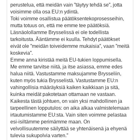
perustelua, että meidän vain ”täytyy tehdä se”, jotta
voisimme olla osa EU:n ydintä.
Toki voimme osallistua päätöksentekoprosesseihin,
mutta totuus on, että me emme tee päätöksiä.
Läsnäolollamme Brysselissä ei ole todellista
tarkoitusta. Ääntämme ei kuulla. Tehdyt päätökset
eivät ole ”meidän toiveidemme mukaisia”, vaan ”meitä
koskevia”.
Emme anna kiristää meitä EU-tukien loppumisella.
Me emme tarvitse niitä, ja itse asiassa, emme edes
halua niitä. Vastustamme maksujamme Brysseliin,
kuten myös tukia Brysselistä. Vastustamme EU:n
vahingollisia määräyksiä kaiken kaikkiaan ja sitä,
kuinka meidät pakotetaan ottamaan ne vastaan.
Kaikesta tästä johtuen, on vain yksi mahdollinen ja
tarpeellinen lopputulos: on aika alkaa valmistelemaan
irtautumistamme EU:sta. Vain siten voimme pelastaa
esi-isiltämme perimämme maan. On
velvollisuutemme säilyttää se yhtenäisenä ja ehyenä
tulevia sukupolvia varten.”