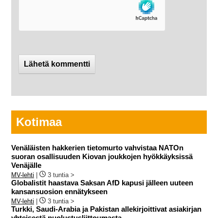
Kotimaa
Venäläisten hakkerien tietomurto vahvistaa NATOn
suoran osallisuuden Kiovan joukkojen hyökkäyksissä
Venäjälle
MV-lehti
|
3 tuntia >
Globalistit haastava Saksan AfD kapusi jälleen uuteen
kansansuosion ennätykseen
MV-lehti
|
3 tuntia >
Turkki, Saudi-Arabia ja Pakistan allekirjoittivat asiakirjan
yhteisestä puolustusliittoumasta