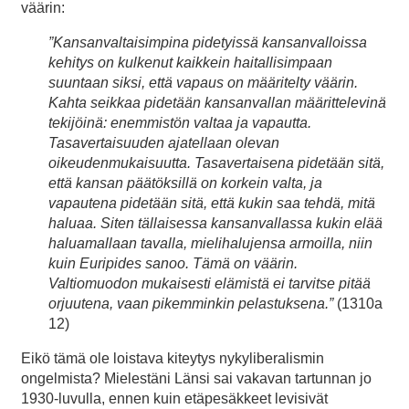
väärin:
”Kansanvaltaisimpina pidetyissä kansanvalloissa
kehitys on kulkenut kaikkein haitallisimpaan
suuntaan siksi, että vapaus on määritelty väärin.
Kahta seikkaa pidetään kansanvallan määrittelevinä
tekijöinä: enemmistön valtaa ja vapautta.
Tasavertaisuuden ajatellaan olevan
oikeudenmukaisuutta. Tasavertaisena pidetään sitä,
että kansan päätöksillä on korkein valta, ja
vapautena pidetään sitä, että kukin saa tehdä, mitä
haluaa. Siten tällaisessa kansanvallassa kukin elää
haluamallaan tavalla, mielihalujensa armoilla, niin
kuin Euripides sanoo. Tämä on väärin.
Valtiomuodon mukaisesti elämistä ei tarvitse pitää
orjuutena, vaan pikemminkin pelastuksena.”
(1310a
12)
Eikö tämä ole loistava kiteytys nykyliberalismin
ongelmista? Mielestäni Länsi sai vakavan tartunnan jo
1930-luvulla, ennen kuin etäpesäkkeet levisivät