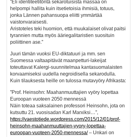
”Eli identiteetitöntä sekarotuisista massaa on
helpompi hallita kuin itsetietoisia ihmisiä, totuus,
jonka Lännen pahansuopa eliitti ymmärtää
vaistonvaraisesti.
Aristoteles teki huomion, että muukalaiset olivat paitsi
tyrannien mutta myös ääriegalitaristien suosituin
poliittinen ase.”
Juuri tämän vuoksi EU-diktatuuri ja mm. sen
Suomessa valtaapitävät maanpetturi-lakeijat
toteuttavat Kalergi-suunnitelmaa kantasuomalaisten
korvaamiseksi uudella negroidisella sekarodulla.
Kuin tilauksesta heille on tulossa mutavyöry Afrikasta:
”Prof. Heinsohn: Maahanmuuttajien vyöry lopettaa
Euroopan vuoteen 2050 mennessä
Näin toteaa saksalainen professori Heinsohn, jota on
kutsuttu 21. vuosisadan Karl Marxiksi…”,
https://vaestotiede.wordpress.com/2015/12/01/prof-
heinsohn-maahanmuuttajien-vyory-lopettaa-
euroopan-vuoteen-2050-mennessa/
– Unkari on