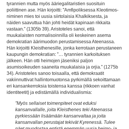
tyrannien mutta myös ääriegalitaristien suosituin
poliittinen ase. Hän kirjoitti: ”Amfipoliksessa Kleotimos-
niminen mies toi uusia siirtolaisia Khalkiksesta, ja
näiden saavuttua hän johti heidät kapinaan rikkaita
vastaan.” (1305b 39). Aristoteles sanoi, että
muukalaisten normalisoinnilla oli keskeinen asema
demokratian äärimuodon perustamisessa Ateenassa.
Hän kirjoitti Kleisthenesille, jonka kerrotaan perustaneen
kaupungin demokratian: ”… tyrannien karkoituksen
jälkeen. Hän otti heimojen jäseniksi paljon
asumisoikeuden saaneita muukalaisia ja orjia.” (1275b
34). Aristoteles sanoo toisaalla, että demokraatit
vakiinnuttivat hallintomuotonsa pyrkimällä sekoittamaan
eri kansankerroksia toistensa kanssa (rikkoen vanhat
identiteetit) ja edistämällä individualismia:
”Myös sellaiset toimenpiteet ovat eduksi
kansanvallalle, joita Kleisthenes teki Ateenassa
pyrkiessään lisäämään kansanvaltaa ja joita
kansanvallan perustajat tekivät Kyrenessä. Tulee
näet muodostaa entistä enemmän uusia heimo- ja