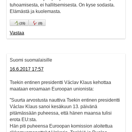
tuhoamisesta, ei hallitsemisesta. On kyse sodasta.
Elämästä ja kuolemasta.
(
15
)
(
0
)
Vastaa
Suomi suomalaisille
16.6.2017 17:57
Tsekin entinen presidentti Václav Klaus kehottaa
maataan eroamaan Euroopan unionista:
”Suurta arvostusta nauttiva Tsekin entinen presidentti
Václav Klaus sanoi kesäkuun 13. päivänä
pitämässään puheessa, että hänen maansa tulisi
erota EU:sta.
Hän piti puheensa Euroopan komission aloitettua