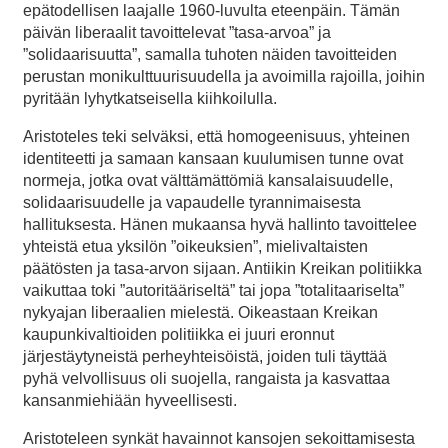
epätodellisen laajalle 1960-luvulta eteenpäin. Tämän
päivän liberaalit tavoittelevat ”tasa-arvoa” ja
”solidaarisuutta”, samalla tuhoten näiden tavoitteiden
perustan monikulttuurisuudella ja avoimilla rajoilla, joihin
pyritään lyhytkatseisella kiihkoilulla.
Aristoteles teki selväksi, että homogeenisuus, yhteinen
identiteetti ja samaan kansaan kuulumisen tunne ovat
normeja, jotka ovat välttämättömiä kansalaisuudelle,
solidaarisuudelle ja vapaudelle tyrannimaisesta
hallituksesta. Hänen mukaansa hyvä hallinto tavoittelee
yhteistä etua yksilön ”oikeuksien”, mielivaltaisten
päätösten ja tasa-arvon sijaan. Antiikin Kreikan politiikka
vaikuttaa toki ”autoritääriseltä” tai jopa ”totalitaariselta”
nykyajan liberaalien mielestä. Oikeastaan Kreikan
kaupunkivaltioiden politiikka ei juuri eronnut
järjestäytyneistä perheyhteisöistä, joiden tuli täyttää
pyhä velvollisuus oli suojella, rangaista ja kasvattaa
kansanmiehiään hyveellisesti.
Aristoteleen synkät havainnot kansojen sekoittamisesta