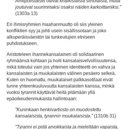
Amfipolislaiset ottivat khalkislaisia siirtolaisia, mutta
joutuivat suurimmaksi osaksi näiden karkoittamiksi.”
(1303a 13)
Eri ihmisryhmien maahanmuutto oli siis yleinen
konfliktien syy ja johti usein sisällissotaan ja joko
alkuperäisväestön tai tunkeutujien etniseen
puhdistukseen.
Aristoteleen ihannekansalainen oli solidaarinen
ryhmäänsä kohtaan ja hoiti kansalaisvelvollisuutensa,
mikä toteutui vain jos yhteinen identiteetti on vahva ja
kansalaisten ja muukalaisten välinen pesäero selkeä.
Kuten on huomattu, muukalaiset palkkasotilaat eivät
tunne yhteenkuuluvuutta kansalaisten kanssa, minkä
vuoksi tyrannit käyttävät heitä pitämään yllä
epäoikeudenmukaista hallintoaan:
”Kuninkaan henkivartiosto on muodostettu
kansalaisista, tyrannin muukalaisista.”
(1310b 31)
”Tyranni ei pidä arvokkaista ja mieleltään vapaista,