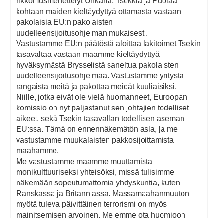
rikkomusmenettelyt Unkaria, Tsekkiä ja Puolaa
kohtaan maiden kieltäydyttyä ottamasta vastaan
pakolaisia EU:n pakolaisten
uudelleensijoitusohjelman mukaisesti.
Vastustamme EU:n päätöstä aloittaa lakitoimet Tsekin
tasavaltaa vastaan maamme kieltäydyttyä
hyväksymästä Brysselistä saneltua pakolaisten
uudelleensijoitusohjelmaa. Vastustamme yritystä
rangaista meitä ja pakottaa meidät kuuliaisiksi.
Niille, jotka eivät ole vielä huomanneet, Euroopan
komissio on nyt paljastanut sen johtajien todelliset
aikeet, sekä Tsekin tasavallan todellisen aseman
EU:ssa. Tämä on ennennäkemätön asia, ja me
vastustamme muukalaisten pakkosijoittamista
maahamme.
Me vastustamme maamme muuttamista
monikulttuuriseksi yhteisöksi, missä tulisimme
näkemään sopeutumattomia yhdyskuntia, kuten
Ranskassa ja Britanniassa. Massamaahanmuuton
myötä tuleva päivittäinen terrorismi on myös
mainitsemisen arvoinen. Me emme ota huomioon