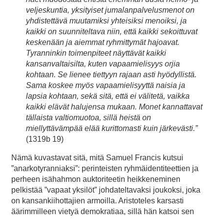
veljeskuntia, yksityiset jumalanpalvelusmenot on
yhdistettävä muutamiksi yhteisiksi menoiksi, ja
kaikki on suunniteltava niin, että kaikki sekoittuvat
keskenään ja aiemmat ryhmittymät hajoavat.
Tyranninkin toimenpiteet näyttävät kaikki
kansanvaltaisilta, kuten vapaamielisyys orjia
kohtaan. Se lienee tiettyyn rajaan asti hyödyllistä.
Sama koskee myös vapaamielisyyttä naisia ja
lapsia kohtaan, sekä sitä, että ei välitetä, vaikka
kaikki elävät halujensa mukaan. Monet kannattavat
tällaista valtiomuotoa, sillä heistä on
miellyttävämpää elää kurittomasti kuin järkevästi.”
(1319b 19)
Nämä kuvastavat sitä, mitä Samuel Francis kutsui
”anarkotyranniaksi”: perinteisten ryhmäidentiteettien ja
perheen isähahmon auktoriteetin heikkeneminen
pelkistää ”vapaat yksilöt” johdateltavaksi joukoksi, joka
on kansankiihottajien armoilla. Aristoteles karsasti
äärimmilleen vietyä demokratiaa, sillä hän katsoi sen