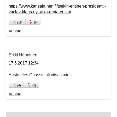
https://www.kansalainen.fi/tsekin-entinen-presidentti-
vaclav-klaus-nyt-aika-erota-eusta/
(
19
)
(
0
)
Vastaa
Erkki Hänninen
17.6.2017 12:34
Aristoteles Onassis oli viisas mies.
(
4
)
(
1
)
Vastaa