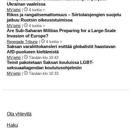
Ukrainan vaaleissa
MV-lehti
|
4 tuntia >
Rikos ja rangaitsemattomuus – Siirtolaisjengien suojelu
jatkuu Ruotsin oikeusistuimissa
MV-lehti
|
4 tuntia >
Are Sub-Saharan Militias Preparing for a Large-Scale
Invasion of Europe?
Renegade Tribune
|
4 tuntia >
Saksan varaliittokansleri esittää globalistit haastavan
AfD-puolueen kieltämistä
MV-lehti
|
Tänään klo 10:43
Teinit pakotetaan Saksan kouluissa LGBT-
seksuaaliagendan koulutusohjelmiin
MV-lehti
|
Tänään klo 10:33
Ota yhteyttä
Haku