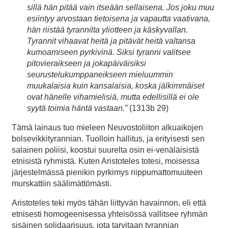
sillä hän pitää vain itseään sellaisena. Jos joku muu
esiintyy arvostaan tietoisena ja vapautta vaativana,
hän riistää tyrannilta yliotteen ja käskyvallan.
Tyrannit vihaavat heitä ja pitävät heitä valtansa
kumoamiseen pyrkivinä. Siksi tyranni valitsee
pitovieraikseen ja jokapäiväisiksi
seurustelukumppaneikseen mieluummin
muukalaisia kuin kansalaisia, koska jälkimmäiset
ovat hänelle vihamielisiä, mutta edellisillä ei ole
syytä toimia häntä vastaan.”
(1313b 29)
Tämä lainaus tuo mieleen Neuvostoliiton alkuaikojen
bolsevikkityrannian. Tuolloin hallitus, ja erityisesti sen
salainen poliisi, koostui suurelta osin ei-venäläisistä
etnisistä ryhmistä. Kuten Aristoteles totesi, moisessa
järjestelmässä pienikin pyrkimys riippumattomuuteen
murskattiin säälimättömästi.
Aristoteles teki myös tähän liittyvän havainnon, eli että
etnisesti homogeenisessa yhteisössä vallitsee ryhmän
sisäinen solidaarisuus, jota tarvitaan tyrannian