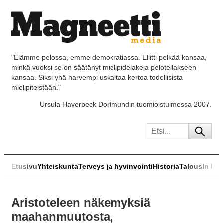
"Elämme pelossa, emme demokratiassa. Eliitti pelkää kansaa,
minkä vuoksi se on säätänyt mielipidelakeja pelotellakseen
kansaa. Siksi yhä harvempi uskaltaa kertoa todellisista
mielipiteistään."
Ursula Haverbeck Dortmundin tuomioistuimessa 2007.
Etusivu
Yhteiskunta
Terveys ja hyvinvointi
Historia
Talous
In Eng
Aristoteleen näkemyksiä
maahanmuutosta,