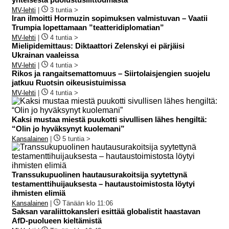
MV-lehti
|
3 tuntia >
Iran ilmoitti Hormuzin sopimuksen valmistuvan – Vaatii
Trumpia lopettamaan ”teatteridiplomatian”
MV-lehti
|
4 tuntia >
Mielipidemittaus: Diktaattori Zelenskyi ei pärjäisi
Ukrainan vaaleissa
MV-lehti
|
4 tuntia >
Rikos ja rangaitsemattomuus – Siirtolaisjengien suojelu
jatkuu Ruotsin oikeusistuimissa
MV-lehti
|
4 tuntia >
Kaksi mustaa miestä puukotti sivullisen lähes hengiltä:
“Olin jo hyväksynyt kuolemani”
Kansalainen
|
5 tuntia >
Transsukupuolinen hautausurakoitsija syytettynä
testamenttihuijauksesta – hautaustoimistosta löytyi
ihmisten elimiä
Kansalainen
|
Tänään klo 11:06
Saksan varaliittokansleri esittää globalistit haastavan
AfD-puolueen kieltämistä