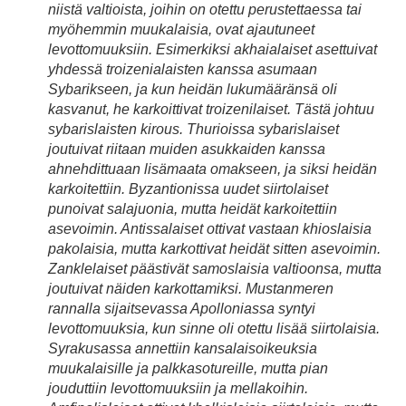
niistä valtioista, joihin on otettu perustettaessa tai
myöhemmin muukalaisia, ovat ajautuneet
levottomuuksiin. Esimerkiksi akhaialaiset asettuivat
yhdessä troizenialaisten kanssa asumaan
Sybarikseen, ja kun heidän lukumääränsä oli
kasvanut, he karkoittivat troizenilaiset. Tästä johtuu
sybarislaisten kirous. Thurioissa sybarislaiset
joutuivat riitaan muiden asukkaiden kanssa
ahnehdittuaan lisämaata omakseen, ja siksi heidän
karkoitettiin. Byzantionissa uudet siirtolaiset
punoivat salajuonia, mutta heidät karkoitettiin
asevoimin. Antissalaiset ottivat vastaan khioslaisia
pakolaisia, mutta karkottivat heidät sitten asevoimin.
Zanklelaiset päästivät samoslaisia valtioonsa, mutta
joutuivat näiden karkottamiksi. Mustanmeren
rannalla sijaitsevassa Apolloniassa syntyi
levottomuuksia, kun sinne oli otettu lisää siirtolaisia.
Syrakusassa annettiin kansalaisoikeuksia
muukalaisille ja palkkasotureille, mutta pian
jouduttiin levottomuuksiin ja mellakoihin.