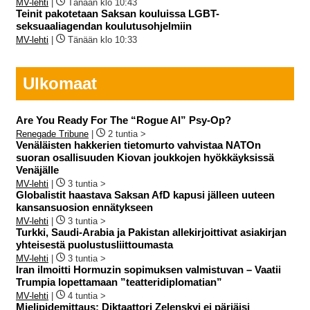
MV-lehti
|
Tänään klo 10:43
Teinit pakotetaan Saksan kouluissa LGBT-
seksuaaliagendan koulutusohjelmiin
MV-lehti
|
Tänään klo 10:33
Ulkomaat
Are You Ready For The “Rogue AI” Psy-Op?
Renegade Tribune
|
2 tuntia >
Venäläisten hakkerien tietomurto vahvistaa NATOn
suoran osallisuuden Kiovan joukkojen hyökkäyksissä
Venäjälle
MV-lehti
|
3 tuntia >
Globalistit haastava Saksan AfD kapusi jälleen uuteen
kansansuosion ennätykseen
MV-lehti
|
3 tuntia >
Turkki, Saudi-Arabia ja Pakistan allekirjoittivat asiakirjan
yhteisestä puolustusliittoumasta
MV-lehti
|
3 tuntia >
Iran ilmoitti Hormuzin sopimuksen valmistuvan – Vaatii
Trumpia lopettamaan ”teatteridiplomatian”
MV-lehti
|
4 tuntia >
Mielipidemittaus: Diktaattori Zelenskyi ei pärjäisi