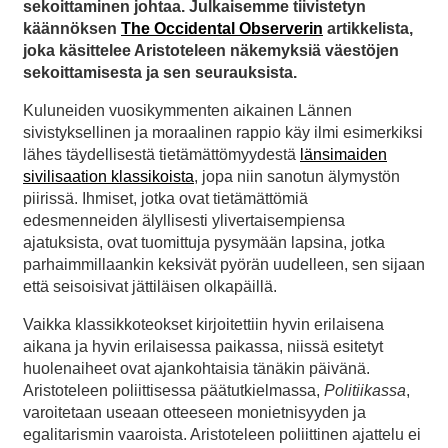
sekoittaminen johtaa. Julkaisemme tiivistetyn
käännöksen
The Occidental Observerin
artikkelista,
joka käsittelee Aristoteleen näkemyksiä väestöjen
sekoittamisesta ja sen seurauksista.
Kuluneiden vuosikymmenten aikainen Lännen
sivistyksellinen ja moraalinen rappio käy ilmi esimerkiksi
lähes täydellisestä tietämättömyydestä
länsimaiden
sivilisaation klassikoista
, jopa niin sanotun älymystön
piirissä. Ihmiset, jotka ovat tietämättömiä
edesmenneiden älyllisesti ylivertaisempiensa
ajatuksista, ovat tuomittuja pysymään lapsina, jotka
parhaimmillaankin keksivät pyörän uudelleen, sen sijaan
että seisoisivat jättiläisen olkapäillä.
Vaikka klassikkoteokset kirjoitettiin hyvin erilaisena
aikana ja hyvin erilaisessa paikassa, niissä esitetyt
huolenaiheet ovat ajankohtaisia tänäkin päivänä.
Aristoteleen poliittisessa päätutkielmassa,
Politiikassa
,
varoitetaan useaan otteeseen monietnisyyden ja
egalitarismin vaaroista. Aristoteleen poliittinen ajattelu ei