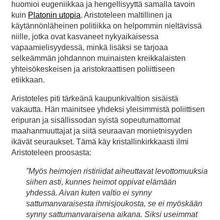
huomioi eugeniikkaa ja hengellisyyttä samalla tavoin
kuin
Platonin utopia
. Aristoteleen maltillinen ja
käytännönläheinen politiikka on helpommin nieltävissä
niille, jotka ovat kasvaneet nykyaikaisessa
vapaamielisyydessä, minkä lisäksi se tarjoaa
selkeämmän johdannon muinaisten kreikkalaisten
yhteisökeskeisen ja aristokraattisen poliittiseen
etiikkaan.
Aristoteles piti tärkeänä kaupunkivaltion sisäistä
vakautta. Hän mainitsee yhdeksi yleisimmistä poliittisen
eripuran ja sisällissodan syistä sopeutumattomat
maahanmuuttajat ja siitä seuraavan monietnisyyden
ikävät seuraukset. Tämä käy kristallinkirkkaasti ilmi
Aristoteleen proosasta:
”Myös heimojen ristiriidat aiheuttavat levottomuuksia
siihen asti, kunnes heimot oppivat elämään
yhdessä. Aivan kuten valtio ei synny
sattumanvaraisesta ihmisjoukosta, se ei myöskään
synny sattumanvaraisena aikana. Siksi useimmat