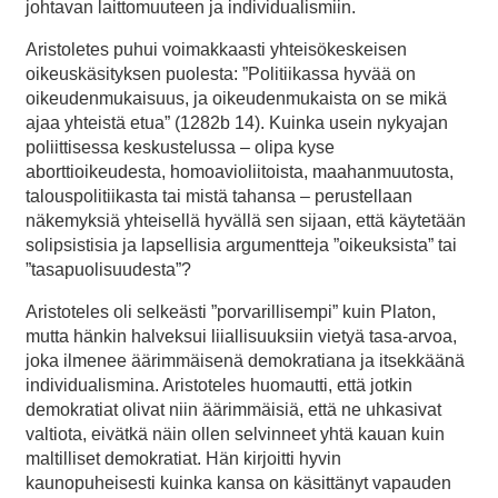
johtavan laittomuuteen ja individualismiin.
Aristoletes puhui voimakkaasti yhteisökeskeisen
oikeuskäsityksen puolesta: ”Politiikassa hyvää on
oikeudenmukaisuus, ja oikeudenmukaista on se mikä
ajaa yhteistä etua” (1282b 14). Kuinka usein nykyajan
poliittisessa keskustelussa – olipa kyse
aborttioikeudesta, homoavioliitoista, maahanmuutosta,
talouspolitiikasta tai mistä tahansa – perustellaan
näkemyksiä yhteisellä hyvällä sen sijaan, että käytetään
solipsistisia ja lapsellisia argumentteja ”oikeuksista” tai
”tasapuolisuudesta”?
Aristoteles oli selkeästi ”porvarillisempi” kuin Platon,
mutta hänkin halveksui liiallisuuksiin vietyä tasa-arvoa,
joka ilmenee äärimmäisenä demokratiana ja itsekkäänä
individualismina. Aristoteles huomautti, että jotkin
demokratiat olivat niin äärimmäisiä, että ne uhkasivat
valtiota, eivätkä näin ollen selvinneet yhtä kauan kuin
maltilliset demokratiat. Hän kirjoitti hyvin
kaunopuheisesti kuinka kansa on käsittänyt vapauden