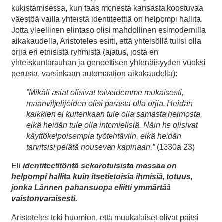
kukistamisessa, kun taas monesta kansasta koostuvaa
väestöä vailla yhteistä identiteettiä on helpompi hallita.
Jotta yleellinen elintaso olisi mahdollinen esimodernilla
aikakaudella, Aristoteles esitti, että yhteisöllä tulisi olla
orjia eri etnisistä ryhmistä (ajatus, josta en
yhteiskuntarauhan ja geneettisen yhtenäisyyden vuoksi
perusta, varsinkaan automaation aikakaudella):
”Mikäli asiat olisivat toiveidemme mukaisesti,
maanviljelijöiden olisi parasta olla orjia. Heidän
kaikkien ei kuitenkaan tule olla samasta heimosta,
eikä heidän tule olla intomielisiä. Näin he olisivat
käyttökelpoisempia työtehtäviin, eikä heidän
tarvitsisi pelätä nousevan kapinaan.”
(1330a 23)
Eli
identiteetitöntä sekarotuisista massaa on
helpompi hallita kuin itsetietoisia ihmisiä, totuus,
jonka Lännen pahansuopa eliitti ymmärtää
vaistonvaraisesti.
Aristoteles teki huomion, että muukalaiset olivat paitsi