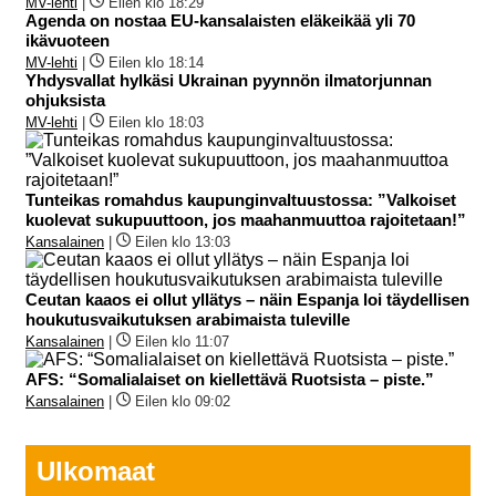
MV-lehti
|
Eilen klo 18:29
Agenda on nostaa EU-kansalaisten eläkeikää yli 70
ikävuoteen
MV-lehti
|
Eilen klo 18:14
Yhdysvallat hylkäsi Ukrainan pyynnön ilmatorjunnan
ohjuksista
MV-lehti
|
Eilen klo 18:03
Tunteikas romahdus kaupunginvaltuustossa: ”Valkoiset
kuolevat sukupuuttoon, jos maahanmuuttoa rajoitetaan!”
Kansalainen
|
Eilen klo 13:03
Ceutan kaaos ei ollut yllätys – näin Espanja loi täydellisen
houkutusvaikutuksen arabimaista tuleville
Kansalainen
|
Eilen klo 11:07
AFS: “Somalialaiset on kiellettävä Ruotsista – piste.”
Kansalainen
|
Eilen klo 09:02
Ulkomaat