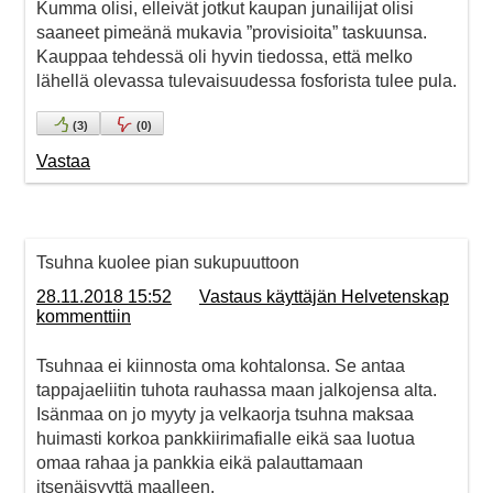
Kumma olisi, elleivät jotkut kaupan junailijat olisi
saaneet pimeänä mukavia ”provisioita” taskuunsa.
Kauppaa tehdessä oli hyvin tiedossa, että melko
lähellä olevassa tulevaisuudessa fosforista tulee pula.
(
3
)
(
0
)
Vastaa
Tsuhna kuolee pian sukupuuttoon
28.11.2018 15:52
Vastaus käyttäjän Helvetenskap
kommenttiin
Tsuhnaa ei kiinnosta oma kohtalonsa. Se antaa
tappajaeliitin tuhota rauhassa maan jalkojensa alta.
Isänmaa on jo myyty ja velkaorja tsuhna maksaa
huimasti korkoa pankkiirimafialle eikä saa luotua
omaa rahaa ja pankkia eikä palauttamaan
itsenäisyyttä maalleen.