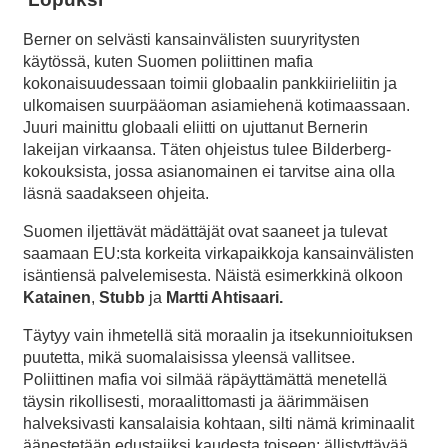
Berner on selvästi kansainvälisten suuryritysten
käytössä, kuten Suomen poliittinen mafia
kokonaisuudessaan toimii globaalin pankkiirieliitin ja
ulkomaisen suurpääoman asiamiehenä kotimaassaan.
Juuri mainittu globaali eliitti on ujuttanut Bernerin
lakeijan virkaansa. Täten ohjeistus tulee Bilderberg-
kokouksista, jossa asianomainen ei tarvitse aina olla
läsnä saadakseen ohjeita.
Suomen iljettävät mädättäjät ovat saaneet ja tulevat
saamaan EU:sta korkeita virkapaikkoja kansainvälisten
isäntiensä palvelemisesta. Näistä esimerkkinä olkoon
Katainen
,
Stubb
ja
Martti Ahtisaari.
Täytyy vain ihmetellä sitä moraalin ja itsekunnioituksen
puutetta, mikä suomalaisissa yleensä vallitsee.
Poliittinen mafia voi silmää räpäyttämättä menetellä
täysin rikollisesti, moraalittomasti ja äärimmäisen
halveksivasti kansalaisia kohtaan, silti nämä kriminaalit
äänestetään edustajiksi kaudesta toiseen; ällistyttävää.