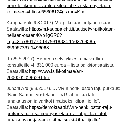
henkiloliikenne-avautuu-kilpailulle-vr-sta-eriytetaan-
kolme-eri-yhtiota/6530612#gs.ruo=Kuc
Kauppalehti (9.8.2017). VR pilkotaan neljään osaan.
Saatavilla:
https://m.kauppalehti.fi/uutiset/vr-pilkotaan-
neljaan-osaan/Kvp4gGR6?
_ga=2.57801770.1479818824.1502269385-
359967367.1496068
IL (25.5.2017). Bernerin selvityksestä maksettiin
konsulteille yli 331 000 euroa – lista palkkionsaajista.
Saatavilla:
http://www.is.fi/kotimaa/art-
2000005059639.html
Juhani Aro (9.8.2017). D. VR:n henkilöstön raju purkaus:
”Näin Sampo ryöstetään – VR lahjoittaa talot,
junakaluston ja varikot ilmaiseksi kilpailijoille”.
Saatavilla:
https://demokraatti.fi/vrn-henkiloston-raju-
purkaus-nain-sampo-ryostetaan-vr-lahjoittaa-talot-
junakaluston-ja-varikot-ilmaiseksi-kilpailijoille/