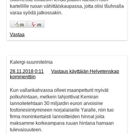
kartellille ruoan vähittäiskaupassa, jotta olisi tšuhnalla
varaa syödä jatkossakin.
(
0
)
(
0
)
Vastaa
Kalergi-suunnitelma
28.11.2018 0:11
Vastaus käyttäjän Helvetenskap
kommenttiin
Kun vallankahvassa olleet maanpetturit myivät
polkuhintaan, melkein lahjoittivat Kemiran
lannoitetehtaan 30 miljardin euron arvoisine
fosforiesiintymineen norjalaiselle Yaralle, niin tuo
firma moninkertaisti lannoitteiden hinnat joita
maksamme korkeampana ruuan hintana hamaan
tulevaisuuteen.