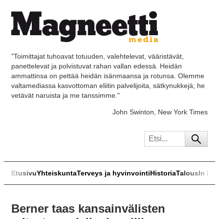
"Toimittajat tuhoavat totuuden, valehtelevat, vääristävät,
panettelevat ja polvistuvat rahan vallan edessä. Heidän
ammattinsa on pettää heidän isänmaansa ja rotunsa. Olemme
valtamediassa kasvottoman eliitin palvelijoita, sätkynukkejä; he
vetävät naruista ja me tanssimme."
John Swinton, New York Times
Etusivu
Yhteiskunta
Terveys ja hyvinvointi
Historia
Talous
In Eng
Berner taas kansainvälisten