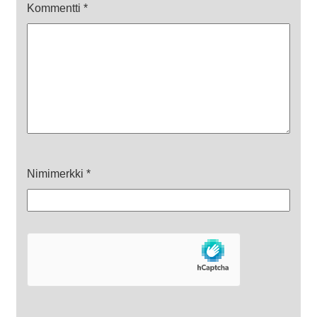
Kommentti
*
Nimimerkki
*