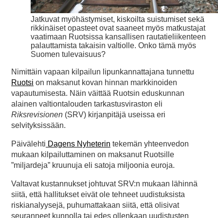
Jatkuvat myöhästymiset, kiskoilta suistumiset sekä
rikkinäiset opasteet ovat saaneet myös matkustajat
vaatimaan Ruotsissa kansallisen rautatieliikenteen
palauttamista takaisin valtiolle. Onko tämä myös
Suomen tulevaisuus?
Nimittäin vapaan kilpailun lipunkannattajana tunnettu
Ruotsi
on maksanut kovan hinnan markkinoiden
vapautumisesta. Näin väittää Ruotsin eduskunnan
alainen valtiontalouden tarkastusviraston eli
Riksrevisionen
(SRV) kirjanpitäjä useissa eri
selvityksissään.
Päivälehti
Dagens Nyheterin
tekemän yhteenvedon
mukaan kilpailuttaminen on maksanut Ruotsille
”miljardeja” kruunuja eli satoja miljoonia euroja.
Valtavat kustannukset johtuvat SRV:n mukaan lähinnä
siitä, että hallitukset eivät ole tehneet uudistuksista
riskianalyysejä, puhumattakaan siitä, että olisivat
seuranneet kunnolla tai edes ollenkaan uudistusten