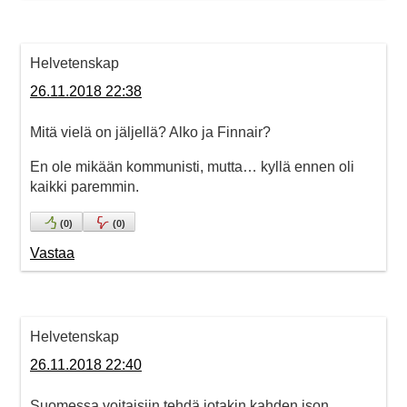
Helvetenskap
26.11.2018 22:38
Mitä vielä on jäljellä? Alko ja Finnair?
En ole mikään kommunisti, mutta… kyllä ennen oli
kaikki paremmin.
(
0
)
(
0
)
Vastaa
Helvetenskap
26.11.2018 22:40
Suomessa voitaisiin tehdä jotakin kahden ison