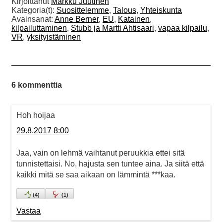
Kirjoittanut
Markku Juutinen
Kategoria(t):
Suosittelemme
,
Talous
,
Yhteiskunta
Avainsanat:
Anne Berner
,
EU
,
Katainen
,
kilpailuttaminen
,
Stubb ja Martti Ahtisaari
,
vapaa kilpailu
,
VR
,
yksityistäminen
6 kommenttia
Hoh hoijaa
29.8.2017 8:00
Jaa, vain on lehmä vaihtanut peruukkia ettei sitä
tunnistettaisi. No, hajusta sen tuntee aina. Ja siitä että
kaikki mitä se saa aikaan on lämmintä ***kaa.
(
4
)
(
1
)
Vastaa