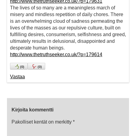
http://www.thetruthseeker.co.uk/?p=179631
The lives of so many are a meaningless march of
misery and mindless repetition of daily chores. There
is an overwhelming cloud of sadness permeating the
lives of the masses as our repulsive culture, built on
fulfilling desires, consumerism, selfishness and greed,
ultimately results in delusional, disappointed and
desperate human beings.
http://www.thetruthseeker.co.uk/?p=179614
(
0
)
(
0
)
Vastaa
Kirjoita kommentti
Pakolliset kentät on merkitty
*