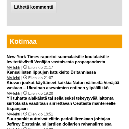
Kotimaa
New York Times raportoi suomalaisille koululaisille
levitettävästä Venäjän vastaisesta propagandasta
MV-lehti
|
Eilen klo 21:17
Kansallisten lippujen katukielto Britanniassa
MV-lehti
|
Eilen klo 21:07
Kiovan joukot käyttäneet kaikkia Naton välineitä Venäjää
vastaan – Ukrainan asevoimien entinen ylipäällikkö
MV-lehti
|
Eilen klo 19:20
Yli tuhatta alaikäistä tai sellaiseksi tekeytyvää laitonta
siirtolaista vaaditaan siirrettävän Ceutasta mantereelle
Espanjaan
MV-lehti
|
Eilen klo 18:51
Suurpankit auttoivat eliitin pedofiilirenkaan johtajaa
Jeffrey Epsteinia miljardien dollarien rahansiirroissa