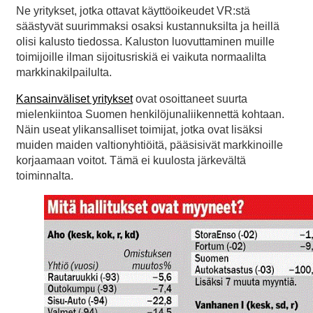
Ne yritykset, jotka ottavat käyttöoikeudet VR:stä
säästyvät suurimmaksi osaksi kustannuksilta ja heillä
olisi kalusto tiedossa. Kaluston luovuttaminen muille
toimijoille ilman sijoitusriskiä ei vaikuta normaalilta
markkinakilpailulta.
Kansainväliset yritykset
ovat osoittaneet suurta
mielenkiintoa Suomen henkilöjunaliikennettä kohtaan.
Näin useat ylikansalliset toimijat, jotka ovat lisäksi
muiden maiden valtionyhtiöitä, pääsisivät markkinoille
korjaamaan voitot. Tämä ei kuulosta järkevältä
toiminnalta.