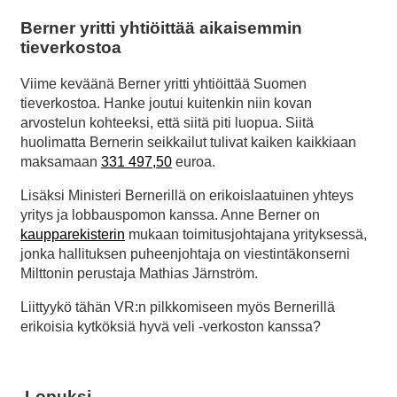
Berner yritti yhtiöittää aikaisemmin
tieverkostoa
Viime keväänä Berner yritti yhtiöittää Suomen
tieverkostoa. Hanke joutui kuitenkin niin kovan
arvostelun kohteeksi, että siitä piti luopua. Siitä
huolimatta Bernerin seikkailut tulivat kaiken kaikkiaan
maksamaan
331 497,50
euroa.
Lisäksi Ministeri Bernerillä on erikoislaatuinen yhteys
yritys ja lobbauspomon kanssa. Anne Berner on
kaupparekisterin
mukaan toimitusjohtajana yrityksessä,
jonka hallituksen puheenjohtaja on viestintäkonserni
Milttonin perustaja Mathias Järnström.
Liittyykö tähän VR:n pilkkomiseen myös Bernerillä
erikoisia kytköksiä hyvä veli -verkoston kanssa?
Lopuksi