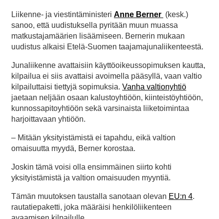
Liikenne- ja viestintäministeri
Anne Berner
(kesk.)
sanoo, että uudistuksella pyritään muun muassa
matkustajamäärien lisäämiseen. Bernerin mukaan
uudistus alkaisi Etelä-Suomen taajamajunaliikenteestä.
Junaliikenne avattaisiin käyttöoikeussopimuksen kautta,
kilpailua ei siis avattaisi avoimella pääsyllä, vaan valtio
kilpailuttaisi tiettyjä sopimuksia.
Vanha valtionyhtiö
jaetaan neljään osaan kalustoyhtiöön, kiinteistöyhtiöön,
kunnossapitoyhtiöön sekä varsinaista liiketoimintaa
harjoittavaan yhtiöön.
– Mitään yksityistämistä ei tapahdu, eikä valtion
omaisuutta myydä, Berner korostaa.
Joskin tämä voisi olla ensimmäinen siirto kohti
yksityistämistä ja valtion omaisuuden myyntiä.
Tämän muutoksen taustalla sanotaan olevan
EU:n 4
.
rautatiepaketti, joka määräisi henkilöliikenteen
avaamisen kilpailulle.