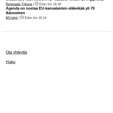
Renegade Tribune
|
Eilen klo 18:28
Agenda on nostaa EU-kansalaisten eläkeikää yli 70
ikävuoteen
MV-lehti
|
Eilen klo 18:14
Ota yhteyttä
Haku