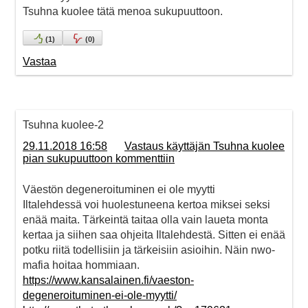
Tsuhna kuolee tätä menoa sukupuuttoon.
(
1
)
(
0
)
Vastaa
Tsuhna kuolee-2
29.11.2018 16:58
Vastaus käyttäjän Tsuhna kuolee
pian sukupuuttoon kommenttiin
Väestön degeneroituminen ei ole myytti
Iltalehdessä voi huolestuneena kertoa miksei seksi
enää maita. Tärkeintä taitaa olla vain laueta monta
kertaa ja siihen saa ohjeita Iltalehdestä. Sitten ei enää
potku riitä todellisiin ja tärkeisiin asioihin. Näin nwo-
mafia hoitaa hommiaan.
https://www.kansalainen.fi/vaeston-
degeneroituminen-ei-ole-myytti/