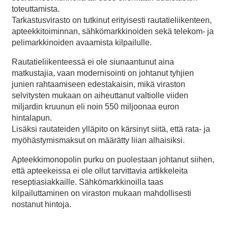
toteuttamista.
Tarkastusvirasto on tutkinut erityisesti rautatieliikenteen,
apteekkitoiminnan, sähkömarkkinoiden sekä telekom- ja
pelimarkkinoiden avaamista kilpailulle.
Rautatieliikenteessä ei ole siunaantunut aina
matkustajia, vaan modernisointi on johtanut tyhjien
junien rahtaamiseen edestakaisin, mikä viraston
selvitysten mukaan on aiheuttanut valtiolle viiden
miljardin kruunun eli noin 550 miljoonaa euron
hintalapun.
Lisäksi rautateiden ylläpito on kärsinyt siitä, että rata- ja
myöhästymismaksut on määrätty liian alhaisiksi.
Apteekkimonopolin purku on puolestaan johtanut siihen,
että apteekeissa ei ole ollut tarvittavia artikkeleita
reseptiasiakkaille. Sähkömarkkinoilla taas
kilpailuttaminen on viraston mukaan mahdollisesti
nostanut hintoja.