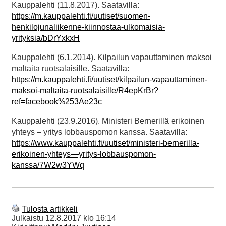
Kauppalehti (11.8.2017). Saatavilla:
https://m.kauppalehti.fi/uutiset/suomen-
henkilojunaliikenne-kiinnostaa-ulkomaisia-
yrityksia/bDrYxkxH
Kauppalehti (6.1.2014). Kilpailun vapauttaminen maksoi
maltaita ruotsalaisille. Saatavilla:
https://m.kauppalehti.fi/uutiset/kilpailun-vapauttaminen-
maksoi-maltaita-ruotsalaisille/R4epKrBr?
ref=facebook%253Ae23c
Kauppalehti (23.9.2016). Ministeri Bernerillä erikoinen
yhteys – yritys lobbauspomon kanssa. Saatavilla:
https://www.kauppalehti.fi/uutiset/ministeri-bernerilla-
erikoinen-yhteys—yritys-lobbauspomon-
kanssa/7W2w3YWq
Tulosta artikkeli
Julkaistu
12.8.2017 klo 16:14