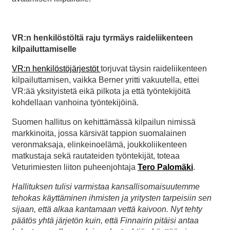
VR:n henkilöstöltä raju tyrmäys raideliikenteen
kilpailuttamiselle
VR:n henkilöstöjärjestöt
torjuvat täysin raideliikenteen
kilpailuttamisen, vaikka Berner yritti vakuutella, ettei
VR:ää yksityistetä eikä pilkota ja että työntekijöitä
kohdellaan vanhoina työntekijöinä.
Suomen hallitus on kehittämässä kilpailun nimissä
markkinoita, jossa kärsivät tappion suomalainen
veronmaksaja, elinkeinoelämä, joukkoliikenteen
matkustaja sekä rautateiden työntekijät, toteaa
Veturimiesten liiton puheenjohtaja
Tero Palomäki
.
Hallituksen tulisi varmistaa kansallisomaisuutemme
tehokas käyttäminen ihmisten ja yritysten tarpeisiin sen
sijaan, että alkaa kantamaan vettä kaivoon. Nyt tehty
päätös yhtä järjetön kuin, että Finnairin pitäisi antaa