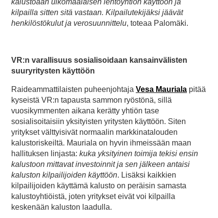
kalustoaan ulkomaalaisen lentoyhtiön käyttöön ja
kilpailla sitten sitä vastaan. Kilpailutekijäksi jäävät
henkilöstökulut ja verosuunnittelu
, toteaa Palomäki.
VR:n varallisuus sosialisoidaan kansainvälisten
suuryritysten käyttöön
Raideammattilaisten puheenjohtaja
Vesa Mauriala
pitää
kyseistä VR:n tapausta sammon ryöstönä, sillä
vuosikymmenten aikana kerätty yhtiön tase
sosialisoitaisiin yksityisten yritysten käyttöön. Siten
yritykset välttyisivät normaalin markkinatalouden
kalustoriskeiltä. Mauriala on hyvin ihmeissään maan
hallituksen linjasta:
kuka yksityinen toimija tekisi ensin
kalustoon mittavat investoinnit ja sen jälkeen antaisi
kaluston kilpailijoiden käyttöön
. Lisäksi kaikkien
kilpailijoiden käyttämä kalusto on peräisin samasta
kalustoyhtiöistä, joten yritykset eivät voi kilpailla
keskenään kaluston laadulla.