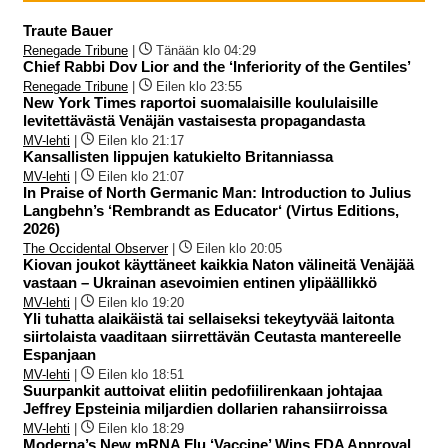
Traute Bauer
Renegade Tribune
|
Tänään klo 04:29
Chief Rabbi Dov Lior and the ‘Inferiority of the Gentiles’
Renegade Tribune
|
Eilen klo 23:55
New York Times raportoi suomalaisille koululaisille
levitettävästä Venäjän vastaisesta propagandasta
MV-lehti
|
Eilen klo 21:17
Kansallisten lippujen katukielto Britanniassa
MV-lehti
|
Eilen klo 21:07
In Praise of North Germanic Man: Introduction to Julius
Langbehn’s ‘Rembrandt as Educator‘ (Virtus Editions,
2026)
The Occidental Observer
|
Eilen klo 20:05
Kiovan joukot käyttäneet kaikkia Naton välineitä Venäjää
vastaan – Ukrainan asevoimien entinen ylipäällikkö
MV-lehti
|
Eilen klo 19:20
Yli tuhatta alaikäistä tai sellaiseksi tekeytyvää laitonta
siirtolaista vaaditaan siirrettävän Ceutasta mantereelle
Espanjaan
MV-lehti
|
Eilen klo 18:51
Suurpankit auttoivat eliitin pedofiilirenkaan johtajaa
Jeffrey Epsteinia miljardien dollarien rahansiirroissa
MV-lehti
|
Eilen klo 18:29
Moderna’s New mRNA Flu ‘Vaccine’ Wins FDA Approval