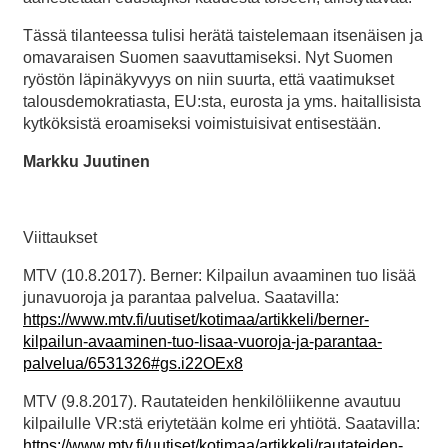
Tässä tilanteessa tulisi herätä taistelemaan itsenäisen ja
omavaraisen Suomen saavuttamiseksi. Nyt Suomen
ryöstön läpinäkyvyys on niin suurta, että vaatimukset
talousdemokratiasta, EU:sta, eurosta ja yms. haitallisista
kytköksistä eroamiseksi voimistuisivat entisestään.
Markku Juutinen
Viittaukset
MTV (10.8.2017). Berner: Kilpailun avaaminen tuo lisää
junavuoroja ja parantaa palvelua. Saatavilla:
https://www.mtv.fi/uutiset/kotimaa/artikkeli/berner-
kilpailun-avaaminen-tuo-lisaa-vuoroja-ja-parantaa-
palvelua/6531326#gs.i22OEx8
MTV (9.8.2017). Rautateiden henkilöliikenne avautuu
kilpailulle VR:stä eriytetään kolme eri yhtiötä. Saatavilla:
https://www.mtv.fi/uutiset/kotimaa/artikkeli/rautateiden-