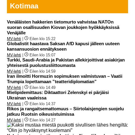
Kotimaa
Venäläisten hakkerien tietomurto vahvistaa NATOn
suoran osallisuuden Kiovan joukkojen hyökkäyksissä
Venäjälle
MV-lehti
|
Eilen klo 15:22
Globalistit haastava Saksan AfD kapusi jälleen uuteen
kansansuosion ennätykseen
MV-lehti
|
Eilen klo 15:07
Turkki, Saudi-Arabia ja Pakistan allekirjoittivat asiakirjan
yhteisestä puolustusliittoumasta
MV-lehti
|
Eilen klo 14:59
Iran ilmoitti Hormuzin sopimuksen valmistuvan – Vaatii
Trumpia lopettamaan ”teatteridiplomatian”
MV-lehti
|
Eilen klo 14:49
Mielipidemittaus: Diktaattori Zelenskyi ei pärjäisi
Ukrainan vaaleissa
MV-lehti
|
Eilen klo 14:37
Rikos ja rangaitsemattomuus – Siirtolaisjengien suojelu
jatkuu Ruotsin oikeusistuimissa
MV-lehti
|
Eilen klo 14:27