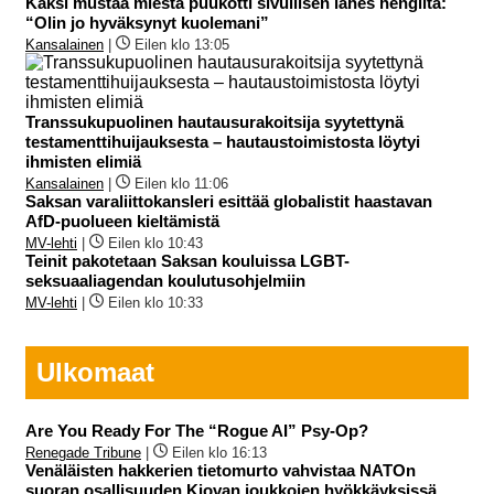
Kaksi mustaa miestä puukotti sivullisen lähes hengiltä:
“Olin jo hyväksynyt kuolemani”
Kansalainen
|
Eilen klo 13:05
Transsukupuolinen hautausurakoitsija syytettynä
testamenttihuijauksesta – hautaustoimistosta löytyi
ihmisten elimiä
Kansalainen
|
Eilen klo 11:06
Saksan varaliittokansleri esittää globalistit haastavan
AfD-puolueen kieltämistä
MV-lehti
|
Eilen klo 10:43
Teinit pakotetaan Saksan kouluissa LGBT-
seksuaaliagendan koulutusohjelmiin
MV-lehti
|
Eilen klo 10:33
Ulkomaat
Are You Ready For The “Rogue AI” Psy-Op?
Renegade Tribune
|
Eilen klo 16:13
Venäläisten hakkerien tietomurto vahvistaa NATOn
suoran osallisuuden Kiovan joukkojen hyökkäyksissä