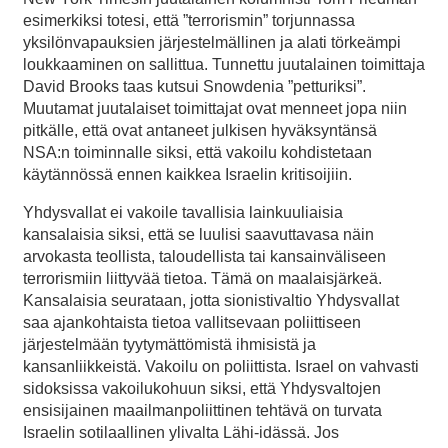
esimerkiksi totesi, että ”terrorismin” torjunnassa
yksilönvapauksien järjestelmällinen ja alati törkeämpi
loukkaaminen on sallittua. Tunnettu juutalainen toimittaja
David Brooks taas kutsui Snowdenia ”petturiksi”.
Muutamat juutalaiset toimittajat ovat menneet jopa niin
pitkälle, että ovat antaneet julkisen hyväksyntänsä
NSA:n toiminnalle siksi, että vakoilu kohdistetaan
käytännössä ennen kaikkea Israelin kritisoijiin.
Yhdysvallat ei vakoile tavallisia lainkuuliaisia
kansalaisia siksi, että se luulisi saavuttavasa näin
arvokasta teollista, taloudellista tai kansainväliseen
terrorismiin liittyvää tietoa. Tämä on maalaisjärkeä.
Kansalaisia seurataan, jotta sionistivaltio Yhdysvallat
saa ajankohtaista tietoa vallitsevaan poliittiseen
järjestelmään tyytymättömistä ihmisistä ja
kansanliikkeistä. Vakoilu on poliittista. Israel on vahvasti
sidoksissa vakoilukohuun siksi, että Yhdysvaltojen
ensisijainen maailmanpoliittinen tehtävä on turvata
Israelin sotilaallinen ylivalta Lähi-idässä. Jos