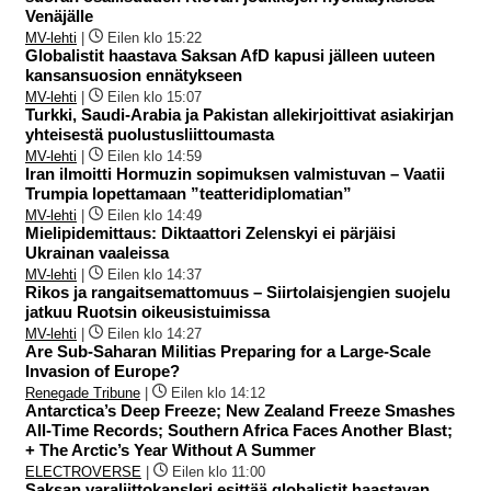
Venäjälle
MV-lehti
|
Eilen klo 15:22
Globalistit haastava Saksan AfD kapusi jälleen uuteen
kansansuosion ennätykseen
MV-lehti
|
Eilen klo 15:07
Turkki, Saudi-Arabia ja Pakistan allekirjoittivat asiakirjan
yhteisestä puolustusliittoumasta
MV-lehti
|
Eilen klo 14:59
Iran ilmoitti Hormuzin sopimuksen valmistuvan – Vaatii
Trumpia lopettamaan ”teatteridiplomatian”
MV-lehti
|
Eilen klo 14:49
Mielipidemittaus: Diktaattori Zelenskyi ei pärjäisi
Ukrainan vaaleissa
MV-lehti
|
Eilen klo 14:37
Rikos ja rangaitsemattomuus – Siirtolaisjengien suojelu
jatkuu Ruotsin oikeusistuimissa
MV-lehti
|
Eilen klo 14:27
Are Sub-Saharan Militias Preparing for a Large-Scale
Invasion of Europe?
Renegade Tribune
|
Eilen klo 14:12
Antarctica’s Deep Freeze; New Zealand Freeze Smashes
All-Time Records; Southern Africa Faces Another Blast;
+ The Arctic’s Year Without A Summer
ELECTROVERSE
|
Eilen klo 11:00
Saksan varaliittokansleri esittää globalistit haastavan