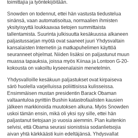
toimittajia ja työntekijöitään.
Snowden on todennut, ettei hän vastusta tiedustelua
sinänsä, vaan automatisoitua, normaalien ihmisten
yksityisyyttä loukkaavaa tietojen summittaista
tallentamista. Suurinta julkisuutta kesäkuussa alkaneen
paljastussarjan myötä ovat saaneet juuri Yhdysvaltain
kansalaisten Internetin ja matkapuhelimen käyttöä
seuranneet ohjelmat. Niiden lisäksi on paljastunut muun
muassa tapauksia, joissa myös Kiinaa ja Lontoon G-20-
kokousta on vakoiltu kyseenalaisin menetelmin.
Yhdysvalloille kesäkuun paljastukset ovat kirpaiseva
särö huolella varjelluissa poliittisissa kulisseissa.
Ensimmäisen mustan presidentin Barack Obaman
valtaantuloa pyrittiin Bushin katastrofaalisten kausien
jälkeen markkinoida muutoksen alkuna. Myös Snowden
uskoi tämän ensin, mikä oli yksi syy sille, ettei hän
paljastanut tietojaan jo vuosia aiemmin. Pian kuitenkin
selvisi, että Obama seurasi sionistisia sodanlietsojia
aivan yhtä kärkkäästi kuin edeltäjänsä. Yhdysvallat