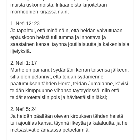
muista uskonnoista. Intiaaneista kirjoitetaan
mormoonien kirjassa näin;
1. Nefi 12: 23
Ja tapahtui, että minä näin, että heidän vaivuttuaan
epäuskoon heistä tuli tumma ja inhottava ja
saastainen kansa, täynnä joutilaisuutta ja kaikenlaisia
iljetyksiä.
2. Nefi 1: 17
Murhe on painanut sydäntäni kerran toisensa jälkeen,
sillä olen pelännyt, että teidän sydämenne
paatumuksen tähden Herra, teidän Jumalanne, kävisi
teidän kimppuunne vihansa täyteydessä, niin että
teidät erotettaisiin pois ja hävitettäisiin iäksi;
2. Nefi 5: 24
Ja heidän päällään olevan kirouksen tähden heistä
tuli ajoutilas kansa, täynnä ilkeyttä ja kataluutta, ja he
metsästivät erämaassa petoeläimiä.