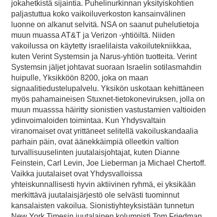
jokahetkistä sijaintia. Puhelinurkinnan yksityiskohtien
paljastuttua koko vaikoiluverkoston kansainvälinen
luonne on alkanut selvitä. NSA on saanut puhelutietoja
muun muassa AT&T ja Verizon -yhtiöiltä. Niiden
vakoilussa on käytetty israelilaista vakoilutekniikkaa,
kuten Verint Systemsin ja Narus-yhtiön tuotteita. Verint
Systemsin jäljet johtavat suoraan Israelin sotilasmahdin
huipulle, Yksikköön 8200, joka on maan
signaalitiedustelupalvelu. Yksikön uskotaan kehittäneen
myös pahamaineisen Stuxnet-tietokoneviruksen, jolla on
muun muasssa häiritty sionistien vastustamien valtioiden
ydinvoimaloiden toimintaa. Kun Yhdysvaltain
viranomaiset ovat yrittäneet selitellä vakoiluskandaalia
parhain päin, ovat äänekkäimpiä olleetkin valtion
turvallisuuselinten juutalaisjohtajat, kuten Dianne
Feinstein, Carl Levin, Joe Lieberman ja Michael Chertoff.
Vaikka juutalaiset ovat Yhdysvalloissa
yhteiskunnallisesti hyvin aktiivinen ryhmä, ei yksikään
merkittävä juutalaisjärjestö ole selvästi tuominnut
kansalaisten vakoilua. Sionistiyhteyksistään tunnetun
New York Timesin juutalainen kolumnisti Tom Friedman