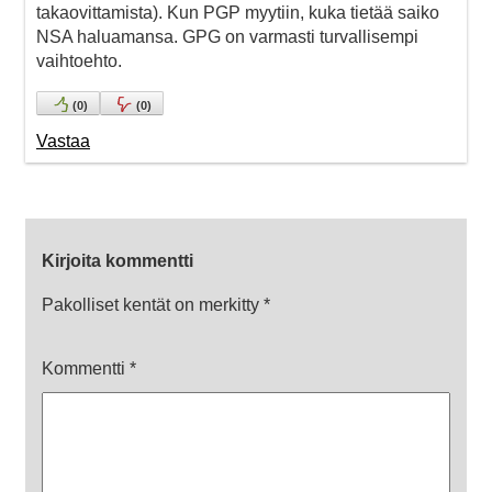
takaovittamista). Kun PGP myytiin, kuka tietää saiko
NSA haluamansa. GPG on varmasti turvallisempi
vaihtoehto.
(
0
)
(
0
)
Vastaa
Kirjoita kommentti
Pakolliset kentät on merkitty
*
Kommentti
*