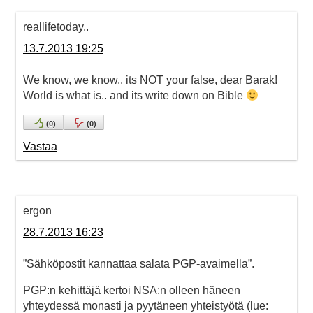
reallifetoday..
13.7.2013 19:25
We know, we know.. its NOT your false, dear Barak!
World is what is.. and its write down on Bible
(
0
)
(
0
)
Vastaa
ergon
28.7.2013 16:23
”Sähköpostit kannattaa salata PGP-avaimella”.
PGP:n kehittäjä kertoi NSA:n olleen häneen
yhteydessä monasti ja pyytäneen yhteistyötä (lue: