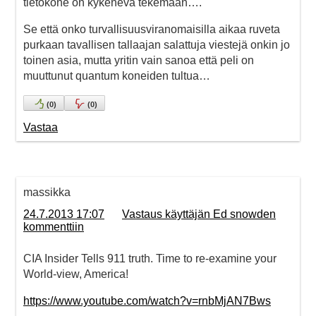
tietokone on kykenevä tekemään….
Se että onko turvallisuusviranomaisilla aikaa ruveta
purkaan tavallisen tallaajan salattuja viestejä onkin jo
toinen asia, mutta yritin vain sanoa että peli on
muuttunut quantum koneiden tultua…
(
0
)
(
0
)
Vastaa
massikka
24.7.2013 17:07
Vastaus käyttäjän Ed snowden
kommenttiin
CIA Insider Tells 911 truth. Time to re-examine your
World-view, America!
https://www.youtube.com/watch?v=rnbMjAN7Bws