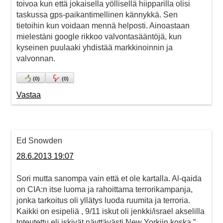
toivoa kun että jokaisella yöllisellä hiipparilla olisi
taskussa gps-paikantimellinen kännykkä. Sen
tietoihin kun voidaan mennä helposti. Ainoastaan
mielestäni google rikkoo valvontasääntöjä, kun
kyseinen puulaaki yhdistää markkinoinnin ja
valvonnan.
(
0
)
(
0
)
Vastaa
Ed Snowden
28.6.2013 19:07
Sori mutta sanompa vain että et ole kartalla. Al-qaida
on CIA:n itse luoma ja rahoittama terrorikampanja,
jonka tarkoitus oli yllätys luoda ruumita ja terroria.
Kaikki on esipeliä , 9/11 iskut oli jenkki/israel akselilla
toteutettu eli iskivät näyttävästi New Yorkiin koska ”