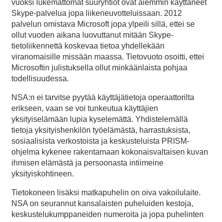
vuoksi lukemattomat suuryhtiöt ovat aiemmin käyttäneet
Skype-palvelua jopa liikeneuvotteluissaan. 2012
palvelun omistava Microsoft jopa ylpeili sillä, ettei se
ollut vuoden aikana luovuttanut mitään Skype-
tietoliikennettä koskevaa tietoa yhdellekään
viranomaisille missään maassa. Tietovuoto osoitti, ettei
Microsoftin julistuksella ollut minkäänlaista pohjaa
todellisuudessa.
NSA:n ei tarvitse pyytää käyttäjätietoja operaattorilta
erikseen, vaan se voi tunkeutua käyttäjien
yksityiselämään lupia kyselemättä. Yhdistelemällä
tietoja yksityishenkilön työelämästä, harrastuksista,
sosiaalisista verkostoista ja keskusteluista PRISM-
ohjelma kykenee rakentamaan kokonaisvaltaisen kuvan
ihmisen elämästä ja persoonasta intiimeine
yksityiskohtineen.
Tietokoneen lisäksi matkapuhelin on oiva vakoilulaite.
NSA on seurannut kansalaisten puheluiden kestoja,
keskustelukumppaneiden numeroita ja jopa puhelinten