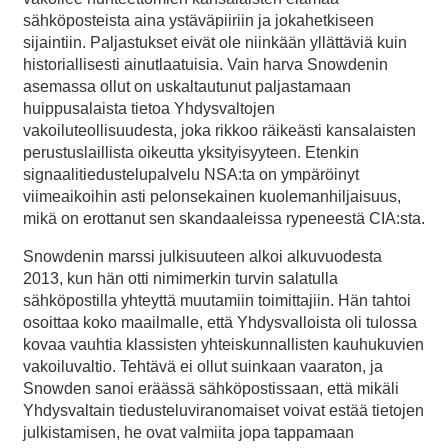
sähköposteista aina ystäväpiiriin ja jokahetkiseen
sijaintiin. Paljastukset eivät ole niinkään yllättäviä kuin
historiallisesti ainutlaatuisia. Vain harva Snowdenin
asemassa ollut on uskaltautunut paljastamaan
huippusalaista tietoa Yhdysvaltojen
vakoiluteollisuudesta, joka rikkoo räikeästi kansalaisten
perustuslaillista oikeutta yksityisyyteen. Etenkin
signaalitiedustelupalvelu NSA:ta on ympäröinyt
viimeaikoihin asti pelonsekainen kuolemanhiljaisuus,
mikä on erottanut sen skandaaleissa rypeneestä CIA:sta.
Snowdenin marssi julkisuuteen alkoi alkuvuodesta
2013, kun hän otti nimimerkin turvin salatulla
sähköpostilla yhteyttä muutamiin toimittajiin. Hän tahtoi
osoittaa koko maailmalle, että Yhdysvalloista oli tulossa
kovaa vauhtia klassisten yhteiskunnallisten kauhukuvien
vakoiluvaltio. Tehtävä ei ollut suinkaan vaaraton, ja
Snowden sanoi eräässä sähköpostissaan, että mikäli
Yhdysvaltain tiedusteluviranomaiset voivat estää tietojen
julkistamisen, he ovat valmiita jopa tappamaan