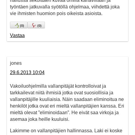
hallussa sekoittaen kuvaa omilla kanavillaan ja
työntäen jatkuvalla syötöllä ohjelmaa, viihdettä joka
vie ihmisten huomion pois oikeista asioista.
(
0
)
(
0
)
Vastaa
jones
29.6.2013 10:04
Vakoiluohjelmilla vallanpitäjät kontrolloivat ja
tarkkailevat niitä ihmisiä jotka ovat suosiollisia ja
vallanpitäjille kuuliaisia. Näin saadaan eliminoitua ne
henkilöt jotka ovat eri mieltä vallanpitäjien kanssa. Eri
mieltä olevat ”eliminoidaan”. He eivät saa virkoja ja
asemaa joka heille kuuluisi.
Lakimme on vallanpitäjien hallinnassa. Laki ei koske