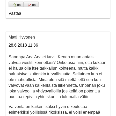
(
0
)
(
0
)
Vastaa
Matti Hyvonen
28.6.2013 11:36
Sanoppa Arvi Arvi ei tarvi.. Kenen muun antaisit
valvoa viestiliikennettäsi? Onko asia niin, että kukaan
ei halua olla itse tarkkailun kohteena, mutta kaikki
haluaisivat kuitenkin turvallisuutta. Sellainen kun ei
ole mahdollista. Minä olen sitä mieltä, että sen kun
valvovat vaan kaikenlaista liikennettä. Onpahan joku
joka valvoo, ja yhdysvalloilla jos kellä on potenttia
puuttua repiviin yhteiskuntiin tulemalla väliin.
Valvonta on kaikenlisäksi hyvin oikeutettua
esimerkiksi yöllisissä rikoksissa, ei voisi enempää