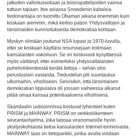
jatkoikin valloitussotiaan ja toisinajattelijoiden vainoa
tuttuun tapaan. Itse asiassa Snowdenin kaltaisia
tiedonantajia on tuomittu Obaman aikana enemmän kuin
koskaan aiemmin, mikä kertoo paljon Yhdysvaltojen ja
länsimaiden kunnioituksesta demokratiaa kohtaan.
Myskyn silmään joutunut NSA lupasi jo 1970-luvulla,
ettei se koskaan käyttäisi resurssejaan kotimaan
kansalaisten vakoiluun. Se on toistuvasti kysyttäessä
myös väittänyt, ettei esimerkiksi yhdysvaltalaisten
puhelinliikenteestä kerätä tietoja – sehän olisi
perustuslain vastaista. Tiedustelun piti suuntautua
ulkomaihin, viholliseen. Selvisikin, että länsimaisen
demokratian lippulaiva oli jossain vaiheessa alkanut
pitää omaa kansaa potentiaalisena vihollisena.
Skandaalin uutisoinnissa toistuvat lyhenteet kuten
PRISM ja MAINWAY. PRISM on verkkoliikenteen
seurantaohjelma, joka tarjoaa viranomaisille hyvin
yksityiskohtaista tietoa kansalaisten Internet-toiminnasta.
MAINWAY taas on tietopankki, jonka avulla voidaan