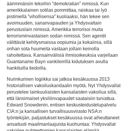
äärimmäisiin tekoihin ”demokratian” nimissä. Kun
amerikkalainen sotilas pommittaa, raiskaa tai lyö
pistimellä ”vihollisensa” kuoliaaksi, hän tekee sen
avoimuuden, sananvapauden ja Yhdysvaltain
perustuslain nimissä. Amerikka terrorisoi muita
terrorisminvastaisen sodan nimissä. Sen agentit
välittävät kehitysmaissa oopiumia ja kokaiinia, sillä
onhan sota huumeita vastaan jollain keinolla
rahoitettava. Kansainvälisiä ihmisoikeuksia varjellaan
Guantanamo Bayn vankileirillä kidutuksen avulla
hankituilla tiedoilla.
Nurinkurinen logiikka sai jatkoa kesäkuussa 2013
historiallisen vakoiluskandaalin myötä. Nyt Yhdysvallat
perustelee lainkuuliaisten kansalaisten vakoilua sillä,
että länsimaiset yksilönvapaudet saataisiin turvattua.
Edward Snowdenin, entisen keskusteidustelupalvelu
CIA:n ja kansallisen turvallisuusvirasto NSA:n
työntekijän, paljastukset kesäkuussa ovat aiheuttaneet
ansaitusti maailmanlaajuista kuohuntaa: Yhdysvallat
vakoilee nuhteettomien kansalaisten elämää