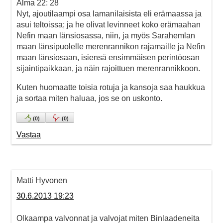
Alma 22: 28
Nyt, ajoutilaampi osa lamanilaisista eli erämaassa ja
asui teltoissa; ja he olivat levinneet koko erämaahan
Nefin maan länsiosassa, niin, ja myös Sarahemlan
maan länsipuolelle merenrannikon rajamaille ja Nefin
maan länsiosaan, isiensä ensimmäisen perintöosan
sijaintipaikkaan, ja näin rajoittuen merenrannikkoon.
Kuten huomaatte toisia rotuja ja kansoja saa haukkua
ja sortaa miten haluaa, jos se on uskonto.
(
0
)
(
0
)
Vastaa
Matti Hyvonen
30.6.2013 19:23
Olkaampa valvonnat ja valvojat miten Binlaadeneita