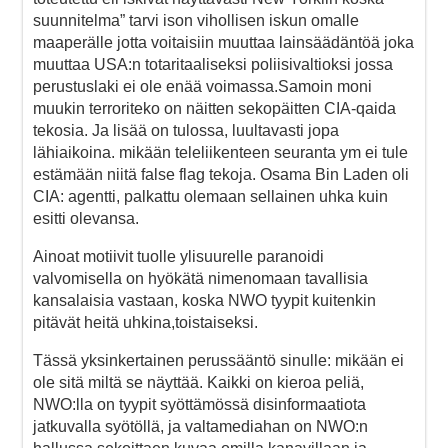
suunnitelma” tarvi ison vihollisen iskun omalle
maaperälle jotta voitaisiin muuttaa lainsäädäntöä joka
muuttaa USA:n totaritaaliseksi poliisivaltioksi jossa
perustuslaki ei ole enää voimassa.Samoin moni
muukin terroriteko on näitten sekopäitten CIA-qaida
tekosia. Ja lisää on tulossa, luultavasti jopa
lähiaikoina. mikään teleliikenteen seuranta ym ei tule
estämään niitä false flag tekoja. Osama Bin Laden oli
CIA: agentti, palkattu olemaan sellainen uhka kuin
esitti olevansa.
Ainoat motiivit tuolle ylisuurelle paranoidi
valvomisella on hyökätä nimenomaan tavallisia
kansalaisia vastaan, koska NWO tyypit kuitenkin
pitävät heitä uhkina,toistaiseksi.
Tässä yksinkertainen perussääntö sinulle: mikään ei
ole sitä miltä se näyttää. Kaikki on kieroa peliä,
NWO:lla on tyypit syöttämössä disinformaatiota
jatkuvalla syötöllä, ja valtamediahan on NWO:n