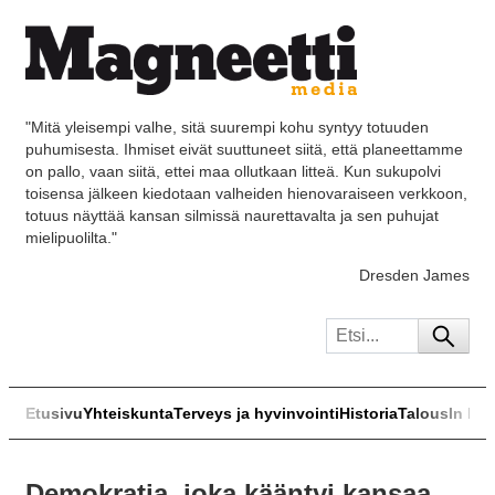
"Mitä yleisempi valhe, sitä suurempi kohu syntyy totuuden
puhumisesta. Ihmiset eivät suuttuneet siitä, että planeettamme
on pallo, vaan siitä, ettei maa ollutkaan litteä. Kun sukupolvi
toisensa jälkeen kiedotaan valheiden hienovaraiseen verkkoon,
totuus näyttää kansan silmissä naurettavalta ja sen puhujat
mielipuolilta."
Dresden James
Etusivu
Yhteiskunta
Terveys ja hyvinvointi
Historia
Talous
In Eng
Demokratia, joka kääntyi kansaa