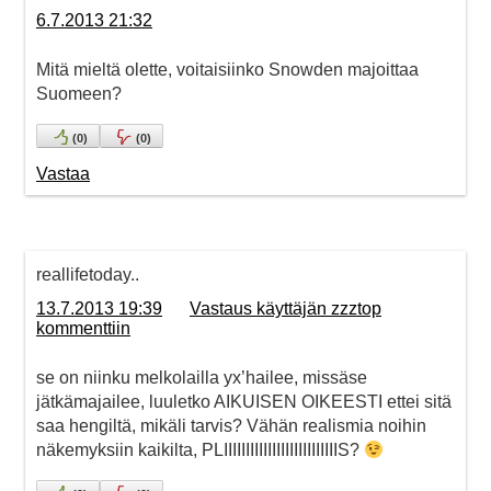
6.7.2013 21:32
Mitä mieltä olette, voitaisiinko Snowden majoittaa
Suomeen?
(
0
)
(
0
)
Vastaa
reallifetoday..
13.7.2013 19:39
Vastaus käyttäjän zzztop
kommenttiin
se on niinku melkolailla yx’hailee, missäse
jätkämajailee, luuletko AIKUISEN OIKEESTI ettei sitä
saa hengiltä, mikäli tarvis? Vähän realismia noihin
näkemyksiin kaikilta, PLIIIIIIIIIIIIIIIIIIIIIIIIIIS?