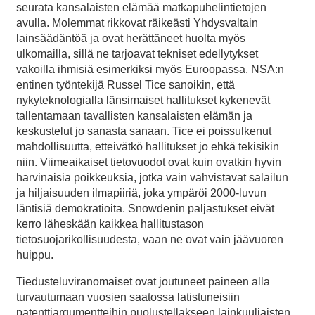
seurata kansalaisten elämää matkapuhelintietojen
avulla. Molemmat rikkovat räikeästi Yhdysvaltain
lainsäädäntöä ja ovat herättäneet huolta myös
ulkomailla, sillä ne tarjoavat tekniset edellytykset
vakoilla ihmisiä esimerkiksi myös Euroopassa. NSA:n
entinen työntekijä Russel Tice sanoikin, että
nykyteknologialla länsimaiset hallitukset kykenevät
tallentamaan tavallisten kansalaisten elämän ja
keskustelut jo sanasta sanaan. Tice ei poissulkenut
mahdollisuutta, etteivätkö hallitukset jo ehkä tekisikin
niin. Viimeaikaiset tietovuodot ovat kuin ovatkin hyvin
harvinaisia poikkeuksia, jotka vain vahvistavat salailun
ja hiljaisuuden ilmapiiriä, joka ympäröi 2000-luvun
läntisiä demokratioita. Snowdenin paljastukset eivät
kerro läheskään kaikkea hallitustason
tietosuojarikollisuudesta, vaan ne ovat vain jäävuoren
huippu.
Tiedusteluviranomaiset ovat joutuneet paineen alla
turvautumaan vuosien saatossa latistuneisiin
patenttiargumentteihin puolustellakseen lainkuuliaisten