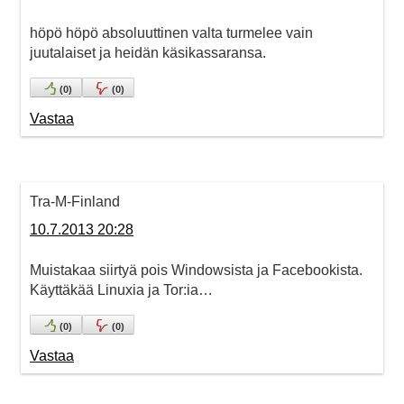
höpö höpö absoluuttinen valta turmelee vain
juutalaiset ja heidän käsikassaransa.
(
0
)
(
0
)
Vastaa
Tra-M-Finland
10.7.2013 20:28
Muistakaa siirtyä pois Windowsista ja Facebookista.
Käyttäkää Linuxia ja Tor:ia…
(
0
)
(
0
)
Vastaa