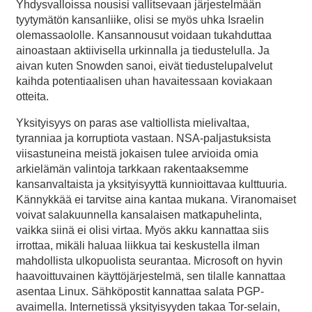
Yhdysvalloissa nousisi vallitsevaan järjestelmään
tyytymätön kansanliike, olisi se myös uhka Israelin
olemassaololle. Kansannousut voidaan tukahduttaa
ainoastaan aktiivisella urkinnalla ja tiedustelulla. Ja
aivan kuten Snowden sanoi, eivät tiedustelupalvelut
kaihda potentiaalisen uhan havaitessaan koviakaan
otteita.
Yksityisyys on paras ase valtiollista mielivaltaa,
tyranniaa ja korruptiota vastaan. NSA-paljastuksista
viisastuneina meistä jokaisen tulee arvioida omia
arkielämän valintoja tarkkaan rakentaaksemme
kansanvaltaista ja yksityisyyttä kunnioittavaa kulttuuria.
Kännykkää ei tarvitse aina kantaa mukana. Viranomaiset
voivat salakuunnella kansalaisen matkapuhelinta,
vaikka siinä ei olisi virtaa. Myös akku kannattaa siis
irrottaa, mikäli haluaa liikkua tai keskustella ilman
mahdollista ulkopuolista seurantaa. Microsoft on hyvin
haavoittuvainen käyttöjärjestelmä, sen tilalle kannattaa
asentaa Linux. Sähköpostit kannattaa salata PGP-
avaimella. Internetissä yksityisyyden takaa Tor-selain,