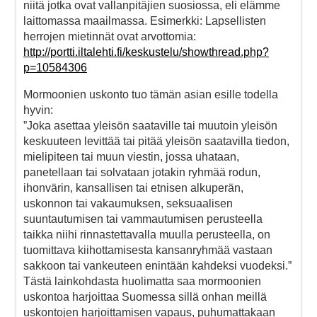
niitä jotka ovat vallanpitäjien suosiossa, eli elämme
laittomassa maailmassa. Esimerkki: Lapsellisten
herrojen mietinnät ovat arvottomia:
http://portti.iltalehti.fi/keskustelu/showthread.php?
p=10584306
Mormoonien uskonto tuo tämän asian esille todella
hyvin:
”Joka asettaa yleisön saataville tai muutoin yleisön
keskuuteen levittää tai pitää yleisön saatavilla tiedon,
mielipiteen tai muun viestin, jossa uhataan,
panetellaan tai solvataan jotakin ryhmää rodun,
ihonvärin, kansallisen tai etnisen alkuperän,
uskonnon tai vakaumuksen, seksuaalisen
suuntautumisen tai vammautumisen perusteella
taikka niihi rinnastettavalla muulla perusteella, on
tuomittava kiihottamisesta kansanryhmää vastaan
sakkoon tai vankeuteen enintään kahdeksi vuodeksi.”
Tästä lainkohdasta huolimatta saa mormoonien
uskontoa harjoittaa Suomessa sillä onhan meillä
uskontojen harjoittamisen vapaus, puhumattakaan