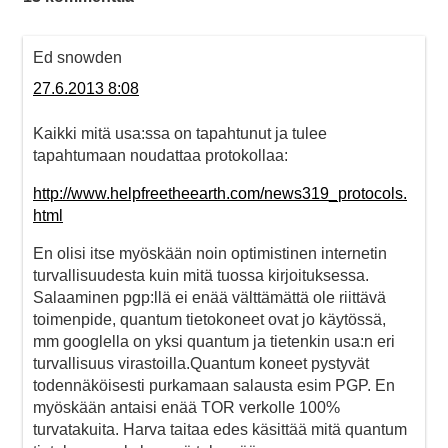
Ed snowden
27.6.2013 8:08
Kaikki mitä usa:ssa on tapahtunut ja tulee
tapahtumaan noudattaa protokollaa:
http://www.helpfreetheearth.com/news319_protocols.
html
En olisi itse myöskään noin optimistinen internetin
turvallisuudesta kuin mitä tuossa kirjoituksessa.
Salaaminen pgp:llä ei enää välttämättä ole riittävä
toimenpide, quantum tietokoneet ovat jo käytössä,
mm googlella on yksi quantum ja tietenkin usa:n eri
turvallisuus virastoilla.Quantum koneet pystyvät
todennäköisesti purkamaan salausta esim PGP. En
myöskään antaisi enää TOR verkolle 100%
turvatakuita. Harva taitaa edes käsittää mitä quantum