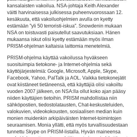
kansalaisten vakoilua. NSA-johtaja Keith Alexander
väitti harvinaisessa julkisessa puheenvuorossaan 12.
kesäkuuta, että vakoiluohjelmien avulla on kyetty
estämään ”yli 50 terroristi-iskua”. Snowdenin mukaan
NSA on toistuvasti paisutellut saavutuksiaan. Hänen
mukaansa iskut olisi kyetty estämään myös ilman
PRISM-ohjelman kaltaisia laittomia menetelmiä.
PRISM-ohjelma käyttää vakoilussa hyväkseen
suosituimpia tietokone- ja Internet-ohjelmia sekä
käyttöjärjestelmiä: Google, Microsoft, Apple, Skype,
Facebook, Yahoo, PalTalk ja AOL. Vaikka tietokonejätit
ovat kiistäneet tietäneensä, että käyttäjiä olisi vakoiltu
vuoden 2007 jälkeen, on NSA:lla ollut koko ajan pääsy
niiden käyttäjien tietoihin. PRISM mahdollistaa niin
sähköpostien, tiedostolatausten, Chat-keskusteluiden,
valokuvien, videokokousten, sosiaalisen median kuin
monien muidenkin arkipäiväisten Internet-toimintojen
seuraamisen. Monia yllätti, että myös turvallisuudestaan
tunnettu Skype on PRISM-listalla. Hyvän maineensa