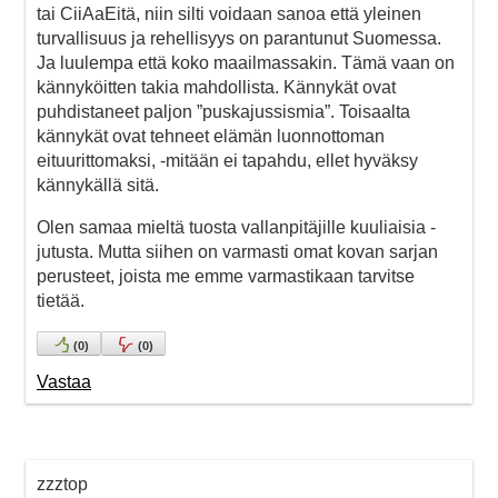
tai CiiAaEitä, niin silti voidaan sanoa että yleinen
turvallisuus ja rehellisyys on parantunut Suomessa.
Ja luulempa että koko maailmassakin. Tämä vaan on
kännyköitten takia mahdollista. Kännykät ovat
puhdistaneet paljon ”puskajussismia”. Toisaalta
kännykät ovat tehneet elämän luonnottoman
eituurittomaksi, -mitään ei tapahdu, ellet hyväksy
kännykällä sitä.
Olen samaa mieltä tuosta vallanpitäjille kuuliaisia -
jutusta. Mutta siihen on varmasti omat kovan sarjan
perusteet, joista me emme varmastikaan tarvitse
tietää.
(
0
)
(
0
)
Vastaa
zzztop