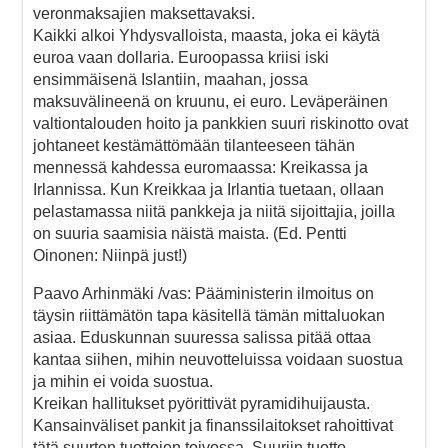
veronmaksajien maksettavaksi.
Kaikki alkoi Yhdysvalloista, maasta, joka ei käytä
euroa vaan dollaria. Euroopassa kriisi iski
ensimmäisenä Islantiin, maahan, jossa
maksuvälineenä on kruunu, ei euro. Leväperäinen
valtiontalouden hoito ja pankkien suuri riskinotto ovat
johtaneet kestämättömään tilanteeseen tähän
mennessä kahdessa euromaassa: Kreikassa ja
Irlannissa. Kun Kreikkaa ja Irlantia tuetaan, ollaan
pelastamassa niitä pankkeja ja niitä sijoittajia, joilla
on suuria saamisia näistä maista. (Ed. Pentti
Oinonen: Niinpä just!)
Paavo Arhinmäki /vas: Pääministerin ilmoitus on
täysin riittämätön tapa käsitellä tämän mittaluokan
asiaa. Eduskunnan suuressa salissa pitää ottaa
kantaa siihen, mihin neuvotteluissa voidaan suostua
ja mihin ei voida suostua.
Kreikan hallitukset pyörittivät pyramidihuijausta.
Kansainväliset pankit ja finanssilaitokset rahoittivat
tätä suurten tuottojen toivossa. Suuriin tuotto-