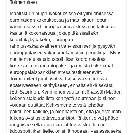
Toimenpiteet
Maaliskuun huippukokouksissa eli ylihuomisessa
euromaiden kokouksessa ja maaliskuun lopun
varsinaisessa Eurooppa-neuvostossa on tarkoitus
käsitellä kokonaisuus, joka pitää sisällään
kilpailukykypaketin, Euroopan
rahoitusvakausvälineen vahvistamisen ja pysyvän
eurooppalaisen vakausmekanismin peruslinjat. Myös
meille mieluisa talouspolitiikan koordinaatiota
koskeva lainsäädäntöpaketti ja entistä tiukemmat
eurooppalaispankkien stressitestit etenevät.
Toimenpiteet puuttuvat varhaisessa vaiheessa
epäterveeseen kehitykseen, ennalta ehkäisevästi.
(Ed. Saarinen: Kymmenen vuotta myöhässä!) Maiden
kokonaistaloudellista kehitystä seurataan ja siihen
voidaan puuttua. Kehysmenettelystä tehdään
pakollinen kaikille, ja olennaista on, että järjestelmän
tukena ovat uskottavat sanktiot. Rikkurit eivät pääse
rangaistuksetta. Jos maa lähtee vastuuttoman
talouspolitiikan tielle, on sillä nopeasti vastassa sekä