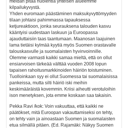
meidän pitää huolehtia yhteisen alueemme
kilpailukyvystä.
Yhden euromaan päästäminen maksukyvyttömyyden
tilaan johtaisi pahimmassa tapauksessa
ketjureaktioon, jonka seurauksena talouden kasvu
kääntyisi uudestaan laskuun ja Euroopassa
ajauduttaisiin taas taantumaan. Maanosan laajuinen
lama tietäisi kylmää kyytiä myös Suomen orastavalle
talouskasvulle ja suomalaisten hyvinvoinnille.
Olemme varmasti kaikki samaa mieltä, että on ollut
ensiarvoisen tärkeää välttää vuoden 2008 lopun
tapaisen rahoitusmarkkinoiden häiriön toistuminen.
Tuolloinkaan syy ei ollut Suomessa tai suomalaisissa
pankeissa, mutta silti häiriö iski meihin
keskimääräistä kovemmin. Kriisi aiheutti verotuloihin
ison menetyksen, jota emme koskaan saa takaisin.
Pekka Ravi /kok: Voin vakuuttaa, että kaikki ne
päätökset, mitä Euroopan vakauttamiseksi on tehty,
on tehty vain ja ainoastaan Suomen ja suomalaisten
etua silmällä pitäen. (Ed. Rajamäki: Näkyy Suomen