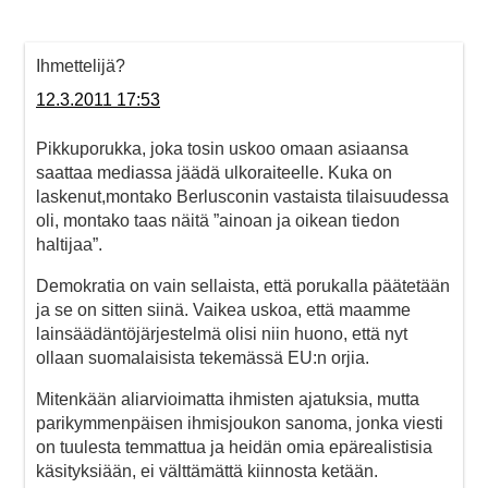
Ihmettelijä?
12.3.2011 17:53
Pikkuporukka, joka tosin uskoo omaan asiaansa
saattaa mediassa jäädä ulkoraiteelle. Kuka on
laskenut,montako Berlusconin vastaista tilaisuudessa
oli, montako taas näitä ”ainoan ja oikean tiedon
haltijaa”.
Demokratia on vain sellaista, että porukalla päätetään
ja se on sitten siinä. Vaikea uskoa, että maamme
lainsäädäntöjärjestelmä olisi niin huono, että nyt
ollaan suomalaisista tekemässä EU:n orjia.
Mitenkään aliarvioimatta ihmisten ajatuksia, mutta
parikymmenpäisen ihmisjoukon sanoma, jonka viesti
on tuulesta temmattua ja heidän omia epärealistisia
käsityksiään, ei välttämättä kiinnosta ketään.