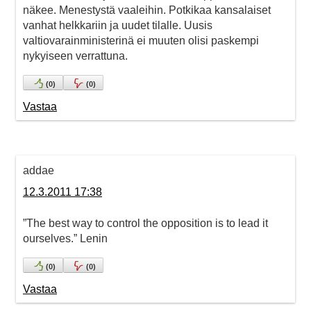
näkee. Menestystä vaaleihin. Potkikaa kansalaiset
vanhat helkkariin ja uudet tilalle. Uusis
valtiovarainministerinä ei muuten olisi paskempi
nykyiseen verrattuna.
(
0
)
(
0
)
Vastaa
addae
12.3.2011 17:38
”The best way to control the opposition is to lead it
ourselves.” Lenin
(
0
)
(
0
)
Vastaa