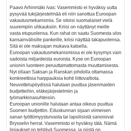
Paavo Arhinmäki /vas: Vasemmisto ei hyväksy uutta
pysyvää tukijärjestelmää eli niin sanottua Euroopan
vakautusmekanismia. Se sitoisi suomalaiset vielä
suurempiin uhkauksiin. Kriisi on näyttänyt meille
vasta etupuolensa. Kun rahat on saatu Suomesta ulos
kansainvälisille pankeille, kriisi näyttää takapuolensa.
Sitä ei ole maksajan mukava katsella.
Euroopan vakautusmekanismissa ei ole kysymys vain
sadoista miljardeista euroista. Kyse on Euroopan
unionin luonteen peruuttamattomasta muuttamisesta.
Nyt ollaan Saksan ja Ranskan johdolla ottamassa
konkreettisia harppauksia kohti liittovaltiota.
Neuvottelupöydissä halutaan puuttua jäsenmaiden
budjetteihin, eläkejärjestelmiin ja
työmarkkinasuhteisiin.
Euroopan unionille halutaan antaa oikeus puuttua
Suomen budjettiin. Eduskunnan sijaan viimeisen
sanan työttömyysturvasta tai lapsilisistä sanoisivat
Brysselin herrat. Vasemmisto ei hyväksy tätä. Nämä
linjaukset on tehtävä Suomessa, ja niistä on