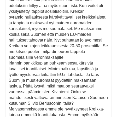
odotuksiin liittyy aina myös suuri riski. Kun voitot oli
yksityistetty, tappiot sosialisoitiin. Kreikan
pyramidihuijauksesta kärsivät tavalliset kreikkalaiset,
ja tappioita maksavat nyt muiden euromaiden
kansalaiset, myös me suomalaiset. Me maksamme,
koska sekä Suomen että muiden EU-maiden
hallitukset tahtovat näin. Nyt puhutaan jo avoimesti
Kreikan velkojen leikkaamisesta 20-50 prosentilla. Se
merkitsee puolen miljardin euron tappiota
suomalaisille veronmaksajille.
Irlannin pankkikuplan puhkeamisesta kärsivät
tavalliset irlantilaiset. Minimipalkkaa, lapsilisiä ja
työttömyysturvaa leikattiin EU:n tahdosta. Ja taas
Suomi ja muut euromaat pyydettiin maksamaan
laskua. Pitää kysyä, mikä maa on seuraavaksi
vuorossa, pääministeri Kiviniemi. Onko se
mahdollisesti valtiovarainministeri Kataisen Suomeen
kutsuman Silvio Berlusconin Italia?
Me vasemmistossa emme ole hyväksyneet Kreikka-
lainaa emmekä Irlanti-takausta. Emme myöskään