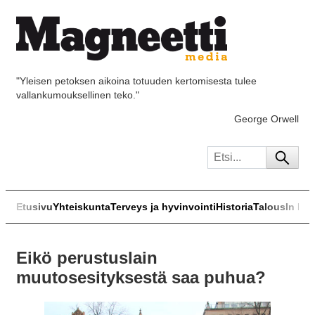
"Yleisen petoksen aikoina totuuden kertomisesta tulee
vallankumouksellinen teko."
George Orwell
Etusivu
Yhteiskunta
Terveys ja hyvinvointi
Historia
Talous
In Eng
Eikö perustuslain
muutosesityksestä saa puhua?