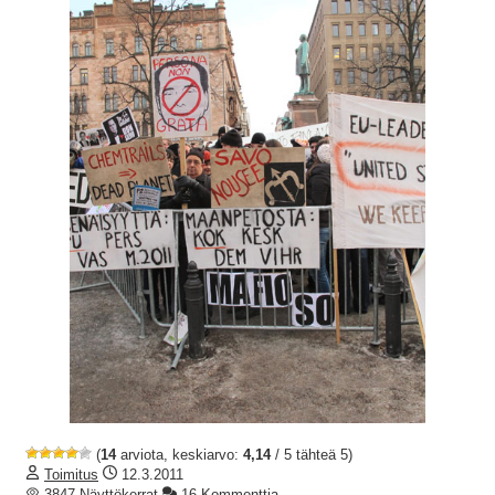
(
14
arviota, keskiarvo:
4,14
/ 5 tähteä 5)
Toimitus
12.3.2011
3847 Näyttökerrat
16 Kommenttia