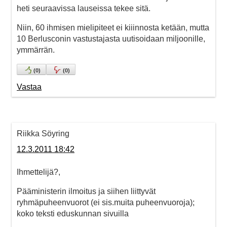
heti seuraavissa lauseissa tekee sitä.
Niin, 60 ihmisen mielipiteet ei kiiinnosta ketään, mutta
10 Berlusconin vastustajasta uutisoidaan miljoonille,
ymmärrän.
(
0
)
(
0
)
Vastaa
Riikka Söyring
12.3.2011 18:42
Ihmettelijä?,
Pääministerin ilmoitus ja siihen liittyvät
ryhmäpuheenvuorot (ei sis.muita puheenvuoroja);
koko teksti eduskunnan sivuilla