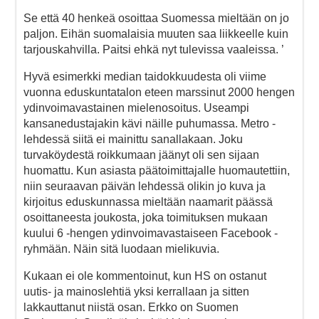
Se että 40 henkeä osoittaa Suomessa mieltään on jo
paljon. Eihän suomalaisia muuten saa liikkeelle kuin
tarjouskahvilla. Paitsi ehkä nyt tulevissa vaaleissa. ’
Hyvä esimerkki median taidokkuudesta oli viime
vuonna eduskuntatalon eteen marssinut 2000 hengen
ydinvoimavastainen mielenosoitus. Useampi
kansanedustajakin kävi näille puhumassa. Metro -
lehdessä siitä ei mainittu sanallakaan. Joku
turvaköydestä roikkumaan jäänyt oli sen sijaan
huomattu. Kun asiasta päätoimittajalle huomautettiin,
niin seuraavan päivän lehdessä olikin jo kuva ja
kirjoitus eduskunnassa mieltään naamarit päässä
osoittaneesta joukosta, joka toimituksen mukaan
kuului 6 -hengen ydinvoimavastaiseen Facebook -
ryhmään. Näin sitä luodaan mielikuvia.
Kukaan ei ole kommentoinut, kun HS on ostanut
uutis- ja mainoslehtiä yksi kerrallaan ja sitten
lakkauttanut niistä osan. Erkko on Suomen