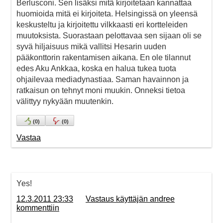
Berlusconi. Sen lisäksi mitä kirjoitetaan kannattaa
huomioida mitä ei kirjoiteta. Helsingissä on yleensä
keskusteltu ja kirjoitettu vilkkaasti eri kortteleiden
muutoksista. Suorastaan pelottavaa sen sijaan oli se
syvä hiljaisuus mikä vallitsi Hesarin uuden
pääkonttorin rakentamisen aikana. En ole tilannut
edes Aku Ankkaa, koska en halua tukea tuota
ohjailevaa mediadynastiaa. Saman havainnon ja
ratkaisun on tehnyt moni muukin. Onneksi tietoa
välittyy nykyään muutenkin.
(
0
)
(
0
)
Vastaa
Yes!
12.3.2011 23:33
Vastaus käyttäjän andree
kommenttiin