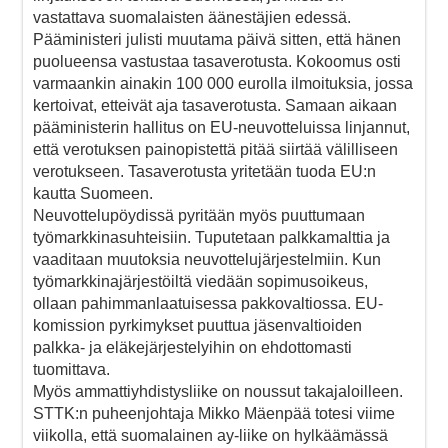
vastattava suomalaisten äänestäjien edessä.
Pääministeri julisti muutama päivä sitten, että hänen
puolueensa vastustaa tasaverotusta. Kokoomus osti
varmaankin ainakin 100 000 eurolla ilmoituksia, jossa
kertoivat, etteivät aja tasaverotusta. Samaan aikaan
pääministerin hallitus on EU-neuvotteluissa linjannut,
että verotuksen painopistettä pitää siirtää välilliseen
verotukseen. Tasaverotusta yritetään tuoda EU:n
kautta Suomeen.
Neuvottelupöydissä pyritään myös puuttumaan
työmarkkinasuhteisiin. Tuputetaan palkkamalttia ja
vaaditaan muutoksia neuvottelujärjestelmiin. Kun
työmarkkinajärjestöiltä viedään sopimusoikeus,
ollaan pahimmanlaatuisessa pakkovaltiossa. EU-
komission pyrkimykset puuttua jäsenvaltioiden
palkka- ja eläkejärjestelyihin on ehdottomasti
tuomittava.
Myös ammattiyhdistysliike on noussut takajaloilleen.
STTK:n puheenjohtaja Mikko Mäenpää totesi viime
viikolla, että suomalainen ay-liike on hylkäämässä