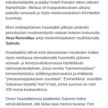
eduskuntatalolle ja päätyi hotelli Kämpin eteen jatkuen
iltamyöhään. Mediaa oli huippukokouksen aikana
paikalla runsaasti ja myös mielenosoituksiin kiinnitettiin
huomiota.
Moni mediatyöläinen haastatteli pitkään protestin
perustuslain muutosesitystä vastaan kokoon kutsunutta
Vesa Noroviitaa
sekä mielenilmaukseen osallistunutta
Salosta.
Haastatellut ottivat esiin perustuslain muutosten lisäksi
myös mediassa olemattomalle huomiolle jääneen
sosiaali- ja terveysvaliokunnassa käsiteltävän
lakimuutosesityksen, jossa innolla ”harmonisoidaan”
toimeentulotukia, työttömyyskorvauksia ja eläkkeitä
”yleiseurooppalaiseen suuntaan”. Esimerkkinä mainittiin
Saksassa käytetty Hart IV-tuki, jonka suuruus on noin
350 euroa kuukaudessa.
Oman haastattelunsa päätteeksi Salonen totesi
selvänäköisesti, että taitaa taas mennä tavaraa Ylen