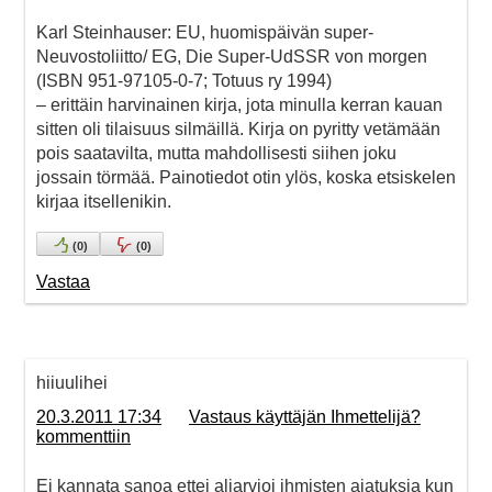
Karl Steinhauser: EU, huomispäivän super-
Neuvostoliitto/ EG, Die Super-UdSSR von morgen
(ISBN 951-97105-0-7; Totuus ry 1994)
– erittäin harvinainen kirja, jota minulla kerran kauan
sitten oli tilaisuus silmäillä. Kirja on pyritty vetämään
pois saatavilta, mutta mahdollisesti siihen joku
jossain törmää. Painotiedot otin ylös, koska etsiskelen
kirjaa itsellenikin.
(
0
)
(
0
)
Vastaa
hiiuulihei
20.3.2011 17:34
Vastaus käyttäjän Ihmettelijä?
kommenttiin
Ei kannata sanoa ettei aliarvioi ihmisten ajatuksia kun