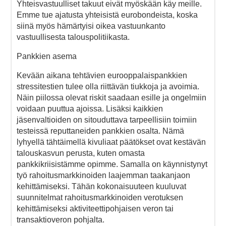
Yhteisvastuulliset takuut eivät myöskään käy meille.
Emme tue ajatusta yhteisistä eurobondeista, koska
siinä myös hämärtyisi oikea vastuunkanto
vastuullisesta talouspolitiikasta.
Pankkien asema
Kevään aikana tehtävien eurooppalaispankkien
stressitestien tulee olla riittävän tiukkoja ja avoimia.
Näin piilossa olevat riskit saadaan esille ja ongelmiin
voidaan puuttua ajoissa. Lisäksi kaikkien
jäsenvaltioiden on sitouduttava tarpeellisiin toimiin
testeissä reputtaneiden pankkien osalta. Nämä
lyhyellä tähtäimellä kivuliaat päätökset ovat kestävän
talouskasvun perusta, kuten omasta
pankkikriisistämme opimme. Samalla on käynnistynyt
työ rahoitusmarkkinoiden laajemman taakanjaon
kehittämiseksi. Tähän kokonaisuuteen kuuluvat
suunnitelmat rahoitusmarkkinoiden verotuksen
kehittämiseksi aktiviteettipohjaisen veron tai
transaktioveron pohjalta.