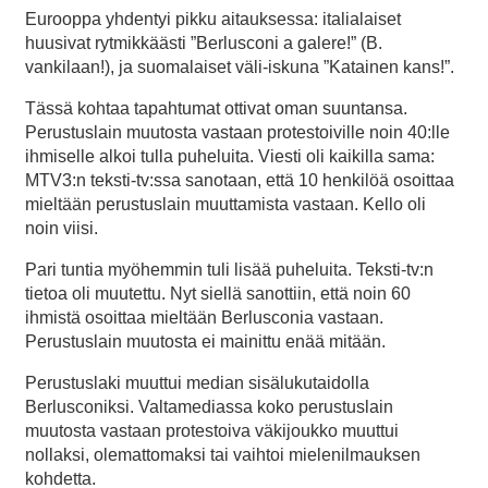
Eurooppa yhdentyi pikku aitauksessa: italialaiset
huusivat rytmikkäästi ”Berlusconi a galere!” (B.
vankilaan!), ja suomalaiset väli-iskuna ”Katainen kans!”.
Tässä kohtaa tapahtumat ottivat oman suuntansa.
Perustuslain muutosta vastaan protestoiville noin 40:lle
ihmiselle alkoi tulla puheluita. Viesti oli kaikilla sama:
MTV3:n teksti-tv:ssa sanotaan, että 10 henkilöä osoittaa
mieltään perustuslain muuttamista vastaan. Kello oli
noin viisi.
Pari tuntia myöhemmin tuli lisää puheluita. Teksti-tv:n
tietoa oli muutettu. Nyt siellä sanottiin, että noin 60
ihmistä osoittaa mieltään Berlusconia vastaan.
Perustuslain muutosta ei mainittu enää mitään.
Perustuslaki muuttui median sisälukutaidolla
Berlusconiksi. Valtamediassa koko perustuslain
muutosta vastaan protestoiva väkijoukko muuttui
nollaksi, olemattomaksi tai vaihtoi mielenilmauksen
kohdetta.