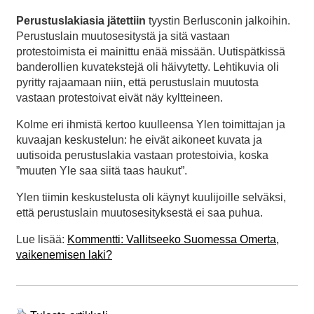
Perustuslakiasia jätettiin
tyystin Berlusconin jalkoihin.
Perustuslain muutosesitystä ja sitä vastaan
protestoimista ei mainittu enää missään. Uutispätkissä
banderollien kuvatekstejä oli häivytetty. Lehtikuvia oli
pyritty rajaamaan niin, että perustuslain muutosta
vastaan protestoivat eivät näy kyltteineen.
Kolme eri ihmistä kertoo kuulleensa Ylen toimittajan ja
kuvaajan keskustelun: he eivät aikoneet kuvata ja
uutisoida perustuslakia vastaan protestoivia, koska
”muuten Yle saa siitä taas haukut”.
Ylen tiimin keskustelusta oli käynyt kuulijoille selväksi,
että perustuslain muutosesityksestä ei saa puhua.
Lue lisää:
Kommentti: Vallitseeko Suomessa Omerta,
vaikenemisen laki?