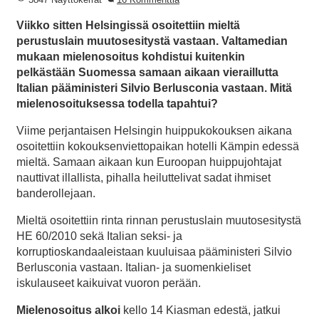
Viikko sitten Helsingissä osoitettiin mieltä
perustuslain muutosesitystä vastaan. Valtamedian
mukaan mielenosoitus kohdistui kuitenkin
pelkästään Suomessa samaan aikaan vieraillutta
Italian pääministeri Silvio Berlusconia vastaan. Mitä
mielenosoituksessa todella tapahtui?
Viime perjantaisen Helsingin huippukokouksen aikana
osoitettiin kokouksenviettopaikan hotelli Kämpin edessä
mieltä. Samaan aikaan kun Euroopan huippujohtajat
nauttivat illallista, pihalla heiluttelivat sadat ihmiset
banderollejaan.
Mieltä osoitettiin rinta rinnan perustuslain muutosesitystä
HE 60/2010 sekä Italian seksi- ja
korruptioskandaaleistaan kuuluisaa pääministeri Silvio
Berlusconia vastaan. Italian- ja suomenkieliset
iskulauseet kaikuivat vuoron perään.
Mielenosoitus alkoi
kello 14 Kiasman edestä, jatkui