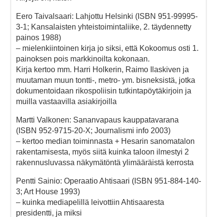
Eero Taivalsaari: Lahjottu Helsinki (ISBN 951-99995-
3-1; Kansalaisten yhteistoimintaliike, 2. täydennetty
painos 1988)
– mielenkiintoinen kirja jo siksi, että Kokoomus osti 1.
painoksen pois markkinoilta kokonaan.
Kirja kertoo mm. Harri Holkerin, Raimo Ilaskiven ja
muutaman muun tontti-, metro- ym. bisneksistä, jotka
dokumentoidaan rikospoliisin tutkintapöytäkirjoin ja
muilla vastaavilla asiakirjoilla
Martti Valkonen: Sananvapaus kauppatavarana
(ISBN 952-9715-20-X; Journalismi info 2003)
– kertoo median toiminnasta + Hesarin sanomatalon
rakentamisesta, myös siitä kuinka taloon ilmestyi 2
rakennusluvassa näkymätöntä ylimääräistä kerrosta
Pentti Sainio: Operaatio Ahtisaari (ISBN 951-884-140-
3; Art House 1993)
– kuinka mediapelillä leivottiin Ahtisaaresta
presidentti, ja miksi