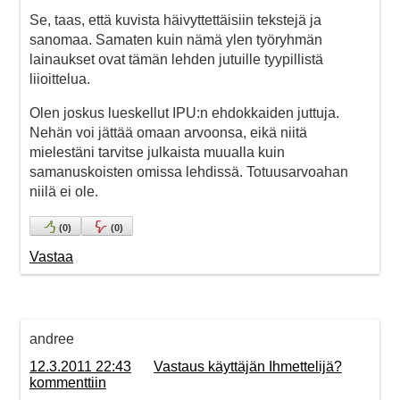
Se, taas, että kuvista häivyttettäisiin tekstejä ja
sanomaa. Samaten kuin nämä ylen työryhmän
lainaukset ovat tämän lehden jutuille tyypillistä
liioittelua.
Olen joskus lueskellut IPU:n ehdokkaiden juttuja.
Nehän voi jättää omaan arvoonsa, eikä niitä
mielestäni tarvitse julkaista muualla kuin
samanuskoisten omissa lehdissä. Totuusarvoahan
niilä ei ole.
(
0
)
(
0
)
Vastaa
andree
12.3.2011 22:43
Vastaus käyttäjän Ihmettelijä?
kommenttiin