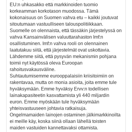
EU:n uhkasakko että markkinoiden tuomio
korkeamman korkotason muodossa. Tämä
kokonaisuus on Suomen vahva etu – kaikki joutuvat
sitoutumaan vastuulliseen talouspolitiikkaan.
Suomelle on olennaista, että tässäkin järjestelyssä on
vahva Kansainvälisen valuuttarahaston Imf:n
osallistuminen. Imf:n vahva rooli on olennainen
laatutakuu siitä, että järjestelmät ovat uskottavia.
Lähdemme siitä, että pysyvän mekanismin pohjana
toimii nyt käytössä oleva Euroopan
rahoitusvakausväline.
Suhtautumisemme eurooppalaisiin kriisitoimiin on
rakentavaa, mutta on monia asioita, joita emme tule
hyväksymään. Emme hyväksy Ervv:n todellisen
lainakapasiteetin kasvattamista yli 440 miljardin
euron. Emme myöskään tule hyväksymään
yhteisvastuuseen johtavia ratkaisuja.
Ongelmamaiden lainojen ostaminen jälkimarkkinoilta
ei meille käy, koska siinä ollaan lähellä toisten
maiden vastuiden kannettavaksi ottamista.