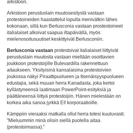
arkistoon.
Arkistoon perustuslain muutosesitystä vastaan
protestoineiden haastattelut lopulta menivätkin lähes
kokonaan, sillä kun Berlusconia vastaan prostestoineet
italialaiset alkoivat saapua iltapäivällä, myös
mielenosoitusuutiset keskittyivät Berlusconiin.
Berlusconia vastaan
protestoivat italialaiset liittyivät
perustuslain muutosta vastaan mieltään osoittavien
joukkoon protestoijille Bulevardilla rakennettuun
aitaukseen. Yksityisinä kansalaisina protestoivien
joukossa näkyi Piraattipuolueen ja Itsenäisyyspuolueen
edustajia, sekä muuan herra Kanadasta, joka kertoi
kyllästyneensä laatimaan PowerPoint-esityksiä ja
päättäneensä liittyä protestoijiin. Hänen mielestään on
korkea aika sanoa jyrkkä EI! korporaatioille.
Kämppiin vieraaksi matkalla ollut herra totesi kuuluvasti:
”Mieluummin minä olisin siellä puolella aitaa
(protestoimassa).”