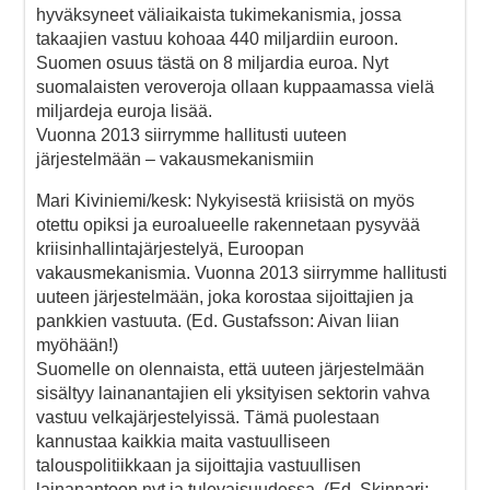
hyväksyneet väliaikaista tukimekanismia, jossa
takaajien vastuu kohoaa 440 miljardiin euroon.
Suomen osuus tästä on 8 miljardia euroa. Nyt
suomalaisten veroveroja ollaan kuppaamassa vielä
miljardeja euroja lisää.
Vuonna 2013 siirrymme hallitusti uuteen
järjestelmään – vakausmekanismiin
Mari Kiviniemi/kesk: Nykyisestä kriisistä on myös
otettu opiksi ja euroalueelle rakennetaan pysyvää
kriisinhallintajärjestelyä, Euroopan
vakausmekanismia. Vuonna 2013 siirrymme hallitusti
uuteen järjestelmään, joka korostaa sijoittajien ja
pankkien vastuuta. (Ed. Gustafsson: Aivan liian
myöhään!)
Suomelle on olennaista, että uuteen järjestelmään
sisältyy lainanantajien eli yksityisen sektorin vahva
vastuu velkajärjestelyissä. Tämä puolestaan
kannustaa kaikkia maita vastuulliseen
talouspolitiikkaan ja sijoittajia vastuullisen
lainanantoon nyt ja tulevaisuudessa. (Ed. Skinnari: