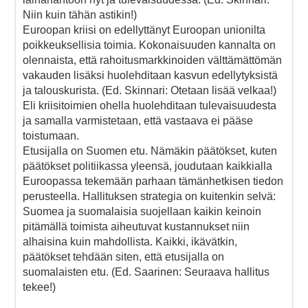
Niin kuin tähän astikin!)
Euroopan kriisi on edellyttänyt Euroopan unionilta
poikkeuksellisia toimia. Kokonaisuuden kannalta on
olennaista, että rahoitusmarkkinoiden välttämättömän
vakauden lisäksi huolehditaan kasvun edellytyksistä
ja talouskurista. (Ed. Skinnari: Otetaan lisää velkaa!)
Eli kriisitoimien ohella huolehditaan tulevaisuudesta
ja samalla varmistetaan, että vastaava ei pääse
toistumaan.
Etusijalla on Suomen etu. Nämäkin päätökset, kuten
päätökset politiikassa yleensä, joudutaan kaikkialla
Euroopassa tekemään parhaan tämänhetkisen tiedon
perusteella. Hallituksen strategia on kuitenkin selvä:
Suomea ja suomalaisia suojellaan kaikin keinoin
pitämällä toimista aiheutuvat kustannukset niin
alhaisina kuin mahdollista. Kaikki, ikävätkin,
päätökset tehdään siten, että etusijalla on
suomalaisten etu. (Ed. Saarinen: Seuraava hallitus
tekee!)