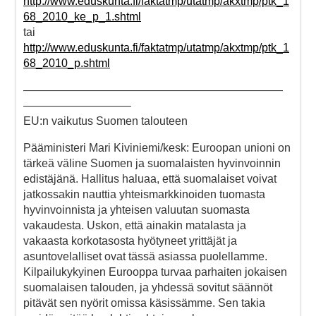
http://www.eduskunta.fi/faktatmp/utatmp/akxtmp/ptk_1
68_2010_ke_p_1.shtml
tai
http://www.eduskunta.fi/faktatmp/utatmp/akxtmp/ptk_1
68_2010_p.shtml
———————————————————————
—————————–
EU:n vaikutus Suomen talouteen
Pääministeri Mari Kiviniemi/kesk: Euroopan unioni on
tärkeä väline Suomen ja suomalaisten hyvinvoinnin
edistäjänä. Hallitus haluaa, että suomalaiset voivat
jatkossakin nauttia yhteismarkkinoiden tuomasta
hyvinvoinnista ja yhteisen valuutan suomasta
vakaudesta. Uskon, että ainakin matalasta ja
vakaasta korkotasosta hyötyneet yrittäjät ja
asuntovelalliset ovat tässä asiassa puolellamme.
Kilpailukykyinen Eurooppa turvaa parhaiten jokaisen
suomalaisen talouden, ja yhdessä sovitut säännöt
pitävät sen nyörit omissa käsissämme. Sen takia