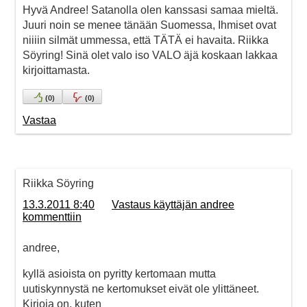
Hyvä Andree! Satanolla olen kanssasi samaa mieltä.
Juuri noin se menee tänään Suomessa, Ihmiset ovat
niiiin silmät ummessa, että TÄTÄ ei havaita. Riikka
Söyring! Sinä olet valo iso VALO äjä koskaan lakkaa
kirjoittamasta.
(
0
)
(
0
)
Vastaa
Riikka Söyring
13.3.2011 8:40
Vastaus käyttäjän andree
kommenttiin
andree,
kyllä asioista on pyritty kertomaan mutta
uutiskynnystä ne kertomukset eivät ole ylittäneet.
Kirjoja on, kuten