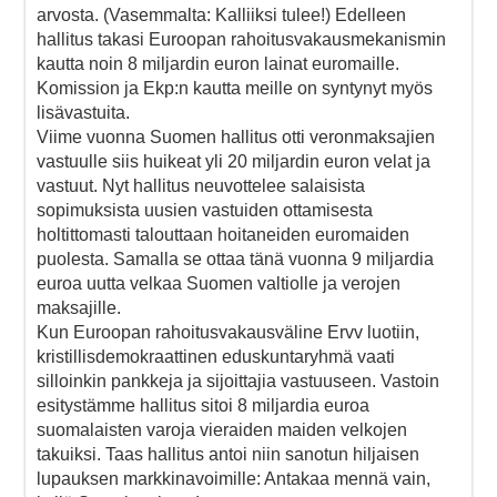
arvosta. (Vasemmalta: Kalliiksi tulee!) Edelleen
hallitus takasi Euroopan rahoitusvakausmekanismin
kautta noin 8 miljardin euron lainat euromaille.
Komission ja Ekp:n kautta meille on syntynyt myös
lisävastuita.
Viime vuonna Suomen hallitus otti veronmaksajien
vastuulle siis huikeat yli 20 miljardin euron velat ja
vastuut. Nyt hallitus neuvottelee salaisista
sopimuksista uusien vastuiden ottamisesta
holtittomasti talouttaan hoitaneiden euromaiden
puolesta. Samalla se ottaa tänä vuonna 9 miljardia
euroa uutta velkaa Suomen valtiolle ja verojen
maksajille.
Kun Euroopan rahoitusvakausväline Ervv luotiin,
kristillisdemokraattinen eduskuntaryhmä vaati
silloinkin pankkeja ja sijoittajia vastuuseen. Vastoin
esitystämme hallitus sitoi 8 miljardia euroa
suomalaisten varoja vieraiden maiden velkojen
takuiksi. Taas hallitus antoi niin sanotun hiljaisen
lupauksen markkinavoimille: Antakaa mennä vain,