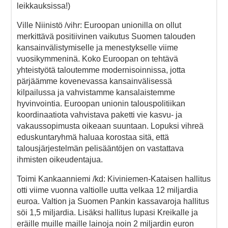
leikkauksissa!)
Ville Niinistö /vihr: Euroopan unionilla on ollut
merkittävä positiivinen vaikutus Suomen talouden
kansainvälistymiselle ja menestykselle viime
vuosikymmeninä. Koko Euroopan on tehtävä
yhteistyötä taloutemme modernisoinnissa, jotta
pärjäämme kovenevassa kansainvälisessä
kilpailussa ja vahvistamme kansalaistemme
hyvinvointia. Euroopan unionin talouspolitiikan
koordinaatiota vahvistava paketti vie kasvu- ja
vakaussopimusta oikeaan suuntaan. Lopuksi vihreä
eduskuntaryhmä haluaa korostaa sitä, että
talousjärjestelmän pelisääntöjen on vastattava
ihmisten oikeudentajua.
Toimi Kankaanniemi /kd: Kiviniemen-Kataisen hallitus
otti viime vuonna valtiolle uutta velkaa 12 miljardia
euroa. Valtion ja Suomen Pankin kassavaroja hallitus
söi 1,5 miljardia. Lisäksi hallitus lupasi Kreikalle ja
eräille muille maille lainoja noin 2 miljardin euron