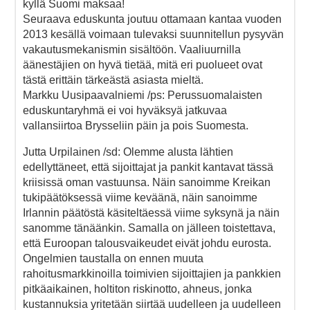
kyllä Suomi maksaa!
Seuraava eduskunta joutuu ottamaan kantaa vuoden
2013 kesällä voimaan tulevaksi suunnitellun pysyvän
vakautusmekanismin sisältöön. Vaaliuurnilla
äänestäjien on hyvä tietää, mitä eri puolueet ovat
tästä erittäin tärkeästä asiasta mieltä.
Markku Uusipaavalniemi /ps: Perussuomalaisten
eduskuntaryhmä ei voi hyväksyä jatkuvaa
vallansiirtoa Brysseliin päin ja pois Suomesta.
Jutta Urpilainen /sd: Olemme alusta lähtien
edellyttäneet, että sijoittajat ja pankit kantavat tässä
kriisissä oman vastuunsa. Näin sanoimme Kreikan
tukipäätöksessä viime keväänä, näin sanoimme
Irlannin päätöstä käsiteltäessä viime syksynä ja näin
sanomme tänäänkin. Samalla on jälleen toistettava,
että Euroopan talousvaikeudet eivät johdu eurosta.
Ongelmien taustalla on ennen muuta
rahoitusmarkkinoilla toimivien sijoittajien ja pankkien
pitkäaikainen, holtiton riskinotto, ahneus, jonka
kustannuksia yritetään siirtää uudelleen ja uudelleen