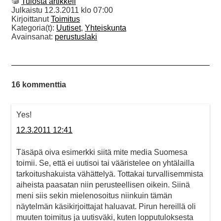
Tulosta artikkeli
Julkaistu
12.3.2011 klo 07:00
Kirjoittanut
Toimitus
Kategoria(t):
Uutiset
,
Yhteiskunta
Avainsanat:
perustuslaki
16 kommenttia
Yes!
12.3.2011 12:41
Täsäpä oiva esimerkki siitä mite media Suomesa
toimii. Se, että ei uutisoi tai vääristelee on yhtälailla
tarkoitushakuista vähättelyä. Tottakai turvallisemmista
aiheista paasatan niin perusteellisen oikein. Siinä
meni siis sekin mielenosoitus niinkuin tämän
näytelmän käsikirjoittajat haluavat. Pirun hereillä oli
muuten toimitus ja uutisväki, kuten lopputuloksesta