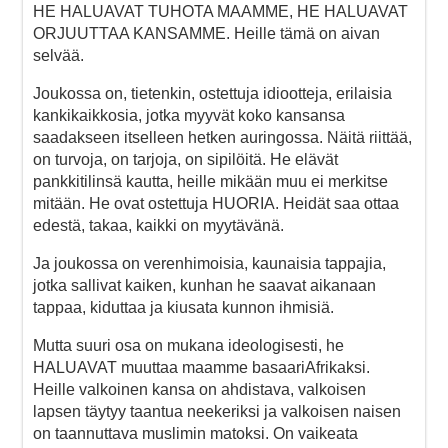
HE HALUAVAT TUHOTA MAAMME, HE HALUAVAT
ORJUUTTAA KANSAMME. Heille tämä on aivan
selvää.
Joukossa on, tietenkin, ostettuja idiootteja, erilaisia
kankikaikkosia, jotka myyvät koko kansansa
saadakseen itselleen hetken auringossa. Näitä riittää,
on turvoja, on tarjoja, on sipilöitä. He elävät
pankkitilinsä kautta, heille mikään muu ei merkitse
mitään. He ovat ostettuja HUORIA. Heidät saa ottaa
edestä, takaa, kaikki on myytävänä.
Ja joukossa on verenhimoisia, kaunaisia tappajia,
jotka sallivat kaiken, kunhan he saavat aikanaan
tappaa, kiduttaa ja kiusata kunnon ihmisiä.
Mutta suuri osa on mukana ideologisesti, he
HALUAVAT muuttaa maamme basaariAfrikaksi.
Heille valkoinen kansa on ahdistava, valkoisen
lapsen täytyy taantua neekeriksi ja valkoisen naisen
on taannuttava muslimin matoksi. On vaikeata