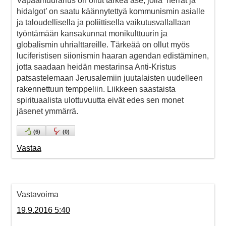
Vapaamuurarius on ollut tärkeä ase, jolla ’herrat ja
hidalgot’ on saatu käännytettyä kommunismin asialle
ja taloudellisella ja poliittisella vaikutusvallallaan
työntämään kansakunnat monikulttuurin ja
globalismin uhrialttareille. Tärkeää on ollut myös
luciferistisen siionismin haaran agendan edistäminen,
jotta saadaan heidän mestarinsa Anti-Kristus
patsastelemaan Jerusalemiin juutalaisten uudelleen
rakennettuun temppeliin. Liikkeen saastaista
spirituaalista ulottuvuutta eivät edes sen monet
jäsenet ymmärrä.
(
6
)
(
0
)
Vastaa
Vastavoima
19.9.2016 5:40