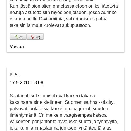
Kun tässä sionistien onnelassa eloon orjiksi jätettyjä
ne.ruja asutettaisiin myös pohjoiseen, jossa aurinko
ei anna heille D-vitamiinia, valkoihoisuus palaa
takaisin ja muut kuolevat sukupuuttoon.
(
3
)
(
0
)
Vastaa
juha.
17.9.2016 18:08
Saatanalliset siionistit ovat kaiken takana
kaksihaaraisine kielineen. Suomen tsuhna -kristityt
palvovat juutalaisia korkeimpana jumallisuuden
ilmentymänä. On melkein traagisempaa katsoa
valkoisten pohjantonta hyväuskoisuutta ja tyhmyyttä,
joka kuin lammaslauma juoksee jyrkänteeltä alas