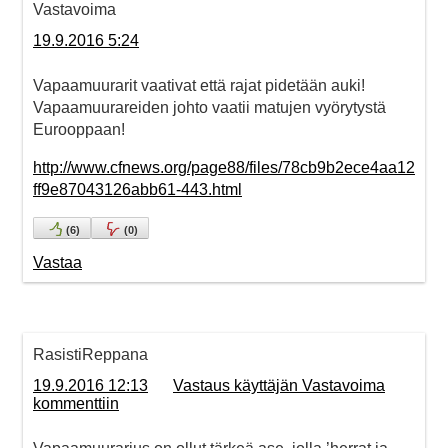
Vastavoima
19.9.2016 5:24
Vapaamuurarit vaativat että rajat pidetään auki!
Vapaamuurareiden johto vaatii matujen vyörytystä
Eurooppaan!
http://www.cfnews.org/page88/files/78cb9b2ece4aa12
ff9e87043126abb61-443.html
(
6
)
(
0
)
Vastaa
RasistiReppana
19.9.2016 12:13
Vastaus käyttäjän Vastavoima
kommenttiin