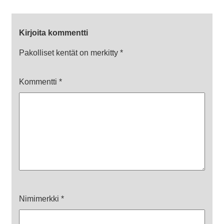
Kirjoita kommentti
Pakolliset kentät on merkitty
*
Kommentti
*
Nimimerkki
*