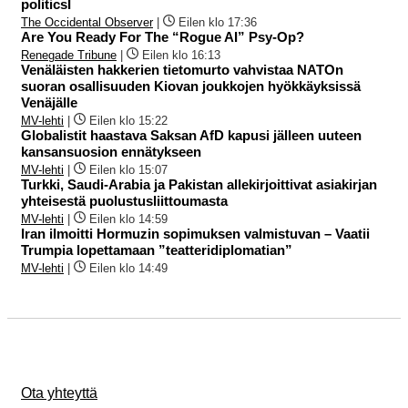
politicsI
The Occidental Observer
|
Eilen klo 17:36
Are You Ready For The “Rogue AI” Psy-Op?
Renegade Tribune
|
Eilen klo 16:13
Venäläisten hakkerien tietomurto vahvistaa NATOn
suoran osallisuuden Kiovan joukkojen hyökkäyksissä
Venäjälle
MV-lehti
|
Eilen klo 15:22
Globalistit haastava Saksan AfD kapusi jälleen uuteen
kansansuosion ennätykseen
MV-lehti
|
Eilen klo 15:07
Turkki, Saudi-Arabia ja Pakistan allekirjoittivat asiakirjan
yhteisestä puolustusliittoumasta
MV-lehti
|
Eilen klo 14:59
Iran ilmoitti Hormuzin sopimuksen valmistuvan – Vaatii
Trumpia lopettamaan ”teatteridiplomatian”
MV-lehti
|
Eilen klo 14:49
Ota yhteyttä