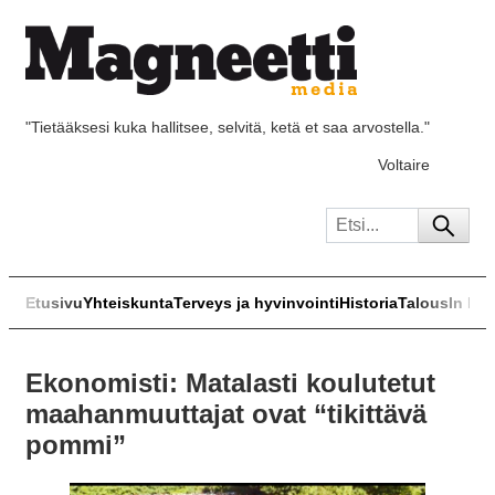
"Tietääksesi kuka hallitsee, selvitä, ketä et saa arvostella."
Voltaire
Etusivu
Yhteiskunta
Terveys ja hyvinvointi
Historia
Talous
In Eng
Ekonomisti: Matalasti koulutetut
maahanmuuttajat ovat “tikittävä
pommi”