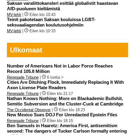
Saksan varaliittokansleri esittää globalistit haastavan
AfD-puolueen kieltämistä
MV-lehti
|
Eilen klo 10:43
Teinit pakotetaan Saksan kouluissa LGBT-
seksuaaliagendan koulutusohjelmiin
MV-lehti
|
Eilen klo 10:33
Ulkomaat
Number of Americans Not in Labor Force Reaches
Record 105.8 Million
Renegade Tribune
|
6 tuntia >
Cities Are Ditching Flock, Immediately Replacing It With
Axon License Plate Readers
Renegade Tribune
|
Eilen klo 21:17
Nathan Knows Nothing: More on Blackademic Bullshit,
Semitic Subversion and the Cluster-Cuck at Cambridge
The Occidental Observer
|
Eilen klo 18:23
New Mexico Sues DOJ For Unredacted Epstein Files
Renegade Tribune
|
Eilen klo 18:15
Ben Samuels in Haaretz: America First, antisemitism
second: The dangers of Tucker Carlson formally entering