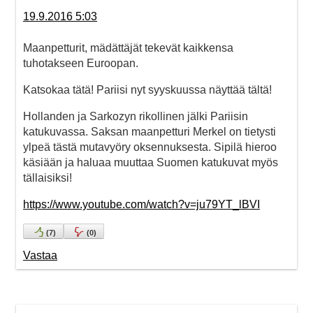
19.9.2016 5:03
Maanpetturit, mädättäjät tekevät kaikkensa
tuhotakseen Euroopan.
Katsokaa tätä! Pariisi nyt syyskuussa näyttää tältä!
Hollanden ja Sarkozyn rikollinen jälki Pariisin
katukuvassa. Saksan maanpetturi Merkel on tietysti
ylpeä tästä mutavyöry oksennuksesta. Sipilä hieroo
käsiään ja haluaa muuttaa Suomen katukuvat myös
tällaisiksi!
https://www.youtube.com/watch?v=ju79YT_lBVI
(
7
)
(
0
)
Vastaa