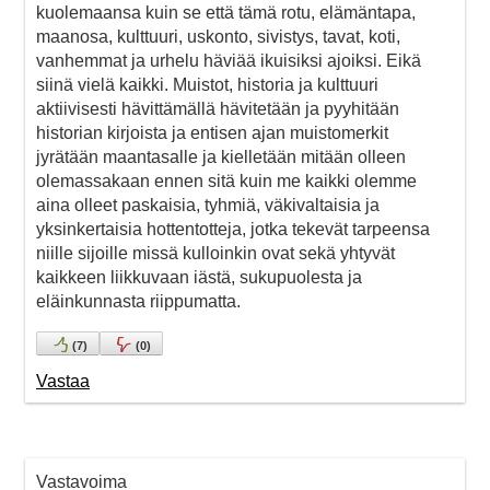
kuolemaansa kuin se että tämä rotu, elämäntapa,
maanosa, kulttuuri, uskonto, sivistys, tavat, koti,
vanhemmat ja urhelu häviää ikuisiksi ajoiksi. Eikä
siinä vielä kaikki. Muistot, historia ja kulttuuri
aktiivisesti hävittämällä hävitetään ja pyyhitään
historian kirjoista ja entisen ajan muistomerkit
jyrätään maantasalle ja kielletään mitään olleen
olemassakaan ennen sitä kuin me kaikki olemme
aina olleet paskaisia, tyhmiä, väkivaltaisia ja
yksinkertaisia hottentotteja, jotka tekevät tarpeensa
niille sijoille missä kulloinkin ovat sekä yhtyvät
kaikkeen liikkuvaan iästä, sukupuolesta ja
eläinkunnasta riippumatta.
(
7
)
(
0
)
Vastaa
Vastavoima