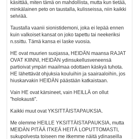
käsittää, miten tämä on mahdollista, mutta kun tietää,
minkälainen peto on taustalla, kulisseissa, niin kaikki
selviää.
Taustalla vaanii sionistidemoni, joka ei lepää ennen
kuin valkoiset kansat on joko tapettu tai neekeriksi
n.ssittu. Tämä kansa ei laske vuosia.
HE ovat muurien suojassa, HEIDÄN maansa RAJAT
OVAT KIINNI, HEIDÄN ydinsukellusveneensä
partioivat ympäri maailmaa odottaen käskyä tuhota.
HE lähettävät ohjuksia kouluihin ja saairaaloihin, jos
hiuskarvakin HEIDÄN päästään katkaistaan.
Vain HE ovat kärsineet, vain HEILLÄ on ollut
”holokausti”.
Kaikki muut ovat YKSITTÄISTAPAUKSIA.
Me olemme HEILLE YKSITTÄISTAPAUKSIA, mutta
MEIDÄN PITÄÄ ITKEÄ HEITÄ LOPUTTOMASTI,
sukupolvesta toiseen me itkemme näitä ydinaseilla