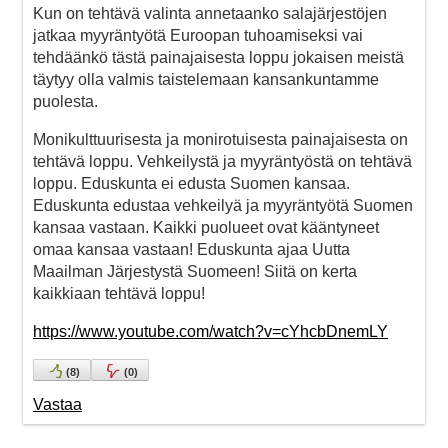
Kun on tehtävä valinta annetaanko salajärjestöjen
jatkaa myyräntyötä Euroopan tuhoamiseksi vai
tehdäänkö tästä painajaisesta loppu jokaisen meistä
täytyy olla valmis taistelemaan kansankuntamme
puolesta.
Monikulttuurisesta ja monirotuisesta painajaisesta on
tehtävä loppu. Vehkeilystä ja myyräntyöstä on tehtävä
loppu. Eduskunta ei edusta Suomen kansaa.
Eduskunta edustaa vehkeilyä ja myyräntyötä Suomen
kansaa vastaan. Kaikki puolueet ovat kääntyneet
omaa kansaa vastaan! Eduskunta ajaa Uutta
Maailman Järjestystä Suomeen! Siitä on kerta
kaikkiaan tehtävä loppu!
https://www.youtube.com/watch?v=cYhcbDnemLY
(
8
)
(
0
)
Vastaa