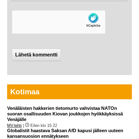
Kotimaa
Venäläisten hakkerien tietomurto vahvistaa NATOn
suoran osallisuuden Kiovan joukkojen hyökkäyksissä
Venäjälle
MV-lehti
|
Eilen klo 15:22
Globalistit haastava Saksan AfD kapusi jälleen uuteen
kansansuosion ennätykseen