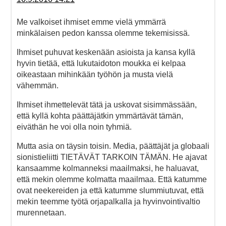
Me valkoiset ihmiset emme vielä ymmärrä
minkälaisen pedon kanssa olemme tekemisissä.
Ihmiset puhuvat keskenään asioista ja kansa kyllä
hyvin tietää, että lukutaidoton moukka ei kelpaa
oikeastaan mihinkään työhön ja musta vielä
vähemmän.
Ihmiset ihmettelevät tätä ja uskovat sisimmässään,
että kyllä kohta päättäjätkin ymmärtävät tämän,
eiväthän he voi olla noin tyhmiä.
Mutta asia on täysin toisin. Media, päättäjät ja globaali
sionistieliitti TIETÄVÄT TARKOIN TÄMÄN. He ajavat
kansaamme kolmanneksi maailmaksi, he haluavat,
että mekin olemme kolmatta maailmaa. Että katumme
ovat neekereiden ja että katumme slummiutuvat, että
mekin teemme työtä orjapalkalla ja hyvinvointivaltio
murennetaan.