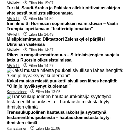
MV-lehti
|
Eilen klo 15:07
Turkki, Saudi-Arabia ja Pakistan allekirjoittivat asiakirjan
yhteisestä puolustusliittoumasta
MV-lehti
|
Eilen klo 14:59
Iran ilmoitti Hormuzin sopimuksen valmistuvan – Vaatii
Trumpia lopettamaan ”teatteridiplomatian”
MV-lehti
|
Eilen klo 14:49
Mielipidemittaus: Diktaattori Zelenskyi ei pärjäisi
Ukrainan vaaleissa
MV-lehti
|
Eilen klo 14:37
Rikos ja rangaitsemattomuus – Siirtolaisjengien suojelu
jatkuu Ruotsin oikeusistuimissa
MV-lehti
|
Eilen klo 14:27
Kaksi mustaa miestä puukotti sivullisen lähes hengiltä:
“Olin jo hyväksynyt kuolemani”
Kansalainen
|
Eilen klo 13:05
Transsukupuolinen hautausurakoitsija syytettynä
testamenttihuijauksesta – hautaustoimistosta löytyi
ihmisten elimiä
Kansalainen
|
Eilen klo 11:06