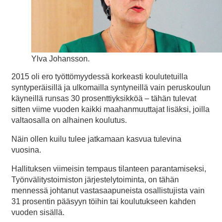
Ylva Johansson.
2015 oli ero työttömyydessä korkeasti koulutetuilla
syntyperäisillä ja ulkomailla syntyneillä vain peruskoulun
käyneillä runsas 30 prosenttiyksikköä – tähän tulevat
sitten viime vuoden kaikki maahanmuuttajat lisäksi, joilla
valtaosalla on alhainen koulutus.
Näin ollen kuilu tulee jatkamaan kasvua tulevina
vuosina.
Hallituksen viimeisin tempaus tilanteen parantamiseksi,
Työnvälitystoimiston järjestelytoiminta, on tähän
mennessä johtanut vastasaapuneista osallistujista vain
31 prosentin pääsyyn töihin tai koulutukseen kahden
vuoden sisällä.