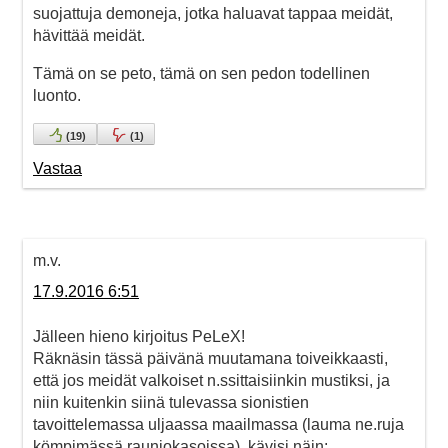
suojattuja demoneja, jotka haluavat tappaa meidät,
hävittää meidät.
Tämä on se peto, tämä on sen pedon todellinen
luonto.
(
19
)
(
1
)
Vastaa
m.v.
17.9.2016 6:51
Jälleen hieno kirjoitus PeLeX!
Räknäsin tässä päivänä muutamana toiveikkaasti,
että jos meidät valkoiset n.ssittaisiinkin mustiksi, ja
niin kuitenkin siinä tulevassa sionistien
tavoittelemassa uljaassa maailmassa (lauma ne.ruja
kömpimässä rauniokasoissa), kävisi näin: