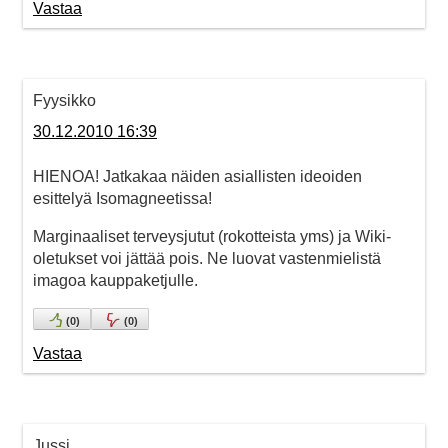
Vastaa
Fyysikko
30.12.2010 16:39
HIENOA! Jatkakaa näiden asiallisten ideoiden
esittelyä Isomagneetissa!
Marginaaliset terveysjutut (rokotteista yms) ja Wiki-
oletukset voi jättää pois. Ne luovat vastenmielistä
imagoa kauppaketjulle.
(
0
)
(
0
)
Vastaa
Jussi