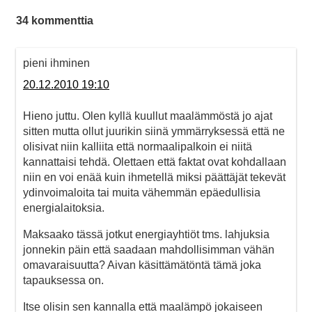
34 kommenttia
pieni ihminen
20.12.2010 19:10
Hieno juttu. Olen kyllä kuullut maalämmöstä jo ajat
sitten mutta ollut juurikin siinä ymmärryksessä että ne
olisivat niin kalliita että normaalipalkoin ei niitä
kannattaisi tehdä. Olettaen että faktat ovat kohdallaan
niin en voi enää kuin ihmetellä miksi päättäjät tekevät
ydinvoimaloita tai muita vähemmän epäedullisia
energialaitoksia.
Maksaako tässä jotkut energiayhtiöt tms. lahjuksia
jonnekin päin että saadaan mahdollisimman vähän
omavaraisuutta? Aivan käsittämätöntä tämä joka
tapauksessa on.
Itse olisin sen kannalla että maalämpö jokaiseen