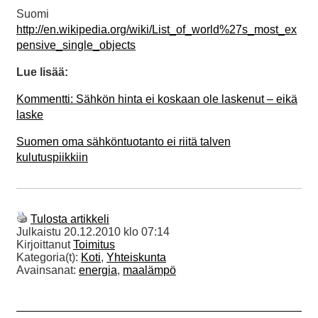
Suomi
http://en.wikipedia.org/wiki/List_of_world%27s_most_ex
pensive_single_objects
Lue lisää:
Kommentti: Sähkön hinta ei koskaan ole laskenut – eikä
laske
Suomen oma sähköntuotanto ei riitä talven
kulutuspiikkiin
Tulosta artikkeli
Julkaistu
20.12.2010 klo 07:14
Kirjoittanut
Toimitus
Kategoria(t):
Koti
,
Yhteiskunta
Avainsanat:
energia
,
maalämpö