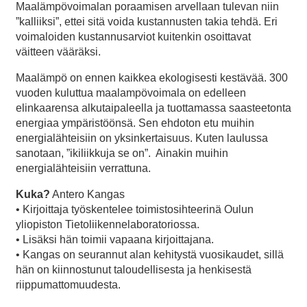
Maalämpövoimalan poraamisen arvellaan tulevan niin
”kalliiksi”, ettei sitä voida kustannusten takia tehdä. Eri
voimaloiden kustannusarviot kuitenkin osoittavat
väitteen vääräksi.
Maalämpö on ennen kaikkea ekologisesti kestävää. 300
vuoden kuluttua maalampövoimala on edelleen
elinkaarensa alkutaipaleella ja tuottamassa saasteetonta
energiaa ympäristöönsä. Sen ehdoton etu muihin
energialähteisiin on yksinkertaisuus. Kuten laulussa
sanotaan, ”ikiliikkuja se on”. Ainakin muihin
energialähteisiin verrattuna.
Kuka?
Antero Kangas
• Kirjoittaja työskentelee toimistosihteerinä Oulun
yliopiston Tietoliikennelaboratoriossa.
• Lisäksi hän toimii vapaana kirjoittajana.
• Kangas on seurannut alan kehitystä vuosikaudet, sillä
hän on kiinnostunut taloudellisesta ja henkisestä
riippumattomuudesta.