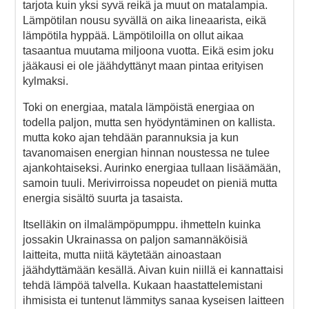
tarjota kuin yksi syvä reikä ja muut on matalampia.
Lämpötilan nousu syvällä on aika lineaarista, eikä
lämpötila hyppää. Lämpötiloilla on ollut aikaa
tasaantua muutama miljoona vuotta. Eikä esim joku
jääkausi ei ole jäähdyttänyt maan pintaa erityisen
kylmaksi.
Toki on energiaa, matala lämpöistä energiaa on
todella paljon, mutta sen hyödyntäminen on kallista.
mutta koko ajan tehdään parannuksia ja kun
tavanomaisen energian hinnan noustessa ne tulee
ajankohtaiseksi. Aurinko energiaa tullaan lisäämään,
samoin tuuli. Merivirroissa nopeudet on pieniä mutta
energia sisältö suurta ja tasaista.
Itselläkin on ilmalämpöpumppu. ihmetteln kuinka
jossakin Ukrainassa on paljon samannäköisiä
laitteita, mutta niitä käytetään ainoastaan
jäähdyttämään kesällä. Aivan kuin niillä ei kannattaisi
tehdä lämpöä talvella. Kukaan haastattelemistani
ihmisista ei tuntenut lämmitys sanaa kyseisen laitteen