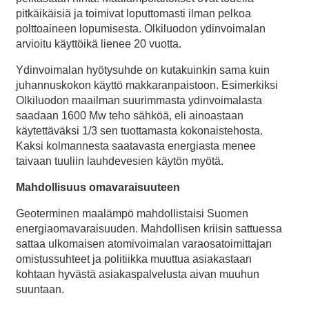
pitkäikäisiä ja toimivat loputtomasti ilman pelkoa
polttoaineen lopumisesta. Olkiluodon ydinvoimalan
arvioitu käyttöikä lienee 20 vuotta.
Ydinvoimalan hyötysuhde on kutakuinkin sama kuin
juhannuskokon käyttö makkaranpaistoon. Esimerkiksi
Olkiluodon maailman suurimmasta ydinvoimalasta
saadaan 1600 Mw teho sähköä, eli ainoastaan
käytettäväksi 1/3 sen tuottamasta kokonaistehosta.
Kaksi kolmannesta saatavasta energiasta menee
taivaan tuuliin lauhdevesien käytön myötä.
Mahdollisuus omavaraisuuteen
Geoterminen maalämpö mahdollistaisi Suomen
energiaomavaraisuuden. Mahdollisen kriisin sattuessa
sattaa ulkomaisen atomivoimalan varaosatoimittajan
omistussuhteet ja politiikka muuttua asiakastaan
kohtaan hyvästä asiakaspalvelusta aivan muuhun
suuntaan.