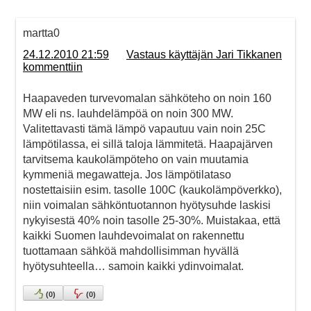
martta0
24.12.2010 21:59
Vastaus käyttäjän Jari Tikkanen
kommenttiin
Haapaveden turvevomalan sähköteho on noin 160
MW eli ns. lauhdelämpöä on noin 300 MW.
Valitettavasti tämä lämpö vapautuu vain noin 25C
lämpötilassa, ei sillä taloja lämmitetä. Haapajärven
tarvitsema kaukolämpöteho on vain muutamia
kymmeniä megawatteja. Jos lämpötilataso
nostettaisiin esim. tasolle 100C (kaukolämpöverkko),
niin voimalan sähköntuotannon hyötysuhde laskisi
nykyisestä 40% noin tasolle 25-30%. Muistakaa, että
kaikki Suomen lauhdevoimalat on rakennettu
tuottamaan sähköä mahdollisimman hyvällä
hyötysuhteella… samoin kaikki ydinvoimalat.
(
0
)
(
0
)