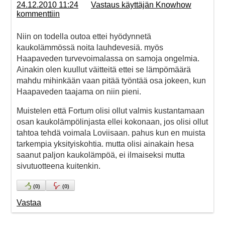
24.12.2010 11:24
Vastaus käyttäjän Knowhow
kommenttiin
Niin on todella outoa ettei hyödynnetä
kaukolämmössä noita lauhdevesiä. myös
Haapaveden turvevoimalassa on samoja ongelmia.
Ainakin olen kuullut väitteitä ettei se lämpömäärä
mahdu mihinkään vaan pitää työntää osa jokeen, kun
Haapaveden taajama on niin pieni.
Muistelen että Fortum olisi ollut valmis kustantamaan
osan kaukolämpölinjasta ellei kokonaan, jos olisi ollut
tahtoa tehdä voimala Loviisaan. pahus kun en muista
tarkempia yksityiskohtia. mutta olisi ainakain hesa
saanut paljon kaukolämpöä, ei ilmaiseksi mutta
sivutuotteena kuitenkin.
(
0
)
(
0
)
Vastaa