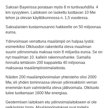
Saksan Bayerissa porataan myös 8 m tuntivauhdilla 4
km syvyyteen. Laitoksen on laskettu tuottavan 10 Mw
tehon ja olevan käyttökunnossa n. 1,5 vuodessa.
Saksalaisten kustannusarvio hakkeelle on 50 miljoonaa
euroa.
Ydinvoimaan verrattuna maalämpö on halpaa lystiä:
esimerkiksi Olkiluodon rakenteilla oleva maailman
suurin ydinvoimala maksaa noin 8 miljardia euroa. Se on
nyt maailman 10. kallein rakennushanke. Samalla
hinnalla tehtäisiin 200 kappaletta 40 miljoonaa
maksavaa maalämpövoimalaitosta.
Näiden 200 maalämpövoimalan yhteisteho olisi 2000
Mw, eli yhden tominnassa olevan ydinreaktorin verran
enemmän kuin valmisteilla oleva jättivoimala. Olkiluoto
tulee tuottamaan 1600 Mw energiaa.
Geotermisen laitoksen etu ydinvoimalaitokseen ei ole
pelkästään hinta. Maalämpölaitokset ovat todella