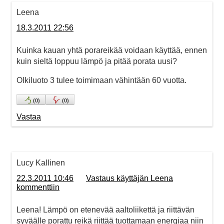
Leena
18.3.2011 22:56
Kuinka kauan yhtä porareikää voidaan käyttää, ennen
kuin sieltä loppuu lämpö ja pitää porata uusi?
Olkiluoto 3 tulee toimimaan vähintään 60 vuotta.
(
0
)
(
0
)
Vastaa
Lucy Kallinen
22.3.2011 10:46
Vastaus käyttäjän Leena
kommenttiin
Leena! Lämpö on etenevää aaltoliikettä ja riittävän
syväälle porattu reikä riittää tuottamaan energiaa niin