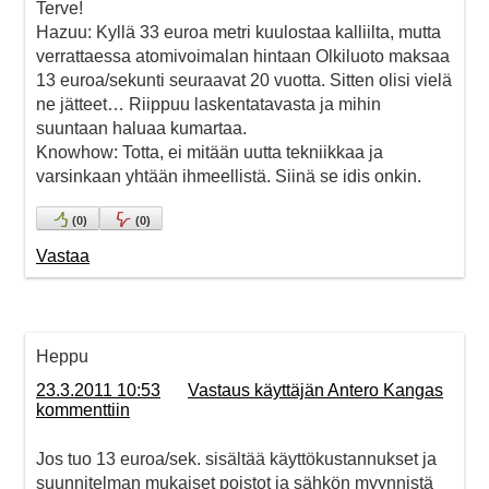
Terve!
Hazuu: Kyllä 33 euroa metri kuulostaa kalliilta, mutta
verrattaessa atomivoimalan hintaan Olkiluoto maksaa
13 euroa/sekunti seuraavat 20 vuotta. Sitten olisi vielä
ne jätteet… Riippuu laskentatavasta ja mihin
suuntaan haluaa kumartaa.
Knowhow: Totta, ei mitään uutta tekniikkaa ja
varsinkaan yhtään ihmeellistä. Siinä se idis onkin.
(
0
)
(
0
)
Vastaa
Heppu
23.3.2011 10:53
Vastaus käyttäjän Antero Kangas
kommenttiin
Jos tuo 13 euroa/sek. sisältää käyttökustannukset ja
suunnitelman mukaiset poistot ja sähkön myynnistä