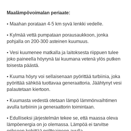
Maalämpövoimalan periaate:
• Maahan porataan 4-5 km syvä lenkki vedelle.
• Kylmää vettä pumpataan porausaukkoon, jonka
pohjalla on 200-300 asteinen kuumuus.
• Vesi kuumenee matkalla ja laitoksesta riippuen tulee
joko paineella höyrynä tai kuumana vetenä ylös putken
toisesta päästä.
• Kuuma höyry voi sellaisenaan pyörittää turbiinia, joka
pyörittää sähköä tuottavaa generaattoria. Jäähtynyt vesi
palautetaan kiertoon.
• Kuumasta vedestä otetaan lämpö lämmönvaihtimen
avulla turbiinin ja generaattorin toimintaan.
• Edulliseksi järjestelmän tekee se, että maassa oleva
lämpöenergia on jo olemassa. Lämpöä ei tarvitse
erikseen kehittää polttoaineen avulla.