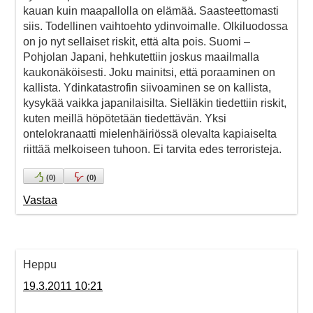
kauan kuin maapallolla on elämää. Saasteettomasti
siis. Todellinen vaihtoehto ydinvoimalle. Olkiluodossa
on jo nyt sellaiset riskit, että alta pois. Suomi –
Pohjolan Japani, hehkutettiin joskus maailmalla
kaukonäköisesti. Joku mainitsi, että poraaminen on
kallista. Ydinkatastrofin siivoaminen se on kallista,
kysykää vaikka japanilaisilta. Sielläkin tiedettiin riskit,
kuten meillä höpötetään tiedettävän. Yksi
ontelokranaatti mielenhäiriössä olevalta kapiaiselta
riittää melkoiseen tuhoon. Ei tarvita edes terroristeja.
(
0
)
(
0
)
Vastaa
Heppu
19.3.2011 10:21