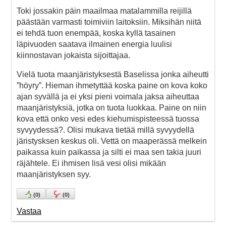
Toki jossakin päin maailmaa matalammilla reijillä
päästään varmasti toimiviin laitoksiin. Miksihän niitä
ei tehdä tuon enempää, koska kyllä tasainen
läpivuoden saatava ilmainen energia luulisi
kiinnostavan jokaista sijoittajaa.
Vielä tuota maanjäristyksestä Baselissa jonka aiheutti
”höyry”. Hieman ihmetyttää koska paine on kova koko
ajan syvällä ja ei yksi pieni voimala jaksa aiheuttaa
maanjäristyksiä, jotka on tuota luokkaa. Paine on niin
kova että onko vesi edes kiehumispisteessä tuossa
syvyydessä?. Olisi mukava tietää millä syvyydellä
järistysksen keskus oli. Vettä on maaperässä melkein
paikassa kuin paikassa ja silti ei maa sen takia juuri
räjähtele. Ei ihmisen lisä vesi olisi mikään
maanjäristyksen syy.
(
0
)
(
0
)
Vastaa