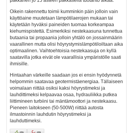
pakkanen jo 15 asteen pakkasella tuotanto alkaa.
Oikein rakennettu toimii kumminkin päin jolloin vain
käyttöaine muutetaan lämpötilaerojen mukaan tai
käytetään hyväksi paineiden tuomaa korkeampaa
kiehumispistettä. Esimerkiksi nestekaasuna tunnettua
butaania tai propaania jolloin yhtälö on jossainmäärin
vaarallinen mutta olisi höyrystymislämpötiloiltaan aika
optimaalinen. Vaihtoehtoisia nestekaasuja on kyllä
saatavilla jotka eivät ole vaarallisia ympäristölle saati
ihmisille.
Hintaahan värkeille saadaan jos ei ensin hyödynnetä
helpommin saatavaa geotermistäenergiaa. Tällaiseen
voimalaan riittää osiksi kaksi höyrystimeksi ja
lauhdittimeksi kelpaavaa osaa, hydrauliikka putkea
liittimineen turbiini tai mäntämoottori ja nestekaasu.
Pieneen laitokseen (50-500W) riittää autosta
ilmastoinnin lauhdutin höyrystimeksi ja
lauhduttimeksi.
(
0
)
(
0
)