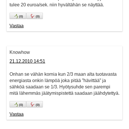
tulee 20 euroa/sek. niin hyvältähän se näyttää.
(
0
)
(
0
)
Vastaa
Knowhow
21.12.2010 14:51
Onhan se vähän kornia kun 2/3 maan alta tuotavasta
energiasta onkin lämpöä joka pitää ”hävittää” ja
sähköä saadaan se 1/3. Hyötysuhde sen parempi
mitä lähemmäs jäätymispistettä saadaan jäähdytettyä.
(
0
)
(
0
)
Vastaa