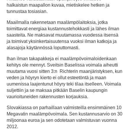
halkaistun maapallon kuvaa, mietiskelee hetken ja
tunnustaa tosiasian.
Maailmalla rakennetaan maalämpölaitoksia, jotka
toimittavat energiaa kustannustehokkasti ja lähes ilman
saasteita. Ne maksavat muutamassa vuodessa itsensä
ja toimivat yksinkertaisuutensa vuoksi ilman katkoja ja
alasajoja käytännössä loputtomasti.
Ihan ilman takapakkeja ei maalämpövoimaloidenkaan
kehitys ole mennyt. Sveitsin Baselissa voimala aiheutti
muutama vuosi sitten 3:n Richterin maanjäristyksen, kun
veden ja höyryn kierto ei ollut esteetöntä ja maan
uumenissa laajentunut höyry teki tilaa itselleen. Voimala
suljettiin ja se maksaa pitkään Baselin kaupungin
vaurioituneiden rakennusten korjauksia.
Slovakiassa on parhaillaan valmisteilla ensimmäinen 10
Megavatin maalämpövoimala. Sen kustannusarvio on 30
miljoonaa euroa ja sen odotetaan valmistuvan vuonna
2012.