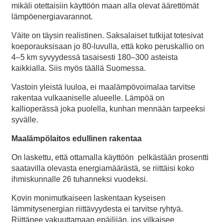
mikäli otettaisiin käyttöön maan alla olevat äärettömät
lämpöenergiavarannot.
Väite on täysin realistinen. Saksalaiset tutkijat totesivat
koeporauksisaan jo 80-luvulla, että koko peruskallio on
4–5 km syvyydessä tasaisesti 180–300 asteista
kaikkialla. Siis myös täällä Suomessa.
Vastoin yleistä luuloa, ei maalämpövoimalaa tarvitse
rakentaa vulkaaniselle alueelle. Lämpöä on
kallioperässä joka puolella, kunhan mennään tarpeeksi
syvälle.
Maalämpölaitos edullinen rakentaa
On laskettu, että ottamalla käyttöön pelkästään prosentti
saatavilla olevasta energiamäärästä, se riittäisi koko
ihmiskunnalle 26 tuhanneksi vuodeksi.
Kovin monimutkaiseen laskentaan kyseisen
lämmitysenergian riittävyydesta ei tarvitse ryhtyä.
Riittänee vakuuttamaan epäilijän, jos vilkaisee