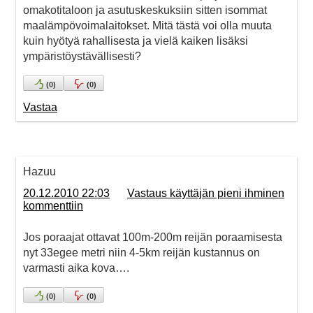
omakotitaloon ja asutuskeskuksiin sitten isommat
maalämpövoimalaitokset. Mitä tästä voi olla muuta
kuin hyötyä rahallisesta ja vielä kaiken lisäksi
ympäristöystävällisesti?
(
0
)
(
0
)
Vastaa
Hazuu
20.12.2010 22:03
Vastaus käyttäjän pieni ihminen
kommenttiin
Jos poraajat ottavat 100m-200m reijän poraamisesta
nyt 33egee metri niin 4-5km reijän kustannus on
varmasti aika kova….
(
0
)
(
0
)