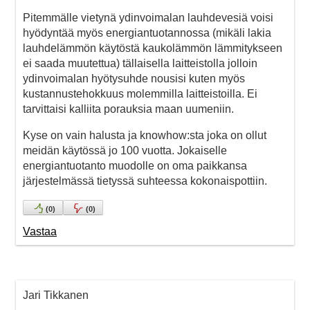
Pitemmälle vietynä ydinvoimalan lauhdevesiä voisi
hyödyntää myös energiantuotannossa (mikäli lakia
lauhdelämmön käytöstä kaukolämmön lämmitykseen
ei saada muutettua) tällaisella laitteistolla jolloin
ydinvoimalan hyötysuhde nousisi kuten myös
kustannustehokkuus molemmilla laitteistoilla. Ei
tarvittaisi kalliita porauksia maan uumeniin.
Kyse on vain halusta ja knowhow:sta joka on ollut
meidän käytössä jo 100 vuotta. Jokaiselle
energiantuotanto muodolle on oma paikkansa
järjestelmässä tietyssä suhteessa kokonaispottiin.
(
0
)
(
0
)
Vastaa
Jari Tikkanen