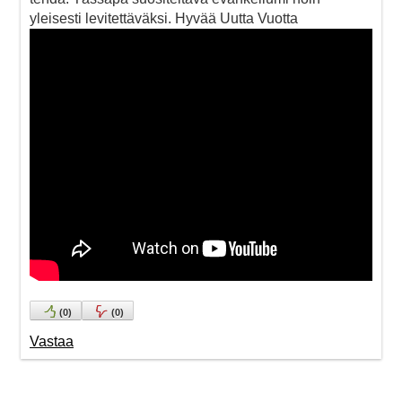
yleisesti levitettäväksi. Hyvää Uutta Vuotta
(
0
)
(
0
)
Vastaa