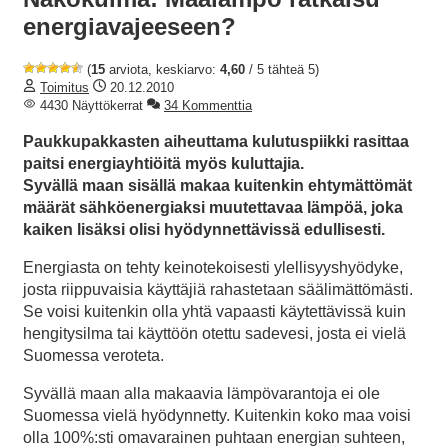
energiavajeeseen?
(
15
arviota, keskiarvo:
4,60
/ 5 tähteä 5)
Toimitus
20.12.2010
4430 Näyttökerrat
34 Kommenttia
Paukkupakkasten aiheuttama kulutuspiikki rasittaa
paitsi energiayhtiöitä myös kuluttajia.
Syvällä maan sisällä makaa kuitenkin ehtymättömät
määrät sähköenergiaksi muutettavaa lämpöä, joka
kaiken lisäksi olisi hyödynnettävissä edullisesti.
Energiasta on tehty keinotekoisesti ylellisyyshyödyke,
josta riippuvaisia käyttäjiä rahastetaan säälimättömästi.
Se voisi kuitenkin olla yhtä vapaasti käytettävissä kuin
hengitysilma tai käyttöön otettu sadevesi, josta ei vielä
Suomessa veroteta.
Syvällä maan alla makaavia lämpövarantoja ei ole
Suomessa vielä hyödynnetty. Kuitenkin koko maa voisi
olla 100%:sti omavarainen puhtaan energian suhteen,