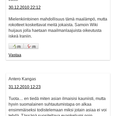
30.12.2010 22:12
Mielenkiintoinen mahdollisuus tämä maalämpö, mutta
rokotteet koskettavat meitä jokaista. Samoin Wiki
huijaus jolla haetaan maailmanlaajuista oikeutusta
iskeä Iraniin.
(
0
)
(
0
)
Vastaa
Antero Kangas
31.12.2010 12:23
Tuota… en tiedä miten asian ilmaisisi kauniisti, mutta
hyvin suomalainen suhtautumistapa on alkaa
ensimmäiseksi todistelemaan miksi jotain asiaa ei voi
tehdä. Tässäpä suositeltava evankeliumi noin