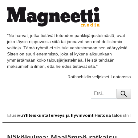
"Ne harvat, jotka tietävät totuuden pankkijärjestelmästä, ovat
joko täysin riippuvaisia siitä tai janoavat sen mahdollistamia
voittoja. Tämä ryhmä ei siis tule vastustamaan sen vääryyksiä.
Sitten on suuri enemmistö, joka ei kykene alkuunkaan
ymmärtämään koko talousjärjestelmää. Heistä tehdään
maksumiehiä ilman, että he edes tietävät sitä."
Rothschildin veljekset Lontoossa
Etusivu
Yhteiskunta
Terveys ja hyvinvointi
Historia
Talous
In Eng
Näkökulma: Maalämpö ratkaisu