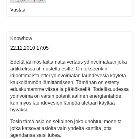
Vastaa
Knowhow
22.12.2010 17:05
Edeltä jäi mös laittamatta vertaus ydinvoimalaan joka
artikkelissa oli nostettu esille. On jokseenkin
idioottimaista ettei ydinvoimalan lauhdevesiä käytetä
kaukolämmön lämittämiseen. Tämähän on estetty
eduskuntamme viisaalla päätöksellä. Todellisuudessa
ydinvoima on varsin potenttiaalinen energianlähde
kun myös lauhdevesien lämpöä aletaan käyttää
hyväksi.
Tosin tämä asia on sellainen joka unohtuu monelta
jotka katsovat asioita vain yhdeltä kantilta jotta
agendansa saisi tukea.