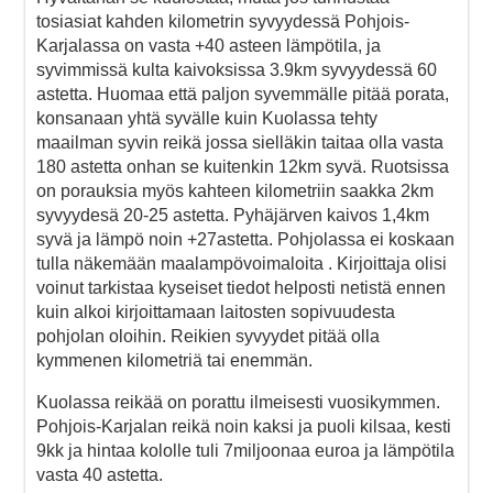
tosiasiat kahden kilometrin syvyydessä Pohjois-
Karjalassa on vasta +40 asteen lämpötila, ja
syvimmissä kulta kaivoksissa 3.9km syvyydessä 60
astetta. Huomaa että paljon syvemmälle pitää porata,
konsanaan yhtä syvälle kuin Kuolassa tehty
maailman syvin reikä jossa sielläkin taitaa olla vasta
180 astetta onhan se kuitenkin 12km syvä. Ruotsissa
on porauksia myös kahteen kilometriin saakka 2km
syvyydesä 20-25 astetta. Pyhäjärven kaivos 1,4km
syvä ja lämpö noin +27astetta. Pohjolassa ei koskaan
tulla näkemään maalampövoimaloita . Kirjoittaja olisi
voinut tarkistaa kyseiset tiedot helposti netistä ennen
kuin alkoi kirjoittamaan laitosten sopivuudesta
pohjolan oloihin. Reikien syvyydet pitää olla
kymmenen kilometriä tai enemmän.
Kuolassa reikää on porattu ilmeisesti vuosikymmen.
Pohjois-Karjalan reikä noin kaksi ja puoli kilsaa, kesti
9kk ja hintaa kololle tuli 7miljoonaa euroa ja lämpötila
vasta 40 astetta.