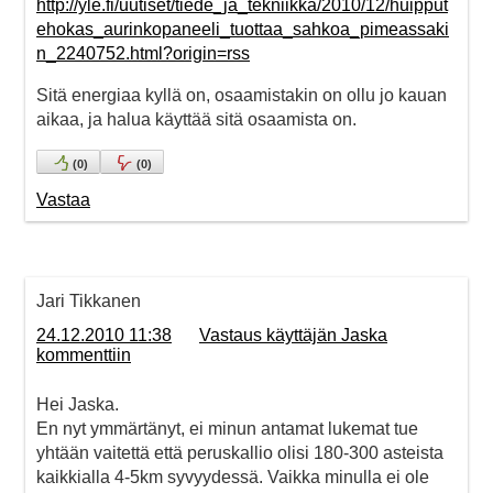
http://yle.fi/uutiset/tiede_ja_tekniikka/2010/12/huipput
ehokas_aurinkopaneeli_tuottaa_sahkoa_pimeassaki
n_2240752.html?origin=rss
Sitä energiaa kyllä on, osaamistakin on ollu jo kauan
aikaa, ja halua käyttää sitä osaamista on.
(
0
)
(
0
)
Vastaa
Jari Tikkanen
24.12.2010 11:38
Vastaus käyttäjän Jaska
kommenttiin
Hei Jaska.
En nyt ymmärtänyt, ei minun antamat lukemat tue
yhtään vaitettä että peruskallio olisi 180-300 asteista
kaikkialla 4-5km syvyydessä. Vaikka minulla ei ole