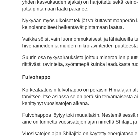
yhden kasvukauden ajaksi) on harjoitettu sekä keino- j
jotta pintamaan laatu paranee.
Nykyään myös ulkoiset tekijät vaikuttavat maaperän l
keinolannoitteet heikentävät pintamaan laatua.
Vaikka söisit vain luonnonmukaisesti ja lähialueilla tu
hivenaineiden ja muiden mikroravinteiden puutteesta, el
Suurin osa nykysairauksista johtuu mineraalien puutte
riittävästi ravinteita, syömmepä kuinka laadukasta r
Fulvohappo
Korkealaatuisin fulvohappo on peräisin Himalajan aluee
tarvitsee. Itse asiassa se on peräisin tervamaisesta a
kehittynyt vuosisatojen aikana.
Fulvohappoa löytyy toki muualtakin. Nestemäisessä muo
aine on tunnettu vuosisatojen ajan nimellä Shilajit, 
Vuosisatojen ajan Shilajitia on käytetty energiatasoje