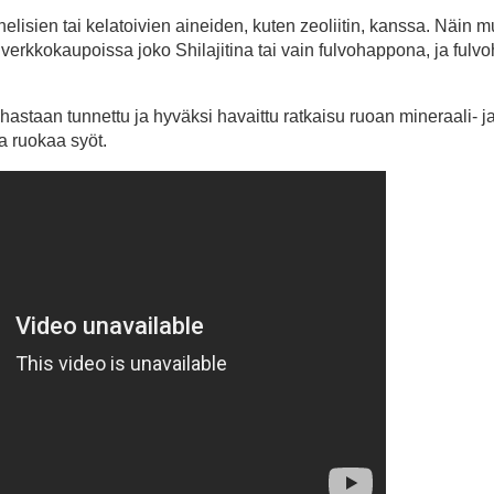
lisien tai kelatoivien aineiden, kuten zeoliitin, kanssa. Näin 
erkkokaupoissa joko Shilajitina tai vain fulvohappona, ja fulv
astaan tunnettu ja hyväksi havaittu ratkaisu ruoan mineraali- j
a ruokaa syöt.