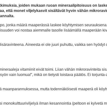
utkimuksia, joiden mukaan ruoan mineraalipitoisuus on lask
a, että monet viljelykasvit sisältävät hyvin vähän mikroravin
annalta.
appo, jonka määrä maaperässä laskee köyhtymisen seurauksena.
isuuden voi nostaa aiemmalle tasolle lisäämällä maaperään kiv
säravinteena. Aineesta ei ole juuri puhuttu, vaikka sen hyödyt 
mineraaleja vitamiinit eivät toimi. Liian vähän mikroravinteita si
yön vain luomua!”, mikä on tietysti loistava päätös. Ei torjunta-a
iä maanparannuksessa, mutta todennäköisesti maaperä oli köyh
si monokulttuuriviljelyä ilman kesannointia (peltoon ei kylvetä 