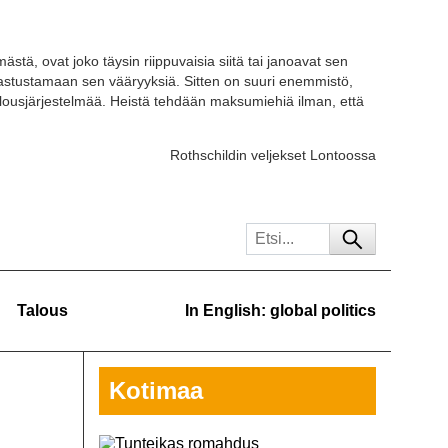
ästä, ovat joko täysin riippuvaisia siitä tai janoavat sen
 vastustamaan sen vääryyksiä. Sitten on suuri enemmistö,
ousjärjestelmää. Heistä tehdään maksumiehiä ilman, että
Rothschildin veljekset Lontoossa
Talous
In English: global politics
Kotimaa