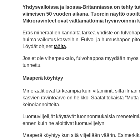
Yhdysvalloissa ja Isossa-Britanniassa on tehty t
viimeisen 50 vuoden aikana. Tuorein näyttö osoitta
Mikroravinteet ovat välttämättömiä hyvinvoinnin k
Eräs mineraalien kannalta tärkeä yhdiste on fulvoh
huima vaikutus kasveihin. Fulvo- ja humushapon pito
Löydät ohjeet
täältä
.
Jos et ole viherpeukalo, fulvohappoa myydään myös li
tunnettu.
Maaperä köyhtyy
Mineraalit ovat tärkeämpiä kuin vitamiinit, sillä ilman 
kasvien ravintoarvo on heikko. Saatat tokaista ”Mutta s
keinolannoitteita.
Luomuviljelijät käyttävät luonnonmukaisia menetelm
ennen kuin he aloittivat luomuviljelyn.
Maaperä köyhtyy kun sitä viljellään väärin. Esimerkik