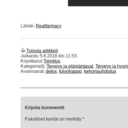
Lähde:
Realfarmacy
Tulosta artikkeli
Julkaistu
5.6.2016 klo 11:53
Kirjoittanut
Toimitus
Kategoria(t):
Terveys ja elämäntavat
,
Terveys ja hyvin
Avainsanat:
detox
,
fulvohappo
,
kehonpuhdistus
Kirjoita kommentti
Pakolliset kentät on merkitty
*