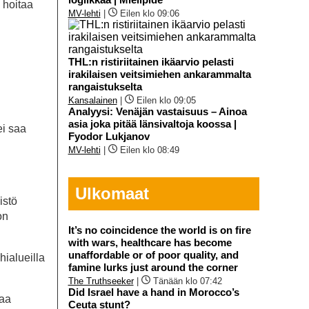
 hoitaa
MV-lehti
|
Eilen klo 09:06
THL:n ristiriitainen ikäarvio pelasti
irakilaisen veitsimiehen ankarammalta
rangaistukselta
Kansalainen
|
Eilen klo 09:05
Analyysi: Venäjän vastaisuus – Ainoa
asia joka pitää länsivaltoja koossa |
ei saa
Fyodor Lukjanov
MV-lehti
|
Eilen klo 08:49
Ulkomaat
istö
on
It’s no coincidence the world is on fire
with wars, healthcare has become
unaffordable or of poor quality, and
hialueilla
famine lurks just around the corner
The Truthseeker
|
Tänään klo 07:42
Did Israel have a hand in Morocco’s
taa
Ceuta stunt?