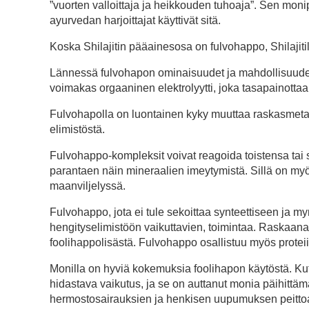
”vuorten valloittaja ja heikkouden tuhoaja”. Sen moni
ayurvedan harjoittajat käyttivät sitä.
Koska Shilajitin pääainesosa on fulvohappo, Shilajiti
Lännessä fulvohapon ominaisuudet ja mahdollisuudet o
voimakas orgaaninen elektrolyytti, joka tasapainottaa 
Fulvohapolla on luontainen kyky muuttaa raskasmetallit
elimistöstä.
Fulvohappo-kompleksit voivat reagoida toistensa tai
parantaen näin mineraalien imeytymistä. Sillä on myös 
maanviljelyssä.
Fulvohappo, jota ei tule sekoittaa synteettiseen ja my
hengityselimistöön vaikuttavien, toimintaa. Raskaana o
foolihappolisästä. Fulvohappo osallistuu myös prote
Monilla on hyviä kokemuksia foolihapon käytöstä. Kute
hidastava vaikutus, ja se on auttanut monia päihitt
hermostosairauksien ja henkisen uupumuksen peitto