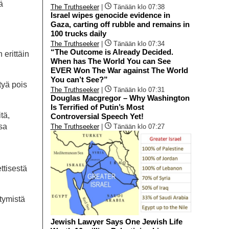
ä
The Truthseeker
|
Tänään klo 07:38
Israel wipes genocide evidence in
Gaza, carting off rubble and remains in
100 trucks daily
The Truthseeker
|
Tänään klo 07:34
“The Outcome is Already Decided.
 erittäin
When has The World You can See
EVER Won The War against The World
You can’t See?”
tyä pois
The Truthseeker
|
Tänään klo 07:31
Douglas Macgregor – Why Washington
Is Terrified of Putin’s Most
tä,
Controversial Speech Yet!
ssa
The Truthseeker
|
Tänään klo 07:27
ttisestä
ntymistä
Jewish Lawyer Says One Jewish Life