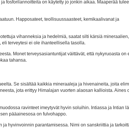
a fosforilannoitteita on käytetty jo jonkin aikaa. Maaperää tulee
aatuun. Happosateet, teollisuussaasteet, kemikaalivanat ja
otettuja vihanneksia ja hedelmiä, saatat silti kärsiä mineraalien,
i terveytesi ei ole ihanteellisella tasolla.
esta. Monet terveysasiantuntijat väittävät, että nykyruoasta on 
uokaa tahansa.
lta. Se sisältää kaikkia mineraaleja ja hivenaineita, joita elim
ineesta, jota erittyy Himalajan vuorten alaosan kallioista. Aines 
dossa ravinteet imeytyvät hyvin soluihin. Intiassa ja Intian lä
ja sen pääainesosa on fulvohappo.
n ja hyvinvoinnin parantamisessa. Nimi on sanskriittia ja tarkoit