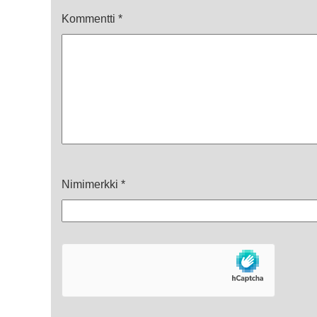
Kommentti
*
Nimimerkki
*