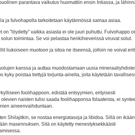
puolinen parantava vaikutus huomattiin ensin Intiassa, ja lähinn
lla ja fulvohapolla tarkoitetaan käytännössä samaa asiaa.
n ”löydetty” vaikka asiasta ei ole juuri puhuttu. Fulvohappo on
solun toimintaa. Se voi pelastaa henkihieverissä viruvat solut.
 liukoiseen muotoon ja sitoa ne itseensä, jolloin ne voivat erit
 solujen kanssa ja auttaa muodostamaan uusia mineraaliyhdistei
kyky poistaa tiettyjä torjunta-aineita, joita käytetään tavallise
rkylliseen foolihappoon, edistää entsyymien, erityisesti
levien naisten tulisi saada foolihapponsa folaateista, ei syntee
iinien aineenvaihduntaan.
n Shilajitkin, se nostaa energiatasoja ja libidoa. Sillä on ikää
ämään masennuksen. Sitä on käytetty menestyksekkäästi
amisessa.