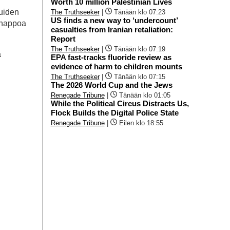
Worth 10 million Palestinian Lives
muiden
The Truthseeker
|
Tänään klo 07:23
US finds a new way to ‘undercount’
ohappoa
casualties from Iranian retaliation:
Report
The Truthseeker
|
Tänään klo 07:19
a
EPA fast-tracks fluoride review as
evidence of harm to children mounts
The Truthseeker
|
Tänään klo 07:15
The 2026 World Cup and the Jews
Renegade Tribune
|
Tänään klo 01:05
While the Political Circus Distracts Us,
Flock Builds the Digital Police State
Renegade Tribune
|
Eilen klo 18:55