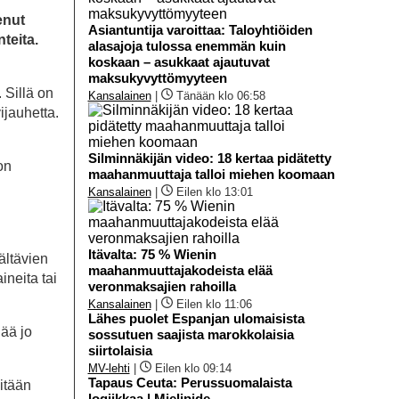
enut
Asiantuntija varoittaa: Taloyhtiöiden
teita.
alasajoja tulossa enemmän kuin
koskaan – asukkaat ajautuvat
maksukyvyttömyyteen
 Sillä on
Kansalainen
|
Tänään klo 06:58
ijauhetta.
Silminnäkijän video: 18 kertaa pidätetty
on
maahanmuuttaja talloi miehen koomaan
Kansalainen
|
Eilen klo 13:01
Itävalta: 75 % Wienin
sältävien
maahanmuuttajakodeista elää
ineita tai
veronmaksajien rahoilla
Kansalainen
|
Eilen klo 11:06
Lähes puolet Espanjan ulomaisista
ää jo
sossutuen saajista marokkolaisia
siirtolaisia
MV-lehti
|
Eilen klo 09:14
Tapaus Ceuta: Perussuomalaista
mitään
logiikkaa | Mielipide