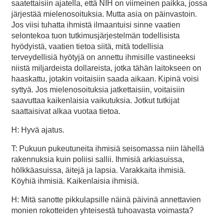
saatettaisiin ajatella, että NIH on viimeinen paikka, jossa
järjestää mielenosoituksia. Mutta asia on päinvastoin.
Jos viisi tuhatta ihmistä ilmaantuisi sinne vaatien
selontekoa tuon tutkimusjärjestelmän todellisista
hyödyistä, vaatien tietoa siitä, mitä todellisia
terveydellisiä hyötyjä on annettu ihmisille vastineeksi
niistä miljardeista dollareista, jotka tähän laitokseen on
haaskattu, jotakin voitaisiin saada aikaan. Kipinä voisi
syttyä. Jos mielenosoituksia jatkettaisiin, voitaisiin
saavuttaa kaikenlaisia vaikutuksia. Jotkut tutkijat
saattaisivat alkaa vuotaa tietoa.
H: Hyvä ajatus.
T: Pukuun pukeutuneita ihmisiä seisomassa niin lähellä
rakennuksia kuin poliisi sallii. Ihmisiä arkiasuissa,
hölkkäasuissa, äitejä ja lapsia. Varakkaita ihmisiä.
Köyhiä ihmisiä. Kaikenlaisia ihmisiä.
H: Mitä sanotte pikkulapsille näinä päivinä annettavien
monien rokotteiden yhteisestä tuhoavasta voimasta?