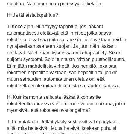
muuttaa. Näin ongelman perussyy kätketään.
H: Ja tällaista tapahtuu?
T: Koko ajan. Niin täytyy tapahtua, jos lääkärit
automaattisesti olettavat, että ihmiset, jotka saavat
rokotteita, eivät saa niitä sairauksia, joita vastaan heidän
nyt ajatellaan saaneen suojan. Ja juuri näin lääkärit
olettavat. Näettehän, kyseessä on kehäpäättely. Se on
suljettu systeemi. Se ei tunnusta mitään puutteellisuutta.
Ei mitään mahdollista virhettä. Jos henkilö, joka saa
rokotteen hepatiittia vastaan, saa hepatiitin tai jonkin
muun sairauden, automaattinen oletus on, että
rokotteella ei ole mitään tekemistä sairauden kanssa.
H: Kuinka monta sellaista lääkäriä kohtasitte
rokoteteollisuudessa viettämienne vuosien aikana, jotka
myönsivät, että rokotteet ovat ongelma?
T: En yhtäkään. Jotkut yksityisesti esittivät epäilyksiä
siitä, mitä he tekivät. Mutta he eivät koskaan puhuisi