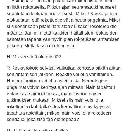
T: Esimerkiksi, mitään pitkäaikaistutkimuksia ei tehdä
millään rokotteella. Pitkän ajan seurantatutkimusta ei
suoriteta mitenkään huolellisesti. Miksi? Koska jälleen
otaksutaan, että rokotteet eivät aiheuta ongelmia. Miksi
siis kenenkään pitäisi tarkistaa? Lisäksi rokotereaktio
määritellään niin, että kaikkien haitallisten reaktioiden
sanotaan tapahtuvan hyvin pian rokotuksen antamisen
jälkeen. Mutta tässä ei ole mieltä.
H: Miksei siinä ole mieltä?
T: Koska rokote selvästi vaikuttaa kehossa pitkän aikaa
sen antamisen jälkeen. Reaktio voi olla vähittäinen.
Huonontuminen voi olla asteittaista. Neurologiset
ongelmat voivat kehittyä ajan mittaan. Näin tapahtuu
erilaisissa sairaustiloissa, myös tavanomaisen
tutkimuksen mukaan. Miksei siis näin voisi olla
rokotteiden kohdalla? Jos kemiallinen myrkytys voi
tapahtua asteittain, miksei näin voisi olla rokotteen
kohdalla, joka sisältää elohopeaa?
H: Ja tämän Te saitte selville?