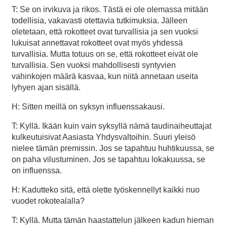
T: Se on irvikuva ja rikos. Tästä ei ole olemassa mitään
todellisia, vakavasti otettavia tutkimuksia. Jälleen
oletetaan, että rokotteet ovat turvallisia ja sen vuoksi
lukuisat annettavat rokotteet ovat myös yhdessä
turvallisia. Mutta totuus on se, että rokotteet eivät ole
turvallisia. Sen vuoksi mahdollisesti syntyvien
vahinkojen määrä kasvaa, kun niitä annetaan useita
lyhyen ajan sisällä.
H: Sitten meillä on syksyn influenssakausi.
T: Kyllä. Ikään kuin vain syksyllä nämä taudinaiheuttajat
kulkeutuisivat Aasiasta Yhdysvaltoihin. Suuri yleisö
nielee tämän premissin. Jos se tapahtuu huhtikuussa, se
on paha vilustuminen. Jos se tapahtuu lokakuussa, se
on influenssa.
H: Kadutteko sitä, että olette työskennellyt kaikki nuo
vuodet rokotealalla?
T: Kyllä. Mutta tämän haastattelun jälkeen kadun hieman