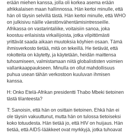
erään miehen kanssa, jolla oli korkea asema erään
afrikkalaisen maan hallinnossa. Hän kertoi minulle, että
hän oli täysin selvillä tästä. Hän kertoi minulle, että WHO
on julkisivu näille väestönvähentämisintresseille.
Afrikassa on vastarintaliike, voitaisiin sanoa, joka
koostuu erilaisista virkailijoista, jotka vilpittömästi
yrittävät saada aikaan muutoksia köyhien osaan. Tämä
ihmisverkosto tietää, mitä on tekeillä. He tietävät, että
rokotteita on käytetty, ja käytetään, heidän maittensa
tuhoamiseen, valmistamaan niitä globalististen voimien
vallankaappaukseen. Minulla on ollut mahdollisuus
puhua usean tähän verkostoon kuuluvan ihmisen
kanssa.
H: Onko Etelä-Afrikan presidentti Thabo Mbeki tietoinen
tästä tilanteesta?
T: Sanoisin, että hän on osittain tietoinen. Ehkä hän ei
ole täysin vakuuttunut, mutta hän on tulossa tietoiseksi
koko totuudesta. Hän tietää jo, että HIV on huijaus. Hän
tietää, että AIDS-lääkkeet ovat myrkkyjä, jotka tuhoavat