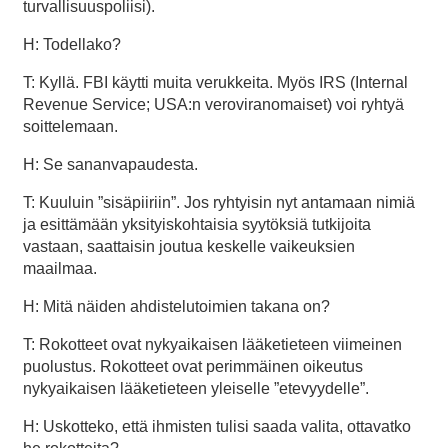
turvallisuuspoliisi).
H: Todellako?
T: Kyllä. FBI käytti muita verukkeita. Myös IRS (Internal
Revenue Service; USA:n veroviranomaiset) voi ryhtyä
soittelemaan.
H: Se sananvapaudesta.
T: Kuuluin ”sisäpiiriin”. Jos ryhtyisin nyt antamaan nimiä
ja esittämään yksityiskohtaisia syytöksiä tutkijoita
vastaan, saattaisin joutua keskelle vaikeuksien
maailmaa.
H: Mitä näiden ahdistelutoimien takana on?
T: Rokotteet ovat nykyaikaisen lääketieteen viimeinen
puolustus. Rokotteet ovat perimmäinen oikeutus
nykyaikaisen lääketieteen yleiselle ”etevyydelle”.
H: Uskotteko, että ihmisten tulisi saada valita, ottavatko