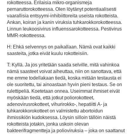
rokotteessa. Erilaisia mikro-organismeja
pernaruttorokotteessa. Olen löytänyt potentiaalisesti
vaarallisia entsyymi-inhibiittoreita useista rokotteista.
Ankan, koiran ja kanin viruksia tuhkarokkorokotteessa.
Linnun leukoosivirus influenssarokotteessa. Pestivirus
MMR-rokotteessa.
H: Ehkä selvennys on paikallaan. Nämä ovat kaikki
saasteita, jotka eivät kuulu rokotteisiin.
T: Kyllä. Ja jos yritetään saada selville, mitä vahinkoa
nämä saasteet voivat aiheuttaa, niin on sanottava, että
me emme todellakaan tiedä, koska mitään testausta ei
ole suoritettu, tai ainoastaan hyvin pieni testaus. Se on
rulettipeliä. Koetetaan onnea. Useimmat ihmiset eivät
myöskään tiedä, että jotkut poliorokotteet,
adenovirusrokotteet, vihurirokko-, hepatiitti A- ja
tuhkarokkorokotteet on valmistettu abortoidun
ihmissikiön kudoksessa. Löysin silloin tällöin näistä
rokotteista jotakin, jonka uskoin olevan
bakteerifragmentteja ja polioviruksia – joka on saattanut