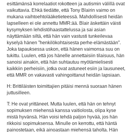
esittämänsä korrelaatiot rokotteen ja autismin välillä ovat
vaikuttavia. Ehkä tiedätte, että Tony Blairin vaimo on
mukana vaihtoehtolääketieteessä. Mahdollisesti heidän
lapselleen ei ole annettu MMR:ää. Blair äskettäin väisti
kysymyksen lehdistöhaastattelussa ja sai asian
näyttämään siltä, että hän vain vastusti tunkeilevaa
kyselyä hänen ”henkilökohtaisesta perhe-elämästään”.
Joka tapauksessa uskon, että hänen vaimonsa suu on
tukittu. Luulen, että jos hänelle annettaisiin tilaisuus, hän
sanoisi ainakin, että hän suhtautuu myötämielisesti
kaikkiin perheisiin, jotka ovat astuneet esiin ja lausuneet,
että MMR on vakavasti vahingoittanut heidän lapsiaan.
H: Brittiläisten toimittajien pitäisi mennä suoraan hänen
juttusilleen.
T: He ovat yrittäneet. Mutta luulen, että hän on tehnyt
sopimuksen miehensä kanssa vaitiolosta, olipa kyse
mistä hyvänsä. Hän voisi tehdä paljon hyvää, jos hän
rikkoisi sopimuksensa. Minulle on kerrottu, että häntä
painostetaan, eikä ainoastaan miehensä taholta. Hän