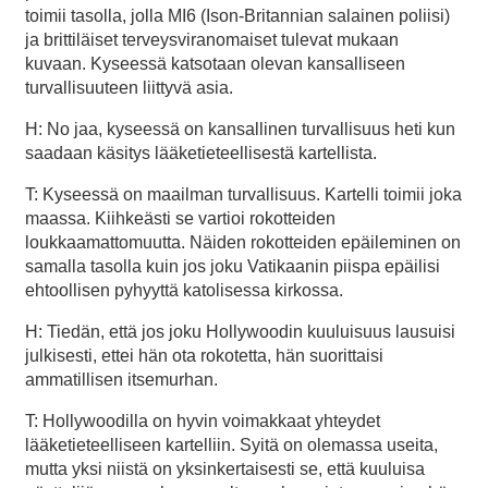
toimii tasolla, jolla MI6 (Ison-Britannian salainen poliisi)
ja brittiläiset terveysviranomaiset tulevat mukaan
kuvaan. Kyseessä katsotaan olevan kansalliseen
turvallisuuteen liittyvä asia.
H: No jaa, kyseessä on kansallinen turvallisuus heti kun
saadaan käsitys lääketieteellisestä kartellista.
T: Kyseessä on maailman turvallisuus. Kartelli toimii joka
maassa. Kiihkeästi se vartioi rokotteiden
loukkaamattomuutta. Näiden rokotteiden epäileminen on
samalla tasolla kuin jos joku Vatikaanin piispa epäilisi
ehtoollisen pyhyyttä katolisessa kirkossa.
H: Tiedän, että jos joku Hollywoodin kuuluisuus lausuisi
julkisesti, ettei hän ota rokotetta, hän suorittaisi
ammatillisen itsemurhan.
T: Hollywoodilla on hyvin voimakkaat yhteydet
lääketieteelliseen kartelliin. Syitä on olemassa useita,
mutta yksi niistä on yksinkertaisesti se, että kuuluisa