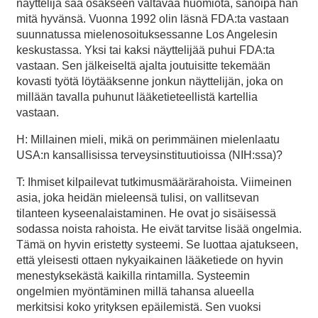
näyttelijä saa osakseen valtavaa huomiota, sanoipa hän
mitä hyvänsä. Vuonna 1992 olin läsnä FDA:ta vastaan
suunnatussa mielenosoituksessanne Los Angelesin
keskustassa. Yksi tai kaksi näyttelijää puhui FDA:ta
vastaan. Sen jälkeiseltä ajalta joutuisitte tekemään
kovasti työtä löytääksenne jonkun näyttelijän, joka on
millään tavalla puhunut lääketieteellistä kartellia
vastaan.
H: Millainen mieli, mikä on perimmäinen mielenlaatu
USA:n kansallisissa terveysinstituutioissa (NIH:ssa)?
T: Ihmiset kilpailevat tutkimusmäärärahoista. Viimeinen
asia, joka heidän mieleensä tulisi, on vallitsevan
tilanteen kyseenalaistaminen. He ovat jo sisäisessä
sodassa noista rahoista. He eivät tarvitse lisää ongelmia.
Tämä on hyvin eristetty systeemi. Se luottaa ajatukseen,
että yleisesti ottaen nykyaikainen lääketiede on hyvin
menestyksekästä kaikilla rintamilla. Systeemin
ongelmien myöntäminen millä tahansa alueella
merkitsisi koko yrityksen epäilemistä. Sen vuoksi