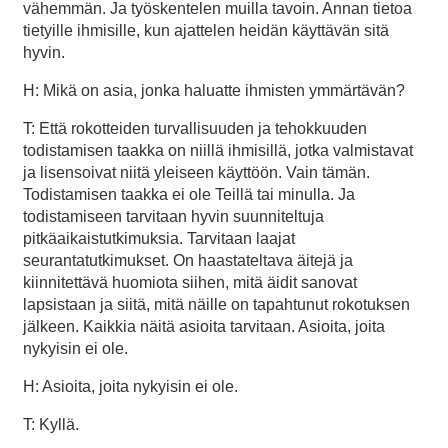
vähemmän. Ja työskentelen muilla tavoin. Annan tietoa
tietyille ihmisille, kun ajattelen heidän käyttävän sitä
hyvin.
H: Mikä on asia, jonka haluatte ihmisten ymmärtävän?
T: Että rokotteiden turvallisuuden ja tehokkuuden
todistamisen taakka on niillä ihmisillä, jotka valmistavat
ja lisensoivat niitä yleiseen käyttöön. Vain tämän.
Todistamisen taakka ei ole Teillä tai minulla. Ja
todistamiseen tarvitaan hyvin suunniteltuja
pitkäaikaistutkimuksia. Tarvitaan laajat
seurantatutkimukset. On haastateltava äitejä ja
kiinnitettävä huomiota siihen, mitä äidit sanovat
lapsistaan ja siitä, mitä näille on tapahtunut rokotuksen
jälkeen. Kaikkia näitä asioita tarvitaan. Asioita, joita
nykyisin ei ole.
H: Asioita, joita nykyisin ei ole.
T: Kyllä.