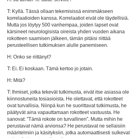
T: Kyllä. Tässä ollaan tekemisissä enimmäkseen
korrelaatioiden kanssa. Korrelaatiot eivät ole täydellisiä.
Mutta jos löytyy 500 vanhempaa, joiden lapset ovat
kärsineet neurologisista oireista yhden vuoden aikana
rokotteen saamisen jälkeen, tämän pitäisi riittää
perusteellisen tutkimuksen alulle panemiseen.
H: Onko se riittänyt?
T: Ei. Ei koskaan. Tämä kertoo jo jotain.
H: Mitä?
T: Ihmiset, jotka tekevät tutkimusta, eivät itse asiassa ole
kiinnostuneita tosiasioista. He olettavat, että rokotteet
ovat turvallisia. Niinpä kun he suorittavat tutkimusta, he
päätyvät aina vapauttamaan rokotteet vastuusta. He
sanovat: ”Tämä rokote on turvallinen”. Mutta mihin he
perustavat nämä arvionsa? He perustavat ne sellaisiin
määritelmiin ja käsityksiin, jotka automaattisesti sulkevat