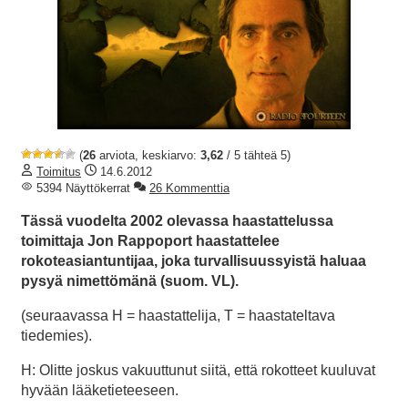
(
26
arviota, keskiarvo:
3,62
/ 5 tähteä 5)
Toimitus
14.6.2012
5394 Näyttökerrat
26 Kommenttia
Tässä vuodelta 2002 olevassa haastattelussa
toimittaja Jon Rappoport haastattelee
rokoteasiantuntijaa, joka turvallisuussyistä haluaa
pysyä nimettömänä (suom. VL).
(seuraavassa H = haastattelija, T = haastateltava
tiedemies).
H: Olitte joskus vakuuttunut siitä, että rokotteet kuuluvat
hyvään lääketieteeseen.