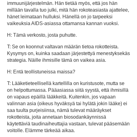
immuunijärjestelmän. Hän tietää myös, että jos hän
millään tavalla tuo julki, mitä hän rokoteasiasta ajattelee,
hänet leimataan hulluksi. Hänellä on jo tarpeeksi
vaikeuksia AIDS-asiassa ottamansa kannan vuoksi.
H: Tämä verkosto, josta puhutte.
T: Se on koonnut valtavan määrän tietoa rokotteista.
Kysymys on, kuinka saadaan järjestettyä menestyksekäs
strategia. Näille ihmisille tämä on vaikea asia.
H: Entä teollistuneissa maissa?
T: Lääketieteellisellä kartellilla on kuristusote, mutta se
on helpottumassa. Pääasiassa siitä syystä, että ihmisillä
on vapaus epäillä lääkkeitä. Kuitenkin, jos vapaan
valinnan asia (oikeus hyväksyä tai hylätä jokin lääke) ei
saa tuulta purjeisiinsa, nämä tulevat määräykset
rokotteista, joita annetaan biosodankäynnissä
käytettäviä taudinaiheuttajia vastaan, tulevat pääsemään
voitolle. Elämme tärkeää aikaa.