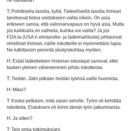
he rokotteita?
T: Poliittisella tasolla, kyllä. Tieteellisellä tasolla ihmiset
tarvitsevat tietoa voidakseen valita oikein. On asia
erikseen sanoa, että valinnanvapaus on hyvä asia. Mutta
jos kaikkialla on valheita, kuinka voi valita? Ja jos
FDA:ta (USA:n elintarvike- ja lääkehallitusta) johtaisivat
rehelliset ihmiset, näille rokotteille ei myönnettäisi lupia.
Ne tutkittaisiin pienintä yksityiskohtaa myöten.
H: Eräät lääketieteen historian edustajat sanovat, ettei
tautien yleinen väheneminen johdu rokotteista.
T: Tiedän. Jätin pitkään heidän työnsä vaille huomiota.
H: Miksi?
T: Koska pelkäsin, mitä saisin selville. Työni oli kehittää
rokotteita. Elatukseni oli kiinni tämän työn jatkumisesta.
H: Ja sitten?
T: Tein omia tutkimuksiani.