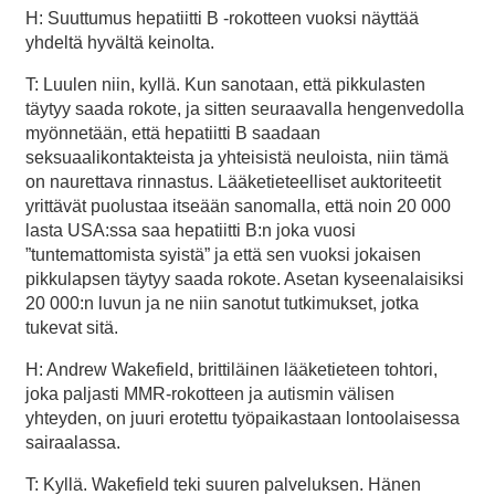
H: Suuttumus hepatiitti B -rokotteen vuoksi näyttää
yhdeltä hyvältä keinolta.
T: Luulen niin, kyllä. Kun sanotaan, että pikkulasten
täytyy saada rokote, ja sitten seuraavalla hengenvedolla
myönnetään, että hepatiitti B saadaan
seksuaalikontakteista ja yhteisistä neuloista, niin tämä
on naurettava rinnastus. Lääketieteelliset auktoriteetit
yrittävät puolustaa itseään sanomalla, että noin 20 000
lasta USA:ssa saa hepatiitti B:n joka vuosi
”tuntemattomista syistä” ja että sen vuoksi jokaisen
pikkulapsen täytyy saada rokote. Asetan kyseenalaisiksi
20 000:n luvun ja ne niin sanotut tutkimukset, jotka
tukevat sitä.
H: Andrew Wakefield, brittiläinen lääketieteen tohtori,
joka paljasti MMR-rokotteen ja autismin välisen
yhteyden, on juuri erotettu työpaikastaan lontoolaisessa
sairaalassa.
T: Kyllä. Wakefield teki suuren palveluksen. Hänen