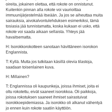
oireita, jokainen olettaa, että rokote on onnistunut.
Kuitenkin pinnan alla rokote voi vaurioittaa
immuunijärjestelmää itseään. Ja jos se aiheuttaa muita
sairauksia, aivokalvontulehduksen esimerkiksi, tämä
tosiasia jää tunnistamatta, koska kukaan ei usko, että
rokote voi saada aikaan sellaista. Yhteys jää
havaitsematta.
H: Isorokkorokotteen sanotaan hävittäneen isorokon
Englannista.
T: Kyllä. Mutta jos tutkitaan käsillä olevia tilastoja,
saadaan toisenlainen kuva.
H: Millainen?
T: Englannissa oli kaupunkeja, joissa ihmiset, joita ei
oltu rokotettu, eivät saaneet isorokkoa. Oli paikkoja,
joissa rokotuksen saaneet ihmiset sairastuivat
isorokkoepidemiassa. Ja isorokko oli alkanut vähentyä
jo ennen kuin rokote saatiin käyttöön.