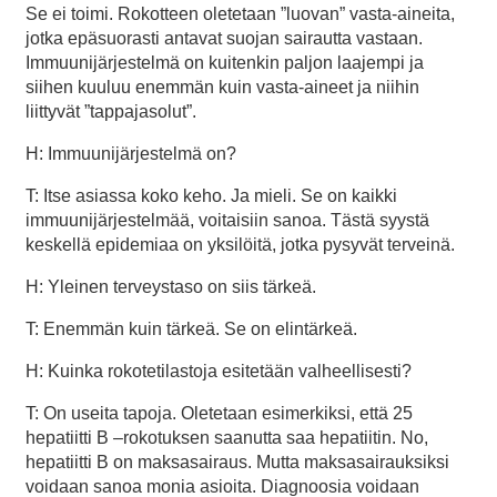
Se ei toimi. Rokotteen oletetaan ”luovan” vasta-aineita,
jotka epäsuorasti antavat suojan sairautta vastaan.
Immuunijärjestelmä on kuitenkin paljon laajempi ja
siihen kuuluu enemmän kuin vasta-aineet ja niihin
liittyvät ”tappajasolut”.
H: Immuunijärjestelmä on?
T: Itse asiassa koko keho. Ja mieli. Se on kaikki
immuunijärjestelmää, voitaisiin sanoa. Tästä syystä
keskellä epidemiaa on yksilöitä, jotka pysyvät terveinä.
H: Yleinen terveystaso on siis tärkeä.
T: Enemmän kuin tärkeä. Se on elintärkeä.
H: Kuinka rokotetilastoja esitetään valheellisesti?
T: On useita tapoja. Oletetaan esimerkiksi, että 25
hepatiitti B –rokotuksen saanutta saa hepatiitin. No,
hepatiitti B on maksasairaus. Mutta maksasairauksiksi
voidaan sanoa monia asioita. Diagnoosia voidaan