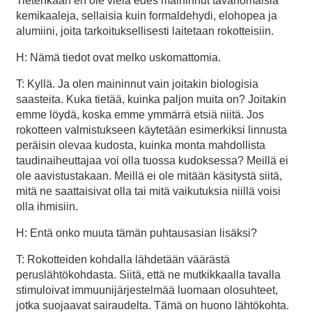
Tietenkään en ole vielä edes maininnut tavanomaisia
kemikaaleja, sellaisia kuin formaldehydi, elohopea ja
alumiini, joita tarkoituksellisesti laitetaan rokotteisiin.
H: Nämä tiedot ovat melko uskomattomia.
T: Kyllä. Ja olen maininnut vain joitakin biologisia
saasteita. Kuka tietää, kuinka paljon muita on? Joitakin
emme löydä, koska emme ymmärrä etsiä niitä. Jos
rokotteen valmistukseen käytetään esimerkiksi linnusta
peräisin olevaa kudosta, kuinka monta mahdollista
taudinaiheuttajaa voi olla tuossa kudoksessa? Meillä ei
ole aavistustakaan. Meillä ei ole mitään käsitystä siitä,
mitä ne saattaisivat olla tai mitä vaikutuksia niillä voisi
olla ihmisiin.
H: Entä onko muuta tämän puhtausasian lisäksi?
T: Rokotteiden kohdalla lähdetään väärästä
peruslähtökohdasta. Siitä, että ne mutkikkaalla tavalla
stimuloivat immuunijärjestelmää luomaan olosuhteet,
jotka suojaavat sairaudelta. Tämä on huono lähtökohta.