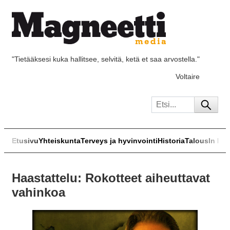
"Tietääksesi kuka hallitsee, selvitä, ketä et saa arvostella."
Voltaire
Etusivu
Yhteiskunta
Terveys ja hyvinvointi
Historia
Talous
In Eng
Haastattelu: Rokotteet aiheuttavat
vahinkoa