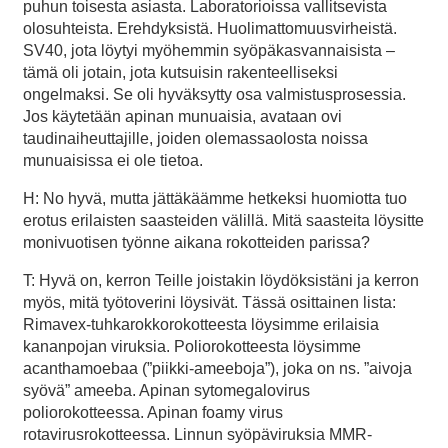
puhun toisesta asiasta. Laboratorioissa vallitsevista
olosuhteista. Erehdyksistä. Huolimattomuusvirheistä.
SV40, jota löytyi myöhemmin syöpäkasvannaisista –
tämä oli jotain, jota kutsuisin rakenteelliseksi
ongelmaksi. Se oli hyväksytty osa valmistusprosessia.
Jos käytetään apinan munuaisia, avataan ovi
taudinaiheuttajille, joiden olemassaolosta noissa
munuaisissa ei ole tietoa.
H: No hyvä, mutta jättäkäämme hetkeksi huomiotta tuo
erotus erilaisten saasteiden välillä. Mitä saasteita löysitte
monivuotisen työnne aikana rokotteiden parissa?
T: Hyvä on, kerron Teille joistakin löydöksistäni ja kerron
myös, mitä työtoverini löysivät. Tässä osittainen lista:
Rimavex-tuhkarokkorokotteesta löysimme erilaisia
kananpojan viruksia. Poliorokotteesta löysimme
acanthamoebaa (”piikki-ameeboja”), joka on ns. ”aivoja
syövä” ameeba. Apinan sytomegalovirus
poliorokotteessa. Apinan foamy virus
rotavirusrokotteessa. Linnun syöpäviruksia MMR-