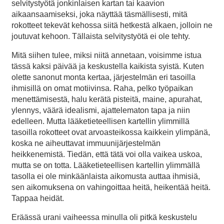
selvitystyötä jonkinlaisen kartan tai kaavion
aikaansaamiseksi, joka näyttää täsmällisesti, mitä
rokotteet tekevät kehossa siitä hetkestä alkaen, jolloin ne
joutuvat kehoon. Tällaista selvitystyötä ei ole tehty.
Mitä siihen tulee, miksi niitä annetaan, voisimme istua
tässä kaksi päivää ja keskustella kaikista syistä. Kuten
olette sanonut monta kertaa, järjestelmän eri tasoilla
ihmisillä on omat motiivinsa. Raha, pelko työpaikan
menettämisestä, halu kerätä pisteitä, maine, apurahat,
ylennys, väärä idealismi, ajattelematon tapa ja niin
edelleen. Mutta lääketieteellisen kartellin ylimmillä
tasoilla rokotteet ovat arvoasteikossa kaikkein ylimpänä,
koska ne aiheuttavat immuunijärjestelmän
heikkenemistä. Tiedän, että tätä voi olla vaikea uskoa,
mutta se on totta. Lääketieteellisen kartellin ylimmällä
tasolla ei ole minkäänlaista aikomusta auttaa ihmisiä,
sen aikomuksena on vahingoittaa heitä, heikentää heitä.
Tappaa heidät.
Eräässä urani vaiheessa minulla oli pitkä keskustelu