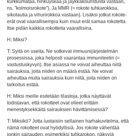
kurkkumätää, hinkuyskää ja jäykkäkouristusta vastaan,
ns. ”kolmoisrokote”). Ja MMR (= rokote tuhkarokkoa,
sikotautia ja vihurirokkoa vastaan). Lisäksi jotkut rokote-
erät ovat vaarallisempia kuin muut erät samaa rokotetta.
Itse pidän kaikkia rokotteita vaarallisina.
H: Miksi?
T: Syitä on useita. Ne sotkevat immuunijärjestelmän
prosessissa, joka helposti vaarantaa immuniteetin (=
vastustuskyvyn). Itse asiassa ne voivat aiheuttaa niitä
sairauksia, joita niiden on määrä estää. Ne voivat
aiheuttaa muita sairauksia kuin niitä, joita niiden on
tarkoitus estää.
H: Miksi meille esitetään tilastoja, jotka näyttävät
todistavan, että rokotteet ovat olleet erittäin
menestyksekkäitä sairauksien hävittämisessä?
T: Miksikö? Jotta luotaisiin sellainen harhakuvitelma, että
nämä rokotteet ovat hyödyllisiä. Jos rokote vähentää
jonkin sairauden, esimerkiksi tuhkarokon, näkyviä