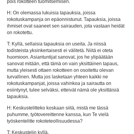
pois rokotteen tuomitsemisen.
H: On olemassa lukuisia tapauksia, joissa
rokotuskampanja on epäonnistunut. Tapauksia, joissa
ihmiset ovat saaneet sen sairauden, jota vastaan heidät
on rokotettu.
T: Kyllä, sellaisia tapauksia on useita. Ja niissä
todisteista yksinkertaisesti ei välitetä. Niitä ei oteta
huomioon. Asiantuntijat sanovat, jos he ylipäätään
sanovat mitään, että tämä on vain yksittäinen tapaus,
mutta yleisesti ottaen rokotteen on osoitettu olevan
turvallinen. Mutta jos lasketaan yhteen kaikki ne
rokotuskampanjat, joissa vahinkoa ja sairautta on
esiintynyt, tulee selväksi, etteivät nämä ole yksittäisiä
tapauksia.
H: Keskustelitteko koskaan siitä, mistä me tässä
puhumme, työtovereittenne kanssa, kun Te vielä
työskentelitte rokoteteollisuudessa?
T: Keskustelin kyllä.