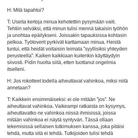
H: Mitä tapahtui?
T: Useita kertoja minua kehotettiin pysymään vaiti.
Tehtiin selväksi, että minun tulisi mennä takaisin työhön
ja unohtaa epäilykseni. Joissakin tapauksissa kohtasin
pelkoa. Työtoverit pyrkivät karttamaan minua. Heistä
tuntui, että heidät voitaisiin leimata ”syyllisiksi yhteyden
perusteella”. Kaiken kaikkiaan kuitenkin käyttäydyin
siivosti. Pidin huolta siitä, etten tuottanut ongelmia
itselleni.
H: Jos rokotteet todella aiheuttavat vahinkoa, miksi niitä
annetaan?
T: Kaikkein ensimmäiseksi: ei ole mitään ”jos”. Ne
aiheuttavat vahinkoa. Vaikeampi ratkaista on kysymys,
aiheuttavatko ne vahinkoa niissä ihmisissä, joissa
mitään vahinkoa ei näytä syntyvän. Tässä ollaan
tekemisissä sellaisen tutkimuksen kanssa, joka pitäisi
tehdä, mutta sitä ei tehdä. Tutkijoiden tulisi tehdä