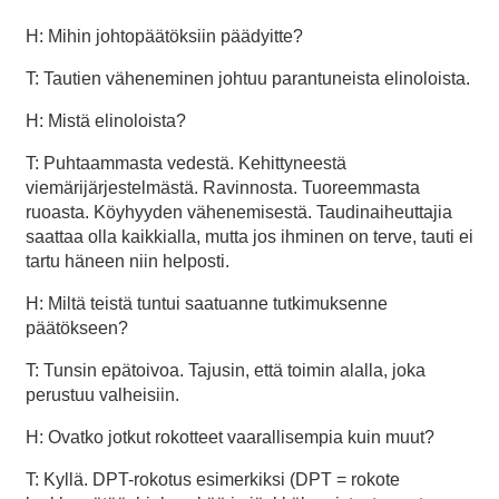
H: Mihin johtopäätöksiin päädyitte?
T: Tautien väheneminen johtuu parantuneista elinoloista.
H: Mistä elinoloista?
T: Puhtaammasta vedestä. Kehittyneestä
viemärijärjestelmästä. Ravinnosta. Tuoreemmasta
ruoasta. Köyhyyden vähenemisestä. Taudinaiheuttajia
saattaa olla kaikkialla, mutta jos ihminen on terve, tauti ei
tartu häneen niin helposti.
H: Miltä teistä tuntui saatuanne tutkimuksenne
päätökseen?
T: Tunsin epätoivoa. Tajusin, että toimin alalla, joka
perustuu valheisiin.
H: Ovatko jotkut rokotteet vaarallisempia kuin muut?
T: Kyllä. DPT-rokotus esimerkiksi (DPT = rokote