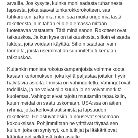
arvailla. Jos kysytte, kuinka moni sadasta tuhannesta
lapsesta, jotka saavat tuhkarokkorokotteen, saa
tuhkarokon, ja kuinka moni saa muita ongelmia tästä
rokotteesta, niin tähän ei ole olemassa mitään
luotettavaa vastausta. Tätä minä sanon. Rokotteet ovat
taikauskoa. Ja kun kyse on taikauskosta, silloin ei saada
faktoja, joita voidaan käyttää. Silloin saadaan vain
tarinoita, joista useimmat on suunniteltu tukemaan
taikauskoa.
Kuitenkin monista rokotuskampanjoista voimme koota
kasaan kertomuksen, joka kyllä paljastaa joitakin hyvin
hälyttäviä asioita. Ihmisiä on vahingoitettu. Vahingot ovat
todellisia, ja ne voivat olla suuria ja ne voivat merkitä
kuolemaa. Vahingot eivät rajoitu muutamiin tapauksiin,
kuten meidät on saatu uskomaan. USA:ssa on äitien
ryhmiä, jotka kertovat autismista ja lapsuuden
rokotteista. He astuvat esiin ja nousevat seisomaan
kokouksissa. Pohjimmiltaan he yrittävät täyttää sen
kuilun, joka on syntynyt, kun tutkijat ja lääkärit ovat
kääntäneet selkänsä koko asialle.