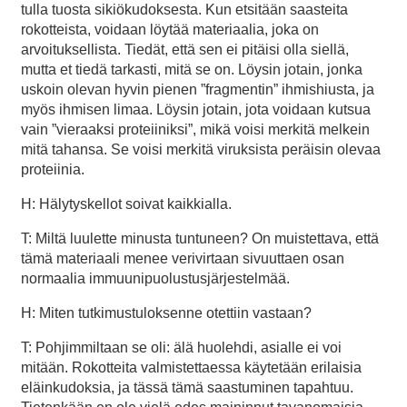
tulla tuosta sikiökudoksesta. Kun etsitään saasteita
rokotteista, voidaan löytää materiaalia, joka on
arvoituksellista. Tiedät, että sen ei pitäisi olla siellä,
mutta et tiedä tarkasti, mitä se on. Löysin jotain, jonka
uskoin olevan hyvin pienen ”fragmentin” ihmishiusta, ja
myös ihmisen limaa. Löysin jotain, jota voidaan kutsua
vain ”vieraaksi proteiiniksi”, mikä voisi merkitä melkein
mitä tahansa. Se voisi merkitä viruksista peräisin olevaa
proteiinia.
H: Hälytyskellot soivat kaikkialla.
T: Miltä luulette minusta tuntuneen? On muistettava, että
tämä materiaali menee verivirtaan sivuuttaen osan
normaalia immuunipuolustusjärjestelmää.
H: Miten tutkimustuloksenne otettiin vastaan?
T: Pohjimmiltaan se oli: älä huolehdi, asialle ei voi
mitään. Rokotteita valmistettaessa käytetään erilaisia
eläinkudoksia, ja tässä tämä saastuminen tapahtuu.