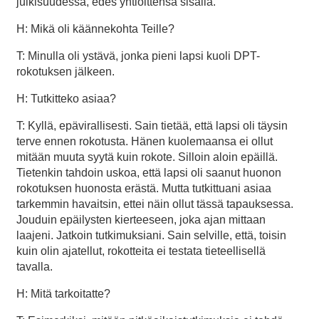
julkisuudessa, edes yhtiöittensä sisällä.
H: Mikä oli käännekohta Teille?
T: Minulla oli ystävä, jonka pieni lapsi kuoli DPT-
rokotuksen jälkeen.
H: Tutkitteko asiaa?
T: Kyllä, epävirallisesti. Sain tietää, että lapsi oli täysin
terve ennen rokotusta. Hänen kuolemaansa ei ollut
mitään muuta syytä kuin rokote. Silloin aloin epäillä.
Tietenkin tahdoin uskoa, että lapsi oli saanut huonon
rokotuksen huonosta erästä. Mutta tutkittuani asiaa
tarkemmin havaitsin, ettei näin ollut tässä tapauksessa.
Jouduin epäilysten kierteeseen, joka ajan mittaan
laajeni. Jatkoin tutkimuksiani. Sain selville, että, toisin
kuin olin ajatellut, rokotteita ei testata tieteellisellä
tavalla.
H: Mitä tarkoitatte?