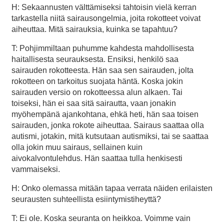
H: Sekaannusten välttämiseksi tahtoisin vielä kerran
tarkastella niitä sairausongelmia, joita rokotteet voivat
aiheuttaa. Mitä sairauksia, kuinka se tapahtuu?
T: Pohjimmiltaan puhumme kahdesta mahdollisesta
haitallisesta seurauksesta. Ensiksi, henkilö saa
sairauden rokotteesta. Hän saa sen sairauden, jolta
rokotteen on tarkoitus suojata häntä. Koska jokin
sairauden versio on rokotteessa alun alkaen. Tai
toiseksi, hän ei saa sitä sairautta, vaan jonakin
myöhempänä ajankohtana, ehkä heti, hän saa toisen
sairauden, jonka rokote aiheuttaa. Sairaus saattaa olla
autismi, jotakin, mitä kutsutaan autismiksi, tai se saattaa
olla jokin muu sairaus, sellainen kuin
aivokalvontulehdus. Hän saattaa tulla henkisesti
vammaiseksi.
H: Onko olemassa mitään tapaa verrata näiden erilaisten
seurausten suhteellista esiintymistiheyttä?
T: Ei ole. Koska seuranta on heikkoa. Voimme vain