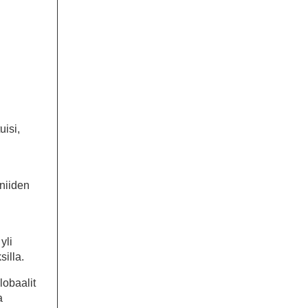
uisi,
 niiden
yli
silla.
lobaalit
a