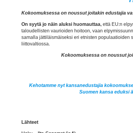
Kokoomuksessa on noussut joitakin edustajia va
On syytä jo näin aluksi huomauttaa,
että EU:n elpym
taloudellisten vaurioiden hoitoon, vaan elpymissuunn
samalla jättiläismäiseksi eri etnisten populaatioiden
liittovaltiossa.
Kokoomuksessa on noussut joit
Kehotamme nyt kansanedustajia kokoomukses
Suomen kansa eduksi ää
Lähteet