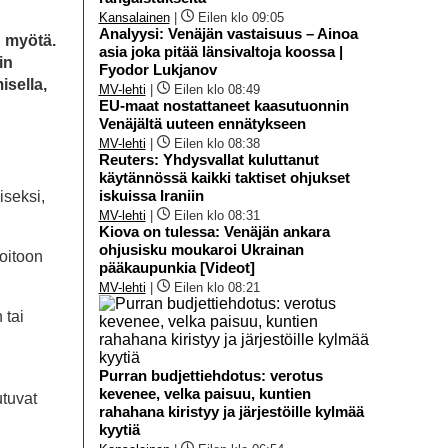
Kansalainen
|
Eilen klo 09:05
Analyysi: Venäjän vastaisuus – Ainoa
n myötä.
asia joka pitää länsivaltoja koossa |
in
Fyodor Lukjanov
isella,
MV-lehti
|
Eilen klo 08:49
EU-maat nostattaneet kaasutuonnin
Venäjältä uuteen ennätykseen
MV-lehti
|
Eilen klo 08:38
Reuters: Yhdysvallat kuluttanut
käytännössä kaikki taktiset ohjukset
iskuissa Iraniin
iseksi,
MV-lehti
|
Eilen klo 08:31
Kiova on tulessa: Venäjän ankara
ohjusisku moukaroi Ukrainan
oitoon
pääkaupunkia [Videot]
MV-lehti
|
Eilen klo 08:21
 tai
Purran budjettiehdotus: verotus
kevenee, velka paisuu, kuntien
utuvat
rahahana kiristyy ja järjestöille kylmää
kyytiä