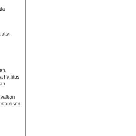
ätä
uutta,
en.
 hallitus
aan
 valtion
kentamisen