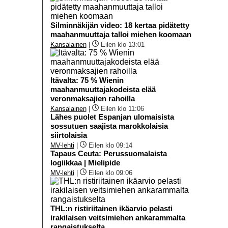
Silminnäkijän video: 18 kertaa pidätetty
maahanmuuttaja talloi miehen koomaan
Kansalainen
|
Eilen klo 13:01
Itävalta: 75 % Wienin
maahanmuuttajakodeista elää
veronmaksajien rahoilla
Kansalainen
|
Eilen klo 11:06
Lähes puolet Espanjan ulomaisista
sossutuen saajista marokkolaisia
siirtolaisia
MV-lehti
|
Eilen klo 09:14
Tapaus Ceuta: Perussuomalaista
logiikkaa | Mielipide
MV-lehti
|
Eilen klo 09:06
THL:n ristiriitainen ikäarvio pelasti
irakilaisen veitsimiehen ankarammalta
rangaistukselta