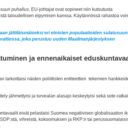
suuri puhallus
. EU-johtajat ovat sopineet niin kutsutusta
istä taloudellisen elpymisen kanssa. Käytännössä rahastoa vois
an jättiläismäiseksi eri etnisten populaatioiden sulatusuun
ovaltiossa, joka perustuu uuden Maailmanjärjestyksen
atuminen ja ennenaikaiset eduskuntavaa
tarkoittaisi näiden poliittisten entiteettien tekemien hankkeid
ttely jähmettyisi ja turvealan alasajo keskeytyisi sekä sote-ratka
avaalit eivät pelastaisi Suomea negatiivisen globalisaation ik
 SDP:stä, vihreistä, kokoomuksen ja RKP:n tai perussuomalaisis
a.