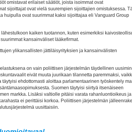
iöt omistavat erilaiset säätiöt, joista isoimmat ovat
t sijoittajat ovat vielä suurempien sijoittajien omistuksessa. T
ka huipulla ovat suurimmat kaksi sijoittajaa eli Vanguard Group
at lähestulkoon kaiken tuotannon, kuten esimerkiksi kaivosteollis
kki suurimmat kansainväliset lääkefirmat.
tujen ylikansallisten jättiläisyrityksien ja kansainvälisten
lastuksena on vain poliittisen järjestelmän täydellinen uusimin
kuntavaalit eivät muuta juurikaan tilannetta paremmaksi, vaikka
a täytyisi ehdottomasti aloittaa parlamentaarinen työskentely m
säntämaasopimuksesta. Suomen täytyisi siirtyä itsenäiseen
men markka. Lisäksi valtiolle pitäisi varata rahanluontioikeus ja
rahasta ei perittäisi korkoa. Poliittisen järjestelmän jälleenra
ulutusjärjestelmä uusittaisiin.
uomioitavaa!