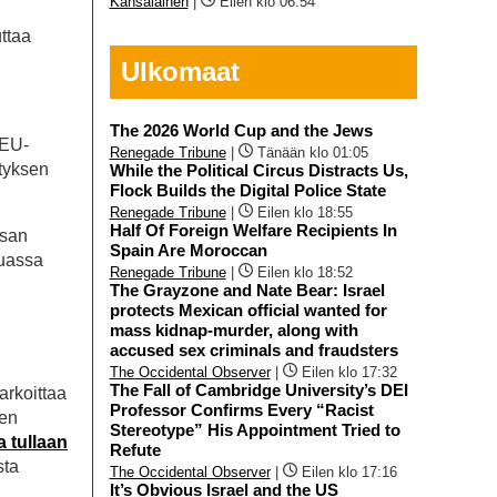
Kansalainen
|
Eilen klo 06:54
ttaa
Ulkomaat
The 2026 World Cup and the Jews
 EU-
Renegade Tribune
|
Tänään klo 01:05
ityksen
While the Political Circus Distracts Us,
Flock Builds the Digital Police State
Renegade Tribune
|
Eilen klo 18:55
Half Of Foreign Welfare Recipients In
osan
Spain Are Moroccan
muassa
Renegade Tribune
|
Eilen klo 18:52
The Grayzone and Nate Bear: Israel
protects Mexican official wanted for
mass kidnap-murder, along with
accused sex criminals and fraudsters
The Occidental Observer
|
Eilen klo 17:32
The Fall of Cambridge University’s DEI
arkoittaa
Professor Confirms Every “Racist
den
Stereotype” His Appointment Tried to
a tullaan
Refute
sta
The Occidental Observer
|
Eilen klo 17:16
It’s Obvious Israel and the US