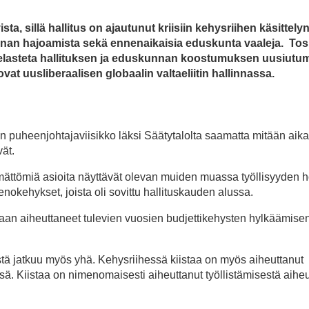
ta, sillä hallitus on ajautunut kriisiin kehysriihen käsittely
unnan hajoamista sekä ennenaikaisia eduskunta vaaleja. Tos
pelasteta hallituksen ja eduskunnan koostumuksen uusiutum
 ovat uusliberaalisen globaalin valtaeliitin hallinnassa.
en puheenjohtajaviisikko läksi Säätytalolta saamatta mitään aika
vät.
mättömiä asioita näyttävät olevan muiden muassa työllisyyden h
menokehykset, joista oli sovittu hallituskauden alussa.
aan aiheuttaneet tulevien vuosien budjettikehysten hylkäämisen
stä jatkuu myös yhä. Kehysriihessä kiistaa on myös aiheuttanut
 Kiistaa on nimenomaisesti aiheuttanut työllistämisestä aihe