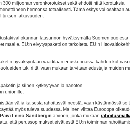
täen 300 miljoonan veronkorotukset sekä ehdotti niitä korotuksia
menettäneen hermonsa totaalisesti. Tämä esitys voi osaltaan au
llituksen jatkuvuuden.
rustuslakivaliokunnan lausunnon hyväksymällä Suomen puolesta
set maalle. EU:n elvytyspaketti on tarkoitettu EU:n liittovaltiokeh
ä paketin hyväksyntään vaaditaan eduskunnassa kahden kolmas
spuolueiden tuki riitä, vaan mukaan tarvitaan edustajia muiden 
paketin ja siihen kytkeytyvän lainanoton
an unionille.
tään väliaikaisesta rahoitusvälineestä, vaan käytännössä se t
käyttää myös tulevaisuudessa. Malinen viittaa Eurooppa oikeu
Päivi Leino-Sandbergin
arvioon, jonka mukaan
rahoitusmalli
njattu, että perussopimukset eivät estä EU:n toiminnan rahoittami