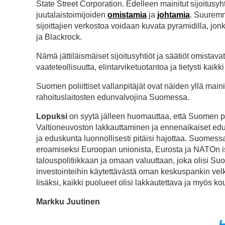
State Street Corporation. Edelleen mainitut sijoitusyht
juutalaistoimijoiden
omistamia
ja
johtamia
. Suuremma
sijoittajien verkostoa voidaan kuvata pyramidilla, jon
ja Blackrock.
Nämä jättiläismäiset sijoitusyhtiöt ja säätiöt omistav
vaateteollisuutta, elintarviketuotantoa ja tietysti kai
Suomen poliittiset vallanpitäjät ovat näiden yllä mainit
rahoituslaitosten edunvalvojina Suomessa.
Lopuksi
on syytä jälleen huomauttaa, että Suomen pe
Valtioneuvoston lakkauttaminen ja ennenaikaiset edus
ja eduskunta luonnollisesti pitäisi hajottaa. Suomess
eroamiseksi Euroopan unionista, Eurosta ja NATOn i
talouspolitiikkaan ja omaan valuuttaan, joka olisi Suo
investointeihin käytettävästä oman keskuspankin velka
lisäksi, kaikki puolueet olisi lakkautettava ja myös ko
Markku Juutinen
H