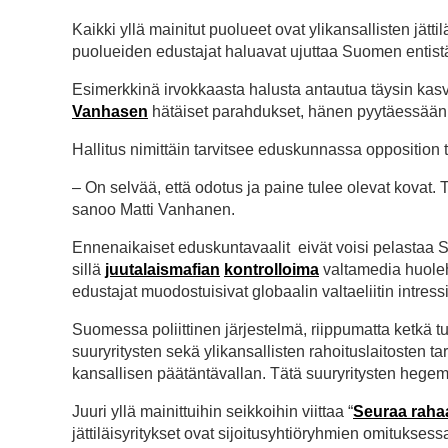
Kaikki yllä mainitut puolueet ovat ylikansallisten jätt
puolueiden edustajat haluavat ujuttaa Suomen entistä t
Esimerkkinä irvokkaasta halusta antautua täysin kasv
Vanhasen
hätäiset parahdukset, hänen pyytäessää
Hallitus nimittäin tarvitsee eduskunnassa oppositio
– On selvää, että odotus ja paine tulee olevat kovat. 
sanoo Matti Vanhanen.
Ennenaikaiset eduskuntavaalit eivät voisi pelastaa 
sillä
juutalaismafian
kontrolloima
valtamedia huoleht
edustajat muodostuisivat globaalin valtaeliitin intres
Suomessa poliittinen järjestelmä, riippumatta ketkä t
suuryritysten sekä ylikansallisten rahoituslaitosten tarp
kansallisen päätäntävallan. Tätä suuryritysten hege
Juuri yllä mainittuihin seikkoihin viittaa “
Seuraa raha
jättiläisyritykset ovat sijoitusyhtiöryhmien omitukses