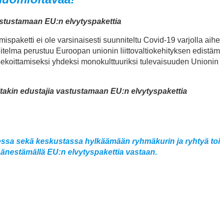
stustamaan EU:n elvytyspakettia
ispaketti ei ole varsinaisesti suunniteltu Covid-19 varjolla aihe
itelma perustuu Euroopan unionin liittovaltiokehityksen edistäm
 sekoittamiseksi yhdeksi monokulttuuriksi tulevaisuuden Unionin
akin edustajia vastustamaan EU:n elvytyspakettia
sa sekä keskustassa hylkäämään ryhmäkurin ja ryhtyä to
nestämällä EU:n elvytyspakettia vastaan.