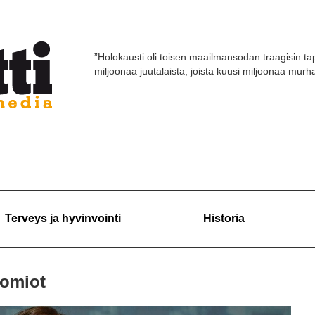
”Holokausti oli toisen maailmansodan traagisin tap
miljoonaa juutalaista, joista kuusi miljoonaa murhat
Terveys ja hyvinvointi
Historia
huomiot