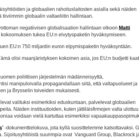
iläisyhtiöiden ja globaalien rahoituslaitosten asialla sekä näiden
iiviimmin globaalin valtaeliitin hallintaan.
ottoman negatiivisen globalisaation hallintaan olkoon
Matti
n kokoomuksen tukea EU:n elvytyspaketin hyväksymiseen.
n tuen EU:n 750 miljardin euron elpymispaketin hyväksyntään.
Tämä olisi maanjäristyksen kokoinen asia, jos EU:n budjetti kaat
Suomen poliittisen järjestelmän mädänneisyyttä,
isi manipuloivalla propagandallaan siitä, että valtapuolueet ja
sien ja Brysselin toiveiden mukaisesti.
ulevat valituksi esimerkiksi eduskuntaan, palvelevat globaalien
eita. Näiden instituutioiden, kuten jättiläisfirmojen valta ulottuu 
moniaa voidaan vielä kartuttaa esimerkiksi vapaakauppasopimuk
a
” -dokumenttielokuva, jota kyllä suosittelemme katsottavaksi. G
sa. Sijoitusyhtiöistä suurimpia ovat Vanguard Group, Blackrock j