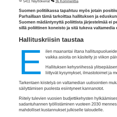
5411 Näyttökerrat
36 Kommenttia
Suomen politiikassa tapahtuu myös jotain positiivis
Parhaillaan tämä tarkoittaa hallituksen ja edusk
Suomen mädäntynyttä poliittista järjestelmää ei 
sillä poliittinen koneisto ja sitä tukeva valtamedia
Hallituskriisin taustaa
E
ilen maanantai iltana hallituspuolueid
vaikka asioita on käsitelty jo viikon päi
Hallituksen kehysriihessä ylitsepääse
liittyvät kysymykset, ilmastotoimet ja 
Tarkentaen kiistelyä on valtamedian uutisointien muk
säilyttämisen puolesta esiintyneet kannanotot.
Riitely tulevien vuosien budjettikehysten hylkäämise
sadantuhannen työllistäminen vuoteen 2030 mennessä.
mahdolliset kustannukset julkiselle taloudelle.