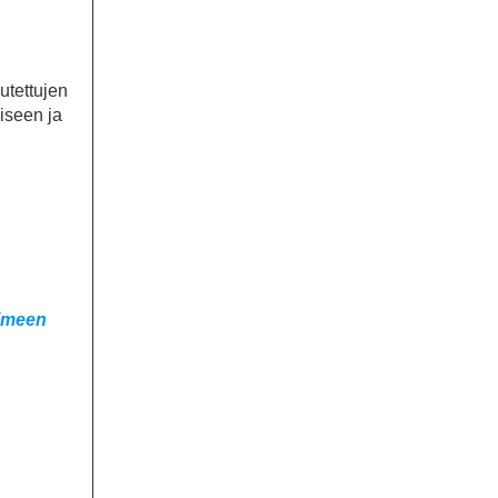
utettujen
iseen ja
imeen