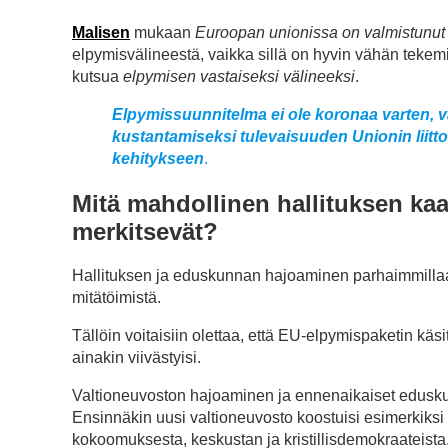
Malisen
mukaan
Euroopan unionissa on valmistunut 
elpymisvälineestä, vaikka sillä on hyvin vähän tekem
kutsua
elpymisen vastaiseksi välineeksi
.
Elpymissuunnitelma ei ole koronaa varten, va
kustantamiseksi tulevaisuuden Unionin liitt
kehitykseen
.
Mitä mahdollinen hallituksen ka
merkitsevät?
Hallituksen ja eduskunnan hajoaminen parhaimmillaan 
mitätöimistä.
Tällöin voitaisiin olettaa, että EU-elpymispaketin käsi
ainakin viivästyisi.
Valtioneuvoston hajoaminen ja ennenaikaiset eduskunt
Ensinnäkin uusi valtioneuvosto koostuisi esimerkiksi
kokoomuksesta, keskustan ja kristillisdemokraateist