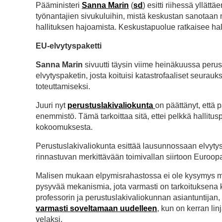
Pääministeri
Sanna Marin
(
sd
) esitti riihessä yllät
työnantajien sivukuluihin, mistä keskustan sanotaan 
hallituksen hajoamista. Keskustapuolue ratkaisee ha
EU-elvytyspaketti
Sanna Marin
sivuutti täysin viime heinäkuussa pe
elvytyspaketin, josta koituisi katastrofaaliset seurauk
toteuttamiseksi.
Juuri nyt
perustuslakivaliokunta
on päättänyt, ett
enemmistö. Tämä tarkoittaa sitä, ettei pelkkä hallitu
kokoomuksesta.
Perustuslakivaliokunta esittää lausunnossaan elvytys
rinnastuvan merkittävään toimivallan siirtoon Euroop
Malisen mukaan elpymisrahastossa ei ole kysymys mis
pysyvää mekanismia, jota varmasti on tarkoituksena 
professorin ja perustuslakivaliokunnan asiantuntijan,
varmasti soveltamaan uudelleen
, kun on kerran li
velaksi.