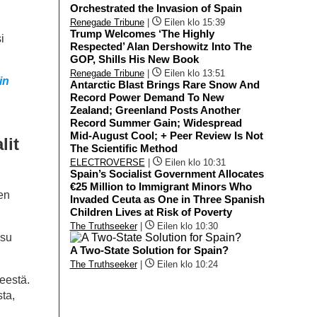
Orchestrated the Invasion of Spain
Renegade Tribune
|
Eilen klo 15:39
Trump Welcomes ‘The Highly
i
Respected’ Alan Dershowitz Into The
GOP, Shills His New Book
Renegade Tribune
|
Eilen klo 13:51
in
Antarctic Blast Brings Rare Snow And
Record Power Demand To New
Zealand; Greenland Posts Another
Record Summer Gain; Widespread
Mid-August Cool; + Peer Review Is Not
lit
The Scientific Method
ELECTROVERSE
|
Eilen klo 10:31
Spain’s Socialist Government Allocates
€25 Million to Immigrant Minors Who
en
Invaded Ceuta as One in Three Spanish
Children Lives at Risk of Poverty
The Truthseeker
|
Eilen klo 10:30
isu
A Two-State Solution for Spain?
The Truthseeker
|
Eilen klo 10:24
eestä.
ta,