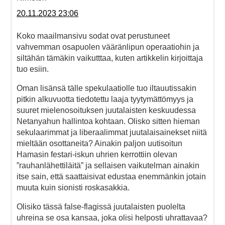
20.11.2023 23:06
Koko maailmansivu sodat ovat perustuneet
vahvemman osapuolen vääränlipun operaatiohin ja
siltähän tämäkin vaikutttaa, kuten artikkelin kirjoittaja
tuo esiin.
Oman lisänsä tälle spekulaatiolle tuo iltauutissakin
pitkin alkuvuotta tiedotettu laaja tyytymättömyys ja
suuret mielenosoituksen juutalaisten keskuudessa
Netanyahun hallintoa kohtaan. Olisko sitten hieman
sekulaarimmat ja liberaalimmat juutalaisainekset niitä
mieltään osottaneita? Ainakin paljon uutisoitun
Hamasin festari-iskun uhrien kerrottiin olevan
”rauhanlähettiläitä” ja sellaisen vaikutelman ainakin
itse sain, että saattaisivat edustaa enemmänkin jotain
muuta kuin sionisti roskasakkia.
Olisiko tässä false-flagissä juutalaisten puolelta
uhreina se osa kansaa, joka olisi helposti uhrattavaa?