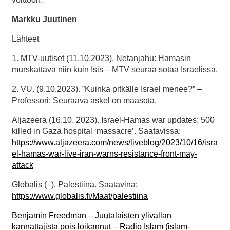
Markku Juutinen
Lähteet
1. MTV-uutiset (11.10.2023). Netanjahu: Hamasin
murskattava niin kuin Isis – MTV seuraa sotaa Israelissa.
2. VU. (9.10.2023). ”Kuinka pitkälle Israel menee?” –
Professori: Seuraava askel on maasota.
Aljazeera (16.10. 2023). Israel-Hamas war updates: 500
killed in Gaza hospital ‘massacre’. Saatavissa:
https://www.aljazeera.com/news/liveblog/2023/10/16/isra
el-hamas-war-live-iran-warns-resistance-front-may-
attack
Globalis (–). Palestiina. Saatavina:
https://www.globalis.fi/Maat/palestiina
Benjamin Freedman – Juutalaisten ylivallan
kannattajista pois loikannut – Radio Islam (islam-