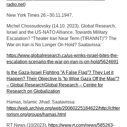
radio.net)
New York Times 26.–30.11.1947.
Michel Chossudovsky (14.10. 2023). Global Research.
Israel and the US-NATO Alliance. Towards Military
Escalation? “Theater Iran Near Term (TIRANNT)”? The
War on Iran is No Longer On Hold? Saatavissa:
https://www.globalresearch.ca/us-winks-israel-bites-the-
escalation-scenario-the-war-on-iran-is-on-hold/5624691
Is the Gaza-Israel Fighting ”A False Flag”? They Let it
Happen? Their Objective Is ”to Wipe Gaza Off the Map”?
– Global ResearchGlobal Research – Centre for
Research on Globalization
Hamas, Islamic Jihad. Saatavissa:
https://web.archive.org/web/20060225184622/http://cfrter
rorism.org/groups/hamas.html
RT News (10/2023).
https://www.rt.com/news/585263-