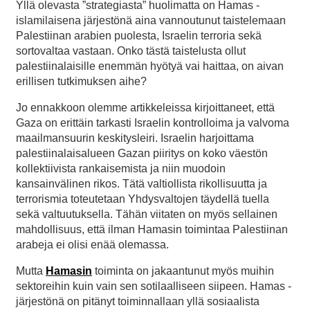
Yllä olevasta ”strategiasta” huolimatta on Hamas -
islamilaisena järjestönä aina vannoutunut taistelemaan
Palestiinan arabien puolesta, Israelin terroria sekä
sortovaltaa vastaan. Onko tästä taistelusta ollut
palestiinalaisille enemmän hyötyä vai haittaa, on aivan
erillisen tutkimuksen aihe?
Jo ennakkoon olemme artikkeleissa kirjoittaneet, että
Gaza on erittäin tarkasti Israelin kontrolloima ja valvoma
maailmansuurin keskitysleiri. Israelin harjoittama
palestiinalaisalueen Gazan piiritys on koko väestön
kollektiivista rankaisemista ja niin muodoin
kansainvälinen rikos. Tätä valtiollista rikollisuutta ja
terrorismia toteutetaan Yhdysvaltojen täydellä tuella
sekä valtuutuksella. Tähän viitaten on myös sellainen
mahdollisuus, että ilman Hamasin toimintaa Palestiinan
arabeja ei olisi enää olemassa.
Mutta
Hamasin
toiminta on jakaantunut myös muihin
sektoreihin kuin vain sen sotilaalliseen siipeen. Hamas -
järjestönä on pitänyt toiminnallaan yllä sosiaalista