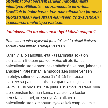
ongelmat ovat peräisin Israelin harjoittamasta
miehityspolitiikasta – suoranaisesta terrorista.
Konfliktit kulminoituvat, kun palestiinalaiset joutuvat
puolustamaan oikeuttaan elämiseen Yhdysvaltojen
aseistamaa miehittäjää vastaan.
Juutalaisvaltio on aina ensin hyökkäävä osapuoli
Palestiinan miehityksellä juutalaisvaltio aloitti ikuisen
sodan Palestiinan arabeja vastaan.
Kuten yllä jo sanottiin, että kasaarimafia, joka on
sionistisen liikkeen
primus motor,
oli aloittanut
palestiinalaisten ennen näkemättömän vainon, jakaen ja
anastaen Palestiinan ja muodostaen sinne verisen
miehityshallinnon vuosina 1948–1949. Tässä
tilanteessa palestiinalaisilla vapaustaistelijoilla on
velvollisuus puolustautua juutalaisvaltiota vastaan, sillä
tuo sionistien luoman kansainvälisen verkoston
perustama Israel, on synnystään alkaen ollut
palestiinalaisten kimppuun hyökkäävä osapuoli, mitä