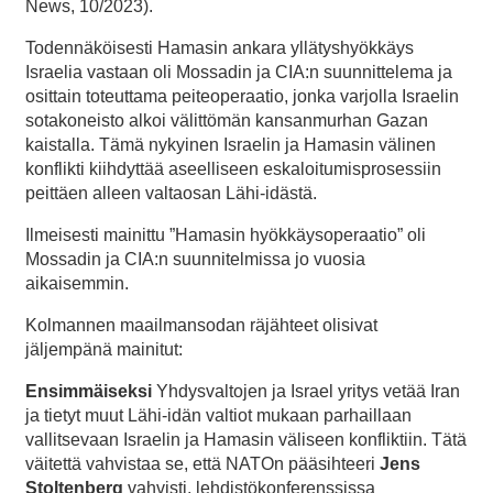
News, 10/2023).
Todennäköisesti Hamasin ankara yllätyshyökkäys
Israelia vastaan oli Mossadin ja CIA:n suunnittelema ja
osittain toteuttama peiteoperaatio, jonka varjolla Israelin
sotakoneisto alkoi välittömän kansanmurhan Gazan
kaistalla. Tämä nykyinen Israelin ja Hamasin välinen
konflikti kiihdyttää aseelliseen eskaloitumisprosessiin
peittäen alleen valtaosan Lähi-idästä.
Ilmeisesti mainittu ”Hamasin hyökkäysoperaatio” oli
Mossadin ja CIA:n suunnitelmissa jo vuosia
aikaisemmin.
Kolmannen maailmansodan räjähteet olisivat
jäljempänä mainitut:
Ensimmäiseksi
Yhdysvaltojen ja Israel yritys vetää Iran
ja tietyt muut Lähi-idän valtiot mukaan parhaillaan
vallitsevaan Israelin ja Hamasin väliseen konfliktiin. Tätä
väitettä vahvistaa se, että NATOn pääsihteeri
Jens
Stoltenberg
vahvisti, lehdistökonferenssissa