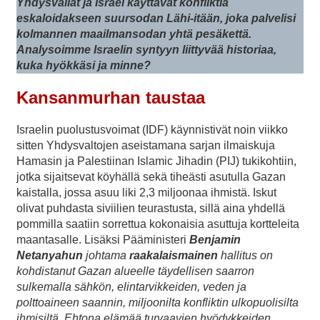
Yhdysvallat ja Israel käyttävät konfliktia
eskaloidakseen suursodan Lähi-itään, joka palvelisi
kolmannen maailmansodan yhtä pesäkettä.
Analysoimme Israelin syntyyn liittyvää historiaa,
kuka hyökkäsi ja minne?
Kansanmurhan taustaa
Israelin puolustusvoimat (IDF) käynnistivät noin viikko
sitten Yhdysvaltojen aseistamana sarjan ilmaiskuja
Hamasin ja Palestiinan Islamic Jihadin (PIJ) tukikohtiin,
jotka sijaitsevat köyhällä sekä tiheästi asutulla Gazan
kaistalla, jossa asuu liki 2,3 miljoonaa ihmistä. Iskut
olivat puhdasta siviilien teurastusta, sillä aina yhdellä
pommilla saatiin sorrettua kokonaisia asuttuja kortteleita
maantasalle. Lisäksi Pääministeri
Benjamin
Netanyahun
johtama
raakalaismainen
hallitus on
kohdistanut Gazan alueelle täydellisen saarron
sulkemalla sähkön, elintarvikkeiden, veden ja
polttoaineen saannin, miljoonilta konfliktin ulkopuolisilta
ihmisiltä. Ehtona elämää turvaavien hyödykkeiden