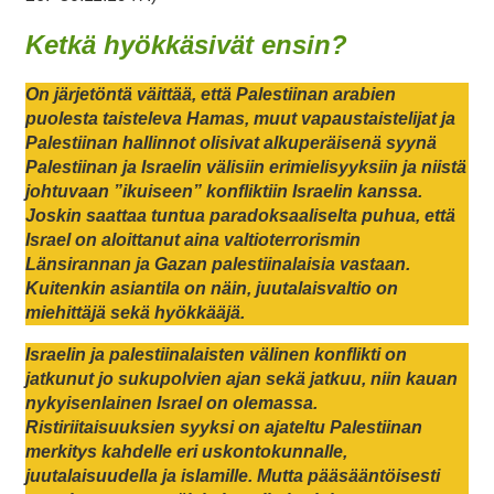
Ketkä hyökkäsivät ensin?
On järjetöntä väittää, että Palestiinan arabien
puolesta taisteleva Hamas, muut vapaustaistelijat ja
Palestiinan hallinnot olisivat alkuperäisenä syynä
Palestiinan ja Israelin välisiin erimielisyyksiin ja niistä
johtuvaan ”ikuiseen” konfliktiin Israelin kanssa.
Joskin saattaa tuntua paradoksaaliselta puhua, että
Israel on aloittanut aina valtioterrorismin
Länsirannan ja Gazan palestiinalaisia vastaan.
Kuitenkin asiantila on näin, juutalaisvaltio on
miehittäjä sekä hyökkääjä.
Israelin ja palestiinalaisten välinen konflikti on
jatkunut jo sukupolvien ajan sekä jatkuu, niin kauan
nykyisenlainen Israel on olemassa.
Ristiriitaisuuksien syyksi on ajateltu Palestiinan
merkitys kahdelle eri uskontokunnalle,
juutalaisuudella ja islamille. Mutta pääsääntöisesti