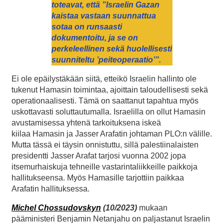
toteavat, että ”Israelin Gazan
kaistaa vastaan suunnattua
sotaa on runsaasti
dokumentoitu, ja se on
perkeleellinen sekä huolellisesti
suunniteltu ’peiteoperaatio’”.
Ei ole epäilystäkään siitä, etteikö Israelin hallinto ole
tukenut Hamasin toimintaa, ajoittain taloudellisesti sekä
operationaalisesti. Tämä on saattanut tapahtua myös
uskottavasti soluttautumalla. Israelilla on ollut Hamasin
avustamisessa yhtenä tarkoituksena iskeä
kiilaa Hamasin ja Jasser Arafatin johtaman PLO:n välille.
Mutta tässä ei täysin onnistuttu, sillä palestiinalaisten
presidentti Jasser Arafat tarjosi vuonna 2002 jopa
itsemurhaiskuja tehneille vastarintaliikkeille paikkoja
hallitukseensa. Myös Hamasille tarjottiin paikkaa
Arafatin hallituksessa.
Michel Chossudovskyn
(10/2023)
mukaan
pääministeri Benjamin Netanjahu on paljastanut Israelin