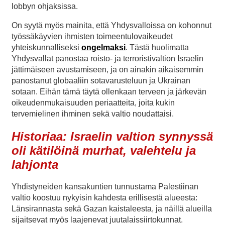
lobbyn ohjaksissa.
On syytä myös mainita, että Yhdysvalloissa on kohonnut
työssäkäyvien ihmisten toimeentulovaikeudet
yhteiskunnalliseksi
ongelmaksi
. Tästä huolimatta
Yhdysvallat panostaa roisto- ja terroristivaltion Israelin
jättimäiseen avustamiseen, ja on ainakin aikaisemmin
panostanut globaaliin sotavarusteluun ja Ukrainan
sotaan. Eihän tämä täytä ollenkaan terveen ja järkevän
oikeudenmukaisuuden periaatteita, joita kukin
tervemielinen ihminen sekä valtio noudattaisi.
Historiaa: Israelin valtion synnyssä
oli kätilöinä murhat, valehtelu ja
lahjonta
Yhdistyneiden kansakuntien tunnustama Palestiinan
valtio koostuu nykyisin kahdesta erillisestä alueesta:
Länsirannasta sekä Gazan kaistaleesta, ja näillä alueilla
sijaitsevat myös laajenevat juutalaissiirtokunnat.