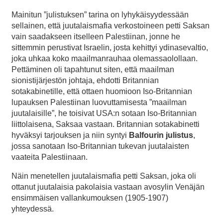
Mainitun ”julistuksen” tarina on lyhykäisyydessään
sellainen, että juutalaismafia verkostoineen petti Saksan
vain saadakseen itselleen Palestiinan, jonne he
sittemmin perustivat Israelin, josta kehittyi ydinasevaltio,
joka uhkaa koko maailmanrauhaa olemassaolollaan.
Pettäminen oli tapahtunut siten, että maailman
sionistijärjestön johtaja, ehdotti Britannian
sotakabinetille, että ottaen huomioon Iso-Britannian
lupauksen Palestiinan luovuttamisesta ”maailman
juutalaisille”, he toisivat USA:n sotaan Iso-Britannian
liittolaisena, Saksaa vastaan. Britannian sotakabinetti
hyväksyi tarjouksen ja niin syntyi
Balfourin julistus
,
jossa sanotaan Iso-Britannian tukevan juutalaisten
vaateita Palestiinaan.
Näin menetellen juutalaismafia petti Saksan, joka oli
ottanut juutalaisia pakolaisia vastaan avosylin Venäjän
ensimmäisen vallankumouksen (1905-1907)
yhteydessä.