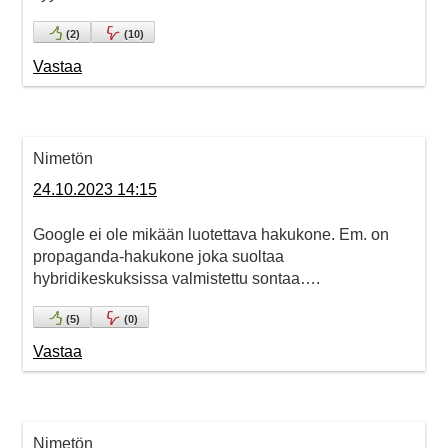
(
2
)
(
10
)
Vastaa
Nimetön
24.10.2023 14:15
Google ei ole mikään luotettava hakukone. Em. on
propaganda-hakukone joka suoltaa
hybridikeskuksissa valmistettu sontaa….
(
5
)
(
0
)
Vastaa
Nimetön