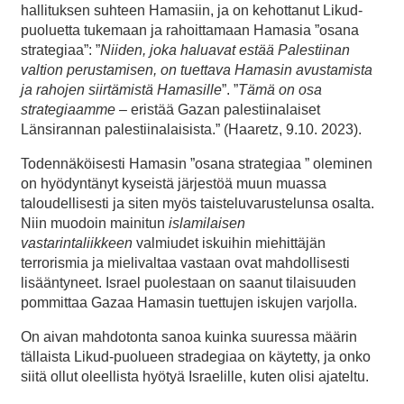
hallituksen suhteen Hamasiin, ja on kehottanut Likud-
puoluetta tukemaan ja rahoittamaan Hamasia ”osana
strategiaa”: ”
Niiden, joka haluavat estää Palestiinan
valtion perustamisen, on tuettava Hamasin avustamista
ja rahojen siirtämistä Hamasille
”. ”
Tämä on osa
strategiaamme
– eristää Gazan palestiinalaiset
Länsirannan palestiinalaisista.” (Haaretz, 9.10. 2023).
Todennäköisesti Hamasin ”osana strategiaa ” oleminen
on hyödyntänyt kyseistä järjestöä muun muassa
taloudellisesti ja siten myös taisteluvarustelunsa osalta.
Niin muodoin mainitun
islamilaisen
vastarintaliikkeen
valmiudet iskuihin miehittäjän
terrorismia ja mielivaltaa vastaan ovat mahdollisesti
lisääntyneet. Israel puolestaan on saanut tilaisuuden
pommittaa Gazaa Hamasin tuettujen iskujen varjolla.
On aivan mahdotonta sanoa kuinka suuressa määrin
tällaista Likud-puolueen stradegiaa on käytetty, ja onko
siitä ollut oleellista hyötyä Israelille, kuten olisi ajateltu.