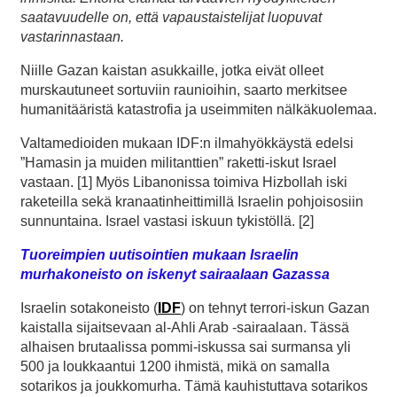
saatavuudelle on, että vapaustaistelijat luopuvat
vastarinnastaan.
Niille Gazan kaistan asukkaille, jotka eivät olleet
murskautuneet sortuviin raunioihin, saarto merkitsee
humanitääristä katastrofia ja useimmiten nälkäkuolemaa.
Valtamedioiden mukaan IDF:n ilmahyökkäystä edelsi
”Hamasin ja muiden militanttien” raketti-iskut Israel
vastaan. [1] Myös Libanonissa toimiva Hizbollah iski
raketeilla sekä kranaatinheittimillä Israelin pohjoisosiin
sunnuntaina. Israel vastasi iskuun tykistöllä. [2]
Tuoreimpien uutisointien mukaan Israelin
murhakoneisto on iskenyt sairaalaan Gazassa
Israelin sotakoneisto (
IDF
) on tehnyt terrori-iskun Gazan
kaistalla sijaitsevaan al-Ahli Arab -sairaalaan. Tässä
alhaisen brutaalissa pommi-iskussa sai surmansa yli
500 ja loukkaantui 1200 ihmistä, mikä on samalla
sotarikos ja joukkomurha. Tämä kauhistuttava sotarikos