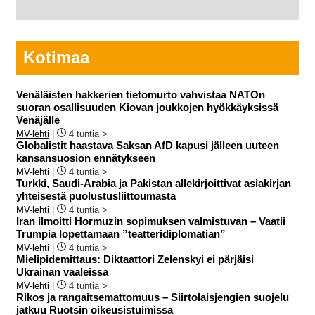
Kotimaa
Venäläisten hakkerien tietomurto vahvistaa NATOn
suoran osallisuuden Kiovan joukkojen hyökkäyksissä
Venäjälle
MV-lehti
|
4 tuntia >
Globalistit haastava Saksan AfD kapusi jälleen uuteen
kansansuosion ennätykseen
MV-lehti
|
4 tuntia >
Turkki, Saudi-Arabia ja Pakistan allekirjoittivat asiakirjan
yhteisestä puolustusliittoumasta
MV-lehti
|
4 tuntia >
Iran ilmoitti Hormuzin sopimuksen valmistuvan – Vaatii
Trumpia lopettamaan ”teatteridiplomatian”
MV-lehti
|
4 tuntia >
Mielipidemittaus: Diktaattori Zelenskyi ei pärjäisi
Ukrainan vaaleissa
MV-lehti
|
4 tuntia >
Rikos ja rangaitsemattomuus – Siirtolaisjengien suojelu
jatkuu Ruotsin oikeusistuimissa