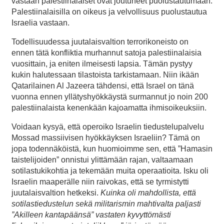
vastaan palestiinalaiset ovat joutuneet puolustautumaan.
Palestiinalaisilla on oikeus ja velvollisuus puolustautua
Israelia vastaan.
Todellisuudessa juutalaisvaltion terrorikoneisto on
ennen tätä konfliktia murhannut satoja palestiinalaisia
vuosittain, ja eniten ilmeisesti lapsia. Tämän pystyy
kukin halutessaan tilastoista tarkistamaan. Niin ikään
Qatarilainen Al Jazeera tähdensi, että Israel on tänä
vuonna ennen yllätyshyökkäystä surmannut jo noin 200
palestiinalaista kenenkään kajoamatta ihmisoikeuksiin.
Voidaan kysyä, että operoiko Israelin tiedustelupalvelu
Mossad massiivisen hyökkäyksen Israeliin? Tämä on
jopa todennäköistä, kun huomioimme sen, että ”Hamasin
taistelijoiden” onnistui ylittämään rajan, valtaamaan
sotilastukikohtia ja tekemään muita operaatioita. Isku oli
Israelin maaperälle niin raivokas, että se tyrmistytti
juutalaisvaltion hetkeksi.
Kuinka oli mahdollista, että
sotilastiedustelun sekä militarismin mahtivalta paljasti
”
A
killeen kantapäänsä” vastaten kyvyttömästi