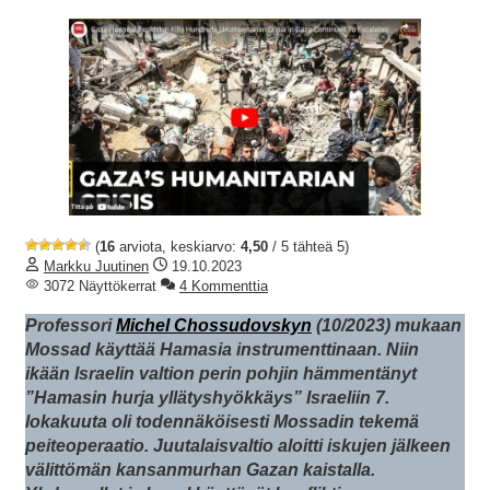
(
16
arviota, keskiarvo:
4,50
/ 5 tähteä 5)
Markku Juutinen
19.10.2023
3072 Näyttökerrat
4 Kommenttia
Professori
Michel Chossudovskyn
(10/2023) mukaan
Mossad käyttää Hamasia instrumenttinaan. Niin
ikään Israelin valtion perin pohjin hämmentänyt
”Hamasin hurja yllätyshyökkäys” Israeliin 7.
lokakuuta oli todennäköisesti Mossadin tekemä
peiteoperaatio. Juutalaisvaltio aloitti iskujen jälkeen
välittömän kansanmurhan Gazan kaistalla.