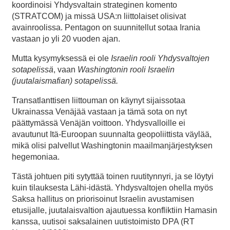
koordinoisi Yhdysvaltain strateginen komento
(STRATCOM) ja missä USA:n liittolaiset olisivat
avainroolissa. Pentagon on suunnitellut sotaa Irania
vastaan jo yli 20 vuoden ajan.
Mutta kysymyksessä ei ole
Israelin rooli Yhdysvaltojen
sotapelissä
, vaan
Washingtonin rooli Israelin
(juutalai
s
mafian) sotapelissä.
Transatlanttisen liittouman on käynyt sijaissotaa
Ukrainassa Venäjää vastaan ja tämä sota on nyt
päättymässä Venäjän voittoon. Yhdysvalloille ei
avautunut Itä-Euroopan suunnalta geopoliittista väylää,
mikä olisi palvellut Washingtonin maailmanjärjestyksen
hegemoniaa.
Tästä johtuen piti sytyttää toinen ruutitynnyri, ja se löytyi
kuin tilauksesta Lähi-idästä. Yhdysvaltojen ohella myös
Saksa hallitus on priorisoinut Israelin avustamisen
etusijalle, juutalaisvaltion ajautuessa konfliktiin Hamasin
kanssa, uutisoi saksalainen uutistoimisto DPA (RT