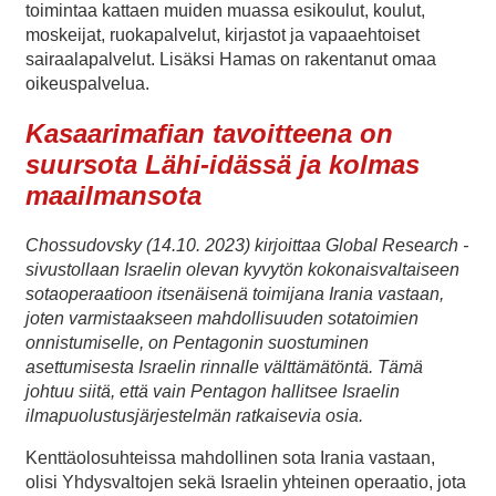
toimintaa kattaen muiden muassa esikoulut, koulut,
moskeijat, ruokapalvelut, kirjastot ja vapaaehtoiset
sairaalapalvelut. Lisäksi Hamas on rakentanut omaa
oikeuspalvelua.
Kasaarimafian tavoitteena on
suursota Lähi-idässä ja kolmas
maailmansota
Chossudovsky (14.10. 2023)
kirjoittaa
Global Research
-
sivustollaan Israelin olevan kyvytön kokonaisvaltaiseen
sotaoperaatioon
itsenäisenä toimijana Irania vastaan,
joten varmistaakseen mahdollisuuden sotatoimien
onnistumiselle, on Pentagonin suostuminen
asettumisesta Israelin rinnalle välttämätöntä. Tämä
johtuu siitä, että
vain
Pentagon hallitsee Israelin
ilmapuolustusjärjestelmän ratkaisevia osia.
Kenttäolosuhteissa mahdollinen sota Irania vastaan,
olisi Yhdysvaltojen sekä Israelin yhteinen operaatio, jota