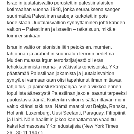
Israelin juutalaisvaltio perustettiin palestiinalaisten
kotimaahan vuonna 1948, jonka seurauksena sangen
suurimäärä Palestiinan arabeja karkotettiin pois
kodeistaan. Juutalaisvaltion synnyttäminen johti kahden
valtion – Palestiinan ja Israelin – ratkaisuun, mikä ei
toimi ensinkään.
Israelin valtio on sionistieliitin petoksien, murhien,
lahjonnan ja arabeihin suunnatun terrorin hedelmä.
Muiden muassa Irgun terroristijärjestö oli eräs
tehokkaimmista murha- ja väkivaltakoneistoista. YK:n
päättämää Palestiinan jakamista ja juutalaisvaltion
syntyä ei varmaankaan olisi tapahtunut ilman mittavaa
lahjoitus- ja painostuskampanjaa. Vielä viikkoa ennen
lopullista äänestystä Palestiinan jako ei saanut tarpeeksi
puolustavia ääniä. Kuitenkin viikon sisällä riittävän moni
valtio käänsi takkinsa.
Nämä maat olivat Belgia, Ranska,
Hollanti, Luxemburg, Uusi Seelanti, Paraguay, Filippiinit
ja Haiti. Näin haalittiin jakoa kannattamaan vaadittu
kaksi kolmasosaa YK:n edustajista (New York Times
26.–30.11.1947.)