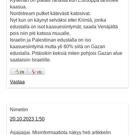
Kysehän on pitkälti rahasta kun Eurooppa tarvitsee
kaasua.
Nordstream putket kätevästi katosivat.
Nyt kun on käynyt selväksi ettei Krimiä, jonka
edustalla on isot kaasuesiintymät, saada Venäjältä
pois niin piti katsoa muualle.
Israelin ja Palestiinan edustalla on iso
kaasuesiintymä mutta yli 60% siitä on Gazan
edustalla. Pitäisikin keksiä miten pohjois Gazan alue
saataisiin Israelille.
(
3
)
(
1
)
Vastaa
Nimetön
20.10.2023 1:50
Aijaijaijai. Misinformaatiota näkyy heti artikkelin