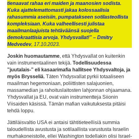
tienaavat rahaa eri maiden ja maanosien sodista.
Kuka ajattelemattomasti jakaa koloss
aalisia
rahasummia aseisiin, pumpatakseen sotilas
t
eollista
kompleksiaan. Kuka valheellisesti julistaa
maailmanlaajuista tehtäväänsä suojella
demokraattisia arvoja.
Yhdysvallat
!”
– Dmitry
Medvedev
, 17.10.2023.
Joskin huomautamme
, että Yhdysvallat on kuitenkin
vain instrumentaalinen tekijä.
Todellisuudessa
”juutalais-” eli kasaarimafia hallitsee Yhdysvaltoja, ja
myös Brysseliä.
Täten Yhdysvallat pyrkii totaaliseen
maailman hegemoniaan, poliittisten salajuonien,
massamedian ja rahoituslaitosten lahjonnan ohjaamana.
Yhdysvallat ja EU, ovat vain instrumentteja Siionin
Viisaiden käsissä. Tämän mafian vaikutuksesta pitäisi
tehdä loppu.
Jättiläisvaltio USA ei antaisi tähtitieteellisiä summia
taloudellista avustusta ja sotilaallista varustusta Israelin
murhakoneistolle, ellei Washington todellakin olisi Israel-