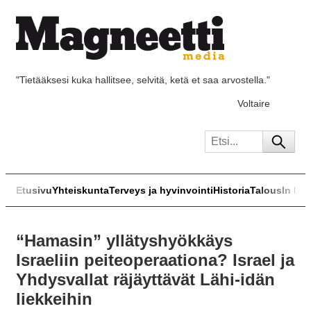
"Tietääksesi kuka hallitsee, selvitä, ketä et saa arvostella."
Voltaire
Etusivu
Yhteiskunta
Terveys ja hyvinvointi
Historia
Talous
In Eng
“Hamasin” yllätyshyökkäys
Israeliin peiteoperaationa? Israel ja
Yhdysvallat räjäyttävät Lähi-idän
liekkeihin