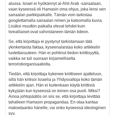
alussa. Israel ei hyökännyt al-Ahli Arab -sairaalaan,
vaan kyseessä oli Hamasin oma ohjus, joka lensi sen
sairaalan parkkipaikalle. Tämän voin tarkistaa
googlettamalla sairaalan nimen ja katsomalla kuvia.
Lisäksi muutkin paikalla olevat lehdet kuin
Isrealilaiset ovat vahvistaneen tämän tideon.
Se, että kirjoittaja ei pystynyt tarkistamaan tätä
ykinkertaista faktaa, kyseenalaistaa koko artikkelin
luotettavuuteen. Hän ei pohtinut tiedon kriittisyyttä,
vaikka se tuli suoraan kirjaimelliselta
terroristiorganisaatiolta.
Tiedän, että kirjoittaja kykenee kriittiseen ajatteluun,
sillä hän kritisoi Israelia ja Yhdysvaltoja koko tämän
artikkelin ajan. Hän ei kuitenkaan käytä kriittisiä
kykyjään kun kyseessä on toinen osa puoli. Miksi?
Ainoa johtopäätös on siis se, että kirjoittaja levittää
tahalleen Hamasin propagandaa. En otaa kantaa
maksetaanko hänelle, vai onko kyseessä ideologinen
syy.