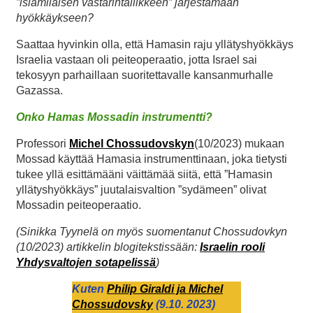
”islamilaisen vastarintaliikkeen”
järjestämään
hyökkäykseen?
Saattaa hyvinkin olla, että Hamasin raju yllätyshyökkäys
Israelia vastaan oli peiteoperaatio, jotta Israel sai
tekosyyn parhaillaan suoritettavalle kansanmurhalle
Gazassa.
Onko Hamas Mossadin instrumentti?
Professori
Michel Chossudovskyn
(10/2023) mukaan
Mossad käyttää Hamasia instrumenttinaan, joka tietysti
tukee yllä esittämääni väittämää siitä, että ”Hamasin
yllätyshyökkäys” juutalaisvaltion ”sydämeen” olivat
Mossadin peiteoperaatio.
(Sinikka Tyynelä on myös suomentanut Chossudovkyn
(10/2023) artikkelin blogitekstissään:
Israelin rooli
Yhdysvaltojen sotapelissä
)
Kuten
Philip Giraldi ja Michel
Chossudovsky
(9.10. 2023)