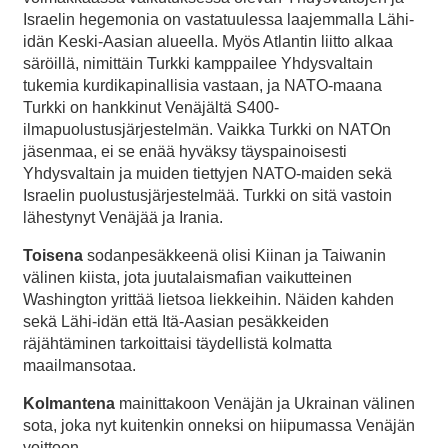
Israelin hegemonia on vastatuulessa laajemmalla Lähi-
idän Keski-Aasian alueella. Myös Atlantin liitto alkaa
säröillä, nimittäin Turkki kamppailee Yhdysvaltain
tukemia kurdikapinallisia vastaan, ja NATO-maana
Turkki on hankkinut Venäjältä S400-
ilmapuolustusjärjestelmän. Vaikka Turkki on NATOn
jäsenmaa, ei se enää hyväksy täyspainoisesti
Yhdysvaltain ja muiden tiettyjen NATO-maiden sekä
Israelin puolustusjärjestelmää. Turkki on sitä vastoin
lähestynyt Venäjää ja Irania.
Toisena
sodanpesäkkeenä olisi Kiinan ja Taiwanin
välinen kiista, jota juutalaismafian vaikutteinen
Washington yrittää lietsoa liekkeihin. Näiden kahden
sekä Lähi-idän että Itä-Aasian pesäkkeiden
räjähtäminen tarkoittaisi täydellistä kolmatta
maailmansotaa.
Kolmantena
mainittakoon Venäjän ja Ukrainan välinen
sota, joka nyt kuitenkin onneksi on hiipumassa Venäjän
voittoon.