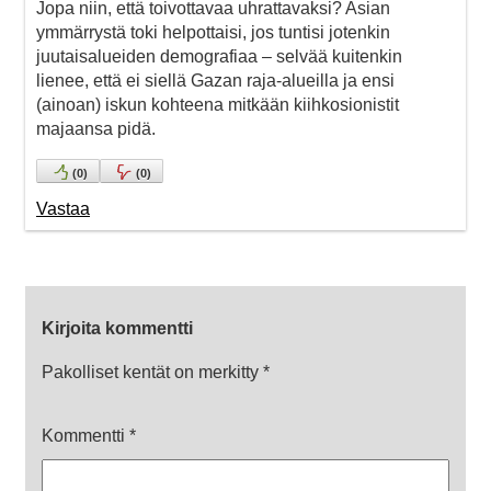
Jopa niin, että toivottavaa uhrattavaksi? Asian
ymmärrystä toki helpottaisi, jos tuntisi jotenkin
juutaisalueiden demografiaa – selvää kuitenkin
lienee, että ei siellä Gazan raja-alueilla ja ensi
(ainoan) iskun kohteena mitkään kiihkosionistit
majaansa pidä.
(
0
)
(
0
)
Vastaa
Kirjoita kommentti
Pakolliset kentät on merkitty
*
Kommentti
*