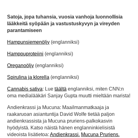
Satoja, jopa tuhansia, vuosia vanhoja luonnollisia
lääkkeitä syöpään ja vastustuskyvyn ja vireyden
parantamiseen
Hampunsiemenöljy
(englanniksi)
Hamppuproteiini
(englanniksi)
Oreganoöljy
(englanniksi)
Spirulina ja klorella
(englanniksi)
Cannabis sativa
: Lue
täältä
englanniksi, miten CNN:n
oma medialääkäri Sanjay Gupta muutti mieltään marista!
Andienkrassi ja Mucuna: Maailmanmatkaaja ja
raakaruoan asiantuntija David Wolfe tietää paljon
andienkrassista ja Mucuna pruriens-palkokasvin
hyödyistä. Katso näistä hänen englanninkielisistä
videoista lisätietoa:
Andienkrassi.
Mucuna Pruriens.