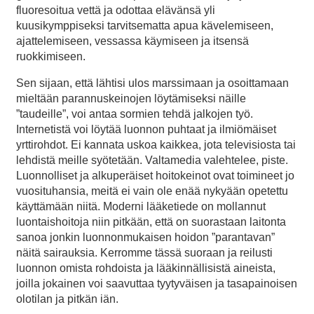
fluoresoitua vettä ja odottaa elävänsä yli
kuusikymppiseksi tarvitsematta apua kävelemiseen,
ajattelemiseen, vessassa käymiseen ja itsensä
ruokkimiseen.
Sen sijaan, että lähtisi ulos marssimaan ja osoittamaan
mieltään parannuskeinojen löytämiseksi näille
”taudeille”, voi antaa sormien tehdä jalkojen työ.
Internetistä voi löytää luonnon puhtaat ja ilmiömäiset
yrttirohdot. Ei kannata uskoa kaikkea, jota televisiosta tai
lehdistä meille syötetään. Valtamedia valehtelee, piste.
Luonnolliset ja alkuperäiset hoitokeinot ovat toimineet jo
vuosituhansia, meitä ei vain ole enää nykyään opetettu
käyttämään niitä. Moderni lääketiede on mollannut
luontaishoitoja niin pitkään, että on suorastaan laitonta
sanoa jonkin luonnonmukaisen hoidon ”parantavan”
näitä sairauksia. Kerromme tässä suoraan ja reilusti
luonnon omista rohdoista ja lääkinnällisistä aineista,
joilla jokainen voi saavuttaa tyytyväisen ja tasapainoisen
olotilan ja pitkän iän.