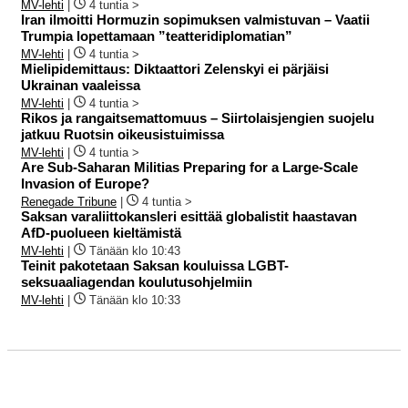
MV-lehti
|
4 tuntia >
Iran ilmoitti Hormuzin sopimuksen valmistuvan – Vaatii
Trumpia lopettamaan ”teatteridiplomatian”
MV-lehti
|
4 tuntia >
Mielipidemittaus: Diktaattori Zelenskyi ei pärjäisi
Ukrainan vaaleissa
MV-lehti
|
4 tuntia >
Rikos ja rangaitsemattomuus – Siirtolaisjengien suojelu
jatkuu Ruotsin oikeusistuimissa
MV-lehti
|
4 tuntia >
Are Sub-Saharan Militias Preparing for a Large-Scale
Invasion of Europe?
Renegade Tribune
|
4 tuntia >
Saksan varaliittokansleri esittää globalistit haastavan
AfD-puolueen kieltämistä
MV-lehti
|
Tänään klo 10:43
Teinit pakotetaan Saksan kouluissa LGBT-
seksuaaliagendan koulutusohjelmiin
MV-lehti
|
Tänään klo 10:33