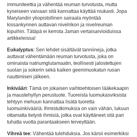
immuniteettia ja vähentää reuman turvotusta, mutta
kyseiseen vaivaan sitä kannattaa käyttää niukasti. Jopa
Marylandin yliopistollinen sairaala myöntää
kissankynnen auttavan nivelrikon ja nivelreuman
kipuihin. Tätäpä ei kerrota Jaman vertaisarvioiduissa
artikkeleissa!
Eukalyptus
: Sen lehdet sisältävät tanniineja, jotka
auttavat vähentämään reuman turvotusta, joka on
ominaista natriumglutamaatin, teollisesti jalostettujen
suolan ja sokerin sekä kaiken geenimuokatun ruoan
nauttimisen jälkeen.
Inkivääri
: Tämä on jokaisen vaihtoehtoisen lääkekaapin
ja maustehyllyn perustuote. Tuoreista luomukasviksista
tehtyyn mehuun kannattaa lisätä tuoretta
luomuinkivääriä. Ihmistutkimuksia on vain vähän, lukuun
ottamatta tietysti ihmisiä, jotka ovat käyttäneet sitä pari
tuhatta vuotta parantaakseen terveyttään.
Vihreä tee
: Vähentää tulehduksia. Jos kärsii esimerkiksi