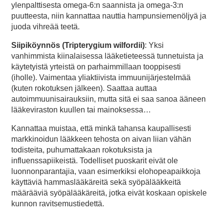
ylenpalttisesta omega-6:n saannista ja omega-3:n
puutteesta, niin kannattaa nauttia hampunsiemenöljyä ja
juoda vihreää teetä.
Siipiköynnös (Tripterygium wilfordii)
: Yksi
vanhimmista kiinalaisessa lääketieteessä tunnetuista ja
käytetyistä yrteistä on parhaimmillaan tooppisesti
(iholle). Vaimentaa yliaktiivista immuunijärjestelmää
(kuten rokotuksen jälkeen). Saattaa auttaa
autoimmuunisairauksiin, mutta sitä ei saa sanoa ääneen
lääkeviraston kuullen tai mainoksessa…
Kannattaa muistaa, että minkä tahansa kaupallisesti
markkinoidun lääkkeen tehosta on aivan liian vähän
todisteita, puhumattakaan rokotuksista ja
influenssapiikeistä. Todelliset puoskarit eivät ole
luonnonparantajia, vaan esimerkiksi elohopeapaikkoja
käyttäviä hammaslääkäreitä sekä syöpälääkkeitä
määrääviä syöpälääkäreitä, jotka eivät koskaan opiskele
kunnon ravitsemustiedettä.