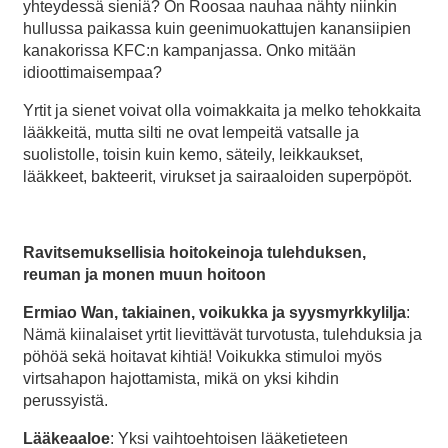
yhteydessä sieniä? On Roosaa nauhaa nähty niinkin
hullussa paikassa kuin geenimuokattujen kanansiipien
kanakorissa KFC:n kampanjassa. Onko mitään
idioottimaisempaa?
Yrtit ja sienet voivat olla voimakkaita ja melko tehokkaita
lääkkeitä, mutta silti ne ovat lempeitä vatsalle ja
suolistolle, toisin kuin kemo, säteily, leikkaukset,
lääkkeet, bakteerit, virukset ja sairaaloiden superpöpöt.
Ravitsemuksellisia hoitokeinoja tulehduksen,
reuman ja monen muun hoitoon
Ermiao Wan, takiainen, voikukka ja syysmyrkkylilja
:
Nämä kiinalaiset yrtit lievittävät turvotusta, tulehduksia ja
pöhöä sekä hoitavat kihtiä! Voikukka stimuloi myös
virtsahapon hajottamista, mikä on yksi kihdin
perussyistä.
Lääkeaaloe
: Yksi vaihtoehtoisen lääketieteen