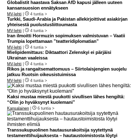
Globalistit haastava Saksan AfD kapusi jälleen uuteen
kansansuosion ennätykseen
MV-lehti
|
4 tuntia >
Turkki, Saudi-Arabia ja Pakistan allekirjoittivat asiakirjan
yhteisestä puolustusliittoumasta
MV-lehti
|
4 tuntia >
Iran ilmoitti Hormuzin sopimuksen valmistuvan – Vaatii
Trumpia lopettamaan ”teatteridiplomatian”
MV-lehti
|
4 tuntia >
Mielipidemittaus: Diktaattori Zelenskyi ei pärjäisi
Ukrainan vaaleissa
MV-lehti
|
4 tuntia >
Rikos ja rangaitsemattomuus – Siirtolaisjengien suojelu
jatkuu Ruotsin oikeusistuimissa
MV-lehti
|
4 tuntia >
Kaksi mustaa miestä puukotti sivullisen lähes hengiltä:
“Olin jo hyväksynyt kuolemani”
Kansalainen
|
6 tuntia >
Transsukupuolinen hautausurakoitsija syytettynä
testamenttihuijauksesta – hautaustoimistosta löytyi