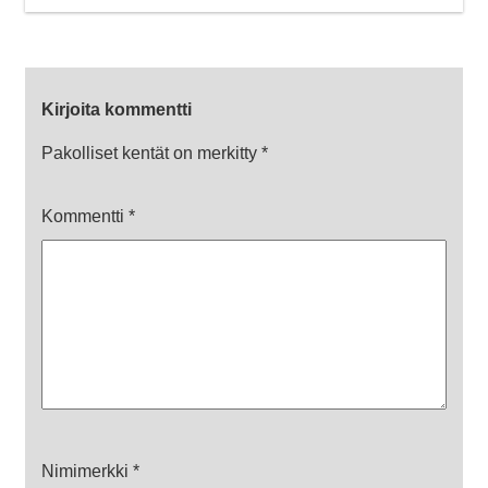
Kirjoita kommentti
Pakolliset kentät on merkitty
*
Kommentti
*
Nimimerkki
*