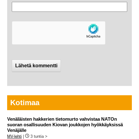
Kotimaa
Venäläisten hakkerien tietomurto vahvistaa NATOn
suoran osallisuuden Kiovan joukkojen hyökkäyksissä
Venäjälle
MV-lehti
|
3 tuntia >