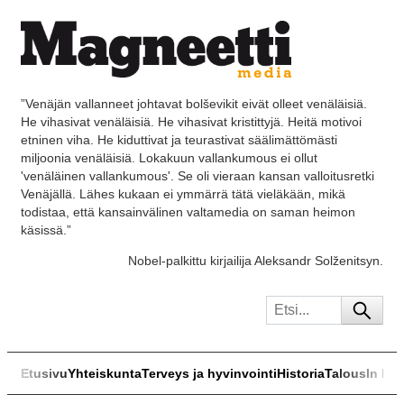
”Venäjän vallanneet johtavat bolševikit eivät olleet venäläisiä.
He vihasivat venäläisiä. He vihasivat kristittyjä. Heitä motivoi
etninen viha. He kiduttivat ja teurastivat säälimättömästi
miljoonia venäläisiä. Lokakuun vallankumous ei ollut
'venäläinen vallankumous'. Se oli vieraan kansan valloitusretki
Venäjällä. Lähes kukaan ei ymmärrä tätä vieläkään, mikä
todistaa, että kansainvälinen valtamedia on saman heimon
käsissä.”
Nobel-palkittu kirjailija Aleksandr Solženitsyn.
Etusivu
Yhteiskunta
Terveys ja hyvinvointi
Historia
Talous
In Eng