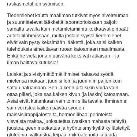
raskasmetallien syömisen.
Tiedemiehet kautta maailman tutkivat myös nivelreumaa
ja suunnittelevat lääkkeitä laboratorioissaan paljolti
samalla tavalla kuin metamfetamiinia kokkaavat piripäät
autotallilabroissaan, mutta jostain syystä tiedemiehet
eivät vain pysty keksimään lääkettä, joka saisi kaiken
tulehduksia aiheuttavan ruoan katoamaan maailmasta.
Ehkä he vielä jonain päivänä keksivät ratkaisun – ja
ilman haittavaikutuksia!
Laiskat ja sivistymättömät ihmiset haluavat syödä
mielensä mukaan, juuri silloin ja juuri niin paljon kuin
sattuu haluamaan. Sen jälkeen pitäisikin voida vain
ottaa pilleri, joka saa kaiken kivun (ja läskin) katoamaan.
Asiat eivät kuitenkaan vain toimi sillä tavalla. Ihminen ei
vain voi istua kaiken päivää syöden
maissisiirappijalosteita, hormonilihaa, perinteistä
visvaista maitoa, juoksutettua (vasikan mahasta tehtyä)
juustoa, geenimuokattua ja hyönteismyrkyillä kyllästettyä
gluteenia, valkaistua leipää, mikroaterioita ja juoda