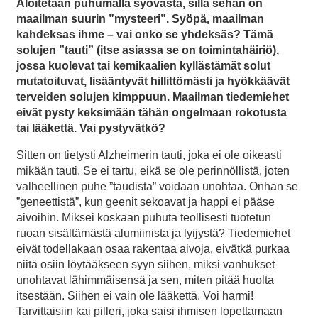
Aloitetaan puhumalla syövästä, sillä sehän on
maailman suurin ”mysteeri”. Syöpä, maailman
kahdeksas ihme – vai onko se yhdeksäs? Tämä
solujen ”tauti” (itse asiassa se on toimintahäiriö),
jossa kuolevat tai kemikaalien kyllästämät solut
mutatoituvat, lisääntyvät hillittömästi ja hyökkäävät
terveiden solujen kimppuun. Maailman tiedemiehet
eivät pysty keksimään tähän ongelmaan rokotusta
tai lääkettä. Vai pystyvätkö?
Sitten on tietysti Alzheimerin tauti, joka ei ole oikeasti
mikään tauti. Se ei tartu, eikä se ole perinnöllistä, joten
valheellinen puhe ”taudista” voidaan unohtaa. Onhan se
”geneettistä”, kun geenit sekoavat ja happi ei pääse
aivoihin. Miksei koskaan puhuta teollisesti tuotetun
ruoan sisältämästä alumiinista ja lyijystä? Tiedemiehet
eivät todellakaan osaa rakentaa aivoja, eivätkä purkaa
niitä osiin löytääkseen syyn siihen, miksi vanhukset
unohtavat lähimmäisensä ja sen, miten pitää huolta
itsestään. Siihen ei vain ole lääkettä. Voi harmi!
Tarvittaisiin kai pilleri, joka saisi ihmisen lopettamaan