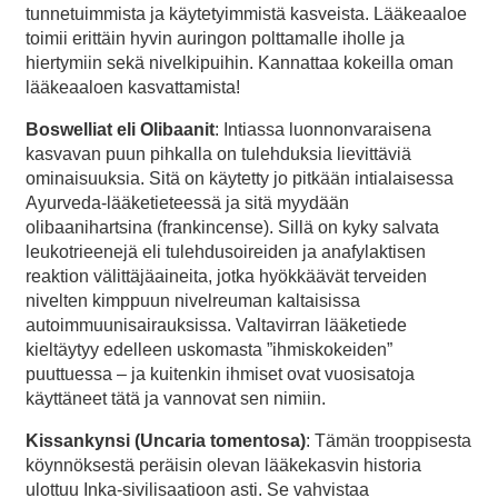
tunnetuimmista ja käytetyimmistä kasveista. Lääkeaaloe
toimii erittäin hyvin auringon polttamalle iholle ja
hiertymiin sekä nivelkipuihin. Kannattaa kokeilla oman
lääkeaaloen kasvattamista!
Boswelliat eli Olibaanit
: Intiassa luonnonvaraisena
kasvavan puun pihkalla on tulehduksia lievittäviä
ominaisuuksia. Sitä on käytetty jo pitkään intialaisessa
Ayurveda-lääketieteessä ja sitä myydään
olibaanihartsina (frankincense). Sillä on kyky salvata
leukotrieenejä eli tulehdusoireiden ja anafylaktisen
reaktion välittäjäaineita, jotka hyökkäävät terveiden
nivelten kimppuun nivelreuman kaltaisissa
autoimmuunisairauksissa. Valtavirran lääketiede
kieltäytyy edelleen uskomasta ”ihmiskokeiden”
puuttuessa – ja kuitenkin ihmiset ovat vuosisatoja
käyttäneet tätä ja vannovat sen nimiin.
Kissankynsi (Uncaria tomentosa)
: Tämän trooppisesta
köynnöksestä peräisin olevan lääkekasvin historia
ulottuu Inka-sivilisaatioon asti. Se vahvistaa