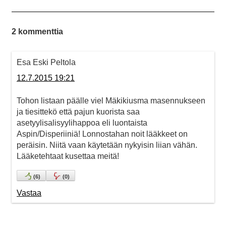
2 kommenttia
Esa Eski Peltola
12.7.2015 19:21
Tohon listaan päälle viel Mäkikiusma masennukseen
ja tiesittekö että pajun kuorista saa
asetyylisalisyylihappoa eli luontaista
Aspin/Disperiiniä! Lonnostahan noit lääkkeet on
peräisin. Niitä vaan käytetään nykyisin liian vähän.
Lääketehtaat kusettaa meitä!
(
6
)
(
0
)
Vastaa