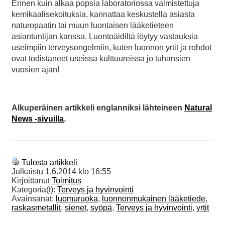
Ennen kuin alkaa popsia laboratoriossa valmistettuja
kemikaalisekoituksia, kannattaa keskustella asiasta
naturopaatin tai muun luontaisen lääketieteen
asiantuntijan kanssa. Luontoäidiltä löytyy vastauksia
useimpiin terveysongelmiin, kuten luonnon yrtit ja rohdot
ovat todistaneet useissa kulttuureissa jo tuhansien
vuosien ajan!
Alkuperäinen artikkeli englanniksi lähteineen
Natural
News -sivuilla
.
Tulosta artikkeli
Julkaistu
1.6.2014 klo 16:55
Kirjoittanut
Toimitus
Kategoria(t):
Terveys ja hyvinvointi
Avainsanat:
luomuruoka
,
luonnonmukainen lääketiede
,
raskasmetallit
,
sienet
,
syöpä
,
Terveys ja hyvinvointi
,
yrtit