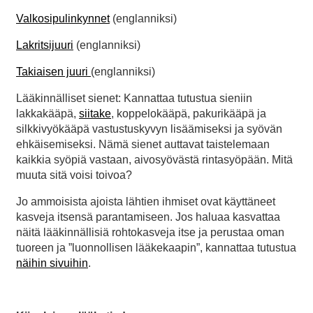
Valkosipulinkynnet
(englanniksi)
Lakritsijuuri
(englanniksi)
Takiaisen juuri
(englanniksi)
Lääkinnälliset sienet: Kannattaa tutustua sieniin
lakkakääpä,
siitake
, koppelokääpä, pakurikääpä ja
silkkivyökääpä vastustuskyvyn lisäämiseksi ja syövän
ehkäisemiseksi. Nämä sienet auttavat taistelemaan
kaikkia syöpiä vastaan, aivosyövästä rintasyöpään. Mitä
muuta sitä voisi toivoa?
Jo ammoisista ajoista lähtien ihmiset ovat käyttäneet
kasveja itsensä parantamiseen. Jos haluaa kasvattaa
näitä lääkinnällisiä rohtokasveja itse ja perustaa oman
tuoreen ja ”luonnollisen lääkekaapin”, kannattaa tutustua
näihin sivuihin
.