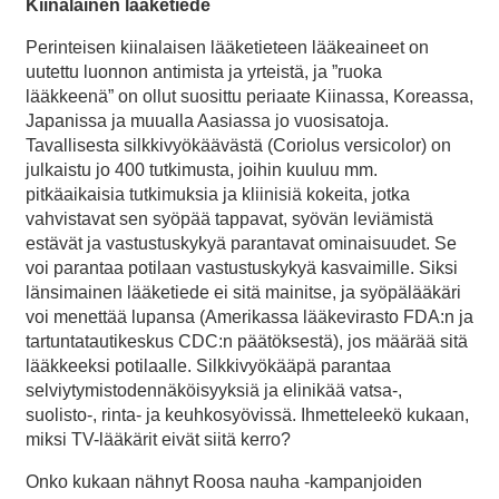
Kiinalainen lääketiede
Perinteisen kiinalaisen lääketieteen lääkeaineet on
uutettu luonnon antimista ja yrteistä, ja ”ruoka
lääkkeenä” on ollut suosittu periaate Kiinassa, Koreassa,
Japanissa ja muualla Aasiassa jo vuosisatoja.
Tavallisesta silkkivyökäävästä (Coriolus versicolor) on
julkaistu jo 400 tutkimusta, joihin kuuluu mm.
pitkäaikaisia tutkimuksia ja kliinisiä kokeita, jotka
vahvistavat sen syöpää tappavat, syövän leviämistä
estävät ja vastustuskykyä parantavat ominaisuudet. Se
voi parantaa potilaan vastustuskykyä kasvaimille. Siksi
länsimainen lääketiede ei sitä mainitse, ja syöpälääkäri
voi menettää lupansa (Amerikassa lääkevirasto FDA:n ja
tartuntatautikeskus CDC:n päätöksestä), jos määrää sitä
lääkkeeksi potilaalle. Silkkivyökääpä parantaa
selviytymistodennäköisyyksiä ja elinikää vatsa-,
suolisto-, rinta- ja keuhkosyövissä. Ihmetteleekö kukaan,
miksi TV-lääkärit eivät siitä kerro?
Onko kukaan nähnyt Roosa nauha -kampanjoiden