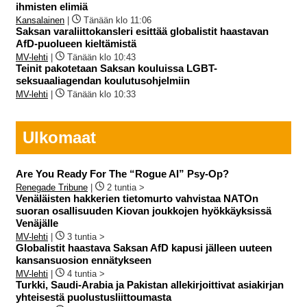
ihmisten elimiä
Kansalainen
|
Tänään klo 11:06
Saksan varaliittokansleri esittää globalistit haastavan
AfD-puolueen kieltämistä
MV-lehti
|
Tänään klo 10:43
Teinit pakotetaan Saksan kouluissa LGBT-
seksuaaliagendan koulutusohjelmiin
MV-lehti
|
Tänään klo 10:33
Ulkomaat
Are You Ready For The “Rogue AI” Psy-Op?
Renegade Tribune
|
2 tuntia >
Venäläisten hakkerien tietomurto vahvistaa NATOn
suoran osallisuuden Kiovan joukkojen hyökkäyksissä
Venäjälle
MV-lehti
|
3 tuntia >
Globalistit haastava Saksan AfD kapusi jälleen uuteen
kansansuosion ennätykseen
MV-lehti
|
4 tuntia >
Turkki, Saudi-Arabia ja Pakistan allekirjoittivat asiakirjan
yhteisestä puolustusliittoumasta