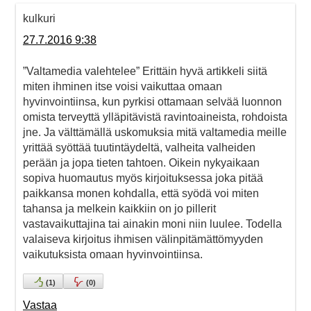
kulkuri
27.7.2016 9:38
”Valtamedia valehtelee” Erittäin hyvä artikkeli siitä
miten ihminen itse voisi vaikuttaa omaan
hyvinvointiinsa, kun pyrkisi ottamaan selvää luonnon
omista terveyttä ylläpitävistä ravintoaineista, rohdoista
jne. Ja välttämällä uskomuksia mitä valtamedia meille
yrittää syöttää tuutintäydeltä, valheita valheiden
perään ja jopa tieten tahtoen. Oikein nykyaikaan
sopiva huomautus myös kirjoituksessa joka pitää
paikkansa monen kohdalla, että syödä voi miten
tahansa ja melkein kaikkiin on jo pillerit
vastavaikuttajina tai ainakin moni niin luulee. Todella
valaiseva kirjoitus ihmisen välinpitämättömyyden
vaikutuksista omaan hyvinvointiinsa.
(
1
)
(
0
)
Vastaa