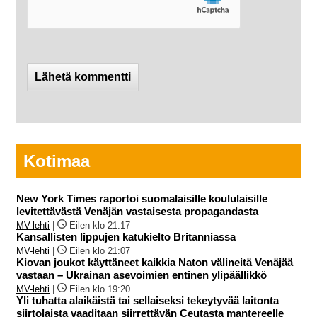
Kotimaa
New York Times raportoi suomalaisille koululaisille
levitettävästä Venäjän vastaisesta propagandasta
MV-lehti
|
Eilen klo 21:17
Kansallisten lippujen katukielto Britanniassa
MV-lehti
|
Eilen klo 21:07
Kiovan joukot käyttäneet kaikkia Naton välineitä Venäjää
vastaan – Ukrainan asevoimien entinen ylipäällikkö
MV-lehti
|
Eilen klo 19:20
Yli tuhatta alaikäistä tai sellaiseksi tekeytyvää laitonta
siirtolaista vaaditaan siirrettävän Ceutasta mantereelle