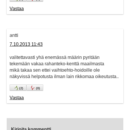
Vastaa
antti
7.10.2013 11:43
valitettavasti yhä enemässä määrin pyritään
tekemään vakaa rahanteko-kenttä maailmasta
mikä takaa sen ettei vaihtoehto-hoidoille ole
näkyvissä helpotusta ilman lain rikkomaa oikeutusta..
(
2
)
(
0
)
Vastaa
Kirjoita kommentti