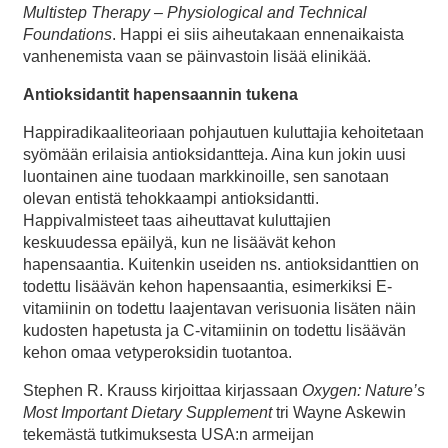
Multistep Therapy – Physiological and Technical
Foundations
. Happi ei siis aiheutakaan ennenaikaista
vanhenemista vaan se päinvastoin lisää elinikää.
Antioksidantit hapensaannin tukena
Happiradikaaliteoriaan pohjautuen kuluttajia kehoitetaan
syömään erilaisia antioksidantteja. Aina kun jokin uusi
luontainen aine tuodaan markkinoille, sen sanotaan
olevan entistä tehokkaampi antioksidantti.
Happivalmisteet taas aiheuttavat kuluttajien
keskuudessa epäilyä, kun ne lisäävät kehon
hapensaantia. Kuitenkin useiden ns. antioksidanttien on
todettu lisäävän kehon hapensaantia, esimerkiksi E-
vitamiinin on todettu laajentavan verisuonia lisäten näin
kudosten hapetusta ja C-vitamiinin on todettu lisäävän
kehon omaa vetyperoksidin tuotantoa.
Stephen R. Krauss kirjoittaa kirjassaan
Oxygen: Nature’s
Most Important Dietary Supplement
tri Wayne Askewin
tekemästä tutkimuksesta USA:n armeijan