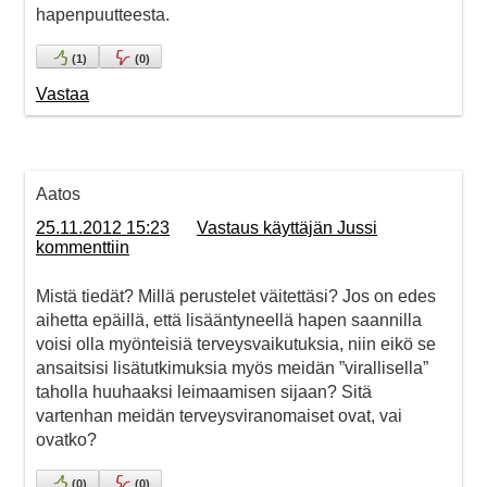
hapenpuutteesta.
(
1
)
(
0
)
Vastaa
Aatos
25.11.2012 15:23
Vastaus käyttäjän Jussi
kommenttiin
Mistä tiedät? Millä perustelet väitettäsi? Jos on edes
aihetta epäillä, että lisääntyneellä hapen saannilla
voisi olla myönteisiä terveysvaikutuksia, niin eikö se
ansaitsisi lisätutkimuksia myös meidän ”virallisella”
taholla huuhaaksi leimaamisen sijaan? Sitä
vartenhan meidän terveysviranomaiset ovat, vai
ovatko?
(
0
)
(
0
)