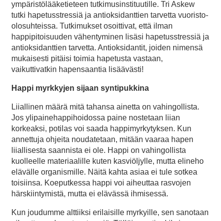
ympäristölääketieteen tutkimusinstituutille. Tri Askew
tutki hapetusstressiä ja antioksidanttien tarvetta vuoristo-
olosuhteissa. Tutkimukset osoittivat, että ilman
happipitoisuuden vähentyminen lisäsi hapetusstressiä ja
antioksidanttien tarvetta. Antioksidantit, joiden nimensä
mukaisesti pitäisi toimia hapetusta vastaan,
vaikuttivatkin hapensaantia lisäävästi!
Happi myrkkyjen sijaan syntipukkina
Liiallinen määrä mitä tahansa ainetta on vahingollista.
Jos ylipainehappihoidossa paine nostetaan liian
korkeaksi, potilas voi saada happimyrkytyksen. Kun
annettuja ohjeita noudatetaan, mitään vaaraa hapen
liiallisesta saannista ei ole. Happi on vahingollista
kuolleelle materiaalille kuten kasviöljylle, mutta elineho
elävälle organismille. Näitä kahta asiaa ei tule sotkea
toisiinsa. Koeputkessa happi voi aiheuttaa rasvojen
härskiintymistä, mutta ei elävässä ihmisessä.
Kun joudumme alttiiksi erilaisille myrkyille, sen sanotaan