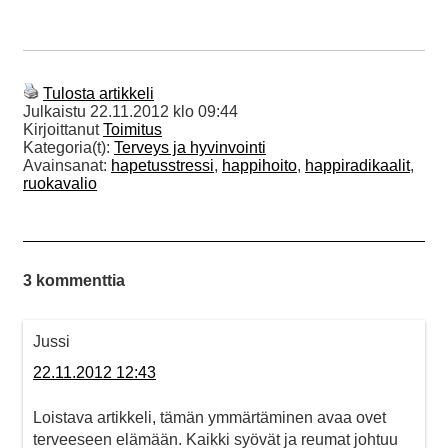
Tulosta artikkeli
Julkaistu
22.11.2012 klo 09:44
Kirjoittanut
Toimitus
Kategoria(t):
Terveys ja hyvinvointi
Avainsanat:
hapetusstressi
,
happihoito
,
happiradikaalit
,
ruokavalio
3 kommenttia
Jussi
22.11.2012 12:43
Loistava artikkeli, tämän ymmärtäminen avaa ovet
terveeseen elämään. Kaikki syövät ja reumat johtuu