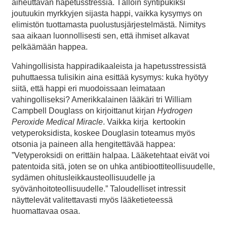
aiheuttavan hapetusstressiä. Tällöin syntipukiksi
joutuukin myrkkyjen sijasta happi, vaikka kysymys on
elimistön tuottamasta puolustusjärjestelmästä. Nimitys
saa aikaan luonnollisesti sen, että ihmiset alkavat
pelkäämään happea.
Vahingollisista happiradikaaleista ja hapetusstressistä
puhuttaessa tulisikin aina esittää kysymys: kuka hyötyy
siitä, että happi eri muodoissaan leimataan
vahingolliseksi? Amerikkalainen lääkäri tri William
Campbell Douglass on kirjoittanut kirjan
Hydrogen
Peroxide Medical Miracle
. Vaikka kirja kertookin
vetyperoksidista, koskee Douglasin toteamus myös
otsonia ja paineen alla hengitettävää happea:
”Vetyperoksidi on erittäin halpaa. Lääketehtaat eivät voi
patentoida sitä, joten se on uhka antibioottiteollisuudelle,
sydämen ohitusleikkausteollisuudelle ja
syövänhoitoteollisuudelle.” Taloudelliset intressit
näyttelevät valitettavasti myös lääketieteessä
huomattavaa osaa.