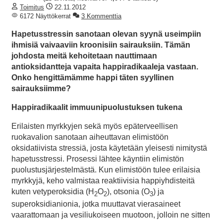
Toimitus
22.11.2012
6172 Näyttökerrat
3 Kommenttia
Hapetusstressin sanotaan olevan syynä useimpiin
ihmisiä vaivaaviin kroonisiin sairauksiin. Tämän
johdosta meitä kehoitetaan nauttimaan
antioksidantteja vapaita happiradikaaleja vastaan.
Onko hengittämämme happi täten syyllinen
sairauksiimme?
Happiradikaalit immuunipuolustuksen tukena
Erilaisten myrkkyjen sekä myös epäterveellisen
ruokavalion sanotaan aiheuttavan elimistöön
oksidatiivista stressiä, josta käytetään yleisesti nimitystä
hapetusstressi. Prosessi lähtee käyntiin elimistön
puolustusjärjestelmästä. Kun elimistöön tulee erilaisia
myrkkyjä, keho valmistaa reaktiivisia happiyhdisteitä
kuten vetyperoksidia (H
O
), otsonia (O
) ja
2
2
3
superoksidianionia, jotka muuttavat vierasaineet
vaarattomaan ja vesiliukoiseen muotoon, jolloin ne sitten