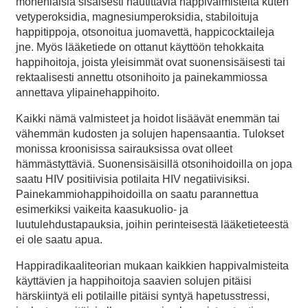
monenlaisia sisäisesti nautittavia happivalmisteita kuten
vetyperoksidia, magnesiumperoksidia, stabiloituja
happitippoja, otsonoitua juomavettä, happicocktaileja
jne. Myös lääketiede on ottanut käyttöön tehokkaita
happihoitoja, joista yleisimmät ovat suonensisäisesti tai
rektaalisesti annettu otsonihoito ja painekammiossa
annettava ylipainehappihoito.
Kaikki nämä valmisteet ja hoidot lisäävät enemmän tai
vähemmän kudosten ja solujen hapensaantia. Tulokset
monissa kroonisissa sairauksissa ovat olleet
hämmästyttäviä. Suonensisäisillä otsonihoidoilla on jopa
saatu HIV positiivisia potilaita HIV negatiivisiksi.
Painekammiohappihoidoilla on saatu parannettua
esimerkiksi vaikeita kaasukuolio- ja
luutulehdustapauksia, joihin perinteisestä lääketieteestä
ei ole saatu apua.
Happiradikaaliteorian mukaan kaikkien happivalmisteita
käyttävien ja happihoitoja saavien solujen pitäisi
härskiintyä eli potilaille pitäisi syntyä hapetusstressi,