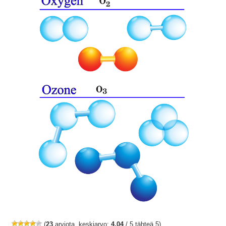
(
23
arviota, keskiarvo:
4,04
/ 5 tähteä 5)