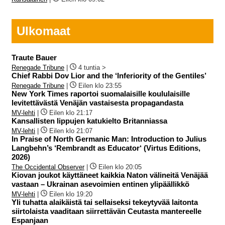
Ulkomaat
Traute Bauer
Renegade Tribune
|
4 tuntia >
Chief Rabbi Dov Lior and the ‘Inferiority of the Gentiles’
Renegade Tribune
|
Eilen klo 23:55
New York Times raportoi suomalaisille koululaisille
levitettävästä Venäjän vastaisesta propagandasta
MV-lehti
|
Eilen klo 21:17
Kansallisten lippujen katukielto Britanniassa
MV-lehti
|
Eilen klo 21:07
In Praise of North Germanic Man: Introduction to Julius
Langbehn’s ‘Rembrandt as Educator‘ (Virtus Editions,
2026)
The Occidental Observer
|
Eilen klo 20:05
Kiovan joukot käyttäneet kaikkia Naton välineitä Venäjää
vastaan – Ukrainan asevoimien entinen ylipäällikkö
MV-lehti
|
Eilen klo 19:20
Yli tuhatta alaikäistä tai sellaiseksi tekeytyvää laitonta
siirtolaista vaaditaan siirrettävän Ceutasta mantereelle
Espanjaan