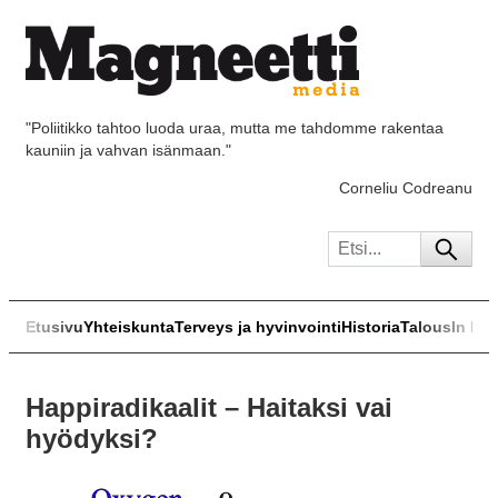
"Poliitikko tahtoo luoda uraa, mutta me tahdomme rakentaa
kauniin ja vahvan isänmaan."
Corneliu Codreanu
Etusivu
Yhteiskunta
Terveys ja hyvinvointi
Historia
Talous
In Eng
Happiradikaalit – Haitaksi vai
hyödyksi?