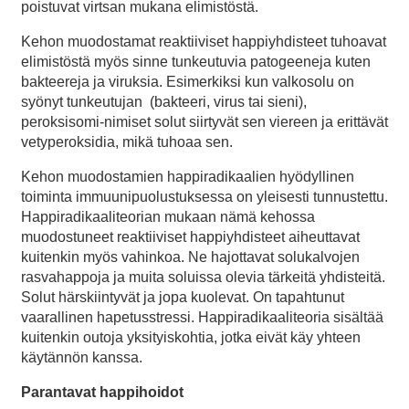
poistuvat virtsan mukana elimistöstä.
Kehon muodostamat reaktiiviset happiyhdisteet tuhoavat
elimistöstä myös sinne tunkeutuvia patogeeneja kuten
bakteereja ja viruksia. Esimerkiksi kun valkosolu on
syönyt tunkeutujan (bakteeri, virus tai sieni),
peroksisomi-nimiset solut siirtyvät sen viereen ja erittävät
vetyperoksidia, mikä tuhoaa sen.
Kehon muodostamien happiradikaalien hyödyllinen
toiminta immuunipuolustuksessa on yleisesti tunnustettu.
Happiradikaaliteorian mukaan nämä kehossa
muodostuneet reaktiiviset happiyhdisteet aiheuttavat
kuitenkin myös vahinkoa. Ne hajottavat solukalvojen
rasvahappoja ja muita soluissa olevia tärkeitä yhdisteitä.
Solut härskiintyvät ja jopa kuolevat. On tapahtunut
vaarallinen hapetusstressi. Happiradikaaliteoria sisältää
kuitenkin outoja yksityiskohtia, jotka eivät käy yhteen
käytännön kanssa.
Parantavat happihoidot