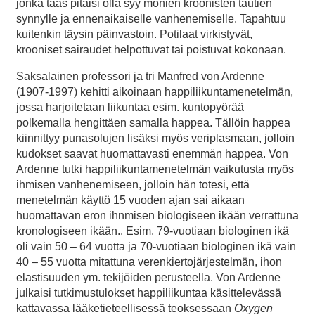
jonka taas pitäisi olla syy monien kroonisten tautien
synnylle ja ennenaikaiselle vanhenemiselle. Tapahtuu
kuitenkin täysin päinvastoin. Potilaat virkistyvät,
krooniset sairaudet helpottuvat tai poistuvat kokonaan.
Saksalainen professori ja tri Manfred von Ardenne
(1907-1997) kehitti aikoinaan happiliikuntamenetelmän,
jossa harjoitetaan liikuntaa esim. kuntopyörää
polkemalla hengittäen samalla happea. Tällöin happea
kiinnittyy punasolujen lisäksi myös veriplasmaan, jolloin
kudokset saavat huomattavasti enemmän happea. Von
Ardenne tutki happiliikuntamenetelmän vaikutusta myös
ihmisen vanhenemiseen, jolloin hän totesi, että
menetelmän käyttö 15 vuoden ajan sai aikaan
huomattavan eron ihnmisen biologiseen ikään verrattuna
kronologiseen ikään.. Esim. 79-vuotiaan biologinen ikä
oli vain 50 – 64 vuotta ja 70-vuotiaan biologinen ikä vain
40 – 55 vuotta mitattuna verenkiertojärjestelmän, ihon
elastisuuden ym. tekijöiden perusteella. Von Ardenne
julkaisi tutkimustulokset happiliikuntaa käsittelevässä
kattavassa lääketieteellisessä teoksessaan
Oxygen