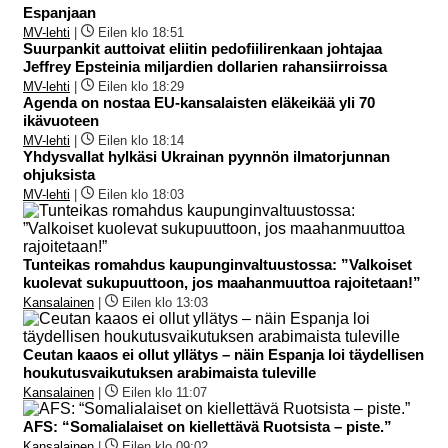
Espanjaan
MV-lehti
|
Eilen klo 18:51
Suurpankit auttoivat eliitin pedofiilirenkaan johtajaa
Jeffrey Epsteinia miljardien dollarien rahansiirroissa
MV-lehti
|
Eilen klo 18:29
Agenda on nostaa EU-kansalaisten eläkeikää yli 70
ikävuoteen
MV-lehti
|
Eilen klo 18:14
Yhdysvallat hylkäsi Ukrainan pyynnön ilmatorjunnan
ohjuksista
MV-lehti
|
Eilen klo 18:03
Tunteikas romahdus kaupunginvaltuustossa: ”Valkoiset
kuolevat sukupuuttoon, jos maahanmuuttoa rajoitetaan!”
Kansalainen
|
Eilen klo 13:03
Ceutan kaaos ei ollut yllätys – näin Espanja loi täydellisen
houkutusvaikutuksen arabimaista tuleville
Kansalainen
|
Eilen klo 11:07
AFS: “Somalialaiset on kiellettävä Ruotsista – piste.”
Kansalainen
|
Eilen klo 09:02