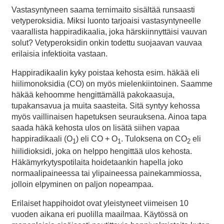
Vastasyntyneen saama ternimaito sisältää runsaasti
vetyperoksidia. Miksi luonto tarjoaisi vastasyntyneelle
vaarallista happiradikaalia, joka härskiinnyttäisi vauvan
solut? Vetyperoksidin onkin todettu suojaavan vauvaa
erilaisia infektioita vastaan.
Happiradikaalin kyky poistaa kehosta esim. häkää eli
hiilimonoksidia (CO) on myös mielenkiintoinen. Saamme
häkää kehoomme hengittämällä pakokaasuja,
tupakansavua ja muita saasteita. Sitä syntyy kehossa
myös vaillinaisen hapetuksen seurauksena. Ainoa tapa
saada häkä kehosta ulos on lisätä siihen vapaa
happiradikaali (O
) eli CO + O
. Tuloksena on CO
eli
1
1
2
hiilidioksidi, joka on helppo hengittää ulos kehosta.
Häkämyrkytyspotilaita hoidetaankin hapella joko
normaalipaineessa tai ylipaineessa painekammiossa,
jolloin elpyminen on paljon nopeampaa.
Erilaiset happihoidot ovat yleistyneet viimeisen 10
vuoden aikana eri puolilla maailmaa. Käytössä on