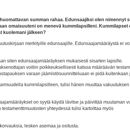
in huomattavan summan rahaa. Edunsaajiksi olen nimennyt s
ukaan omaisuuteni on menevä kummilapsilleni. Kummilapset e
ät kuolemani jälkeen?
tuskirjaan merkityille edunsaajille. Edunsaajamääräystä ei vo
n siten edunsaajamääräyksen mukaisesti sisarten lapsille.
ksenottajan voitiin poikkeuksellisesti katsoa määräävän testam
stapauksen varaan jäämistösuunnitteluaan ei pidä kuitenkaan j
armuudella kummilapsilleen, tulisi hänen muuttaa vakuutuksen
saajamääräykset on syytä käydä lävitse ja päivittää muutaman 
n testamenttimuutosten yhteydessä tulisi kartoittaa myös
orvauksia, lesken asemaa ja ositusta.