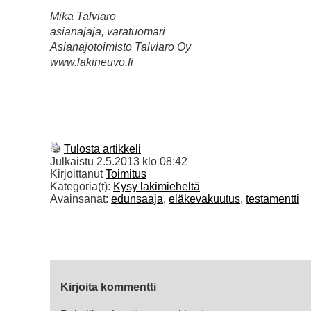
Mika Talviaro
asianajaja, varatuomari
Asianajotoimisto Talviaro Oy
www.lakineuvo.fi
Tulosta artikkeli
Julkaistu
2.5.2013 klo 08:42
Kirjoittanut
Toimitus
Kategoria(t):
Kysy lakimieheltä
Avainsanat:
edunsaaja
,
eläkevakuutus
,
testamentti
Kirjoita kommentti