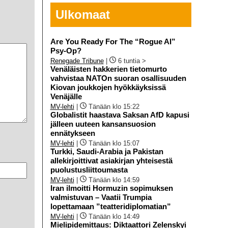
Ulkomaat
Are You Ready For The “Rogue AI”
Psy-Op?
Renegade Tribune
|
6 tuntia >
Venäläisten hakkerien tietomurto
vahvistaa NATOn suoran osallisuuden
Kiovan joukkojen hyökkäyksissä
Venäjälle
MV-lehti
|
Tänään klo 15:22
Globalistit haastava Saksan AfD kapusi
jälleen uuteen kansansuosion
ennätykseen
MV-lehti
|
Tänään klo 15:07
Turkki, Saudi-Arabia ja Pakistan
allekirjoittivat asiakirjan yhteisestä
puolustusliittoumasta
MV-lehti
|
Tänään klo 14:59
Iran ilmoitti Hormuzin sopimuksen
valmistuvan – Vaatii Trumpia
lopettamaan ”teatteridiplomatian”
MV-lehti
|
Tänään klo 14:49
Mielipidemittaus: Diktaattori Zelenskyi