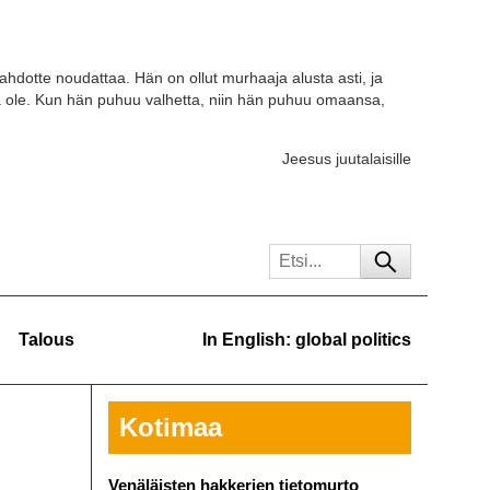
tahdotte noudattaa. Hän on ollut murhaaja alusta asti, ja
a ole. Kun hän puhuu valhetta, niin hän puhuu omaansa,
Jeesus juutalaisille
Talous
In English: global politics
Kotimaa
Venäläisten hakkerien tietomurto