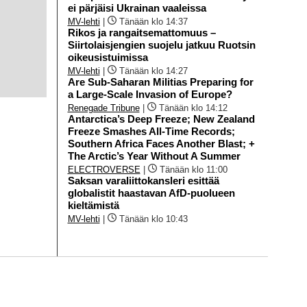
ei pärjäisi Ukrainan vaaleissa
MV-lehti
|
Tänään klo 14:37
Rikos ja rangaitsemattomuus –
Siirtolaisjengien suojelu jatkuu Ruotsin
oikeusistuimissa
MV-lehti
|
Tänään klo 14:27
Are Sub-Saharan Militias Preparing for
a Large-Scale Invasion of Europe?
Renegade Tribune
|
Tänään klo 14:12
Antarctica’s Deep Freeze; New Zealand
Freeze Smashes All-Time Records;
Southern Africa Faces Another Blast; +
The Arctic’s Year Without A Summer
ELECTROVERSE
|
Tänään klo 11:00
Saksan varaliittokansleri esittää
globalistit haastavan AfD-puolueen
kieltämistä
MV-lehti
|
Tänään klo 10:43