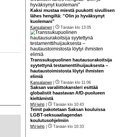
Kaksi mustaa miestä puukotti sivullisen
lähes hengiltä: “Olin jo hyväksynyt
kuolemani”
Kansalainen
|
Tänään klo 13:05
Transsukupuolinen hautausurakoitsija
syytettynä testamenttihuijauksesta –
hautaustoimistosta löytyi ihmisten
elimiä
Kansalainen
|
Tänään klo 11:06
Saksan varaliittokansleri esittää
globalistit haastavan AfD-puolueen
kieltämistä
MV-lehti
|
Tänään klo 10:43
Teinit pakotetaan Saksan kouluissa
LGBT-seksuaaliagendan
koulutusohjelmiin
MV-lehti
|
Tänään klo 10:33