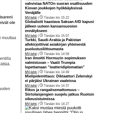
vahvistaa NATOn suoran osallisuuden
Kiovan joukkojen hyökkäyksissä
Venäjälle
isareni
MV-lehti
|
Tänään klo 15:22
Globalistit haastava Saksan AfD kapusi
ivät ole
jälleen uuteen kansansuosion
ennätykseen
MV-lehti
|
Tänään klo 15:07
i muuttaa
Turkki, Saudi-Arabia ja Pakistan
allekirjoittivat asiakirjan yhteisestä
puolustusliittoumasta
MV-lehti
|
Tänään klo 14:59
Iran ilmoitti Hormuzin sopimuksen
entilla
valmistuvan – Vaatii Trumpia
ättää.
lopettamaan ”teatteridiplomatian”
MV-lehti
|
Tänään klo 14:49
Mielipidemittaus: Diktaattori Zelenskyi
ei pärjäisi Ukrainan vaaleissa
MV-lehti
|
Tänään klo 14:37
vuoden
Rikos ja rangaitsemattomuus –
Siirtolaisjengien suojelu jatkuu Ruotsin
oikeusistuimissa
MV-lehti
|
Tänään klo 14:27