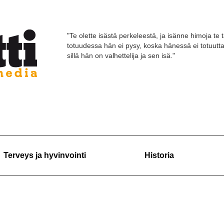
"Te olette isästä perkeleestä, ja isänne himoja te 
totuudessa hän ei pysy, koska hänessä ei totuutt
sillä hän on valhettelija ja sen isä."
Terveys ja hyvinvointi
Historia