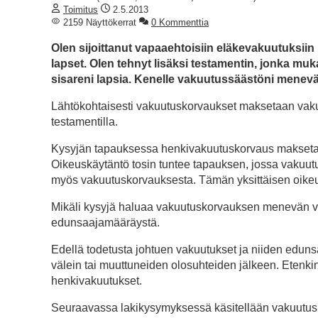
Toimitus
2.5.2013
2159 Näyttökerrat
0 Kommenttia
Olen sijoittanut vapaaehtoisiin eläkevakuutuksi
lapset. Olen tehnyt lisäksi testamentin, jonka m
sisareni lapsia. Kenelle vakuutussäästöni menev
Lähtökohtaisesti vakuutuskorvaukset maksetaan vakuu
testamentilla.
Kysyjän tapauksessa henkivakuutuskorvaus maksetaa
Oikeuskäytäntö tosin tuntee tapauksen, jossa vakuutu
myös vakuutuskorvauksesta. Tämän yksittäisen oikeu
Mikäli kysyjä haluaa vakuutuskorvauksen menevän v
edunsaajamääräystä.
Edellä todetusta johtuen vakuutukset ja niiden edun
välein tai muuttuneiden olosuhteiden jälkeen. Etenki
henkivakuutukset.
Seuraavassa lakikysymyksessä käsitellään vakuutusk