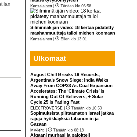
tilan
Kansalainen
|
Tänään klo 06:58
Silminnäkijän video: 18 kertaa pidätetty
.
maahanmuuttaja talloi miehen koomaan
Kansalainen
|
Eilen klo 13:01
Ulkomaat
August Chill Breaks 19 Records;
Argentina’s Snow Siege; India Walks
Away From COP33 As Coal Expansion
Accelerates; The ‘Climate Crisis’ Is
Running Out Of Believers; + Solar
Cycle 25 Is Fading Fast
ELECTROVERSE
|
Tänään klo 10:53
Sopimuksista piittaamaton Israel jatkaa
rajuja hyökkäyksiä Libanoniin ja
Gazaan
MV-lehti
|
Tänään klo 08:18
Afgaani murhasi ja paloitteli