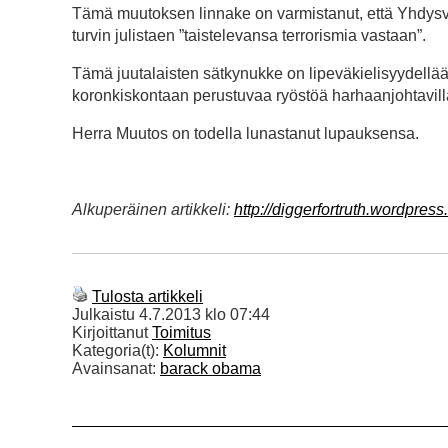
Tämä muutoksen linnake on varmistanut, että Yhdysv
turvin julistaen ”taistelevansa terrorismia vastaan”.
Tämä juutalaisten sätkynukke on lipeväkielisyydellää
koronkiskontaan perustuvaa ryöstöä harhaanjohtavilla
Herra Muutos on todella lunastanut lupauksensa.
Alkuperäinen artikkeli:
http://diggerfortruth.wordpr
Tulosta artikkeli
Julkaistu
4.7.2013 klo 07:44
Kirjoittanut
Toimitus
Kategoria(t):
Kolumnit
Avainsanat:
barack obama