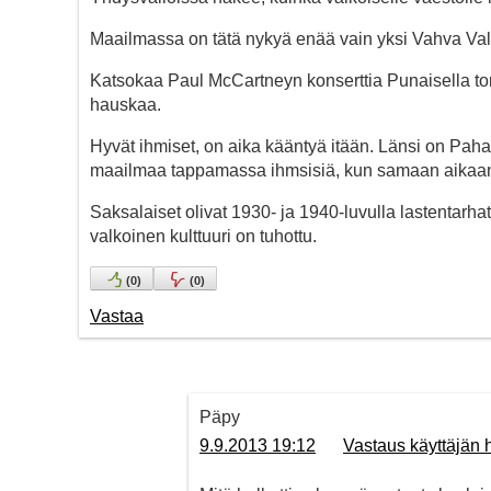
Maailmassa on tätä nykyä enää vain yksi Vahva Va
Katsokaa Paul McCartneyn konserttia Punaisella tori
hauskaa.
Hyvät ihmiset, on aika kääntyä itään. Länsi on Pahan
maailmaa tappamassa ihmsisiä, kun samaan aikaan g
Saksalaiset olivat 1930- ja 1940-luvulla lastentarhat
valkoinen kulttuuri on tuhottu.
(
0
)
(
0
)
Vastaa
Päpy
9.9.2013 19:12
Vastaus käyttäjän 