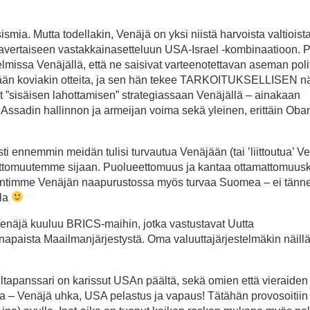
ia. Mutta todellakin, Venäjä on yksi niistä harvoista valtioist
savertaiseen vastakkainasetteluun USA-Israel -kombinaatioon. P
etelmissa Venäjällä, että ne saisivat varteenotettavan aseman poli
ämään koviakin otteita, ja sen hän tekee TARKOITUKSELLISEN nä
t ”sisäisen lahottamisen” strategiassaan Venäjällä – ainakaan
a Assadin hallinnon ja armeijan voima sekä yleinen, erittäin Ob
sti ennemmin meidän tulisi turvautua Venäjään (tai ’liittoutua’ V
eettomuutemme sijaan. Puolueettomuus ja kantaa ottamattomuusk
jaintimme Venäjän naapurustossa myös turvaa Suomea – ei tänn
lla
i. Venäjä kuuluu BRICS-maihin, jotka vastustavat Uutta
napaista Maailmanjärjestystä. Oma valuuttajärjestelmäkin näillä
ultapanssari on karissut USAn päältä, sekä omien että vieraiden
a – Venäjä uhka, USA pelastus ja vapaus! Tätähän provosoitiin