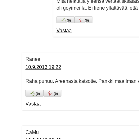
Mitä helkuttia yleensä vertaat sksalai
oli goyimeilla. Ei liene yllättävää, että
(
0
)
(
0
)
Vastaa
Ranee
10.9.2013 19:22
Raha puhuu. Areenasta katsotte. Pankki maailman v
(
0
)
(
0
)
Vastaa
CaMu