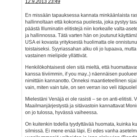
12.9.2013 23:49
En missään tapauksessa kannata minkäänlaista rasism
hallinnoltaan että kokonsa puolesta, joka pystyy ta
päästä Illuminatin elitistejä niin korkealle valta-as
ja hallinnossa. Tätä varten hän on joutunut käytt
USA ei kovasta yrityksestä huolimatta ole onnistunu
toistaiseksi. Syyriassahan alku oli jo lupaava, mutt
vastainen mielipide yllättivät.
Henkilökohtaisesti olen sitä mieltä, että huomattava
kanssa tiiviimmin, if you may..) näennäisen puolu
nimittäin kannanotto. Onneksi maantieteellinen si
vain, miten vain tule, on sen verran iso veli itäpuole
Mielestäni Venäjä ei ole rasisti – se on anti-elitist
Maailmanjärjestystä ja sitävastoin kannattavat Moni
on jo tulossa, hyvässä vaiheessa.
On kuitenkin todella tyydyttävää huomata, kuinka k
silmissä. Ei mene enää läpi. Ei edes vanha asetelm