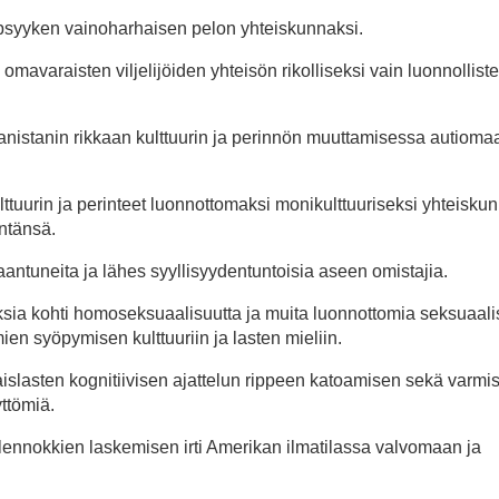
 psyyken vainoharhaisen pelon yhteiskunnaksi.
avaraisten viljelijöiden yhteisön rikolliseksi vain luonnollist
anistanin rikkaan kulttuurin ja perinnön muuttamisessa autiomaa
ttuurin ja perinteet luonnottomaksi monikulttuuriseksi yhteiskun
ntänsä.
aantuneita ja lähes syyllisyydentuntoisia aseen omistajia.
ksia kohti homoseksuaalisuutta ja muita luonnottomia seksuaali
n syöpymisen kulttuuriin ja lasten mieliin.
slasten kognitiivisen ajattelun rippeen katoamisen sekä varmis
yttömiä.
lennokkien laskemisen irti Amerikan ilmatilassa valvomaan ja