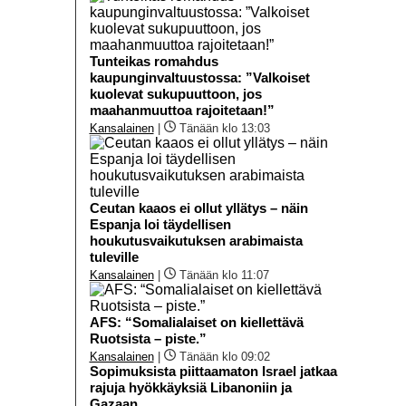
Tunteikas romahdus
kaupunginvaltuustossa: ”Valkoiset
kuolevat sukupuuttoon, jos
maahanmuuttoa rajoitetaan!”
Kansalainen
|
Tänään klo 13:03
Ceutan kaaos ei ollut yllätys – näin
Espanja loi täydellisen
houkutusvaikutuksen arabimaista
tuleville
Kansalainen
|
Tänään klo 11:07
AFS: “Somalialaiset on kiellettävä
Ruotsista – piste.”
Kansalainen
|
Tänään klo 09:02
Sopimuksista piittaamaton Israel jatkaa
rajuja hyökkäyksiä Libanoniin ja
Gazaan