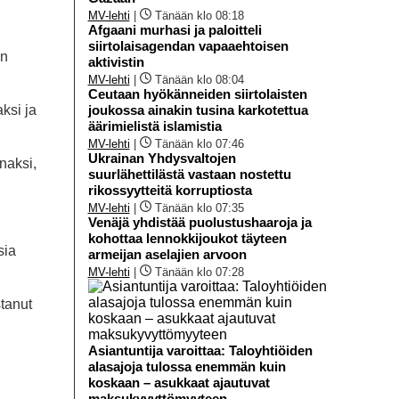
MV-lehti
|
Tänään klo 08:18
Afgaani murhasi ja paloitteli
siirtolaisagendan vapaaehtoisen
en
aktivistin
MV-lehti
|
Tänään klo 08:04
Ceutaan hyökänneiden siirtolaisten
ksi ja
joukossa ainakin tusina karkotettua
äärimielistä islamistia
MV-lehti
|
Tänään klo 07:46
Ukrainan Yhdysvaltojen
naksi,
suurlähettilästä vastaan nostettu
rikossyytteitä korruptiosta
MV-lehti
|
Tänään klo 07:35
Venäjä yhdistää puolustushaaroja ja
kohottaa lennokkijoukot täyteen
sia
armeijan aselajien arvoon
MV-lehti
|
Tänään klo 07:28
tanut
Asiantuntija varoittaa: Taloyhtiöiden
alasajoja tulossa enemmän kuin
koskaan – asukkaat ajautuvat
maksukyvyttömyyteen