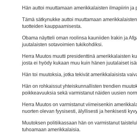
Hän auttoi muuttamaan amerikkalaisten ilmapiirin ja
Tämä sätkynukke auttoi muuttamaan amerikkalaisten om
tuotteiden kauppaamisesta.
Obama näytteli oman roolinsa kauniiden Irakin ja Afg
juutalaisten sotavoimien tukikohdiksi.
Herra Muutos muutti presidenttinä amerikkalaisten kul
josta ei hyödy kukaan muu kuin hänen juutalaiset isä
Hän toi muutoksia, jotka tekivät amerikkalaisista vaiv
Hän on rohkaissut yhteiskunnallisten trendien muuto
poikkeavuuksia sekä varmistanut näiden uusien normie
Herra Muutos on varmistanut viimeisenkin amerikkalai
nuorten olevan fyysisesti, älyllisesti ja henkisesti kyv
Muutoksen politiikassaan hän on varmistanut taistelu
tuhoamaan amerikkalaisia.