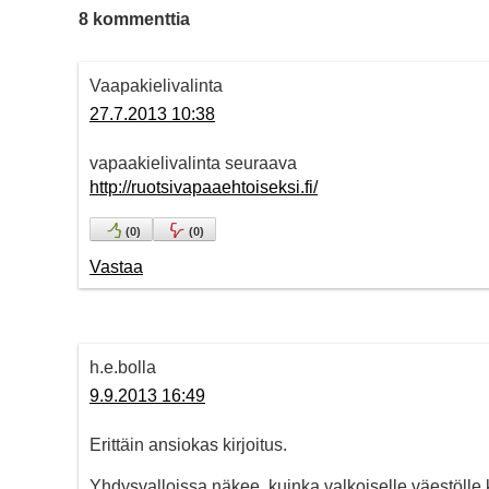
8 kommenttia
Vaapakielivalinta
27.7.2013 10:38
vapaakielivalinta seuraava
http://ruotsivapaaehtoiseksi.fi/
(
0
)
(
0
)
Vastaa
h.e.bolla
9.9.2013 16:49
Erittäin ansiokas kirjoitus.
Yhdysvalloissa näkee, kuinka valkoiselle väestölle k