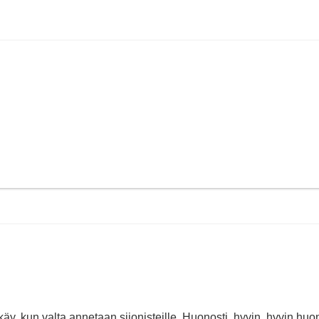
äy, kun valta annetaan siionisteille. Huonosti, hyvin, hyvin huon