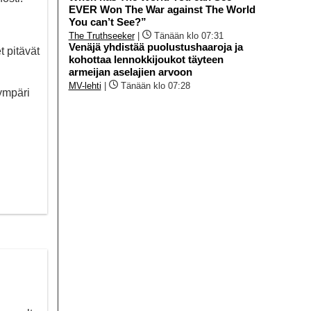
EVER Won The War against The World
You can’t See?”
The Truthseeker
|
Tänään klo 07:31
Venäjä yhdistää puolustushaaroja ja
t pitävät
kohottaa lennokkijoukot täyteen
armeijan aselajien arvoon
MV-lehti
|
Tänään klo 07:28
 ympäri