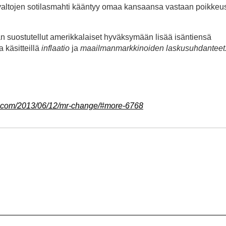
altojen sotilasmahti kääntyy omaa kansaansa vastaan poikkeus
n suostutellut amerikkalaiset hyväksymään lisää isäntiensä
 käsitteillä
inflaatio
ja
maailmanmarkkinoiden laskusuhdanteet
ess.com/2013/06/12/mr-change/#more-6768