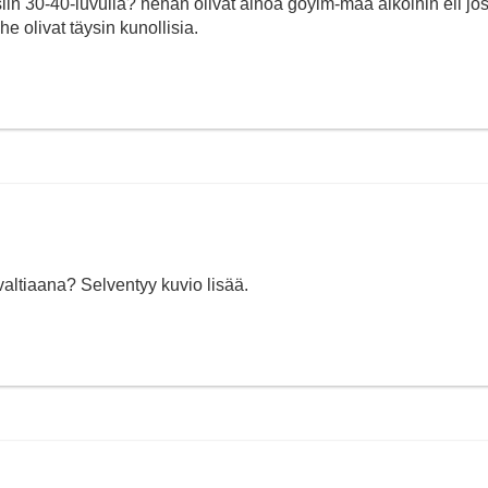
siin 30-40-luvulla? hehän olivat ainoa goyim-maa aikoihin eli jo
 he olivat täysin kunollisia.
altiaana? Selventyy kuvio lisää.