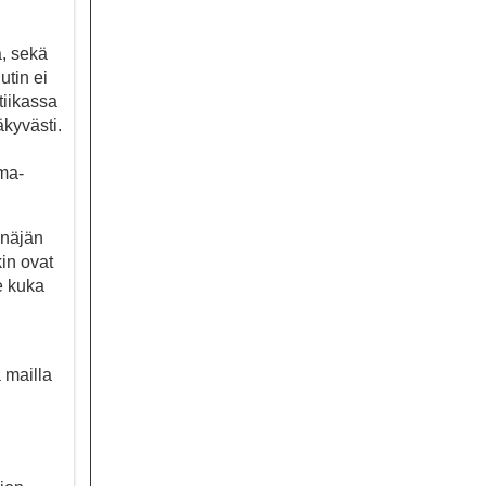
a, sekä
utin ei
tiikassa
kyvästi.
ama-
enäjän
in ovat
e kuka
 mailla