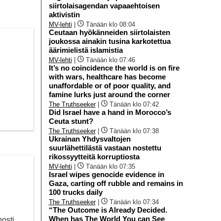
siirtolaisagendan vapaaehtoisen
aktivistin
MV-lehti
|
Tänään klo 08:04
Ceutaan hyökänneiden siirtolaisten
joukossa ainakin tusina karkotettua
äärimielistä islamistia
MV-lehti
|
Tänään klo 07:46
It’s no coincidence the world is on fire
with wars, healthcare has become
unaffordable or of poor quality, and
famine lurks just around the corner
The Truthseeker
|
Tänään klo 07:42
Did Israel have a hand in Morocco’s
Ceuta stunt?
The Truthseeker
|
Tänään klo 07:38
Ukrainan Yhdysvaltojen
suurlähettilästä vastaan nostettu
rikossyytteitä korruptiosta
MV-lehti
|
Tänään klo 07:35
Israel wipes genocide evidence in
Gaza, carting off rubble and remains in
100 trucks daily
The Truthseeker
|
Tänään klo 07:34
“The Outcome is Already Decided.
When has The World You can See
osti.