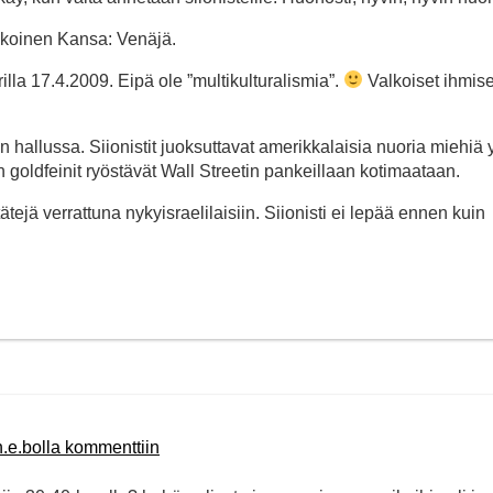
lkoinen Kansa: Venäjä.
lla 17.4.2009. Eipä ole ”multikulturalismia”.
Valkoiset ihmise
 hallussa. Siionistit juoksuttavat amerikkalaisia nuoria miehiä
oldfeinit ryöstävät Wall Streetin pankeillaan kotimaataan.
ätejä verrattuna nykyisraelilaisiin. Siionisti ei lepää ennen kuin
h.e.bolla kommenttiin