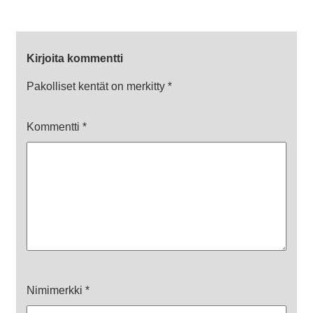
Kirjoita kommentti
Pakolliset kentät on merkitty
*
Kommentti
*
Nimimerkki
*