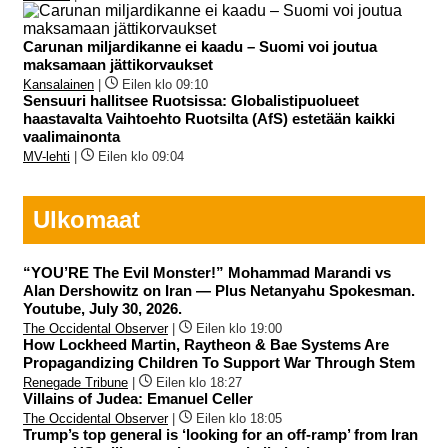
Carunan miljardikanne ei kaadu – Suomi voi joutua
maksamaan jättikorvaukset
Kansalainen
|
Eilen klo 09:10
Sensuuri hallitsee Ruotsissa: Globalistipuolueet
haastavalta Vaihtoehto Ruotsilta (AfS) estetään kaikki
vaalimainonta
MV-lehti
|
Eilen klo 09:04
Ulkomaat
“YOU’RE The Evil Monster!” Mohammad Marandi vs
Alan Dershowitz on Iran — Plus Netanyahu Spokesman.
Youtube, July 30, 2026.
The Occidental Observer
|
Eilen klo 19:00
How Lockheed Martin, Raytheon & Bae Systems Are
Propagandizing Children To Support War Through Stem
Renegade Tribune
|
Eilen klo 18:27
Villains of Judea: Emanuel Celler
The Occidental Observer
|
Eilen klo 18:05
Trump’s top general is ‘looking for an off-ramp’ from Iran