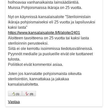
holhoavaa vanhanaikaista lainsäädäntöä.
Muissa Pohjoismaissa ikäraja on 25 vuotta.
Nyt on käynnissä kansalaisaloite ”Steriloimislain
ikäraja pohjoismaiseksi eli 25 vuotta ja lapsiluvuksi
kaksi lasta”
https://www.kansalaisaloite.fi/fi/aloite/2401
Aloitteen tavoitteena on 25 vuotta tai kaksi lasta
steriloinnin perusteeksi.
Siitä ei ole kerrottu isoimmissa tiedotusvälineissä.
Pyynnöt medialle ja puolueille eivät ole tuottaneet
tulosta.
Poliitikot eivät kommentoi asiaa.
Joten jos kannatatte pohjoismaista oikeutta
sterilointiiin, kannattakaa ja jakakaa
kansalaisaloitetta.
(
1
)
(
0
)
Vastaa