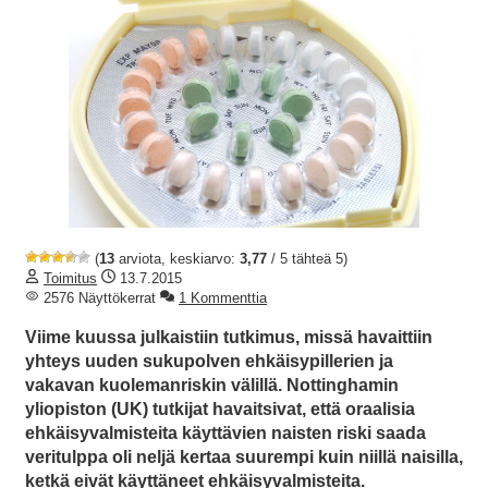
(
13
arviota, keskiarvo:
3,77
/ 5 tähteä 5)
Toimitus
13.7.2015
2576 Näyttökerrat
1 Kommenttia
Viime kuussa julkaistiin tutkimus, missä havaittiin
yhteys uuden sukupolven ehkäisypillerien ja
vakavan kuolemanriskin välillä. Nottinghamin
yliopiston (UK) tutkijat havaitsivat, että oraalisia
ehkäisyvalmisteita käyttävien naisten riski saada
veritulppa oli neljä kertaa suurempi kuin niillä naisilla,
ketkä eivät käyttäneet ehkäisyvalmisteita.