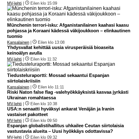
MV-lehti
|
Eilen klo 15:09
Münchenin terrori-isku: Afganistanilainen kaahasi kaasu
pohjassa ja Koraani kädessä väkijoukkoon – elinkautinen
tuomio
Kansalainen
|
Eilen klo 13:08
Yhdysvallat kehittää uusia virusperäisiä bioaseita
keinoälyn avulla
MV-lehti
|
Eilen klo 11:32
Tiedusteluraportti: Mossad sekaantui Espanjan
siirtolaiskriisiin
Kansalainen
|
Eilen klo 11:11
Riski Naton false flag -valehyökkäyksistä kasvaa jyrkästi
Ukrainan romahtaessa
MV-lehti
|
Eilen klo 10:38
USA:n senaatti hyväksyi ankarat Venäjän ja Iranin
vastaiset pakotteet
MV-lehti
|
Eilen klo 09:50
Espanjan globalistihallitus uhkailee Ceutan siirtolaisia
vastustavia alueita – Uusi hyökkäys odottavissa?
MV-lehti
|
Eilen klo 09:32