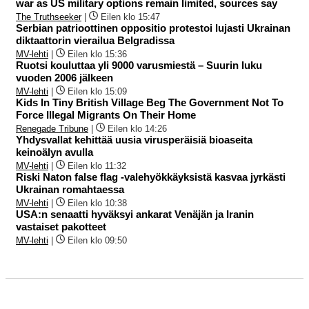
war as US military options remain limited, sources say
The Truthseeker
|
Eilen klo 15:47
Serbian patrioottinen oppositio protestoi lujasti Ukrainan
diktaattorin vierailua Belgradissa
MV-lehti
|
Eilen klo 15:36
Ruotsi kouluttaa yli 9000 varusmiestä – Suurin luku
vuoden 2006 jälkeen
MV-lehti
|
Eilen klo 15:09
Kids In Tiny British Village Beg The Government Not To
Force Illegal Migrants On Their Home
Renegade Tribune
|
Eilen klo 14:26
Yhdysvallat kehittää uusia virusperäisiä bioaseita
keinoälyn avulla
MV-lehti
|
Eilen klo 11:32
Riski Naton false flag -valehyökkäyksistä kasvaa jyrkästi
Ukrainan romahtaessa
MV-lehti
|
Eilen klo 10:38
USA:n senaatti hyväksyi ankarat Venäjän ja Iranin
vastaiset pakotteet
MV-lehti
|
Eilen klo 09:50