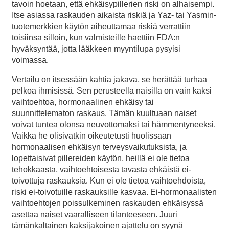
tavoin hoetaan, että ehkäisypillerien riski on alhaisempi.
Itse asiassa raskauden aikaista riskiä ja Yaz- tai Yasmin-
tuotemerkkien käytön aiheuttamaa riskiä verrattiin
toisiinsa silloin, kun valmisteille haettiin FDA:n
hyväksyntää, jotta lääkkeen myyntilupa pysyisi
voimassa.
Vertailu on itsessään kahtia jakava, se herättää turhaa
pelkoa ihmisissä. Sen perusteella naisilla on vain kaksi
vaihtoehtoa, hormonaalinen ehkäisy tai
suunnittelematon raskaus. Tämän kuultuaan naiset
voivat tuntea olonsa neuvottomaksi tai hämmentyneeksi.
Vaikka he olisivatkin oikeutetusti huolissaan
hormonaalisen ehkäisyn terveysvaikutuksista, ja
lopettaisivat pillereiden käytön, heillä ei ole tietoa
tehokkaasta, vaihtoehtoisesta tavasta ehkäistä ei-
toivottuja raskauksia. Kun ei ole tietoa vaihtoehdoista,
riski ei-toivotuille raskauksille kasvaa. Ei-hormonaalisten
vaihtoehtojen poissulkeminen raskauden ehkäisyssä
asettaa naiset vaaralliseen tilanteeseen. Juuri
tämänkaltainen kaksijakoinen ajattelu on syynä