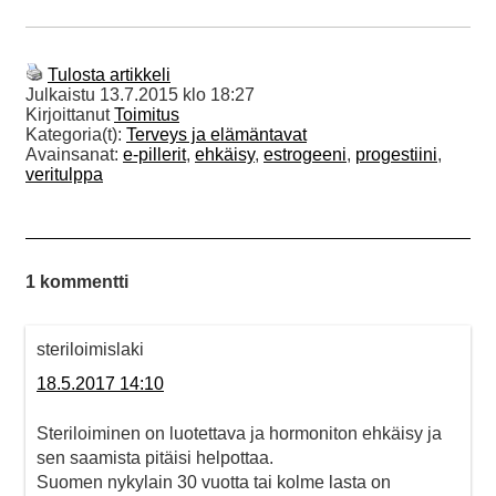
Tulosta artikkeli
Julkaistu
13.7.2015 klo 18:27
Kirjoittanut
Toimitus
Kategoria(t):
Terveys ja elämäntavat
Avainsanat:
e-pillerit
,
ehkäisy
,
estrogeeni
,
progestiini
,
veritulppa
1 kommentti
steriloimislaki
18.5.2017 14:10
Steriloiminen on luotettava ja hormoniton ehkäisy ja
sen saamista pitäisi helpottaa.
Suomen nykylain 30 vuotta tai kolme lasta on