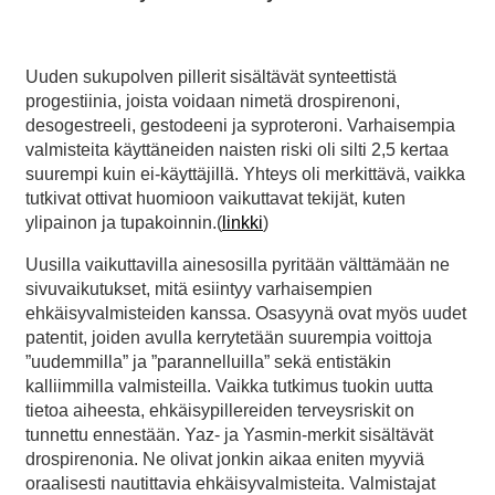
Uuden sukupolven pillerit sisältävät synteettistä
progestiinia, joista voidaan nimetä drospirenoni,
desogestreeli, gestodeeni ja syproteroni. Varhaisempia
valmisteita käyttäneiden naisten riski oli silti 2,5 kertaa
suurempi kuin ei-käyttäjillä. Yhteys oli merkittävä, vaikka
tutkivat ottivat huomioon vaikuttavat tekijät, kuten
ylipainon ja tupakoinnin.(
linkki
)
Uusilla vaikuttavilla ainesosilla pyritään välttämään ne
sivuvaikutukset, mitä esiintyy varhaisempien
ehkäisyvalmisteiden kanssa. Osasyynä ovat myös uudet
patentit, joiden avulla kerrytetään suurempia voittoja
”uudemmilla” ja ”parannelluilla” sekä entistäkin
kalliimmilla valmisteilla. Vaikka tutkimus tuokin uutta
tietoa aiheesta, ehkäisypillereiden terveysriskit on
tunnettu ennestään. Yaz- ja Yasmin-merkit sisältävät
drospirenonia. Ne olivat jonkin aikaa eniten myyviä
oraalisesti nautittavia ehkäisyvalmisteita. Valmistajat