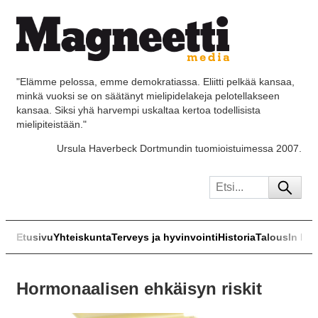
"Elämme pelossa, emme demokratiassa. Eliitti pelkää kansaa,
minkä vuoksi se on säätänyt mielipidelakeja pelotellakseen
kansaa. Siksi yhä harvempi uskaltaa kertoa todellisista
mielipiteistään."
Ursula Haverbeck Dortmundin tuomioistuimessa 2007.
Etusivu
Yhteiskunta
Terveys ja hyvinvointi
Historia
Talous
In Eng
Hormonaalisen ehkäisyn riskit