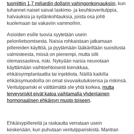
tuomittiin 1,7 miljardin dollarin vahingonkorvauksiin
, kun
tuhannet naiset saivat laskimo- ja keuhkoveritulppia,
halvauksia ja sydänkohtauksia, joista osa johti
kuolemaan tai vakaviin vammoihin.
Asioiden esille tuovia syytetään usein
pelonlietsomisesta. Naisia rohkaistaan jatkamaan
pillereiden käyttöä, ja pyytämään lääkäriltään suositusta
valmisteesta, missä on pienempi, mutta silti
olemassaoleva, riski. Nykyään naisia neuvotaan
käyttämään vaihtoehtoisesti kierukkaa,
ehkäisyimplantaattia tai injektiota. Näillä kaikilla
ehkäisymuodoilla on omat sivuvaikutuksensa ja riskinsä.
Veritulppariski ei välttämättä ole yhtä korkea,
mutta
terveysriskit eivät katoa vaihtamalla yhdenlainen
hormonaalisen ehkäisyn muoto toiseen
.
Ehkäisypillereitä ja raskautta verrataan usein
keskenään, kun puhutaan veritulppariskistä. Mantran