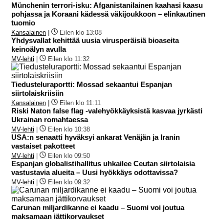
Münchenin terrori-isku: Afganistanilainen kaahasi kaasu
pohjassa ja Koraani kädessä väkijoukkoon – elinkautinen
tuomio
Kansalainen
|
Eilen klo 13:08
Yhdysvallat kehittää uusia virusperäisiä bioaseita
keinoälyn avulla
MV-lehti
|
Eilen klo 11:32
Tiedusteluraportti: Mossad sekaantui Espanjan
siirtolaiskriisiin
Kansalainen
|
Eilen klo 11:11
Riski Naton false flag -valehyökkäyksistä kasvaa jyrkästi
Ukrainan romahtaessa
MV-lehti
|
Eilen klo 10:38
USA:n senaatti hyväksyi ankarat Venäjän ja Iranin
vastaiset pakotteet
MV-lehti
|
Eilen klo 09:50
Espanjan globalistihallitus uhkailee Ceutan siirtolaisia
vastustavia alueita – Uusi hyökkäys odottavissa?
MV-lehti
|
Eilen klo 09:32
Carunan miljardikanne ei kaadu – Suomi voi joutua
maksamaan jättikorvaukset