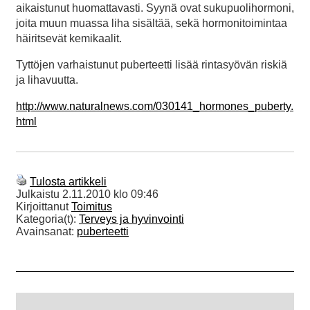
aikaistunut huomattavasti. Syynä ovat sukupuolihormoni,
joita muun muassa liha sisältää, sekä hormonitoimintaa
häiritsevät kemikaalit.
Tyttöjen varhaistunut puberteetti lisää rintasyövän riskiä
ja lihavuutta.
http://www.naturalnews.com/030141_hormones_puberty.
html
Tulosta artikkeli
Julkaistu
2.11.2010 klo 09:46
Kirjoittanut
Toimitus
Kategoria(t):
Terveys ja hyvinvointi
Avainsanat:
puberteetti