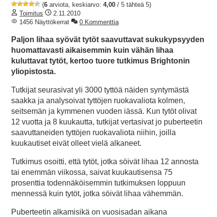
(
6
arviota, keskiarvo:
4,00
/ 5 tähteä 5)
Toimitus
2.11.2010
1456 Näyttökerrat
0 Kommenttia
Paljon lihaa syövät tytöt saavuttavat sukukypsyyden
huomattavasti aikaisemmin kuin vähän lihaa
kuluttavat tytöt, kertoo tuore tutkimus Brightonin
yliopistosta.
Tutkijat seurasivat yli 3000 tyttöä näiden syntymästä
saakka ja analysoivat tyttöjen ruokavaliota kolmen,
seitsemän ja kymmenen vuoden iässä. Kun tytöt olivat
12 vuotta ja 8 kuukautta, tutkijat vertasivat jo puberteetin
saavuttaneiden tyttöjen ruokavaliota niihin, joilla
kuukautiset eivät olleet vielä alkaneet.
Tutkimus osoitti, että tytöt, jotka söivät lihaa 12 annosta
tai enemmän viikossa, saivat kuukautisensa 75
prosenttia todennäköisemmin tutkimuksen loppuun
mennessä kuin tytöt, jotka söivät lihaa vähemmän.
Puberteetin alkamisikä on vuosisadan aikana