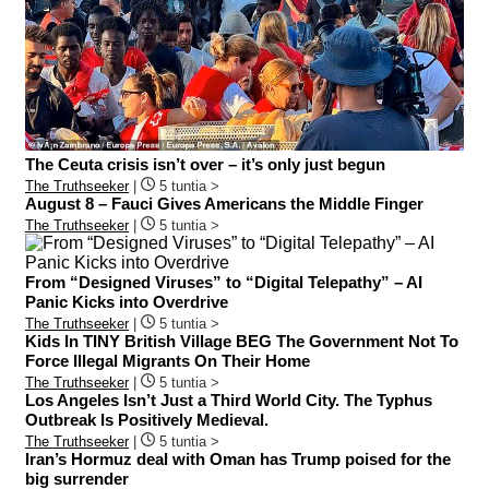
The Ceuta crisis isn’t over – it’s only just begun
The Truthseeker
|
5 tuntia >
August 8 – Fauci Gives Americans the Middle Finger
The Truthseeker
|
5 tuntia >
From “Designed Viruses” to “Digital Telepathy” – AI
Panic Kicks into Overdrive
The Truthseeker
|
5 tuntia >
Kids In TINY British Village BEG The Government Not To
Force Illegal Migrants On Their Home
The Truthseeker
|
5 tuntia >
Los Angeles Isn’t Just a Third World City. The Typhus
Outbreak Is Positively Medieval.
The Truthseeker
|
5 tuntia >
Iran’s Hormuz deal with Oman has Trump poised for the
big surrender