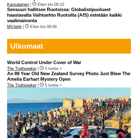
Kansalainen
|
Eilen klo 09:10
Sensuuri hallitsee Ruotsissa: Globalistipuolueet
haastavalta Vaihtoehto Ruotsilta (AfS) estetään kaikki
vaalimainonta
MV-lehti
|
Eilen klo 09:04
Ulkomaat
World Control Under Cover of War
The Truthseeker
|
5 tuntia >
An 89 Year Old New Zealand Survey Photo Just Blew The
Amelia Earhart Mystery Open
The Truthseeker
|
5 tuntia >