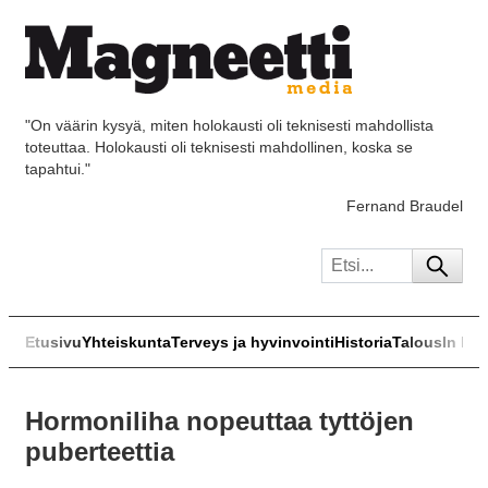
"On väärin kysyä, miten holokausti oli teknisesti mahdollista
toteuttaa. Holokausti oli teknisesti mahdollinen, koska se
tapahtui."
Fernand Braudel
Etusivu
Yhteiskunta
Terveys ja hyvinvointi
Historia
Talous
In Eng
Hormoniliha nopeuttaa tyttöjen
puberteettia