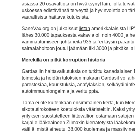
asiassa 20 osavaltiota on hyväksynyt lain, jolla turva
uskoessa edistävänsä terveyttä ja hyvinvointia on tärkeä
vaarallisista haittavaikutuksista.
SaneVax.org on julkaissut
listan
amerikkalaisista HPV
lähes 30.000 tapauksesta vakavia oli noin 4000 ja he
vammautumiseen johtaneita 935 ja ”ei täysin parantun
sairaalahoitoon joutui jäämään liki 3000 ja pitkäksi a
Merckillä on pitkä korruption historia
Gardasilin haittavaikutuksia on tutkittu kanadalaise
toimesta ja heidän tuloksien mukaan Gardasil voi ai
parestesiaa, kouristuksia, anafylaksian, selkäydinin
autoimmuuniongelmia ja veritulppia.
Tämä ei ole kuitenkaan ensimmäinen kerta, kun Merck
sikotautirokotteen koetuloksia vääristeltiin. Kaksi yr
yrityksen suostutelleen liittovaltion ostamaan satojen
karjalle lääkeaineen Zilmaxin kierrätetyistä lääkeko
välillä, mistä aiheutui 38.000 kuolemaa ja massiivine