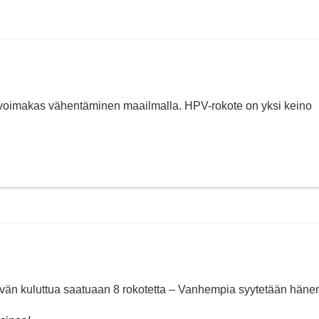
n voimakas vähentäminen maailmalla. HPV-rokote on yksi keino
vän kuluttua saatuaan 8 rokotetta – Vanhempia syytetään häne