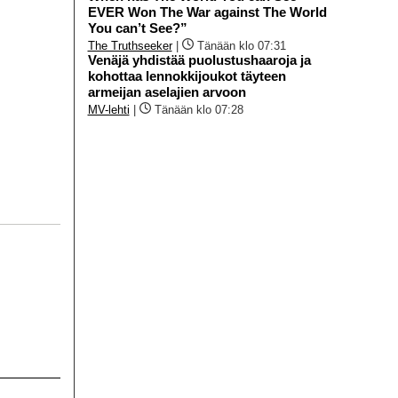
EVER Won The War against The World
You can’t See?”
The Truthseeker
|
Tänään klo 07:31
Venäjä yhdistää puolustushaaroja ja
kohottaa lennokkijoukot täyteen
armeijan aselajien arvoon
MV-lehti
|
Tänään klo 07:28