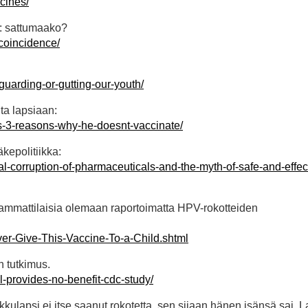
cines/
ä: sattumaako?
coincidence/
uarding-or-gutting-our-youth/
ta lapsiaan:
s-3-reasons-why-he-doesnt-vaccinate/
äkepolitiikka:
al-corruption-of-pharmaceuticals-and-the-myth-of-safe-and-effec
ammattilaisia olemaan raportoimatta HPV-rokotteiden
er-Give-This-Vaccine-To-a-Child.shtml
n tutkimus.
l-provides-no-benefit-cdc-study/
kkulapsi ei itse saanut rokotetta, sen sijaan hänen isänsä sai. La