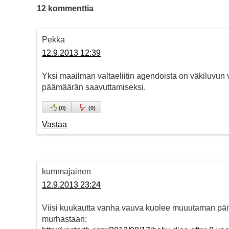
12 kommenttia
Pekka
12.9.2013 12:39
Yksi maailman valtaeliitin agendoista on väkiluvu
päämäärän saavuttamiseksi.
(
0
)
(
0
)
Vastaa
kummajainen
12.9.2013 23:24
Viisi kuukautta vanha vauva kuolee muuutaman päi
murhastaan: