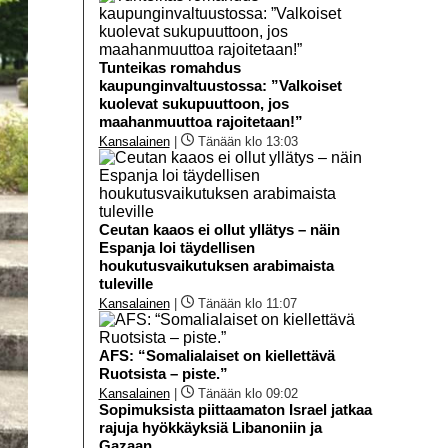
Tunteikas romahdus
kaupunginvaltuustossa: ”Valkoiset
kuolevat sukupuuttoon, jos
maahanmuuttoa rajoitetaan!”
Kansalainen
|
Tänään klo 13:03
Ceutan kaaos ei ollut yllätys – näin
Espanja loi täydellisen
houkutusvaikutuksen arabimaista
tuleville
Kansalainen
|
Tänään klo 11:07
AFS: “Somalialaiset on kiellettävä
Ruotsista – piste.”
Kansalainen
|
Tänään klo 09:02
Sopimuksista piittaamaton Israel jatkaa
rajuja hyökkäyksiä Libanoniin ja
Gazaan