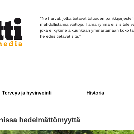
"Ne harvat, jotka tietävät totuuden pankkijärjestelm
mahdollistamia voittoja. Tämä ryhmä ei siis tule
joka ei kykene alkuunkaan ymmärtämään koko tal
he edes tietävät sitä."
Terveys ja hyvinvointi
Historia
anissa hedelmättömyyttä