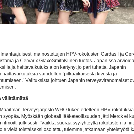
ailmanlaajuisesti mainostettujen HPV-rokotusten Gardasil ja Cer
lmistama ja Cervarix GlaxoSmithKlinen tuotos. Japanissa arvioid
silla ja haittavaikutuksia on kertynyt jo pari tuhatta. Japanin
 haittavaikutuksia vaihdellen ”pitkäaikaisesta kivusta ja
umiseen.” Valituksista johtuen Japanin terveysviranomaiset o
kemisen.
 välittämättä
sta Maailman Terveysjärjestö WHO tukee edelleen HPV-rokotuksi
n syöpää. Myöskään globaali lääketeollisuuden jätti Merck ei k
 ilmoitti julkisesti: ”Vaikka suoraa syy-yhteyttä rokotusten ja ni
ole vielä toistaiseksi osoitettu, tulemme jatkamaan yhteistyötä k