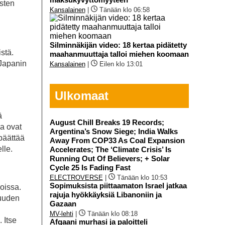
usten
Kansalainen
|
Tänään klo 06:58
Silminnäkijän video: 18 kertaa pidätetty
istä.
maahanmuuttaja talloi miehen koomaan
 Japanin
Kansalainen
|
Eilen klo 13:01
Ulkomaat
ä
August Chill Breaks 19 Records;
ka ovat
Argentina’s Snow Siege; India Walks
päättää
Away From COP33 As Coal Expansion
lle.
Accelerates; The ‘Climate Crisis’ Is
Running Out Of Believers; + Solar
Cycle 25 Is Fading Fast
ELECTROVERSE
|
Tänään klo 10:53
Sopimuksista piittaamaton Israel jatkaa
oissa.
rajuja hyökkäyksiä Libanoniin ja
suuden
Gazaan
MV-lehti
|
Tänään klo 08:18
 Itse
Afgaani murhasi ja paloitteli