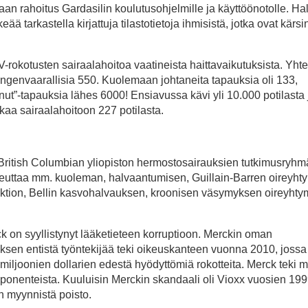
taan rahoitus Gardasilin koulutusohjelmille ja käyttöönotolle. Hal
ä tarkastella kirjattuja tilastotietoja ihmisistä, jotka ovat kärsi
-rokotusten sairaalahoitoa vaatineista haittavaikutuksista. Yht
ngenvaarallisia 550. Kuolemaan johtaneita tapauksia oli 133,
ut”-tapauksia lähes 6000! Ensiavussa kävi yli 10.000 potilasta 
ikaa sairaalahoitoon 227 potilasta.
n British Columbian yliopiston hermostosairauksien tutkimusryh
heuttaa mm. kuoleman, halvaantumisen, Guillain-Barren oireyht
fektion, Bellin kasvohalvauksen, kroonisen väsymyksen oireyhty
 on syyllistynyt lääketieteen korruptioon. Merckin oman
ityksen entistä työntekijää teki oikeuskanteen vuonna 2010, jossa
 miljoonien dollarien edestä hyödyttömiä rokotteita. Merck teki 
mponenteista. Kuuluisin Merckin skandaali oli Vioxx vuosien 19
n myynnistä poisto.