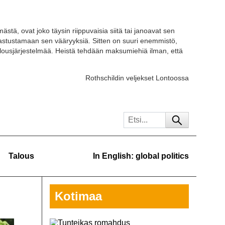
ästä, ovat joko täysin riippuvaisia siitä tai janoavat sen
 vastustamaan sen vääryyksiä. Sitten on suuri enemmistö,
ousjärjestelmää. Heistä tehdään maksumiehiä ilman, että
Rothschildin veljekset Lontoossa
Talous
In English: global politics
Kotimaa