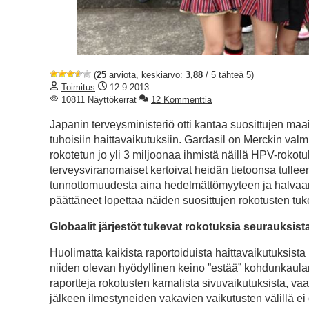
(
25
arviota, keskiarvo:
3,88
/ 5 tähteä 5)
Toimitus
12.9.2013
10811 Näyttökerrat
12 Kommenttia
Japanin terveysministeriö otti kantaa suosittujen ma
tuhoisiin haittavaikutuksiin. Gardasil on Merckin va
rokotetun jo yli 3 miljoonaa ihmistä näillä HPV-rokotuk
terveysviranomaiset kertoivat heidän tietoonsa tulleen
tunnottomuudesta aina hedelmättömyyteen ja halvaant
päättäneet lopettaa näiden suosittujen rokotusten tu
Globaalit järjestöt tukevat rokotuksia seurauksista
Huolimatta kaikista raportoiduista haittavaikutuksi
niiden olevan hyödyllinen keino ”estää” kohdunkaula
raportteja rokotusten kamalista sivuvaikutuksista, vaan
jälkeen ilmestyneiden vakavien vaikutusten välillä ei 