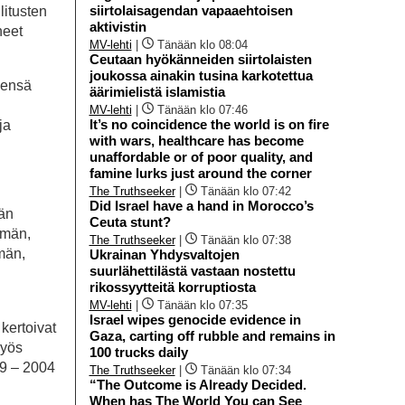
siirtolaisagendan vapaaehtoisen
litusten
aktivistin
neet
MV-lehti
|
Tänään klo 08:04
Ceutaan hyökänneiden siirtolaisten
joukossa ainakin tusina karkotettua
eensä
äärimielistä islamistia
MV-lehti
|
Tänään klo 07:46
It’s no coincidence the world is on fire
ja
with wars, healthcare has become
unaffordable or of poor quality, and
famine lurks just around the corner
The Truthseeker
|
Tänään klo 07:42
Did Israel have a hand in Morocco’s
män
Ceuta stunt?
ymän,
The Truthseeker
|
Tänään klo 07:38
män,
Ukrainan Yhdysvaltojen
suurlähettilästä vastaan nostettu
rikossyytteitä korruptiosta
MV-lehti
|
Tänään klo 07:35
Israel wipes genocide evidence in
 kertoivat
Gaza, carting off rubble and remains in
myös
100 trucks daily
99 – 2004
The Truthseeker
|
Tänään klo 07:34
“The Outcome is Already Decided.
When has The World You can See