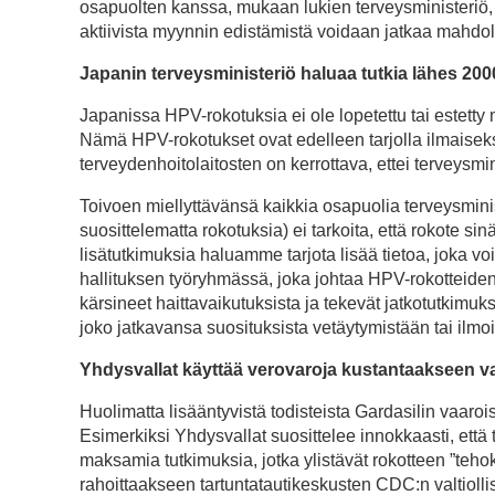
osapuolten kanssa, mukaan lukien terveysministeriö, 
aktiivista myynnin edistämistä voidaan jatkaa mahdo
Japanin terveysministeriö haluaa tutkia lähes 20
Japanissa HPV-rokotuksia ei ole lopetettu tai estetty mi
Nämä HPV-rokotukset ovat edelleen tarjolla ilmaiseksi 
terveydenhoitolaitosten on kerrottava, ettei terveysmi
Toivoen miellyttävänsä kaikkia osapuolia terveysmin
suosittelematta rokotuksia) ei tarkoita, että rokote si
lisätutkimuksia haluamme tarjota lisää tietoa, joka v
hallituksen työryhmässä, joka johtaa HPV-rokotteiden
kärsineet haittavaikutuksista ja tekevät jatkotutkimu
joko jatkavansa suosituksista vetäytymistään tai ilmo
Yhdysvallat käyttää verovaroja kustantaakseen va
Huolimatta lisääntyvistä todisteista Gardasilin vaar
Esimerkiksi Yhdysvallat suosittelee innokkaasti, että 
maksamia tutkimuksia, jotka ylistävät rokotteen ”teho
rahoittaakseen tartuntatautikeskusten CDC:n valtiolli