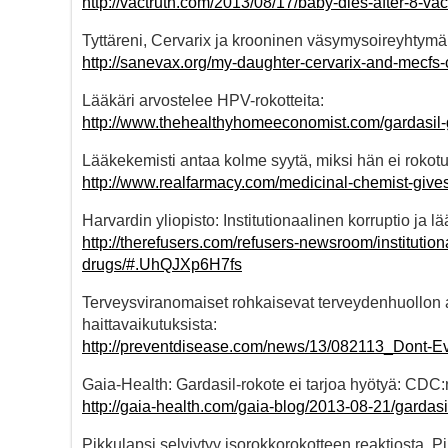
http://vactruth.com/2013/08/17/baby-dies-after-8-vac
Tyttäreni, Cervarix ja krooninen väsymysoireyhtym
http://sanevax.org/my-daughter-cervarix-and-mecfs-
Lääkäri arvostelee HPV-rokotteita:
http://www.thehealthyhomeeconomist.com/gardasil-g
Lääkekemisti antaa kolme syytä, miksi hän ei rokotu
http://www.realfarmacy.com/medicinal-chemist-give
Harvardin yliopisto: Institutionaalinen korruptio ja lä
http://therefusers.com/refusers-newsroom/institution
drugs/#.UhQJXp6H7fs
Terveysviranomaiset rohkaisevat terveydenhuollon 
haittavaikutuksista:
http://preventdisease.com/news/13/082113_Dont-Ev
Gaia-Health: Gardasil-rokote ei tarjoa hyötyä: CDC:
http://gaia-health.com/gaia-blog/2013-08-21/gardasi
Pikkulapsi selviytyy isorokkorokotteen reaktiosta. Pi