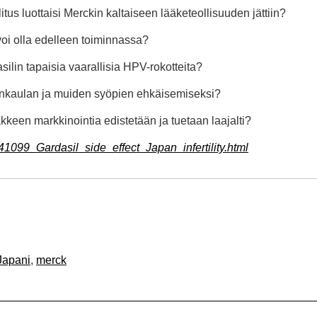
litus luottaisi Merckin kaltaiseen lääketeollisuuden jättiin?
oi olla edelleen toiminnassa?
silin tapaisia vaarallisia HPV-rokotteita?
hdunkaulan ja muiden syöpien ehkäisemiseksi?
kkeen markkinointia edistetään ja tuetaan laajalti?
1099_Gardasil_side_effect_Japan_infertility.html
Japani
,
merck