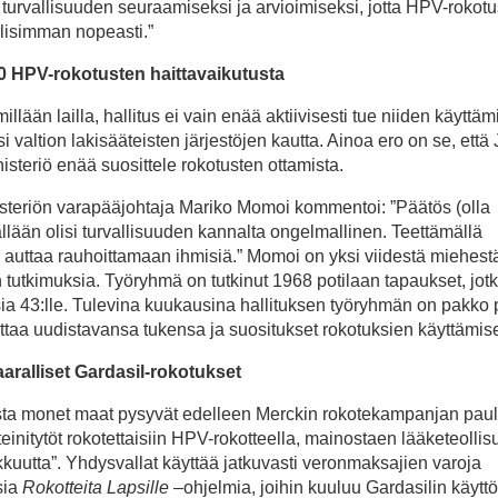
turvallisuuden seuraamiseksi ja arvioimiseksi, jotta HPV-rokot
llisimman nopeasti.”
00 HPV-rokotusten haittavaikutusta
llään lailla, hallitus ei vain enää aktiivisesti tue niiden käyttäm
valtion lakisääteisten järjestöjen kautta. Ainoa ero on se, että
nisteriö enää suosittele rokotusten ottamista.
isteriön varapääjohtaja Mariko Momoi kommentoi: ”Päätös (olla
nällään olisi turvallisuuden kannalta ongelmallinen. Teettämällä
oi auttaa rauhoittamaan ihmisiä.” Momoi on yksi viidestä miehest
 tutkimuksia. Työryhmä on tutkinut 1968 potilaan tapaukset, jot
ksia 43:lle. Tulevina kuukausina hallituksen työryhmän on pakko 
ittaa uudistavansa tukensa ja suositukset rokotuksien käyttämise
aralliset Gardasil-rokotukset
oista monet maat pysyvät edelleen Merckin rokotekampanjan paul
teinitytöt rokotettaisiin HPV-rokotteella, mainostaen lääketeolli
kkuutta”. Yhdysvallat käyttää jatkuvasti veronmaksajien varoja
sia
Rokotteita Lapsille
–ohjelmia, joihin kuuluu Gardasilin käyttö.