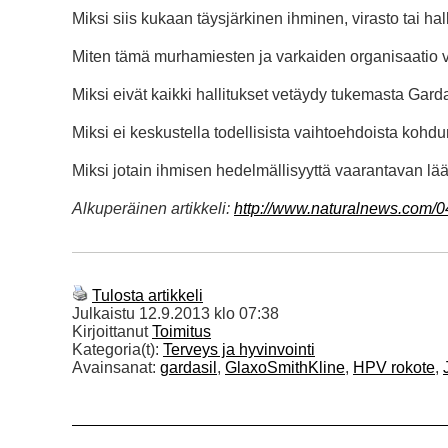
Miksi siis kukaan täysjärkinen ihminen, virasto tai hal
Miten tämä murhamiesten ja varkaiden organisaatio v
Miksi eivät kaikki hallitukset vetäydy tukemasta Garda
Miksi ei keskustella todellisista vaihtoehdoista ko
Miksi jotain ihmisen hedelmällisyyttä vaarantavan lää
Alkuperäinen artikkeli:
http://www.naturalnews.com/04
Tulosta artikkeli
Julkaistu
12.9.2013 klo 07:38
Kirjoittanut
Toimitus
Kategoria(t):
Terveys ja hyvinvointi
Avainsanat:
gardasil
,
GlaxoSmithKline
,
HPV rokote
,