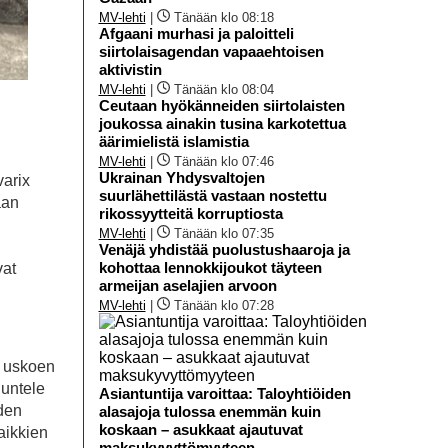
MV-lehti
|
Tänään klo 08:18
Afgaani murhasi ja paloitteli
siirtolaisagendan vapaaehtoisen
aktivistin
MV-lehti
|
Tänään klo 08:04
Ceutaan hyökänneiden siirtolaisten
joukossa ainakin tusina karkotettua
äärimielistä islamistia
MV-lehti
|
Tänään klo 07:46
Ukrainan Yhdysvaltojen
varix
suurlähettilästä vastaan nostettu
aan
rikossyytteitä korruptiosta
MV-lehti
|
Tänään klo 07:35
Venäjä yhdistää puolustushaaroja ja
kohottaa lennokkijoukot täyteen
vat
armeijan aselajien arvoon
MV-lehti
|
Tänään klo 07:28
a uskoen
uuntele
Asiantuntija varoittaa: Taloyhtiöiden
iden
alasajoja tulossa enemmän kuin
koskaan – asukkaat ajautuvat
aikkien
maksukyvyttömyyteen