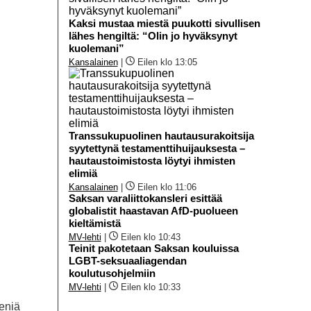
Kaksi mustaa miestä puukotti sivullisen
lähes hengiltä: “Olin jo hyväksynyt
kuolemani”
Kansalainen
|
Eilen klo 13:05
Transsukupuolinen hautausurakoitsija
syytettynä testamenttihuijauksesta –
hautaustoimistosta löytyi ihmisten
elimiä
Kansalainen
|
Eilen klo 11:06
Saksan varaliittokansleri esittää
globalistit haastavan AfD-puolueen
kieltämistä
MV-lehti
|
Eilen klo 10:43
Teinit pakotetaan Saksan kouluissa
LGBT-seksuaaliagendan
koulutusohjelmiin
MV-lehti
|
Eilen klo 10:33
meniä