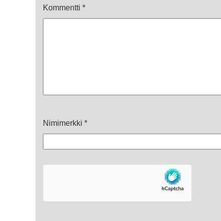
Kommentti
*
Nimimerkki
*