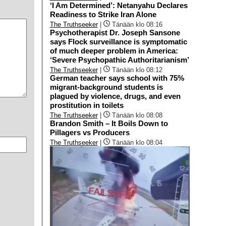
‘I Am Determined’: Netanyahu Declares
Readiness to Strike Iran Alone
The Truthseeker
|
Tänään klo 08:16
Psychotherapist Dr. Joseph Sansone
says Flock surveillance is symptomatic
of much deeper problem in America:
‘Severe Psychopathic Authoritarianism’
The Truthseeker
|
Tänään klo 08:12
German teacher says school with 75%
migrant-background students is
plagued by violence, drugs, and even
prostitution in toilets
The Truthseeker
|
Tänään klo 08:08
Brandon Smith – It Boils Down to
Pillagers vs Producers
The Truthseeker
|
Tänään klo 08:04