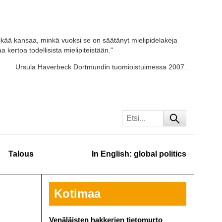
kää kansaa, minkä vuoksi se on säätänyt mielipidelakeja
 kertoa todellisista mielipiteistään."
Ursula Haverbeck Dortmundin tuomioistuimessa 2007.
Talous
In English: global politics
Kotimaa
Venäläisten hakkerien tietomurto