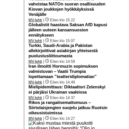
vahvistaa NATOn suoran osallisuuden
Kiovan joukkojen hyökkäyksissä
Venäjälle
MV-lehti
|
Eilen klo 15:22
Globalistit haastava Saksan AfD kapusi
jälleen uuteen kansansuosion
ennätykseen
MV-lehti
|
Eilen klo 15:07
Turkki, Saudi-Arabia ja Pakistan
allekirjoittivat asiakirjan yhteisestä
puolustusliittoumasta
MV-lehti
|
Eilen klo 14:59
Iran ilmoitti Hormuzin sopimuksen
valmistuvan – Vaatii Trumpia
lopettamaan ”teatteridiplomatian”
MV-lehti
|
Eilen klo 14:49
Mielipidemittaus: Diktaattori Zelenskyi
ei pärjäisi Ukrainan vaaleissa
MV-lehti
|
Eilen klo 14:37
Rikos ja rangaitsemattomuus –
Siirtolaisjengien suojelu jatkuu Ruotsin
oikeusistuimissa
MV-lehti
|
Eilen klo 14:27