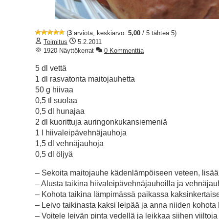
(
3
arviota, keskiarvo:
5,00
/ 5 tähteä 5)
Toimitus
5.2.2011
1920 Näyttökerrat
0 Kommenttia
5 dl vettä
1 dl rasvatonta maitojauhetta
50 g hiivaa
0,5 tl suolaa
0,5 dl hunajaa
2 dl kuorittuja auringonkukansiemeniä
1 l hiivaleipävehnäjauhoja
1,5 dl vehnäjauhoja
0,5 dl öljyä
– Sekoita maitojauhe kädenlämpöiseen veteen, lisää
– Alusta taikina hiivaleipävehnäjauhoilla ja vehnäjauho
– Kohota taikina lämpimässä paikassa kaksinkertaise
– Leivo taikinasta kaksi leipää ja anna niiden kohota 
– Voitele leivän pinta vedellä ja leikkaa siihen viilt