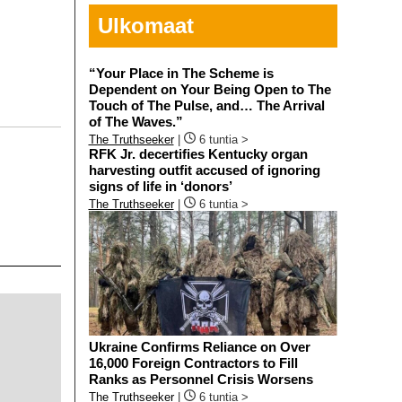
Ulkomaat
“Your Place in The Scheme is
Dependent on Your Being Open to The
Touch of The Pulse, and… The Arrival
of The Waves.”
The Truthseeker
|
6 tuntia >
RFK Jr. decertifies Kentucky organ
harvesting outfit accused of ignoring
signs of life in ‘donors’
The Truthseeker
|
6 tuntia >
Ukraine Confirms Reliance on Over
16,000 Foreign Contractors to Fill
Ranks as Personnel Crisis Worsens
The Truthseeker
|
6 tuntia >