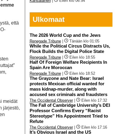
Kansalainen
|
Eilen klo 06:54
ksemme
Ulkomaat
ystä, että
MO-
The 2026 World Cup and the Jews
Renegade Tribune
|
Tänään klo 01:05
While the Political Circus Distracts Us,
Flock Builds the Digital Police State
Renegade Tribune
|
Eilen klo 18:55
sten
Half Of Foreign Welfare Recipients In
uttajat”
Spain Are Moroccan
om,
Renegade Tribune
|
Eilen klo 18:52
The Grayzone and Nate Bear: Israel
protects Mexican official wanted for
mass kidnap-murder, along with
accused sex criminals and fraudsters
The Occidental Observer
|
Eilen klo 17:32
si meidät
The Fall of Cambridge University’s DEI
 järjestö,
Professor Confirms Every “Racist
den
Stereotype” His Appointment Tried to
Refute
The Occidental Observer
|
Eilen klo 17:16
It’s Obvious Israel and the US