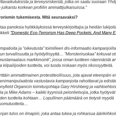
ittavaikutuksista ja terveysriskeistä, jotka on saatu suoraan Yhd
 julkaistu korkean profiilin ammattijulkaisuissa.”
rorismin tukemisesta. Mitä seuraavaksi?
taa panoksia hyökkäyksissä terveyskirjoittajia ja heidän lukijoi
ikkeli
”Domestic Eco-Terrorism Has Deep Pockets. And Many En
sympatioita ja ”oikeutusta” toimilleen dis-informaatio kampanjoilla
 turvallisuutta ja hyödyllisyyttä… ”Monsteriruokaa” kirkuvat ot
 ”mustamaalaus markkinointi”, jossa oman tuotteen näennäistä a
lpailijoiden tuotteita, voi tuoda niskaan myös rikossyytteitä.
täin ammattimainen protestiteollisuus, jota ajavat eteenpäin eri
nimanipulaatiota vastustavia kampanjoita rahoittavat ja edistä
nyfield Organicin toimitusjohtaja Gary Hirshberg ja vaihtoehtoi
a ja Mike Adams – kaikki kyynisiä pelonlietsojia, jotka hyötyvät
joiden tuotteita kohtaan… Lopullinen päämäärä on tietysti myydä
 luomutuotteita…
n tulos on ilmapiiri, joka antaa tukea ja rohkaisua äärikiihkoili