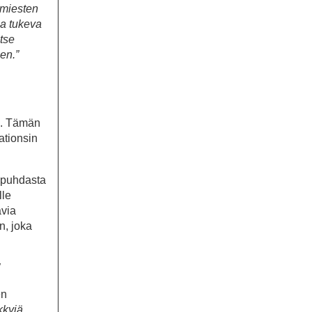
amiesten
ja tukeva
itse
en.”
ta. Tämän
ationsin
n puhdasta
lle
avia
n, joka
en
kkyjä,