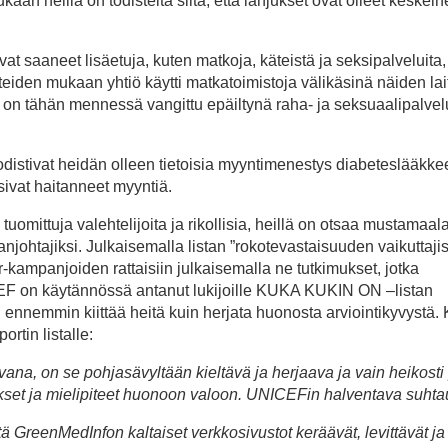
ukaan heillä on todisteita siitä, että lahjukset ovat olleet keskei
t saaneet lisäetuja, kuten matkoja, käteistä ja seksipalveluita,
tteiden mukaan yhtiö käytti matkatoimistoja välikäsinä näiden la
a on tähän mennessä vangittu epäiltynä raha- ja seksuaalipalve
odistivat heidän olleen tietoisia myyntimenestys diabeteslääkke
sivat haitanneet myyntiä.
omittuja valehtelijoita ja rikollisia, heillä on otsaa mustamaal
aanjohtajiksi. Julkaisemalla listan ”rokotevastaisuuden vaikuttajist
r-kampanjoiden rattaisiin julkaisemalla ne tutkimukset, jotka
CEF on käytännössä antanut lukijoille KUKA KUKIN ON –listan
i ennemmin kiittää heitä kuin herjata huonosta arviointikyvystä.
rtin listalle:
vana, on se pohjasävyltään kieltävä ja herjaava ja vain heikosti 
ykset ja mielipiteet huonoon valoon. UNICEFin halventava suht
 GreenMedInfon kaltaiset verkkosivustot keräävät, levittävät ja 