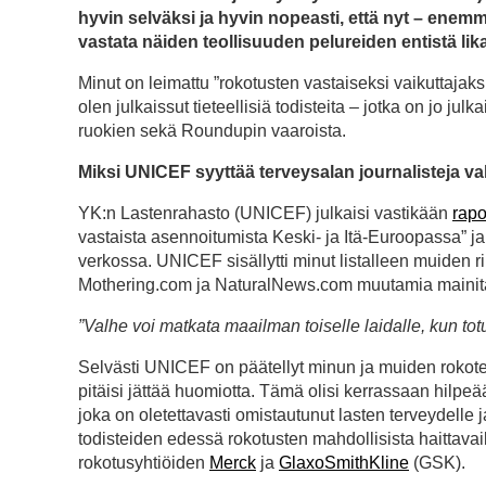
hyvin selväksi ja hyvin nopeasti, että nyt – en
vastata näiden teollisuuden pelureiden entistä lika
Minut on leimattu ”rokotusten vastaiseksi vaikuttajaksi
olen julkaissut tieteellisiä todisteita – jotka on jo ju
ruokien sekä Roundupin vaaroista.
Miksi UNICEF syyttää terveysalan journalisteja va
YK:n Lastenrahasto (UNICEF) julkaisi vastikään
rapo
vastaista asennoitumista Keski- ja Itä-Euroopassa” ja
verkossa. UNICEF sisällytti minut listalleen muiden 
Mothering.com ja NaturalNews.com muutamia mainitaks
”Valhe voi matkata maailman toiselle laidalle, kun to
Selvästi UNICEF on päätellyt minun ja muiden rokot
pitäisi jättää huomiotta. Tämä olisi kerrassaan hilpeää
joka on oletettavasti omistautunut lasten terveydelle j
todisteiden edessä rokotusten mahdollisista haittava
rokotusyhtiöiden
Merck
ja
GlaxoSmithKline
(GSK).