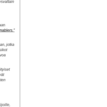
ysvaltain
taan
ablers.”
an, jotka
sikot
rvoa
tyiset
vät
sten
joille,