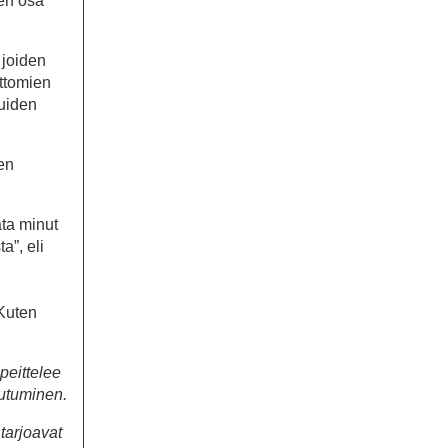
nen osa
 joiden
ittomien
luiden
en
ata minut
a”, eli
 Kuten
peittelee
autuminen.
tarjoavat