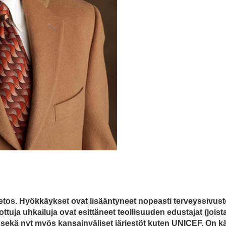
tos. Hyökkäykset ovat lisääntyneet nopeasti terveyssivust
rhottuja uhkailuja ovat esittäneet teollisuuden edustajat (jois
n) sekä nyt myös kansainväliset järjestöt kuten UNICEF. On k