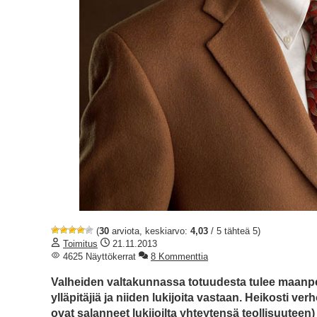
(
30
arviota, keskiarvo:
4,03
/ 5 tähteä 5)
Toimitus
21.11.2013
4625 Näyttökerrat
8 Kommenttia
Valheiden valtakunnassa totuudesta tulee maanpe
ylläpitäjiä ja niiden lukijoita vastaan. Heikosti ve
ovat salanneet lukijoilta yhteytensä teollisuutee