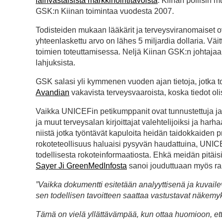
lainvastaisista markkinointitavoista
. Kiinan poliisin m
GSK:n Kiinan toimintaa vuodesta 2007.
Todisteiden mukaan lääkärit ja terveysviranomaiset ova
yhteenlaskettu arvo on lähes 5 miljardia dollaria. Väi
toimien toteuttamisessa. Neljä Kiinan GSK:n johtaja
lahjuksista.
GSK salasi yli kymmenen vuoden ajan tietoja, jotka t
Avandian
vakavista terveysvaaroista, koska tiedot oli
Vaikka UNICEFin petikumppanit ovat tunnustettuja ja tu
ja muut terveysalan kirjoittajat valehtelijoiksi ja harh
niistä jotka työntävät kapuloita heidän taidokkaiden p
rokoteteollisuus haluaisi pysyvän haudattuina, UNI
todellisesta rokoteinformaatiosta. Ehkä meidän pitäis
Sayer Ji GreenMedInfosta
sanoi jouduttuaan myös rapo
”Vaikka dokumentti esitetään analyyttisenä ja kuvaile
sen todellisen tavoitteen saattaa vastustavat näkem
Tämä on vielä yllättävämpää, kun ottaa huomioon, että