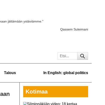
skaan jättämään ystäviämme."
Qassem Suleimani
Talous
In English: global politics
Kotimaa
taan