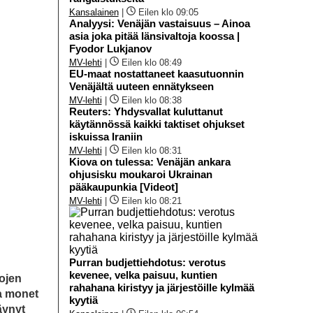
Kansalainen
|
Eilen klo 09:05
Analyysi: Venäjän vastaisuus – Ainoa
asia joka pitää länsivaltoja koossa |
Fyodor Lukjanov
MV-lehti
|
Eilen klo 08:49
EU-maat nostattaneet kaasutuonnin
Venäjältä uuteen ennätykseen
MV-lehti
|
Eilen klo 08:38
Reuters: Yhdysvallat kuluttanut
käytännössä kaikki taktiset ohjukset
iskuissa Iraniin
MV-lehti
|
Eilen klo 08:31
Kiova on tulessa: Venäjän ankara
ohjusisku moukaroi Ukrainan
pääkaupunkia [Videot]
MV-lehti
|
Eilen klo 08:21
Purran budjettiehdotus: verotus
kevenee, velka paisuu, kuntien
ojen
rahahana kiristyy ja järjestöille kylmää
ta monet
kyytiä
äynyt