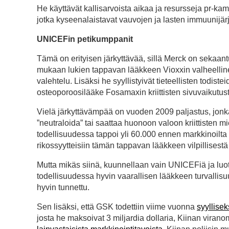
He käyttävät kallisarvoista aikaa ja resursseja pr-k
jotka kyseenalaistavat vauvojen ja lasten immuunijärj
UNICEFin petikumppanit
Tämä on erityisen järkyttävää, sillä Merck on sekaant
mukaan lukien tappavan lääkkeen Vioxxin valheellinen
valehtelu. Lisäksi he syyllistyivät tieteellisten todi
osteoporoosilääke Fosamaxin kriittisten sivuvaikutust
Vielä järkyttävämpää on vuoden 2009 paljastus, jo
”neutraloida” tai saattaa huonoon valoon kriittisten m
todellisuudessa tappoi yli 60.000 ennen markkinoilt
rikossyytteisiin tämän tappavan lääkkeen vilpillisest
Mutta mikäs siinä, kuunnellaan vain UNICEFiä ja luot
todellisuudessa hyvin vaarallisen lääkkeen turvallisuu
hyvin tunnettu.
Sen lisäksi, että GSK todettiin viime vuonna
syyllise
josta he maksoivat 3 miljardia dollaria, Kiinan viranom