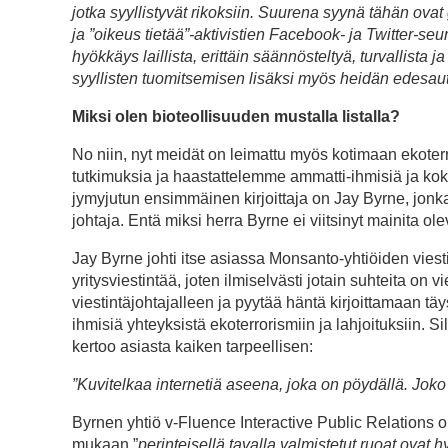
jotka syyllistyvät rikoksiin. Suurena syynä tähän ov
ja ”oikeus tietää”-aktivistien Facebook- ja Twitter-se
hyökkäys laillista, erittäin säännösteltyä, turvallista 
syyllisten tuomitsemisen lisäksi myös heidän edesau
Miksi olen bioteollisuuden mustalla listalla?
No niin, nyt meidät on leimattu myös kotimaan ekoterro
tutkimuksia ja haastattelemme ammatti-ihmisiä ja koken
jymyjutun ensimmäinen kirjoittaja on Jay Byrne, jonk
johtaja. Entä miksi herra Byrne ei viitsinyt mainita o
Jay Byrne johti itse asiassa Monsanto-yhtiöiden vie
yritysviestintää, joten ilmiselvästi jotain suhteita on
viestintäjohtajalleen ja pyytää häntä kirjoittamaan tä
ihmisiä yhteyksistä ekoterrorismiin ja lahjoituksiin.
kertoo asiasta kaiken tarpeellisen:
”Kuvitelkaa internetiä aseena, joka on pöydällä. Joko 
Byrnen yhtiö v-Fluence Interactive Public Relations o
mukaan ”
perinteisellä tavalla valmistetut ruoat ov