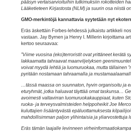
pääsyn vertaisarvioituihin tutkimuksiin rokotteiden ha
Lääketieteen Kirjastosta (NLM) ja suurin osa niistä on
GMO-merkintöjä kannattavia syytetään nyt ekoter
Eräs äskettäin Forbes-lehdessä julkaistu artikkeli nos
vastaan. Jay Byrnen ja Henry I. Millerin kirjoittama art
kertoo seuraavaa:
”Viime vuosina (eko)terroristit ovat yrittäneet kerätä 
lakkaamatta tahraavat maanviljelyksen geenimuuntelun
voivat myydä lehtiä ja luomuruokaa, mutta tällainen
pyritään nostamaan tahraamalla ja mustamaalaamalla ki
…tässä maassa on suunnaton, hyvin organisoitu ja erit
eturyhmät, jotka haluavat täyttää omat taskunsa… Gee
avoimesti valtavirran luomuruokakauppiaat, kuten Sto
ruoka- ja terveysvalmisteiden helppoheikit Joe Mercol
kuluttajien lisääntyvästä epäluottamuksesta kilpaili
mahdollisimman paljon ylihintaisia ja yliarvostettuja
Eräs tämän laajalle levinneen virheinformaatiokampanja