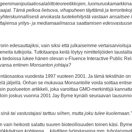
at geenimanipulaatiosalaliittoteoreetikkojen, luomuruokamarkkin
uraajat. Tämä pelkoa lietsova, vihapuheen täyttämä ja terroriteko
ja yhteiskunnallisesti arvokasta tuotekehitystä vastaan ansaitsee 
ttajiensa yritys- ja mediamaailmassa saattamisen edesvastuuse
rin edesauttajiksi, vain siksi että julkaisemme vertaisarvioituja
eita tutkijoita. Tutkitaanpa keitä löytyy nimittelijöiden taustal
a tiedoissa lukee hänen olevan v-Fluence Interactive Public Rel
levansa entinen
Monsanton johtaja?
stintäosastoa vuodesta 1997 vuoteen 2001. Ja tämä tekstihän o
 vielä jäljellä. Onhan se mukavaa Monsantolle voida soittaa entise
ysin puolueeton artikkeli, joka varoittaa GMO-merkintöjä kannatt
 Silloin joskus vuonna 2001 Jay Byrne kynäili seuraavan lausunno
sinä tai vastustajasi tarttuu siihen, mutta joku tulee kuolemaan.”
n vain heikosti salattu suuren bioteollisuuden toinen käsi. Byrn
at hyökkäyksen kohteena… käyttäen lyömäaseina mm. tuholaismyr