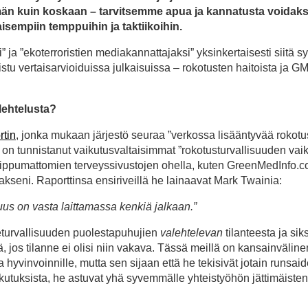
emmän kuin koskaan – tarvitsemme apua ja kannatusta voida
isempiin temppuihin ja taktiikoihin.
” ja ”ekoterroristien mediakannattajaksi” yksinkertaisesti siitä sy
lkaistu vertaisarvioiduissa julkaisuissa – rokotusten haitoista ja G
lehtelusta?
rtin
, jonka mukaan järjestö seuraa ”verkossa lisääntyvää rokotu
 on tunnistanut vaikutusvaltaisimmat ”rokotusturvallisuuden vaik
riippumattomien terveyssivustojen ohella, kuten GreenMedInfo.c
eni. Raporttinsa ensiriveillä he lainaavat Mark Twainia:
tuus on vasta laittamassa kenkiä jalkaan.”
eturvallisuuden puolestapuhujien
valehtelevan
tilanteesta ja sik
, jos tilanne ei olisi niin vakava. Tässä meillä on kansainvälinen
a hyvinvoinnille, mutta sen sijaan että he tekisivät jotain runsai
ikutuksista, he astuvat yhä syvemmälle yhteistyöhön jättimäisten