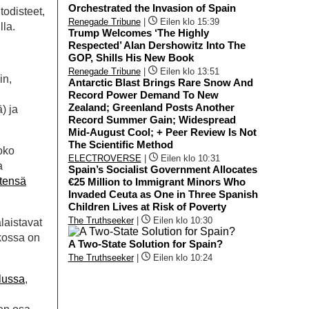
Orchestrated the Invasion of Spain
 todisteet,
Renegade Tribune
|
Eilen klo 15:39
lla.
Trump Welcomes ‘The Highly
Respected’ Alan Dershowitz Into The
GOP, Shills His New Book
Renegade Tribune
|
Eilen klo 13:51
in,
Antarctic Blast Brings Rare Snow And
Record Power Demand To New
Zealand; Greenland Posts Another
) ja
Record Summer Gain; Widespread
Mid-August Cool; + Peer Review Is Not
The Scientific Method
joko
ELECTROVERSE
|
Eilen klo 10:31
a
Spain’s Socialist Government Allocates
ytensä
€25 Million to Immigrant Minors Who
Invaded Ceuta as One in Three Spanish
Children Lives at Risk of Poverty
The Truthseeker
|
Eilen klo 10:30
laistavat
ukossa on
A Two-State Solution for Spain?
The Truthseeker
|
Eilen klo 10:24
elussa
,