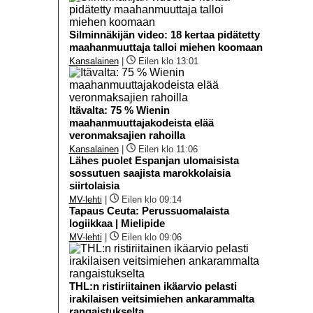
Silminnäkijän video: 18 kertaa pidätetty
maahanmuuttaja talloi miehen koomaan
Kansalainen
|
Eilen klo 13:01
Itävalta: 75 % Wienin
maahanmuuttajakodeista elää
veronmaksajien rahoilla
Kansalainen
|
Eilen klo 11:06
Lähes puolet Espanjan ulomaisista
sossutuen saajista marokkolaisia
siirtolaisia
MV-lehti
|
Eilen klo 09:14
Tapaus Ceuta: Perussuomalaista
logiikkaa | Mielipide
MV-lehti
|
Eilen klo 09:06
THL:n ristiriitainen ikäarvio pelasti
irakilaisen veitsimiehen ankarammalta
rangaistukselta