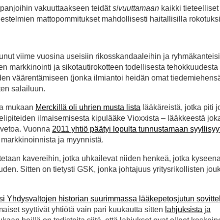
ampanjoihin vakuuttaakseen teidät
sivuuttamaan
kaikki tieteelliset
estelmien mattopommitukset mahdollisesti haitallisilla rokotuksi
unut viime vuosina useisiin rikosskandaaleihin ja ryhmäkanteisi
 markkinointi ja sikotautirokotteen todellisesta tehokkuudesta
steiden väärentämiseen (jonka ilmiantoi heidän omat tiedemiehensä
en salailuun.
nka mukaan
Merckillä oli uhrien musta lista
lääkäreistä, jotka piti 
ielipiteiden ilmaisemisesta kipulääke Vioxxista – lääkkeestä jok
a vetoa. Vuonna
2011 yhtiö päätyi lopulta tunnustamaan syyllisy
ä markkinoinnista ja myynnistä.
etaan kavereihin, jotka uhkailevat niiden henkeä, jotka kyseena
den. Sitten on tietysti GSK, jonka johtajuus yritysrikollisten jo
ksi Yhdysvaltojen historian suurimmassa lääkepetosjutun sovitt
aiset syyttivät yhtiötä vain pari kuukautta sitten
lahjuksista ja