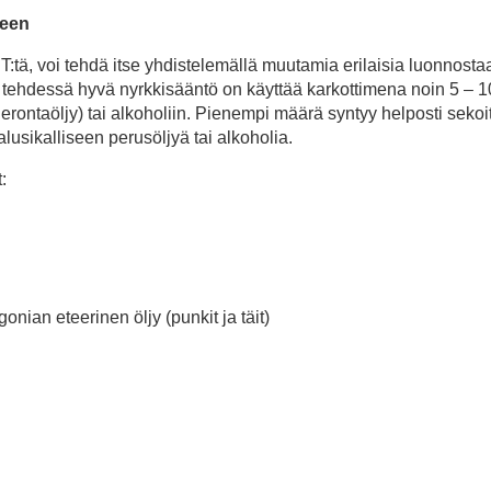
seen
tä, voi tehdä itse yhdistelemällä muutamia erilaisia luonnosta
ää tehdessä hyvä nyrkkisääntö on käyttää karkottimena noin 5 – 
hierontaöljy) tai alkoholiin. Pienempi määrä syntyy helposti sekoi
lusikalliseen perusöljyä tai alkoholia.
:
nian eteerinen öljy (punkit ja täit)