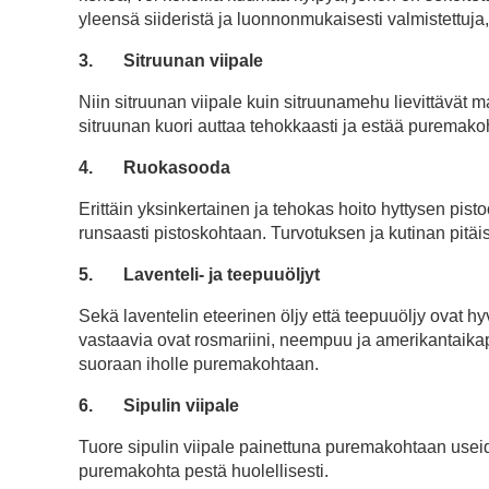
yleensä siideristä ja luonnonmukaisesti valmistettuja
3.
Sitruunan viipale
Niin sitruunan viipale kuin sitruunamehu lievittävät 
sitruunan kuori auttaa tehokkaasti ja estää puremak
4.
Ruokasooda
Erittäin yksinkertainen ja tehokas hoito hyttysen pist
runsaasti pistoskohtaan. Turvotuksen ja kutinan pitäis
5.
Laventeli- ja teepuuöljyt
Sekä laventelin eteerinen öljy että teepuuöljy ovat hyv
vastaavia ovat rosmariini, neempuu ja amerikantaika
suoraan iholle puremakohtaan.
6.
Sipulin viipale
Tuore sipulin viipale painettuna puremakohtaan useide
puremakohta pestä huolellisesti.