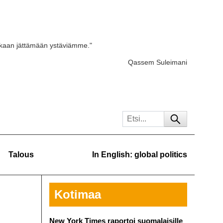
skaan jättämään ystäviämme."
Qassem Suleimani
Talous
In English: global politics
Kotimaa
New York Times raportoi suomalaisille