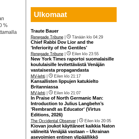
Ulkomaat
an
10 %
Traute Bauer
ttamalla
Renegade Tribune
|
Tänään klo 04:29
Chief Rabbi Dov Lior and the
‘Inferiority of the Gentiles’
Renegade Tribune
|
Eilen klo 23:55
New York Times raportoi suomalaisille
koululaisille levitettävästä Venäjän
vastaisesta propagandasta
MV-lehti
|
Eilen klo 21:17
Kansallisten lippujen katukielto
Britanniassa
MV-lehti
|
Eilen klo 21:07
In Praise of North Germanic Man:
Introduction to Julius Langbehn’s
‘Rembrandt as Educator‘ (Virtus
Editions, 2026)
The Occidental Observer
|
Eilen klo 20:05
Kiovan joukot käyttäneet kaikkia Naton
välineitä Venäjää vastaan – Ukrainan
asevoimien entinen ylipäällikkö