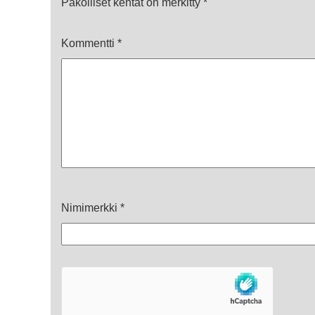
Pakolliset kentät on merkitty
*
Kommentti
*
Nimimerkki
*