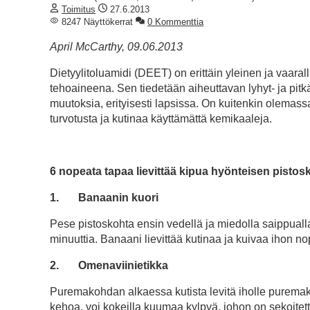
Toimitus
27.6.2013
8247 Näyttökerrat
0 Kommenttia
April McCarthy, 09.06.2013
Dietyylitoluamidi (DEET) on erittäin yleinen ja vaaral
tehoaineena. Sen tiedetään aiheuttavan lyhyt- ja pitk
muutoksia, erityisesti lapsissa. On kuitenkin olemassa
turvotusta ja kutinaa käyttämättä kemikaaleja.
6 nopeata tapaa lievittää kipua hyönteisen pisto
1.
Banaanin kuori
Pese pistoskohta ensin vedellä ja miedolla saippuall
minuuttia. Banaani lievittää kutinaa ja kuivaa ihon no
2.
Omenaviinietikka
Puremakohdan alkaessa kutista levitä iholle puremako
kehoa, voi kokeilla kuumaa kylpyä, johon on sekoitet