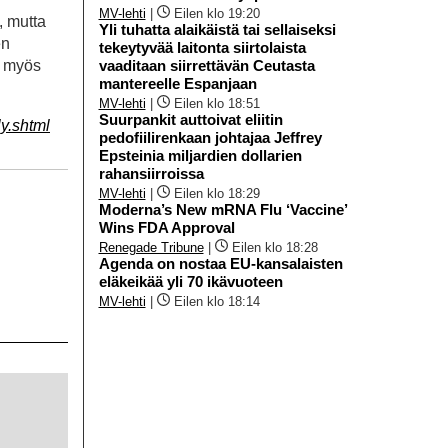
MV-lehti
|
Eilen klo 19:20
, mutta
Yli tuhatta alaikäistä tai sellaiseksi
en
tekeytyvää laitonta siirtolaista
i myös
vaaditaan siirrettävän Ceutasta
mantereelle Espanjaan
MV-lehti
|
Eilen klo 18:51
Suurpankit auttoivat eliitin
y.shtml
pedofiilirenkaan johtajaa Jeffrey
Epsteinia miljardien dollarien
rahansiirroissa
MV-lehti
|
Eilen klo 18:29
Moderna’s New mRNA Flu ‘Vaccine’
Wins FDA Approval
Renegade Tribune
|
Eilen klo 18:28
Agenda on nostaa EU-kansalaisten
eläkeikää yli 70 ikävuoteen
MV-lehti
|
Eilen klo 18:14