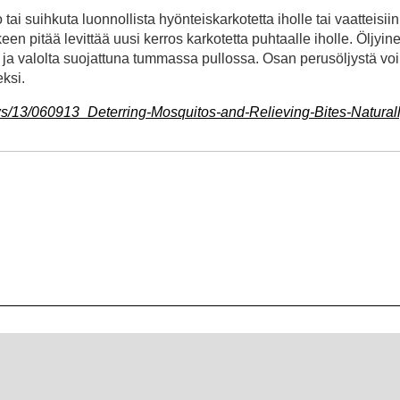
 tai suihkuta luonnollista hyönteiskarkotetta iholle tai vaatteisiin
een pitää levittää uusi kerros karkotetta puhtaalle iholle. Öljyin
ä ja valolta suojattuna tummassa pullossa. Osan perusöljystä vo
ksi.
ws/13/060913_Deterring-Mosquitos-and-Relieving-Bites-Naturall