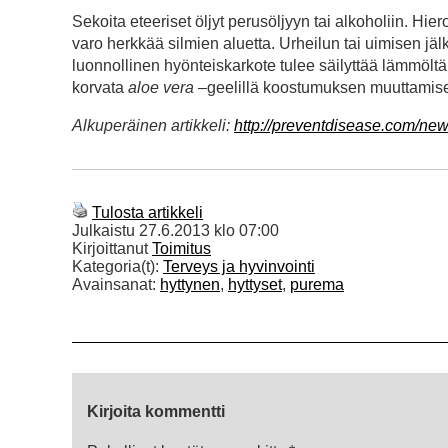
Sekoita eteeriset öljyt perusöljyyn tai alkoholiin. Hiero
varo herkkää silmien aluetta. Urheilun tai uimisen jälk
luonnollinen hyönteiskarkote tulee säilyttää lämmölt
korvata
aloe vera
–geelillä koostumuksen muuttamise
Alkuperäinen artikkeli:
http://preventdisease.com/ne
Tulosta artikkeli
Julkaistu
27.6.2013 klo 07:00
Kirjoittanut
Toimitus
Kategoria(t):
Terveys ja hyvinvointi
Avainsanat:
hyttynen
,
hyttyset
,
purema
Kirjoita kommentti