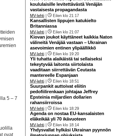
koululaisille levitettävästä Venäjän
vastaisesta propagandasta
MV-lehti
|
Eilen klo 21:17
Kansallisten lippujen katukielto
Britanniassa
otteiden
MV-lehti
|
Eilen klo 21:07
Kiovan joukot käyttäneet kaikkia Naton
tymisen
välineitä Venäjää vastaan – Ukrainan
puremien
asevoimien entinen ylipäällikkö
MV-lehti
|
Eilen klo 19:20
Yli tuhatta alaikäistä tai sellaiseksi
tekeytyvää laitonta siirtolaista
vaaditaan siirrettävän Ceutasta
mantereelle Espanjaan
MV-lehti
|
Eilen klo 18:51
Suurpankit auttoivat eliitin
pedofiilirenkaan johtajaa Jeffrey
Epsteinia miljardien dollarien
la 5 – 7
rahansiirroissa
MV-lehti
|
Eilen klo 18:29
Agenda on nostaa EU-kansalaisten
eläkeikää yli 70 ikävuoteen
MV-lehti
|
Eilen klo 18:14
olilla
Yhdysvallat hylkäsi Ukrainan pyynnön
at ovat
ilmatorjunnan ohjuksista