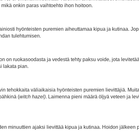
, mikä onkin paras vaihtoehto ihon hoitoon.
mainiosti hyönteisten puremien aiheuttamaa kipua ja kutinaa. Jo
ohdan tulehtumisen.
oon on ruokasoodasta ja vedestä tehty paksu voide, jota levitetä
i lakata pian.
in tehokkaita väliaikaisia hyönteisten puremien lievittäjiä. Muit
pähkinä (
witch hazel)
. Laimenna pieni määrä öljyä veteen ja lev
n minuuttien ajaksi lievittää kipua ja kutinaa. Hoidon jälkeen p