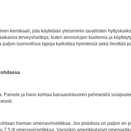
linen kemikaali, jota käytetään yleisimmin tavallisten hyttyskark
äaikaisia terveyshaittoja, kuten aivosolujen kuolemia ja käyttäy
 paljon luonnollisia tapoja karkottaa hyönteisiä sekä lievittää 
skohdassa
a. Painele ja hiero kohtaa banaaninkuoren pehmeällä sisäpuolel
peasti.
htaan hieman omenaviinietikkaa. Jos pistoksia on paljon eri pu
tu 7,5 dl omenaviinietikkaa. Varsinkin amerikkalaiset omenaetik