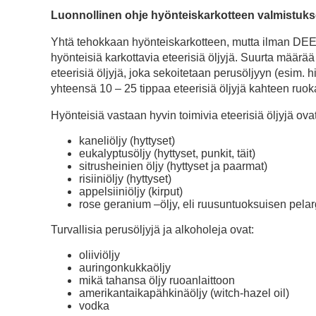
Luonnollinen ohje hyönteiskarkotteen valmistuk
Yhtä tehokkaan hyönteiskarkotteen, mutta ilman DEET:
hyönteisiä karkottavia eteerisiä öljyjä. Suurta määr
eteerisiä öljyjä, joka sekoitetaan perusöljyyn (esim. 
yhteensä 10 – 25 tippaa eteerisiä öljyjä kahteen ruoka
Hyönteisiä vastaan hyvin toimivia eteerisiä öljyjä ovat
kaneliöljy (hyttyset)
eukalyptusöljy (hyttyset, punkit, täit)
sitrusheinien öljy (hyttyset ja paarmat)
risiiniöljy (hyttyset)
appelsiiniöljy (kirput)
rose geranium –öljy, eli ruusuntuoksuisen pelargo
Turvallisia perusöljyjä ja alkoholeja ovat:
oliiviöljy
auringonkukkaöljy
mikä tahansa öljy ruoanlaittoon
amerikantaikapähkinäöljy (witch-hazel oil)
vodka