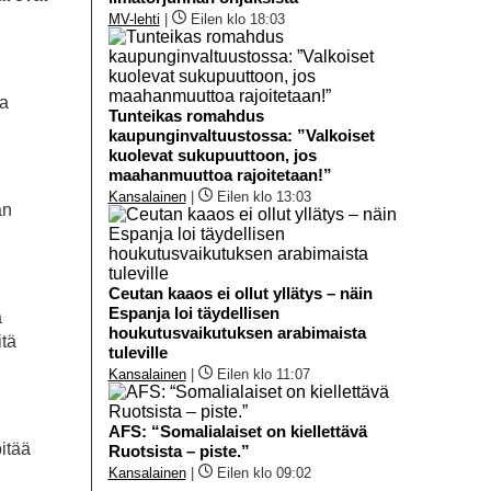
MV-lehti
|
Eilen klo 18:03
pa
Tunteikas romahdus
kaupunginvaltuustossa: ”Valkoiset
kuolevat sukupuuttoon, jos
maahanmuuttoa rajoitetaan!”
Kansalainen
|
Eilen klo 13:03
än
Ceutan kaaos ei ollut yllätys – näin
Espanja loi täydellisen
a
houkutusvaikutuksen arabimaista
itä
tuleville
Kansalainen
|
Eilen klo 11:07
AFS: “Somalialaiset on kiellettävä
itää
Ruotsista – piste.”
Kansalainen
|
Eilen klo 09:02