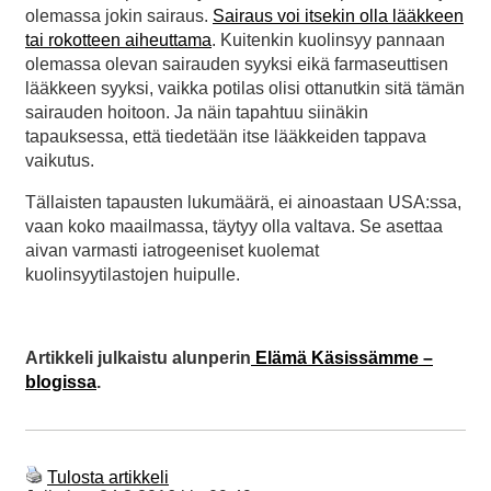
olemassa jokin sairaus.
Sairaus voi itsekin olla lääkkeen
tai rokotteen aiheuttama
. Kuitenkin kuolinsyy pannaan
olemassa olevan sairauden syyksi eikä farmaseuttisen
lääkkeen syyksi, vaikka potilas olisi ottanutkin sitä tämän
sairauden hoitoon. Ja näin tapahtuu siinäkin
tapauksessa, että tiedetään itse lääkkeiden tappava
vaikutus.
Tällaisten tapausten lukumäärä, ei ainoastaan USA:ssa,
vaan koko maailmassa, täytyy olla valtava. Se asettaa
aivan varmasti iatrogeeniset kuolemat
kuolinsyytilastojen huipulle.
Artikkeli julkaistu alunperin
Elämä Käsissämme –
blogissa
.
Tulosta artikkeli