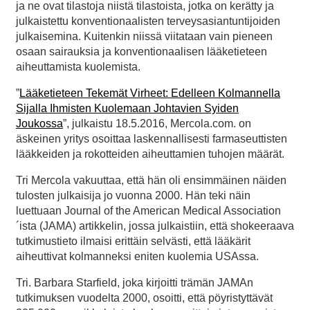
ja ne ovat tilastoja niistä tilastoista, jotka on kerätty ja
julkaistettu konventionaalisten terveysasiantuntijoiden
julkaisemina. Kuitenkin niissä viitataan vain pieneen
osaan sairauksia ja konventionaalisen lääketieteen
aiheuttamista kuolemista.
”
Lääketieteen Tekemät Virheet: Edelleen Kolmannella
Sijalla Ihmisten Kuolemaan Johtavien Syiden
Joukossa
”, julkaistu 18.5.2016, Mercola.com. on
äskeinen yritys osoittaa laskennallisesti farmaseuttisten
lääkkeiden ja rokotteiden aiheuttamien tuhojen määrät.
Tri Mercola vakuuttaa, että hän oli ensimmäinen näiden
tulosten julkaisija jo vuonna 2000. Hän teki näin
luettuaan Journal of the American Medical Association
´ista (JAMA) artikkelin, jossa julkaistiin, että shokeeraava
tutkimustieto ilmaisi erittäin selvästi, että lääkärit
aiheuttivat kolmanneksi eniten kuolemia USAssa.
Tri. Barbara Starfield, joka kirjoitti trämän JAMAn
tutkimuksen vuodelta 2000, osoitti, että pöyristyttävät