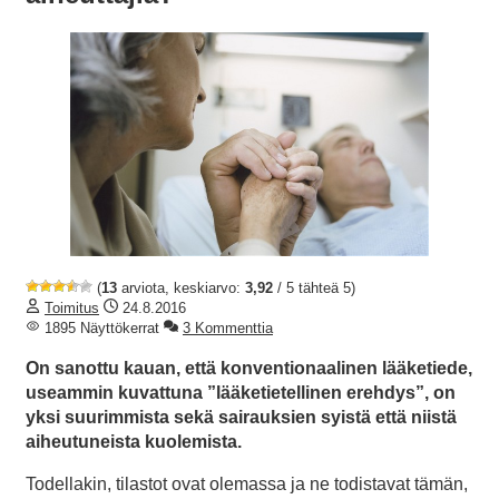
(
13
arviota, keskiarvo:
3,92
/ 5 tähteä 5)
Toimitus
24.8.2016
1895 Näyttökerrat
3 Kommenttia
On sanottu kauan, että konventionaalinen lääketiede,
useammin kuvattuna ”lääketietellinen erehdys”, on
yksi suurimmista sekä sairauksien syistä että niistä
aiheutuneista kuolemista.
Todellakin, tilastot ovat olemassa ja ne todistavat tämän,