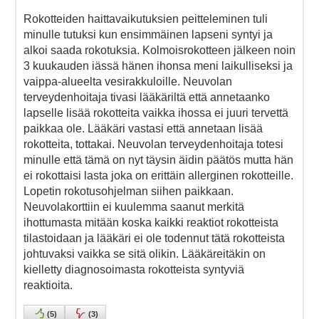
Rokotteiden haittavaikutuksien peitteleminen tuli
minulle tutuksi kun ensimmäinen lapseni syntyi ja
alkoi saada rokotuksia. Kolmoisrokotteen jälkeen noin
3 kuukauden iässä hänen ihonsa meni laikulliseksi ja
vaippa-alueelta vesirakkuloille. Neuvolan
terveydenhoitaja tivasi lääkäriltä että annetaanko
lapselle lisää rokotteita vaikka ihossa ei juuri tervettä
paikkaa ole. Lääkäri vastasi että annetaan lisää
rokotteita, tottakai. Neuvolan terveydenhoitaja totesi
minulle että tämä on nyt täysin äidin päätös mutta hän
ei rokottaisi lasta joka on erittäin allerginen rokotteille.
Lopetin rokotusohjelman siihen paikkaan.
Neuvolakorttiin ei kuulemma saanut merkitä
ihottumasta mitään koska kaikki reaktiot rokotteista
tilastoidaan ja lääkäri ei ole todennut tätä rokotteista
johtuvaksi vaikka se sitä olikin. Lääkäreitäkin on
kielletty diagnosoimasta rokotteista syntyviä
reaktioita.
(
5
)
(
3
)