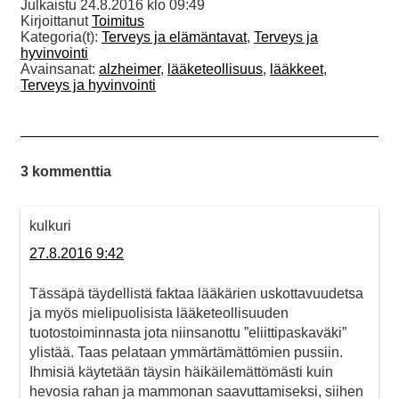
Julkaistu
24.8.2016 klo 09:49
Kirjoittanut
Toimitus
Kategoria(t):
Terveys ja elämäntavat
,
Terveys ja
hyvinvointi
Avainsanat:
alzheimer
,
lääketeollisuus
,
lääkkeet
,
Terveys ja hyvinvointi
3 kommenttia
kulkuri
27.8.2016 9:42
Tässäpä täydellistä faktaa lääkärien uskottavuudetsa
ja myös mielipuolisista lääketeollisuuden
tuotostoiminnasta jota niinsanottu ”eliittipaskaväki”
ylistää. Taas pelataan ymmärtämättömien pussiin.
Ihmisiä käytetään täysin häikäilemättömästi kuin
hevosia rahan ja mammonan saavuttamiseksi, siihen