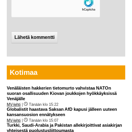
Kotimaa
Venäläisten hakkerien tietomurto vahvistaa NATOn
suoran osallisuuden Kiovan joukkojen hyökkäyksissä
Venäjälle
MV-lehti
|
Tänään klo 15:22
Globalistit haastava Saksan AfD kapusi jälleen uuteen
kansansuosion ennätykseen
MV-lehti
|
Tänään klo 15:07
Turkki, Saudi-Arabia ja Pakistan allekirjoittivat asiakirjan
yhteisestä puolustusliittoumasta