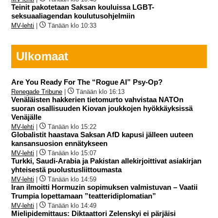
Teinit pakotetaan Saksan kouluissa LGBT-
seksuaaliagendan koulutusohjelmiin
MV-lehti
|
Tänään klo 10:33
Ulkomaat
Are You Ready For The “Rogue AI” Psy-Op?
Renegade Tribune
|
Tänään klo 16:13
Venäläisten hakkerien tietomurto vahvistaa NATOn
suoran osallisuuden Kiovan joukkojen hyökkäyksissä
Venäjälle
MV-lehti
|
Tänään klo 15:22
Globalistit haastava Saksan AfD kapusi jälleen uuteen
kansansuosion ennätykseen
MV-lehti
|
Tänään klo 15:07
Turkki, Saudi-Arabia ja Pakistan allekirjoittivat asiakirjan
yhteisestä puolustusliittoumasta
MV-lehti
|
Tänään klo 14:59
Iran ilmoitti Hormuzin sopimuksen valmistuvan – Vaatii
Trumpia lopettamaan ”teatteridiplomatian”
MV-lehti
|
Tänään klo 14:49
Mielipidemittaus: Diktaattori Zelenskyi ei pärjäisi