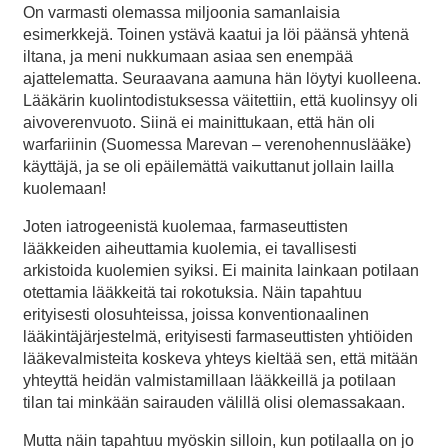
On varmasti olemassa miljoonia samanlaisia
esimerkkejä. Toinen ystävä kaatui ja löi päänsä yhtenä
iltana, ja meni nukkumaan asiaa sen enempää
ajattelematta. Seuraavana aamuna hän löytyi kuolleena.
Lääkärin kuolintodistuksessa väitettiin, että kuolinsyy oli
aivoverenvuoto. Siinä ei mainittukaan, että hän oli
warfariinin (Suomessa Marevan – verenohennuslääke)
käyttäjä, ja se oli epäilemättä vaikuttanut jollain lailla
kuolemaan!
Joten iatrogeenistä kuolemaa, farmaseuttisten
lääkkeiden aiheuttamia kuolemia, ei tavallisesti
arkistoida kuolemien syiksi. Ei mainita lainkaan potilaan
otettamia lääkkeitä tai rokotuksia. Näin tapahtuu
erityisesti olosuhteissa, joissa konventionaalinen
lääkintäjärjestelmä, erityisesti farmaseuttisten yhtiöiden
lääkevalmisteita koskeva yhteys kieltää sen, että mitään
yhteyttä heidän valmistamillaan lääkkeillä ja potilaan
tilan tai minkään sairauden välillä olisi olemassakaan.
Mutta näin tapahtuu myöskin silloin, kun potilaalla on jo