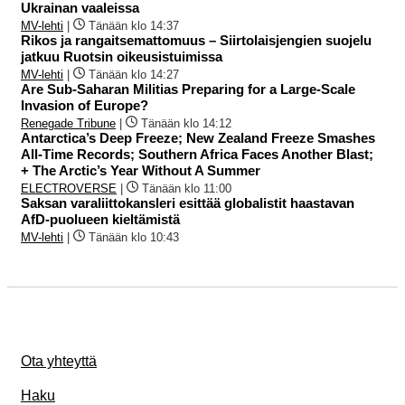
Ukrainan vaaleissa
MV-lehti
|
Tänään klo 14:37
Rikos ja rangaitsemattomuus – Siirtolaisjengien suojelu
jatkuu Ruotsin oikeusistuimissa
MV-lehti
|
Tänään klo 14:27
Are Sub-Saharan Militias Preparing for a Large-Scale
Invasion of Europe?
Renegade Tribune
|
Tänään klo 14:12
Antarctica’s Deep Freeze; New Zealand Freeze Smashes
All-Time Records; Southern Africa Faces Another Blast;
+ The Arctic’s Year Without A Summer
ELECTROVERSE
|
Tänään klo 11:00
Saksan varaliittokansleri esittää globalistit haastavan
AfD-puolueen kieltämistä
MV-lehti
|
Tänään klo 10:43
Ota yhteyttä
Haku