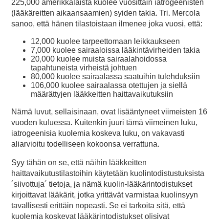
225,000 amerikkalaista kuolee vuosittain iatrogeenisten
(lääkäreitten aikaansaamien) syiden takia. Tri. Mercola
sanoo, että hänen tilastoistaan ilmenee joka vuosi, että:
12,000 kuolee tarpeettomaan leikkaukseen
7,000 kuolee sairaaloissa lääkintävirheiden takia
20,000 kuolee muista sairaalahoidossa
tapahtuneista virheistä johtuen
80,000 kuolee sairaalassa saatuihin tulehduksiin
106,000 kuolee sairaalassa otettujen ja siellä
määrättyjen lääkkeitten haittavaikutuksiin
Nämä luvut, sellaisinaan, ovat lisääntyneet viimeisten 16
vuoden kuluessa. Kuitenkin juuri tämä viimeinen luku,
iatrogeenisia kuolemia koskeva luku, on vakavasti
aliarvioitu todelliseen kokoonsa verrattuna.
Syy tähän on se, että näihin lääkkeitten
haittavaikutustilastoihin käytetään kuolintodistustuksista
´siivottuja´ tietoja, ja nämä kuolin-lääkärintodistukset
kirjoittavat lääkärit, jotka yrittävät varmistaa kuolinsyyn
tavallisesti erittäin nopeasti. Se ei tarkoita sitä, että
kuolemia koskevat lääkärintodistukset olisivat