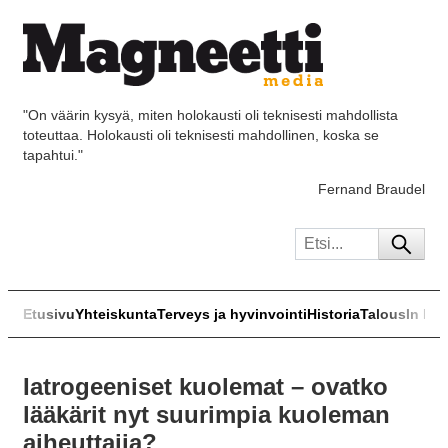
"On väärin kysyä, miten holokausti oli teknisesti mahdollista
toteuttaa. Holokausti oli teknisesti mahdollinen, koska se
tapahtui."
Fernand Braudel
Etusivu
Yhteiskunta
Terveys ja hyvinvointi
Historia
Talous
In Eng
Iatrogeeniset kuolemat – ovatko
lääkärit nyt suurimpia kuoleman
aiheuttajia?