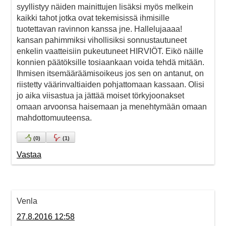
syyllistyy näiden mainittujen lisäksi myös melkein
kaikki tahot jotka ovat tekemisissä ihmisille
tuotettavan ravinnon kanssa jne. Hallelujaaaa!
kansan pahimmiksi vihollisiksi sonnustautuneet
enkelin vaatteisiin pukeutuneet HIRVIÖT. Eikö näille
konnien päätöksille tosiaankaan voida tehdä mitään.
Ihmisen itsemääräämisoikeus jos sen on antanut, on
riistetty väärinvaltiaiden pohjattomaan kassaan. Olisi
jo aika viisastua ja jättää moiset törkyjoonakset
omaan arvoonsa haisemaan ja menehtymään omaan
mahdottomuuteensa.
(
0
)
(
1
)
Vastaa
Venla
27.8.2016 12:58