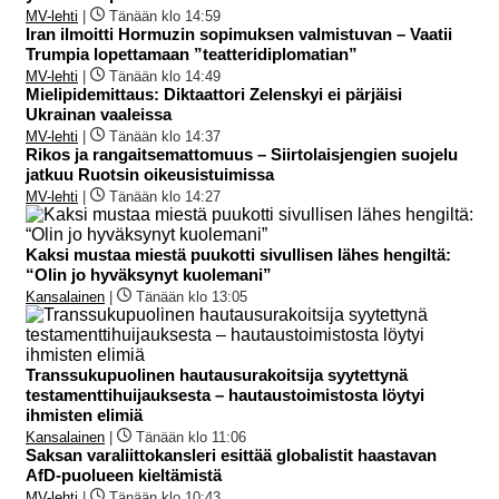
MV-lehti
|
Tänään klo 14:59
Iran ilmoitti Hormuzin sopimuksen valmistuvan – Vaatii
Trumpia lopettamaan ”teatteridiplomatian”
MV-lehti
|
Tänään klo 14:49
Mielipidemittaus: Diktaattori Zelenskyi ei pärjäisi
Ukrainan vaaleissa
MV-lehti
|
Tänään klo 14:37
Rikos ja rangaitsemattomuus – Siirtolaisjengien suojelu
jatkuu Ruotsin oikeusistuimissa
MV-lehti
|
Tänään klo 14:27
Kaksi mustaa miestä puukotti sivullisen lähes hengiltä:
“Olin jo hyväksynyt kuolemani”
Kansalainen
|
Tänään klo 13:05
Transsukupuolinen hautausurakoitsija syytettynä
testamenttihuijauksesta – hautaustoimistosta löytyi
ihmisten elimiä
Kansalainen
|
Tänään klo 11:06
Saksan varaliittokansleri esittää globalistit haastavan
AfD-puolueen kieltämistä
MV-lehti
|
Tänään klo 10:43