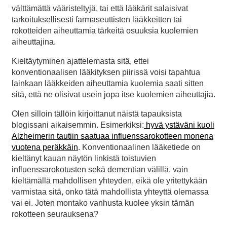
välttämättä vääristeltyjä, tai että lääkärit salaisivat
tarkoituksellisesti farmaseuttisten lääkkeitten tai
rokotteiden aiheuttamia tärkeitä osuuksia kuolemien
aiheuttajina.
Kieltäytyminen ajattelemasta sitä, ettei
konventionaalisen lääkityksen piirissä voisi tapahtua
lainkaan lääkkeiden aiheuttamia kuolemia saati sitten
sitä, että ne olisivat usein jopa itse kuolemien aiheuttajia.
Olen silloin tällöin kirjoittanut näistä tapauksista
blogissani aikaisemmin. Esimerkiksi:
hyvä ystäväni kuoli
Alzheimerin tautiin saatuaa influenssarokotteen monena
vuotena peräkkäin
. Konventionaalinen lääketiede on
kieltänyt kauan näytön linkistä toistuvien
influenssarokotusten sekä dementian välillä, vain
kieltämällä mahdollisen yhteyden, eikä ole yritettykään
varmistaa sitä, onko tätä mahdollista yhteyttä olemassa
vai ei. Joten montako vanhusta kuolee yksin tämän
rokotteen seurauksena?