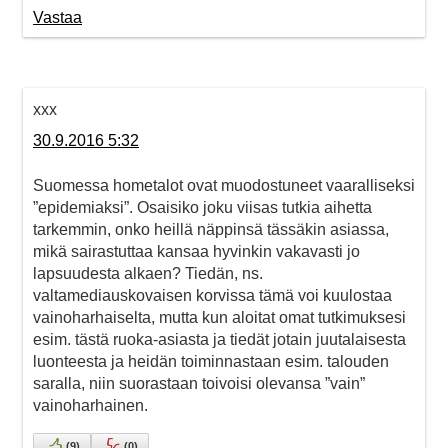
Vastaa
xxx
30.9.2016 5:32
Suomessa hometalot ovat muodostuneet vaaralliseksi
”epidemiaksi”. Osaisiko joku viisas tutkia aihetta
tarkemmin, onko heillä näppinsä tässäkin asiassa,
mikä sairastuttaa kansaa hyvinkin vakavasti jo
lapsuudesta alkaen? Tiedän, ns.
valtamediauskovaisen korvissa tämä voi kuulostaa
vainoharhaiselta, mutta kun aloitat omat tutkimuksesi
esim. tästä ruoka-asiasta ja tiedät jotain juutalaisesta
luonteesta ja heidän toiminnastaan esim. talouden
saralla, niin suorastaan toivoisi olevansa ”vain”
vainoharhainen.
(
9
)
(
0
)