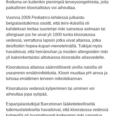
Ihottuma on kuitenkin pienimpiä terveysongelmista, joita
paikallinen kloorialtistus voi aiheuttaa.
Vuonna 2009
Pediatrics
-lehdessä julkaistu
belgialaistutkimus osoitti, että teini-ikäisillä oli
kahdeksan kertaa suurempi riski sairastua astmaan tai
allergiaan jos he uivat yli 1000 tuntia klooratussa
vedessä, verrattuna lapsiin jotka uivat altaissa, jotka
desifioitiin hopea-kupari-menetelmällä. Tutkijat myös
havaitsivat, että heinänuhan ja muiden allergioiden riski
yli kaksinkertaistui altistuessa klooratulle allasvedelle.
Klooratuissa altaissa säännöllisesti uivilla naisilla oli
useammin emätininfektioita. Kloori muuttaa pH-arvoa ja
tuhoaa emättimen terveen mikrobikannan.
Klooratussa vedessä kylpeminen tai uiminen voi
aiheuttaa jopa syöpää.
Espanjalaistutkijat Barcelonan lääketieteelliseltä
tutkimuslaitokselta havaitsivat, että klooratussa vedessä
kylpevillä oli huomattavasti korkeampi riski sairastua