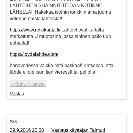
LÄHTEIDEN SIJAINNIT TEIDÄN KOTINNE
LÄHELLÄ!! Hakekaa isoihin tonkkiin aina juoma
vetenne näistä lähteistä!!
https://www.retkikartta.fi/
Lähteet ovat kartalla
merkattuna U muotosina jossa sininen pallo uun
pohjalla!!
https://loydalahde.com/
hanavedessä vaikka mitä paskaa!! Katsokaa, että
lähde ei ole ison tien vieressä tai pellolla!!
(
19
)
(
0
)
Vastaa
xxx
29.9.2016 20:08
Vastaus käyttäjän Talmud