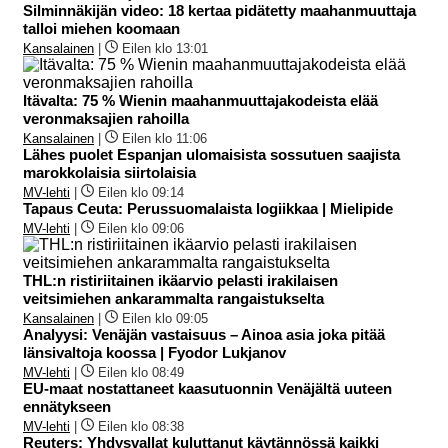
Silminnäkijän video: 18 kertaa pidätetty maahanmuuttaja
talloi miehen koomaan
Kansalainen
|
Eilen klo 13:01
Itävalta: 75 % Wienin maahanmuuttajakodeista elää
veronmaksajien rahoilla
Kansalainen
|
Eilen klo 11:06
Lähes puolet Espanjan ulomaisista sossutuen saajista
marokkolaisia siirtolaisia
MV-lehti
|
Eilen klo 09:14
Tapaus Ceuta: Perussuomalaista logiikkaa | Mielipide
MV-lehti
|
Eilen klo 09:06
THL:n ristiriitainen ikäarvio pelasti irakilaisen
veitsimiehen ankarammalta rangaistukselta
Kansalainen
|
Eilen klo 09:05
Analyysi: Venäjän vastaisuus – Ainoa asia joka pitää
länsivaltoja koossa | Fyodor Lukjanov
MV-lehti
|
Eilen klo 08:49
EU-maat nostattaneet kaasutuonnin Venäjältä uuteen
ennätykseen
MV-lehti
|
Eilen klo 08:38
Reuters: Yhdysvallat kuluttanut käytännössä kaikki