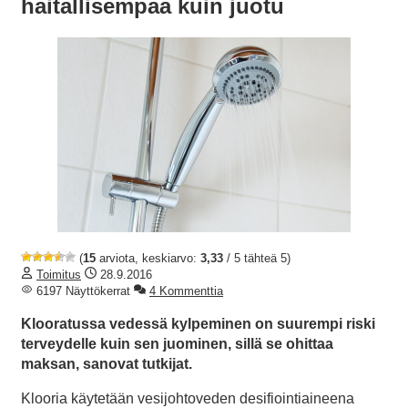
haitallisempaa kuin juotu
(
15
arviota, keskiarvo:
3,33
/ 5 tähteä 5)
Toimitus
28.9.2016
6197 Näyttökerrat
4 Kommenttia
Klooratussa vedessä kylpeminen on suurempi riski
terveydelle kuin sen juominen, sillä se ohittaa
maksan, sanovat tutkijat.
Klooria käytetään vesijohtoveden desifiointiaineena