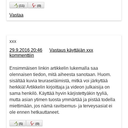
(
11
)
(
0
)
Vastaa
xxx
29.9.2016 20:46
Vastaus käyttäjän xxx
kommenttiin
Ensimmäisen linkin artikkelin lukemalla saa
olennaisen tiedon, mitä aiheesta sanotaan. Huom.
sisältää kuvia teuraseläimistä, mitkä voi järkyttää
herkkiä! Artikkelin kirjoittaja ja videon julkaisija on
sama henkilö. Käyttää hyvin kärjistettyäkin tyyliä,
mutta asian ytimen tuosta ymmärtää ja pistää todella
miettimään, jos nämä ravitsemus- ja terveysasiat ei
ole ennen hetkauttaneet.
(
5
)
(
0
)