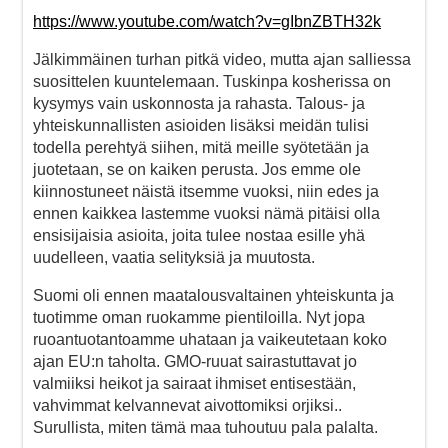
https://www.youtube.com/watch?v=gIbnZBTH32k
Jälkimmäinen turhan pitkä video, mutta ajan salliessa
suosittelen kuuntelemaan. Tuskinpa kosherissa on
kysymys vain uskonnosta ja rahasta. Talous- ja
yhteiskunnallisten asioiden lisäksi meidän tulisi
todella perehtyä siihen, mitä meille syötetään ja
juotetaan, se on kaiken perusta. Jos emme ole
kiinnostuneet näistä itsemme vuoksi, niin edes ja
ennen kaikkea lastemme vuoksi nämä pitäisi olla
ensisijaisia asioita, joita tulee nostaa esille yhä
uudelleen, vaatia selityksiä ja muutosta.
Suomi oli ennen maatalousvaltainen yhteiskunta ja
tuotimme oman ruokamme pientiloilla. Nyt jopa
ruoantuotantoamme uhataan ja vaikeutetaan koko
ajan EU:n taholta. GMO-ruuat sairastuttavat jo
valmiiksi heikot ja sairaat ihmiset entisestään,
vahvimmat kelvannevat aivottomiksi orjiksi..
Surullista, miten tämä maa tuhoutuu pala palalta.