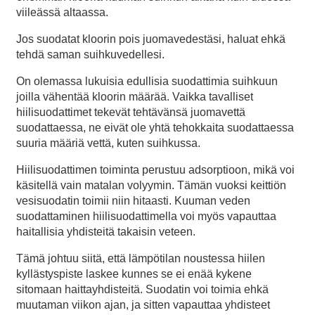
viileässä altaassa.
Jos suodatat kloorin pois juomavedestäsi, haluat ehkä
tehdä saman suihkuvedellesi.
On olemassa lukuisia edullisia suodattimia suihkuun
joilla vähentää kloorin määrää. Vaikka tavalliset
hiilisuodattimet tekevät tehtävänsä juomavettä
suodattaessa, ne eivät ole yhtä tehokkaita suodattaessa
suuria määriä vettä, kuten suihkussa.
Hiilisuodattimen toiminta perustuu adsorptioon, mikä voi
käsitellä vain matalan volyymin. Tämän vuoksi keittiön
vesisuodatin toimii niin hitaasti. Kuuman veden
suodattaminen hiilisuodattimella voi myös vapauttaa
haitallisia yhdisteitä takaisin veteen.
Tämä johtuu siitä, että lämpötilan noustessa hiilen
kyllästyspiste laskee kunnes se ei enää kykene
sitomaan haittayhdisteitä. Suodatin voi toimia ehkä
muutaman viikon ajan, ja sitten vapauttaa yhdisteet