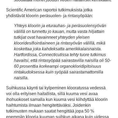
Scientific American raportoi tutkimuksista jotka
yhdistävät kloorin peräsuolen- ja rintasyöpään:
Yhteys kloorin ja eturauhas- ja peräsuolensyövän
välillä on tunnettu jo kauan, mutta vasta hiljattain
tutkijat ovat havainneet yhteyden yleisen
klooridesifiointiaineen ja rintasyövän välillä, mikä
koskettaa joka kahdeksatta amerikkalaisnaista.
Hartfordissa, Connecticutissa tehty tuore tutkimus
havaitsi, että rintasyöpää sairastavilla naisilla oli 50-
60 prosenttia korkeampi organokloridipitoisuus
rintakudoksessa kuin syöpää sairastamattomilla
naisilla.
Suihkussa käynti tai kylpeminen klooratussa vedessä
voi olla erityisen haitallista, sillä kuuma vesi avaa
ihohuokoset samalla kun kuuma vesi kiihdyttää kloorin
haihtumista ilmaan hengitettäväksi. Joidenkin
tutkimusten mukaan saatat hengittää jopa 50 %
enemmän klooria kuuman suihkun aikana kuin uidessa