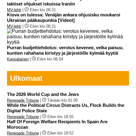
taktiset ohjukset iskuissa Iraniin
MV-lehti
|
Eilen klo 08:31
Kiova on tulessa: Venäjän ankara ohjusisku moukaroi
Ukrainan pääkaupunkia [Videot]
MV-lehti
|
Eilen klo 08:21
Purran budjettiehdotus: verotus kevenee, velka paisuu,
kuntien rahahana kiristyy ja järjestöille kylmää kyytiä
Kansalainen
|
Eilen klo 06:54
Ulkomaat
The 2026 World Cup and the Jews
Renegade Tribune
|
Tänään klo 01:05
While the Political Circus Distracts Us, Flock Builds the
Digital Police State
Renegade Tribune
|
Eilen klo 18:55
Half Of Foreign Welfare Recipients In Spain Are
Moroccan
Renegade Tribune
|
Eilen klo 18:52