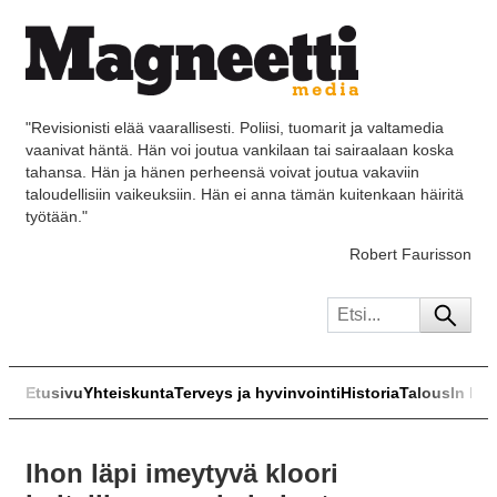
"Revisionisti elää vaarallisesti. Poliisi, tuomarit ja valtamedia
vaanivat häntä. Hän voi joutua vankilaan tai sairaalaan koska
tahansa. Hän ja hänen perheensä voivat joutua vakaviin
taloudellisiin vaikeuksiin. Hän ei anna tämän kuitenkaan häiritä
työtään."
Robert Faurisson
Etusivu
Yhteiskunta
Terveys ja hyvinvointi
Historia
Talous
In Eng
Ihon läpi imeytyvä kloori