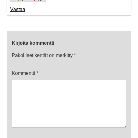
Vastaa
Kirjoita kommentti
Pakolliset kentät on merkitty
*
Kommentti
*