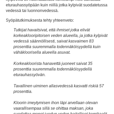
eturauhassyöpään kuin niillä jotka kylpivät suodatetussa
vedessä tai luonnonvedessä.
Syöpätutkimuksesta tehty yhteenveto:
Tutkijat havaitsivat, että ihmiset jotka elivät
korkeaklooripitoisen veden alueella, ja jotka kylpivät
vedessä säännöllisesti, saivat kasvaimen 83
prosenttia suuremmalla todennäköisyydellä kuin
vähäkloorisella alueella asuvat.
Korkeakloorista hanavettä juoneet saivat 35
prosenttia suuremmalla todennäköisyydellä
eturauhassyövän.
Tavallinen uiminen allasvedessä kasvatti riskiä 57
prosenttia.
Kloorin imeytymisen ihon läpi arvellaan olevan
vaarallisempaa sillä se ohittaa maksan, joka
suodattaa monet juodun veden haitalliset kemikaalit.