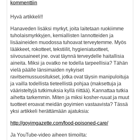
kommenttiin
Hyvä artikkeli!!
Hanaveden lisäksi myrkyt, joita laitetaan ruokiimme
tuholaismyrkkyjen, kemiallisten lannotteiden ja
lisäaineiden muodossa tuhoavat terveytemme. Myös
lääkkeet, rokotteet, tekstiilit, hygieniatuotteet,
siivousaineet jne. ovat täynnä terveydelle haitallisia
aineita. Miksi ja ovatko ne todella tarpeellisia? Tähän
vielä päälle länsimaiden nykyiset
ravitsemussuositukset, jotka ovat täysin manipuloituja
ja vailla todellista tieteellistä pohjaa (maksettuja ja
vääristeltyjä tutkimuksia kyllä riittää). Kannattaa tutkia
aihetta tarkemmin. Miten ja miksi kosher-ruuat ja muut
tuotteet eroavat meidän goyimien vastaavista? Tässä
yksi artikkeli herättämään ajatuksia:
http://goyimgazette.com/food-poisoned-care/
Ja YouTube-video aiheen tiimoilta: