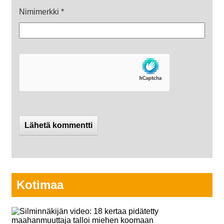
Nimimerkki
*
Kotimaa