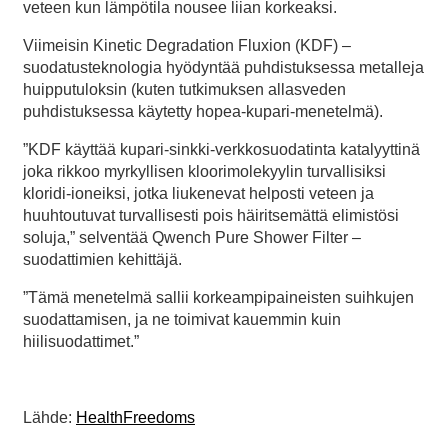
veteen kun lämpötila nousee liian korkeaksi.
Viimeisin Kinetic Degradation Fluxion (KDF) –
suodatusteknologia hyödyntää puhdistuksessa metalleja
huipputuloksin (kuten tutkimuksen allasveden
puhdistuksessa käytetty hopea-kupari-menetelmä).
”KDF käyttää kupari-sinkki-verkkosuodatinta katalyyttinä
joka rikkoo myrkyllisen kloorimolekyylin turvallisiksi
kloridi-ioneiksi, jotka liukenevat helposti veteen ja
huuhtoutuvat turvallisesti pois häiritsemättä elimistösi
soluja,” selventää Qwench Pure Shower Filter –
suodattimien kehittäjä.
”Tämä menetelmä sallii korkeampipaineisten suihkujen
suodattamisen, ja ne toimivat kauemmin kuin
hiilisuodattimet.”
Lähde:
HealthFreedoms