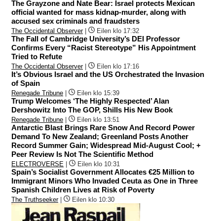
The Grayzone and Nate Bear: Israel protects Mexican
official wanted for mass kidnap-murder, along with
accused sex criminals and fraudsters
The Occidental Observer
|
Eilen klo 17:32
The Fall of Cambridge University’s DEI Professor
Confirms Every “Racist Stereotype” His Appointment
Tried to Refute
The Occidental Observer
|
Eilen klo 17:16
It’s Obvious Israel and the US Orchestrated the Invasion
of Spain
Renegade Tribune
|
Eilen klo 15:39
Trump Welcomes ‘The Highly Respected’ Alan
Dershowitz Into The GOP, Shills His New Book
Renegade Tribune
|
Eilen klo 13:51
Antarctic Blast Brings Rare Snow And Record Power
Demand To New Zealand; Greenland Posts Another
Record Summer Gain; Widespread Mid-August Cool; +
Peer Review Is Not The Scientific Method
ELECTROVERSE
|
Eilen klo 10:31
Spain’s Socialist Government Allocates €25 Million to
Immigrant Minors Who Invaded Ceuta as One in Three
Spanish Children Lives at Risk of Poverty
The Truthseeker
|
Eilen klo 10:30