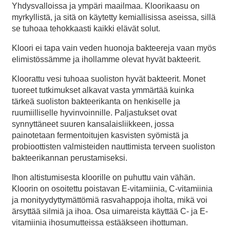
Yhdysvalloissa ja ympäri maailmaa. Kloorikaasu on
myrkyllistä, ja sitä on käytetty kemiallisissa aseissa, sillä
se tuhoaa tehokkaasti kaikki elävät solut.
Kloori ei tapa vain veden huonoja bakteereja vaan myös
elimistössämme ja ihollamme olevat hyvät bakteerit.
Kloorattu vesi tuhoaa suoliston hyvät bakteerit. Monet
tuoreet tutkimukset alkavat vasta ymmärtää kuinka
tärkeä suoliston bakteerikanta on henkiselle ja
ruumiilliselle hyvinvoinnille. Paljastukset ovat
synnyttäneet suuren kansalaisliikkeen, jossa
painotetaan fermentoitujen kasvisten syömistä ja
probioottisten valmisteiden nauttimista terveen suoliston
bakteerikannan perustamiseksi.
Ihon altistumisesta kloorille on puhuttu vain vähän.
Kloorin on osoitettu poistavan E-vitamiinia, C-vitamiinia
ja monityydyttymättömiä rasvahappoja iholta, mikä voi
ärsyttää silmiä ja ihoa. Osa uimareista käyttää C- ja E-
vitamiinia ihosumutteissa estääkseen ihottuman.