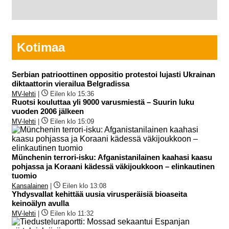
Kotimaa
Serbian patrioottinen oppositio protestoi lujasti Ukrainan
diktaattorin vierailua Belgradissa
MV-lehti
|
Eilen klo 15:36
Ruotsi kouluttaa yli 9000 varusmiestä – Suurin luku
vuoden 2006 jälkeen
MV-lehti
|
Eilen klo 15:09
Münchenin terrori-isku: Afganistanilainen kaahasi kaasu
pohjassa ja Koraani kädessä väkijoukkoon – elinkautinen
tuomio
Kansalainen
|
Eilen klo 13:08
Yhdysvallat kehittää uusia virusperäisiä bioaseita
keinoälyn avulla
MV-lehti
|
Eilen klo 11:32