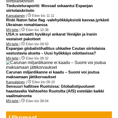
Tiedusteluraportti: Mossad sekaantui Espanjan
siirtolaiskriisiin
Kansalainen
|
Eilen klo 11:11
Riski Naton false flag -valehyökkäyksistä kasvaa jyrkästi
Ukrainan romahtaessa
MV-lehti
|
Eilen klo 10:38
USA:n senaatti hyväksyi ankarat Venäjän ja Iranin
vastaiset pakotteet
MV-lehti
|
Eilen klo 09:50
Espanjan globalistihallitus uhkailee Ceutan siirtolaisia
vastustavia alueita – Uusi hyökkäys odottavissa?
MV-lehti
|
Eilen klo 09:32
Carunan miljardikanne ei kaadu – Suomi voi joutua
maksamaan jättikorvaukset
Kansalainen
|
Eilen klo 09:10
Sensuuri hallitsee Ruotsissa: Globalistipuolueet
haastavalta Vaihtoehto Ruotsilta (AfS) estetään kaikki
vaalimainonta
MV-lehti
|
Eilen klo 09:04
Ulkomaat