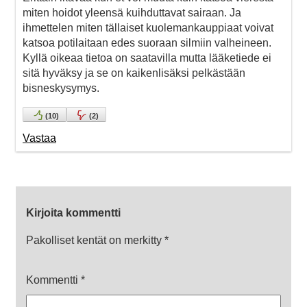
miten hoidot yleensä kuihduttavat sairaan. Ja
ihmettelen miten tällaiset kuolemankauppiaat voivat
katsoa potilaitaan edes suoraan silmiin valheineen.
Kyllä oikeaa tietoa on saatavilla mutta lääketiede ei
sitä hyväksy ja se on kaikenlisäksi pelkästään
bisneskysymys.
(
10
)
(
2
)
Vastaa
Kirjoita kommentti
Pakolliset kentät on merkitty
*
Kommentti
*