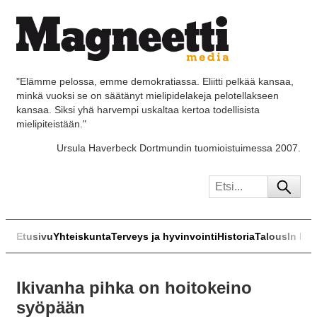
"Elämme pelossa, emme demokratiassa. Eliitti pelkää kansaa,
minkä vuoksi se on säätänyt mielipidelakeja pelotellakseen
kansaa. Siksi yhä harvempi uskaltaa kertoa todellisista
mielipiteistään."
Ursula Haverbeck Dortmundin tuomioistuimessa 2007.
Etusivu
Yhteiskunta
Terveys ja hyvinvointi
Historia
Talous
In Eng
Ikivanha pihka on hoitokeino
syöpään