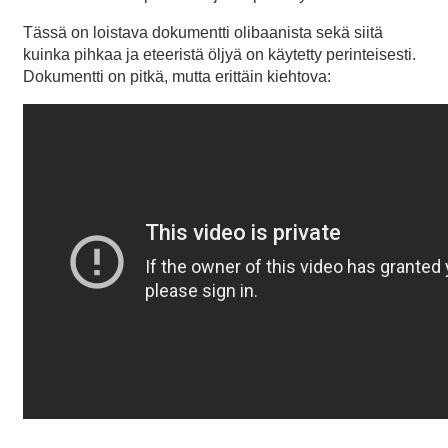
Tässä on loistava dokumentti olibaanista sekä siitä
kuinka pihkaa ja eteeristä öljyä on käytetty perinteisesti.
Dokumentti on pitkä, mutta erittäin kiehtova: