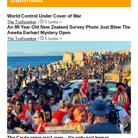
World Control Under Cover of War
The Truthseeker
|
5 tuntia >
An 89 Year Old New Zealand Survey Photo Just Blew The
Amelia Earhart Mystery Open
The Truthseeker
|
5 tuntia >
The Ceuta crisis isn’t over – it’s only just begun