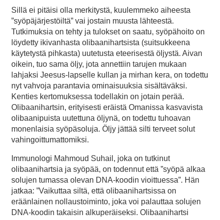
Sillä ei pitäisi olla merkitystä, kuulemmeko aiheesta
”syöpäjärjestöiltä” vai jostain muusta lähteestä.
Tutkimuksia on tehty ja tulokset on saatu, syöpähoito on
löydetty ikivanhasta olibaanihartsista (suitsukkeena
käytetystä pihkasta) uutetusta eteerisestä öljystä. Aivan
oikein, tuo sama öljy, jota annettiin tarujen mukaan
lahjaksi Jeesus-lapselle kullan ja mirhan kera, on todettu
nyt vahvoja parantavia ominaisuuksia sisältäväksi.
Kenties kertomuksessa todellakin on jotain perää.
Olibaanihartsin, erityisesti eräistä Omanissa kasvavista
olibaanipuista uutettuna öljynä, on todettu tuhoavan
monenlaisia syöpäsoluja. Öljy jättää silti terveet solut
vahingoittumattomiksi.
Immunologi Mahmoud Suhail, joka on tutkinut
olibaanihartsia ja syöpää, on todennut että ”syöpä alkaa
solujen tumassa olevan DNA-koodin vioittuessa”. Hän
jatkaa: ”Vaikuttaa siltä, että olibaanihartsissa on
eräänlainen nollaustoiminto, joka voi palauttaa solujen
DNA-koodin takaisin alkuperäiseksi. Olibaanihartsi