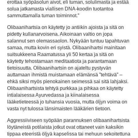
erottaa syöpäsolun aivot, eli tuman, solulimasta ja estää
solua jatkamasta viallisen DNA-koodin tuotantoa
sammuttamalla tuman toiminnot.”
Olibaanihartsia on käytetty jo antiikin ajoista ja sitä on
pidetty kullanarvoisena. Aikoinaan valtio on jopa
salannut sen olemassaolon. Nykyään tuntuu tapahtuvan
samaa, mutta kovin eri syistä. Olibaanihartsi mainitaan
suitsukkeena Raamatussa yli 50 kertaa ja sitä on
käytetty tehostamaan meditaatiota ja parantamaan
tietoisuutta. Olibaanihartsin on ajateltu pystyvän
auttamaan ihmistä muistamaan elämänsä ”tehtävä” –
ehkä siksi myös pienokainen seimessä sai sitä lahjaksi.
Olibaanihartsista tehtyä purkkaa ja pihkaa on käytetty
intialaisessa Ayurvedassa ja kiinalaisessa
lääketieteessä jo tuhansia vuosia, mutta öljyn voima on
vasta nyt tulossa länsimaisten lääkärien tietoon.
Aggressiiviseen syöpään parannuksen olibaanihartsista
löytäneistä potilaista jotkut ovat ottaneet vain kaksikin
tippaa eteeristä öljyä kapselissa tai mehuun sekoitettuna