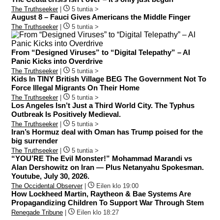
The Truthseeker
|
5 tuntia >
August 8 – Fauci Gives Americans the Middle Finger
The Truthseeker
|
5 tuntia >
From “Designed Viruses” to “Digital Telepathy” – AI
Panic Kicks into Overdrive
The Truthseeker
|
5 tuntia >
Kids In TINY British Village BEG The Government Not To
Force Illegal Migrants On Their Home
The Truthseeker
|
5 tuntia >
Los Angeles Isn’t Just a Third World City. The Typhus
Outbreak Is Positively Medieval.
The Truthseeker
|
5 tuntia >
Iran’s Hormuz deal with Oman has Trump poised for the
big surrender
The Truthseeker
|
5 tuntia >
“YOU’RE The Evil Monster!” Mohammad Marandi vs
Alan Dershowitz on Iran — Plus Netanyahu Spokesman.
Youtube, July 30, 2026.
The Occidental Observer
|
Eilen klo 19:00
How Lockheed Martin, Raytheon & Bae Systems Are
Propagandizing Children To Support War Through Stem
Renegade Tribune
|
Eilen klo 18:27