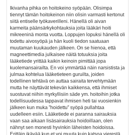
Ikivanha pihka on hoitokeino syöpään. Olisimpa
tiennyt tämän hoitokeinon niin olisin varmasti kertonut
siitä entiselle työkaverilleni. Hänellä oli aivan
karmeita päänsärkykohtauksia joita lääkäri hoiti
mikreeninä monta vuotta. Loppujen lopuksi hänellä oli
todettu aivosyöpä ja hän kuoli tiedon saatuaan
muutaman kuukauden jälkeen. On se hienoa, että
magneettimedia julkaisee näitä totuuksia joita
lääketiede yrittää kaikin keinoin pimittää jopa
kuolemansairailta. En voi ymmärtää näin narsistista ja
julmaa kohtelua lääketieteen guruilta, joiden
todellinen tehtävä on auttaa sairaita tervehtymään
mutta he näyttävät tekevän kaikkensa, että ihmiset
suostuvat niihin myrkyllisiin säde ym. hoitoihin jotka
todellisuudessa tappavat ihmisen heti tai vuosienkin
jälkeen kun muka ”hoidettu” syöpä pullahtaa
uudelleen esiin. Lääketiede ei paranna sairauksia
vaan saa aikaan lisäsairauksia hoidoillaan, olen
nähnyt sen monesti hyvinkin läheisten hoidoissa.
Erittäin ikävää kun et voi muuta kuin katsoa vierestä