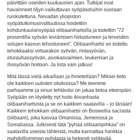
päivittäin useiden kuukausien ajan. Tutkijat ovat
havainneet öljyn vaikuttavan syöpäsoluihin suoraan
ruiskutettuna. Nevadan yliopiston
syöpätutkimusinstituutissa hoidettiin
kohdunkaulansyöpää olibaanihartsilla ja todettiin ”72
prosentilla syövän leviämisen hidastuneen ja terveiden
solujen kasvun tehostuneen”. Olibaanihartsi on todettu
tehokkaaksi virtsarakon syövän, rintasyövän,
eturauhassyövän, aivokasvaimien, leukemian ja
ihosyövän hoitoon. Ja lista vain jatkuu!
Mitä tässä vielä aikaillaan ja ihmetellään? Miksei tieto
ole kaikkien uutisten otsikoissa? Me teemme
parhaamme ja sinun tehtäväsi on jakaa tietoa eteenpäin.
Syöpään on löydetty nyt hoito ikivanhasta
olibaanihartsista ja se on kaikkien saatavilla – jo tänään!
Kaikkein tehokkain olibaanihartsi on Boswellia sacrasta
(olibaani), joka kasvaa Omanissa, Jemenissä ja
Somaliassa. Julkisesti tätä ”pyhää olibaanipihkaa” on
saatavilla useista lähteistä, mutta kannattaa hankkia
mahdollisimman puhdasta ja helposti syötävää.