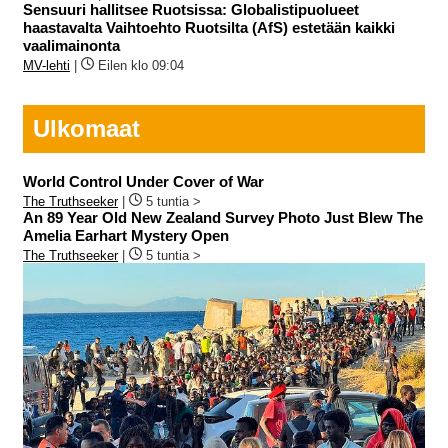
Sensuuri hallitsee Ruotsissa: Globalistipuolueet
haastavalta Vaihtoehto Ruotsilta (AfS) estetään kaikki
vaalimainonta
MV-lehti
|
Eilen klo 09:04
Ulkomaat
World Control Under Cover of War
The Truthseeker
|
5 tuntia >
An 89 Year Old New Zealand Survey Photo Just Blew The
Amelia Earhart Mystery Open
The Truthseeker
|
5 tuntia >