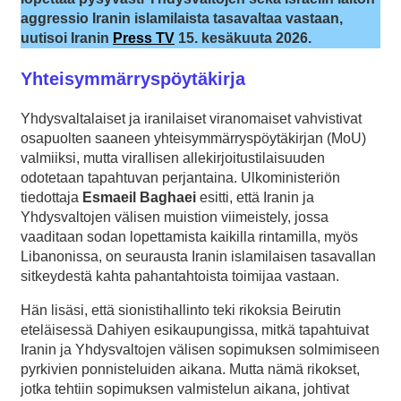
aggressio Iranin islamilaista tasavaltaa vastaan,
uutisoi Iranin
Press TV
15. kesäkuuta 2026.
Yhteisymmärryspöytäkirja
Yhdysvaltalaiset ja iranilaiset viranomaiset vahvistivat
osapuolten saaneen yhteisymmärryspöytäkirjan (MoU)
valmiiksi, mutta virallisen allekirjoitustilaisuuden
odotetaan tapahtuvan perjantaina. Ulkoministeriön
tiedottaja
Esmaeil Baghaei
esitti, että Iranin ja
Yhdysvaltojen välisen muistion viimeistely, jossa
vaaditaan sodan lopettamista kaikilla rintamilla, myös
Libanonissa, on seurausta Iranin islamilaisen tasavallan
sitkeydestä kahta pahantahtoista toimijaa vastaan.
Hän lisäsi, että sionistihallinto teki rikoksia Beirutin
eteläisessä Dahiyen esikaupungissa, mitkä tapahtuivat
Iranin ja Yhdysvaltojen välisen sopimuksen solmimiseen
pyrkivien ponnisteluiden aikana. Mutta nämä rikokset,
jotka tehtiin sopimuksen valmistelun aikana, johtivat