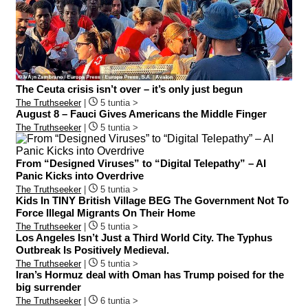
The Ceuta crisis isn’t over – it’s only just begun
The Truthseeker
|
5 tuntia >
August 8 – Fauci Gives Americans the Middle Finger
The Truthseeker
|
5 tuntia >
From “Designed Viruses” to “Digital Telepathy” – AI
Panic Kicks into Overdrive
The Truthseeker
|
5 tuntia >
Kids In TINY British Village BEG The Government Not To
Force Illegal Migrants On Their Home
The Truthseeker
|
5 tuntia >
Los Angeles Isn’t Just a Third World City. The Typhus
Outbreak Is Positively Medieval.
The Truthseeker
|
5 tuntia >
Iran’s Hormuz deal with Oman has Trump poised for the
big surrender
The Truthseeker
|
6 tuntia >