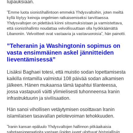
lupauksiaan.
”Emme luota sionistihallintoon emmekä Yhdysvaltoihin, joten meiltä
kyllä löytyy keinoja ongelmien ratkaisemiseksi tarvittaessa.
Yhdysvaltojen on pidettävä kiinni sitoumuksistaan ja varmistettava,
että sionistihallinto noudattaa velvollisuuttaan olla hyökkäämättä
Libanoniin. Velvoitteet ovat vastaavia ja vastavuoroisia”, hän painotti.
”Teheranin ja Washingtonin sopimus on
vasta ensimmäinen askel jännitteiden
lieventämisessä”
Lisäksi Baghaei totesi, että muistio sodan lopettamisesta
kaikilla rintamilla valmistui 108 päivää sodan alkamisen
jälkeen. Hänen mukaansa tämä tapahtui tilanteessa,
jossa vastapuoli väitti ylimielisesti tuhonneensa Iranin
infrastruktuurin ja sivilisaation.
Hän sanoi vihollisen vetäytymisen osoittavan Iranin
islamilaisen tasavallan pelotevoiman tehokkuuden.
”Iranin kansan epäluulo Yhdysvaltojen hallinnon pitkäaikaisia
sabotaasioperaatioita vastaan (
joiden juuret ulottuvat historiallisiin