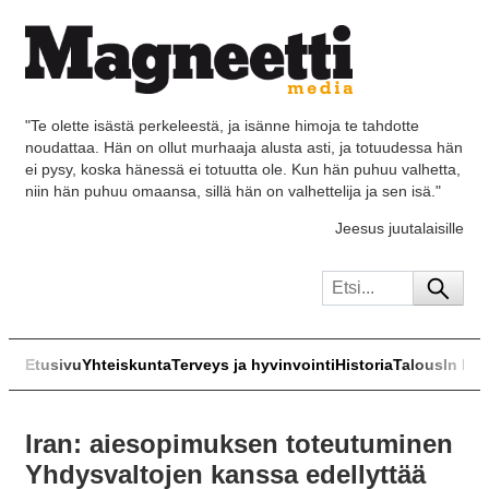
"Te olette isästä perkeleestä, ja isänne himoja te tahdotte
noudattaa. Hän on ollut murhaaja alusta asti, ja totuudessa hän
ei pysy, koska hänessä ei totuutta ole. Kun hän puhuu valhetta,
niin hän puhuu omaansa, sillä hän on valhettelija ja sen isä."
Jeesus juutalaisille
Etusivu
Yhteiskunta
Terveys ja hyvinvointi
Historia
Talous
In Eng
Iran: aiesopimuksen toteutuminen
Yhdysvaltojen kanssa edellyttää