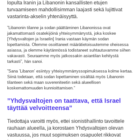
lopulta Iranin ja Libanonin kansallisten etujen
turvaamiseen mahdollisimman laajasti sekä lujittivat
vastarinta-akselin yhtenäisyyttä.
”Libanonin tilanne ja sodan päättäminen Libanonissa ovat
jakamattomasti osatekijöinä yhteisymmärrystä, joka koskee
[Yhdysvaltojen ja Israelin] Irania vastaan käymän sodan
lopettamista. Olemme osoittaneet määrätietoisuutemme oheisessa
asiassa, ja olemme käytännössä todistaneet suhtautuvamme siihen
vakavasti. Seuraamme myös jatkossakin asiantilan kehitystä
tarkasti”, hän sanoi.
”Sana ’Libanon’ esiintyy yhteisymmärryssopimuksessa kolme kertaa.
Siinä todetaan, että sodan lopettaminen sisältää myös Libanonin
tilanteen sekä maan suvereniteetin sekä alueellisen
koskemattomuuden kunnioittamisen.”
”Yhdysvaltojen on taattava, että Israel
täyttää velvoitteensa”
Tiedottaja varoitti myös, ettei sionistihallinto tavoittele
rauhaan alueella, ja korostaen Yhdysvaltojen olevan
vastuussa, jos muut sopimuksen osapuolet rikkovat