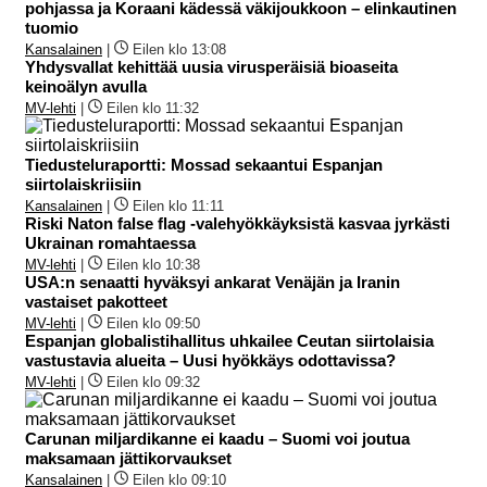
pohjassa ja Koraani kädessä väkijoukkoon – elinkautinen
tuomio
Kansalainen
|
Eilen klo 13:08
Yhdysvallat kehittää uusia virusperäisiä bioaseita
keinoälyn avulla
MV-lehti
|
Eilen klo 11:32
Tiedusteluraportti: Mossad sekaantui Espanjan
siirtolaiskriisiin
Kansalainen
|
Eilen klo 11:11
Riski Naton false flag -valehyökkäyksistä kasvaa jyrkästi
Ukrainan romahtaessa
MV-lehti
|
Eilen klo 10:38
USA:n senaatti hyväksyi ankarat Venäjän ja Iranin
vastaiset pakotteet
MV-lehti
|
Eilen klo 09:50
Espanjan globalistihallitus uhkailee Ceutan siirtolaisia
vastustavia alueita – Uusi hyökkäys odottavissa?
MV-lehti
|
Eilen klo 09:32
Carunan miljardikanne ei kaadu – Suomi voi joutua
maksamaan jättikorvaukset
Kansalainen
|
Eilen klo 09:10