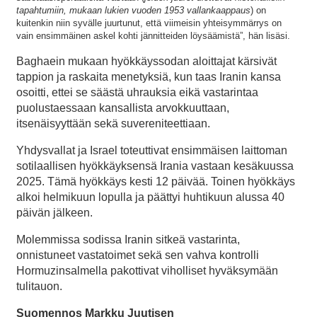
tapahtumiin, mukaan lukien vuoden 1953 vallankaappaus
) on
kuitenkin niin syvälle juurtunut, että viimeisin yhteisymmärrys on
vain ensimmäinen askel kohti jännitteiden löysäämistä”, hän lisäsi.
Baghaein mukaan hyökkäyssodan aloittajat kärsivät
tappion ja raskaita menetyksiä, kun taas Iranin kansa
osoitti, ettei se säästä uhrauksia eikä vastarintaa
puolustaessaan kansallista arvokkuuttaan,
itsenäisyyttään sekä suvereniteettiaan.
Yhdysvallat ja Israel toteuttivat ensimmäisen laittoman
sotilaallisen hyökkäyksensä Irania vastaan kesäkuussa
2025. Tämä hyökkäys kesti 12 päivää. Toinen hyökkäys
alkoi helmikuun lopulla ja päättyi huhtikuun alussa 40
päivän jälkeen.
Molemmissa sodissa Iranin sitkeä vastarinta,
onnistuneet vastatoimet sekä sen vahva kontrolli
Hormuzinsalmella pakottivat viholliset hyväksymään
tulitauon.
Suomennos Markku Juutisen