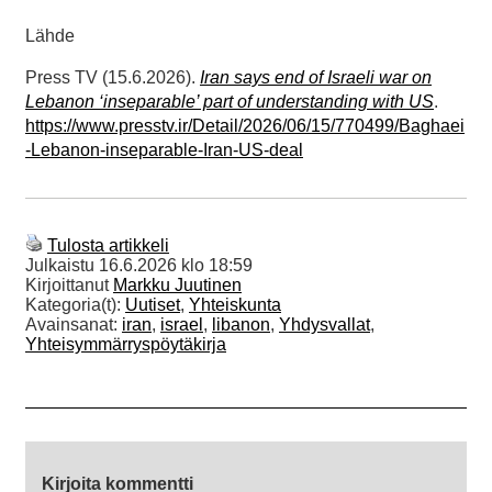
Lähde
Press TV (15.6.2026).
Iran says end of Israeli war on
Lebanon ‘inseparable’ part of understanding with US
.
https://www.presstv.ir/Detail/2026/06/15/770499/Baghaei
-Lebanon-inseparable-Iran-US-deal
Tulosta artikkeli
Julkaistu
16.6.2026 klo 18:59
Kirjoittanut
Markku Juutinen
Kategoria(t):
Uutiset
,
Yhteiskunta
Avainsanat:
iran
,
israel
,
libanon
,
Yhdysvallat
,
Yhteisymmärryspöytäkirja
Kirjoita kommentti