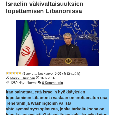
Israelin väkivaltaisuuksien
lopettamisen Libanonissa
(
9
arviota, keskiarvo:
5,00
/ 5 tähteä 5)
Markku Juutinen
16.6.2026
1289 Näyttökerrat
0 Kommenttia
Iran painottaa, että Israelin hyökkäyksien
lopettaminen Libanonia vastaan on erottamaton osa
Teheranin ja Washingtonin välistä
yhteisymmärryssopimusta, jonka tarkoituksena on
lopettaa pysyvästi Yhdysvaltojen sekä Israelin laiton