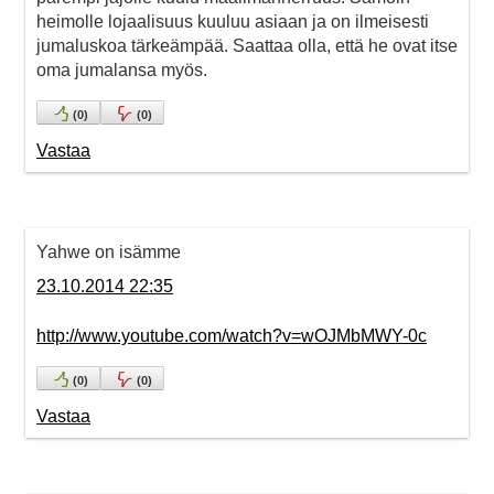
heimolle lojaalisuus kuuluu asiaan ja on ilmeisesti
jumaluskoa tärkeämpää. Saattaa olla, että he ovat itse
oma jumalansa myös.
(
0
)
(
0
)
Vastaa
Yahwe on isämme
23.10.2014 22:35
http://www.youtube.com/watch?v=wOJMbMWY-0c
(
0
)
(
0
)
Vastaa