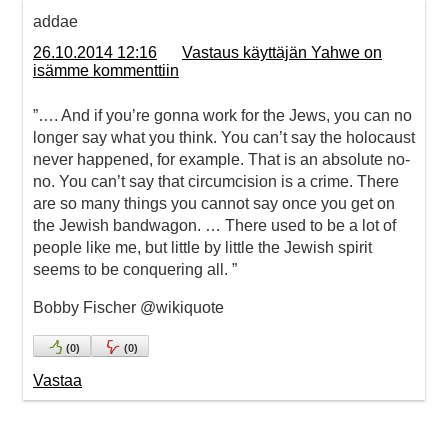
addae
26.10.2014 12:16
Vastaus käyttäjän Yahwe on
isämme kommenttiin
”…. And if you’re gonna work for the Jews, you can no
longer say what you think. You can’t say the holocaust
never happened, for example. That is an absolute no-
no. You can’t say that circumcision is a crime. There
are so many things you cannot say once you get on
the Jewish bandwagon. … There used to be a lot of
people like me, but little by little the Jewish spirit
seems to be conquering all. ”
Bobby Fischer @wikiquote
(
0
)
(
0
)
Vastaa