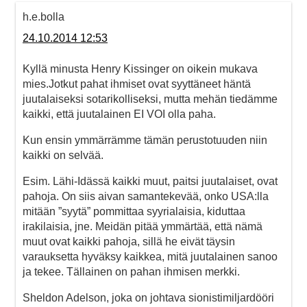
h.e.bolla
24.10.2014 12:53
Kyllä minusta Henry Kissinger on oikein mukava
mies.Jotkut pahat ihmiset ovat syyttäneet häntä
juutalaiseksi sotarikolliseksi, mutta mehän tiedämme
kaikki, että juutalainen EI VOI olla paha.
Kun ensin ymmärrämme tämän perustotuuden niin
kaikki on selvää.
Esim. Lähi-Idässä kaikki muut, paitsi juutalaiset, ovat
pahoja. On siis aivan samantekevää, onko USA:lla
mitään ”syytä” pommittaa syyrialaisia, kiduttaa
irakilaisia, jne. Meidän pitää ymmärtää, että nämä
muut ovat kaikki pahoja, sillä he eivät täysin
varauksetta hyväksy kaikkea, mitä juutalainen sanoo
ja tekee. Tällainen on pahan ihmisen merkki.
Sheldon Adelson, joka on johtava sionistimiljardööri