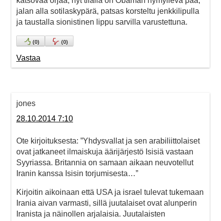
katsovaa orjaa, nyt tilalla on Obaman hymyilevä pää,
jalan alla sotilaskypärä, patsas korsteltu jenkkilipulla
ja taustalla sionistinen lippu sarvilla varustettuna.
(
0
)
(
0
)
Vastaa
jones
28.10.2014 7:10
Ote kirjoituksesta: ”Yhdysvallat ja sen arabiliittolaiset
ovat jatkaneet ilmaiskuja äärijärjestö Isisiä vastaan
Syyriassa. Britannia on samaan aikaan neuvotellut
Iranin kanssa Isisin torjumisesta…”
Kirjoitin aikoinaan että USA ja israel tulevat tukemaan
Irania aivan varmasti, sillä juutalaiset ovat alunperin
Iranista ja näinollen arjalaisia. Juutalaisten