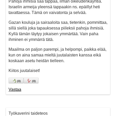
Pahoja ihmisiä saa tappaa, ilman oikeudenkäyntiä.
Israelin armeija yleensä tappaakin ns. epäillyt heti
tavattaessa. Tämä on vaivatonta ja selvää.
Gazan kouluja ja sairaaloita saa, tietenkin, pommittaa,
sillä siellä joka tapauksessa piileksii pahoja ihmisiä.
Kyllä tämän täytyy jokaisen ymmärtää. Vain paha
ihminen ei ymmärrä tätä.
Maailma on paljon parempi, ja helpompi, paikka elää,
kun on aina samaa mieltä juutalaisten kanssa eikä
koskaan asetu heidän tielleen.
Kiitos juutalaiset!
(
0
)
(
0
)
Vastaa
Työkaverini taideteos