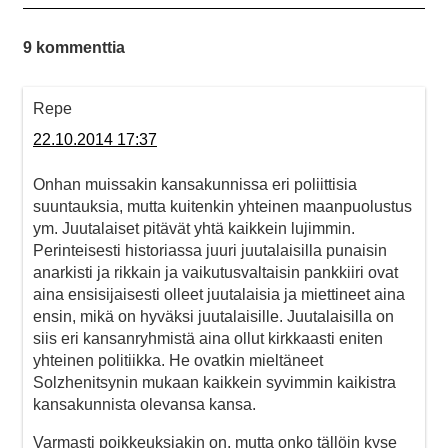
9 kommenttia
Repe
22.10.2014 17:37
Onhan muissakin kansakunnissa eri poliittisia
suuntauksia, mutta kuitenkin yhteinen maanpuolustus
ym. Juutalaiset pitävät yhtä kaikkein lujimmin.
Perinteisesti historiassa juuri juutalaisilla punaisin
anarkisti ja rikkain ja vaikutusvaltaisin pankkiiri ovat
aina ensisijaisesti olleet juutalaisia ja miettineet aina
ensin, mikä on hyväksi juutalaisille. Juutalaisilla on
siis eri kansanryhmistä aina ollut kirkkaasti eniten
yhteinen politiikka. He ovatkin mieltäneet
Solzhenitsynin mukaan kaikkein syvimmin kaikistra
kansakunnista olevansa kansa.
Varmasti poikkeuksiakin on, mutta onko tällöin kyse