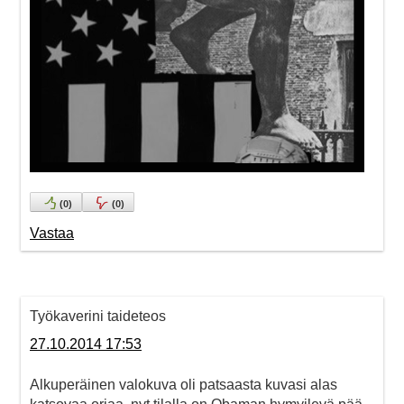
(
0
)
(
0
)
Vastaa
Työkaverini taideteos
27.10.2014 17:53
Alkuperäinen valokuva oli patsaasta kuvasi alas