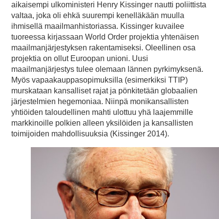
aikaisempi ulkoministeri Henry Kissinger nautti poliittista
valtaa, joka oli ehkä suurempi kenelläkään muulla
ihmisellä maailmanhistoriassa. Kissinger kuvailee
tuoreessa kirjassaan World Order projektia yhtenäisen
maailmanjärjestyksen rakentamiseksi. Oleellinen osa
projektia on ollut Euroopan unioni. Uusi
maailmanjärjestys tulee olemaan lännen pyrkimyksenä.
Myös vapaakauppasopimuksilla (esimerkiksi TTIP)
murskataan kansalliset rajat ja pönkitetään globaalien
järjestelmien hegemoniaa. Niinpä monikansallisten
yhtiöiden taloudellinen mahti ulottuu yhä laajemmille
markkinoille polkien alleen yksilöiden ja kansallisten
toimijoiden mahdollisuuksia (Kissinger 2014).