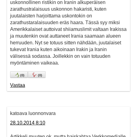
uskonnollinen ristikin on Iranin alkuperäisen
zarathustralaisuus uskonnon hakaristi, kuten
juutalaisten harjoittama uskontokin on
zarathustaralaisuuden eräs haara. Tässä syy miksi
Amerikkalaiset auttoivat shiiamuslimit valtaan Irakissa
ja muutenkin ovat auttaneet Irania saamaan alueen
herruuden. Nyt se totuus sitten nähdään, juutalaiset
tukevat Irania kuten aikoinaan Irakin ja Iranin
välisessä sodassa. Joillekkin on vain totuuden
myöntäminen vaikeaa.
(
0
)
(
0
)
Vastaa
katoava luonnonvara
28.10.2014 8:10
Artikkeli muuten ok, mutta haiskahtaa Verkkomedialle.