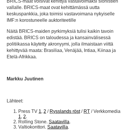
BRICS-maat voisivat kehittyä vastavoimaksi sionistien
vallalle. BRICS-maat ovat kehittämässä uutta
keskuspankkia, joka toimisi vastavoimana nykyiselle
IMF:n korostuneelle auktoriteetille
Näitä BRICS-maiden pyrkimyksiä tulisi kaikin tavoin
edistää. BRICS on taloudessa ja kansainvälisessä
politiikassa käytetty akronyymi, jolla ilmaistaan viittä
kehittyvää maata: Brasiliaa, Venäjää, Intiaa, Kiinaa ja
Etelä-Afrikkaa.
Markku Juutinen
Lähteet:
Press TV
1
,
2
/
Rysslands röst
/
RT
/ Verkkomedia
1
,
2
.
Rolling Stone.
Saatavilla
.
Valtiokonttori.
Saatavilla
.