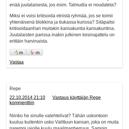
enää juutalaisesta, jos esim. Talmudia ei noudateta?
Miksi ei voisi kritisoida etnistä ryhmää, jos se toimii
yhtenäisenä blokkina ja tiukassa kurissa? Sitäpaitsi
kritisoidaanhan muitakin kansakuntia kansakuntina.
Juutalaisten parissa inakin julkinen toisinajattelu on
erittäin harvinaista.
(
0
)
(
0
)
Vastaa
Repe
22.10.2014 21:10
Vastaus käyttäjän Repe
kommenttiin
Niinko he sinulle valehtelivat? Tähän uskontoon
kuuluu kuitenkin usko Valittuun kansan, joka on muita
parempi jajolle kuulu maailmanherruus. Samoin