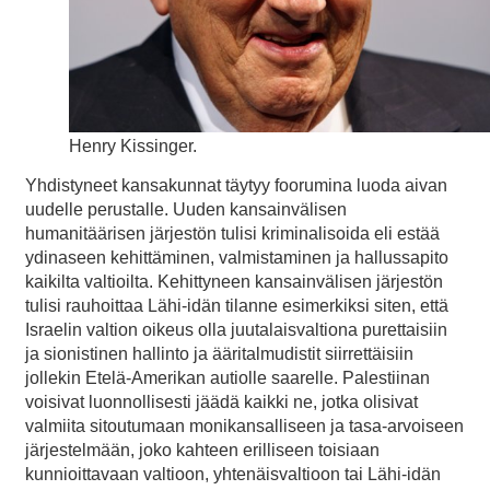
Henry Kissinger.
Yhdistyneet kansakunnat täytyy foorumina luoda aivan
uudelle perustalle. Uuden kansainvälisen
humanitäärisen järjestön tulisi kriminalisoida eli estää
ydinaseen kehittäminen, valmistaminen ja hallussapito
kaikilta valtioilta. Kehittyneen kansainvälisen järjestön
tulisi rauhoittaa Lähi-idän tilanne esimerkiksi siten, että
Israelin valtion oikeus olla juutalaisvaltiona purettaisiin
ja sionistinen hallinto ja ääritalmudistit siirrettäisiin
jollekin Etelä-Amerikan autiolle saarelle. Palestiinan
voisivat luonnollisesti jäädä kaikki ne, jotka olisivat
valmiita sitoutumaan monikansalliseen ja tasa-arvoiseen
järjestelmään, joko kahteen erilliseen toisiaan
kunnioittavaan valtioon, yhtenäisvaltioon tai Lähi-idän