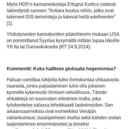
Myös HDP:n kansanedustaja Ertugrul Kurkcu vastusti
lakiesitystä sanoen: ”Ankara kuuluu niihin, jotka ovat
tukeneet ISIS-terroristeja ja tukevat heitä edelleenkin”
[1].
Yhdistyneiden kansakuntien pääsihteerin mukaan USA
on pommittanut Syyriaa kysymättä mitään lupaa iskuille
YK:lta tai Damaskokselta (RT 24.9.2014).
Kommentit: Kuka hallitsee globaalia hegemoniaa?
Haluan varoittaa lukijoita koko ihmiskuntaa uhkaavasta
vaarasta, jonka paljastaminen tulisi olla jokaisen
kynnelle kykenevän ihmisen velvollisuus. Tämän
uhkatekijä on suunnaton elitistinen mafia, joka
työskentelee salassa tehokkaasti laskelmoiden. Sen
aikaansaannoksia ovat esimerkiksi Venäjän
vallankumous, tsaariperheen murha sekä kahden sodan
laajentaminen ensimmäiseksi ja toiseksi