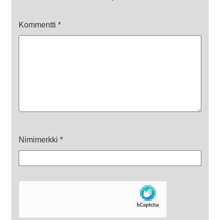
Kommentti
*
Nimimerkki
*