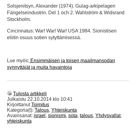
Solsjenitsyn, Alexander (1974). Gulag-arkipelagen
Fängelseindustrin. Del 1 och 2. Wahlström & Widsrand
Stockholm.
Cincinnatus: War! War! War! USA 1984. Sionistisen
eliitin osuus sotien sytyttämisessä.
Lue myös:
Ensimmäisen ja toisen maailmansodan
synnyttäjät ja muita havaintoja
Tulosta artikkeli
Julkaistu
22.10.2014 klo 10:41
Kirjoittanut
Toimitus
Kategoria(t):
Talous
,
Yhteiskunta
Avainsanat:
israel
,
sionismi
,
sota
,
talous
,
Yhdysvallat
,
yhteiskunta