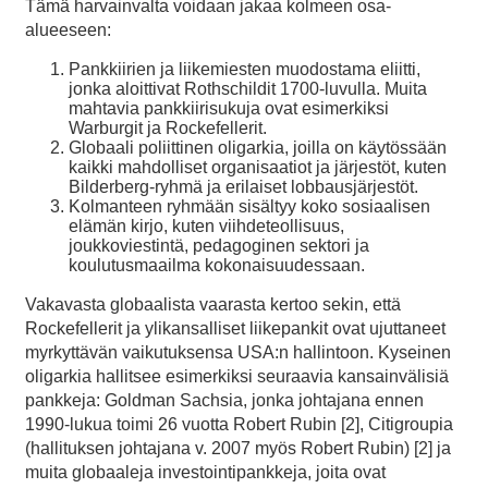
Tämä harvainvalta voidaan jakaa kolmeen osa-
alueeseen:
Pankkiirien ja liikemiesten muodostama eliitti,
jonka aloittivat Rothschildit 1700-luvulla. Muita
mahtavia pankkiirisukuja ovat esimerkiksi
Warburgit ja Rockefellerit.
Globaali poliittinen oligarkia, joilla on käytössään
kaikki mahdolliset organisaatiot ja järjestöt, kuten
Bilderberg-ryhmä ja erilaiset lobbausjärjestöt.
Kolmanteen ryhmään sisältyy koko sosiaalisen
elämän kirjo, kuten viihdeteollisuus,
joukkoviestintä, pedagoginen sektori ja
koulutusmaailma kokonaisuudessaan.
Vakavasta globaalista vaarasta kertoo sekin, että
Rockefellerit ja ylikansalliset liikepankit ovat ujuttaneet
myrkyttävän vaikutuksensa USA:n hallintoon. Kyseinen
oligarkia hallitsee esimerkiksi seuraavia kansainvälisiä
pankkeja: Goldman Sachsia, jonka johtajana ennen
1990-lukua toimi 26 vuotta Robert Rubin [2], Citigroupia
(hallituksen johtajana v. 2007 myös Robert Rubin) [2] ja
muita globaaleja investointipankkeja, joita ovat