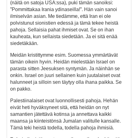
(näitä on satoja USA:ssa), puki tämän sanoiksi:
”Pommittakaa Irania ydinaseilla!”. Hän vain sanoi
ilmiselvän asian. Me tiedämme, että Iran ei ole
polvistunut sionistien edessä ja tämä tekee heistä
pahoja. Sellaisia pahat ihmiset ovat. Se on ihan
kauheata, kun sellaista siedetään. Ja ei sitä enää
siedetäkään.
Meidän kristittymme esim. Suomessa ymmärtävät
tämän oikein hyvin. Heidän mielestään Israel on
parasta sitten Jeesuksen syntymän. Ja näinhän se
onkin. Israel on juuri sellainen kuin juutalaiset ovat
halunneet ja silloin sen täytyy olla ihana paikka. Se
on pakko.
Palestiinalaiset ovat luonnollisesti pahoja. Hehän
eivät heti hyväksyneet sitä, että heidän on nyt
samantien jätettävä kotinsa ja annettava kaikki
maansa ja kiinteistönsä Jumalan valitulle kansalle.
Tämä teki heistä todella, todella pahoja ihmisiä.