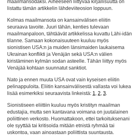
maailmansodaksi. Aiheeseen liittyvää kirjallisuutta on
listattu tämän artikkelin lähdeviiteosion loppuun.
Kolmas maailmansota on kansainvälisen eliitin
seuraava tavoite. Juuri tähän, kenties tulevaan
maailmanpaloon, tähtäävät artikkelissa kuvattu Lähi-idän
tilanne. Samaan kokonaisuuteen kuuluu myös
sionistisen USA:n ja muiden länsimaiden laukaisema
Ukrainan konflikti ja Venäjän sekä USA:n välien
kiristäminen kylmän sodan asteelle. Tähän liittyy myös
Venäjää kohtaan suunnatut sanktiot.
Nato ja ennen muuta USA ovat vain kyseisen eliitin
pelinappuloita. Eliitin kansainvälisestä vallasta voi lukea
lisää esimerkiksi seuraavista linkeistä:
1
,
2
,
3
.
Sionistiseen eliittiin kuuluu myös kristityn maailman
edustajia, mutta sen kantavana voimana on juutalainen
poliittinen verkosto. Huomattakoon, ettei tarkoituksenani
ole syyttää tai kritisoida mitään etnistä ryhmää tai
uskontoa, vaan ainoastaan poliittista suuntausta.