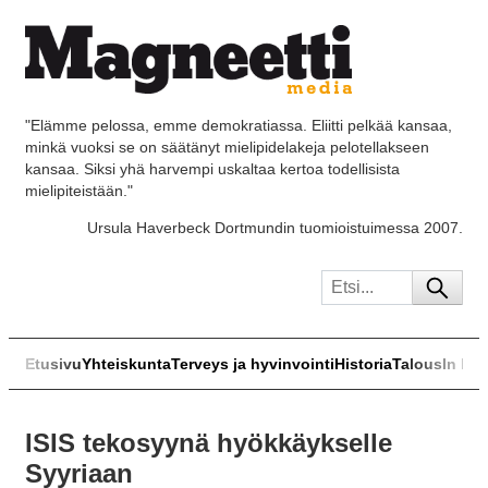
"Elämme pelossa, emme demokratiassa. Eliitti pelkää kansaa,
minkä vuoksi se on säätänyt mielipidelakeja pelotellakseen
kansaa. Siksi yhä harvempi uskaltaa kertoa todellisista
mielipiteistään."
Ursula Haverbeck Dortmundin tuomioistuimessa 2007.
Etusivu
Yhteiskunta
Terveys ja hyvinvointi
Historia
Talous
In Eng
ISIS tekosyynä hyökkäykselle
Syyriaan