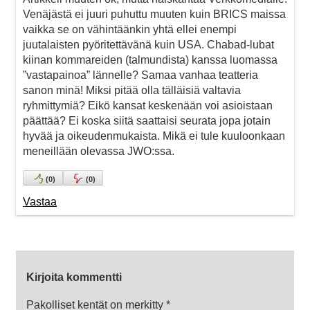
Venäjästä ei juuri puhuttu muuten kuin BRICS maissa
vaikka se on vähintäänkin yhtä ellei enempi
juutalaisten pyöritettävänä kuin USA. Chabad-lubat
kiinan kommareiden (talmundista) kanssa luomassa
”vastapainoa” lännelle? Samaa vanhaa teatteria
sanon minä! Miksi pitää olla tälläisiä valtavia
ryhmittymiä? Eikö kansat keskenään voi asioistaan
päättää? Ei koska siitä saattaisi seurata jopa jotain
hyvää ja oikeudenmukaista. Mikä ei tule kuuloonkaan
meneillään olevassa JWO:ssa.
(
0
)
(
0
)
Vastaa
Kirjoita kommentti
Pakolliset kentät on merkitty
*