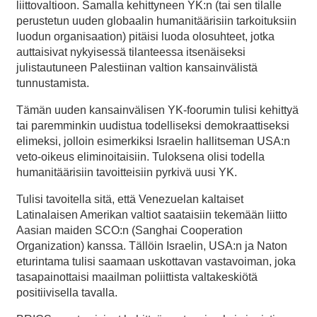
liittovaltioon. Samalla kehittyneen YK:n (tai sen tilalle
perustetun uuden globaalin humanitäärisiin tarkoituksiin
luodun organisaation) pitäisi luoda olosuhteet, jotka
auttaisivat nykyisessä tilanteessa itsenäiseksi
julistautuneen Palestiinan valtion kansainvälistä
tunnustamista.
Tämän uuden kansainvälisen YK-foorumin tulisi kehittyä
tai paremminkin uudistua todelliseksi demokraattiseksi
elimeksi, jolloin esimerkiksi Israelin hallitseman USA:n
veto-oikeus eliminoitaisiin. Tuloksena olisi todella
humanitäärisiin tavoitteisiin pyrkivä uusi YK.
Tulisi tavoitella sitä, että Venezuelan kaltaiset
Latinalaisen Amerikan valtiot saataisiin tekemään liitto
Aasian maiden SCO:n (Sanghai Cooperation
Organization) kanssa. Tällöin Israelin, USA:n ja Naton
eturintama tulisi saamaan uskottavan vastavoiman, joka
tasapainottaisi maailman poliittista valtakeskiötä
positiivisella tavalla.