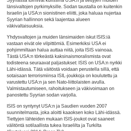
Syyriassa toimivat kulissina USA:n ja tiettyjen muiden
länsivaltojen pyrkimyksille. Sodan taustalla on kuitenkin
Israelin ja USA:n sionistinen eliitti, joka haluaa nujertaa
Syyrian hallinnon sekä laajentaa alueen
väkivaltaisuuksia.
Yhdysvaltojen ja muiden länsimaiden iskut ISIS:iä
vastaan eivät ole vilpittömiä. Esimerkiksi USA ei
pohjimmiltaan halua auttaa niitä, joita ISIS vainoaa.
Tästä USA:n törkeästä kaksinaismoralismista ovat
todisteena seuraavat paljastukset: ISIS on USA:n nyrkki
Lähi-idässä. Tätä väitöstä voidaan perustella sillä, että
sotaisaan terrorismiinsa ISIL-joukkoja on koulutettu ja
varustettu USA:n ja sen Nato-liittolaisten avulla.
Valmistautumiseen, rahoitukseen ja väkivoimaan on
panostettu Syyrian sodan varjolla.
ISIS on syntynyt USA:n ja Saudien vuoden 2007
suunnitelmasta, joka aloitti kaaoksen koko Lähi-idässä.
Tiettyjen lähteiden mukaan ISIS-joukot ovat saaneet
välitöntä sotilaallista tukea Israelilta ja Turkilta