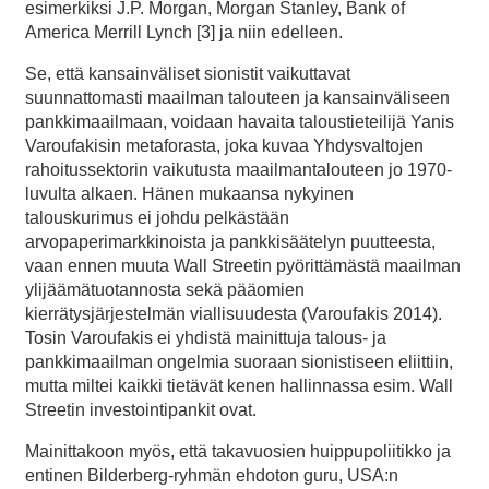
esimerkiksi J.P. Morgan, Morgan Stanley, Bank of
America Merrill Lynch [3] ja niin edelleen.
Se, että kansainväliset sionistit vaikuttavat
suunnattomasti maailman talouteen ja kansainväliseen
pankkimaailmaan, voidaan havaita taloustieteilijä Yanis
Varoufakisin metaforasta, joka kuvaa Yhdysvaltojen
rahoitussektorin vaikutusta maailmantalouteen jo 1970-
luvulta alkaen. Hänen mukaansa nykyinen
talouskurimus ei johdu pelkästään
arvopaperimarkkinoista ja pankkisäätelyn puutteesta,
vaan ennen muuta Wall Streetin pyörittämästä maailman
ylijäämätuotannosta sekä pääomien
kierrätysjärjestelmän viallisuudesta (Varoufakis 2014).
Tosin Varoufakis ei yhdistä mainittuja talous- ja
pankkimaailman ongelmia suoraan sionistiseen eliittiin,
mutta miltei kaikki tietävät kenen hallinnassa esim. Wall
Streetin investointipankit ovat.
Mainittakoon myös, että takavuosien huippupoliitikko ja
entinen Bilderberg-ryhmän ehdoton guru, USA:n