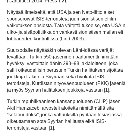
(Cartalucci 2014; Press TV).
Näyttää ilmeiseltä, että USA ja sen Nato-liittolaiset
sponsoroivat ISIS-terroristeja juuri sionistisen eliitin
vaikutuksen ansiosta. Tätä väitettä tukee se, että USA:n
ulko- ja sisäpolitiikka on vankasti sionistisen mafian eli
lobbareiden kontrollissa (Lind 2003).
Suursodalle näyttääkin olevan Lähi-idässä veräjät
levällään. Turkin 550-jäseninen parlamentti nimittäin
hyväksyi vastoittain äänin 298–98 lakialoitteen, joka
sallii oikeudellisin perustein Turkin hallituksen sijoittaa
joukkoja Irakiin ja Syyriaan sekä hyökätä ISIS-
terroristeja, Kurdistanin työväenpuolueen (PKK) jäseniä
ja myös Syyrian hallituksen joukkoja vastaan [1].
Turkin republikaanisen kansanpuolueen (CHP) jäsen
Akif Hamzacebi arvosteli aloitetta nimittämällä sitä
”sotahuudoksi”, jonka valtuuksilla pyritään tosiasiassa
oikeuttamaan sota Syyrian hallitusta eikä ISIS-
terroristeja vastaan [1].