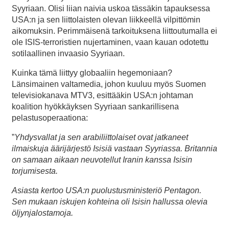
Syyriaan. Olisi liian naivia uskoa tässäkin tapauksessa
USA:n ja sen liittolaisten olevan liikkeellä vilpittömin
aikomuksin. Perimmäisenä tarkoituksena liittoutumalla ei
ole ISIS-terroristien nujertaminen, vaan kauan odotettu
sotilaallinen invaasio Syyriaan.
Kuinka tämä liittyy globaaliin hegemoniaan?
Länsimainen valtamedia, johon kuuluu myös Suomen
televisiokanava MTV3, esittääkin USA:n johtaman
koalition hyökkäyksen Syyriaan sankarillisena
pelastusoperaationa:
”
Yhdysvallat ja sen arabiliittolaiset ovat jatkaneet
ilmaiskuja äärijärjestö Isisiä vastaan Syyriassa. Britannia
on samaan aikaan neuvotellut Iranin kanssa Isisin
torjumisesta.
Asiasta kertoo USA:n puolustusministeriö Pentagon.
Sen mukaan iskujen kohteina oli Isisin hallussa olevia
öljynjalostamoja.