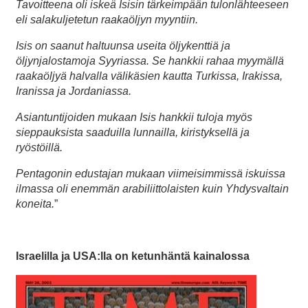
Tavoitteena oli iskeä Isisin tärkeimpään tulonlähteeseen
eli salakuljetetun raakaöljyn myyntiin.
Isis on saanut haltuunsa useita öljykenttiä ja
öljynjalostamoja Syyriassa. Se hankkii rahaa myymällä
raakaöljyä halvalla välikäsien kautta Turkissa, Irakissa,
Iranissa ja Jordaniassa.
Asiantuntijoiden mukaan Isis hankkii tuloja myös
sieppauksista saaduilla lunnailla, kiristyksellä ja
ryöstöillä.
Pentagonin edustajan mukaan viimeisimmissä iskuissa
ilmassa oli enemmän arabiliittolaisten kuin Yhdysvaltain
koneita.
”
Israelilla ja USA:lla on ketunhäntä kainalossa