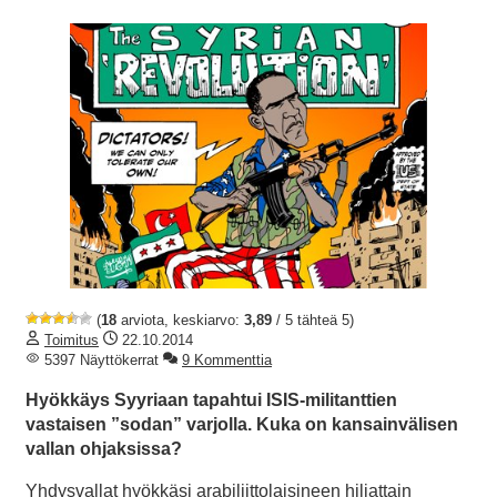
(
18
arviota, keskiarvo:
3,89
/ 5 tähteä 5)
Toimitus
22.10.2014
5397 Näyttökerrat
9 Kommenttia
Hyökkäys Syyriaan tapahtui ISIS-militanttien
vastaisen ”sodan” varjolla. Kuka on kansainvälisen
vallan ohjaksissa?
Yhdysvallat hyökkäsi arabiliittolaisineen hiljattain