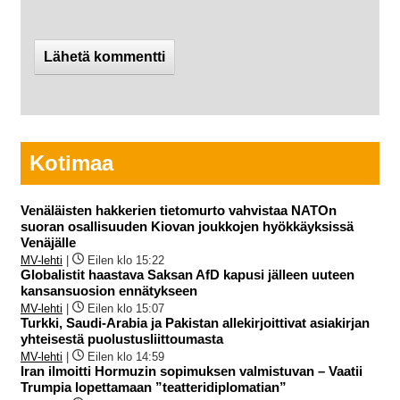
Kotimaa
Venäläisten hakkerien tietomurto vahvistaa NATOn
suoran osallisuuden Kiovan joukkojen hyökkäyksissä
Venäjälle
MV-lehti
|
Eilen klo 15:22
Globalistit haastava Saksan AfD kapusi jälleen uuteen
kansansuosion ennätykseen
MV-lehti
|
Eilen klo 15:07
Turkki, Saudi-Arabia ja Pakistan allekirjoittivat asiakirjan
yhteisestä puolustusliittoumasta
MV-lehti
|
Eilen klo 14:59
Iran ilmoitti Hormuzin sopimuksen valmistuvan – Vaatii
Trumpia lopettamaan ”teatteridiplomatian”