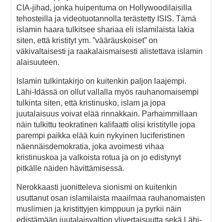
CIA-jihad, jonka huipentuma on Hollywoodilaisilla
tehosteilla ja videotuotannolla terästetty ISIS. Tämä
islamin haara tulkitsee shariaa eli islamilaista lakia
siten, että kristityt ym. ”vääräuskoiset” on
väkivaltaisesti ja raakalaismaisesti alistettava islamin
alaisuuteen.
Islamin tulkintakirjo on kuitenkin paljon laajempi.
Lähi-Idässä on ollut vallalla myös rauhanomaisempi
tulkinta siten, että kristinusko, islam ja jopa
juutalaisuus voivat elää rinnakkain. Parhaimmillaan
näin tulkittu teokratinen kalifaatti olisi kristitylle jopa
parempi paikka elää kuin nykyinen luciferistinen
näennäisdemokratia, joka avoimesti vihaa
kristinuskoa ja valkoista rotua ja on jo edistynyt
pitkälle näiden hävittämisessä.
Nerokkaasti juonitteleva sionismi on kuitenkin
usuttanut osan islamilaista maailmaa rauhanomaisten
muslimien ja kristittyjen kimppuun ja pyrkii näin
edistämään juutalaisvaltion ylivertaisuutta sekä Lähi-