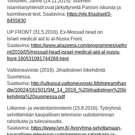
Toivonen, Janne (14.11.2015). Suomen
islamilaisyhteisöt ovat järkyttyneitä Pariisin iskuista ja
tuomitsevat teot. Saatavina:
https://yle.fi/uutiset/3-
845583
0
UP FRONT (31.5.2016). Ex-Mossad head on
Israel medical aid to al-Nusra Front.
Saatavina:
https://www.aljazeera.com/programmes/upfro
nt/2016/05/mossad-head-israel-medical-aid-al-nusra-
front-160531081744269.html
Valtioneuvosto (2019). Jihadistinen liikehdintä
Suomessa.
Saatavina:
http://julkaisut.valtioneuvosto.fi/bitstream/han
dle/10024/161501/SM_14_2019_%20jihadistinen%20lii
kehdinta%20suomessa.pdf
Liikenne- ja viestintäministeriö (15.8.2016). Työryhmä
selvittämään kaupallisen television uutistoiminnan
rahoitusta ja tulevaisuutta.
Saatavina:
https://www.lvm.fi/-/tyoryhma-selvittamaan-
kaupallisen-television-uutistoiminnan-rahoitusta-ja-