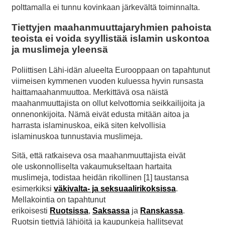
polttamalla ei tunnu kovinkaan järkevältä toiminnalta.
Tiettyjen maahanmuuttajaryhmien pahoista
teoista ei voida syyllistää islamin uskontoa
ja muslimeja yleensä
Poliittisen Lähi-idän alueelta Eurooppaan on tapahtunut
viimeisen kymmenen vuoden kuluessa hyvin runsasta
haittamaahanmuuttoa. Merkittävä osa näistä
maahanmuuttajista on ollut kelvottomia seikkailijoita ja
onnenonkijoita. Nämä eivät edusta mitään aitoa ja
harrasta islaminuskoa, eikä siten kelvollisia
islaminuskoa tunnustavia muslimeja.
Sitä, että ratkaiseva osa maahanmuuttajista eivät
ole uskonnolliselta vakaumukseltaan hartaita
muslimeja, todistaa heidän rikollinen [1] taustansa
esimerkiksi
väkivalta- ja seksuaalirikoksissa
.
Mellakointia on tapahtunut
erikoisesti
Ruotsissa
,
Saksassa
ja
Ranskassa
.
Ruotsin tiettyjä lähiöitä ja kaupunkeja hallitsevat