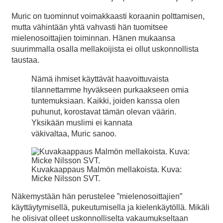
Muric on tuominnut voimakkaasti koraanin polttamisen,
mutta vähintään yhtä vahvasti hän tuomitsee
mielenosoittajien toiminnan. Hänen mukaansa
suurimmalla osalla mellakoijista ei ollut uskonnollista
taustaa.
Nämä ihmiset käyttävät haavoittuvaista
tilannettamme hyväkseen purkaakseen omia
tuntemuksiaan. Kaikki, joiden kanssa olen
puhunut, korostavat tämän olevan väärin.
Yksikään muslimi ei kannata
väkivaltaa, Muric sanoo.
Kuvakaappaus Malmön mellakoista. Kuva:
Micke Nilsson SVT.
Näkemystään hän perustelee ”mielenosoittajien”
käyttäytymisellä, pukeutumisella ja kielenkäytöllä. Mikäli
he olisivat olleet uskonnolliselta vakaumukseltaan