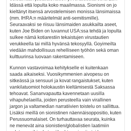
Idässä että lopulta koko maailmassa. Sionismi on jo
kieltänyt itsensä arvostelemisen monissa länsimaissa
(mm. IHRA:n määritelmät anti-semitismille).
Seuraavaksi se riisuu länsimaiden asukkailta aseet,
kuten Joe Biden on luvannut USA:ssa tehdä ja lopulta
sulkee nämä kotiarestiin tekaistujen virustautien
verukkeella tai millä hyvänsä tekosyyllä. Goyimeilta
viedään mahdollisuus rehelliseen työhön sekä oman
kulttuurinsa luovaan rakentamiseen.
Kunnon vastavoimaa kehitykselle ei kuitenkaan
saada aikaiseksi. Vuosikymmenien aivopesu on
sitkeässä ja sensuuri ja kovat rangaistukset, kuten
vankilatuomiot holokaustin kieltämisestä Saksassa
tehoavat. Sananvapautta kavennetaan uusilla
vihapuhelaeilla, joiden perusteella vain virallinen
jargon ja valtamedian narratiivien toistelu on sallittua.
Lisäksi meillä on sionistinen näennäisoppositio, kuten
Perussuomalaiset. On turhauttavaa seurata, kuinka
ne menevät aina sionistien/globalistien laatimiin