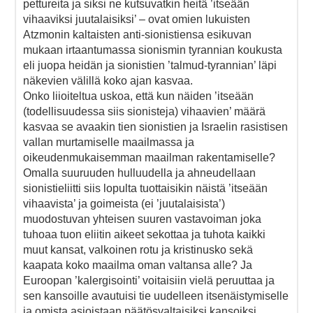
pettureita ja siksi ne kutsuvatkin heitä ’itseään
vihaaviksi juutalaisiksi’ – ovat omien lukuisten
Atzmonin kaltaisten anti-sionistiensa esikuvan
mukaan irtaantumassa sionismin tyrannian koukusta
eli juopa heidän ja sionistien ’talmud-tyrannian’ läpi
näkevien välillä koko ajan kasvaa.
Onko liioiteltua uskoa, että kun näiden ’itseään
(todellisuudessa siis sionisteja) vihaavien’ määrä
kasvaa se avaakin tien sionistien ja Israelin rasistisen
vallan murtamiselle maailmassa ja
oikeudenmukaisemman maailman rakentamiselle?
Omalla suuruuden hulluudella ja ahneudellaan
sionistieliitti siis lopulta tuottaisikin näistä ’itseään
vihaavista’ ja goimeista (ei ’juutalaisista’)
muodostuvan yhteisen suuren vastavoiman joka
tuhoaa tuon eliitin aikeet sekottaa ja tuhota kaikki
muut kansat, valkoinen rotu ja kristinusko sekä
kaapata koko maailma oman valtansa alle? Ja
Euroopan ’kalergisointi’ voitaisiin vielä peruuttaa ja
sen kansoille avautuisi tie uudelleen itsenäistymiselle
ja omista asioistaan päätösvaltaisiksi kansoiksi.