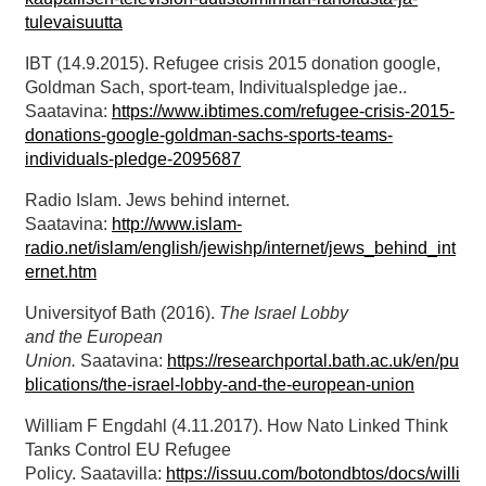
tulevaisuutta
IBT (14.9.2015). Refugee crisis 2015 donation google,
Goldman Sach, sport-team, Indivitualspledge jae..
Saatavina:
https://www.ibtimes.com/refugee-crisis-2015-
donations-google-goldman-sachs-sports-teams-
individuals-pledge-2095687
Radio Islam. Jews behind internet.
Saatavina:
http://www.islam-
radio.net/islam/english/jewishp/internet/jews_behind_int
ernet.htm
Universityof Bath (2016).
The
Israel Lobby
and
the
European
Union.
Saatavina:
https://researchportal.bath.ac.uk/en/pu
blications/the-israel-lobby-and-the-european-union
William F Engdahl (4.11.2017). How Nato Linked Think
Tanks Control EU Refugee
Policy. Saatavilla:
https://issuu.com/botondbtos/docs/willi