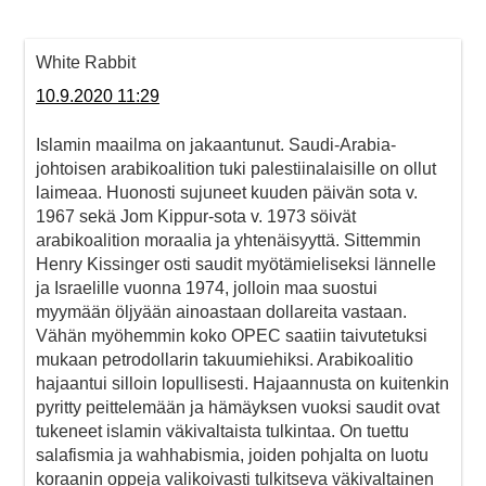
White Rabbit
10.9.2020 11:29
Islamin maailma on jakaantunut. Saudi-Arabia-
johtoisen arabikoalition tuki palestiinalaisille on ollut
laimeaa. Huonosti sujuneet kuuden päivän sota v.
1967 sekä Jom Kippur-sota v. 1973 söivät
arabikoalition moraalia ja yhtenäisyyttä. Sittemmin
Henry Kissinger osti saudit myötämieliseksi lännelle
ja Israelille vuonna 1974, jolloin maa suostui
myymään öljyään ainoastaan dollareita vastaan.
Vähän myöhemmin koko OPEC saatiin taivutetuksi
mukaan petrodollarin takuumiehiksi. Arabikoalitio
hajaantui silloin lopullisesti. Hajaannusta on kuitenkin
pyritty peittelemään ja hämäyksen vuoksi saudit ovat
tukeneet islamin väkivaltaista tulkintaa. On tuettu
salafismia ja wahhabismia, joiden pohjalta on luotu
koraanin oppeja valikoivasti tulkitseva väkivaltainen