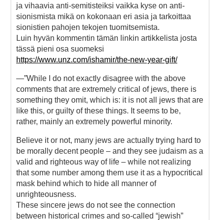
ja vihaavia anti-semitisteiksi vaikka kyse on anti-
sionismista mikä on kokonaan eri asia ja tarkoittaa
sionistien pahojen tekojen tuomitsemista.
Luin hyvän kommentin tämän linkin artikkelista josta
tässä pieni osa suomeksi
https://www.unz.com/ishamir/the-new-year-gift/
—”While I do not exactly disagree with the above
comments that are extremely critical of jews, there is
something they omit, which is: it is not all jews that are
like this, or guilty of these things. It seems to be,
rather, mainly an extremely powerful minority.
Believe it or not, many jews are actually trying hard to
be morally decent people – and they see judaism as a
valid and righteous way of life – while not realizing
that some number among them use it as a hypocritical
mask behind which to hide all manner of
unrighteousness.
These sincere jews do not see the connection
between historical crimes and so-called “jewish”