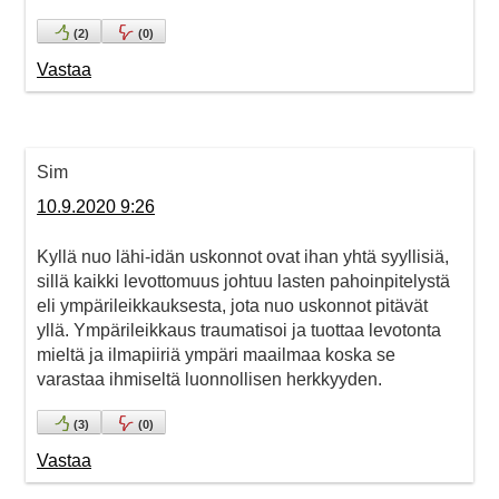
(
2
)
(
0
)
Vastaa
Sim
10.9.2020 9:26
Kyllä nuo lähi-idän uskonnot ovat ihan yhtä syyllisiä,
sillä kaikki levottomuus johtuu lasten pahoinpitelystä
eli ympärileikkauksesta, jota nuo uskonnot pitävät
yllä. Ympärileikkaus traumatisoi ja tuottaa levotonta
mieltä ja ilmapiiriä ympäri maailmaa koska se
varastaa ihmiseltä luonnollisen herkkyyden.
(
3
)
(
0
)
Vastaa