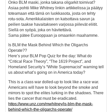
Onko BLM maski, jonka takana oligarkit toimivat?
Asiaa pohtii Mike Whitney linkin artikkelissa ja päätyy
toteamaan että tämä on luokkasota, josta on tehty
rotu-sota. Amerikkalaisten on katsottava savun ja
peilien taakse havaitakseen varjossa piilevät eliitit.
Siellä on syöpä, joka on hävitettävä.
Sama pätee Eurooppaan ja omaankin maahamme.
Is BLM the Mask Behind Which the Oligarchs
Operate??
Here’s your BLM Pop Quiz for the day: What do
“Critical Race Theory”, “The 1619 Project”, and
Homeland Security’s “White Supremacist” warning tell
us about what’s going on in America today?
This is a class war dolled-up to look like a race war.
Americans will have to look beyond the smoke and
mirrors to spot the elites lurking in the shadows. There
lies the cancer that must be eradicated.
https://www.unz.com/mwhitney/is-blm-the-mask-
behind-which-the-oligarchs-operate/