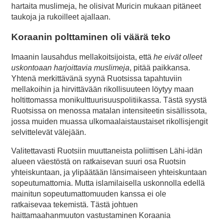
hartaita muslimeja, he olisivat Muricin mukaan pitäneet
taukoja ja rukoilleet ajallaan.
Koraanin polttaminen oli väärä teko
Imaanin lausahdus mellakoitsijoista, että
he eivät olleet
uskontoaan harjoittavia muslimeja
, pitää paikkansa.
Yhtenä merkittävänä syynä Ruotsissa tapahtuviin
mellakoihin ja hirvittävään rikollisuuteen löytyy maan
holtittomassa monikulttuurisuuspolitiikassa. Tästä syystä
Ruotsissa on menossa matalan intensiteetin sisällissota,
jossa muiden muassa ulkomaalaistaustaiset rikollisjengit
selvittelevät välejään.
Valitettavasti Ruotsiin muuttaneista poliittisen Lähi-idän
alueen väestöstä on ratkaisevan suuri osa Ruotsin
yhteiskuntaan, ja ylipäätään länsimaiseen yhteiskuntaan
sopeutumattomia. Mutta islamilaisella uskonnolla edellä
mainitun sopeutumattomuuden kanssa ei ole
ratkaisevaa tekemistä. Tästä johtuen
haittamaahanmuuton vastustaminen Koraania