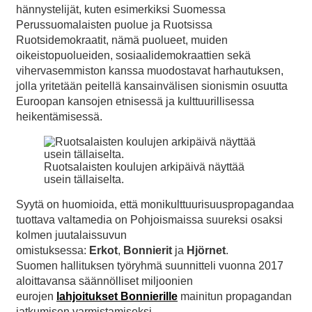
hännystelijät, kuten esimerkiksi Suomessa
Perussuomalaisten puolue ja Ruotsissa
Ruotsidemokraatit, nämä puolueet, muiden
oikeistopuolueiden, sosiaalidemokraattien sekä
vihervasemmiston kanssa muodostavat harhautuksen,
jolla yritetään peitellä kansainvälisen sionismin osuutta
Euroopan kansojen etnisessä ja kulttuurillisessa
heikentämisessä.
Ruotsalaisten koulujen arkipäivä näyttää
usein tällaiselta.
Syytä on huomioida, että
monikulttuurisuuspropagandaa
tuottava valtamedia on Pohjoismaissa suureksi osaksi
kolmen juutalaissuvun
omistuksessa:
Erkot
,
Bonnierit
ja
Hjörnet
.
Suomen hallituksen työryhmä suunnitteli vuonna 2017
aloittavansa säännölliset miljoonien
eurojen
lahjoitukset Bonnierille
mainitun propagandan
jatkumisen varmistamiseksi.