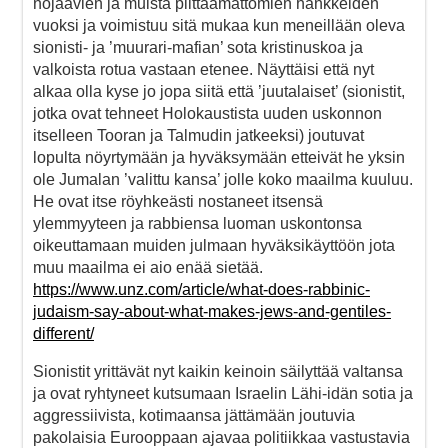
nojaavien ja muista piittaamattomien hankkeiden
vuoksi ja voimistuu sitä mukaa kun meneillään oleva
sionisti- ja ’muurari-mafian’ sota kristinuskoa ja
valkoista rotua vastaan etenee. Näyttäisi että nyt
alkaa olla kyse jo jopa siitä että ’juutalaiset’ (sionistit,
jotka ovat tehneet Holokaustista uuden uskonnon
itselleen Tooran ja Talmudin jatkeeksi) joutuvat
lopulta nöyrtymään ja hyväksymään etteivät he yksin
ole Jumalan ’valittu kansa’ jolle koko maailma kuuluu.
He ovat itse röyhkeästi nostaneet itsensä
ylemmyyteen ja rabbiensa luoman uskontonsa
oikeuttamaan muiden julmaan hyväksikäyttöön jota
muu maailma ei aio enää sietää.
https://www.unz.com/article/what-does-rabbinic-
judaism-say-about-what-makes-jews-and-gentiles-
different/
Sionistit yrittävät nyt kaikin keinoin säilyttää valtansa
ja ovat ryhtyneet kutsumaan Israelin Lähi-idän sotia ja
aggressiivista, kotimaansa jättämään joutuvia
pakolaisia Eurooppaan ajavaa politiikkaa vastustavia