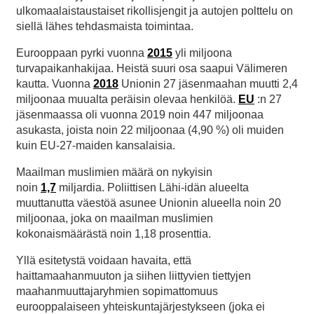
ulkomaalaistaustaiset rikollisjengit ja autojen polttelu on
siellä lähes tehdasmaista toimintaa.
Eurooppaan pyrki vuonna
2015
yli miljoona
turvapaikanhakijaa. Heistä suuri osa saapui Välimeren
kautta. Vuonna
2018
Unionin 27 jäsenmaahan muutti 2,4
miljoonaa muualta peräisin olevaa henkilöä.
EU
:n 27
jäsenmaassa oli vuonna 2019 noin 447 miljoonaa
asukasta, joista noin 22 miljoonaa (4,90 %) oli muiden
kuin EU-27-maiden kansalaisia.
Maailman muslimien määrä on nykyisin
noin
1,7
miljardia. Poliittisen Lähi-idän alueelta
muuttanutta väestöä asunee Unionin alueella noin 20
miljoonaa, joka on maailman muslimien
kokonaismäärästä noin 1,18 prosenttia.
Yllä esitetystä voidaan havaita, että
haittamaahanmuuton ja siihen liittyvien tiettyjen
maahanmuuttajaryhmien sopimattomuus
eurooppalaiseen yhteiskuntajärjestykseen (joka ei