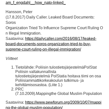
am_f_engdahl__how_nato-linked_
Hansson, Peter
(17.8.2017) Daily Caller. Leaked Board Documents:
Soros
Organization Tried To Influence Supreme Court Ruling O
n Illegal Immigration.
Saatavina:
https://dailycaller.com/2016/08/17/leaked-
board-documents-soros-organization-tried-to-buy-
supreme-court-ruling-on-illegal-immigration/
Viitteet
Tietolähde: Poliisin tulostietojärjestelmäPolStat
Poliisin valtakunnallista
tulostietojärjestelmä PolStatia hoitava tiimi on osa
Poliisiammattikorkeakoulun tutkimus- ja
kehittämisosastoa. (Liite 1.)
PRC
(7.10.2009).Mappingthe Global Muslim Population
Saatavina:
https://www.pewforum.org/2009/10/07/mappi
ng-the-global-muslim-population/