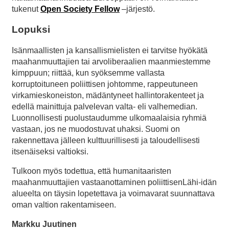
tukenut
Open Society Fellow
–järjestö.
Lopuksi
Isänmaallisten ja kansallismielisten ei tarvitse hyökätä
maahanmuuttajien tai arvoliberaalien maanmiestemme
kimppuun; riittää, kun syöksemme vallasta
korruptoituneen poliittisen johtomme, rappeutuneen
virkamieskoneiston, mädäntyneet hallintorakenteet ja
edellä mainittuja palvelevan valta- eli valhemedian.
Luonnollisesti puolustaudumme ulkomaalaisia ryhmiä
vastaan, jos ne muodostuvat uhaksi. Suomi on
rakennettava jälleen kulttuurillisesti ja taloudellisesti
itsenäiseksi valtioksi.
Tulkoon myös todettua, että humanitaaristen
maahanmuuttajien vastaanottaminen poliittisenLähi-idän
alueelta on täysin lopetettava ja voimavarat suunnattava
oman valtion rakentamiseen.
Markku Juutinen