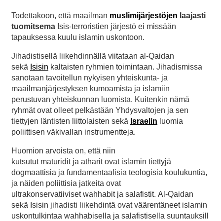
Todettakoon, että maailman
muslimijärjestöjen
laajasti
tuomitsema
Isis-terroristien järjestö ei missään
tapauksessa kuulu islamin uskontoon.
Jihadistisellä liikehdinnällä viitataan al-Qaidan
sekä
Isisin
kaltaisten ryhmien toimintaan. Jihadismissa
sanotaan tavoitellun nykyisen yhteiskunta- ja
maailmanjärjestyksen kumoamista ja islamiin
perustuvan yhteiskunnan luomista. Kuitenkin nämä
ryhmät ovat olleet pelkästään Yhdysvaltojen ja sen
tiettyjen läntisten liittolaisten sekä
Israelin
luomia
poliittisen väkivallan instrumentteja.
Huomion arvoista on, että niin
kutsutut maturidit ja atharit ovat islamin tiettyjä
dogmaattisia ja fundamentaalisia teologisia koulukuntia,
ja näiden poliittisia jatkeita ovat
ultrakonservatiiviset wahhabit ja salafistit. Al-Qaidan
sekä Isisin jihadisti liikehdintä ovat väärentäneet islamin
uskontulkintaa wahhabisella ja salafistisella suuntauksill