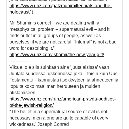
https://www.unz.com/gatzmon/millennials-and-the-
holocaust/
)
Mr. Shamir is correct – we are dealing with a
metaphysical problem – supernatural evil – and it
finds outlet in all groups of people, as well as
ourselves, if we are not careful. “Infernal” is not a bad
word for describing it.”
https://www.unz.com/ishamir/the-new-year-gift/
————
Vika ei ole siis suinkaan aina ’juutalaisissa’ vaan
Juutalaisuudessa, uskonnossa joka – toisin kuin Uusi
Testamentti – kannustaa itsekkyyteen ja ahneuteen ja
lopulta koko maailman herruuteen ja muiden
alistamiseen.
https://www.unz.com/runz/american-pravda-oddities-
of-the-jewish-religion/
“The belief in a supernatural source of evil is not
necessary; men alone are quite capable of every
wickedness.” Joseph Conrad