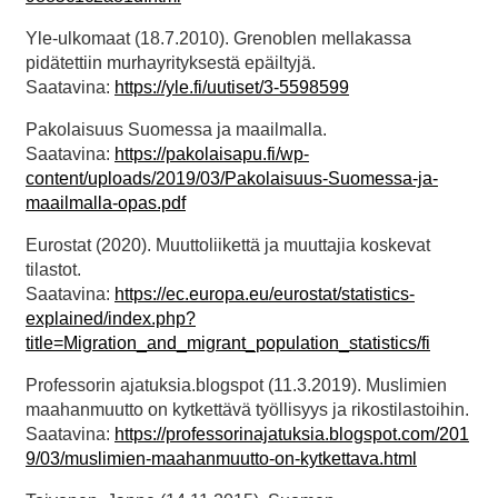
Yle-ulkomaat (18.7.2010). Grenoblen mellakassa
pidätettiin murhayrityksestä epäiltyjä.
Saatavina:
https://yle.fi/uutiset/3-5598599
Pakolaisuus Suomessa ja maailmalla.
Saatavina:
https://pakolaisapu.fi/wp-
content/uploads/2019/03/Pakolaisuus-Suomessa-ja-
maailmalla-opas.pdf
Eurostat (2020). Muuttoliikettä ja muuttajia koskevat
tilastot.
Saatavina:
https://ec.europa.eu/eurostat/statistics-
explained/index.php?
title=Migration_and_migrant_population_statistics/fi
Professorin ajatuksia.blogspot (11.3.2019). Muslimien
maahanmuutto on kytkettävä työllisyys ja rikostilastoihin.
Saatavina:
https://professorinajatuksia.blogspot.com/201
9/03/muslimien-maahanmuutto-on-kytkettava.html