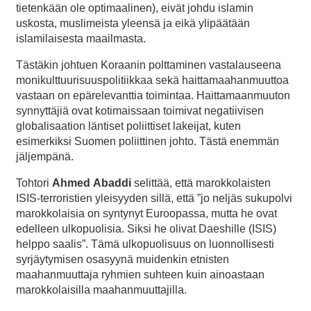
tietenkään ole optimaalinen), eivät johdu islamin
uskosta, muslimeista yleensä ja eikä ylipäätään
islamilaisesta maailmasta.
Tästäkin johtuen Koraanin polttaminen vastalauseena
monikulttuurisuuspolitiikkaa sekä haittamaahanmuuttoa
vastaan on epärelevanttia toimintaa. Haittamaanmuuton
synnyttäjiä ovat kotimaissaan toimivat negatiivisen
globalisaation läntiset poliittiset lakeijat, kuten
esimerkiksi Suomen poliittinen johto. Tästä enemmän
jäljempänä.
Tohtori
Ahmed
Abaddi
selittää, että marokkolaisten
ISIS-terroristien yleisyyden sillä, että ”jo neljäs sukupolvi
marokkolaisia on syntynyt Euroopassa, mutta he ovat
edelleen ulkopuolisia. Siksi he olivat Daeshille (ISIS)
helppo saalis”. Tämä ulkopuolisuus on luonnollisesti
syrjäytymisen osasyynä muidenkin etnisten
maahanmuuttaja ryhmien suhteen kuin ainoastaan
marokkolaisilla maahanmuuttajilla.