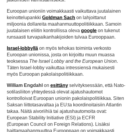
Euroopan unioniin voimakkaasti vaikuttava juutalainen
keinottelupankki
Goldman Sach
on lahjoittanut
miljoonia dollareita maahanmuuttopolitiikkaan. Samoin
juutalaisen eliitin kontrollissa oleva
google
on tukenut
runsaasti turvapaikanhakijoiden tulvaa Eurooppaan.
Israel-lobbyllä
on myös tehokas toiminta verkosto
Euroopan unionissa, josta on kirjoittu muun muassa
teoksessa
The
Israel Lobby and
the
European Union
.
Täten Israel-lobby vaikuttaa intressiensä mukaisesti
myös Euroopan pakolaispolitiikkaan.
William Engdahl
on
esittäny
selvityksessään, että Nato-
sotilasliiton yhteydessä olevat ajatushautomot
kontrolloivat Euroopan unionin pakolaispolitiikkaa. Siten
Saksan liittotasavaltaa ja EU:ta koordinoitaisiin Atlantin
takaa. Näitä aivoriihiä tai ajatushautomoita ovat:
European Stability Initiative (ESI) ja ECFR
(European Council on Foreign Relations). Lisäksi
haittamaahanmuuttoa Eurooppaan on voimakkaasti