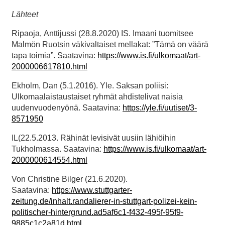
Lähteet
Ripaoja, Anttijussi (28.8.2020) IS. Imaani tuomitsee
Malmön Ruotsin väkivaltaiset mellakat: ”Tämä on väärä
tapa toimia”. Saatavina:
https://www.is.fi/ulkomaat/art-
2000006617810.html
Ekholm, Dan (5.1.2016). Yle. Saksan poliisi:
Ulkomaalaistaustaiset ryhmät ahdistelivat naisia
uudenvuodenyönä. Saatavina:
https://yle.fi/uutiset/3-
8571950
IL(22.5.2013. Rähinät levisivät uusiin lähiöihin
Tukholmassa. Saatavina:
https://www.is.fi/ulkomaat/art-
2000000614554.html
Von Christine Bilger (21.6.2020).
Saatavina:
https://www.stuttgarter-
zeitung.de/inhalt.randalierer-in-stuttgart-polizei-kein-
politischer-hintergrund.ad5af6c1-f432-495f-95f9-
9885c1c2a81d.html