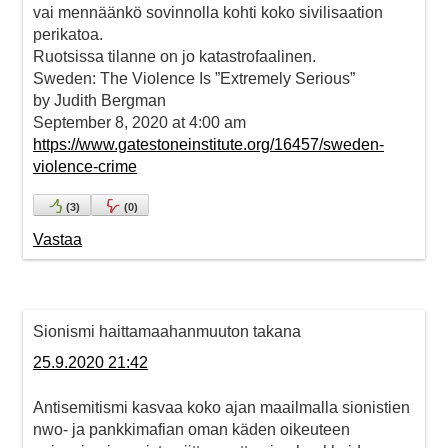
vai mennäänkö sovinnolla kohti koko sivilisaation
perikatoa.
Ruotsissa tilanne on jo katastrofaalinen.
Sweden: The Violence Is ”Extremely Serious”
by Judith Bergman
September 8, 2020 at 4:00 am
https://www.gatestoneinstitute.org/16457/sweden-
violence-crime
(
3
)
(
0
)
Vastaa
Sionismi haittamaahanmuuton takana
25.9.2020 21:42
Antisemitismi kasvaa koko ajan maailmalla sionistien
nwo- ja pankkimafian oman käden oikeuteen