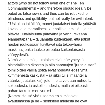
actors (who do not follow even one of The Ten
Commandments! – and therefore should ideally be
outed as false jews), and thus can be rebuked for
blindness and gullibility, but not really for evil intent.
””Uskokaa tai älkää, monet juutalaiset todella yrittävät
kovasti olla moraalisesti kunnollisia ihmisiä – ja he
pitävät juutalaisuutta pätevänä ja vanhurskaana
elämäntapana – tajuamatta kuitenkaan, että jotkut
heidän joukossaan käyttävät sitä tekopyhänä
maskina, jonka taakse piiloutua kaikenlaisesta
vääryydestä.
Nämä vilpittömät juutalaiset eivät näe yhteyttä
historiallisten rikosten ja niin sanottujen ”juutalaisten”
toimijoiden välillä (jotka eivät noudata edes yhtä
kymmenestä käskystä! – ja siksi tulisi määritellä
vääriksi juutalaisiksi), joten heitä voidaan nuhdella
sokeudesta. ja uskollisuudesta, mutta ei oikeasti
pahan tarkoituksen vuoksi.
(Komm: Heistä yhä useampien silmät ovat
avautumassa ja he – sionistien mielestä he ovat