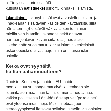
a. Tietyissä teorioissa tätä
kutsutaan
safistiseksi
uskontulkinnaksi islamista.
Islamilaiset
uskonyhteisöt ovat arvostelleet Islam- ja
jihad-sanan sisältävien käsitteiden käyttämistä, sillä
nämä termit yhdistävät väkivaltaisen toiminnan
mielikuvan islamiin uskontona sekä antavat
harhaanjohtavan kuvan siitä, että jihadistisen
liikehdinnän suosimat tulkinnat islamin keskeisistä
uskonopeista olisivat laajemmin ominaisia islamin
uskolle.
Ketkä ovat syypäitä
haittamaahanmuuttoon?
Ruotsin, Suomen ja muiden EU-maiden
monikulttuurisuusongelmat eivät kuitenkaan ole
islamilaisen maailman tai muslimien aiheuttamaa,
vaikka poliittisesta Lähi-idästä saapuvat ”pakolaiset”
ovat yleensä muslimeja. Muslimifobiaa juuri
stereotyyppisesti lietsovat sellaiset Israelin ja sionistien