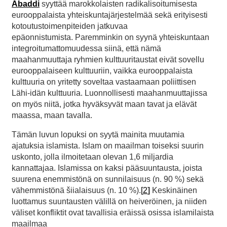
Abaddi
syyttää marokkolaisten radikalisoitumisesta
eurooppalaista yhteiskuntajärjestelmää sekä erityisesti
kotoutustoimenpiteiden jatkuvaa
epäonnistumista. Paremminkin on syynä yhteiskuntaan
integroitumattomuudessa siinä, että nämä
maahanmuuttaja ryhmien kulttuuritaustat eivät sovellu
eurooppalaiseen kulttuuriin, vaikka eurooppalaista
kulttuuria on yritetty soveltaa vastaamaan poliittisen
Lähi-idän kulttuuria. Luonnollisesti maahanmuuttajissa
on myös niitä, jotka hyväksyvät maan tavat ja elävät
maassa, maan tavalla.
Tämän luvun lopuksi on syytä mainita muutamia
ajatuksia islamista. Islam on maailman toiseksi suurin
uskonto, jolla ilmoitetaan olevan 1,6 miljardia
kannattajaa. Islamissa on kaksi pääsuuntausta, joista
suurena enemmistönä on sunnilaisuus (n. 90 %) sekä
vähemmistönä šiialaisuus (n. 10 %).
[
2
]
Keskinäinen
luottamus suuntausten välillä on heiveröinen, ja niiden
väliset konfliktit ovat tavallisia eräissä osissa islamilaista
maailmaa