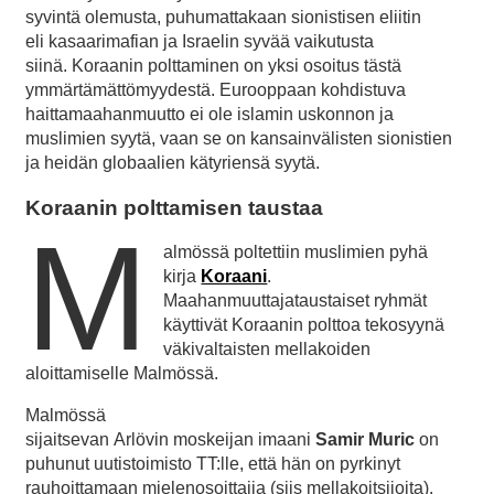
syvintä olemusta, puhumattakaan sionistisen eliitin
eli kasaarimafian ja Israelin syvää vaikutusta
siinä. Koraanin polttaminen on yksi osoitus tästä
ymmärtämättömyydestä. Eurooppaan kohdistuva
haittamaahanmuutto ei ole islamin uskonnon ja
muslimien syytä, vaan se on kansainvälisten sionistien
ja heidän globaalien kätyriensä syytä.
Koraanin polttamisen taustaa
M
almössä poltettiin muslimien pyhä
kirja
Koraani
.
Maahanmuuttajataustaiset ryhmät
käyttivät Koraanin polttoa tekosyynä
väkivaltaisten mellakoiden
aloittamiselle Malmössä.
Malmössä
sijaitsevan Arlövin moskeijan imaani
Samir
Muric
on
puhunut uutistoimisto TT:lle, että hän on pyrkinyt
rauhoittamaan mielenosoittajia (siis mellakoitsijoita).