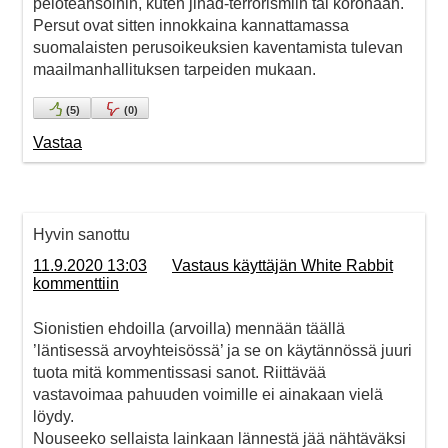
peloteansoihin, kuten jihad-terrorismiin tai koronaan.
Persut ovat sitten innokkaina kannattamassa
suomalaisten perusoikeuksien kaventamista tulevan
maailmanhallituksen tarpeiden mukaan.
(
5
)
(
0
)
Vastaa
Hyvin sanottu
11.9.2020 13:03
Vastaus käyttäjän White Rabbit
kommenttiin
Sionistien ehdoilla (arvoilla) mennään täällä
’läntisessä arvoyhteisössä’ ja se on käytännössä juuri
tuota mitä kommentissasi sanot. Riittävää
vastavoimaa pahuuden voimille ei ainakaan vielä
löydy.
Nouseeko sellaista lainkaan lännestä jää nähtäväksi