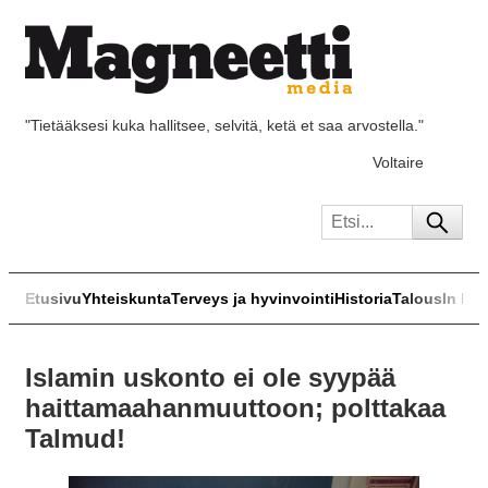
"Tietääksesi kuka hallitsee, selvitä, ketä et saa arvostella."
Voltaire
Etusivu
Yhteiskunta
Terveys ja hyvinvointi
Historia
Talous
In Eng
Islamin uskonto ei ole syypää
haittamaahanmuuttoon; polttakaa
Talmud!