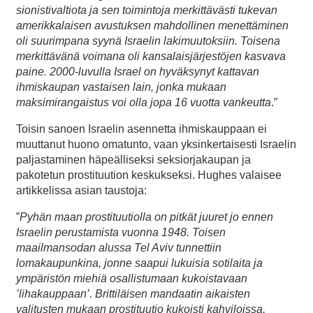
sionistivaltiota ja sen toimintoja merkittävästi tukevan
amerikkalaisen avustuksen mahdollinen menettäminen
oli suurimpana syynä Israelin lakimuutoksiin. Toisena
merkittävänä voimana oli kansalaisjärjestöjen kasvava
paine. 2000-luvulla Israel on hyväksynyt kattavan
ihmiskaupan vastaisen lain, jonka mukaan
maksimirangaistus voi olla jopa 16 vuotta vankeutta
.”
Toisin sanoen Israelin asennetta ihmiskauppaan ei
muuttanut huono omatunto, vaan yksinkertaisesti Israelin
paljastaminen häpeälliseksi seksiorjakaupan ja
pakotetun prostituution keskukseksi. Hughes valaisee
artikkelissa asian taustoja:
”
Pyhän maan prostituutiolla on pitkät juuret jo ennen
Israelin perustamista vuonna 1948. Toisen
maailmansodan alussa Tel Aviv tunnettiin
lomakaupunkina, jonne saapui lukuisia sotilaita ja
ympäristön miehiä osallistumaan kukoistavaan
’lihakauppaan’. Brittiläisen mandaatin aikaisten
valitusten mukaan prostituutio kukoisti kahviloissa,