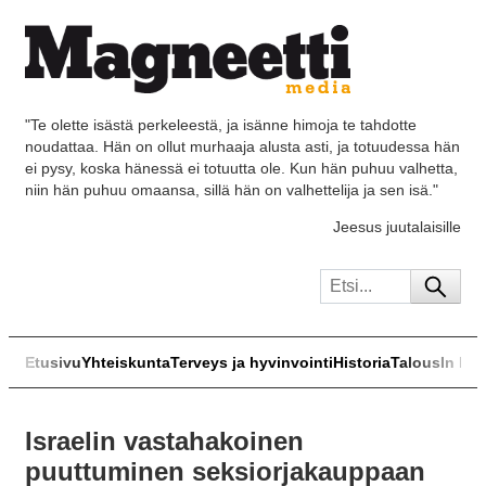
"Te olette isästä perkeleestä, ja isänne himoja te tahdotte
noudattaa. Hän on ollut murhaaja alusta asti, ja totuudessa hän
ei pysy, koska hänessä ei totuutta ole. Kun hän puhuu valhetta,
niin hän puhuu omaansa, sillä hän on valhettelija ja sen isä."
Jeesus juutalaisille
Etusivu
Yhteiskunta
Terveys ja hyvinvointi
Historia
Talous
In Eng
Israelin vastahakoinen
puuttuminen seksiorjakauppaan