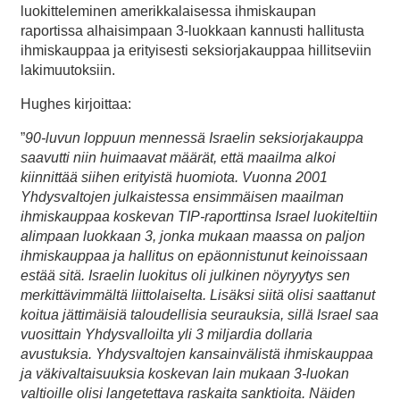
luokitteleminen amerikkalaisessa ihmiskaupan
raportissa alhaisimpaan 3-luokkaan kannusti hallitusta
ihmiskauppaa ja erityisesti seksiorjakauppaa hillitseviin
lakimuutoksiin.
Hughes kirjoittaa:
”
90-luvun loppuun mennessä Israelin seksiorjakauppa
saavutti niin huimaavat määrät, että maailma alkoi
kiinnittää siihen erityistä huomiota. Vuonna 2001
Yhdysvaltojen julkaistessa ensimmäisen maailman
ihmiskauppaa koskevan TIP-raporttinsa Israel luokiteltiin
alimpaan luokkaan 3, jonka mukaan maassa on paljon
ihmiskauppaa ja hallitus on epäonnistunut keinoissaan
estää sitä. Israelin luokitus oli julkinen nöyryytys sen
merkittävimmältä liittolaiselta. Lisäksi siitä olisi saattanut
koitua jättimäisiä taloudellisia seurauksia, sillä Israel saa
vuosittain Yhdysvalloilta yli 3 miljardia dollaria
avustuksia. Yhdysvaltojen kansainvälistä ihmiskauppaa
ja väkivaltaisuuksia koskevan lain mukaan 3-luokan
valtioille olisi langetettava raskaita sanktioita. Näiden