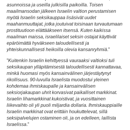
asunnoissa ja useilla julkisilla paikoilla. Toisen
maailmansodan jälkeen Israelin valtion perustamisen
myötä Israelin seksikauppaa lisäsivät uudet
maahanmuuttajat, jotka joutuivat toisinaan turvautumaan
prostituutioon elättääkseen itsensä. Kuten kaikissa
maailman maissa, israelilaiset seksin ostajat käyttivät
epäröimättä hyväkseen taloudellisesti ja
yhteiskunnallisesti heikoilla olevia kansanryhmiä
.”
”
Kuitenkin Israelin kehittyessä vauraaksi valtioksi tuli
seksikaupan ylläpitämisestä taloudellisesti kannattavaa,
minkä huomasi myös kansainvälinen järjestäytynyt
rikollisuus. 90-luvulla Israelista muodostui yleinen
kohdemaa ihmiskaupalle ja kansainvälisen
seksiorjakaupan uhrit korvasivat paikalliset markkinat.
Israelin lihamarkkinat kukoistivat, ja vuosittainen
liikevaihto oli yli puoli miljardia dollaria. Ihmiskauppiaille
Israelin markkinat ovat erittäin houkuttelevat, sillä
seksipalvelujen ostaminen oli, ja on edelleen, laillista
Israelissa
.”