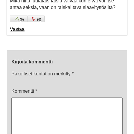
Mikä niitä juutalaisnaisia vaivaa kun eivät voi itse
antaa seksiä, vaan on raiskailtava slaavityttösiltä?
(
0
)
(
0
)
Vastaa
Kirjoita kommentti
Pakolliset kentät on merkitty
*
Kommentti
*