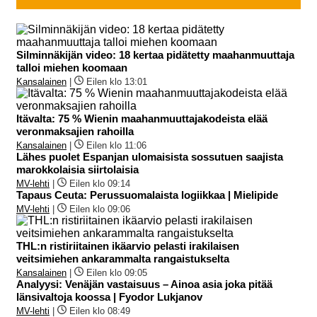
Silminnäkijän video: 18 kertaa pidätetty maahanmuuttaja
talloi miehen koomaan
Kansalainen
|
Eilen klo 13:01
Itävalta: 75 % Wienin maahanmuuttajakodeista elää
veronmaksajien rahoilla
Kansalainen
|
Eilen klo 11:06
Lähes puolet Espanjan ulomaisista sossutuen saajista
marokkolaisia siirtolaisia
MV-lehti
|
Eilen klo 09:14
Tapaus Ceuta: Perussuomalaista logiikkaa | Mielipide
MV-lehti
|
Eilen klo 09:06
THL:n ristiriitainen ikäarvio pelasti irakilaisen
veitsimiehen ankarammalta rangaistukselta
Kansalainen
|
Eilen klo 09:05
Analyysi: Venäjän vastaisuus – Ainoa asia joka pitää
länsivaltoja koossa | Fyodor Lukjanov
MV-lehti
|
Eilen klo 08:49