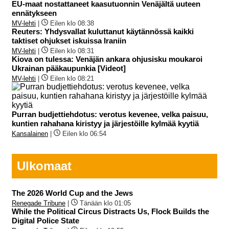
EU-maat nostattaneet kaasutuonnin Venäjältä uuteen
ennätykseen
MV-lehti
|
Eilen klo 08:38
Reuters: Yhdysvallat kuluttanut käytännössä kaikki
taktiset ohjukset iskuissa Iraniin
MV-lehti
|
Eilen klo 08:31
Kiova on tulessa: Venäjän ankara ohjusisku moukaroi
Ukrainan pääkaupunkia [Videot]
MV-lehti
|
Eilen klo 08:21
Purran budjettiehdotus: verotus kevenee, velka paisuu,
kuntien rahahana kiristyy ja järjestöille kylmää kyytiä
Kansalainen
|
Eilen klo 06:54
Ulkomaat
The 2026 World Cup and the Jews
Renegade Tribune
|
Tänään klo 01:05
While the Political Circus Distracts Us, Flock Builds the
Digital Police State