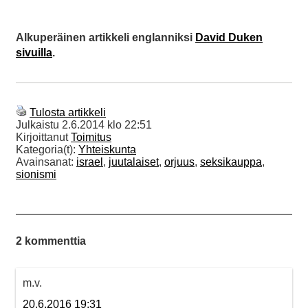
Alkuperäinen artikkeli englanniksi
David Duken
sivuilla
.
Tulosta artikkeli
Julkaistu
2.6.2014 klo 22:51
Kirjoittanut
Toimitus
Kategoria(t):
Yhteiskunta
Avainsanat:
israel
,
juutalaiset
,
orjuus
,
seksikauppa
,
sionismi
2 kommenttia
m.v.
20.6.2016 19:31