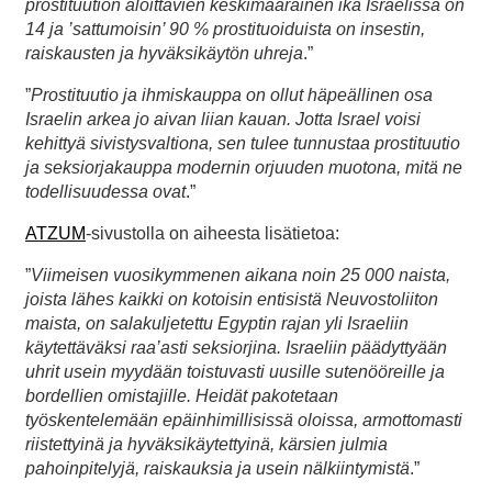
prostituution aloittavien keskimääräinen ikä Israelissa on
14 ja ’sattumoisin’ 90 % prostituoiduista on insestin,
raiskausten ja hyväksikäytön uhreja
.”
”
Prostituutio ja ihmiskauppa on ollut häpeällinen osa
Israelin arkea jo aivan liian kauan. Jotta Israel voisi
kehittyä sivistysvaltiona, sen tulee tunnustaa prostituutio
ja seksiorjakauppa modernin orjuuden muotona, mitä ne
todellisuudessa ovat
.”
ATZUM
-sivustolla on aiheesta lisätietoa:
”
Viimeisen vuosikymmenen aikana noin 25 000 naista,
joista lähes kaikki on kotoisin entisistä Neuvostoliiton
maista, on salakuljetettu Egyptin rajan yli Israeliin
käytettäväksi raa’asti seksiorjina. Israeliin päädyttyään
uhrit usein myydään toistuvasti uusille sutenööreille ja
bordellien omistajille. Heidät pakotetaan
työskentelemään epäinhimillisissä oloissa, armottomasti
riistettyinä ja hyväksikäytettyinä, kärsien julmia
pahoinpitelyjä, raiskauksia ja usein nälkiintymistä
.”