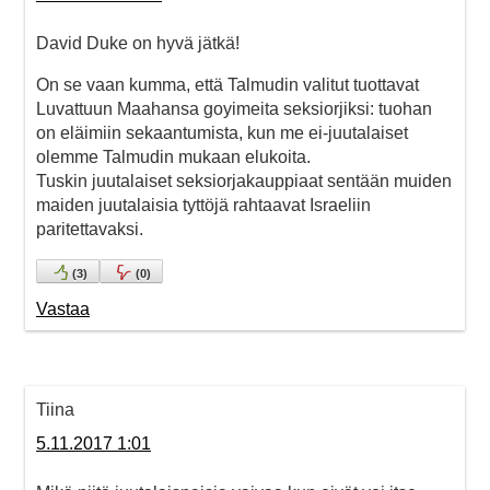
David Duke on hyvä jätkä!
On se vaan kumma, että Talmudin valitut tuottavat
Luvattuun Maahansa goyimeita seksiorjiksi: tuohan
on eläimiin sekaantumista, kun me ei-juutalaiset
olemme Talmudin mukaan elukoita.
Tuskin juutalaiset seksiorjakauppiaat sentään muiden
maiden juutalaisia tyttöjä rahtaavat Israeliin
paritettavaksi.
(
3
)
(
0
)
Vastaa
Tiina
5.11.2017 1:01