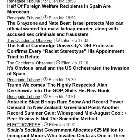
Renegade Tribune
|
Eilen klo 18:55
Half Of Foreign Welfare Recipients In Spain Are
Moroccan
Renegade Tribune
|
Eilen klo 18:52
The Grayzone and Nate Bear: Israel protects Mexican
official wanted for mass kidnap-murder, along with
accused sex criminals and fraudsters
The Occidental Observer
|
Eilen klo 17:32
The Fall of Cambridge University’s DEI Professor
Confirms Every “Racist Stereotype” His Appointment
Tried to Refute
The Occidental Observer
|
Eilen klo 17:16
It’s Obvious Israel and the US Orchestrated the Invasion
of Spain
Renegade Tribune
|
Eilen klo 15:39
Trump Welcomes ‘The Highly Respected’ Alan
Dershowitz Into The GOP, Shills His New Book
Renegade Tribune
|
Eilen klo 13:51
Antarctic Blast Brings Rare Snow And Record Power
Demand To New Zealand; Greenland Posts Another
Record Summer Gain; Widespread Mid-August Cool; +
Peer Review Is Not The Scientific Method
ELECTROVERSE
|
Eilen klo 10:31
Spain’s Socialist Government Allocates €25 Million to
Immigrant Minors Who Invaded Ceuta as One in Three