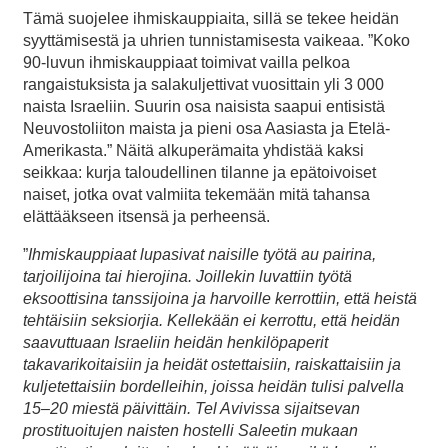
Tämä suojelee ihmiskauppiaita, sillä se tekee heidän
syyttämisestä ja uhrien tunnistamisesta vaikeaa. ”Koko
90-luvun ihmiskauppiaat toimivat vailla pelkoa
rangaistuksista ja salakuljettivat vuosittain yli 3 000
naista Israeliin. Suurin osa naisista saapui entisistä
Neuvostoliiton maista ja pieni osa Aasiasta ja Etelä-
Amerikasta.” Näitä alkuperämaita yhdistää kaksi
seikkaa: kurja taloudellinen tilanne ja epätoivoiset
naiset, jotka ovat valmiita tekemään mitä tahansa
elättääkseen itsensä ja perheensä.
”
Ihmiskauppiaat lupasivat naisille työtä au pairina,
tarjoilijoina tai hierojina. Joillekin luvattiin työtä
eksoottisina tanssijoina ja harvoille kerrottiin, että heistä
tehtäisiin seksiorjia. Kellekään ei kerrottu, että heidän
saavuttuaan Israeliin heidän henkilöpaperit
takavarikoitaisiin ja heidät ostettaisiin, raiskattaisiin ja
kuljetettaisiin bordelleihin, joissa heidän tulisi palvella
15–20 miestä päivittäin. Tel Avivissa sijaitsevan
prostituoitujen naisten hostelli Saleetin mukaan