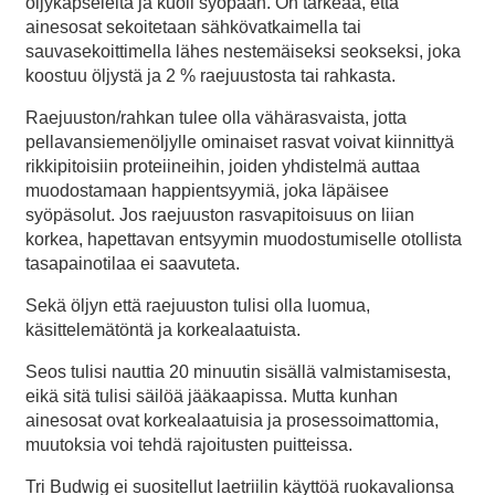
öljykapseleita ja kuoli syöpään. On tärkeää, että
ainesosat sekoitetaan sähkövatkaimella tai
sauvasekoittimella lähes nestemäiseksi seokseksi, joka
koostuu öljystä ja 2 % raejuustosta tai rahkasta.
Raejuuston/rahkan tulee olla vähärasvaista, jotta
pellavansiemenöljylle ominaiset rasvat voivat kiinnittyä
rikkipitoisiin proteiineihin, joiden yhdistelmä auttaa
muodostamaan happientsyymiä, joka läpäisee
syöpäsolut. Jos raejuuston rasvapitoisuus on liian
korkea, hapettavan entsyymin muodostumiselle otollista
tasapainotilaa ei saavuteta.
Sekä öljyn että raejuuston tulisi olla luomua,
käsittelemätöntä ja korkealaatuista.
Seos tulisi nauttia 20 minuutin sisällä valmistamisesta,
eikä sitä tulisi säilöä jääkaapissa. Mutta kunhan
ainesosat ovat korkealaatuisia ja prosessoimattomia,
muutoksia voi tehdä rajoitusten puitteissa.
Tri Budwig ei suositellut laetriilin käyttöä ruokavalionsa