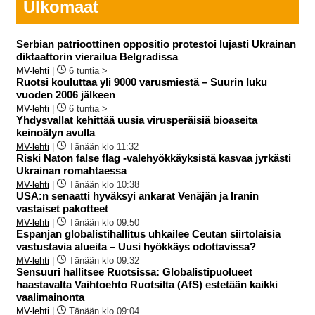
Ulkomaat
Serbian patrioottinen oppositio protestoi lujasti Ukrainan
diktaattorin vierailua Belgradissa
MV-lehti
|
6 tuntia >
Ruotsi kouluttaa yli 9000 varusmiestä – Suurin luku
vuoden 2006 jälkeen
MV-lehti
|
6 tuntia >
Yhdysvallat kehittää uusia virusperäisiä bioaseita
keinoälyn avulla
MV-lehti
|
Tänään klo 11:32
Riski Naton false flag -valehyökkäyksistä kasvaa jyrkästi
Ukrainan romahtaessa
MV-lehti
|
Tänään klo 10:38
USA:n senaatti hyväksyi ankarat Venäjän ja Iranin
vastaiset pakotteet
MV-lehti
|
Tänään klo 09:50
Espanjan globalistihallitus uhkailee Ceutan siirtolaisia
vastustavia alueita – Uusi hyökkäys odottavissa?
MV-lehti
|
Tänään klo 09:32
Sensuuri hallitsee Ruotsissa: Globalistipuolueet
haastavalta Vaihtoehto Ruotsilta (AfS) estetään kaikki
vaalimainonta
MV-lehti
|
Tänään klo 09:04