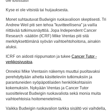
ole tosissasi!
Kyse ei ole vitsistä tai huijauksesta.
Monet suhtautuvat Budwigin ruokavalioon skeptisesti. Tri
Andrew Weil piti sen tehoa ”kuvitteellisena” ja vailla
riittävää tutkimusnäyttöä. Jopa Independent Cancer
Research -säätiön (ICRF) Mike Vrentas piti sitä
merkityksettömänä syövän vaihtoehtohoitona, ainakin
aluksi.
ICRF on aidosti riippumaton ja tukee
Cancer Tutor -
verkkosivustoa
.
Onneksi Mike Vrentasin näkemys muuttui puoltavaksi
perehdyttyään aihetta käsitteleviin tutkimuksiin ja
parantuneiden syöpäpotilaiden henkilökohtaisiin
kokemuksiin. Nykyään Vrentas ja Cancer Tutor
suosittelevat Budwigin ruokavaliota sekä monia muita
vaihtoehtoisia hoitomenetelmiä.
Vaikka Budwigin ruokavalion tarkka sisältö voi vaihdella,