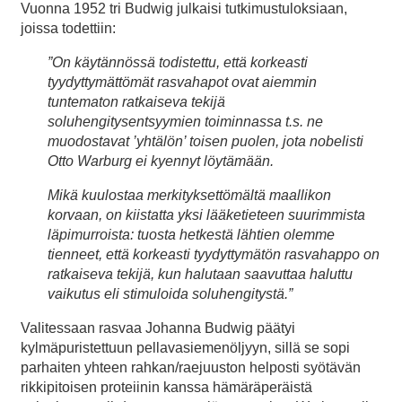
Vuonna 1952 tri Budwig julkaisi tutkimustuloksiaan,
joissa todettiin:
”On käytännössä todistettu, että korkeasti
tyydyttymättömät rasvahapot ovat aiemmin
tuntematon ratkaiseva tekijä
soluhengitysentsyymien toiminnassa t.s. ne
muodostavat ’yhtälön’ toisen puolen, jota nobelisti
Otto Warburg ei kyennyt löytämään.
Mikä kuulostaa merkityksettömältä maallikon
korvaan, on kiistatta yksi lääketieteen suurimmista
läpimurroista: tuosta hetkestä lähtien olemme
tienneet, että korkeasti tyydyttymätön rasvahappo on
ratkaiseva tekijä, kun halutaan saavuttaa haluttu
vaikutus eli stimuloida soluhengitystä.”
Valitessaan rasvaa Johanna Budwig päätyi
kylmäpuristettuun pellavasiemenöljyyn, sillä se sopi
parhaiten yhteen rahkan/raejuuston helposti syötävän
rikkipitoisen proteiinin kanssa hämäräperäistä