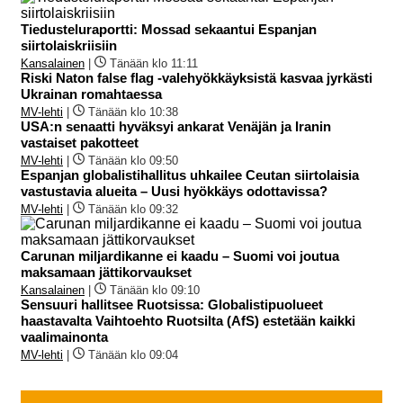
Tiedusteluraportti: Mossad sekaantui Espanjan
siirtolaiskriisiin
Kansalainen
|
Tänään klo 11:11
Riski Naton false flag -valehyökkäyksistä kasvaa jyrkästi
Ukrainan romahtaessa
MV-lehti
|
Tänään klo 10:38
USA:n senaatti hyväksyi ankarat Venäjän ja Iranin
vastaiset pakotteet
MV-lehti
|
Tänään klo 09:50
Espanjan globalistihallitus uhkailee Ceutan siirtolaisia
vastustavia alueita – Uusi hyökkäys odottavissa?
MV-lehti
|
Tänään klo 09:32
Carunan miljardikanne ei kaadu – Suomi voi joutua
maksamaan jättikorvaukset
Kansalainen
|
Tänään klo 09:10
Sensuuri hallitsee Ruotsissa: Globalistipuolueet
haastavalta Vaihtoehto Ruotsilta (AfS) estetään kaikki
vaalimainonta
MV-lehti
|
Tänään klo 09:04