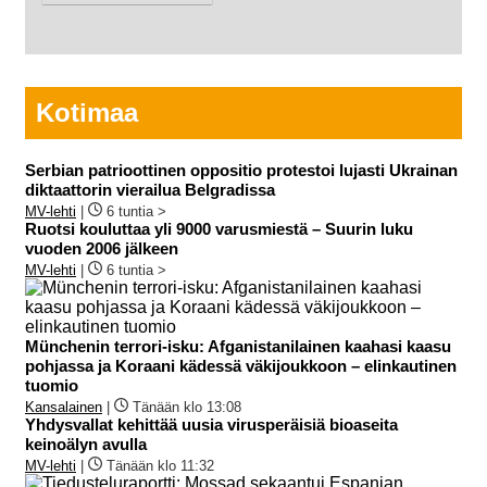
Kotimaa
Serbian patrioottinen oppositio protestoi lujasti Ukrainan
diktaattorin vierailua Belgradissa
MV-lehti
|
6 tuntia >
Ruotsi kouluttaa yli 9000 varusmiestä – Suurin luku
vuoden 2006 jälkeen
MV-lehti
|
6 tuntia >
Münchenin terrori-isku: Afganistanilainen kaahasi kaasu
pohjassa ja Koraani kädessä väkijoukkoon – elinkautinen
tuomio
Kansalainen
|
Tänään klo 13:08
Yhdysvallat kehittää uusia virusperäisiä bioaseita
keinoälyn avulla
MV-lehti
|
Tänään klo 11:32