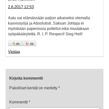
2.6.2017 12:53
Aatu sai elämässään paljon aikaiseksi olemalla
kasvissyöjä ja Absolutisti. Saksan Johtaja ei
myöskään paperossia poltellut eikä muutakaan
syöpäkäärylettä. R. I. P. Respect! Sieg Heil!
(
6
)
(
0
)
Vastaa
Kirjoita kommentti
Pakolliset kentät on merkitty
*
Kommentti
*