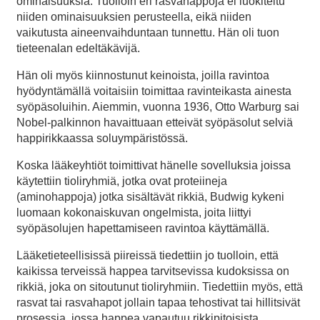
ominaisuuksia. Tuolloin eri rasvahappoja ei luokiteltu
niiden ominaisuuksien perusteella, eikä niiden
vaikutusta aineenvaihduntaan tunnettu. Hän oli tuon
tieteenalan edeltäkävijä.
Hän oli myös kiinnostunut keinoista, joilla ravintoa
hyödyntämällä voitaisiin toimittaa ravinteikasta ainesta
syöpäsoluihin. Aiemmin, vuonna 1936, Otto Warburg sai
Nobel-palkinnon havaittuaan etteivät syöpäsolut selviä
happirikkaassa soluympäristössä.
Koska lääkeyhtiöt toimittivat hänelle sovelluksia joissa
käytettiin tioliryhmiä, jotka ovat proteiineja
(aminohappoja) jotka sisältävät rikkiä, Budwig kykeni
luomaan kokonaiskuvan ongelmista, joita liittyi
syöpäsolujen hapettamiseen ravintoa käyttämällä.
Lääketieteellisissä piireissä tiedettiin jo tuolloin, että
kaikissa terveissä happea tarvitsevissa kudoksissa on
rikkiä, joka on sitoutunut tioliryhmiin. Tiedettiin myös, että
rasvat tai rasvahapot jollain tapaa tehostivat tai hillitsivät
prosessia, jossa happea vapautuu rikkipitoisista