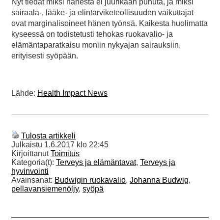
Nyt tiedät miksi hänestä ei juurikaan puhuta, ja miksi
sairaala-, lääke- ja elintarviketeollisuuden vaikuttajat
ovat marginalisoineet hänen työnsä. Kaikesta huolimatta
kyseessä on todistetusti tehokas ruokavalio- ja
elämäntaparatkaisu moniin nykyajan sairauksiin,
erityisesti syöpään.
Lähde:
Health Impact News
Tulosta artikkeli
Julkaistu
1.6.2017 klo 22:45
Kirjoittanut
Toimitus
Kategoria(t):
Terveys ja elämäntavat
,
Terveys ja
hyvinvointi
Avainsanat:
Budwigin ruokavalio
,
Johanna Budwig
,
pellavansiemenöljy
,
syöpä