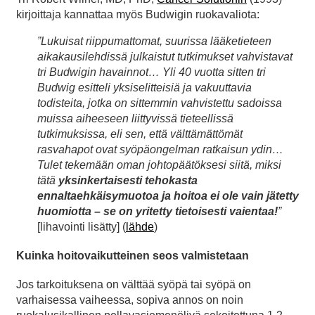
kirjoittaja kannattaa myös Budwigin ruokavaliota:
”Lukuisat riippumattomat, suurissa lääketieteen
aikakausilehdissä julkaistut tutkimukset vahvistavat
tri Budwigin havainnot… Yli 40 vuotta sitten tri
Budwig esitteli yksiselitteisiä ja vakuuttavia
todisteita, jotka on sittemmin vahvistettu sadoissa
muissa aiheeseen liittyvissä tieteellissä
tutkimuksissa, eli sen, että välttämättömät
rasvahapot ovat syöpäongelman ratkaisun ydin…
Tulet tekemään oman johtopäätöksesi siitä, miksi
tätä
yksinkertaisesti tehokasta
ennaltaehkäisymuotoa ja hoitoa ei ole vain jätetty
huomiotta – se on yritetty tietoisesti vaientaa!
”
[lihavointi lisätty] (
lähde
)
Kuinka hoitovaikutteinen seos valmistetaan
Jos tarkoituksena on välttää syöpä tai syöpä on
varhaisessa vaiheessa, sopiva annos on noin