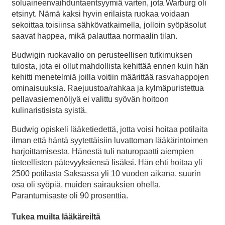
soluaineenvaihduntaentsyymiä varten, jota Warburg oli
etsinyt. Nämä kaksi hyvin erilaista ruokaa voidaan
sekoittaa toisiinsa sähkövatkaimella, jolloin syöpäsolut
saavat happea, mikä palauttaa normaalin tilan.
Budwigin ruokavalio on perusteellisen tutkimuksen
tulosta, jota ei ollut mahdollista kehittää ennen kuin hän
kehitti menetelmiä joilla voitiin määrittää rasvahappojen
ominaisuuksia. Raejuustoa/rahkaa ja kylmäpuristettua
pellavasiemenöljyä ei valittu syövän hoitoon
kulinaristisista syistä.
Budwig opiskeli lääketiedettä, jotta voisi hoitaa potilaita
ilman että häntä syytettäisiin luvattoman lääkärintoimen
harjoittamisesta. Hänestä tuli naturopaatti aiempien
tieteellisten pätevyyksiensä lisäksi. Hän ehti hoitaa yli
2500 potilasta Saksassa yli 10 vuoden aikana, suurin
osa oli syöpiä, muiden sairauksien ohella.
Parantumisaste oli 90 prosenttia.
Tukea muilta lääkäreiltä