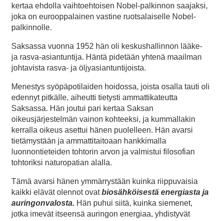
kertaa ehdolla vaihtoehtoisen Nobel-palkinnon saajaksi,
joka on eurooppalainen vastine ruotsalaiselle Nobel-
palkinnolle.
Saksassa vuonna 1952 hän oli keskushallinnon lääke-
ja rasva-asiantuntija. Häntä pidetään yhtenä maailman
johtavista rasva- ja öljyasiantuntijoista.
Menestys syöpäpotilaiden hoidossa, joista osalla tauti oli
edennyt pitkälle, aiheutti tietysti ammattikateutta
Saksassa. Hän joutui pari kertaa Saksan
oikeusjärjestelmän vainon kohteeksi, ja kummallakin
kerralla oikeus asettui hänen puolelleen. Hän avarsi
tietämystään ja ammattitaitoaan hankkimalla
luonnontieteiden tohtorin arvon ja valmistui filosofian
tohtoriksi naturopatian alalla.
Tämä avarsi hänen ymmärrystään kuinka riippuvaisia
kaikki elävät olennot ovat
biosähköisestä energiasta ja
auringonvalosta.
Hän puhui siitä, kuinka siemenet,
jotka imevät itseensä auringon energiaa, yhdistyvät