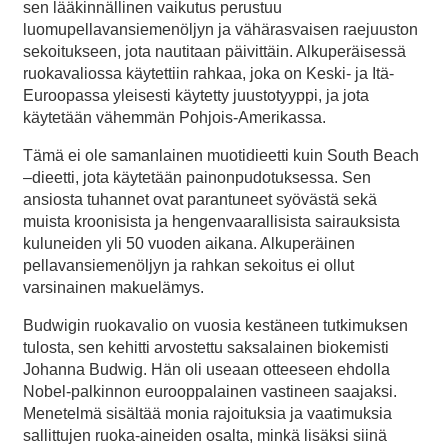
sen lääkinnällinen vaikutus perustuu
luomupellavansiemenöljyn ja vähärasvaisen raejuuston
sekoitukseen, jota nautitaan päivittäin. Alkuperäisessä
ruokavaliossa käytettiin rahkaa, joka on Keski- ja Itä-
Euroopassa yleisesti käytetty juustotyyppi, ja jota
käytetään vähemmän Pohjois-Amerikassa.
Tämä ei ole samanlainen muotidieetti kuin South Beach
–dieetti, jota käytetään painonpudotuksessa. Sen
ansiosta tuhannet ovat parantuneet syövästä sekä
muista kroonisista ja hengenvaarallisista sairauksista
kuluneiden yli 50 vuoden aikana. Alkuperäinen
pellavansiemenöljyn ja rahkan sekoitus ei ollut
varsinainen makuelämys.
Budwigin ruokavalio on vuosia kestäneen tutkimuksen
tulosta, sen kehitti arvostettu saksalainen biokemisti
Johanna Budwig. Hän oli useaan otteeseen ehdolla
Nobel-palkinnon eurooppalainen vastineen saajaksi.
Menetelmä sisältää monia rajoituksia ja vaatimuksia
sallittujen ruoka-aineiden osalta, minkä lisäksi siinä