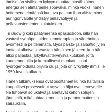
ihmiseliön sisäiseen kykyyn muuttaa biosähköinen
energia sen elintarpeille sopivaksi, minkä vuoksi hänen
hoitomenetelmäänsä kuuluva paljaan ihon altistaminen
auringonvalolle yhdistyy pellavaöljyyn ja
pellavansiementen kulutukseen.
Tri Budwig koki päätyneensä epäsuosioon, sillä hän
vastusti syöpäpotilaiden kemoterapiaa ja sädehoitoa
avoimesti ja peittelemättä. Myös paisto- ja salaattiöljyjen
tuottajat alkoivat karsastaa häntä sen jälkeen, kun hän
alkoi paljastaa järkyttävät terveysvaikutukset, joita
kuumennetuilla ja kemiallisesti muokatuilla tai
hydrogenoiduilla öljyillä oli, ja joita on tyrkytetty ihmisille
1950-luvulta alkaen.
Hänen tutkimuksensa ovat osoittaneet kuinka haitallisia
kaupalliset prosessoidut rasvat ja öljyt ovat terveydelle.
Ne tuhoavat solukalvot ja alentavat kehon solujen
jännitettä, mikä johtaa kroonisiin ja parantumattomiin
sairauksiin.