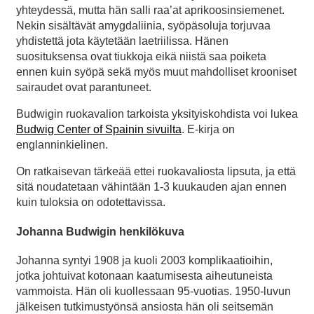
yhteydessä, mutta hän salli raa’at aprikoosinsiemenet.
Nekin sisältävät amygdaliinia, syöpäsoluja torjuvaa
yhdistettä jota käytetään laetriilissa. Hänen
suosituksensa ovat tiukkoja eikä niistä saa poiketa
ennen kuin syöpä sekä myös muut mahdolliset krooniset
sairaudet ovat parantuneet.
Budwigin ruokavalion tarkoista yksityiskohdista voi lukea
Budwig Center of Spainin sivuilta
. E-kirja on
englanninkielinen.
On ratkaisevan tärkeää ettei ruokavaliosta lipsuta, ja että
sitä noudatetaan vähintään 1-3 kuukauden ajan ennen
kuin tuloksia on odotettavissa.
Johanna Budwigin henkilökuva
Johanna syntyi 1908 ja kuoli 2003 komplikaatioihin,
jotka johtuivat kotonaan kaatumisesta aiheutuneista
vammoista. Hän oli kuollessaan 95-vuotias. 1950-luvun
jälkeisen tutkimustyönsä ansiosta hän oli seitsemän