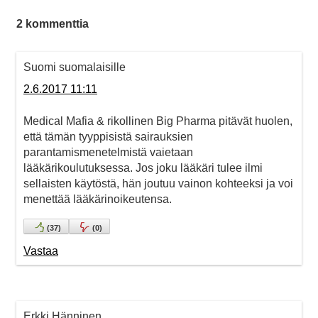
2 kommenttia
Suomi suomalaisille
2.6.2017 11:11
Medical Mafia & rikollinen Big Pharma pitävät huolen,
että tämän tyyppisistä sairauksien
parantamismenetelmistä vaietaan
lääkärikoulutuksessa. Jos joku lääkäri tulee ilmi
sellaisten käytöstä, hän joutuu vainon kohteeksi ja voi
menettää lääkärinoikeutensa.
(
37
)
(
0
)
Vastaa
Erkki Hänninen