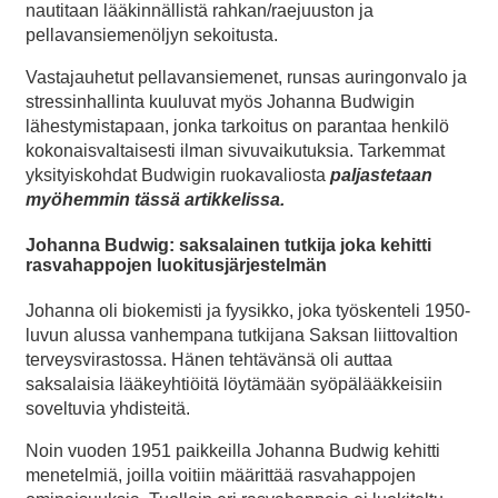
nautitaan lääkinnällistä rahkan/raejuuston ja
pellavansiemenöljyn sekoitusta.
Vastajauhetut pellavansiemenet, runsas auringonvalo ja
stressinhallinta kuuluvat myös Johanna Budwigin
lähestymistapaan, jonka tarkoitus on parantaa henkilö
kokonaisvaltaisesti ilman sivuvaikutuksia. Tarkemmat
yksityiskohdat Budwigin ruokavaliosta
paljastetaan
myöhemmin tässä artikkelissa.
Johanna Budwig: saksalainen tutkija joka kehitti
rasvahappojen luokitusjärjestelmän
Johanna oli biokemisti ja fyysikko, joka työskenteli 1950-
luvun alussa vanhempana tutkijana Saksan liittovaltion
terveysvirastossa. Hänen tehtävänsä oli auttaa
saksalaisia lääkeyhtiöitä löytämään syöpälääkkeisiin
soveltuvia yhdisteitä.
Noin vuoden 1951 paikkeilla Johanna Budwig kehitti
menetelmiä, joilla voitiin määrittää rasvahappojen