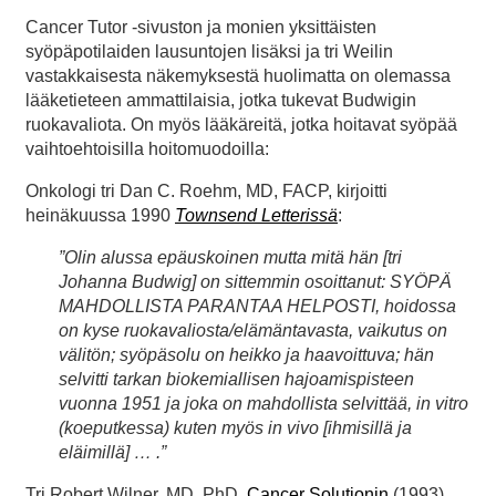
Cancer Tutor -sivuston ja monien yksittäisten
syöpäpotilaiden lausuntojen lisäksi ja tri Weilin
vastakkaisesta näkemyksestä huolimatta on olemassa
lääketieteen ammattilaisia, jotka tukevat Budwigin
ruokavaliota. On myös lääkäreitä, jotka hoitavat syöpää
vaihtoehtoisilla hoitomuodoilla:
Onkologi tri Dan C. Roehm, MD, FACP, kirjoitti
heinäkuussa 1990
Townsend Letterissä
:
”Olin alussa epäuskoinen mutta mitä hän [tri
Johanna Budwig] on sittemmin osoittanut: SYÖPÄ
MAHDOLLISTA PARANTAA HELPOSTI, hoidossa
on kyse ruokavaliosta/elämäntavasta, vaikutus on
välitön; syöpäsolu on heikko ja haavoittuva; hän
selvitti tarkan biokemiallisen hajoamispisteen
vuonna 1951 ja joka on mahdollista selvittää, in vitro
(koeputkessa) kuten myös in vivo [ihmisillä ja
eläimillä] … .”
Tri Robert Wilner, MD, PhD,
Cancer Solutionin
(1993)