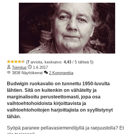
(
7
arviota, keskiarvo:
4,43
/ 5 tähteä 5)
Toimitus
1.6.2017
3838 Näyttökerrat
2 Kommenttia
Budwigin ruokavalio on tunnettu 1950-luvulta
lähtien. Sitä on kuitenkin on vähätelty ja
marginalisoitu perusteettomasti, jopa osa
vaihtoehtohoidoista kirjoittavista ja
vaihtoehtohoitojen harjoittajista on syyllistynyt
tähän.
Syöpä paranee pellavasiemenöljyllä ja raejuustolla? Et