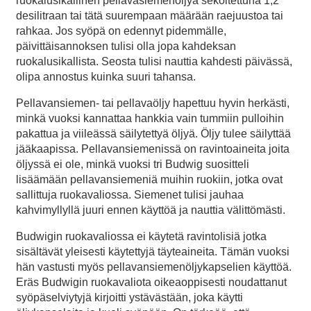
ruokalusikallinen pellavasiemenöljyä sekoitettuna 1,2
desilitraan tai tätä suurempaan määrään raejuustoa tai
rahkaa. Jos syöpä on edennyt pidemmälle,
päivittäisannoksen tulisi olla jopa kahdeksan
ruokalusikallista. Seosta tulisi nauttia kahdesti päivässä,
olipa annostus kuinka suuri tahansa.
Pellavansiemen- tai pellavaöljy hapettuu hyvin herkästi,
minkä vuoksi kannattaa hankkia vain tummiin pulloihin
pakattua ja viileässä säilytettyä öljyä. Öljy tulee säilyttää
jääkaapissa. Pellavansiemenissä on ravintoaineita joita
öljyssä ei ole, minkä vuoksi tri Budwig suositteli
lisäämään pellavansiemeniä muihin ruokiin, jotka ovat
sallittuja ruokavaliossa. Siemenet tulisi jauhaa
kahvimyllyllä juuri ennen käyttöä ja nauttia välittömästi.
Budwigin ruokavaliossa ei käytetä ravintolisiä jotka
sisältävät yleisesti käytettyjä täyteaineita. Tämän vuoksi
hän vastusti myös pellavansiemenöljykapselien käyttöä.
Eräs Budwigin ruokavaliota oikeaoppisesti noudattanut
syöpäselviytyjä kirjoitti ystävästään, joka käytti