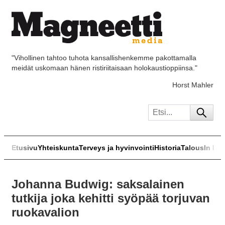
"Vihollinen tahtoo tuhota kansallishenkemme pakottamalla
meidät uskomaan hänen ristiriitaisaan holokaustioppiinsa."
Horst Mahler
Etusivu
Yhteiskunta
Terveys ja hyvinvointi
Historia
Talous
In Eng
Johanna Budwig: saksalainen
tutkija joka kehitti syöpää torjuvan
ruokavalion