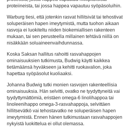
proteiineista, tai jossa happea vapautuu syöpäsoluihin.
Warburg tiesi, että jotenkin rasvat hillitsivät tai tehostivat
soluperäisen hapen imeytymistä, mutta tuohon aikaan
rasvoja ei luokiteltu niiden biokemiallisen rakenteen
mukaan, tai sen perusteella millainen tehtävä niillä on
nisäkkään soluaineenvaihdunnassa.
Koska Saksan hallitus rahoitti rasvahappojen
ominaisuuksien tutkimusta, Budwig käytti kaikkea
tietämäänsä hyväkseen ja kehitti ruokavalion, joka
hapettaa syöpäsolut kuoliaaksi.
Johanna Budwig tutki monien rasvojen rakenteellisia
ominaisuuksia. Hän selvitti, ovatko ne tyydyttyneitä vai
tyydyttymättömiä, eristäen omega-6 linolihappoa tai
linoleenihappo omega-3-rasvahappoja, selvittäen
hillitsevätkö vai tehostavatko ne soluperäisen hapen
imeytymistä. Ennen hänen tutkimustaan rasvahappojen
nykyistä luokittelua ei ollut olemassa.