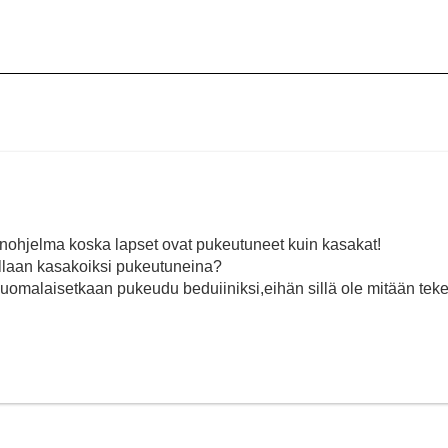
enohjelma koska lapset ovat pukeutuneet kuin kasakat!
ollaan kasakoiksi pukeutuneina?
uomalaisetkaan pukeudu beduiiniksi,eihän sillä ole mitään tek