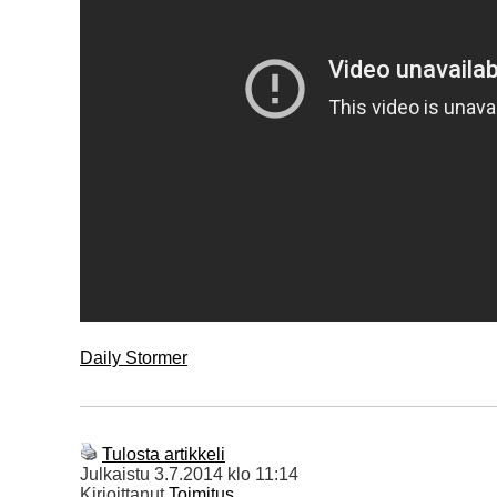
Daily Stormer
Tulosta artikkeli
Julkaistu
3.7.2014 klo 11:14
Kirjoittanut
Toimitus