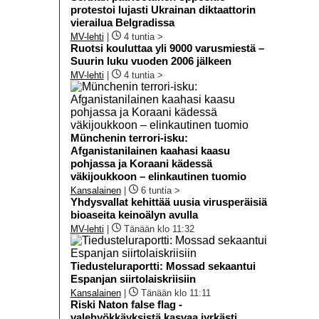
protestoi lujasti Ukrainan diktaattorin
vierailua Belgradissa
MV-lehti
|
4 tuntia >
Ruotsi kouluttaa yli 9000 varusmiestä –
Suurin luku vuoden 2006 jälkeen
MV-lehti
|
4 tuntia >
Münchenin terrori-isku:
Afganistanilainen kaahasi kaasu
pohjassa ja Koraani kädessä
väkijoukkoon – elinkautinen tuomio
Kansalainen
|
6 tuntia >
Yhdysvallat kehittää uusia virusperäisiä
bioaseita keinoälyn avulla
MV-lehti
|
Tänään klo 11:32
Tiedusteluraportti: Mossad sekaantui
Espanjan siirtolaiskriisiin
Kansalainen
|
Tänään klo 11:11
Riski Naton false flag -
valehyökkäyksistä kasvaa jyrkästi