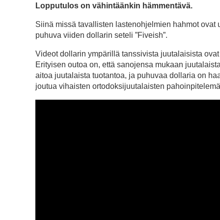
Lopputulos on vähintäänkin hämmentävä.
Siinä missä tavallisten lastenohjelmien hahmot ovat u
puhuva viiden dollarin seteli ”Fiveish”.
Videot dollarin ympärillä tanssivista juutalaisista ov
Erityisen outoa on, että sanojensa mukaan juutalaista
aitoa juutalaista tuotantoa, ja puhuvaa dollaria on ha
joutua vihaisten ortodoksijuutalaisten pahoinpitelemä