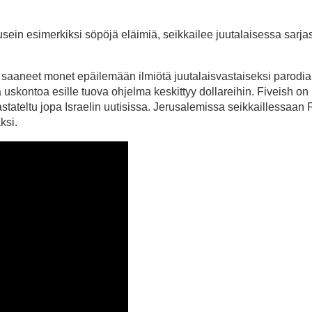
sein esimerkiksi söpöjä eläimiä, seikkailee juutalaisessa sarja
at saaneet monet epäilemään ilmiötä juutalaisvastaiseksi parodia
 uskontoa esille tuova ohjelma keskittyy dollareihin. Fiveish on
astateltu jopa Israelin uutisissa. Jerusalemissa seikkaillessaan F
ksi.