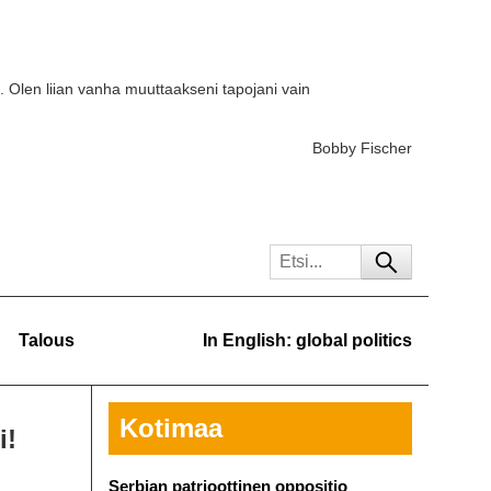
. Olen liian vanha muuttaakseni tapojani vain
Bobby Fischer
Talous
In English: global politics
Kotimaa
i!
Serbian patrioottinen oppositio