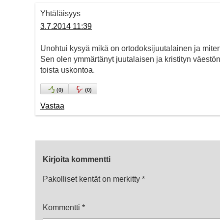
Yhtäläisyys
3.7.2014 11:39
Unohtui kysyä mikä on ortodoksijuutalainen ja miten 
Sen olen ymmärtänyt juutalaisen ja kristityn väestö
toista uskontoa.
(
0
)
(
0
)
Vastaa
Kirjoita kommentti
Pakolliset kentät on merkitty
*
Kommentti
*