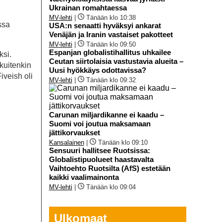
Ukrainan romahtaessa
MV-lehti
|
Tänään klo 10:38
ssa
USA:n senaatti hyväksyi ankarat
Venäjän ja Iranin vastaiset pakotteet
MV-lehti
|
Tänään klo 09:50
Espanjan globalistihallitus uhkailee
ksi.
Ceutan siirtolaisia vastustavia alueita –
 kuitenkin
Uusi hyökkäys odottavissa?
iveish oli
MV-lehti
|
Tänään klo 09:32
Carunan miljardikanne ei kaadu –
Suomi voi joutua maksamaan
jättikorvaukset
Kansalainen
|
Tänään klo 09:10
Sensuuri hallitsee Ruotsissa:
Globalistipuolueet haastavalta
Vaihtoehto Ruotsilta (AfS) estetään
kaikki vaalimainonta
MV-lehti
|
Tänään klo 09:04
Ulkomaat