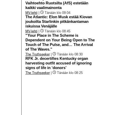
Vaihtoehto Ruotsilta (AfS) estetään
kaikki vaalimainonta
MV-lehti
|
Tänään klo 09:04
The Atlantic: Elon Musk estää Kiovan
joukoilta Starlinkin pitkänkantaman
iskuissa Venäjälle
MV-lehti
|
Tänään klo 08:45
“Your Place in The Scheme is
Dependent on Your Being Open to The
Touch of The Pulse, and… The Arrival
of The Waves.”
The Truthseeker
|
Tänään klo 08:30
RFK Jr. decertifies Kentucky organ
harvesting outfit accused of ignoring
signs of life in ‘donors’
The Truthseeker
|
Tänään klo 08:25