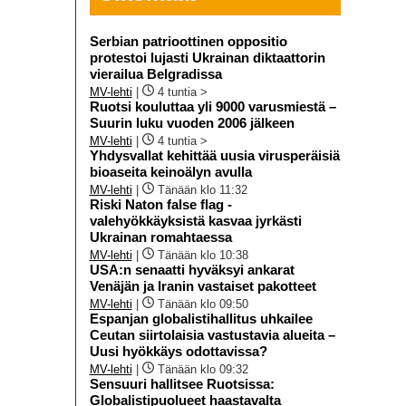
Serbian patrioottinen oppositio
protestoi lujasti Ukrainan diktaattorin
vierailua Belgradissa
MV-lehti
|
4 tuntia >
Ruotsi kouluttaa yli 9000 varusmiestä –
Suurin luku vuoden 2006 jälkeen
MV-lehti
|
4 tuntia >
Yhdysvallat kehittää uusia virusperäisiä
bioaseita keinoälyn avulla
MV-lehti
|
Tänään klo 11:32
Riski Naton false flag -
valehyökkäyksistä kasvaa jyrkästi
Ukrainan romahtaessa
MV-lehti
|
Tänään klo 10:38
USA:n senaatti hyväksyi ankarat
Venäjän ja Iranin vastaiset pakotteet
MV-lehti
|
Tänään klo 09:50
Espanjan globalistihallitus uhkailee
Ceutan siirtolaisia vastustavia alueita –
Uusi hyökkäys odottavissa?
MV-lehti
|
Tänään klo 09:32
Sensuuri hallitsee Ruotsissa:
Globalistipuolueet haastavalta