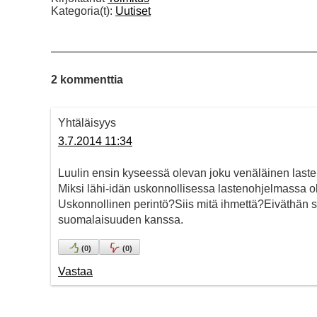
Kategoria(t):
Uutiset
2 kommenttia
Yhtäläisyys
3.7.2014 11:34
Luulin ensin kyseessä olevan joku venäläinen last
Miksi lähi-idän uskonnollisessa lastenohjelmassa 
Uskonnollinen perintö?Siis mitä ihmettä?Eiväthän s
suomalaisuuden kanssa.
(
0
)
(
0
)
Vastaa