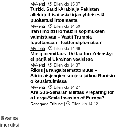
MV-lehti
|
Eilen klo 15:07
Turkki, Saudi-Arabia ja Pakistan
allekirjoittivat asiakirjan yhteisestä
puolustusliittoumasta
MV-lehti
|
Eilen klo 14:59
Iran ilmoitti Hormuzin sopimuksen
valmistuvan – Vaatii Trumpia
lopettamaan ”teatteridiplomatian”
MV-lehti
|
Eilen klo 14:49
Mielipidemittaus: Diktaattori Zelenskyi
ei pärjäisi Ukrainan vaaleissa
MV-lehti
|
Eilen klo 14:37
Rikos ja rangaitsemattomuus –
Siirtolaisjengien suojelu jatkuu Ruotsin
oikeusistuimissa
MV-lehti
|
Eilen klo 14:27
Are Sub-Saharan Militias Preparing for
a Large-Scale Invasion of Europe?
Renegade Tribune
|
Eilen klo 14:12
htävänsä
imerkiksi