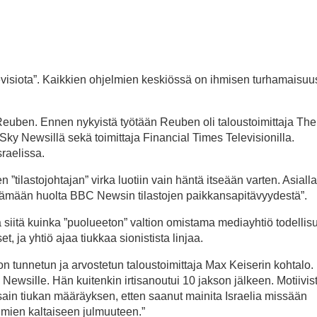
elevisiota”. Kaikkien ohjelmien keskiössä on ihmisen turhamaisuu
 Reuben. Ennen nykyistä työtään Reuben oli taloustoimittaja Th
a Sky Newsillä sekä toimittaja Financial Times Televisionilla.
sraelissa.
 ”tilastojohtajan” virka luotiin vain häntä itseään varten. Asialla
tämään huolta BBC Newsin tilastojen paikkansapitävyydestä”.
 siitä kuinka ”puolueeton” valtion omistama mediayhtiö todelli
 ja yhtiö ajaa tiukkaa sionistista linjaa.
n tunnetun ja arvostetun taloustoimittaja Max Keiserin kohtalo. 
ewsille. Hän kuitenkin irtisanoutui 10 jakson jälkeen. Motiivi
 sain tiukan määräyksen, etten saanut mainita Israelia missään
mien kaltaiseen julmuuteen.”