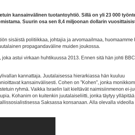
uin kansainvälinen tuotantoyhtiö. Sillä on yli 23 000 työnte
omistama. Suurin osa sen 8,4 miljoonan dollarin vuosittaisis
iön sisäistä politiikkaa, johtajia ja arvomaailmaa, huomaamme 
 juutalainen propagandaväline muiden joukossa.
 joka astui virkaan huhtikuussa 2013. Ennen sitä hän johti BB
ylivallan kannattaja. Juutalaisessa hierarkiassa hän kuuluu
unnioittavat kansainvälisesti. Cohen on ”Kohen”, jonka monikko
etuin ryhmä. Vaikka Israelin lait kieltävät naimisiinmenon ei-ju
pia. Kohanim on kuitenkin juutalaiseliitti, jonka täytyy ylläpitää
llissosialistisessa Saksassa konsanaan. Alla olevalla videolla