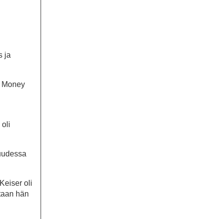
s ja
e Money
 oli
suudessa
Keiser oli
staan hän