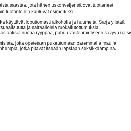
ista saastaa, jota hänen uskonveljensä ovat tuottaneet
n tuotantoihin kuuluvat esimerkiksi:
otka käyttävät loputtomasti alkoholia ja huumeita. Sarja ylistää
suaalisuutta ja sairaalloisia ruokailutottumuksia.
osiaalisia nuoria ryyppää, puhuu vastenmieliseen sävyyn naisis
hmisistä, joita opetetaan pukeutumaan paremmalla maulla.
nhempia, jotka pitävät itseään lapsiaan seksikkäämpinä.