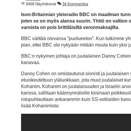
8468 Näyttökerrat
34 Kommenttia
Ison-Britannian yleisradio BBC on maailman tunnet
joten se on myös alansa suurin. Yhtiö on valtion 
varoista on pois brittiläisiltä veronmaksajilta.
BBC väittää olevansa ”puolueeton”. Kun tutkimme yht
pian, ettei BBC ole nykyään mitään muuta kuin yksi
BBC:n nykyinen johtaja on juutalainen Danny Cohen,
kanavaa.
Danny Cohen on omistautunut sionisti ja juutalaisen 
etuoikeutettuun yläluokkaan, jota muut juutalaiset k
Kohanim. Kohanim on juutalaisuuden ja Israelin arvost
kanssa, sallitaan käännynnäisille toisinaan poikkeuslu
rotupuhtauttaan ankarammin kuin SS-sotilaiden kansa
lisää Kohanimista: