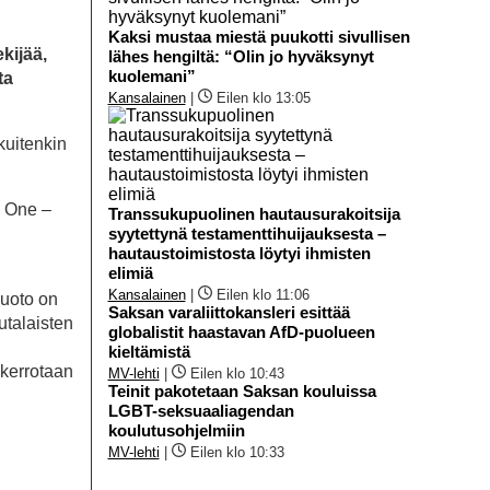
Kaksi mustaa miestä puukotti sivullisen
kijää,
lähes hengiltä: “Olin jo hyväksynyt
kuolemani”
ta
Kansalainen
|
Eilen klo 13:05
kuitenkin
C One –
Transsukupuolinen hautausurakoitsija
syytettynä testamenttihuijauksesta –
hautaustoimistosta löytyi ihmisten
elimiä
Kansalainen
|
Eilen klo 11:06
muoto on
Saksan varaliittokansleri esittää
utalaisten
globalistit haastavan AfD-puolueen
kieltämistä
 kerrotaan
MV-lehti
|
Eilen klo 10:43
Teinit pakotetaan Saksan kouluissa
LGBT-seksuaaliagendan
koulutusohjelmiin
MV-lehti
|
Eilen klo 10:33