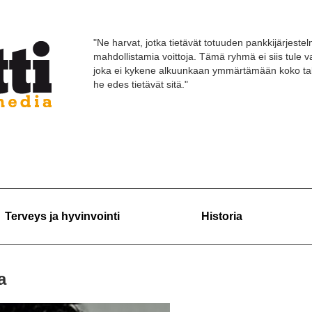
"Ne harvat, jotka tietävät totuuden pankkijärjestelm
mahdollistamia voittoja. Tämä ryhmä ei siis tule
joka ei kykene alkuunkaan ymmärtämään koko tal
he edes tietävät sitä."
Terveys ja hyvinvointi
Historia
a