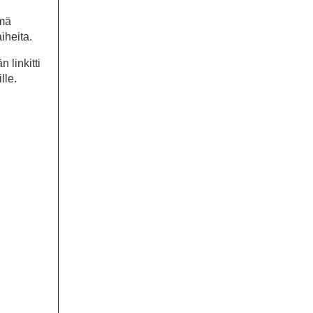
ämä
aiheita.
 linkitti
lle.