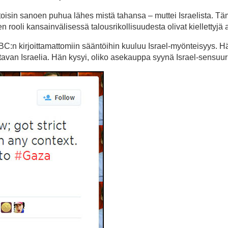
toisin sanoen puhua lähes mistä tahansa – muttei Israelista. T
sten rooli kansainvälisessä talousrikollisuudesta olivat kiellettyjä 
:n kirjoittamattomiin sääntöihin kuuluu Israel-myönteisyys. Hän
eistavan Israelia. Hän kysyi, oliko asekauppa syynä Israel-sensuuri