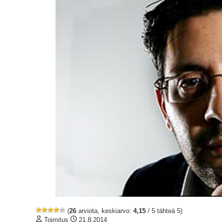
(
26
arviota, keskiarvo:
4,15
/ 5 tähteä 5)
Toimitus
21.8.2014