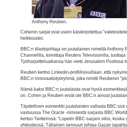
Anthony Reuben.
Cohenin sarjat ovat usein käsikirjoitettua ”valetosit
heikkoudet.
BBC:n tilastojohtaja on juutalainen nimeltä Anthony
Channelilla, toimittaja Reuters Televisionilla, tuottaj
Työharjoitteluaikansa hän vietti Jerusalem Postissa I
Reuben kertoo Linkedin-profiilisivuillaan, että nykyinen
BBC:n innovaatiotyöryhmä, joka nimitti Reubenin ”pi
Nämä kaksi BBC:n juutalaista ovat hyviä esimerkkejä
on. Cohen ja Reuben eivät ole BBC:n ainoat juutalaiset,
Täydellinen esimerkki juutalaisten vallasta BBC:ssä o
vastuussa The Oracle -nimisestä sarjasta BBC World N
kertoo Twitterissä: ”Lopetin BBC-sarjani siksi, koska
yhteydessä. Tällainen sensuuri johtaa Gazan tapahtu