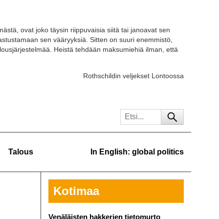
ästä, ovat joko täysin riippuvaisia siitä tai janoavat sen
 vastustamaan sen vääryyksiä. Sitten on suuri enemmistö,
ousjärjestelmää. Heistä tehdään maksumiehiä ilman, että
Rothschildin veljekset Lontoossa
Talous
In English: global politics
Kotimaa
Venäläisten hakkerien tietomurto