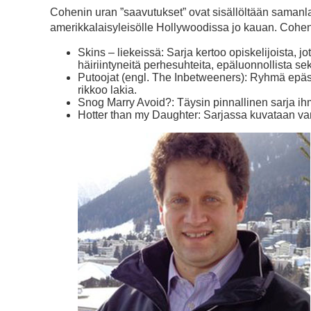
Cohenin uran ”saavutukset” ovat sisällöltään samanla
amerikkalaisyleisölle Hollywoodissa jo kauan. Coheni
Skins – liekeissä: Sarja kertoo opiskelijoista, j
häiriintyneitä perhesuhteita, epäluonnollista sek
Putoojat (engl. The Inbetweeners): Ryhmä epäs
rikkoo lakia.
Snog Marry Avoid?: Täysin pinnallinen sarja i
Hotter than my Daughter: Sarjassa kuvataan va