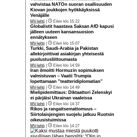
vahvistaa NATOn suoran osallisuuden
Kiovan joukkojen hyökkäyksissä
Venäjälle
MV-lehti
|
Eilen klo 15:22
Globalistit haastava Saksan AfD kapusi
jälleen uuteen kansansuosion
ennätykseen
MV-lehti
|
Eilen klo 15:07
Turkki, Saudi-Arabia ja Pakistan
allekirjoittivat asiakirjan yhteisestä
puolustusliittoumasta
MV-lehti
|
Eilen klo 14:59
Iran ilmoitti Hormuzin sopimuksen
valmistuvan – Vaatii Trumpia
lopettamaan ”teatteridiplomatian”
MV-lehti
|
Eilen klo 14:49
Mielipidemittaus: Diktaattori Zelenskyi
ei pärjäisi Ukrainan vaaleissa
MV-lehti
|
Eilen klo 14:37
Rikos ja rangaitsemattomuus –
Siirtolaisjengien suojelu jatkuu Ruotsin
oikeusistuimissa
MV-lehti
|
Eilen klo 14:27