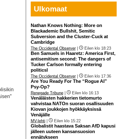
Ulkomaat
Nathan Knows Nothing: More on
Blackademic Bullshit, Semitic
Subversion and the Cluster-Cuck at
Cambridge
The Occidental Observer
|
Eilen klo 18:23
Ben Samuels in Haaretz: America First,
antisemitism second: The dangers of
Tucker Carlson formally entering
politicsI
The Occidental Observer
|
Eilen klo 17:36
Are You Ready For The “Rogue AI”
Psy-Op?
lisikin
Renegade Tribune
|
Eilen klo 16:13
aisen”
Venäläisten hakkerien tietomurto
vahvistaa NATOn suoran osallisuuden
Kiovan joukkojen hyökkäyksissä
Venäjälle
MV-lehti
|
Eilen klo 15:22
Globalistit haastava Saksan AfD kapusi
jälleen uuteen kansansuosion
ennätykseen