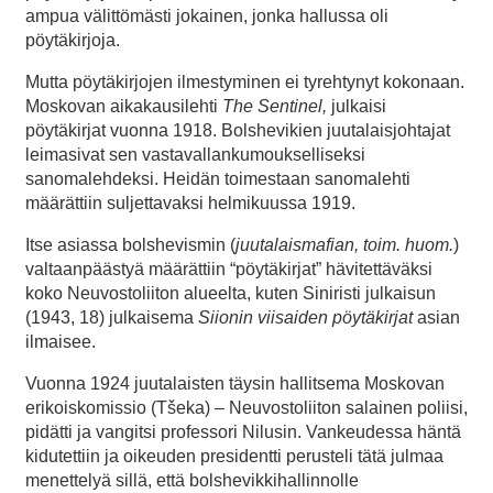
ampua välittömästi jokainen, jonka hallussa oli
pöytäkirjoja.
Mutta pöytäkirjojen ilmestyminen ei tyrehtynyt kokonaan.
Moskovan aikakausilehti
The Sentinel,
julkaisi
pöytäkirjat vuonna 1918. Bolshevikien juutalaisjohtajat
leimasivat sen vastavallankumoukselliseksi
sanomalehdeksi. Heidän toimestaan sanomalehti
määrättiin suljettavaksi helmikuussa 1919.
Itse asiassa bolshevismin (
juutalaismafian, toim. huom.
)
valtaanpäästyä määrättiin “pöytäkirjat” hävitettäväksi
koko Neuvostoliiton alueelta, kuten Siniristi julkaisun
(1943, 18) julkaisema
Siionin viisaiden pöytäkirjat
asian
ilmaisee.
Vuonna 1924 juutalaisten täysin hallitsema Moskovan
erikoiskomissio (Tšeka) – Neuvostoliiton salainen poliisi,
pidätti ja vangitsi professori Nilusin. Vankeudessa häntä
kidutettiin ja oikeuden presidentti perusteli tätä julmaa
menettelyä sillä, että bolshevikkihallinnolle