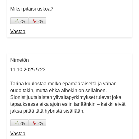
Miksi pitäisi uskoa?
(
0
)
(
6
)
Vastaa
Nimetön
11.10.2025 5:23
Tarina kuulostaa melko epämääräiseltä ja vähän
oudoltakin, mutta ehkä aihekin on sellainen.
Sionistijuutalaisten ylivaltapyrkimykset tulevat joka
tapauksessa aika ajoin esiin tänäänkin – kaikki eivät
jaksa pitää tätä hybristä sisällään..
(
5
)
(
0
)
Vastaa