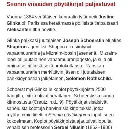
Siionin viisaiden pöytäkirjat paljastuvat
Vuonna 1884 venäläisen kenraalin tytär neiti
Justine
Glinka
oli Pariisissa keräämässä poliittista tietoa tsaari
Aleksanteri III:n
hoville.
Glinka palkkasi juutalaisen
Joseph Schoerstin
eli alias
Shapiron
agentiksi. Shapiro oli esiintynyt
vapaamuurarina ja Mizraim-loosin jäsenenä. Mizraim-
loosi oli juutalainen vapaamuurarijärjestö, ja sillä oli
ominaiset riittinsä sekä protokollansa. Ranskan
vapaamuurarien merkittävin jäsen oli juutalaisen
pankkidynastian jälkeläinen,
Solomon Rothschild.
Schoerst myi Glinkalle kopiot pöytäkirjoista 2500
frangilla, mitkä olivat herättäneet Schoerstissa suurta
kiinnostusta (Creutz, n.d., 9). Pöytäkirjat sisälsivät
saneluista koottuja harvinaisia kirjoituksia, jotka
myöhemmin liitettiin
Siionin pöytäkirjojen
lopulliseen
kokoelmaan. Kopiot pöytäkirjoista ajautuivat lopulta
venäläisen professorin
Sergei Nilusin
(1862–1930)