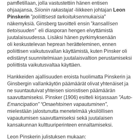
pamfletillaan, jolla vastustettiin hänen entisen
ohjaajansa,
Siionin rakastajat
-liikkeen johtajan
Leon
Pinskerin
”
poliittisesti tarkoituksenmukaisia
”
näkemyksiä. Ginsberg tavoitteli ensin ”
kansallisen
tietoisuuden”
eli diasporan hengen elvyttämistä
juutalaisuudessa. Lisäksi hänen pyrkimyksenään
oli keskustelevan heprean herätteleminen, ennen
poliittisen vaikutusvallan käyttämistä, kuten Pinsker oli
edistänyt suunnitelmiaan juutalaisvaltion perustamiseksi
poliittista vaikutusvaltaa käyttäen.
Hankkeiden ajallisuuden eroista huolimatta Pinskerin ja
Ginsbergin vallankäytön päämäärät olivat yhtenäiset ja
ne suuntautuivat yhteisen sionistisen päämäärän
saavuttamiseksi. Pinsker (1906) esitteli kirjassaan
”Auto-
Emancipation” “Omaehtoinen vapautuminen”
,
mielestään jalostunutta menetelmää yksilöllisen
vapautumisen saavuttamiseksi sekä juutalaisen
kansakunnan kulttuuriperinteen ennaltamiseksi.
Leon Pinskerin julistuksen mukaan: