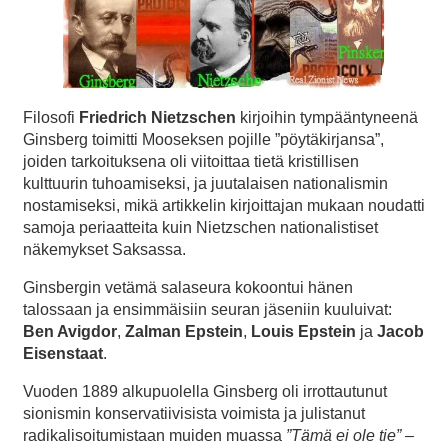
Filosofi
Friedrich Nietzschen
kirjoihin tympääntyneenä
Ginsberg toimitti Mooseksen pojille ”pöytäkirjansa”,
joiden tarkoituksena oli viitoittaa tietä kristillisen
kulttuurin tuhoamiseksi, ja juutalaisen nationalismin
nostamiseksi, mikä artikkelin kirjoittajan mukaan noudatti
samoja periaatteita kuin Nietzschen nationalistiset
näkemykset Saksassa.
Ginsbergin vetämä salaseura kokoontui hänen
talossaan ja ensimmäisiin seuran jäseniin kuuluivat:
Ben Avigdor
,
Zalman Epstein
,
Louis Epstein
ja
Jacob
Eisenstaat
.
Vuoden 1889 alkupuolella Ginsberg oli irrottautunut
sionismin konservatiivisista voimista ja julistanut
radikalisoitumistaan muiden muassa
”Tämä ei ole tie”
–