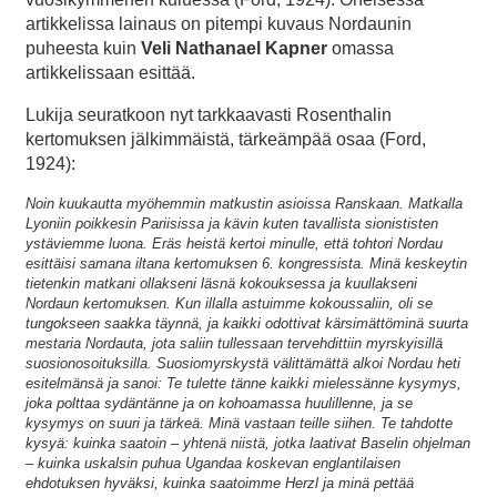
artikkelissa lainaus on pitempi kuvaus Nordaunin
puheesta kuin
Veli Nathanael Kapner
omassa
artikkelissaan esittää.
Lukija seuratkoon nyt tarkkaavasti Rosenthalin
kertomuksen jälkimmäistä, tärkeämpää osaa (Ford,
1924):
Noin kuukautta myöhemmin matkustin asioissa Ranskaan. Matkalla
Lyoniin poikkesin Pariisissa ja kävin kuten tavallista sionististen
ystäviemme luona. Eräs heistä kertoi minulle, että tohtori Nordau
esittäisi samana iltana kertomuksen 6. kongressista. Minä keskeytin
tietenkin matkani ollakseni läsnä kokouksessa ja kuullakseni
Nordaun kertomuksen. Kun illalla astuimme kokoussaliin, oli se
tungokseen saakka täynnä, ja kaikki odottivat kärsimättöminä suurta
mestaria Nordauta, jota saliin tullessaan tervehdittiin myrskyisillä
suosionosoituksilla. Suosiomyrskystä välittämättä alkoi Nordau heti
esitelmänsä ja sanoi: Te tulette tänne kaikki mielessänne kysymys,
joka polttaa sydäntänne ja on kohoamassa huulillenne, ja se
kysymys on suuri ja tärkeä. Minä vastaan teille siihen. Te tahdotte
kysyä: kuinka saatoin – yhtenä niistä, jotka laativat Baselin ohjelman
– kuinka uskalsin puhua Ugandaa koskevan englantilaisen
ehdotuksen hyväksi, kuinka saatoimme Herzl ja minä pettää