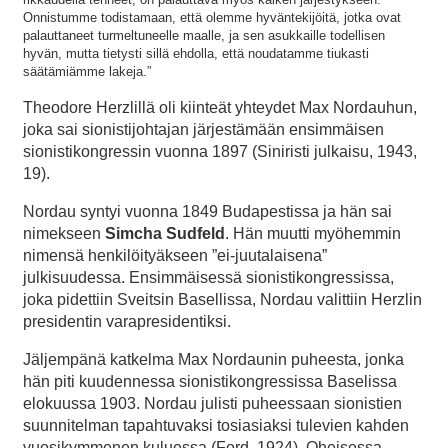
Onnistumme todistamaan, että olemme hyväntekijöitä, jotka ovat
palauttaneet turmeltuneelle maalle, ja sen asukkaille todellisen
hyvän, mutta tietysti sillä ehdolla, että noudatamme tiukasti
säätämiämme lakeja.”
Theodore Herzlillä oli kiinteät yhteydet Max Nordauhun,
joka sai sionistijohtajan järjestämään ensimmäisen
sionistikongressin vuonna 1897 (Siniristi julkaisu, 1943,
19).
Nordau syntyi vuonna 1849 Budapestissa ja hän sai
nimekseen
Simcha Sudfeld
. Hän muutti myöhemmin
nimensä henkilöityäkseen ”ei-juutalaisena”
julkisuudessa. Ensimmäisessä sionistikongressissa,
joka pidettiin Sveitsin Basellissa, Nordau valittiin Herzlin
presidentin varapresidentiksi.
Jäljempänä katkelma Max Nordaunin puheesta, jonka
hän piti kuudennessa sionistikongressissa Baselissa
elokuussa 1903. Nordau julisti puheessaan sionistien
suunnitelman tapahtuvaksi tosiasiaksi tulevien kahden
vuosikymmenen kuluessa (Ford, 1924). Oheisessa