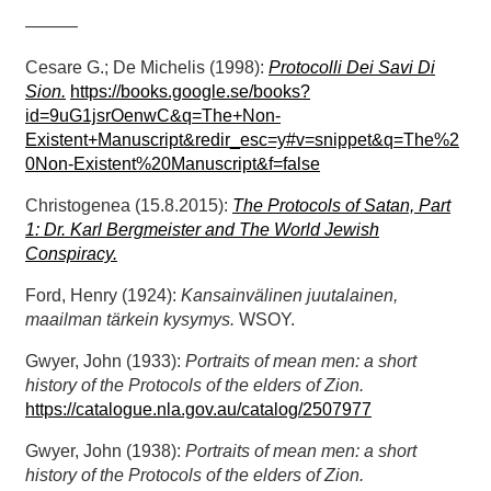
———
Cesare G.; De Michelis (1998):
Protocolli Dei Savi Di
Sion.
https://books.google.se/books?
id=9uG1jsrOenwC&q=The+Non-
Existent+Manuscript&redir_esc=y#v=snippet&q=The%2
0Non-Existent%20Manuscript&f=false
Christogenea (15.8.2015):
The Protocols of Satan, Part
1: Dr. Karl Bergmeister and The World Jewish
Conspiracy.
Ford, Henry (1924):
Kansainvälinen juutalainen,
maailman tärkein kysymys.
WSOY.
Gwyer, John (1933):
Portraits of mean men: a short
history of the Protocols of the elders of Zion.
https://catalogue.nla.gov.au/catalog/2507977
Gwyer, John (1938):
Portraits of mean men: a short
history of the Protocols of the elders of Zion.