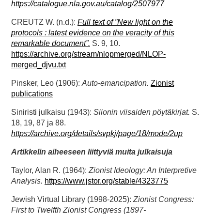
https://catalogue.nla.gov.au/catalog/2507977
CREUTZ W. (n.d.):
Full text of ”New light on the
protocols : latest evidence on the veracity of this
remarkable document”.
S. 9, 10.
https://archive.org/stream/nlopmerged/NLOP-
merged_djvu.txt
Pinsker, Leo (1906):
Auto-emancipation.
Zionist
publications
Siniristi julkaisu (1943):
Siionin viisaiden pöytäkirjat.
S.
18, 19, 87 ja 88.
https://archive.org/details/svpkj/page/18/mode/2up
Artikkelin aiheeseen liittyviä muita julkaisuja
Taylor, Alan R. (1964):
Zionist Ideology: An Interpretive
Analysis.
https://www.jstor.org/stable/4323775
Jewish Virtual Library (1998-2025):
Zionist Congress:
First to Twelfth Zionist Congress (1897-