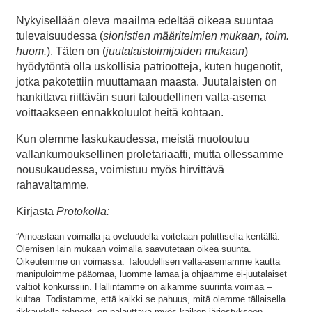
Nykyisellään oleva maailma edeltää oikeaa suuntaa
tulevaisuudessa (
sionistien määritelmien mukaan, toim.
huom.
). Täten on (
juutalaistoimijoiden mukaan
)
hyödytöntä olla uskollisia patriootteja, kuten hugenotit,
jotka pakotettiin muuttamaan maasta. Juutalaisten on
hankittava riittävän suuri taloudellinen valta-asema
voittaakseen ennakkoluulot heitä kohtaan.
Kun olemme laskukaudessa, meistä muotoutuu
vallankumouksellinen proletariaatti, mutta ollessamme
nousukaudessa, voimistuu myös hirvittävä
rahavaltamme.
Kirjasta
Protokolla:
”Ainoastaan voimalla ja oveluudella voitetaan poliittisella kentällä.
Olemisen lain mukaan voimalla saavutetaan oikea suunta.
Oikeutemme on voimassa. Taloudellisen valta-asemamme kautta
manipuloimme pääomaa, luomme lamaa ja ohjaamme ei-juutalaiset
valtiot konkurssiin. Hallintamme on aikamme suurinta voimaa –
kultaa. Todistamme, että kaikki se pahuus, mitä olemme tällaisella
rikkaudella tehneet, on palauttava myös kaiken järjestykseen.