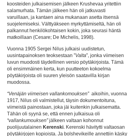
koosteiden julkaisemisen jälkeen Krushevaa yritettiin
salamurhata. Tämän jälkeen hän oli jatkuvasti
varuillaan, ja kantaen aina mukanaan asetta itsensä
suojelemiseksi. Välttyäkseen myrkyttämiseltä, hän oli
palkannut henkilökohtaisen kokin, joka seurasi häntä
matkoillaan (Cesare; De Michelis, 1998).
Vuonna 1905 Sergei Nilus julkaisi uudistetun,
uusintapainoksen teoksestaan ”
Valta
”, jonka viimeisen
luvun muodosti täydellinen versio pöytäkirjoista. Tämä
oli ensimmäinen kerta, kun puutteeton kokoelma
pöytäkirjoista oli suuren yleisön saatavilla kirjan
muodossa.
“Venäjän viimeisen vallankomouksen”
aikoihin, vuonna
1917, Nilus oli valmistellut, täysin dokumentoituna,
viimeistä painostaan, joka jäi kuitenkin julkaisematta.
Tähän oli syynä se, että ennen julkaisua oli
“vallankumouksen”
jälkeen valtaan kohonnut
puolijuutalainen
Kerenski
. Kerenski hävitytti valtaosan
pöytäkirjojen kopioista. Ja bolshevikeille annettiin käsky