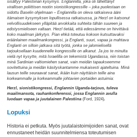
sisältyy Palestiinan kysymys. Englannilla, joka oli lähettänyt
virallisen poliittisen nootin sionistikongressille – joka puolestaan on
sidottu Baselin ohjelmaan – Englannilla on oleva ratkaiseva ääni
itämaisen kysymyksen lopullisessa ratkaisussa, ja Herzl on katsonut
velvollisuudekseen ylläpitää arvokkaita suhteita tähän suureen ja
edistysmieliseen valtaan. Herzl tietää, että edessämme on hirvittävä
koko maailman järkytys. Pian ehkä toteutuu kokoon kutsuttavaksi
eräänlainen maailmankongressi, ja Englanti, suuri, vapaa ja mahtava
Englanti on silloin jatkava sitä työtä, jonka se jalomielisellä
tarjouksellaan kuudennelle kongressille on alkanut. Ja jos te minulta
vielä nyt kysytte, mitä Israelilla on tekemistä Ugandassa, niin toistan
minä Sardinian valtiomiehen sanat, vain meidän tapaukseemme
sovitettuina ja meidän käsityskantamme mukaisesti ajateltuina. Minä
lausun teille seuraavat sanat, ikään kuin näyttäisin teille aina
korkeammalle ja korkeammalle johtavien portaiden astuimia:
Herzl, sionistikongressi, Englannin Uganda-tarjous, tuleva
maailmansota, rauhankonferenssi, jossa Englannin avulla
luodaan vapaa ja juutalainen Palestiina
(Ford, 1924)
.
Lopuksi
Historia ei petkuta. Myös juutalaistoimijoiden sanat, ovat
ennustaneet heidän suunnitelmiensa toteutumisen