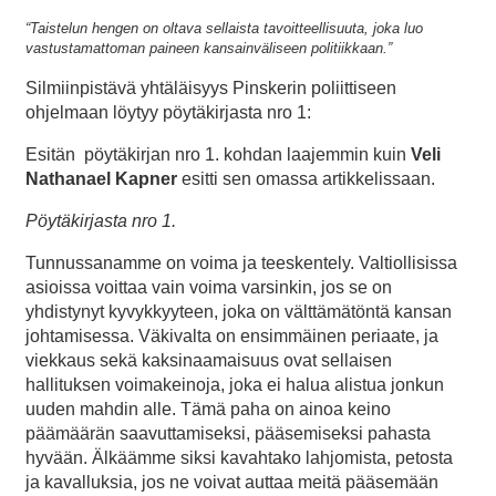
“Taistelun hengen on oltava sellaista tavoitteellisuuta, joka luo
vastustamattoman paineen kansainväliseen politiikkaan.”
Silmiinpistävä yhtäläisyys Pinskerin poliittiseen
ohjelmaan löytyy pöytäkirjasta nro 1:
Esitän pöytäkirjan nro 1. kohdan laajemmin kuin
Veli
Nathanael Kapner
esitti sen omassa artikkelissaan.
Pöytäkirjasta nro 1.
Tunnussanamme on voima ja teeskentely. Valtiollisissa
asioissa voittaa vain voima varsinkin, jos se on
yhdistynyt kyvykkyyteen, joka on välttämätöntä kansan
johtamisessa. Väkivalta on ensimmäinen periaate, ja
viekkaus sekä kaksinaamaisuus ovat sellaisen
hallituksen voimakeinoja, joka ei halua alistua jonkun
uuden mahdin alle. Tämä paha on ainoa keino
päämäärän saavuttamiseksi, pääsemiseksi pahasta
hyvään. Älkäämme siksi kavahtako lahjomista, petosta
ja kavalluksia, jos ne voivat auttaa meitä pääsemään