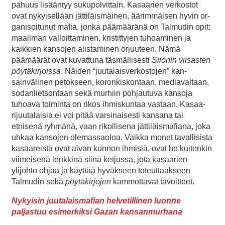
pahuus lisääntyy sukupolvittain. Kasaarien verkostot
ovat nykyisellään jättiläismäinen, äärimmäisen hyvin or­
ganisoitunut mafia, jonka päämääränä on Talmudin opit:
maa­il­man valloittaminen, kristittyjen tuhoaminen ja
kaikkien kansojen alistaminen orjuuteen. Nämä
päämäärät ovat kuvattuna täsmällisesti
Siionin viisasten
pöytäkirjoissa
. Näiden “juutalaisverkostojen” kan­
sainvälinen pe­tokseen, koronkiskontaan, mediavaltaan,
sodanlietsontaan sekä mur­hiin poh­jau­tuva kansoja
tuhoava toi­minta on ri­kos ih­miskuntaa vastaan. Kasaa­
rijuutalaisia ei voi pitää var­sinai­sesti kan­sana tai
etnisenä ryhmänä, vaan rikollisena jättiläisma­fiana, joka
uhkaa kan­sojen ole­mas­saoloa. Vaikka monet ta­vallisista
kasaareista ovat aivan kunnon ihmisiä, ovat he kuitenkin
viimeisenä lenk­kinä siinä ket­jussa, jota kasaarien
ylijohto ohjaa ja käyttää hyväkseen to­teut­taakseen
Talmudin sekä
pöytäkirjojen
kam­mottavat tavoitteet.
Nykyisin juutalaismafian helvetillinen luonne
paljastuu esimerkiksi Gazan kansanmurhana