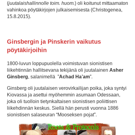
(
juutalaishallinnolle toim. huom.
) oli koitunut mittaamaton
vahinkoa pöytäkirjojen julkaisemisesta (Christogenea,
15.8.2015).
Ginsbergin ja Pinskerin vaikutus
pöytäkirjoihin
1800-luvun loppupuolella voimistuvan sionistisen
liikehtinnän hallitsevana tekijänä oli juutalainen
Asher
Ginsberg
, salanimellä
”
Achad Ha’am
”.
Ginsberg oli juutalaisen verovirkailijan poika, joka syntyi
Kiovassa ja asettui myöhemmin asumaan Odessaan,
joka oli tuolloin tietynkaltaisen sionistisen poliittisen
liikehdinnän keskus. Siellä hän perusti vuonna 1886
sionistisen salaseuran “Mooseksen pojat”.