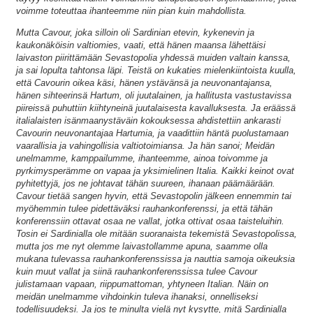
voimme toteuttaa ihanteemme niin pian kuin mahdollista.
Mutta Cavour, joka silloin oli Sardinian etevin, kykenevin ja
kaukonäköisin valtiomies, vaati, että hänen maansa lähettäisi
laivaston piirittämään Sevastopolia yhdessä muiden valtain kanssa,
ja sai lopulta tahtonsa läpi. Teistä on kukaties mielenkiintoista kuulla,
että Cavourin oikea käsi, hänen ystävänsä ja neuvonantajansa,
hänen sihteerinsä Hartum, oli juutalainen, ja hallitusta vastustavissa
piireissä puhuttiin kiihtyneinä juutalaisesta kavalluksesta. Ja eräässä
italialaisten isänmaanystäväin kokouksessa ahdistettiin ankarasti
Cavourin neuvonantajaa Hartumia, ja vaadittiin häntä puolustamaan
vaarallisia ja vahingollisia valtiotoimiansa. Ja hän sanoi; Meidän
unelmamme, kamppailumme, ihanteemme, ainoa toivomme ja
pyrkimysperämme on vapaa ja yksimielinen Italia. Kaikki keinot ovat
pyhitettyjä, jos ne johtavat tähän suureen, ihanaan päämäärään.
Cavour tietää sangen hyvin, että Sevastopolin jälkeen ennemmin tai
myöhemmin tulee pidettäväksi rauhankonferenssi, ja että tähän
konferenssiin ottavat osaa ne vallat, jotka ottivat osaa taisteluihin.
Tosin ei Sardinialla ole mitään suoranaista tekemistä Sevastopolissa,
mutta jos me nyt olemme laivastollamme apuna, saamme olla
mukana tulevassa rauhankonferenssissa ja nauttia samoja oikeuksia
kuin muut vallat ja siinä rauhankonferenssissa tulee Cavour
julistamaan vapaan, riippumattoman, yhtyneen Italian. Näin on
meidän unelmamme vihdoinkin tuleva ihanaksi, onnelliseksi
todellisuudeksi. Ja jos te minulta vielä nyt kysytte, mitä Sardinialla