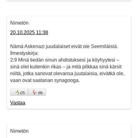
Nimetön
20.10.2025 11:38
Nämä Askenazi juudalaiset eivät ole Seemiläisiä.
Ilmestyskirja:
2:9 Minä tiedän sinun ahdistuksesi ja köyhyytesi –
sinä olet kuitenkin rikas – ja mitä pilkkaa sinä kärsit
niiltä, jotka sanovat olevansa juutalaisia, eivätkä ole,
vaan ovat saatanan synagooga.
(
7
)
(
0
)
Vastaa
Nimetön