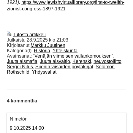
1921).
https://www.jewishvirtuallibrary.org/first-to-twelfth-
zionist-congress-1897-1921
Tulosta artikkeli
Julkaistu
28.9.2025 klo 21:03
Kirjoittanut
Markku Juutinen
Kategoria(t):
Historia
,
Yhteiskunta
Avainsanat:
“Venäjän viimeisen vallankomouksen”
,
Juutalaismafia
,
Juutalaisvaltio
,
Kerenski
,
neuvostoliitto
,
Sergei Nilus
,
Siionin viisaiden pöytäkirjat
,
Solomon
Rothschild
,
Yhdysvallat
4 kommenttia
Nimetön
9.10.2025 14:00