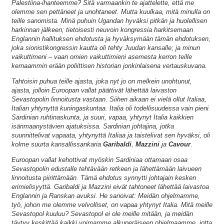
Palestiina-ihanteemme? Sitä varmaankin te ajattelette, että me
olemme sen pettäneet ja unohtaneet. Mutta kuulkaa, mitä minulla on
teille sanomista. Minä puhuin Ugandan hyväksi pitkän ja huolellisen
harkinnan jälkeen; tietoisesti neuvoin kongressia harkitsemaan
Englannin hallituksen ehdotusta ja hyväksymään tämän ehdotuksen,
joka sionistikongressin kautta oli tehty Juudan kansalle; ja minun
vaikuttimeni – vaan omien vaikuttimieni asemesta kerron teille
kernaammin erään poliittisen historian jonkinlaisena vertauskuvana.
Tahtoisin puhua teille ajasta, joka nyt jo on melkein unohtunut,
ajasta, jolloin Euroopan vallat päättivät lähettää laivaston
Sevastopolin linnoitusta vastaan. Siihen aikaan ei vielä ollut Italiaa,
Italian yhtynyttä kuningaskuntaa. Italia oli todellisuudessa vain pieni
Sardinian ruhtinaskunta, ja suuri, vapaa, yhtynyt Italia kaikkien
isänmaanystävien ajatuksissa. Sardinian johtajina, jotka
suunnittelivat vapaata, yhtynyttä Italiaa ja taistelivat sen hyväksi, oli
kolme suurta kansallissankaria
Garibaldi
,
Mazzini
ja
Cavour
.
Euroopan vallat kehottivat myöskin Sardiniaa ottamaan osaa
Sevastopolin edustalle tehtävään retkeen ja lähettämään laivueen
linnoitusta piirittämään. Tämä ehdotus synnytti johtajain kesken
erimielisyyttä. Garibaldi ja Mazzini eivät tahtoneet lähettää laivastoa
Englannin ja Ranskan avuksi. He sanoivat: Meidän ohjelmamme,
työ, johon me olemme velvolliset, on vapaa yhtynyt Italia. Mitä meille
Sevastopol kuuluu? Sevastopol ei ole meille mitään, ja meidän
täytyy keskittää kaikki voimamme alkuperäiseen ohjelmaamme, jotta