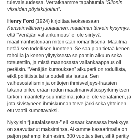
tulevaisuudessa. Verratkaamme tapahtumia
”Siionin
viisaiden pöytäkirjoihin”
.
Henry Ford
(1924) kirjoittaa teoksessaan
Kansainvälinen juutalainen, maailman tärkein kysymys,
että “Venäjän vallankumous” ei ole siirtyvä
maailmanhistoriaan mitenkään romanttisena. Maailma
tietää sen todellisen luonteen. Se saa pian tietää kenen
rahoilla ja kenen yllytyksestä se pantiin alkuun sekä
toteutettiin, ja mistä maanosasta vallankaappaus oli
peräisin.
“Venäjän kumouksen” alkuperä on rodullista,
eikä poliittista tai taloudellista laatua. Sen
valhesosialismin ja onttojen ihmisveljeys-fraasien
takana piilee erään rodun maailmanvaltiuspyrkimyksen
tarkoin määritelty suunnitelma, joka ei ole venäläinen, ja
jota sivistyneen ihmiskunnan terve järki sekä yhteinen
etu vaatii kumottavaksi.
Nykyisin “juutalaisessa-” eli kasaarikansassa itsekkyys
on saavuttanut maksiminsa. Aikamme kasaarimafia on
paljon pahempi kuin esim. 300 vuotta sitten, sillä peritty