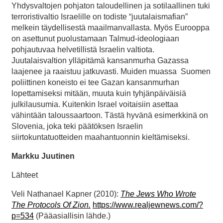
Yhdysvaltojen pohjaton taloudellinen ja sotilaallinen tuki
terroristivaltio Israelille on todiste “juutalaismafian”
melkein täydellisestä maailmanvallasta. Myös Eurooppa
on asettunut puolustamaan Talmud-ideologiaan
pohjautuvaa helvetillistä Israelin valtiota.
Juutalaisvaltion ylläpitämä kansanmurha Gazassa
laajenee ja raaistuu jatkuvasti. Muiden muassa Suomen
poliittinen koneisto ei tee Gazan kansanmurhan
lopettamiseksi mitään, muuta kuin tyhjänpäiväisiä
julkilausumia. Kuitenkin Israel voitaisiin asettaa
vähintään taloussaartoon. Tästä hyvänä esimerkkinä on
Slovenia, joka teki päätöksen Israelin
siirtokuntatuotteiden maahantuonnin kieltämiseksi.
Markku Juutinen
Lähteet
Veli Nathanael Kapner (2010):
The Jews Who Wrote
The Protocols Of Zion.
https://www.realjewnews.com/?
p=534
(Pääasiallisin lähde.)