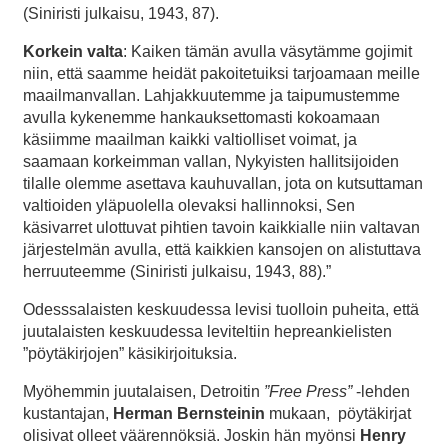
(Siniristi julkaisu, 1943, 87).
Korkein valta
: Kaiken tämän avulla väsytämme gojimit
niin, että saamme heidät pakoitetuiksi tarjoamaan meille
maailmanvallan. Lahjakkuutemme ja taipumustemme
avulla kykenemme hankauksettomasti kokoamaan
käsiimme maailman kaikki valtiolliset voimat, ja
saamaan korkeimman vallan, Nykyisten hallitsijoiden
tilalle olemme asettava kauhuvallan, jota on kutsuttaman
valtioiden yläpuolella olevaksi hallinnoksi, Sen
käsivarret ulottuvat pihtien tavoin kaikkialle niin valtavan
järjestelmän avulla, että kaikkien kansojen on alistuttava
herruuteemme (Siniristi julkaisu, 1943, 88).”
Odesssalaisten keskuudessa levisi tuolloin puheita, että
juutalaisten keskuudessa leviteltiin hepreankielisten
”pöytäkirjojen” käsikirjoituksia.
Myöhemmin juutalaisen, Detroitin
”Free Press”
-lehden
kustantajan,
Herman Bernsteinin
mukaan, pöytäkirjat
olisivat olleet väärennöksiä. Joskin hän myönsi
Henry