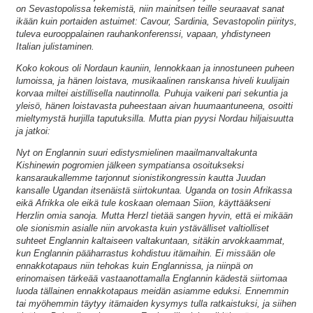
on Sevastopolissa tekemistä, niin mainitsen teille seuraavat sanat
ikään kuin portaiden astuimet: Cavour, Sardinia, Sevastopolin piiritys,
tuleva eurooppalainen rauhankonferenssi, vapaan, yhdistyneen
Italian julistaminen.
Koko kokous oli Nordaun kauniin, lennokkaan ja innostuneen puheen
lumoissa, ja hänen loistava, musikaalinen ranskansa hiveli kuulijain
korvaa miltei aistillisella nautinnolla. Puhuja vaikeni pari sekuntia ja
yleisö, hänen loistavasta puheestaan aivan huumaantuneena, osoitti
mieltymystä hurjilla taputuksilla. Mutta pian pyysi Nordau hiljaisuutta
ja jatkoi:
Nyt on Englannin suuri edistysmielinen maailmanvaltakunta
Kishinewin pogromien jälkeen sympatiansa osoitukseksi
kansaraukallemme tarjonnut sionistikongressin kautta Juudan
kansalle Ugandan itsenäistä siirtokuntaa. Uganda on tosin Afrikassa
eikä Afrikka ole eikä tule koskaan olemaan Siion, käyttääkseni
Herzlin omia sanoja. Mutta Herzl tietää sangen hyvin, että ei mikään
ole sionismin asialle niin arvokasta kuin ystävälliset valtiolliset
suhteet Englannin kaltaiseen valtakuntaan, sitäkin arvokkaammat,
kun Englannin pääharrastus kohdistuu itämaihin. Ei missään ole
ennakkotapaus niin tehokas kuin Englannissa, ja niinpä on
erinomaisen tärkeää vastaanottamalla Englannin kädestä siirtomaa
luoda tällainen ennakkotapaus meidän asiamme eduksi. Ennemmin
tai myöhemmin täytyy itämaiden kysymys tulla ratkaistuksi, ja siihen