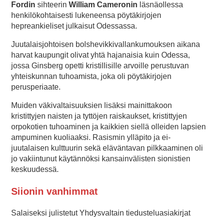
Fordin
sihteerin
William Cameronin
läsnäollessa
henkilökohtaisesti lukeneensa pöytäkirjojen
hepreankieliset julkaisut Odessassa.
Juutalaisjohtoisen bolshevikkivallankumouksen aikana
harvat kaupungit olivat yhtä hajanaisia kuin Odessa,
jossa Ginsberg opetti kristillisille arvoille perustuvan
yhteiskunnan tuhoamista, joka oli pöytäkirjojen
perusperiaate.
Muiden väkivaltaisuuksien lisäksi mainittakoon
kristittyjen naisten ja tyttöjen raiskaukset, kristittyjen
orpokotien tuhoaminen ja kaikkien siellä olleiden lapsien
ampuminen kuoliaaksi. Rasismin ylläpito ja ei-
juutalaisen kulttuurin sekä eläväntavan pilkkaaminen oli
jo vakiintunut käytännöksi kansainvälisten sionistien
keskuudessä.
Siionin vanhimmat
Salaiseksi julistetut Yhdysvaltain tiedusteluasiakirjat