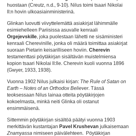
huostaan (Creutz, n.d., 9-10). Nilus toimi tsaari Nikolai
II:n hovin ulkoasiainministerinä.
Glinkan luovutti viivyttelemättä asiakirjat lähimmälle
esimiehelleen Pariisissa asuvalle kenraali
Orgejevskille
, joka puolestaan lähetti ne sisäministeri
kenraali Cherevinille, jonka oli määrä toimittaa asiakirjat
suoraan Pietarin keisarilliseen hoviin.
Cherevin
testamenttasi pöytäkirjan sisältävän muistelmiensa
kopion tsaari Nikolai II:lle. Cherevin kuoli vuonna 1896
(Gwyer, 1933, 1938).
Vuonna 1902 Nilus julkaisi kirjan:
The Rule of Satan on
Earth – Notes of an Orthodox Believer
. Tässä
teoksessaan Nilus lainaa otteita pöytäkirjojen
kokoelmasta, minkä neiti Glinka oli ostanut
ensimmäisenä.
Sittemmin pöytäkirjan sisältöä päätyi vuonna 1903
merkittävän kustantajan
Pavel Krushevan
julkaisemaan
Znamyassa
nimiseen päivälehteen. Pöytäkirjan