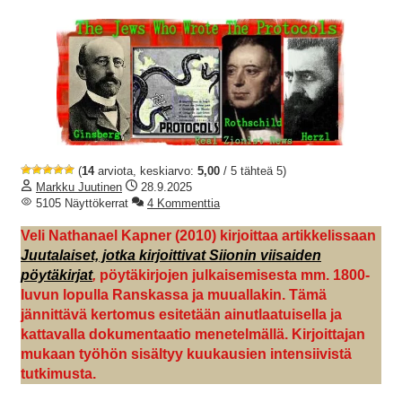
(
14
arviota, keskiarvo:
5,00
/ 5 tähteä 5)
Markku Juutinen
28.9.2025
5105 Näyttökerrat
4 Kommenttia
Veli Nathanael Kapner (2010) kirjoittaa artikkelissaan
Juutalaiset, jotka kirjoittivat Siionin viisaiden
pöytäkirjat
,
pöytäkirjojen julkaisemisesta mm. 1800-
luvun lopulla Ranskassa ja muuallakin. Tämä
jännittävä kertomus esitetään ainutlaatuisella ja
kattavalla dokumentaatio menetelmällä. Kirjoittajan
mukaan työhön sisältyy kuukausien intensiivistä
tutkimusta.