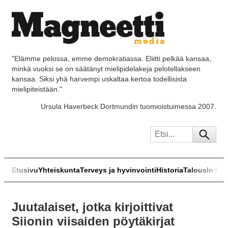
"Elämme pelossa, emme demokratiassa. Eliitti pelkää kansaa,
minkä vuoksi se on säätänyt mielipidelakeja pelotellakseen
kansaa. Siksi yhä harvempi uskaltaa kertoa todellisista
mielipiteistään."
Ursula Haverbeck Dortmundin tuomioistuimessa 2007.
Etusivu
Yhteiskunta
Terveys ja hyvinvointi
Historia
Talous
In Eng
Juutalaiset, jotka kirjoittivat
Siionin viisaiden pöytäkirjat