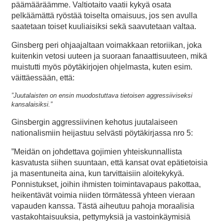
päämääräämme. Valtiotaito vaatii kykyä osata
pelkäämättä ryöstää toiselta omaisuus, jos sen avulla
saatetaan toiset kuuliaisiksi sekä saavutetaan valtaa.
Ginsberg peri ohjaajaltaan voimakkaan retoriikan, joka
kuitenkin vetosi uuteen ja suoraan fanaattisuuteen, mikä
muistutti myös pöytäkirjojen ohjelmasta, kuten esim.
väittäessään, että:
”Juutalaisten on ensin muodostuttava tietoisen aggressiiviseksi
kansalaisiksi.”
Ginsbergin aggressiivinen kehotus juutalaiseen
nationalismiin heijastuu selvästi pöytäkirjassa nro 5:
”Meidän on johdettava gojimien yhteiskunnallista
kasvatusta siihen suuntaan, että kansat ovat epätietoisia
ja masentuneita aina, kun tarvittaisiin aloitekykyä.
Ponnistukset, joihin ihmisten toimintavapaus pakottaa,
heikentävät voimia niiden törmätessä yhteen vieraan
vapauden kanssa. Tästä aiheutuu pahoja moraalisia
vastakohtaisuuksia, pettymyksiä ja vastoinkäymisiä