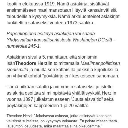
koottiin elokuussa 1919. Nämä asiakirjat sisältävät
ensimmäiseen maailmansotaan liittyviä kansainvälisiä
taloudellisia kysymyksiä. Nämä arkaluonteiset asiakirjat
luokiteltiin salaiseksi vuoteen 1973 saakka.
Paperikopiona esitetyn asiakirjan voi saada
Yhdysvaltain kansallisarkistosta Washington DC:stä –
numerolla 245-1.
Asiakirjan sivulla 5. mainitaan, että sionismin
isän
Theodore Herzlin
toimittamalla
Maailmanpoliittisen
sionismilla
ja muilla sen kaltaisilla julkisilla kirjoituksilla
on yhtymäkohdat ”pöytäkirjojen” keskeiseen sanomaan.
Tämä pitkään salattu ja viimmein salaiseksi julistettu
asiakirja osoittaa silmiinpistäviä yhtäläisyyksiä Herzlin
vuonna 1897 julkaistun esseen ”Juutalaisvaltio” sekä
pöytäkirjojen kappaleiden 1 ja 20 välillä:
Theodore Herzl: ”Jokaisessa asiassa, jotka esiintyvät kansojen
välisissä suhteissa, on kysymys voimasta. En poista mitään tästä
lausuntoni osuudesta, mikä määrittää siinä oikeudemme.”