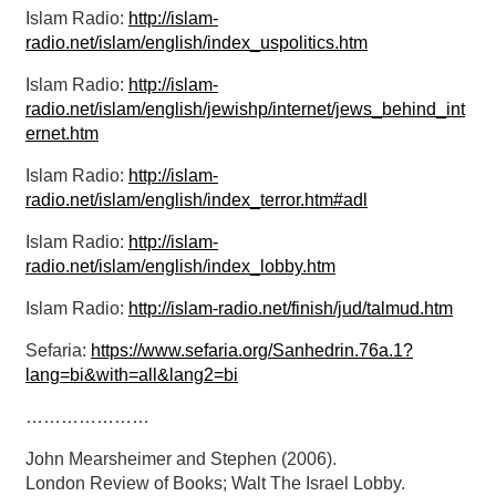
Islam Radio:
http://islam-
radio.net/islam/english/index_uspolitics.htm
Islam Radio:
http://islam-
radio.net/islam/english/jewishp/internet/jews_behind_int
ernet.htm
Islam Radio:
http://islam-
radio.net/islam/english/index_terror.htm#adl
Islam Radio:
http://islam-
radio.net/islam/english/index_lobby.htm
Islam Radio:
http://islam-radio.net/finish/jud/talmud.htm
Sefaria:
https://www.sefaria.org/Sanhedrin.76a.1?
lang=bi&with=all&lang2=bi
…………………
John Mearsheimer and Stephen (2006).
London Review of Books; Walt The Israel Lobby.