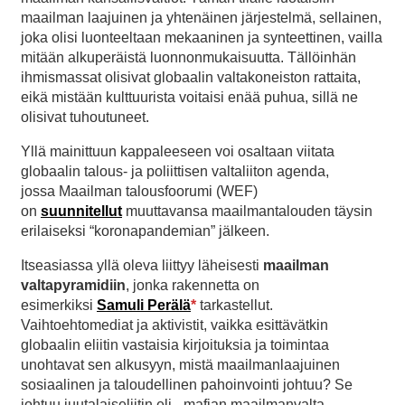
maailman laajuinen ja yhtenäinen järjestelmä, sellainen,
joka olisi luonteeltaan mekaaninen ja synteettinen, vailla
mitään alkuperäistä luonnonmukaisuutta. Tällöinhän
ihmismassat olisivat globaalin valtakoneiston rattaita,
eikä mistään kulttuurista voitaisi enää puhua, sillä ne
olisivat tuhoutuneet.
Yllä mainittuun kappaleeseen voi osaltaan viitata
globaalin talous- ja poliittisen valtaliiton agenda,
jossa Maailman talousfoorumi (WEF)
on
suunnitellut
muuttavansa maailmantalouden täysin
erilaiseksi “koronapandemian” jälkeen.
Itseasiassa yllä oleva liittyy läheisesti
maailman
valtapyramidiin
, jonka rakennetta on
esimerkiksi
Samuli Perälä
*
tarkastellut.
Vaihtoehtomediat ja aktivistit, vaikka esittävätkin
globaalin eliitin vastaisia kirjoituksia ja toimintaa
unohtavat sen alkusyyn, mistä maailmanlaajuinen
sosiaalinen ja taloudellinen pahoinvointi johtuu? Se
johtuu juutalaiseliitin eli –mafian maailmanvalta