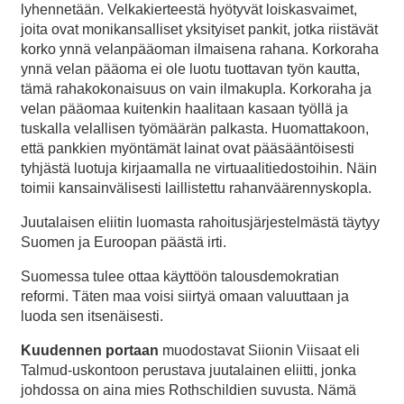
lyhennetään. Velkakierteestä hyötyvät loiskasvaimet,
joita ovat monikansalliset yksityiset pankit, jotka riistävät
korko ynnä velanpääoman ilmaisena rahana. Korkoraha
ynnä velan pääoma ei ole luotu tuottavan työn kautta,
tämä rahakokonaisuus on vain ilmakupla. Korkoraha ja
velan pääomaa kuitenkin haalitaan kasaan työllä ja
tuskalla velallisen työmäärän palkasta. Huomattakoon,
että pankkien myöntämät lainat ovat pääsääntöisesti
tyhjästä luotuja kirjaamalla ne virtuaalitiedostoihin. Näin
toimii kansainvälisesti laillistettu rahanväärennyskopla.
Juutalaisen eliitin luomasta rahoitusjärjestelmästä täytyy
Suomen ja Euroopan päästä irti.
Suomessa tulee ottaa käyttöön talousdemokratian
reformi. Täten maa voisi siirtyä omaan valuuttaan ja
luoda sen itsenäisesti.
Kuudennen portaan
muodostavat Siionin Viisaat eli
Talmud-uskontoon perustava juutalainen eliitti, jonka
johdossa on aina mies Rothschildien suvusta. Nämä