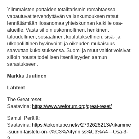
Ylimmäisten portaiden totalitarismin romahtaessa
vapautuvat tervehdyttävän vallankumouksen ratsut
lennättämään ilosanomaa yhteiskunnan kaikille osa-
alueille. Vasta silloin uskonnollinen, henkinen,
taloudellinen, sosiaalinen, koulutuksellinen, sisä- ja
ulkopoliittinen hyvinvointi ja oikeuden mukaisuus
saavuttaa kukoistuksensa. Suomi ja muut valtiot voisivat
silloin nousta todellisen itsenäisyyden aamun
sarastukseen.
Markku Juutinen
Lähteet
The Great reset.
Saatavina:
https://www.weforum.org/great-reset/
Samuli Perälä:
Saatavina:
https://tokentube.net/v/2792628213/Aikamme
-suurin-taistelu-on-k%C3%A4ynniss%C3%A4—Osa-3-
3