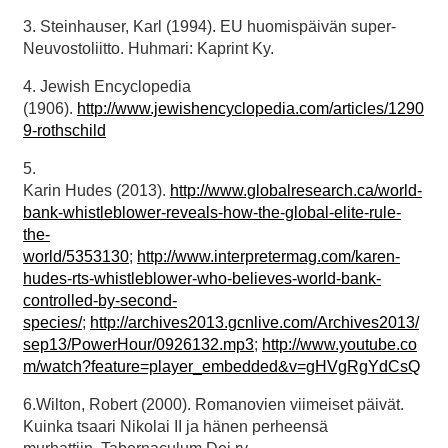
3. Steinhauser, Karl (1994). EU huomispäivän super-
Neuvostoliitto. Huhmari: Kaprint Ky.
4. Jewish Encyclopedia
(1906).
http://www.jewishencyclopedia.com/articles/1290
9-rothschild
5.
Karin Hudes (2013).
http://www.globalresearch.ca/world-
bank-whistleblower-reveals-how-the-global-elite-rule-
the-
world/5353130
;
http://www.interpretermag.com/karen-
hudes-rts-whistleblower-who-believes-world-bank-
controlled-by-second-
species/
;
http://archives2013.gcnlive.com/Archives2013/
sep13/PowerHour/0926132.mp3
;
http://www.youtube.co
m/watch?feature=player_embedded&v=gHVgRgYdCsQ
6.Wilton, Robert (2000). Romanovien viimeiset päivät.
Kuinka tsaari Nikolai II ja hänen perheensä