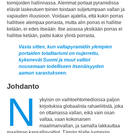
toimijoiden hallinnassa. Alemmat portaat pyramidissa
elävät laskeutuen toinen toistaan suljetumpaan vallan ja
vapauden illuusioon. Voidaan ajatella, että kukin porras
hallitsee alempaa porrasta, mutta alin porras ei hallitse
ketään, ei edes itseään. Itse asiassa yksikään porras ei
hallitse ketään, paitsi kaksi ylintä porrasta.
Vasta sitten, kun valtapyramidin ylempien
portaiden totalitarismi on nujerrettu,
kykenevät Suomi ja muut valtiot
nousemaan todelliseen itsenäisyyden
aamun sarastukseen.
Johdanto
N
ykyisin on vaihtoehtomedioissa paljon
kirjoituksia globaalista rahaeliitistä, joka
on ottamassa vallan, eikä vain osan
valtaa, vaan kokonaisen
maailmanvallan, ja samalla lakkauttaa
maailman kansallisvaltiot. Tämän tilalle luotaisiin