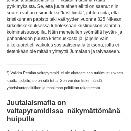
pyrkimyksistä. Se, että juutalainen eliitti on saanut niin
suuren vallan esimerkiksi “kristityistä”, johtuu siitä, että
kristikunnan papisto teki vääryyden vuonna 325 Nikean
kirkolliskokouksessa tuhotessaan kristinuskon väärällä
kolminaisuusopilla. Näin menetellen syömällä hyvän- ja
pahantiedon puusta kristinuskosta jäi jäljelle vain
ulkokuoret eli vaikutus sosiaalisena laitoksena, jolla ei
tietenkään ole mitään yhteyttä Jumalaan ja taivaaseen.
_______________
*
) Vaikka Perälän valtapyramidi ei ole akateemisen tutkimustuloksen
kautta todettu, se on silti totta. Sen voi itse kukin nähdä
yhteiskuntapolitiikan ja maailman politiikan rakenteesta.
Juutalaismafia on
valtapyramidissa näkymättömänä
huipulla