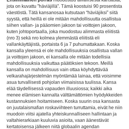
jota on kuvattu ”häviäjillä”. Tämä koostuisi 90 prosentista
väestöstä. Tätä kansanosaa kutsutaan “häviäjiksi” siitä
syystä, että heillä ei ole mitään mahdollisuutta osallistua
siihen vallan- ja pääomien jakoon tai voittojen jakoon,
kuten johtoportaalla, joka muodostuu alimmasta eliitistä
(nro 3) sekä nro kolmea ylemmästä eliitistä eli
vallankäyttäjistä, portaista 6 ja 7 puhumattakaan. Koska
kansalla yleensä ei ole mahdollisuuksia osallistua vallan
ja voittojen jakoon, ei kansalla ole mitään todellisia
mahdollisuuksia vaikuttaa päätöksien tekoon. Meillä
kansalla on mahdollisuus vain ottaa köyhdyttävää
velkarahajärjestelmän myöntämää lainaa, että voisimme
asua turvallisesti pohjolan viimaisissa tuulissa. Kansa
elää täydellisessä vapauden illuusiossa; kaikki aika
menee elämisen kannalta välttämättömien hyödykkeiden
kustannuksien hoitamiseen. Koska suurin osa kansasta
on juutalaismafian roskaviihteen turruttamia, eivät he niin
muodoin viitsi ajatella yhteiskunnalliseen hallintaan ja
valtahierarkiaan kuuluvia asioita, vaan äänestävät
kertatoisensa jälkeen niitä globaalin agendan