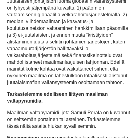
Juutalaisen johtajiston luoma globaalin vallansysteemi
on lyhyesti jäljempänä kuvailtu: 1) pääomien
valtaamiseen globaalilla velkarahoitusjärjestelmällä, 2)
median, viihdemaailman ja kasvatus- ja
koulutusaineiston valtaaminen hankkimillaan pääomilla
ja 3) ei-juutalaisten, ja ennen muuta “kristityiden”
alistaminen juutalaiseliitin johtamien järjestöjen, kuten
vapaamuurarijärjestön hallittavaksi ja
velkarahoitusjärjestelmä sekä finanssikeinottelu ovat
mahdollistaneet maailmanlaajuisen lahjonnan. Edellä
mainitut kolme kohtaa ovat vaikuttaneet siihen, että
nykyinen maailma on lähestulkoon totaalisesti alistunut
juutalaismafian vallansysteemin osoittamaan tahtoon.
Tarkastelemme edelliseen liittyen maailman
valtapyramidia.
Maailman valtapyramidi, jota Samuli Perälä on kuvannut
on seitsemän portainen tai asteinen. Tarkastelemme
tässä näitä asteita hiukan syvällisemmin.
Ensimmäinen porras
muodostuu tavallisesta kansasta,