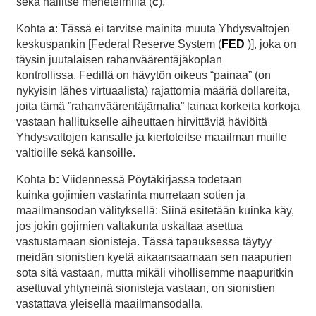
sekä hallitse menetelmillä (
c
).
Kohta
a
: Tässä ei tarvitse mainita muuta Yhdysvaltojen
keskuspankin [Federal Reserve System (
FED
)], joka on
täysin juutalaisen rahanväärentäjäkoplan
kontrollissa. Fedillä on hävytön oikeus “painaa” (on
nykyisin lähes virtuaalista) rajattomia määriä dollareita,
joita tämä ”rahanväärentäjämafia” lainaa korkeita korkoja
vastaan hallitukselle aiheuttaen hirvittäviä häviöitä
Yhdysvaltojen kansalle ja kiertoteitse maailman muille
valtioille sekä kansoille.
Kohta
b:
Viidennessä Pöytäkirjassa todetaan
kuinka gojimien vastarinta murretaan sotien ja
maailmansodan välityksellä: Siinä esitetään kuinka käy,
jos jokin gojimien valtakunta uskaltaa asettua
vastustamaan sionisteja. Tässä tapauksessa täytyy
meidän sionistien kyetä aikaansaamaan sen naapurien
sota sitä vastaan, mutta mikäli vihollisemme naapuritkin
asettuvat yhtyneinä sionisteja vastaan, on sionistien
vastattava yleisellä maailmansodalla.