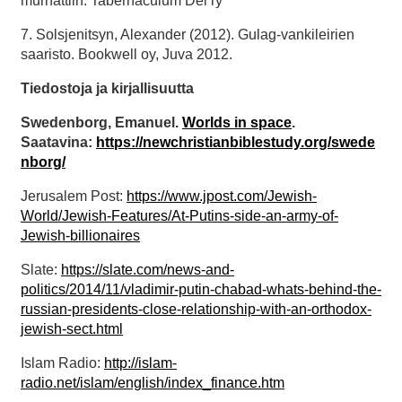
murhattiin. Tabernaculum Dei ry
7. Solsjenitsyn, Alexander (2012). Gulag-vankileirien
saaristo. Bookwell oy, Juva 2012.
Tiedostoja ja kirjallisuutta
Swedenborg
,
Emanuel
.
Worlds in space
.
Saatavina:
https://newchristianbiblestudy.org/swede
nborg/
Jerusalem Post:
https://www.jpost.com/Jewish-
World/Jewish-Features/At-Putins-side-an-army-of-
Jewish-billionaires
Slate:
https://slate.com/news-and-
politics/2014/11/vladimir-putin-chabad-whats-behind-the-
russian-presidents-close-relationship-with-an-orthodox-
jewish-sect.html
Islam Radio:
http://islam-
radio.net/islam/english/index_finance.htm