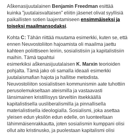
Aškenasijuutalainen
Benjamin
Freedman
esittää
kuinka ”juutalaisvaltaisen” eliitin jäsenet olivat syyllisiä
paikallisten sotien laajentamiseen
ensimmäiseksi ja
toiseksi maailmansodaksi
.
Kohta
C:
Tähän riittää muutama esimerkki, kuten se, että
ennen Neuvostoliiton hajoamista oli maailma jaettu
kahteen poliittiseen leiriin, sosialistisiin ja kapitalistisiin
maihin. Tämä tapahtui
esimerkiksi aškenasijuutalaisen
K. Marxin
teorioiden
pohjalta. Tämä jako oli samalla ideaali esimerkki
juutalaismafian hajota ja hallitse metodista.
Neuvostoliiton sosialistisen kommunismin aate tuhottiin
perusolemukseltaan ateismilla ja vastaavasti
länsimainen kristillisyys tärveltiin itsekkäällä
kapitalistisella uusliberalismilla ja pinnallisella
materialistisella ideologialla. Sosialismi, joka asettaa
yleisen edun yksilön edun edelle, on luonteeltaan
lähimmäisenrakkautta, joten sosialismin kumppani olisi
ollut aito kristinusko, ja puolestaan kapitalismi olisi