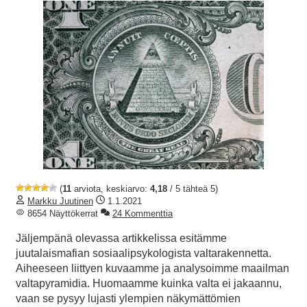
(
11
arviota, keskiarvo:
4,18
/ 5 tähteä 5)
Markku Juutinen
1.1.2021
8654 Näyttökerrat
24 Kommenttia
Jäljempänä olevassa artikkelissa esitämme
juutalaismafian sosiaalipsykologista valtarakennetta.
Aiheeseen liittyen kuvaamme ja analysoimme maailman
valtapyramidia. Huomaamme kuinka valta ei jakaannu,
vaan se pysyy lujasti ylempien näkymättömien