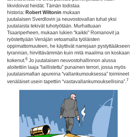
likvidoivat heidät. Tämän todistaa
historia:
Robert
Wiltonin
mukaan
juutalaisen Sverdlovin ja neuvostovallan tuhat yksi
juutalaista tekivät tuhotyötään. Murhattuaan
Tsaariperheen, mukaan lukien “kaikki” Romanovit ja
ryöstettyään Venäjän vetoamalla työläisten
oppimattomuuteen, he käyttivät narrejaan pystyttääkseen
tyrannian, hirvittävämmän kuin mitä maailma on koskaan
6
kokenut.
Jo juutalaisen neuvostohallinnon alussa
aloitettiin laaja “laillistettu” punainen terrori, jossa myös
juutalaismafian apureina “vallankumouksessa” toimineet
7
venäläiset usein tapettiin “vastavallankumouksellisina”.