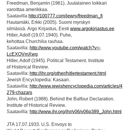
Freedman, Benjamin (1961). Juutalainen loikkari
varoittaa amerikkaa.
Saatavilla
http://100777.com/jewry/freedman_fi
Hautamäki, Erkki (2005). Suomi myrskyn
silmässä. Argo Kirjastus, Eesti
www.argokirjastus.ee
Hitler, Adolf (19.07.1940). Puhe,
kehottaa Churchilia rauhaa.
Saatavilla:
http://www.youtube.com/watch?v=-
LcEXOVmXwg
Hitler, Adolf (1945). Political Testament. Institute
of Historical Review.
Saatavilla:
http://ihr.org/other/hitlertestament.html
Jewish Encyclopedia: Kasaari.
Saatavilla:
http://www.jewishencyclopedia.com/articles/4
279-chazars
John, Robert (1988). Behind the Balfour Declaration.
Institute of Historical Review.
Saatavilla:
http://www.ihr.org/jhr/v06/v06p389_John.html
JTA 17.07.1933. U.S. Envoys to