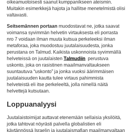
oikeamuotoisesti saanut kumppanikseen ateismin.
Muitakin esimerkkejä hajota ja hallitse menetelmistä olisi
valtavasti.
Seitsemännen portaan
muodostavat ne, jotka saavat
voimansa syvimmän helvetin virtauksesta eli porrasta
nro 7 voidaan ilman muuta kutsua perkeleeksi ilman
metaforaa, joka muodostuu juutalaisuudesta, jonka
perustana on Talmud. Kaikista uskonnoista syvimmällä
helveteissä on juutalaisten
Talmudiin
perustuva
uskonto, joka on rasistinen maailmanvaltaukseen
suuntautuva “uskonto” ja jonka vuoksi äärimmäisen
juutalaisuuden kautta tulee virtaus pahimmista
helveteistä eli itse perkeleeltä, jolla nimellä näitä
helvettejä kutsutaan.
Loppuanalyysi
Juutalaistoimijat auttavat etenemään sellaisia yksilöitä,
jotka tahtovat nöyrästi palvella globalistien eli
käytännössä Israelin ja juutalaismafian maailmanvaltaan