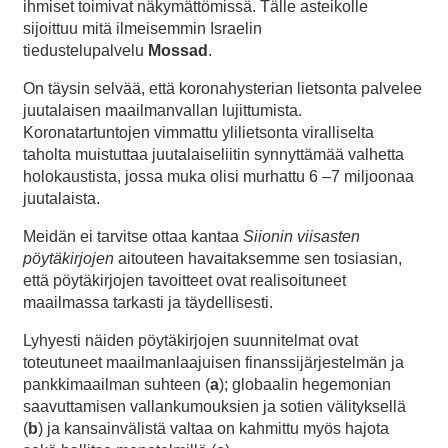
ihmiset toimivat näkymättömissä. Tälle asteikolle
sijoittuu mitä ilmeisemmin Israelin
tiedustelupalvelu
Mossad
.
On täysin selvää, että koronahysterian lietsonta palvelee
juutalaisen maailmanvallan lujittumista.
Koronatartuntojen vimmattu ylilietsonta viralliselta
taholta muistuttaa juutalaiseliitin synnyttämää valhetta
holokaustista, jossa muka olisi murhattu 6 –7 miljoonaa
juutalaista.
Meidän ei tarvitse ottaa kantaa
Siionin viisasten
pöytäkirjojen
aitouteen havaitaksemme sen tosiasian,
että pöytäkirjojen tavoitteet ovat realisoituneet
maailmassa tarkasti ja täydellisesti.
Lyhyesti näiden pöytäkirjojen suunnitelmat ovat
toteutuneet maailmanlaajuisen finanssijärjestelmän ja
pankkimaailman suhteen (
a
); globaalin hegemonian
saavuttamisen vallankumouksien ja sotien välityksellä
(
b
) ja kansainvälistä valtaa on kahmittu myös hajota