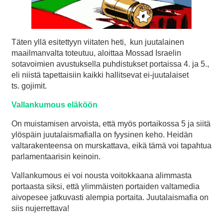
Täten yllä esitettyyn viitaten heti, kun juutalainen
maailmanvalta toteutuu, aloittaa Mossad Israelin
sotavoimien avustuksella puhdistukset portaissa 4. ja 5.,
eli niistä tapettaisiin kaikki hallitsevat ei-juutalaiset
ts. gojimit.
Vallankumous eläköön
On muistamisen arvoista, että myös portaikossa 5 ja siitä
ylöspäin juutalaismafialla on fyysinen keho. Heidän
valtarakenteensa on murskattava, eikä tämä voi tapahtua
parlamentaarisin keinoin.
Vallankumous ei voi nousta voitokkaana alimmasta
portaasta siksi, että ylimmäisten portaiden valtamedia
aivopesee jatkuvasti alempia portaita. Juutalaismafia on
siis nujerrettava!