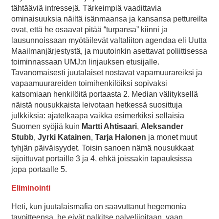
tähtääviä intressejä. Tärkeimpiä vaadittavia
ominaisuuksia näiltä isänmaansa ja kansansa pettureilta
ovat, että he osaavat pitää “turpansa” kiinni ja
lausunnoissaan myötäilevät valtaliiton agendaa eli Uutta
Maailmanjärjestystä, ja muutoinkin asettavat poliittisessa
toiminnassaan UMJ:n linjauksen etusijalle.
Tavanomaisesti juutalaiset nostavat vapamuurareiksi ja
vapaamuurareiden toimihenkilöiksi sopivaksi
katsomiaan henkilöitä portaasta 2. Median välityksellä
näistä nousukkaista leivotaan hetkessä suosittuja
julkkiksia: ajatelkaapa vaikka esimerkiksi sellaisia
Suomen syöjiä kuin
Martti Ahtisaari
,
Aleksander
Stubb
,
Jyrki Katainen
,
Tarja Halonen
ja monet muut
tyhjän päiväisyydet. Toisin sanoen nämä nousukkaat
sijoittuvat portaille 3 ja 4, ehkä joissakin tapauksissa
jopa portaalle 5.
Eliminointi
Heti, kun juutalaismafia on saavuttanut hegemonia
tavoitteensa, he eivät palkitse palvelijoitaan, vaan