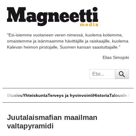
"Esi-isiemme vuotaneen veren nimessä, kuolema kotiemme,
omaistemme ja isänmaamme hävittäjille ja raiskaajille, kuolema
Kalevan heimon pirstojalle, Suomen kansan saastuttajalle."
Elias Simojoki
Etusivu
Yhteiskunta
Terveys ja hyvinvointi
Historia
Talous
In Eng
Juutalaismafian maailman
valtapyramidi