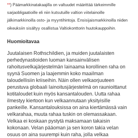
**
) Päämarkkinatakaajilla on valtuudet määrittää tärkeimmille
sarjaobligaatioille eli niin kutsutuille valtion viitelainoille
jälkimarkkinoilla osto- ja myyntihintoja. Ensisijaismarkkinoilla niiden
oikeuksiin sisältyy osallistua Valtiokonttorin huutokauppoihin.
Huomioitavaa
Juutalaisen Rothschildien, ja muiden juutalaisten
perhedynastioiden luoman kansainvälisen
rahoitusvelkajärjestelmän lainaama korollinen raha on
syynä Suomen ja laajemmin koko maailman
taloudellisiin kriiseihin. Näin ollen velkaorjuuteen
perustuva globaali lainoitusjärjestelmä on raunioittanut
kotitaloudet kuin myös kansantalouden. Uutta rahaa
ilmestyy kiertoon kun velkaannutaan yksityisille
pankeille. Kansantalouksissa on aina kiertämässä vain
velkarahaa, muuta rahaa tuskin on olemassakaan.
Velkaa ei koskaan pystytä maksamaan takaisin
kokonaan. Velan pääoman ja sen koron takia velan
osuus on aina suurempi kuin raha, jolla velkaa