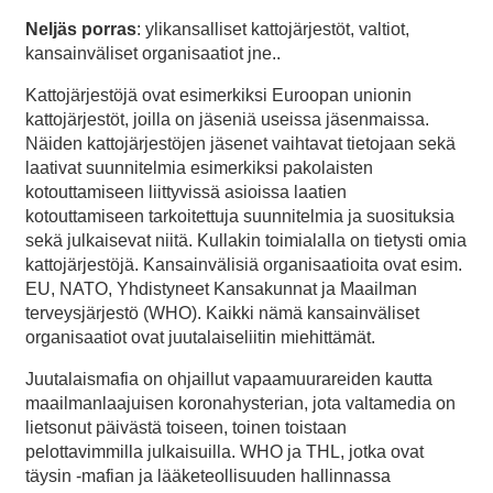
Neljäs porras
: ylikansalliset kattojärjestöt, valtiot,
kansainväliset organisaatiot jne..
Kattojärjestöjä ovat esimerkiksi Euroopan unionin
kattojärjestöt, joilla on jäseniä useissa jäsenmaissa.
Näiden kattojärjestöjen jäsenet vaihtavat tietojaan sekä
laativat suunnitelmia esimerkiksi pakolaisten
kotouttamiseen liittyvissä asioissa laatien
kotouttamiseen tarkoitettuja suunnitelmia ja suosituksia
sekä julkaisevat niitä. Kullakin toimialalla on tietysti omia
kattojärjestöjä. Kansainvälisiä organisaatioita ovat esim.
EU, NATO, Yhdistyneet Kansakunnat ja Maailman
terveysjärjestö (WHO). Kaikki nämä kansainväliset
organisaatiot ovat juutalaiseliitin miehittämät.
Juutalaismafia on ohjaillut vapaamuurareiden kautta
maailmanlaajuisen koronahysterian, jota valtamedia on
lietsonut päivästä toiseen, toinen toistaan
pelottavimmilla julkaisuilla. WHO ja THL, jotka ovat
täysin -mafian ja lääketeollisuuden hallinnassa