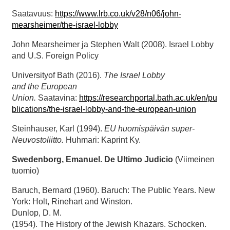
Saatavuus:
https://www.lrb.co.uk/v28/n06/john-
mearsheimer/the-israel-lobby
John Mearsheimer ja Stephen Walt (2008). Israel Lobby
and U.S. Foreign Policy
Universityof Bath (2016).
The Israel Lobby
and
the
European
Union.
Saatavina:
https://researchportal.bath.ac.uk/en/pu
blications/the-israel-lobby-and-the-european-union
Steinhauser, Karl (1994).
EU huomispäivän super-
Neuvostoliitto.
Huhmari: Kaprint Ky.
Swedenborg, Emanuel. De
Ultimo
Judicio
(Viimeinen
tuomio)
Baruch, Bernard (1960). Baruch: The Public Years. New
York: Holt, Rinehart and Winston.
Dunlop, D. M.
(1954). The History of the Jewish Khazars. Schocken.