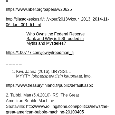
https://www.nber.org/papers/w20625
http://tilastokeskus.fi/til/vkour/2013/vkour_2013_2014-11-
06_tau_001_fi.html
Who Owns the Federal Reserve
Bank and Why is It Shrouded in
Myths and Mysteries?
https://100777.com/jewry/freedman_fi
_ _ _ _ _
Kivi, Jaana (2016). BRYSSEL
MYYTY
lobbausparatiisin kauppiaat
. Into.
https://www.treasuryfinland.fi/public/default.aspx
2. Taibbi, Matt (5.4.2010). RS. The Great
American Bubble Machine.
Saatavilla:
http://www.rollingstone.com/politics/news/the-
great-american-bubble-machine-20100405