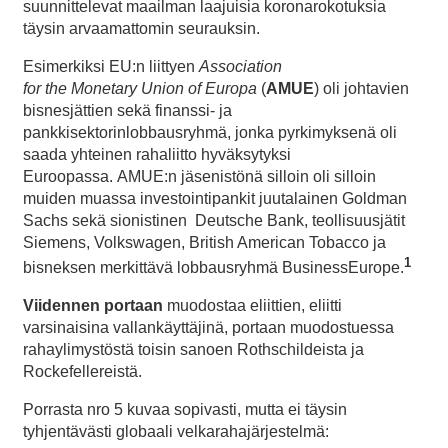
suunnittelevat maailman laajuisia koronarokotuksia
täysin arvaamattomin seurauksin.
Esimerkiksi EU:n liittyen
Association
for
the
Monetary
Union of Europa
(
AMUE
) oli johtavien
bisnesjättien sekä finanssi- ja
pankkisektorinlobbausryhmä, jonka pyrkimyksenä oli
saada yhteinen rahaliitto hyväksytyksi
Euroopassa. AMUE:n jäsenistönä silloin oli silloin
muiden muassa investointipankit juutalainen Goldman
Sachs sekä sionistinen Deutsche Bank, teollisuusjätit
Siemens, Volkswagen, British American Tobacco ja
1
bisneksen merkittävä lobbausryhmä BusinessEurope.
Viidennen portaan
muodostaa eliittien, eliitti
varsinaisina vallankäyttäjinä, portaan muodostuessa
rahaylimystöstä toisin sanoen Rothschildeista ja
Rockefellereistä.
Porrasta nro 5 kuvaa sopivasti, mutta ei täysin
tyhjentävästi globaali velkarahajärjestelmä: