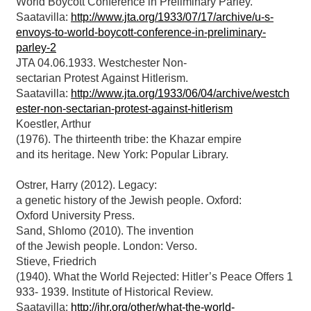
World Boycott Conference in Preliminary Parley.
Saatavilla:
http://www.jta.org/1933/07/17/archive/u-s-
envoys-to-world-boycott-conference-in-preliminary-
parley-2
JTA 04.06.1933. Westchester Non-
sectarian Protest Against Hitlerism.
Saatavilla:
http://www.jta.org/1933/06/04/archive/westch
ester-non-sectarian-protest-against-hitlerism
Koestler, Arthur
(1976). The thirteenth tribe: the Khazar empire
and its heritage. New York: Popular Library.
Ostrer, Harry (2012). Legacy:
a genetic history of the Jewish people. Oxford:
Oxford University Press.
Sand, Shlomo (2010). The invention
of the Jewish people. London: Verso.
Stieve, Friedrich
(1940). What the World Rejected: Hitler’s Peace Offers 1
933- 1939. Institute of Historical Review.
Saatavilla:
http://ihr.org/other/what-the-world-