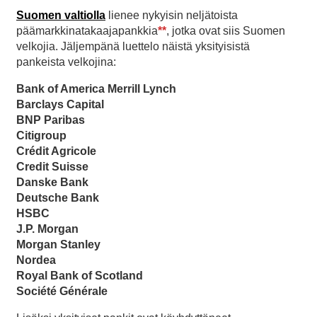
Suomen valtiolla
lienee nykyisin neljätoista
päämarkkinatakaajapankkia
**
, jotka ovat siis Suomen
velkojia. Jäljempänä luettelo näistä yksityisistä
pankeista velkojina:
Bank of America
Merrill
Lynch
Barclays Capital
BNP Paribas
Citigroup
Crédit Agricole
Credit Suisse
Danske Bank
Deutsche Bank
HSBC
J.P. Morgan
Morgan Stanley
Nordea
Royal Bank of Scotland
Société
Générale