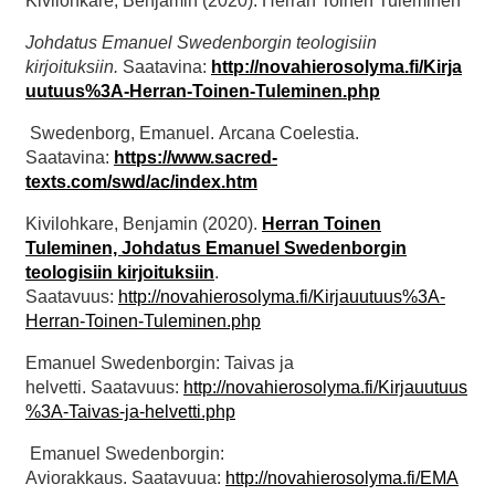
Kivilohkare, Benjamin (2020). Herran Toinen Tuleminen
Johdatus Emanuel Swedenborgin teologisiin
kirjoituksiin.
Saatavina:
http://novahierosolyma.fi/Kirja
uutuus%3A-Herran-Toinen-Tuleminen.php
Swedenborg, Emanuel. Arcana Coelestia.
Saatavina:
https://www.sacred-
texts.com/swd/ac/index.htm
Kivilohkare, Benjamin (2020).
Herran Toinen
Tuleminen, Johdatus Emanuel Swedenborgin
teologisiin kirjoituksiin
.
Saatavuus:
http://novahierosolyma.fi/Kirjauutuus%3A-
Herran-Toinen-Tuleminen.php
Emanuel Swedenborgin: Taivas ja
helvetti. Saatavuus:
http://novahierosolyma.fi/Kirjauutuus
%3A-Taivas-ja-helvetti.php
Emanuel Swedenborgin:
Aviorakkaus. Saatavuua:
http://novahierosolyma.fi/EMA