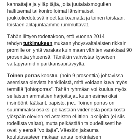
kannattajia ja ylläpitäjiä, joita juutalaismogulien
hallitsemat tai kontrolloimat länsimaiset
joukkotiedotusvälineet taukoamatta ja toinen toistaan,
toistaen alitajuntaamme rummuttavat.
Tähän liittyen todettakoon, että vuonna 2014
tehdyn
tutkimuksen
mukaan yhdysvaltalaisten rikkain
promille on yhtä varakas kuin maan vähiten varakkaat 90
prosenttia yhteensä. Tämäkin vahvistaa kyseisen
valtapyramidin paikkansapitävyyttä.
Toinen porras
koostuu (noin 9 prosenttia) johtavissa-
asemissa olevista henkilöistä, mitä voidaan kuva myös
termillä “johtoporras”. Tähän ryhmään voi kuulua myös
sellaisten ammattien harjoittajat, kuten esimerkiksi
insinöörit, lääkärit, papisto, jne.. Toinen porras on
suurimmaksi osaksi pelkästään viidenestä portaikosta
ylöspäin olevien eri asteisten eliittien lakeijoita (ei siis
todellista valtaa), mutta pelkästään taloudellisesti he
ovat yleensä “voittajia”. Väestön jakauma
koulutusasteen mukaan antaa jonkinlaisen