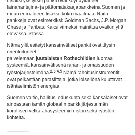
Lisäksi yksityiset pankit ovat köyhdyttäneet
lainanantajina- ja pääomatakaajapankkeina Suomen ja
muun euroalueen lisäksi, koko maailmaa. Näitä
pankkeja ovat esimerkiksi: Goldman Sachs, J.P. Morgan
Chase ja Paribas. Kaksi viimeksi mainittua ovatkin yllä
olevassa listassa.
Nämä yllä esitetyt kansainväliset pankit ovat täysin
orientoituneet
palvelemaan
juutalaisten
Rothschildien
luomaa
systeemiä, kansainvälisenä rahan- ja omaisuuden
2,3,4,5
ryöstöjärjestelmänä.
Nämä rahoitusinstrumentit
ovat pelkästään parasiitteja, jotka loiseliönä kuluttavat
isäntäelimistön energiaa.
Suomen valtio, hallitus, eduskunta sekä kansalaiset ovat
ainoastaan tämän globaalin pankkijärjestelmän
korollisen velkarahasysteemin riiston sekä ryöstön
kohteita.
________