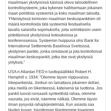
maailmaan yksityisissä käsissä oleva taloudellinen
kontrollisysteemi, joka kykenee hallitsemaan jokaisen
maan poliittista systeemiä ja koko maailman taloutta.
Yhteistyössä toimivien maailman keskuspankkien oli
määrä kontrolloida tätä systeemiä feodaalisella
tavalla salaisilla sopimuksilla, joita solmittaisiin usein
pidettävissä yksityisissä kokouksissa ja
konferensseissa. Systeemin huippuna olisi Bank for
International Settlements Baselissa Sveitsissä,
yksityinen pankki, jonka omistavat ja jota kontrolloivat
maailman keskuspankit, jotka itse ovat yksityisiä
yrityksiä.”
USA:n Atlantan FED:n luottopäällikkö Robert H.
Hemphill v. 1934: ”Olemme täysin riippuvaisia
liikepankeista. Jonkun on lainattava jokainen dollari,
joka meillä on liikenteessä, käteisenä tai luottona. Jos
pankit luovat runsaasti synteettistä rahaa, olemme
vauraita, jos eivät, näemme nälkää. Olemme täysin
ilman pysyvää rahajärjestelmää. Kun asiasta saa
täyden kuvan, toivottoman tilanteemme traaginen