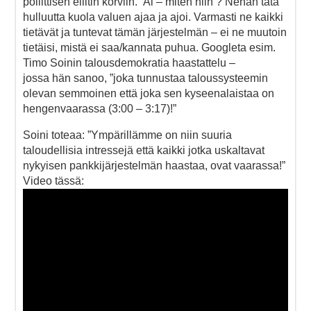
poliittisen eliitin korviin.” Ai – miten niin ? Nehän tätä
hulluutta kuola valuen ajaa ja ajoi. Varmasti ne kaikki
tietävät ja tuntevat tämän järjestelmän – ei ne muutoin
tietäisi, mistä ei saa/kannata puhua. Googleta esim.
Timo Soinin talousdemokratia haastattelu –
jossa hän sanoo, ”joka tunnustaa taloussysteemin
olevan semmoinen että joka sen kyseenalaistaa on
hengenvaarassa (3:00 – 3:17)!”
Soini toteaa: ”Ympärillämme on niin suuria
taloudellisia intressejä että kaikki jotka uskaltavat
nykyisen pankkijärjestelmän haastaa, ovat vaarassa!”
Video tässä: