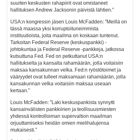
suurten keskusten rahapiirit ovat omistaneet
hallituksen Andrew Jacksonin päivistä lähtien.”
USA:n kongressin jäsen Louis McFadden: ”Meillä on
tässä maassa yksi korruptoituneimmista
instituutioista, joita maailma on koskaan tuntenut.
Tarkoitan Federal Reserve (keskuspankki) -
johtokuntaa ja Federal Reserve -pankkeja, jatkossa
kutsuttuna Fed. Fed on petkuttanut USA:n
hallitukselta ja kansalta rahamäärän, jolla voitaisiin
maksaa kansakunnan velka. Fed:n ryöstötoimet ja
vääryydet ovat tulleet maksamaan rahamäärän, jolla
kansakunnan velka voitaisiin maksaa useaan
kertaan.”
Louis McFadden: ”Laki keskuspankista synnytti
kansainvälisten pankkiirien ja teollisuusmiesten
yhdessä kontrolloiman supervaltion maailman
orjuuttamiseksi heidän omien mielihalujensa
mukaisesti.”