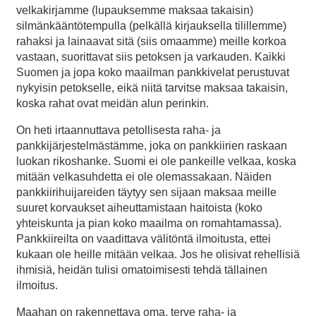
velkakirjamme (lupauksemme maksaa takaisin)
silmänkääntötempulla (pelkällä kirjauksella tilillemme)
rahaksi ja lainaavat sitä (siis omaamme) meille korkoa
vastaan, suorittavat siis petoksen ja varkauden. Kaikki
Suomen ja jopa koko maailman pankkivelat perustuvat
nykyisin petokselle, eikä niitä tarvitse maksaa takaisin,
koska rahat ovat meidän alun perinkin.
On heti irtaannuttava petollisesta raha- ja
pankkijärjestelmästämme, joka on pankkiirien raskaan
luokan rikoshanke. Suomi ei ole pankeille velkaa, koska
mitään velkasuhdetta ei ole olemassakaan. Näiden
pankkiirihuijareiden täytyy sen sijaan maksaa meille
suuret korvaukset aiheuttamistaan haitoista (koko
yhteiskunta ja pian koko maailma on romahtamassa).
Pankkiireilta on vaadittava välitöntä ilmoitusta, ettei
kukaan ole heille mitään velkaa. Jos he olisivat rehellisiä
ihmisiä, heidän tulisi omatoimisesti tehdä tällainen
ilmoitus.
Maahan on rakennettava oma, terve raha- ja