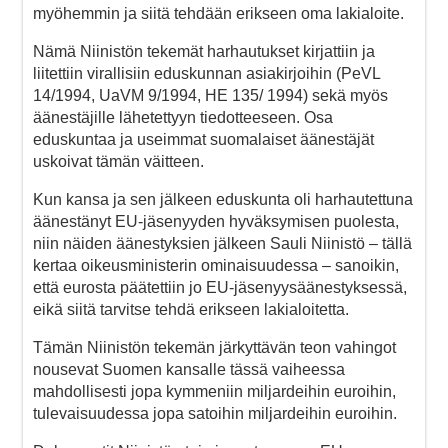
myöhemmin ja siitä tehdään erikseen oma lakialoite.
Nämä Niinistön tekemät harhautukset kirjattiin ja
liitettiin virallisiin eduskunnan asiakirjoihin (PeVL
14/1994, UaVM 9/1994, HE 135/ 1994) sekä myös
äänestäjille lähetettyyn tiedotteeseen. Osa
eduskuntaa ja useimmat suomalaiset äänestäjät
uskoivat tämän väitteen.
Kun kansa ja sen jälkeen eduskunta oli harhautettuna
äänestänyt EU-jäsenyyden hyväksymisen puolesta,
niin näiden äänestyksien jälkeen Sauli Niinistö – tällä
kertaa oikeusministerin ominaisuudessa – sanoikin,
että eurosta päätettiin jo EU-jäsenyysäänestyksessä,
eikä siitä tarvitse tehdä erikseen lakialoitetta.
Tämän Niinistön tekemän järkyttävän teon vahingot
nousevat Suomen kansalle tässä vaiheessa
mahdollisesti jopa kymmeniin miljardeihin euroihin,
tulevaisuudessa jopa satoihin miljardeihin euroihin.