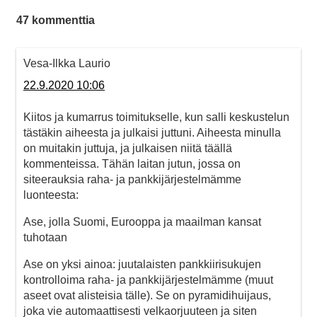
47 kommenttia
Vesa-Ilkka Laurio
22.9.2020 10:06
Kiitos ja kumarrus toimitukselle, kun salli keskustelun
tästäkin aiheesta ja julkaisi juttuni. Aiheesta minulla
on muitakin juttuja, ja julkaisen niitä täällä
kommenteissa. Tähän laitan jutun, jossa on
siteerauksia raha- ja pankkijärjestelmämme
luonteesta:
Ase, jolla Suomi, Eurooppa ja maailman kansat
tuhotaan
Ase on yksi ainoa: juutalaisten pankkiirisukujen
kontrolloima raha- ja pankkijärjestelmämme (muut
aseet ovat alisteisia tälle). Se on pyramidihuijaus,
joka vie automaattisesti velkaorjuuteen ja siten