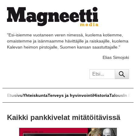
"Esi-isiemme vuotaneen veren nimessä, kuolema kotiemme,
omaistemme ja isänmaamme hävittäjille ja raiskaajille, kuolema
Kalevan heimon pirstojalle, Suomen kansan saastuttajalle."
Elias Simojoki
Etusivu
Yhteiskunta
Terveys ja hyvinvointi
Historia
Talous
In Eng
Kaikki pankkivelat mitätöitävissä