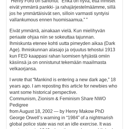
”Henry Ford on sanonut: ”Ehkä on hyvä, että ihmiset
eivät ymmärrä pankki- ja rahajärjestelmäämme, sillä
jos he ymmärtäisivät sen, silloin varmasti syntyisi
vallankumous ennen huomisaamua.” ”
Eivät ymmärrä, ainakaan vielä. Kun mielihyvän
periaate ohjaa niin se sokeuttaa tajunnan.
Ihmiskunta etenee kohti uutta pimeyden aikaa (Dark
Age). Ihmiskunnan alasajo ja orjuutus tehostui 1913
kun FED kaappasi rahan luomisen tyhjästä omiin
käsiinsä ja on onnistunut tekemään maailmasta
velkaorjansa.
I wrote that “Mankind is entering a new dark age,” 18
years ago. I am reposting this article for newbies who
want some historical perspective.
Communism, Zionism & Feminism Share NWO
Pedigree
from August 18, 2002 — by Henry Makow PhD
George Orwell’s warning in “1984” of a nightmarish
global police state was not an idle exercise. It was