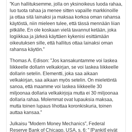
”Kun hallituksemme, jolla on yksinoikeus luoda rahaa,
luo tuota rahaa ja menee sitten vapaille markkinoille
ja ottaa sitä lainaksi ja maksaa korkoa oman rahansa
käytöstä, niin mieleen tulee, että tässä mennään liian
pitkälle. En ole koskaan vielä tavannut ketään, joka
logiikkaa ja järkeä käyttäen kykenisi esittämään
oikeutuksen sille, että hallitus ottaa lainaksi oman
rahansa käytön.”
Thomas A. Edison: ”Jos kansakuntamme voi laskea
liikkeelle dollarin velkakirjan, se voi laskea liikkeelle
dollarin setelin. Elementti, joka saa aikaan
velkakirjan, saa aikaan myös setelin. On mieletöntä
sanoa, että maamme voi laskea liikkeelle 30
miljoonaa dollaria velkakirjoja mutta ei 30 miljoonaa
dollaria rahaa. Molemmat ovat lupauksia maksaa,
mutta toinen lupaus lihottaa koronkiskuria, toinen
auttaa kansaa.”
Julkaisu ”Modern Money Mechanics”, Federal
Reserve Bank of Chicago, USA, s. 6: ” [Pankit] eivät