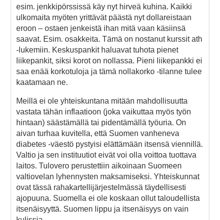
esim. jenkkipörssissä käy nyt hirveä kuhina. Kaikki
ulkomaita myöten yrittävät päästä nyt dollareistaan
eroon – ostaen jenkeistä ihan mitä vaan käsiinsä
saavat. Esim. osakkeita. Tämä on nostanut kurssit ath
-lukemiin. Keskuspankit haluavat tuhota pienet
liikepankit, siksi korot on nollassa. Pieni liikepankki ei
saa enää korkotuloja ja tämä nollakorko -tilanne tulee
kaatamaan ne.
Meillä ei ole yhteiskuntana mitään mahdollisuutta
vastata tähän inflaatioon (joka vaikuttaa myös työn
hintaan) säästämällä tai pidentämällä työuria. On
aivan turhaa kuvitella, että Suomen vanheneva
diabetes -väestö pystyisi elättämään itsensä viennillä.
Valtio ja sen instituutiot eivät voi olla voittoa tuottava
laitos. Tulovero perustettiin aikoinaan Suomeen
valtiovelan lyhennysten maksamiseksi. Yhteiskunnat
ovat tässä rahakartellijärjestelmässä täydellisesti
ajopuuna. Suomella ei ole koskaan ollut taloudellista
itsenäisyyttä. Suomen lippu ja itsenäisyys on vain
kulissia.