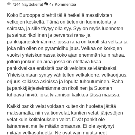
7144 Näyttökerrat
47 Kommenttia
Koko Eurooppa oirehtii tällä hetkellä massiivisten
velkojen keskellä. Tämä on tietenkin luonnotonta ja
sairasta, ja sille täytyy olla syy. Syy on myös luonnoton
ja sairas: rikollinen ja perverssi raha- ja
pankkijärjestelmämme, jossa raha on korollista velkaa ja
joka niin ollen on pyramidihuijaus. Velkaa on korkojen
vuoksi yhteiskunnassa koko ajan enemmän kuin rahaa,
jolloin jonkun on aina jossakin otettava lisää
pankkivelkaa entisistä pankkiveloista selviämiseksi.
Yhteiskuntaan syntyy vähitellen velkakierre, velkaorjuus,
orjuus kaikissa asioissa ja lopulta tuhoutuminen. Raha-
ja pankkijärjestelmämme on rikollinen ja Suomen
tuhoava hirviö, joka tyrannisoi kaikkea tässä maassa.
Kaikki pankkivelat voidaan kuitenkin huoletta jättää
maksamatta, niin valtionvelat, kuntien velat, järjestöjen
velat kuin kotitalouksien velat. Eivät pankit ole
lainanneet meille mitään omaansa. Ei ole syntynyt
mitään velkasuhdetta. Ne ovat vain muuttaneet