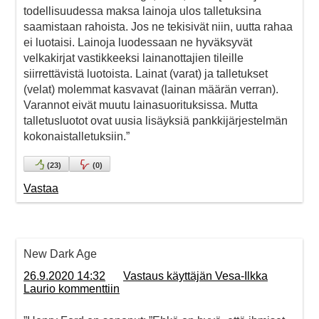
todellisuudessa maksa lainoja ulos talletuksina
saamistaan rahoista. Jos ne tekisivät niin, uutta rahaa
ei luotaisi. Lainoja luodessaan ne hyväksyvät
velkakirjat vastikkeeksi lainanottajien tileille
siirrettävistä luotoista. Lainat (varat) ja talletukset
(velat) molemmat kasvavat (lainan määrän verran).
Varannot eivät muutu lainasuorituksissa. Mutta
talletusluotot ovat uusia lisäyksiä pankkijärjestelmän
kokonaistalletuksiin.”
(
23
)
(
0
)
Vastaa
New Dark Age
26.9.2020 14:32
Vastaus käyttäjän Vesa-Ilkka
Laurio kommenttiin