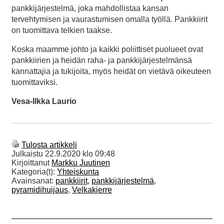
pankkijärjestelmä, joka mahdollistaa kansan
tervehtymisen ja vaurastumisen omalla työllä. Pankkiirit
on tuomittava telkien taakse.
Koska maamme johto ja kaikki poliittiset puolueet ovat
pankkiirien ja heidän raha- ja pankkijärjestelmänsä
kannattajia ja tukijoita, myös heidät on vietävä oikeuteen
tuomittaviksi.
Vesa-Ilkka Laurio
Tulosta artikkeli
Julkaistu
22.9.2020 klo 09:48
Kirjoittanut
Markku Juutinen
Kategoria(t):
Yhteiskunta
Avainsanat:
pankkiirit
,
pankkijärjestelmä
,
pyramidihuijaus
,
Velkakierre