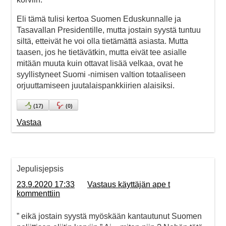
Eli tämä tulisi kertoa Suomen Eduskunnalle ja
Tasavallan Presidentille, mutta jostain syystä tuntuu
siltä, etteivät he voi olla tietämättä asiasta. Mutta
taasen, jos he tietävätkin, mutta eivät tee asialle
mitään muuta kuin ottavat lisää velkaa, ovat he
syyllistyneet Suomi -nimisen valtion totaaliseen
orjuuttamiseen juutalaispankkiirien alaisiksi.
(
17
)
(
0
)
Vastaa
Jepulisjepsis
23.9.2020 17:33
Vastaus käyttäjän ape t
kommenttiin
” eikä jostain syystä myöskään kantautunut Suomen