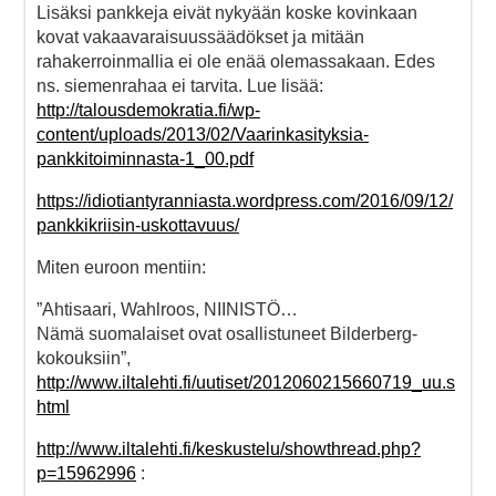
Lisäksi pankkeja eivät nykyään koske kovinkaan
kovat vakaavaraisuussäädökset ja mitään
rahakerroinmallia ei ole enää olemassakaan. Edes
ns. siemenrahaa ei tarvita. Lue lisää:
http://talousdemokratia.fi/wp-
content/uploads/2013/02/Vaarinkasityksia-
pankkitoiminnasta-1_00.pdf
https://idiotiantyranniasta.wordpress.com/2016/09/12/
pankkikriisin-uskottavuus/
Miten euroon mentiin:
”Ahtisaari, Wahlroos, NIINISTÖ…
Nämä suomalaiset ovat osallistuneet Bilderberg-
kokouksiin”,
http://www.iltalehti.fi/uutiset/2012060215660719_uu.s
html
http://www.iltalehti.fi/keskustelu/showthread.php?
p=15962996
: