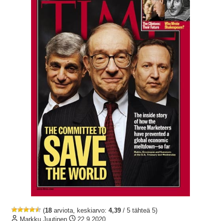
(
18
arviota, keskiarvo:
4,39
/ 5 tähteä 5)
Markku Juutinen
22.9.2020