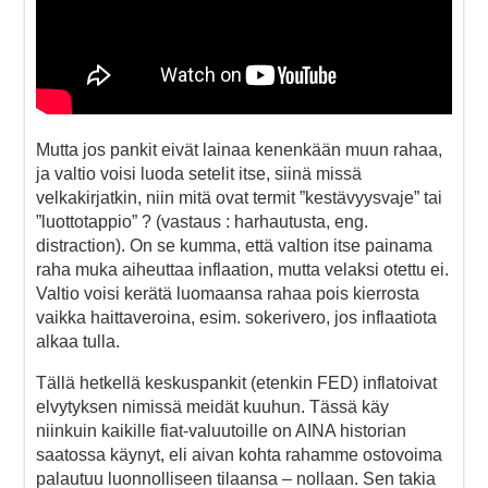
Mutta jos pankit eivät lainaa kenenkään muun rahaa,
ja valtio voisi luoda setelit itse, siinä missä
velkakirjatkin, niin mitä ovat termit ”kestävyysvaje” tai
”luottotappio” ? (vastaus : harhautusta, eng.
distraction). On se kumma, että valtion itse painama
raha muka aiheuttaa inflaation, mutta velaksi otettu ei.
Valtio voisi kerätä luomaansa rahaa pois kierrosta
vaikka haittaveroina, esim. sokerivero, jos inflaatiota
alkaa tulla.
Tällä hetkellä keskuspankit (etenkin FED) inflatoivat
elvytyksen nimissä meidät kuuhun. Tässä käy
niinkuin kaikille fiat-valuutoille on AINA historian
saatossa käynyt, eli aivan kohta rahamme ostovoima
palautuu luonnolliseen tilaansa – nollaan. Sen takia