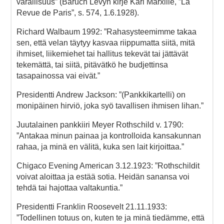
varallisuus” (Baruch Levyn kirje Karl Marxille, ”La
Revue de Paris”, s. 574, 1.6.1928).
Richard Walbaum 1992: ”Rahasysteemimme takaa
sen, että velan täytyy kasvaa riippumatta siitä, mitä
ihmiset, liikemiehet tai hallitus tekevät tai jättävät
tekemättä, tai siitä, pitävätkö he budjettinsa
tasapainossa vai eivät.”
Presidentti Andrew Jackson: ”(Pankkikartelli) on
monipäinen hirviö, joka syö tavallisen ihmisen lihan.”
Juutalainen pankkiiri Meyer Rothschild v. 1790:
”Antakaa minun painaa ja kontrolloida kansakunnan
rahaa, ja minä en välitä, kuka sen lait kirjoittaa.”
Chigaco Evening American 3.12.1923: ”Rothschildit
voivat aloittaa ja estää sotia. Heidän sanansa voi
tehdä tai hajottaa valtakuntia.”
Presidentti Franklin Roosevelt 21.11.1933:
”Todellinen totuus on, kuten te ja minä tiedämme, että