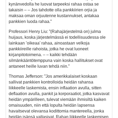
kynänvedolla he luovat tarpeeksi rahaa ostaa se
takaisin – – Jos tahdotte olla pankkiirien orjia ja
maksaa oman orjuutenne kustannukset, antakaa
pankkien luoda rahaa.”
Professori Henry Liu: ”(Rahajärjestelmä on) julma
huijaus, koska järjestelmässä ei todellisuudessa ole
lainkaan ’oikeaa’ rahaa, ainoastaan velkoja
pankkiireille rahoista, jotka he ovat luoneet
kirjanpitotoimena. – – kaikki tehdään
silmänkääntötemppuna vain koska hallitukset ovat
antaneet heille luvan tehdä niin.”
Thomas Jefferson: ”Jos amerikkalaiset koskaan
sallivat pankkien kontrolloida heidän rahansa
liikkeelle laskemista, ensin inflaation avulla, sitten
deflaation avulla, pankit ja korporaatiot, jotka kasvavat
heidän ympärilleen, tulevat viemään ihmisiltä kaiken
omaisuuden, niin että lopulta heidän lapsensa
havaitsevat olevansa kodittomia mantereella, jonka
heidän isänsä valtasivat. Rahan liikkeelle laskemisen