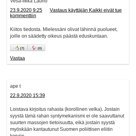
Vesa-Ilkka Laurio
23.9.2020 9:25
Vastaus käyttäjän Kaikki eivät tue
kommenttiin
Kiitos tiedosta. Mielessäni olivat lähinnä puolueet,
joille on säädetty oikeus päästä eduskuntaan.
(
7
)
(
0
)
Vastaa
ape t
22.9.2020 15:39
Loistava kirjoitus rahasta (korollinen velka). Jostain
syystä tämä rahan syntymekanismi ei ole saavuttanut
suurten massojen tietoisuutta, eikä jostain syystä
myöskään kantautunut Suomen poliittisen eliitin
korviin.