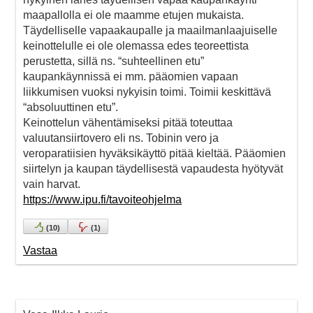
maapallolla ei ole maamme etujen mukaista.
Täydelliselle vapaakaupalle ja maailmanlaajuiselle
keinottelulle ei ole olemassa edes teoreettista
perustetta, sillä ns. “suhteellinen etu”
kaupankäynnissä ei mm. pääomien vapaan
liikkumisen vuoksi nykyisin toimi. Toimii keskittävä
“absoluuttinen etu”.
Keinottelun vähentämiseksi pitää toteuttaa
valuutansiirtovero eli ns. Tobinin vero ja
veroparatiisien hyväksikäyttö pitää kieltää. Pääomien
siirtelyn ja kaupan täydellisestä vapaudesta hyötyvät
vain harvat.
https://www.ipu.fi/tavoiteohjelma
(
10
)
(
1
)
Vastaa