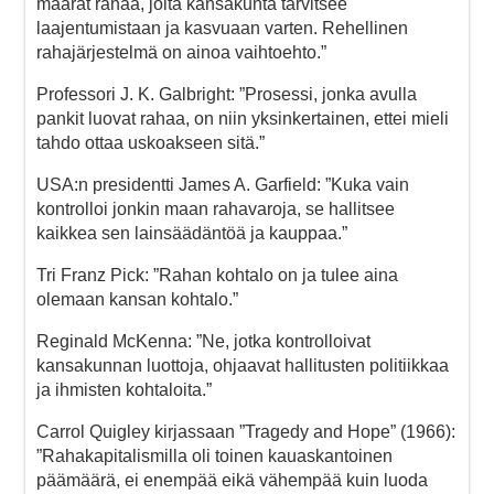
määrät rahaa, joita kansakunta tarvitsee
laajentumistaan ja kasvuaan varten. Rehellinen
rahajärjestelmä on ainoa vaihtoehto.”
Professori J. K. Galbright: ”Prosessi, jonka avulla
pankit luovat rahaa, on niin yksinkertainen, ettei mieli
tahdo ottaa uskoakseen sitä.”
USA:n presidentti James A. Garfield: ”Kuka vain
kontrolloi jonkin maan rahavaroja, se hallitsee
kaikkea sen lainsäädäntöä ja kauppaa.”
Tri Franz Pick: ”Rahan kohtalo on ja tulee aina
olemaan kansan kohtalo.”
Reginald McKenna: ”Ne, jotka kontrolloivat
kansakunnan luottoja, ohjaavat hallitusten politiikkaa
ja ihmisten kohtaloita.”
Carrol Quigley kirjassaan ”Tragedy and Hope” (1966):
”Rahakapitalismilla oli toinen kauaskantoinen
päämäärä, ei enempää eikä vähempää kuin luoda