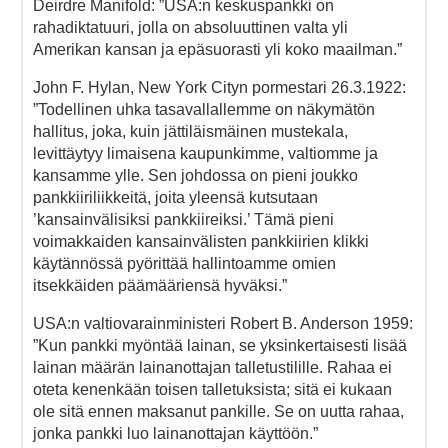
Deirdre Manifold: ”USA:n keskuspankki on
rahadiktatuuri, jolla on absoluuttinen valta yli
Amerikan kansan ja epäsuorasti yli koko maailman.”
John F. Hylan, New York Cityn pormestari 26.3.1922:
”Todellinen uhka tasavallallemme on näkymätön
hallitus, joka, kuin jättiläismäinen mustekala,
levittäytyy limaisena kaupunkimme, valtiomme ja
kansamme ylle. Sen johdossa on pieni joukko
pankkiiriliikkeitä, joita yleensä kutsutaan
’kansainvälisiksi pankkiireiksi.’ Tämä pieni
voimakkaiden kansainvälisten pankkiirien klikki
käytännössä pyörittää hallintoamme omien
itsekkäiden päämääriensä hyväksi.”
USA:n valtiovarainministeri Robert B. Anderson 1959:
”Kun pankki myöntää lainan, se yksinkertaisesti lisää
lainan määrän lainanottajan talletustilille. Rahaa ei
oteta kenenkään toisen talletuksista; sitä ei kukaan
ole sitä ennen maksanut pankille. Se on uutta rahaa,
jonka pankki luo lainanottajan käyttöön.”