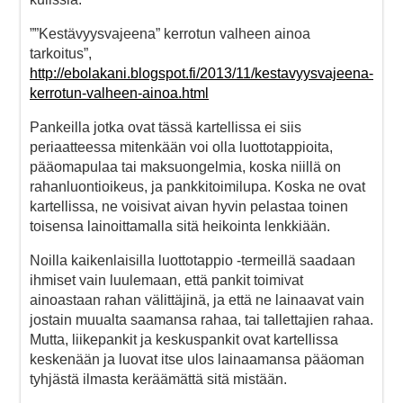
””Kestävyysvajeena” kerrotun valheen ainoa
tarkoitus”,
http://ebolakani.blogspot.fi/2013/11/kestavyysvajeena-
kerrotun-valheen-ainoa.html
Pankeilla jotka ovat tässä kartellissa ei siis
periaatteessa mitenkään voi olla luottotappioita,
pääomapulaa tai maksuongelmia, koska niillä on
rahanluontioikeus, ja pankkitoimilupa. Koska ne ovat
kartellissa, ne voisivat aivan hyvin pelastaa toinen
toisensa lainoittamalla sitä heikointa lenkkiään.
Noilla kaikenlaisilla luottotappio -termeillä saadaan
ihmiset vain luulemaan, että pankit toimivat
ainoastaan rahan välittäjinä, ja että ne lainaavat vain
jostain muualta saamansa rahaa, tai tallettajien rahaa.
Mutta, liikepankit ja keskuspankit ovat kartellissa
keskenään ja luovat itse ulos lainaamansa pääoman
tyhjästä ilmasta keräämättä sitä mistään.