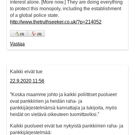
interest alone. [More now.] They are doing everything
to protect this monopoly, including the establishment
of a global police state.
http://www.thetruthseeker.co.uk/?p=214052
(
4
)
(
0
)
Vastaa
Kaikki eivät tue
22.9.2020 11:56
”Koska maamme johto ja kaikki poliittiset puolueet
ovat pankkiirien ja heidän raha- ja
pankkijärjestelmänsä kannattajia ja tukijoita, myös
heidät on vietävä oikeuteen tuomittaviksi.”
Kaikki puolueet eivät tue nykyistä pankkiirien raha- ja
pankkijärjestelmää: