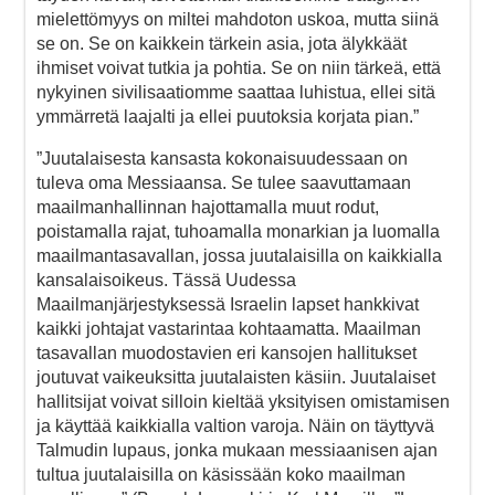
mielettömyys on miltei mahdoton uskoa, mutta siinä
se on. Se on kaikkein tärkein asia, jota älykkäät
ihmiset voivat tutkia ja pohtia. Se on niin tärkeä, että
nykyinen sivilisaatiomme saattaa luhistua, ellei sitä
ymmärretä laajalti ja ellei puutoksia korjata pian.”
”Juutalaisesta kansasta kokonaisuudessaan on
tuleva oma Messiaansa. Se tulee saavuttamaan
maailmanhallinnan hajottamalla muut rodut,
poistamalla rajat, tuhoamalla monarkian ja luomalla
maailmantasavallan, jossa juutalaisilla on kaikkialla
kansalaisoikeus. Tässä Uudessa
Maailmanjärjestyksessä Israelin lapset hankkivat
kaikki johtajat vastarintaa kohtaamatta. Maailman
tasavallan muodostavien eri kansojen hallitukset
joutuvat vaikeuksitta juutalaisten käsiin. Juutalaiset
hallitsijat voivat silloin kieltää yksityisen omistamisen
ja käyttää kaikkialla valtion varoja. Näin on täyttyvä
Talmudin lupaus, jonka mukaan messiaanisen ajan
tultua juutalaisilla on käsissään koko maailman