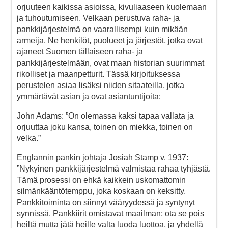
orjuuteen kaikissa asioissa, kivuliaaseen kuolemaan
ja tuhoutumiseen. Velkaan perustuva raha- ja
pankkijärjestelmä on vaarallisempi kuin mikään
armeija. Ne henkilöt, puolueet ja järjestöt, jotka ovat
ajaneet Suomen tällaiseen raha- ja
pankkijärjestelmään, ovat maan historian suurimmat
rikolliset ja maanpetturit. Tässä kirjoituksessa
perustelen asiaa lisäksi niiden sitaateilla, jotka
ymmärtävät asian ja ovat asiantuntijoita:
John Adams: ”On olemassa kaksi tapaa vallata ja
orjuuttaa joku kansa, toinen on miekka, toinen on
velka.”
Englannin pankin johtaja Josiah Stamp v. 1937:
”Nykyinen pankkijärjestelmä valmistaa rahaa tyhjästä.
Tämä prosessi on ehkä kaikkein uskomattomin
silmänkääntötemppu, joka koskaan on keksitty.
Pankkitoiminta on siinnyt vääryydessä ja syntynyt
synnissä. Pankkiirit omistavat maailman; ota se pois
heiltä mutta jätä heille valta luoda luottoa, ja yhdellä