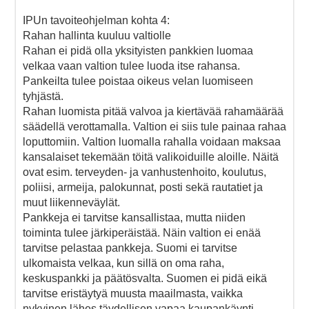
IPUn tavoiteohjelman kohta 4:
Rahan hallinta kuuluu valtiolle
Rahan ei pidä olla yksityisten pankkien luomaa
velkaa vaan valtion tulee luoda itse rahansa.
Pankeilta tulee poistaa oikeus velan luomiseen
tyhjästä.
Rahan luomista pitää valvoa ja kiertävää rahamäärää
säädellä verottamalla. Valtion ei siis tule painaa rahaa
loputtomiin. Valtion luomalla rahalla voidaan maksaa
kansalaiset tekemään töitä valikoiduille aloille. Näitä
ovat esim. terveyden- ja vanhustenhoito, koulutus,
poliisi, armeija, palokunnat, posti sekä rautatiet ja
muut liikenneväylät.
Pankkeja ei tarvitse kansallistaa, mutta niiden
toiminta tulee järkiperäistää. Näin valtion ei enää
tarvitse pelastaa pankkeja. Suomi ei tarvitse
ulkomaista velkaa, kun sillä on oma raha,
keskuspankki ja päätösvalta. Suomen ei pidä eikä
tarvitse eristäytyä muusta maailmasta, vaikka
nykyinen lähes täydellisen vapaa kaupankäynti