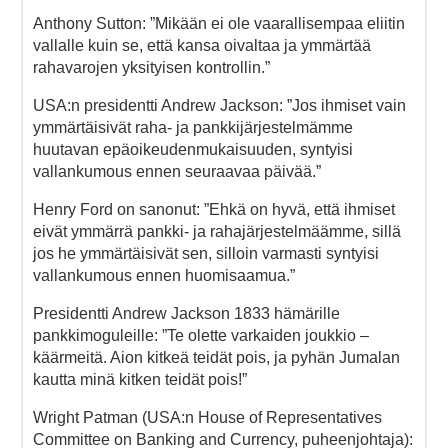
Anthony Sutton: ”Mikään ei ole vaarallisempaa eliitin
vallalle kuin se, että kansa oivaltaa ja ymmärtää
rahavarojen yksityisen kontrollin.”
USA:n presidentti Andrew Jackson: ”Jos ihmiset vain
ymmärtäisivät raha- ja pankkijärjestelmämme
huutavan epäoikeudenmukaisuuden, syntyisi
vallankumous ennen seuraavaa päivää.”
Henry Ford on sanonut: ”Ehkä on hyvä, että ihmiset
eivät ymmärrä pankki- ja rahajärjestelmäämme, sillä
jos he ymmärtäisivät sen, silloin varmasti syntyisi
vallankumous ennen huomisaamua.”
Presidentti Andrew Jackson 1833 hämärille
pankkimoguleille: ”Te olette varkaiden joukkio –
käärmeitä. Aion kitkeä teidät pois, ja pyhän Jumalan
kautta minä kitken teidät pois!”
Wright Patman (USA:n House of Representatives
Committee on Banking and Currency, puheenjohtaja):