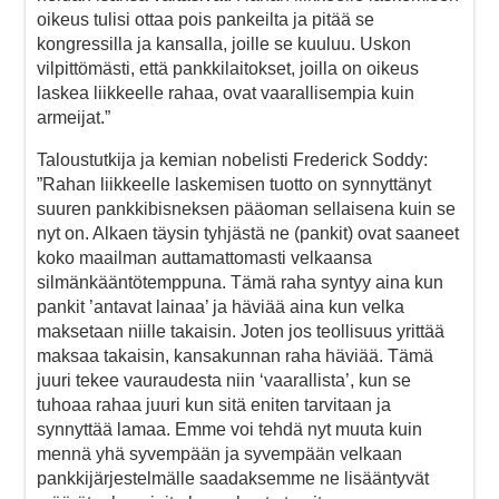
oikeus tulisi ottaa pois pankeilta ja pitää se
kongressilla ja kansalla, joille se kuuluu. Uskon
vilpittömästi, että pankkilaitokset, joilla on oikeus
laskea liikkeelle rahaa, ovat vaarallisempia kuin
armeijat.”
Taloustutkija ja kemian nobelisti Frederick Soddy:
”Rahan liikkeelle laskemisen tuotto on synnyttänyt
suuren pankkibisneksen pääoman sellaisena kuin se
nyt on. Alkaen täysin tyhjästä ne (pankit) ovat saaneet
koko maailman auttamattomasti velkaansa
silmänkääntötemppuna. Tämä raha syntyy aina kun
pankit ’antavat lainaa’ ja häviää aina kun velka
maksetaan niille takaisin. Joten jos teollisuus yrittää
maksaa takaisin, kansakunnan raha häviää. Tämä
juuri tekee vauraudesta niin ‘vaarallista’, kun se
tuhoaa rahaa juuri kun sitä eniten tarvitaan ja
synnyttää lamaa. Emme voi tehdä nyt muuta kuin
mennä yhä syvempään ja syvempään velkaan
pankkijärjestelmälle saadaksemme ne lisääntyvät