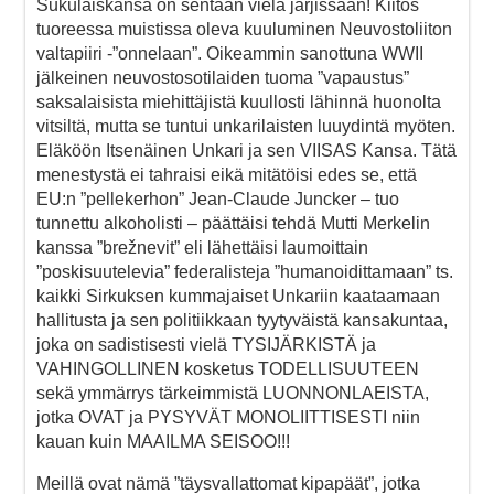
Sukulaiskansa on sentään vielä järjissään! Kiitos
tuoreessa muistissa oleva kuuluminen Neuvostoliiton
valtapiiri -”onnelaan”. Oikeammin sanottuna WWII
jälkeinen neuvostosotilaiden tuoma ”vapaustus”
saksalaisista miehittäjistä kuullosti lähinnä huonolta
vitsiltä, mutta se tuntui unkarilaisten luuydintä myöten.
Eläköön Itsenäinen Unkari ja sen VIISAS Kansa. Tätä
menestystä ei tahraisi eikä mitätöisi edes se, että
EU:n ”pellekerhon” Jean-Claude Juncker – tuo
tunnettu alkoholisti – päättäisi tehdä Mutti Merkelin
kanssa ”brežnevit” eli lähettäisi laumoittain
”poskisuutelevia” federalisteja ”humanoidittamaan” ts.
kaikki Sirkuksen kummajaiset Unkariin kaataamaan
hallitusta ja sen politiikkaan tyytyväistä kansakuntaa,
joka on sadistisesti vielä TYSIJÄRKISTÄ ja
VAHINGOLLINEN kosketus TODELLISUUTEEN
sekä ymmärrys tärkeimmistä LUONNONLAEISTA,
jotka OVAT ja PYSYVÄT MONOLIITTISESTI niin
kauan kuin MAAILMA SEISOO!!!
Meillä ovat nämä ”täysvallattomat kipapäät”, jotka