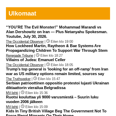
Ulkomaat
“YOU’RE The Evil Monster!” Mohammad Marandi vs
Alan Dershowitz on Iran — Plus Netanyahu Spokesman.
Youtube, July 30, 2026.
The Occidental Observer
|
Eilen klo 19:00
How Lockheed Martin, Raytheon & Bae Systems Are
Propagandizing Children To Support War Through Stem
Renegade Tribune
|
Eilen klo 18:27
Villains of Judea: Emanuel Celler
The Occidental Observer
|
Eilen klo 18:05
Trump’s top general is ‘looking for an off-ramp’ from Iran
war as US military options remain limited, sources say
The Truthseeker
|
Eilen klo 15:47
Serbian patrioottinen oppositio protestoi lujasti Ukrainan
diktaattorin vierailua Belgradissa
MV-lehti
|
Eilen klo 15:36
Ruotsi kouluttaa yli 9000 varusmiestä – Suurin luku
vuoden 2006 jälkeen
MV-lehti
|
Eilen klo 15:09
Kids In Tiny British Village Beg The Government Not To
Force Illegal Migrants On Their Home