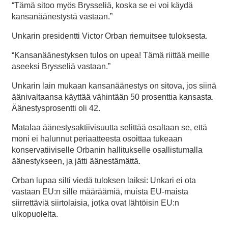
“Tämä sitoo myös Brysseliä, koska se ei voi käydä
kansanäänestystä vastaan.”
Unkarin presidentti Victor Orban riemuitsee tuloksesta.
“Kansanäänestyksen tulos on upea! Tämä riittää meille
aseeksi Brysseliä vastaan.”
Unkarin lain mukaan kansanäänestys on sitova, jos siinä
äänivaltaansa käyttää vähintään 50 prosenttia kansasta.
Äänestysprosentti oli 42.
Matalaa äänestysaktiivisuutta selittää osaltaan se, että
moni ei halunnut periaatteesta osoittaa tukeaan
konservatiiviselle Orbanin hallitukselle osallistumalla
äänestykseen, ja jätti äänestämättä.
Orban lupaa silti viedä tuloksen laiksi: Unkari ei ota
vastaan EU:n sille määräämiä, muista EU-maista
siirrettäviä siirtolaisia, jotka ovat lähtöisin EU:n
ulkopuolelta.