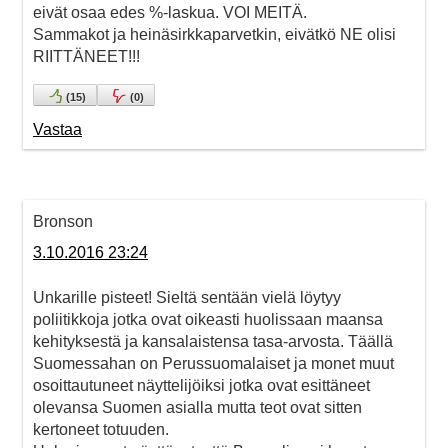
eivät osaa edes %-laskua. VOI MEITÄ.
Sammakot ja heinäsirkkaparvetkin, eivätkö NE olisi
RIITTÄNEET!!!
(
15
)
(
0
)
Vastaa
Bronson
3.10.2016 23:24
Unkarille pisteet! Sieltä sentään vielä löytyy
poliitikkoja jotka ovat oikeasti huolissaan maansa
kehityksestä ja kansalaistensa tasa-arvosta. Täällä
Suomessahan on Perussuomalaiset ja monet muut
osoittautuneet näyttelijöiksi jotka ovat esittäneet
olevansa Suomen asialla mutta teot ovat sitten
kertoneet totuuden.