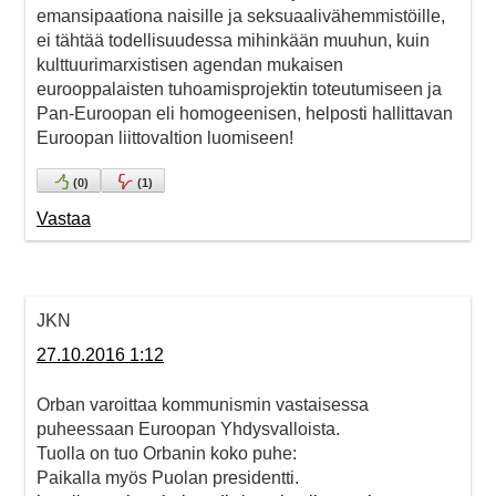
emansipaationa naisille ja seksuaalivähemmistöille,
ei tähtää todellisuudessa mihinkään muuhun, kuin
kulttuurimarxistisen agendan mukaisen
eurooppalaisten tuhoamisprojektin toteutumiseen ja
Pan-Euroopan eli homogeenisen, helposti hallittavan
Euroopan liittovaltion luomiseen!
(
0
)
(
1
)
Vastaa
JKN
27.10.2016 1:12
Orban varoittaa kommunismin vastaisessa
puheessaan Euroopan Yhdysvalloista.
Tuolla on tuo Orbanin koko puhe:
Paikalla myös Puolan presidentti.