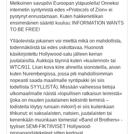
Melkoinen savupilvi Euroopan yläpuolella! Onneksi
internetin syntymistä edes »Protocols of Zion» ei
pystynyt ennustamaan. Kuten hakkerietiikan
ensimmäinen sääntö kuuluu: INFORMATION WANTS
TO BE FREE!
Ylläolevista jokainen voi miettiä mikä on mahdollista,
todennäköistä tai edes uskottavaa. Huonosti
käsikirjoitettu Hollywood-satu jälleen kerran
juutalaisilta. Aukkoja täynnä kuten »kuulennot» tai
WTC/911. Liian kova kiire ahneilla sionisteilla, aivan
kuten Nurembergissa, jossa piti mahdollisimman
nopeasti saada maailmalle syntipukki (ei siis
todellista SYYLLISTÄ). Missään vaiheessa tietoja
ulkomaailmalle näistä »lopullisen ratkaisun leireistä»
(joka on muuten juutalainen keksintö terminä –
todisteita löytyy runsain mitoin!) ei siis kuitenkaan
tihkunut: ei saksalaisten, natsien, juutalaisten tai
kenenkään muunkaan toimesta! »Band of Brothers» -
tyyliset SEMI-FIKTIIVISET Hollywood-
propagandatekeleet sitten kertovat