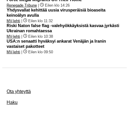
Renegade Tribune
|
Eilen klo 14:26
Yhdysvallat kehittää uusia virusperäisiä bioaseita
keinoälyn avulla
MV-lehti
|
Eilen klo 11:32
Riski Naton false flag -valehyökkäyksistä kasvaa jyrkästi
Ukrainan romahtaessa
MV-lehti
|
Eilen klo 10:38
USA:n senaatti hyväksyi ankarat Venäjän ja Iranin
vastaiset pakotteet
MV-lehti
|
Eilen klo 09:50
Ota yhteyttä
Haku