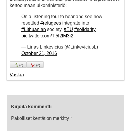
kertoo maan ulkoministeriö:
On a listening tour to hear and see how
resettled
#refugees
integrate into
#Lithuanian
society.
#EU
#solidarity
pic.twitter.com/Ti5l2lM3i2
— Linas Linkevicius (@LinkeviciusL)
October 21, 2016
(
0
)
(
0
)
Vastaa
Kirjoita kommentti
Pakolliset kentät on merkitty
*