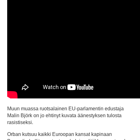
Muun muassa ruotsalainen EU-parlamentin edustaja
Malin Björk on jo ehtinyt kuvata äänestyksen tulosta
rasistiseksi.
Orban kutsuu kaikki Euroopan kansat kapinaan