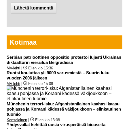
Kotimaa
Serbian patrioottinen oppositio protestoi lujasti Ukrainan
diktaattorin vierailua Belgradissa
MV-lehti
|
Eilen klo 15:36
Ruotsi kouluttaa yli 9000 varusmiestä – Suurin luku
vuoden 2006 jälkeen
MV-lehti
|
Eilen klo 15:09
Münchenin terrori-isku: Afganistanilainen kaahasi kaasu
pohjassa ja Koraani kädessä väkijoukkoon – elinkautinen
tuomio
Kansalainen
|
Eilen klo 13:08
Yhdysvallat kehittää uusia virusperäisiä bioaseita