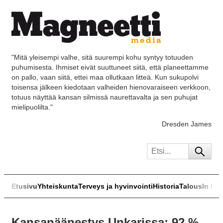
"Mitä yleisempi valhe, sitä suurempi kohu syntyy totuuden
puhumisesta. Ihmiset eivät suuttuneet siitä, että planeettamme
on pallo, vaan siitä, ettei maa ollutkaan litteä. Kun sukupolvi
toisensa jälkeen kiedotaan valheiden hienovaraiseen verkkoon,
totuus näyttää kansan silmissä naurettavalta ja sen puhujat
mielipuolilta."
Dresden James
Etusivu
Yhteiskunta
Terveys ja hyvinvointi
Historia
Talous
In Eng
Kansanäänestys Unkarissa: 92 %