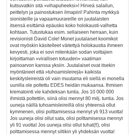
kutsuvatkin sitä »vihapuheeksi»! Hirveä salailun,
peittelyn ja painostuksen ilmapiiri! Pahinta myrkkyä
sionisteille ja vapaamuurareille on juutalaisten
itsensä esittämä epäusko koko holokausti-valhetta
kohtaan. Tutustukaa esim. sellaiseen herraan, kuin
revisionisti David Cole! Monet juutalaiset koomikot
ovat myöskin käsitelleet väitettyä holokaustia ihmeen
kevyesti, joka ei sovi mitenkään sodan voittajien
kirjoittaman »virallisen totuuden» vaatiman
painoarvon kanssa yksiin. Juutalaiset ovat itsekin
myöntäneet että »tuhoamisleirejä» kaikista
keskitysleireistä oli vain muutama eli siellä ei monella
uunilla ole poltettu EDES heidän mukaansa. Ihmisen
krematointi vie kahdeksan tuntia. Jos 10 000 000
ihmistä poltettiin, siinä olisi mennyt 80 milj. tuntia. Jos
uuneja näillä tuhoamisleireillä olisi yhteensä ollut
kymmenen, olisi polttamisessa mennyt yli 913 vuotta!
Jos uuneja olisi ollut sata, olisi polttamisessa mennyt
yli 91 vuotta! Jos uuneja olisi ollut tuhat(‼), olisi
polttamisessa mennyt siltikin yli yhdeksän vuotta!