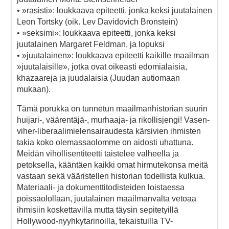
• »rasisti»: loukkaava epiteetti, jonka keksi juutalainen
Leon Tortsky (oik. Lev Davidovich Bronstein)
• »seksimi»: loukkaava epiteetti, jonka keksi
juutalainen Margaret Feldman, ja lopuksi
• »juutalainen»: loukkaava epiteetti kaikille maailman
»juutalaisille», jotka ovat oikeasti edomialaisia,
khazaareja ja juudalaisia (Juudan autiomaan
mukaan).
Tämä porukka on tunnetun maailmanhistorian suurin
huijari-, väärentäjä-, murhaaja- ja rikollisjengi! Vasen-
viher-liberaalimielensairaudesta kärsivien ihmisten
takia koko olemassaolomme on aidosti uhattuna.
Meidän vihollisentiteetti taistelee valheella ja
petoksella, kääntäen kaikki omat hirmutekonsa meitä
vastaan sekä vääristellen historian todellista kulkua.
Materiaali- ja dokumenttitodisteiden loistaessa
poissaolollaan, juutalainen maailmanvalta vetoaa
ihmisiin koskettavilla mutta täysin sepitetyillä
Hollywood-nyyhkytarinoilla, tekaistuilla TV-