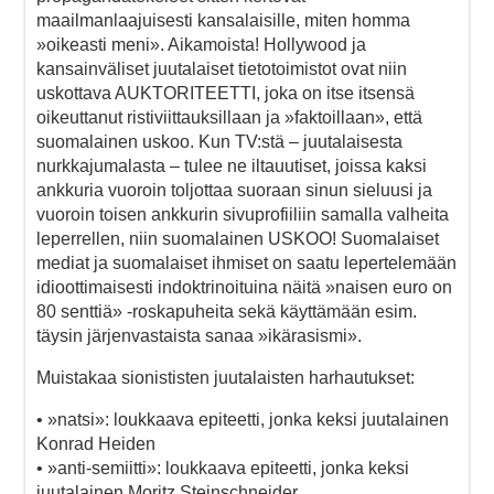
maailmanlaajuisesti kansalaisille, miten homma
»oikeasti meni». Aikamoista! Hollywood ja
kansainväliset juutalaiset tietotoimistot ovat niin
uskottava AUKTORITEETTI, joka on itse itsensä
oikeuttanut ristiviittauksillaan ja »faktoillaan», että
suomalainen uskoo. Kun TV:stä – juutalaisesta
nurkkajumalasta – tulee ne iltauutiset, joissa kaksi
ankkuria vuoroin toljottaa suoraan sinun sieluusi ja
vuoroin toisen ankkurin sivuprofiiliin samalla valheita
leperrellen, niin suomalainen USKOO! Suomalaiset
mediat ja suomalaiset ihmiset on saatu lepertelemään
idioottimaisesti indoktrinoituina näitä »naisen euro on
80 senttiä» -roskapuheita sekä käyttämään esim.
täysin järjenvastaista sanaa »ikärasismi».
Muistakaa sionististen juutalaisten harhautukset:
• »natsi»: loukkaava epiteetti, jonka keksi juutalainen
Konrad Heiden
• »anti-semiitti»: loukkaava epiteetti, jonka keksi
juutalainen Moritz Steinschneider