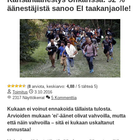
äänestäjistä sanoo EI taakanjaolle!
(
8
arviota, keskiarvo:
4,88
/ 5 tähteä 5)
Toimitus
3.10.2016
2317 Näyttökerrat
5 Kommenttia
Kukaan ei voinut ennakoida tällaista tulosta.
Arvioiden mukaan ‘ei’-äänet olivat vahvoilla, mutta
että näin vahvoilla – sitä ei kukaan uskaltanut
ennustaa!