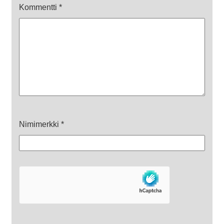
Kommentti
*
Nimimerkki
*