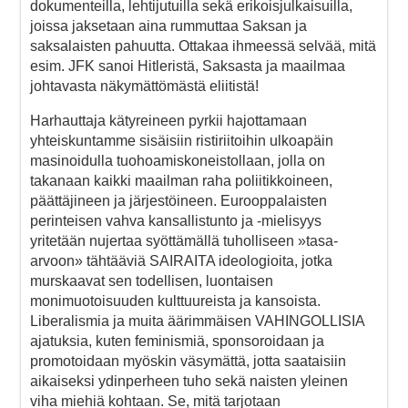
dokumenteilla, lehtijutuilla sekä erikoisjulkaisuilla,
joissa jaksetaan aina rummuttaa Saksan ja
saksalaisten pahuutta. Ottakaa ihmeessä selvää, mitä
esim. JFK sanoi Hitleristä, Saksasta ja maailmaa
johtavasta näkymättömästä eliitistä!
Harhauttaja kätyreineen pyrkii hajottamaan
yhteiskuntamme sisäisiin ristiriitoihin ulkoapäin
masinoidulla tuohoamiskoneistollaan, jolla on
takanaan kaikki maailman raha poliitikkoineen,
päättäjineen ja järjestöineen. Eurooppalaisten
perinteisen vahva kansallistunto ja -mielisyys
yritetään nujertaa syöttämällä tuholliseen »tasa-
arvoon» tähtääviä SAIRAITA ideologioita, jotka
murskaavat sen todellisen, luontaisen
monimuotoisuuden kulttuureista ja kansoista.
Liberalismia ja muita äärimmäisen VAHINGOLLISIA
ajatuksia, kuten feminismiä, sponsoroidaan ja
promotoidaan myöskin väsymättä, jotta saataisiin
aikaiseksi ydinperheen tuho sekä naisten yleinen
viha miehiä kohtaan. Se, mitä tarjotaan