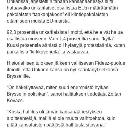
Unkarissa järjestettiin tänään kansanäänestys siitä,
haluavatko unkarilaiset osallistua EU:n määräämään
pakolaisten “taakanjakoon” eli kiintiöpakolaisten
ottamiseen muista EU-maista.
92,3 prosenttia unkarilaisista ilmoitti, että he eivät halua
osallistua moiseen. Vain 1,4 prosenttia sanoi ‘kyllä’.
Kuusi prosenttia äänistä oli hylättyjä protestiääniä, kuten
paikallisia “kirkkoveneitä” ja vastaavaa.
Historiallisen tuloksen jälkeen vallitsevan Fidesz-puolue
ilmoitti, että Unkarin kansa on nyt kääntänyt selkänsä
Brysselille.
“On häkellyttävää, miten suuri enemmistö hylkäsi
Brysselin politiikan”, sanoi hallituksen tiedottaja Zoltan
Kovacs.
“Koska hallitus oli tämän kansanäänestyksen
aloitteentekijä, meillä ei ole muuta vaihtoehtoa, kuin
pitää kansalaisten päätöstä hallitusta sitovana.”