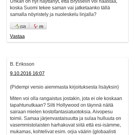
Unkari on nyt näyttänyt, että Brysselin voi haastaa,
koska Suomi tekee saman vai jatketaanko tällä
samalla nöyristely ja nuoleskelu linjalla?
(
12
)
(
0
)
Vastaa
B. Eriksson
9.10.2016 16:07
(Pidempi versio aiemmasta kirjoituksesta lisäyksin)
Miten voi olla rangaistus jostakin, jota ei ole koskaan
tapahtunutkaan? Silti Hollywood on täynnä näitä
sairaan mielen kostofantasiatuotoksia. Aivopesu
toimii. Samaa järjenvastaisuutta ja sulaa hulluuta on
vasemmistolaisten harhakuvat siitä että esi-isämme,
mukamas, kohtelivat esim. orjia väärin (globaalisti