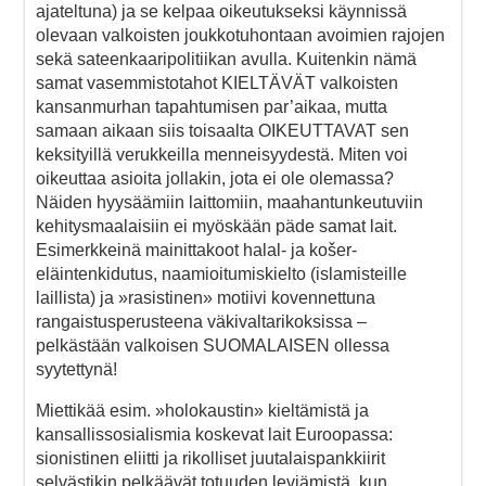
ajateltuna) ja se kelpaa oikeutukseksi käynnissä
olevaan valkoisten joukkotuhontaan avoimien rajojen
sekä sateenkaaripolitiikan avulla. Kuitenkin nämä
samat vasemmistotahot KIELTÄVÄT valkoisten
kansanmurhan tapahtumisen par’aikaa, mutta
samaan aikaan siis toisaalta OIKEUTTAVAT sen
keksityillä verukkeilla menneisyydestä. Miten voi
oikeuttaa asioita jollakin, jota ei ole olemassa?
Näiden hyysäämiin laittomiin, maahantunkeutuviin
kehitysmaalaisiin ei myöskään päde samat lait.
Esimerkkeinä mainittakoot halal- ja košer-
eläintenkidutus, naamioitumiskielto (islamisteille
laillista) ja »rasistinen» motiivi kovennettuna
rangaistusperusteena väkivaltarikoksissa –
pelkästään valkoisen SUOMALAISEN ollessa
syytettynä!
Miettikää esim. »holokaustin» kieltämistä ja
kansallissosialismia koskevat lait Euroopassa:
sionistinen eliitti ja rikolliset juutalaispankkiirit
selvästikin pelkäävät totuuden leviämistä, kun