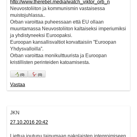
http://www.therebel.media/watch_viktor_orb_n
Neuvostoliiton ja kommunismin vastaisessa
muistojuhlassa..
Orban varoittaa puheessaan että EU ollaan
muuntamassa Neuvostoliiton kaltaiseksi imperiumiksi
ja yhdistyneeksi Euroopaksi.
Euroopan kansallisvaltiot korvattaisiin ”Euroopan
Yhdysvalloilla”.
Orban varoittaa monikulttuurista ja Euroopan
kristillisten perinteiden katoamisesta.
(
0
)
(
0
)
Vastaa
JKN
27.10.2016 20:42
Liettua joutunu taipumaan pakolaisten integroimiseen