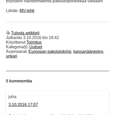
Brysselin hallitsematonta pakolaispolitiikkaa vastaan!
Lähde:
MV-lehti
Tulosta artikkeli
Julkaistu
3.10.2016 klo 16:42
Kirjoittanut
Toimitus
Kategoria(t):
Uutiset
Avainsanat:
Euroopan pakolaiskriisi
,
kansanäänestys
,
unkari
5 kommenttia
juha
3.10.2016 17:07