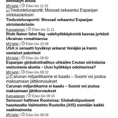
keinoälyn avulla
MV-lehti
|
Eilen klo 11:32
Tiedusteluraportti: Mossad sekaantui Espanjan
siirtolaiskriisiin
Kansalainen
|
Eilen klo 11:11
Riski Naton false flag -valehyökkäyksistä kasvaa jyrkästi
Ukrainan romahtaessa
MV-lehti
|
Eilen klo 10:38
USA:n senaatti hyväksyi ankarat Venäjän ja Iranin
vastaiset pakotteet
MV-lehti
|
Eilen klo 09:50
Espanjan globalistihallitus uhkailee Ceutan siirtolaisia
vastustavia alueita – Uusi hyökkäys odottavissa?
MV-lehti
|
Eilen klo 09:32
Carunan miljardikanne ei kaadu – Suomi voi joutua
maksamaan jättikorvaukset
Kansalainen
|
Eilen klo 09:10
Sensuuri hallitsee Ruotsissa: Globalistipuolueet
haastavalta Vaihtoehto Ruotsilta (AfS) estetään kaikki
vaalimainonta
MV-lehti
|
Eilen klo 09:04