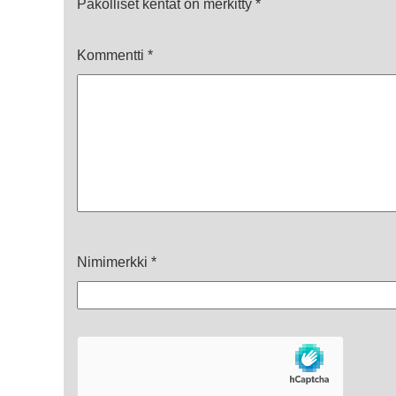
Pakolliset kentät on merkitty
*
Kommentti
*
Nimimerkki
*