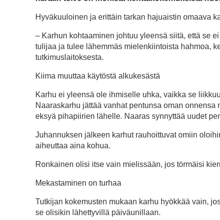
Hyväkuuloinen ja erittäin tarkan hajuaistin omaava k
– Karhun kohtaaminen johtuu yleensä siitä, että se ei 
tulijaa ja tulee lähemmäs mielenkiintoista hahmoa, k
tutkimuslaitoksesta.
Kiima muuttaa käytöstä alkukesästä
Karhu ei yleensä ole ihmiselle uhka, vaikka se liikk
Naaraskarhu jättää vanhat pentunsa oman onnensa noj
eksyä pihapiirien lähelle. Naaras synnyttää uudet pen
Juhannuksen jälkeen karhut rauhoittuvat omiin oloihin
aiheuttaa aina kohua.
Ronkainen olisi itse vain mielissään, jos törmäisi ki
Mekastaminen on turhaa
Tutkijan kokemusten mukaan karhu hyökkää vain, jos s
se olisikin lähettyvillä päiväunillaan.