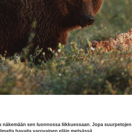
uu näkemään sen luonnossa liikkuessaan. Jopa suurpetojen 
imatta havaita varovainen eläin metsässä.