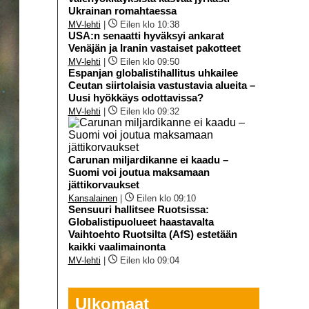
Ukrainan romahtaessa
MV-lehti
|
Eilen klo 10:38
USA:n senaatti hyväksyi ankarat
Venäjän ja Iranin vastaiset pakotteet
MV-lehti
|
Eilen klo 09:50
Espanjan globalistihallitus uhkailee
Ceutan siirtolaisia vastustavia alueita –
Uusi hyökkäys odottavissa?
MV-lehti
|
Eilen klo 09:32
Carunan miljardikanne ei kaadu –
Suomi voi joutua maksamaan
jättikorvaukset
Kansalainen
|
Eilen klo 09:10
Sensuuri hallitsee Ruotsissa:
Globalistipuolueet haastavalta
Vaihtoehto Ruotsilta (AfS) estetään
kaikki vaalimainonta
MV-lehti
|
Eilen klo 09:04
Ulkomaat