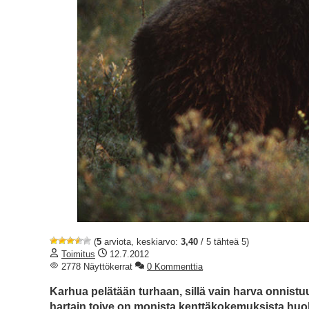
(
5
arviota, keskiarvo:
3,40
/ 5 tähteä 5)
Toimitus
12.7.2012
2778 Näyttökerrat
0 Kommenttia
Karhua pelätään turhaan, sillä vain harva onnist
hartain toive on monista kenttäkokemuksista huol