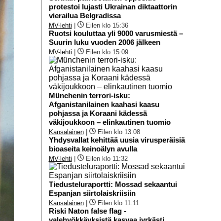
protestoi lujasti Ukrainan diktaattorin
vierailua Belgradissa
MV-lehti
|
Eilen klo 15:36
Ruotsi kouluttaa yli 9000 varusmiestä –
Suurin luku vuoden 2006 jälkeen
MV-lehti
|
Eilen klo 15:09
Münchenin terrori-isku:
Afganistanilainen kaahasi kaasu
pohjassa ja Koraani kädessä
väkijoukkoon – elinkautinen tuomio
Kansalainen
|
Eilen klo 13:08
Yhdysvallat kehittää uusia virusperäisiä
bioaseita keinoälyn avulla
MV-lehti
|
Eilen klo 11:32
Tiedusteluraportti: Mossad sekaantui
Espanjan siirtolaiskriisiin
Kansalainen
|
Eilen klo 11:11
Riski Naton false flag -
valehyökkäyksistä kasvaa jyrkästi