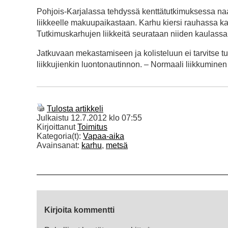
Pohjois-Karjalassa tehdyssä kenttätutkimuksessa naa
liikkeelle makuupaikastaan. Karhu kiersi rauhassa ka
Tutkimuskarhujen liikkeitä seurataan niiden kaulassa
Jatkuvaan mekastamiseen ja kolisteluun ei tarvitse 
liikkujienkin luontonautinnon. – Normaali liikkuminen
Tulosta artikkeli
Julkaistu
12.7.2012 klo 07:55
Kirjoittanut
Toimitus
Kategoria(t):
Vapaa-aika
Avainsanat:
karhu
,
metsä
Kirjoita kommentti