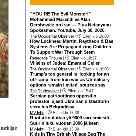
“YOU’RE The Evil Monster!”
Mohammad Marandi vs Alan
Dershowitz on Iran — Plus Netanyahu
Spokesman. Youtube, July 30, 2026.
The Occidental Observer
|
Eilen klo 19:00
How Lockheed Martin, Raytheon & Bae
Systems Are Propagandizing Children
To Support War Through Stem
Renegade Tribune
|
Eilen klo 18:27
Villains of Judea: Emanuel Celler
The Occidental Observer
|
Eilen klo 18:05
Trump’s top general is ‘looking for an
off-ramp’ from Iran war as US military
options remain limited, sources say
The Truthseeker
|
Eilen klo 15:47
Serbian patrioottinen oppositio
protestoi lujasti Ukrainan diktaattorin
vierailua Belgradissa
MV-lehti
|
Eilen klo 15:36
Ruotsi kouluttaa yli 9000 varusmiestä –
Suurin luku vuoden 2006 jälkeen
tutkijan
MV-lehti
|
Eilen klo 15:09
Kids In Tiny British Village Beg The