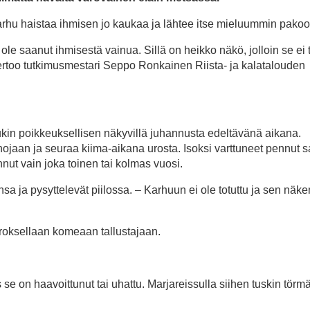
arhu haistaa ihmisen jo kaukaa ja lähtee itse mieluummin pakoo
ole saanut ihmisestä vainua. Sillä on heikko näkö, jolloin se ei 
ertoo tutkimusmestari Seppo Ronkainen Riista- ja kalatalouden
uukin poikkeuksellisen näkyvillä juhannusta edeltävänä aikana.
aan ja seuraa kiima-aikana urosta. Isoksi varttuneet pennut s
nut vain joka toinen tai kolmas vuosi.
sa ja pysyttelevät piilossa. – Karhuun ei ole totuttu ja sen näk
erroksellaan komeaan tallustajaan.
e on haavoittunut tai uhattu. Marjareissulla siihen tuskin törm