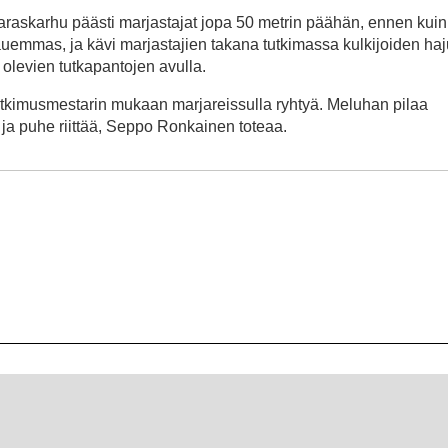
raskarhu päästi marjastajat jopa 50 metrin päähän, ennen kuin 
uemmas, ja kävi marjastajien takana tutkimassa kulkijoiden haju
 olevien tutkapantojen avulla.
tutkimusmestarin mukaan marjareissulla ryhtyä. Meluhan pilaa
 ja puhe riittää, Seppo Ronkainen toteaa.