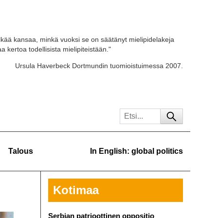
kää kansaa, minkä vuoksi se on säätänyt mielipidelakeja
 kertoa todellisista mielipiteistään."
Ursula Haverbeck Dortmundin tuomioistuimessa 2007.
Talous
In English: global politics
Kotimaa
Serbian patrioottinen oppositio