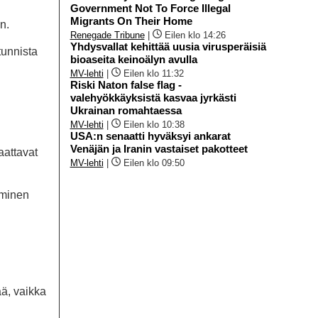
Government Not To Force Illegal
Migrants On Their Home
n.
Renegade Tribune
|
Eilen klo 14:26
Yhdysvallat kehittää uusia virusperäisiä
tunnista
bioaseita keinoälyn avulla
MV-lehti
|
Eilen klo 11:32
Riski Naton false flag -
valehyökkäyksistä kasvaa jyrkästi
Ukrainan romahtaessa
MV-lehti
|
Eilen klo 10:38
USA:n senaatti hyväksyi ankarat
Venäjän ja Iranin vastaiset pakotteet
aattavat
MV-lehti
|
Eilen klo 09:50
eminen
ää, vaikka