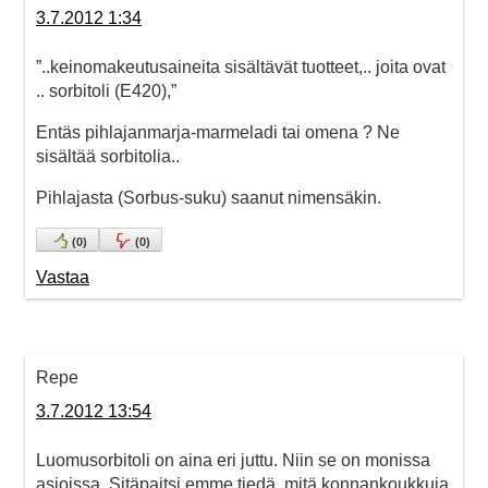
3.7.2012 1:34
”..keinomakeutusaineita sisältävät tuotteet,.. joita ovat
.. sorbitoli (E420),”
Entäs pihlajanmarja-marmeladi tai omena ? Ne
sisältää sorbitolia..
Pihlajasta (Sorbus-suku) saanut nimensäkin.
(
0
)
(
0
)
Vastaa
Repe
3.7.2012 13:54
Luomusorbitoli on aina eri juttu. Niin se on monissa
asioissa. Sitäpaitsi emme tiedä, mitä konnankoukkuja