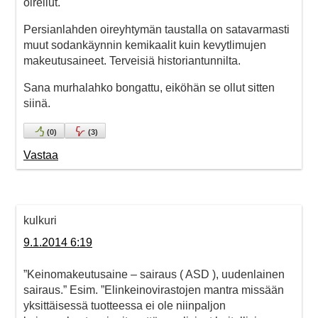
oireilut.
Persianlahden oireyhtymän taustalla on satavarmasti
muut sodankäynnin kemikaalit kuin kevytlimujen
makeutusaineet. Terveisiä historiantunnilta.
Sana murhalahko bongattu, eiköhän se ollut sitten
siinä.
(
0
)
(
3
)
Vastaa
kulkuri
9.1.2014 6:19
”Keinomakeutusaine – sairaus ( ASD ), uudenlainen
sairaus.” Esim. ”Elinkeinovirastojen mantra missään
yksittäisessä tuotteessa ei ole niinpaljon