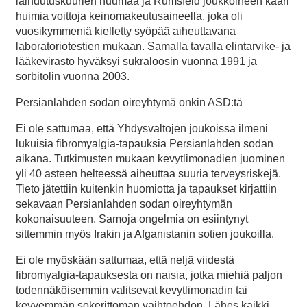
laihdutuskuurien huumaa ja Rumsfeld joukkoineen kääri
huimia voittoja keinomakeutusaineella, joka oli
vuosikymmeniä kielletty syöpää aiheuttavana
laboratoriotestien mukaan. Samalla tavalla elintarvike- ja
lääkevirasto hyväksyi sukraloosin vuonna 1991 ja
sorbitolin vuonna 2003.
Persianlahden sodan oireyhtymä onkin ASD:tä
Ei ole sattumaa, että Yhdysvaltojen joukoissa ilmeni
lukuisia fibromyalgia-tapauksia Persianlahden sodan
aikana. Tutkimusten mukaan kevytlimonadien juominen
yli 40 asteen helteessä aiheuttaa suuria terveysriskejä.
Tieto jätettiin kuitenkin huomiotta ja tapaukset kirjattiin
sekavaan Persianlahden sodan oireyhtymän
kokonaisuuteen. Samoja ongelmia on esiintynyt
sittemmin myös Irakin ja Afganistanin sotien joukoilla.
Ei ole myöskään sattumaa, että neljä viidestä
fibromyalgia-tapauksesta on naisia, jotka miehiä paljon
todennäköisemmin valitsevat kevytlimonadin tai
kevyemmän sokerittoman vaihtoehdon. Lähes kaikki