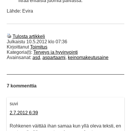
litraa erilaisia juomia päivässä.
Lähde: Evira
Tulosta artikkeli
Julkaistu
10.5.2012 klo 07:36
Kirjoittanut
Toimitus
Kategoria(t):
Terveys ja hyvinvointi
Avainsanat:
asd
,
aspartaami
,
keinomakeutusaine
7 kommenttia
suvi
2.7.2012 6:39
Rohkenen väittää ihan samaa kun yllä oleva teksti, en