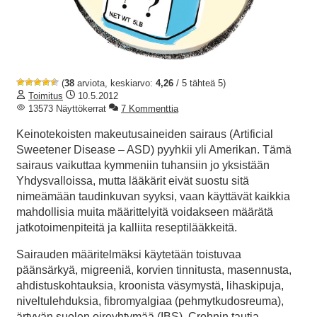
(
38
arviota, keskiarvo:
4,26
/ 5 tähteä 5)
Toimitus
10.5.2012
13573 Näyttökerrat
7 Kommenttia
Keinotekoisten makeutusaineiden sairaus (Artificial
Sweetener Disease – ASD) pyyhkii yli Amerikan. Tämä
sairaus vaikuttaa kymmeniin tuhansiin jo yksistään
Yhdysvalloissa, mutta lääkärit eivät suostu sitä
nimeämään taudinkuvan syyksi, vaan käyttävät kaikkia
mahdollisia muita määrittelyitä voidakseen määrätä
jatkotoimenpiteitä ja kalliita reseptilääkkeitä.
Sairauden määritelmäksi käytetään toistuvaa
päänsärkyä, migreeniä, korvien tinnitusta, masennusta,
ahdistuskohtauksia, kroonista väsymystä, lihaskipuja,
niveltulehduksia, fibromyalgiaa (pehmytkudosreuma),
ärtyvän suolen oireyhtymää (IBS), Crohnin tautia