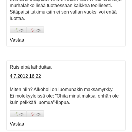
murhalahko lisää tuotaessaan kaikkea teollisesti.
Sitäpaitsi tutkimuksiin ei sen vallan vuoksi voi enää
luottaa.
(
0
)
(
0
)
Vastaa
Ruisleipä laihduttaa
4.7.2012 16:22
Miten niin? Alkoholi on luomunakin maksamyrkky.
Ei molekyyleissä ole: ”Ohita minut maksa, enhän ole
kuin pelkkää luomua”-lippua.
(
0
)
(
0
)
Vastaa