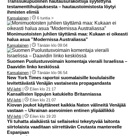
Transsukupuolinen hautausurakoitsija syytettynä
testamenttihuijauksesta – hautaustoimistosta löytyi
ihmisten elimiä
Kansalainen
|
6 tuntia >
Monimuotoisten juhlien täyttämä maa: Kukaan ei oikeasti
halua asua ”Modernissa Australiassa”
Kansalainen
|
Tänään klo 09:04
Suomen Puolustusvoimain komentaja vieraili Israelissa –
Daavidin linko keskiössä
Kansalainen
|
Tänään klo 06:54
New York Times raportoi suomalaisille koululaisille
levitettävästä Venäjän vastaisesta propagandasta
MV-lehti
|
Eilen klo 21:17
Kansallisten lippujen katukielto Britanniassa
MV-lehti
|
Eilen klo 21:07
Kiovan joukot käyttäneet kaikkia Naton välineitä Venäjää
vastaan – Ukrainan asevoimien entinen ylipäällikkö
MV-lehti
|
Eilen klo 19:20
Yli tuhatta alaikäistä tai sellaiseksi tekeytyvää laitonta
siirtolaista vaaditaan siirrettävän Ceutasta mantereelle
Espanjaan