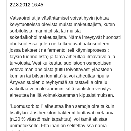
22.8.2012 16:45
Vatsaoireilut ja väsähtämiset voivat hyvin johtua
kevyttuotteissa olevista muista makeuttajista, kuten
sorbitolista, mannitolista tai muista
sokerialkoholimakeuttajista. Nämä imeytyvät huonosti
ohutsuolessa, joten ne kulkeutuvat pakusuoleen,
jossa bakteerit ne fermentoi (eli käymisprosessi;
täysin luonnollista) ja tämä aiheuttaa ilmavaivoja ja
turvotusta. Vesi kulkeutuu suolistoon osmoottisen
vetovoiman ansioista (tuttu toivottavasti yläasteen
kemian tai bilsan tunnilta) ja voi aiheuttaa ripulia.
Ärtyvän suolen oireyhtymää sairastavilla oireilu
vaikuttaa voimakkaammin, sillä suoliston venytys
aiheuttaa heillä voimakkaamman kipuaistimuksen.
”Luomusorbitoli” aiheuttaa ihan samoja oireita kuin
lisättykin. Jos henkilön bakteerit tuottavat metaania
(n.20 % väestö näin tapahtuu), voi tämä altistaa
ummetukselle. Että ihan on selitettävissä nämä