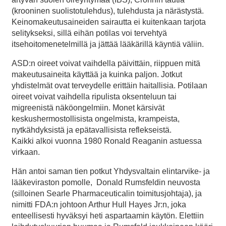
(krooninen suolistotulehdus), tulehdusta ja närästystä.
Keinomakeutusaineiden sairautta ei kuitenkaan tarjota
selitykseksi, sillä eihän potilas voi tervehtyä
itsehoitomenetelmillä ja jättää lääkärillä käyntiä väliin.
ASD:n oireet voivat vaihdella päivittäin, riippuen mitä
makeutusaineita käyttää ja kuinka paljon. Jotkut
yhdistelmät ovat terveydelle erittäin haitallisia. Potilaan
oireet voivat vaihdella ripulista oksenteluun tai
migreenistä näköongelmiin. Monet kärsivät
keskushermostollisista ongelmista, krampeista,
nytkähdyksistä ja epätavallisista reflekseistä.
Kaikki alkoi vuonna 1980 Ronald Reaganin astuessa
virkaan.
Hän antoi saman tien potkut Yhdysvaltain elintarvike- ja
lääkeviraston pomolle, Donald Rumsfeldin neuvosta
(silloinen Searle Pharmaceuticalin toimitusjohtaja), ja
nimitti FDA:n johtoon Arthur Hull Hayes Jr:n, joka
enteellisesti hyväksyi heti aspartaamin käytön. Elettiin