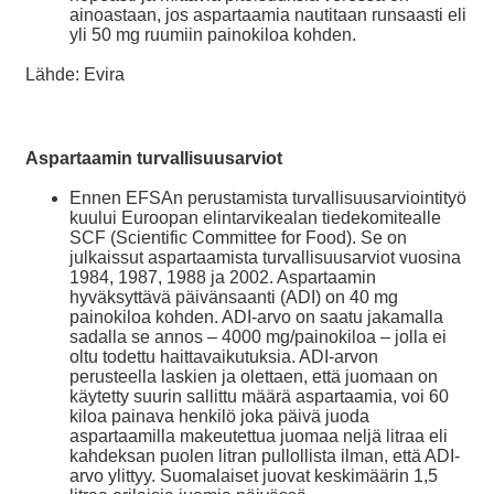
ainoastaan, jos aspartaamia nautitaan runsaasti eli
yli 50 mg ruumiin painokiloa kohden.
Lähde: Evira
Aspartaamin turvallisuusarviot
Ennen EFSAn perustamista turvallisuusarviointityö
kuului Euroopan elintarvikealan tiedekomitealle
SCF (Scientific Committee for Food). Se on
julkaissut aspartaamista turvallisuusarviot vuosina
1984, 1987, 1988 ja 2002. Aspartaamin
hyväksyttävä päivänsaanti (ADI) on 40 mg
painokiloa kohden. ADI-arvo on saatu jakamalla
sadalla se annos – 4000 mg/painokiloa – jolla ei
oltu todettu haittavaikutuksia. ADI-arvon
perusteella laskien ja olettaen, että juomaan on
käytetty suurin sallittu määrä aspartaamia, voi 60
kiloa painava henkilö joka päivä juoda
aspartaamilla makeutettua juomaa neljä litraa eli
kahdeksan puolen litran pullollista ilman, että ADI-
arvo ylittyy. Suomalaiset juovat keskimäärin 1,5