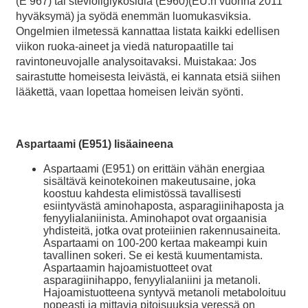
(E 967) tai stevioliglykosidia (E960)(EU:n vuonna 2011
hyväksymä) ja syödä enemmän luomukasviksia.
Ongelmien ilmetessä kannattaa listata kaikki edellisen
viikon ruoka-aineet ja viedä naturopaatille tai
ravintoneuvojalle analysoitavaksi. Muistakaa: Jos
sairastutte homeisesta leivästä, ei kannata etsiä siihen
lääkettä, vaan lopettaa homeisen leivän syönti.
Aspartaami (E951) lisäaineena
Aspartaami (E951) on erittäin vähän energiaa
sisältävä keinotekoinen makeutusaine, joka
koostuu kahdesta elimistössä tavallisesti
esiintyvästä aminohaposta, asparagiinihaposta ja
fenyylialaniinista. Aminohapot ovat orgaanisia
yhdisteitä, jotka ovat proteiinien rakennusaineita.
Aspartaami on 100-200 kertaa makeampi kuin
tavallinen sokeri. Se ei kestä kuumentamista.
Aspartaamin hajoamistuotteet ovat
asparagiinihappo, fenyylialaniini ja metanoli.
Hajoamistuotteena syntyvä metanoli metaboloituu
nopeasti ja mittavia pitoisuuksia veressä on