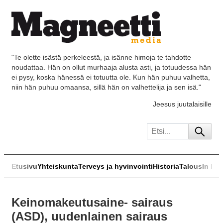
"Te olette isästä perkeleestä, ja isänne himoja te tahdotte
noudattaa. Hän on ollut murhaaja alusta asti, ja totuudessa hän
ei pysy, koska hänessä ei totuutta ole. Kun hän puhuu valhetta,
niin hän puhuu omaansa, sillä hän on valhettelija ja sen isä."
Jeesus juutalaisille
Etusivu
Yhteiskunta
Terveys ja hyvinvointi
Historia
Talous
In Eng
Keinomakeutusaine- sairaus
(ASD), uudenlainen sairaus