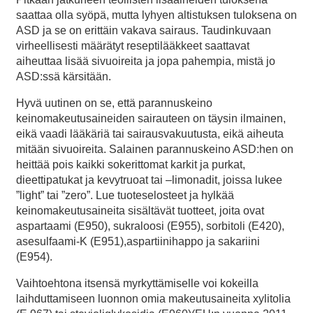
saattaa olla syöpä, mutta lyhyen altistuksen tuloksena on
ASD ja se on erittäin vakava sairaus. Taudinkuvaan
virheellisesti määrätyt reseptilääkkeet saattavat
aiheuttaa lisää sivuoireita ja jopa pahempia, mistä jo
ASD:ssä kärsitään.
Hyvä uutinen on se, että parannuskeino
keinomakeutusaineiden sairauteen on täysin ilmainen,
eikä vaadi lääkäriä tai sairausvakuutusta, eikä aiheuta
mitään sivuoireita. Salainen parannuskeino ASD:hen on
heittää pois kaikki sokerittomat karkit ja purkat,
dieettipatukat ja kevytruoat tai –limonadit, joissa lukee
”light” tai ”zero”. Lue tuoteselosteet ja hylkää
keinomakeutusaineita sisältävät tuotteet, joita ovat
aspartaami (E950), sukraloosi (E955), sorbitoli (E420),
asesulfaami-K (E951),aspartiinihappo ja sakariini
(E954).
Vaihtoehtona itsensä myrkyttämiselle voi kokeilla
laihduttamiseen luonnon omia makeutusaineita xylitolia