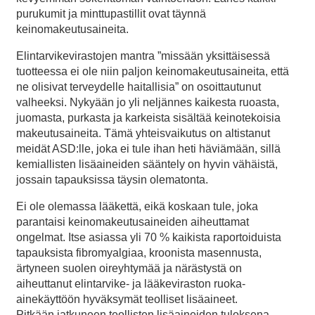
purukumit ja minttupastillit ovat täynnä
keinomakeutusaineita.
Elintarvikevirastojen mantra ”missään yksittäisessä
tuotteessa ei ole niin paljon keinomakeutusaineita, että
ne olisivat terveydelle haitallisia” on osoittautunut
valheeksi. Nykyään jo yli neljännes kaikesta ruoasta,
juomasta, purkasta ja karkeista sisältää keinotekoisia
makeutusaineita. Tämä yhteisvaikutus on altistanut
meidät ASD:lle, joka ei tule ihan heti häviämään, sillä
kemiallisten lisäaineiden sääntely on hyvin vähäistä,
jossain tapauksissa täysin olematonta.
Ei ole olemassa lääkettä, eikä koskaan tule, joka
parantaisi keinomakeutusaineiden aiheuttamat
ongelmat. Itse asiassa yli 70 % kaikista raportoiduista
tapauksista fibromyalgiaa, kroonista masennusta,
ärtyneen suolen oireyhtymää ja närästystä on
aiheuttanut elintarvike- ja lääkeviraston ruoka-
ainekäyttöön hyväksymät teolliset lisäaineet.
Pitkään jatkuneen teollisten lisäaineiden tuloksena