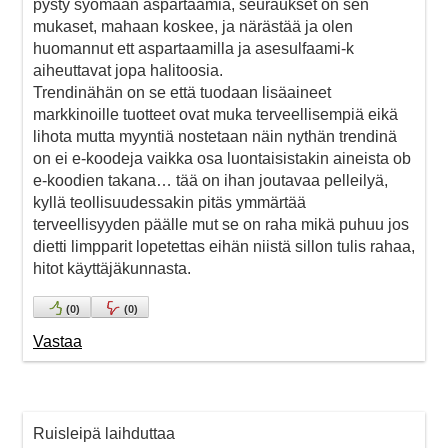
pysty syömään aspartaamia, seuraukset on sen
mukaset, mahaan koskee, ja närästää ja olen
huomannut ett aspartaamilla ja asesulfaami-k
aiheuttavat jopa halitoosia.
Trendinähän on se että tuodaan lisäaineet
markkinoille tuotteet ovat muka terveellisempiä eikä
lihota mutta myyntiä nostetaan näin nythän trendinä
on ei e-koodeja vaikka osa luontaisistakin aineista ob
e-koodien takana… tää on ihan joutavaa pelleilyä,
kyllä teollisuudessakin pitäs ymmärtää
terveellisyyden päälle mut se on raha mikä puhuu jos
dietti limpparit lopetettas eihän niistä sillon tulis rahaa,
hitot käyttäjäkunnasta.
(
0
)
(
0
)
Vastaa
Ruisleipä laihduttaa