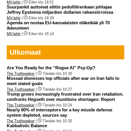
MV-lehti
|
Eilen klo 18:51
Suurpankit auttoivat eliitin pedofiilirenkaan johtajaa
Jeffrey Epsteinia miljardien dollarien rahansiirroissa
MV-lehti
|
Eilen klo 18:29
Agenda on nostaa EU-kansalaisten eläkeikää yli 70
ikävuoteen
MV-lehti
|
Eilen klo 18:14
Ulkomaat
Are You Ready for the “Rogue AI” Psy-Op?
The Truthseeker
|
Tänään klo 10:30
Mossad dismisses top officials after war on Iran fails to
meet stated goals
The Truthseeker
|
Tänään klo 10:27
Trump grows increasingly frustrated over Iran retaliation,
confronts Hegseth over munitions shortages: Report
The Truthseeker
|
Tänään klo 10:24
Nearly 80% of interceptors for a key missile defense
system depleted, sources say
The Truthseeker
|
Tänään klo 10:20
Kabbalistic Balance