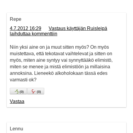
Repe
4.7.2012 16:29
Vastaus käyttäjän Ruisleipä
laihduttaa kommenttiin
Niin yksi aine on ja muut sitten myös? On myös
muistettava, että tekotavat vaihtelevat ja sitten on
myös, miten aine syntyy vai synnyttääkö elimistö,
miten se menee ja mistä elimistöön ja millaisina
annoksina. Lieneekö alkoholokaan tässä edes
varmasti ok?
(
0
)
(
0
)
Vastaa
Lennu