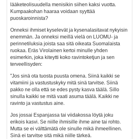
lääketeolisuudella menisikin siihen kaksi vuotta.
Kumpaakohan haaraa voidaan syyttää
puoskaroinnista?
Onneksi ihmiset kyselevät ja kysenalasitavat nykyisin
enemmän. Ja onneksi meillä vielä on LUOMU- ja
perinnetiluksia joista saa sitä oikeata Suomalaista
ruokaa. Eräs Virolainen kertoi minulle yhden
esimerkin, joka kiteytti koko ravintoketjun ja sen
terveellisyden:
”Jos sinä ota tuosta puusta omena. Siinä kaikki se
vitamiini ja vastustuskyky mitä sinä tarvitse. Siinä
pakko ne olla että se edes pysty kasva täälä. Sillo
sinulla kaikki se mitä vaati asuma täälä. Kaikki ne
ravinto ja vastustus aine.
Jos jossai Espanjassa tai viidakossa löytä joku
erikois kasvi. Se niille ihmisille ihme aine tai rohto.
Mutta se ei välttämätä ole sinulle mikä ihmeellinen.
Sinä ei tarvitse sitä mikä niille tärkeä.