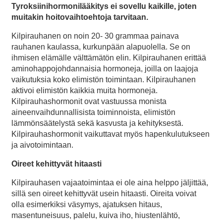
Tyroksiinihormonilääkitys ei sovellu kaikille, joten
muitakin hoitovaihtoehtoja tarvitaan.
Kilpirauhanen on noin 20- 30 grammaa painava
rauhanen kaulassa, kurkunpään alapuolella. Se on
ihmisen elämälle välttämätön elin. Kilpirauhanen erittää
aminohappojohdannaisia hormoneja, joilla on laajoja
vaikutuksia koko elimistön toimintaan. Kilpirauhanen
aktivoi elimistön kaikkia muita hormoneja.
Kilpirauhashormonit ovat vastuussa monista
aineenvaihdunnallisista toiminnoista, elimistön
lämmönsäätelystä sekä kasvusta ja kehityksestä.
Kilpirauhashormonit vaikuttavat myös hapenkulutukseen
ja aivotoimintaan.
Oireet kehittyvät hitaasti
Kilpirauhasen vajaatoimintaa ei ole aina helppo jäljittää,
sillä sen oireet kehittyvät usein hitaasti. Oireita voivat
olla esimerkiksi väsymys, ajatuksen hitaus,
masentuneisuus, palelu, kuiva iho, hiustenlähtö,