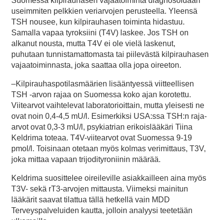
Suomessa kilpirauhasen vajaatoiminta diagnosoidaan
useimmiten pelkkien veriarvojen perusteella. Yleensä
TSH nousee, kun kilpirauhasen toiminta hidastuu.
Samalla vapaa tyroksiini (T4V) laskee. Jos TSH on
alkanut nousta, mutta T4V ei ole vielä laskenut,
puhutaan tunnistamattomasta tai piilevästä kilpirauhasen
vajaatoiminnasta, joka saattaa olla jopa oireeton.
–Kilpirauhaspotilasmäärien lisääntyessä viitteellisen
TSH -arvon rajaa on Suomessa koko ajan korotettu.
Viitearvot vaihtelevat laboratorioittain, mutta yleisesti ne
ovat noin 0,4-4,5 mU/l. Esimerkiksi USA:ssa TSH:n raja-
arvot ovat 0,3-3 mU/l, psykiatrian erikoislääkäri Tiina
Keldrima toteaa. T4V-viitearvot ovat Suomessa 9-19
pmol/l. Toisinaan otetaan myös kolmas verimittaus, T3V,
joka mittaa vapaan trijodityroniinin määrää.
Keldrima suosittelee oireileville asiakkailleen aina myös
T3V- sekä rT3-arvojen mittausta. Viimeksi mainitun
lääkärit saavat tilattua tällä hetkellä vain MDD
Terveyspalveluiden kautta, jolloin analyysi teetetään