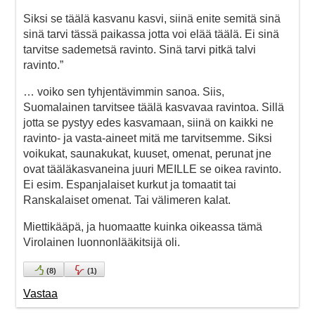
Siksi se täälä kasvanu kasvi, siinä enite semitä sinä
sinä tarvi tässä paikassa jotta voi elää täälä. Ei sinä
tarvitse sademetsä ravinto. Sinä tarvi pitkä talvi
ravinto.”
… voiko sen tyhjentävimmin sanoa. Siis,
Suomalainen tarvitsee täälä kasvavaa ravintoa. Sillä
jotta se pystyy edes kasvamaan, siinä on kaikki ne
ravinto- ja vasta-aineet mitä me tarvitsemme. Siksi
voikukat, saunakukat, kuuset, omenat, perunat jne
ovat tääläkasvaneina juuri MEILLE se oikea ravinto.
Ei esim. Espanjalaiset kurkut ja tomaatit tai
Ranskalaiset omenat. Tai välimeren kalat.
Miettikääpä, ja huomaatte kuinka oikeassa tämä
Virolainen luonnonlääkitsijä oli.
(
8
)
(
1
)
Vastaa