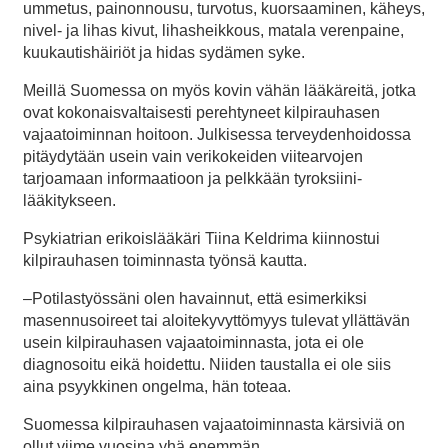
ummetus, painonnousu, turvotus, kuorsaaminen, käheys,
nivel- ja lihas kivut, lihasheikkous, matala verenpaine,
kuukautishäiriöt ja hidas sydämen syke.
Meillä Suomessa on myös kovin vähän lääkäreitä, jotka
ovat kokonaisvaltaisesti perehtyneet kilpirauhasen
vajaatoiminnan hoitoon. Julkisessa terveydenhoidossa
pitäydytään usein vain verikokeiden viitearvojen
tarjoamaan informaatioon ja pelkkään tyroksiini-
lääkitykseen.
Psykiatrian erikoislääkäri Tiina Keldrima kiinnostui
kilpirauhasen toiminnasta työnsä kautta.
–Potilastyössäni olen havainnut, että esimerkiksi
masennusoireet tai aloitekyvyttömyys tulevat yllättävän
usein kilpirauhasen vajaatoiminnasta, jota ei ole
diagnosoitu eikä hoidettu. Niiden taustalla ei ole siis
aina psyykkinen ongelma, hän toteaa.
Suomessa kilpirauhasen vajaatoiminnasta kärsiviä on
ollut viime vuosina yhä enemmän.