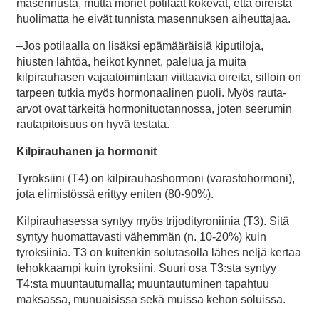
masennusta, mutta monet potilaat kokevat, että oireista
huolimatta he eivät tunnista masennuksen aiheuttajaa.
–Jos potilaalla on lisäksi epämääräisiä kiputiloja,
hiusten lähtöä, heikot kynnet, palelua ja muita
kilpirauhasen vajaatoimintaan viittaavia oireita, silloin on
tarpeen tutkia myös hormonaalinen puoli. Myös rauta-
arvot ovat tärkeitä hormonituotannossa, joten seerumin
rautapitoisuus on hyvä testata.
Kilpirauhanen ja hormonit
Tyroksiini (T4) on kilpirauhashormoni (varastohormoni),
jota elimistössä erittyy eniten (80-90%).
Kilpirauhasessa syntyy myös trijodityroniinia (T3). Sitä
syntyy huomattavasti vähemmän (n. 10-20%) kuin
tyroksiinia. T3 on kuitenkin solutasolla lähes neljä kertaa
tehokkaampi kuin tyroksiini. Suuri osa T3:sta syntyy
T4:sta muuntautumalla; muuntautuminen tapahtuu
maksassa, munuaisissa sekä muissa kehon soluissa.