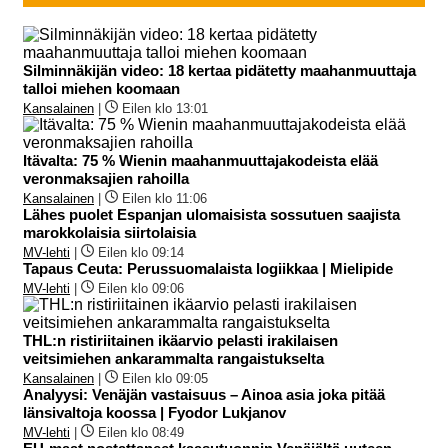
Silminnäkijän video: 18 kertaa pidätetty maahanmuuttaja
talloi miehen koomaan
Kansalainen
|
Eilen klo 13:01
Itävalta: 75 % Wienin maahanmuuttajakodeista elää
veronmaksajien rahoilla
Kansalainen
|
Eilen klo 11:06
Lähes puolet Espanjan ulomaisista sossutuen saajista
marokkolaisia siirtolaisia
MV-lehti
|
Eilen klo 09:14
Tapaus Ceuta: Perussuomalaista logiikkaa | Mielipide
MV-lehti
|
Eilen klo 09:06
THL:n ristiriitainen ikäarvio pelasti irakilaisen
veitsimiehen ankarammalta rangaistukselta
Kansalainen
|
Eilen klo 09:05
Analyysi: Venäjän vastaisuus – Ainoa asia joka pitää
länsivaltoja koossa | Fyodor Lukjanov
MV-lehti
|
Eilen klo 08:49