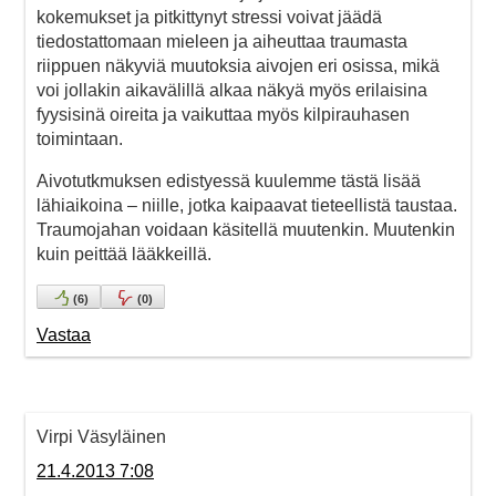
kokemukset ja pitkittynyt stressi voivat jäädä
tiedostattomaan mieleen ja aiheuttaa traumasta
riippuen näkyviä muutoksia aivojen eri osissa, mikä
voi jollakin aikavälillä alkaa näkyä myös erilaisina
fyysisinä oireita ja vaikuttaa myös kilpirauhasen
toimintaan.
Aivotutkmuksen edistyessä kuulemme tästä lisää
lähiaikoina – niille, jotka kaipaavat tieteellistä taustaa.
Traumojahan voidaan käsitellä muutenkin. Muutenkin
kuin peittää lääkkeillä.
(
6
)
(
0
)
Vastaa
Virpi Väsyläinen
21.4.2013 7:08