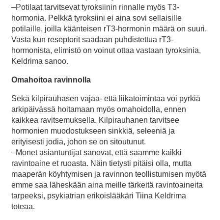
–Potilaat tarvitsevat tyroksiinin rinnalle myös T3-
hormonia. Pelkkä tyroksiini ei aina sovi sellaisille
potilaille, joilla käänteisen rT3-hormonin määrä on suuri.
Vasta kun reseptorit saadaan puhdistettua rT3-
hormonista, elimistö on voinut ottaa vastaan tyroksinia,
Keldrima sanoo.
Omahoitoa ravinnolla
Sekä kilpirauhasen vajaa- että liikatoimintaa voi pyrkiä
arkipäivässä hoitamaan myös omahoidolla, ennen
kaikkea ravitsemuksella. Kilpirauhanen tarvitsee
hormonien muodostukseen sinkkiä, seleeniä ja
erityisesti jodia, johon se on sitoutunut.
–Monet asiantuntijat sanovat, että saamme kaikki
ravintoaine et ruoasta. Näin tietysti pitäisi olla, mutta
maaperän köyhtymisen ja ravinnon teollistumisen myötä
emme saa läheskään aina meille tärkeitä ravintoaineita
tarpeeksi, psykiatrian erikoislääkäri Tiina Keldrima
toteaa.