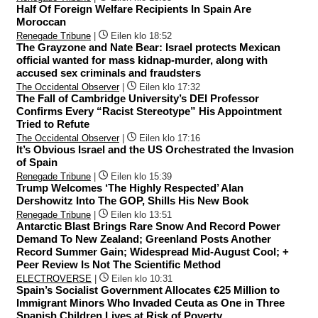
Half Of Foreign Welfare Recipients In Spain Are
Moroccan
Renegade Tribune
|
Eilen klo 18:52
The Grayzone and Nate Bear: Israel protects Mexican
official wanted for mass kidnap-murder, along with
accused sex criminals and fraudsters
The Occidental Observer
|
Eilen klo 17:32
The Fall of Cambridge University’s DEI Professor
Confirms Every “Racist Stereotype” His Appointment
Tried to Refute
The Occidental Observer
|
Eilen klo 17:16
It’s Obvious Israel and the US Orchestrated the Invasion
of Spain
Renegade Tribune
|
Eilen klo 15:39
Trump Welcomes ‘The Highly Respected’ Alan
Dershowitz Into The GOP, Shills His New Book
Renegade Tribune
|
Eilen klo 13:51
Antarctic Blast Brings Rare Snow And Record Power
Demand To New Zealand; Greenland Posts Another
Record Summer Gain; Widespread Mid-August Cool; +
Peer Review Is Not The Scientific Method
ELECTROVERSE
|
Eilen klo 10:31
Spain’s Socialist Government Allocates €25 Million to
Immigrant Minors Who Invaded Ceuta as One in Three
Spanish Children Lives at Risk of Poverty