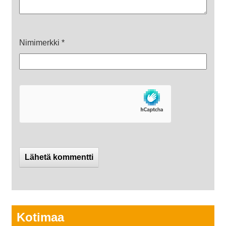
Nimimerkki
*
Kotimaa