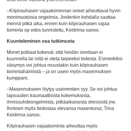
–Kilpirauhasen vajaatoiminnan oireet aiheuttavat hyvin
monimuotoisia ongelmia. Joidenkin kohdalla saattaa
mennä pitkä aika, ennen kuin kilpirauhasen vajaa
toiminta op edes tunnistettu, Keldrima sanoo.
Kuunteleminen osa tutkimusta
Monet potilaat kokevat, että heidän oireitaan ei
kuunnella tai niitä ei oteta tarpeeksi todesta. Esimerkiksi
väsymys voi johtua muustakin kuin kilpirauhasen
toimintahäiriöstä – ja on usein myös masennuksen
kumppani.
–Masennukseen löytyy useimmiten syy. Se voi johtua
lapsuuden traumaattisista kokemuksista,
ihmissuhdeongelmista, pitkäaikaisesta stressistä jne.
Ihminen myös tiedostaa olevansa masentunut, Tiina
Keldrima sanoo.
Kilpirauhasen vajaatoiminta aiheuttaa myös