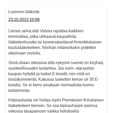
Luonnon lääkintä
23.10.2013 10:08
Lienee selvä että Valvira rajoittaa kaikkien
toimivaltaa, jotka uhkaavat kaupallista
lääketeolisuutta tai kyseenalasitavat Amerikkalaisen
koululääketieteen. Niinhän niitänoitiakin poltettiin
aikoinaan roviolla.
Siinä ollaan oikeassa että nykyisin ravinto on köyhää,
suurteollisuuden tuotantoa. Jos esim. otat pullan
kaupan hyllyltä ja lasket E-koodit, niin niitä on
toistakymmentä. Kakussa laskettiin kerran yli 30 E-
koodia. Se ei kerro ainakaan normaalista luomu-
tuotannosta.
Kilpirauhasta voi hoitaa myös Perinteisen Kiinalaisen
lääketeiteen keinoin. Se saa kipirauhasen parissa
viikossa tasapainoon vaikka holistisella