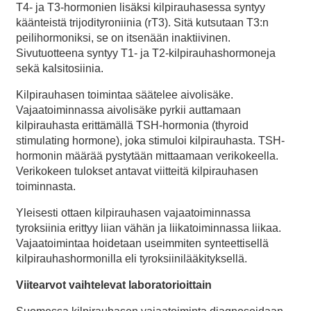
T4- ja T3-hormonien lisäksi kilpirauhasessa syntyy
käänteistä trijodityroniinia (rT3). Sitä kutsutaan T3:n
peilihormoniksi, se on itsenään inaktiivinen.
Sivutuotteena syntyy T1- ja T2-kilpirauhashormoneja
sekä kalsitosiinia.
Kilpirauhasen toimintaa säätelee aivolisäke.
Vajaatoiminnassa aivolisäke pyrkii auttamaan
kilpirauhasta erittämällä TSH-hormonia (thyroid
stimulating hormone), joka stimuloi kilpirauhasta. TSH-
hormonin määrää pystytään mittaamaan verikokeella.
Verikokeen tulokset antavat viitteitä kilpirauhasen
toiminnasta.
Yleisesti ottaen kilpirauhasen vajaatoiminnassa
tyroksiinia erittyy liian vähän ja liikatoiminnassa liikaa.
Vajaatoimintaa hoidetaan useimmiten synteettisellä
kilpirauhashormonilla eli tyroksiinilääkityksellä.
Viitearvot vaihtelevat laboratorioittain