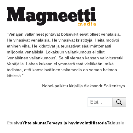
”Venäjän vallanneet johtavat bolševikit eivät olleet venäläisiä.
He vihasivat venäläisiä. He vihasivat kristittyjä. Heitä motivoi
etninen viha. He kiduttivat ja teurastivat säälimättömästi
miljoonia venäläisiä. Lokakuun vallankumous ei ollut
'venäläinen vallankumous'. Se oli vieraan kansan valloitusretki
Venäjällä. Lähes kukaan ei ymmärrä tätä vieläkään, mikä
todistaa, että kansainvälinen valtamedia on saman heimon
käsissä.”
Nobel-palkittu kirjailija Aleksandr Solženitsyn.
Etusivu
Yhteiskunta
Terveys ja hyvinvointi
Historia
Talous
In Eng