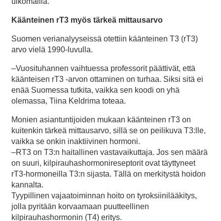
ulkomailla.
Käänteinen rT3 myös tärkeä mittausarvo
Suomen verianalyyseissä otettiin käänteinen T3 (rT3)
arvo vielä 1990-luvulla.
–Vuosituhannen vaihtuessa professorit päättivät, että
käänteisen rT3 -arvon ottaminen on turhaa. Siksi sitä ei
enää Suomessa tutkita, vaikka sen koodi on yhä
olemassa, Tiina Keldrima toteaa.
Monien asiantuntijoiden mukaan käänteinen rT3 on
kuitenkin tärkeä mittausarvo, sillä se on peilikuva T3:lle,
vaikka se onkin inaktiivinen hormoni.
–RT3 on T3:n haitallinen vastavaikuttaja. Jos sen määrä
on suuri, kilpirauhashormonireseptorit ovat täyttyneet
rT3-hormoneilla T3:n sijasta. Tällä on merkitystä hoidon
kannalta.
Tyypillinen vajaatoiminnan hoito on tyroksiinilääkitys,
jolla pyritään korvaamaan puutteellinen
kilpirauhashormonin (T4) eritys.