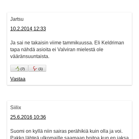
Jartsu
10.2.2014 12:33
Ja sai ne takaisin viime tammikuussa. Eli Keldriman
tapa nähdä asioita ei Valviran mielestä ole
vääränsuuntaista.
(
7
)
(
1
)
Vastaa
Siilix
25.6.2016 10:36
Suomi on kyllä niin sairas perähikiä kuin olla ja voi.
Pakko lähteä ulkomaille saamaan hoitoa kun en jaksa