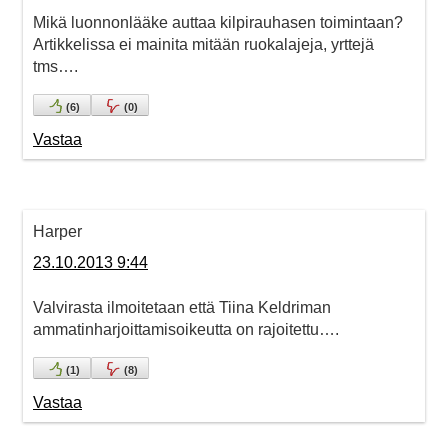
Mikä luonnonlääke auttaa kilpirauhasen toimintaan?
Artikkelissa ei mainita mitään ruokalajeja, yrttejä
tms….
(
6
)
(
0
)
Vastaa
Harper
23.10.2013 9:44
Valvirasta ilmoitetaan että Tiina Keldriman
ammatinharjoittamisoikeutta on rajoitettu….
(
1
)
(
8
)
Vastaa