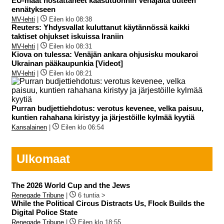
EU-maat nostattaneet kaasutuonnin Venäjältä uuteen
ennätykseen
MV-lehti
|
Eilen klo 08:38
Reuters: Yhdysvallat kuluttanut käytännössä kaikki
taktiset ohjukset iskuissa Iraniin
MV-lehti
|
Eilen klo 08:31
Kiova on tulessa: Venäjän ankara ohjusisku moukaroi
Ukrainan pääkaupunkia [Videot]
MV-lehti
|
Eilen klo 08:21
Purran budjettiehdotus: verotus kevenee, velka paisuu,
kuntien rahahana kiristyy ja järjestöille kylmää kyytiä
Kansalainen
|
Eilen klo 06:54
Ulkomaat
The 2026 World Cup and the Jews
Renegade Tribune
|
6 tuntia >
While the Political Circus Distracts Us, Flock Builds the
Digital Police State
Renegade Tribune
|
Eilen klo 18:55