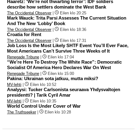
Haaretz: ‘We’re not thwarting terror’: IDF soldiers
describe how settlers dominate the West Bank
The Occidental Observer
|
Eilen klo 20:25
Mark Wauck: Trita Parsi Assesses The Current Situation
And The New ‘Lobby’ Book
The Occidental Observer
|
Eilen klo 18:36
Croatia for Rent
The Occidental Observer
|
Eilen klo 17:31
Job Loss Is the Most Likely SHTF Event You’ll Ever Face,
Most Americans Can’t Survive Three Weeks of It
Renegade Tribune
|
Eilen klo 17:04
“We’re Here To Destroy The White Race”: Democratic
Socialist Of America Hero Declares War On West
Renegade Tribune
|
Eilen klo 15:00
Pakina: Ukrainan sota jatkuu, mutta miksi?
MV-lehti
|
Eilen klo 10:52
Analyysi: Tucker Carlsonista seuraava Yhdysvaltojen
presidentti? | Tarik Cyril Amar
MV-lehti
|
Eilen klo 10:35
World Control Under Cover of War
The Truthseeker
|
Eilen klo 10:28