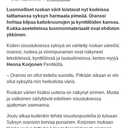
Luonnolliset ruskan värit loistavat nyt kodeissa
taittamassa syksyn harmaata pimeää. Oranssi
hohtaa kilpaa kattokruunujen ja kynttilöiden kanssa.
Kukka-asetelmissa luonnonmateriaalit ovat ehdoton
ykkönen.
Kotien sisustuksessa syksyä on väritetty ruskan väreillä:
oranssi, ruskea ja viininpunainen ovat näkyneet
tekstiileissä, kynttilöissä ja lautasliinoissa, kertoo myyjä
Henna Korjonen
Pentikiltä.
– Oranssi on ollut todella suosittu. Pitkään aikaan ei ole
ollut syksyllä niin herkullista väriä.
Ruskan värien lisäksi uutena on näkynyt sininen. Musta
ja valkoinen säilyttävät edelleen sisustuksessa
ajattoman asemansa.
Joulu alkaa kuitenkin tehdä sisustuspuolella jo tuloaan.
Syksyn oranssin korvaa punainen. Korjosen mukaan