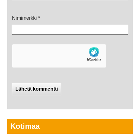
Nimimerkki
*
Kotimaa