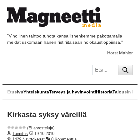
"Vihollinen tahtoo tuhota kansallishenkemme pakottamalla
meidät uskomaan hänen ristiriitaisaan holokaustioppiinsa."
Horst Mahler
Etusivu
Yhteiskunta
Terveys ja hyvinvointi
Historia
Talous
In Eng
Kirkasta syksy väreillä
(Ei arvosteluja)
Toimitus
19.10.2010
1429 Näyttökerrat
0 Kommenttia