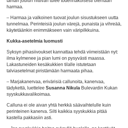
tämän joulun hittiväri tulee todennäköisesti olemaan
harmaa.
– Harmaa ja valkoinen tuovat joulun sisustukseen uutta
tunnelmaa. Perinteisiä joulun värejä, punaista ja vihreää,
käytetäänkin enimmäkseen vain väripilkkuina.
Kukka-asetelmia luomusti
Syksyn pihasiivoukset kannattaa tehdä viimeistään nyt:
ilma kylmenee ja pian lumi on pysyvästi maassa.
Lakastuneiden kesäkukkien tilalle istutetaan
talviasetelmat piristämään harmaata pihaa.
– Marjakanervaa, erivärisiä callunoita, kanervaa,
tädykettä, luettelee
Susanna Nikula
Bulevardin Kukan
syyskukkavalikoimaa.
Calluna ei ole aivan yhtä herkkä säävaihtelulle kuin
perinteinen kanerva. Silti kaikkia syyskukkia pitää
kastella pakkasiin asti.