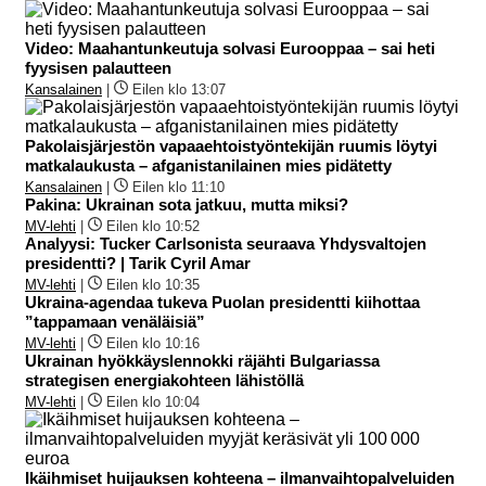
Video: Maahantunkeutuja solvasi Eurooppaa – sai heti
fyysisen palautteen
Kansalainen
|
Eilen klo 13:07
Pakolaisjärjestön vapaaehtoistyöntekijän ruumis löytyi
matkalaukusta – afganistanilainen mies pidätetty
Kansalainen
|
Eilen klo 11:10
Pakina: Ukrainan sota jatkuu, mutta miksi?
MV-lehti
|
Eilen klo 10:52
Analyysi: Tucker Carlsonista seuraava Yhdysvaltojen
presidentti? | Tarik Cyril Amar
MV-lehti
|
Eilen klo 10:35
Ukraina-agendaa tukeva Puolan presidentti kiihottaa
”tappamaan venäläisiä”
MV-lehti
|
Eilen klo 10:16
Ukrainan hyökkäyslennokki räjähti Bulgariassa
strategisen energiakohteen lähistöllä
MV-lehti
|
Eilen klo 10:04
Ikäihmiset huijauksen kohteena – ilmanvaihtopalveluiden