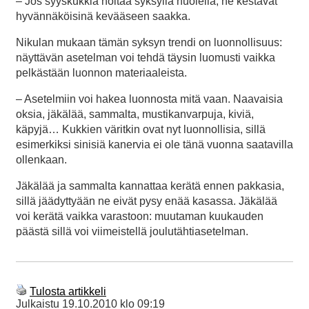
– Jos syyskukkia hoitaa syksyllä huolella, ne kestävät
hyvännäköisinä kevääseen saakka.
Nikulan mukaan tämän syksyn trendi on luonnollisuus:
näyttävän asetelman voi tehdä täysin luomusti vaikka
pelkästään luonnon materiaaleista.
– Asetelmiin voi hakea luonnosta mitä vaan. Naavaisia
oksia, jäkälää, sammalta, mustikanvarpuja, kiviä,
käpyjä… Kukkien väritkin ovat nyt luonnollisia, sillä
esimerkiksi sinisiä kanervia ei ole tänä vuonna saatavilla
ollenkaan.
Jäkälää ja sammalta kannattaa kerätä ennen pakkasia,
sillä jäädyttyään ne eivät pysy enää kasassa. Jäkälää
voi kerätä vaikka varastoon: muutaman kuukauden
päästä sillä voi viimeistellä joulutähtiasetelman.
Tulosta artikkeli
Julkaistu
19.10.2010 klo 09:19