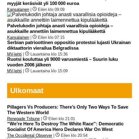
myyjät keräsivät yli 100 000 euroa
Kansalainen
|
Eilen klo 09:09
Palvelukodin johtaja anasti vaarallisia opioideja –
asukkaille annettiin laimennettua kipulääkettä
Kansalainen
|
Eilen klo 07:15
Serbian patrioottinen oppositio protestoi lujasti Ukrainan
diktaattorin vierailua Belgradissa
MV-lehti
|
Lauantaina klo 15:36
Ruotsi kouluttaa yli 9000 varusmiestä – Suurin luku
vuoden 2006 jälkeen
MV-lehti
|
Lauantaina klo 15:09
Ulkomaat
Pillagers Vs Producers: There’s Only Two Ways To Save
The Western World
Renegade Tribune
|
Eilen klo 21:01
“We’re Here To Destroy The White Race”: Democratic
Socialist Of America Hero Declares War On West
The Occidental Observer
|
Eilen klo 20:54