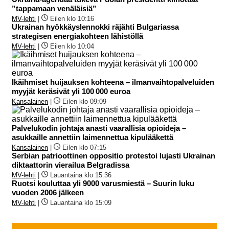
”tappamaan venäläisiä”
MV-lehti
|
Eilen klo 10:16
Ukrainan hyökkäyslennokki räjähti Bulgariassa
strategisen energiakohteen lähistöllä
MV-lehti
|
Eilen klo 10:04
Ikäihmiset huijauksen kohteena – ilmanvaihtopalveluiden
myyjät keräsivät yli 100 000 euroa
Kansalainen
|
Eilen klo 09:09
Palvelukodin johtaja anasti vaarallisia opioideja –
asukkaille annettiin laimennettua kipulääkettä
Kansalainen
|
Eilen klo 07:15
Serbian patrioottinen oppositio protestoi lujasti Ukrainan
diktaattorin vierailua Belgradissa
MV-lehti
|
Lauantaina klo 15:36
Ruotsi kouluttaa yli 9000 varusmiestä – Suurin luku
vuoden 2006 jälkeen
MV-lehti
|
Lauantaina klo 15:09