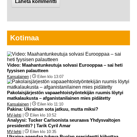
Kotimaa
Video: Maahantunkeutuja solvasi Eurooppaa – sai heti
fyysisen palautteen
Kansalainen
|
Eilen klo 13:07
Pakolaisjärjestön vapaaehtoistyöntekijän ruumis löytyi
matkalaukusta – afganistanilainen mies pidätetty
Kansalainen
|
Eilen klo 11:10
Pakina: Ukrainan sota jatkuu, mutta miksi?
MV-lehti
|
Eilen klo 10:52
Analyysi: Tucker Carlsonista seuraava Yhdysvaltojen
presidentti? | Tarik Cyril Amar
MV-lehti
|
Eilen klo 10:35
Ukraina-agendaa tukeva Puolan presidentti kiihottaa