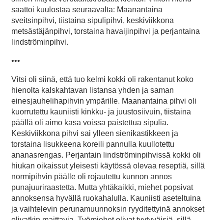
saattoi kuulostaa seuraavalta: Maanantaina
sveitsinpihvi, tiistaina sipulipihvi, keskiviikkona
metsästäjänpihvi, torstaina havaijinpihvi ja perjantaina
lindströminpihvi.
•••
Vitsi oli siinä, että tuo kelmi kokki oli rakentanut koko
hienolta kalskahtavan listansa yhden ja saman
einesjauhelihapihvin ympärille. Maanantaina pihvi oli
kuorrutettu kauniisti kinkku- ja juustosiivuin, tiistaina
päällä oli aimo kasa voissa paistettua sipulia.
Keskiviikkona pihvi sai ylleen sienikastikkeen ja
torstaina lisukkeena koreili pannulla kuullotettu
ananasrengas. Perjantain lindströminpihvissä kokki oli
hiukan oikaissut yleisesti käytössä olevaa reseptiä, sillä
normipihvin päälle oli rojautettu kunnon annos
punajuuriraastetta. Mutta yhtäkaikki, miehet popsivat
annoksensa hyvällä ruokahalulla. Kauniisti aseteltuina
ja vaihtelevin perunamuunnoksin ryyditettyinä annokset
olivatkin maittavia. Työmiehet olivat tyytyväisiä, sillä