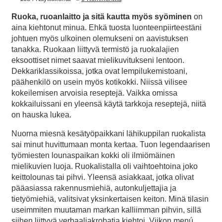
Ruoka, ruoanlaitto ja sitä kautta myös syöminen
on
aina kiehtonut minua. Ehkä tuosta luonteenpiirteestäni
johtuen myös ulkoinen olemukseni on aavistuksen
tanakka. Ruokaan liittyvä termistö ja ruokalajien
eksoottiset nimet saavat mielikuvitukseni lentoon.
Dekkariklassikoissa, jotka ovat lempilukemistoani,
päähenkilö on usein myös kotikokki. Niissä vilisee
kokeilemisen arvoisia reseptejä. Vaikka omissa
kokkailuissani en yleensä käytä tarkkoja reseptejä, niitä
on hauska lukea.
Nuorna miesnä kesätyöpaikkani lähikuppilan ruokalista
sai minut huvittumaan monta kertaa. Tuon legendaarisen
työmiesten lounaspaikan kokki oli ilmiömäinen
mielikuvien luoja. Ruokalistalla oli vaihtoehtoina joko
keittolounas tai pihvi. Yleensä asiakkaat, jotka olivat
pääasiassa rakennusmiehiä, autonkuljettajia ja
tietyömiehiä, valitsivat yksinkertaisen keiton. Minä tilasin
useimmiten muutaman markan kalliimman pihvin, sillä
siihen liittyvä verbaaliakrobatia kiehtoi. Viikon menú