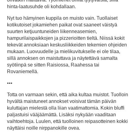
hinta-laatusuhde oli kohdallaan.
Nyt tuo hämyinen kuppila on muisto vain. Tuollaiset
kotikutoiset jokamiehen paikat ovat saaneet väistyä
suurten ketjuuntuneiden liikenneasemien,
hampurilaispaikkojen ja pizzerioitten tieltä. Niissä kokit
tekevät annoksiaan keskusliikkeiden tekemien ohjeiden
mukaan. Luovuudelle ja mielikuvitukselle ei ole tilaa,
sillä annoksen on maistuttava ja näytettävä samalta
syötiinpä se sitten Raisiossa, Raahessa tai
Rovaniemellä.
•••
Totta on varmaan sekin, että aika kultaa muistot. Tuolloin
hyvältä maistuneet annokset voisivat tämän päivän
kuluttajan mielestä olla liian vaatimattomia. Kokin bluffi
paljastuisi vääjäämättä. Lisäksi nykyään vaaditaan
vaihtoehtoja. Luulen, että tuolloinen reipasotteinen kokki
näyttäisi noille nirppanokille ovea.