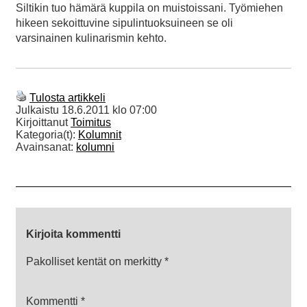
Siltikin tuo hämärä kuppila on muistoissani. Työmiehen
hikeen sekoittuvine sipulintuoksuineen se oli
varsinainen kulinarismin kehto.
Tulosta artikkeli
Julkaistu
18.6.2011 klo 07:00
Kirjoittanut
Toimitus
Kategoria(t):
Kolumnit
Avainsanat:
kolumni
Kirjoita kommentti
Pakolliset kentät on merkitty
*
Kommentti
*