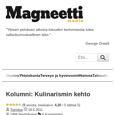
"Yleisen petoksen aikoina totuuden kertomisesta tulee
vallankumouksellinen teko."
George Orwell
Etusivu
Yhteiskunta
Terveys ja hyvinvointi
Historia
Talous
In Eng
Kolumni: Kulinarismin kehto
(
5
arviota, keskiarvo:
4,20
/ 5 tähteä 5)
Toimitus
18.6.2011
1884 Näyttökerrat
0 Kommenttia