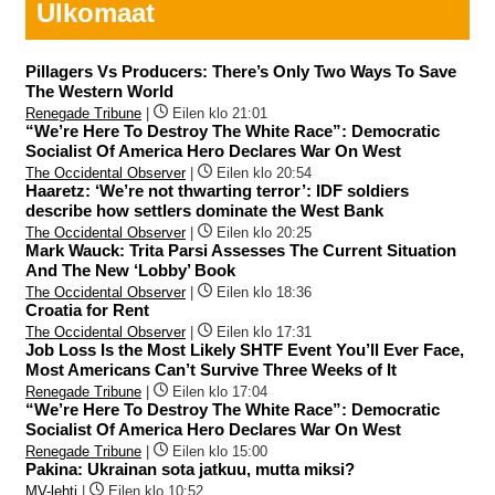
Ulkomaat
Pillagers Vs Producers: There’s Only Two Ways To Save
The Western World
Renegade Tribune
|
Eilen klo 21:01
“We’re Here To Destroy The White Race”: Democratic
Socialist Of America Hero Declares War On West
The Occidental Observer
|
Eilen klo 20:54
Haaretz: ‘We’re not thwarting terror’: IDF soldiers
describe how settlers dominate the West Bank
The Occidental Observer
|
Eilen klo 20:25
Mark Wauck: Trita Parsi Assesses The Current Situation
And The New ‘Lobby’ Book
The Occidental Observer
|
Eilen klo 18:36
Croatia for Rent
The Occidental Observer
|
Eilen klo 17:31
Job Loss Is the Most Likely SHTF Event You’ll Ever Face,
Most Americans Can’t Survive Three Weeks of It
Renegade Tribune
|
Eilen klo 17:04
“We’re Here To Destroy The White Race”: Democratic
Socialist Of America Hero Declares War On West
Renegade Tribune
|
Eilen klo 15:00
Pakina: Ukrainan sota jatkuu, mutta miksi?
MV-lehti
|
Eilen klo 10:52