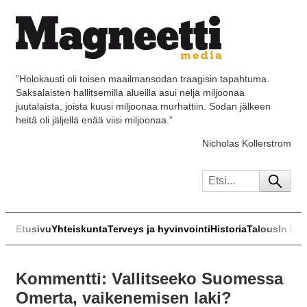
”Holokausti oli toisen maailmansodan traagisin tapahtuma.
Saksalaisten hallitsemilla alueilla asui neljä miljoonaa
juutalaista, joista kuusi miljoonaa murhattiin. Sodan jälkeen
heitä oli jäljellä enää viisi miljoonaa.”
Nicholas Kollerstrom
Etusivu
Yhteiskunta
Terveys ja hyvinvointi
Historia
Talous
In Eng
Kommentti: Vallitseeko Suomessa
Omerta, vaikenemisen laki?