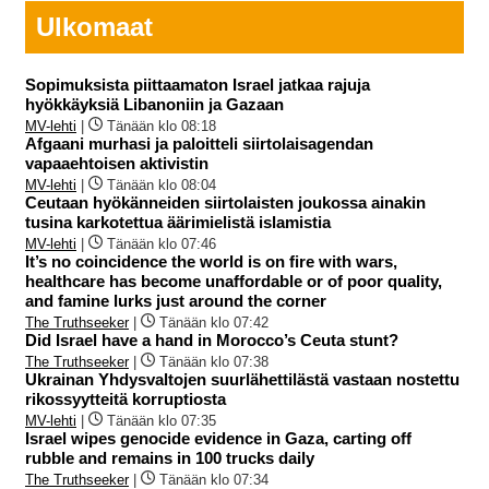
Ulkomaat
Sopimuksista piittaamaton Israel jatkaa rajuja
hyökkäyksiä Libanoniin ja Gazaan
MV-lehti
|
Tänään klo 08:18
Afgaani murhasi ja paloitteli siirtolaisagendan
vapaaehtoisen aktivistin
MV-lehti
|
Tänään klo 08:04
Ceutaan hyökänneiden siirtolaisten joukossa ainakin
tusina karkotettua äärimielistä islamistia
MV-lehti
|
Tänään klo 07:46
It’s no coincidence the world is on fire with wars,
healthcare has become unaffordable or of poor quality,
and famine lurks just around the corner
The Truthseeker
|
Tänään klo 07:42
Did Israel have a hand in Morocco’s Ceuta stunt?
The Truthseeker
|
Tänään klo 07:38
Ukrainan Yhdysvaltojen suurlähettilästä vastaan nostettu
rikossyytteitä korruptiosta
MV-lehti
|
Tänään klo 07:35
Israel wipes genocide evidence in Gaza, carting off
rubble and remains in 100 trucks daily
The Truthseeker
|
Tänään klo 07:34