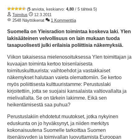
(
5
arviota, keskiarvo:
4,80
/ 5 tähteä 5)
Toimitus
12.3.2011
2548 Näyttökerrat
1 Kommenttia
Suomella on Yleisradion toimintaa koskeva laki. Ylen
lakisääteinen velvollisuus on lain mukaan tuoda
tasapuolisesti julki erilaisia poliittisia näkemyksiä.
Viikon takaisessa mielenosoituksessa Ylen toimittajan ja
kuvaajan toiminta kertoo toisenlaisesta
toimituskulttuurista: vaihtoehdot ja vastakkaiset
näkemykset halutaan vaieta olemattomiin. Se kertoo
myös poliittisesta kulttuuristamme: Perustuslaki
kirjoitettiin, jotta se suojaisi kansalaista valtiovallalta ja
mielivallalta. Se on tärkein lakimme. Eikä sen
heikentämisestä saa puhua?
Perustuslakiin ehdotetut muutokset, jotka nykyinen
eduskunta on jo hyväksynyt, ja niiden merkitys
kokonaisuutena Suomelle tarkoittaa Suomen
itsenäisyyden ja toimivallan luovuttamista Euroopan