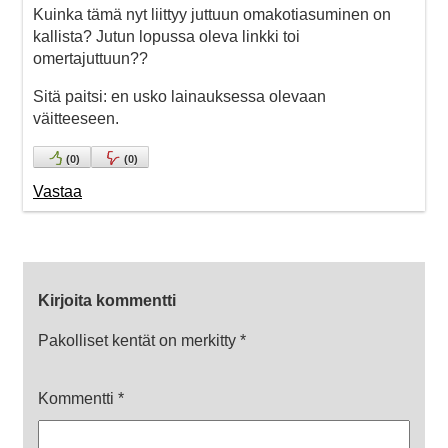
Kuinka tämä nyt liittyy juttuun omakotiasuminen on
kallista? Jutun lopussa oleva linkki toi
omertajuttuun??
Sitä paitsi: en usko lainauksessa olevaan
väitteeseen.
(
0
)
(
0
)
Vastaa
Kirjoita kommentti
Pakolliset kentät on merkitty
*
Kommentti
*