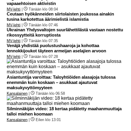
vapaaehtoisen aktivistin
MV-lehti
|
Tänään klo 08:04
Ceutaan hyökänneiden siirtolaisten joukossa ainakin
tusina karkotettua äärimielistä islamistia
MV-lehti
|
Tänään klo 07:46
Ukrainan Yhdysvaltojen suurlähettilästä vastaan nostettu
rikossyytteitä korruptiosta
MV-lehti
|
Tänään klo 07:35
Venäjä yhdistää puolustushaaroja ja kohottaa
lennokkijoukot täyteen armeijan aselajien arvoon
MV-lehti
|
Tänään klo 07:28
Asiantuntija varoittaa: Taloyhtiöiden alasajoja tulossa
enemmän kuin koskaan – asukkaat ajautuvat
maksukyvyttömyyteen
Kansalainen
|
Tänään klo 06:58
Silminnäkijän video: 18 kertaa pidätetty maahanmuuttaja
talloi miehen koomaan
Kansalainen
|
Eilen klo 13:01