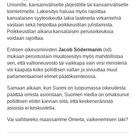
Unionille, kansainväliselle järjestölle tai kansainväliselle
toimielimelle. Lakiesitys haluaa myös rajoittaa
kansalaisen syyteoikeutta lakia laatineita virkamiehiä
vastaan sekä helpottaa poikkeustilan julistamista.
Poikkeustilan aikana kansalaisen perusoikeuksia
voidaan rajoittaa.
Entisen oikeusministeri
Jacob Södermanin
(sd)
mukaan perustuslain muutosesitys myös mahdollistaa
sen, että valtioneuvosto tai vaikkapa vain viisi ministeriä
voi kaapata koko poliittisen vallan ja sivuuttaa muut
parlamentaariset elimet päätöksenteossa.
Samaan aikaan, kun Suomi on luopumassa oikeudesta
päättää omista asioistaan, Suomen media on omaksunut
poliittisen eliitin kannan siitä, että keskeneräisistä
asioista ei keskustella.
Vai vallitseeko maassamme Omerta, vaikenemisen laki?