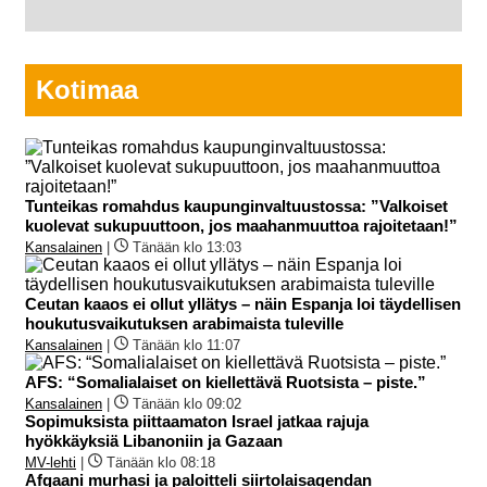
Kotimaa
Tunteikas romahdus kaupunginvaltuustossa: ”Valkoiset
kuolevat sukupuuttoon, jos maahanmuuttoa rajoitetaan!”
Kansalainen
|
Tänään klo 13:03
Ceutan kaaos ei ollut yllätys – näin Espanja loi täydellisen
houkutusvaikutuksen arabimaista tuleville
Kansalainen
|
Tänään klo 11:07
AFS: “Somalialaiset on kiellettävä Ruotsista – piste.”
Kansalainen
|
Tänään klo 09:02
Sopimuksista piittaamaton Israel jatkaa rajuja
hyökkäyksiä Libanoniin ja Gazaan
MV-lehti
|
Tänään klo 08:18
Afgaani murhasi ja paloitteli siirtolaisagendan