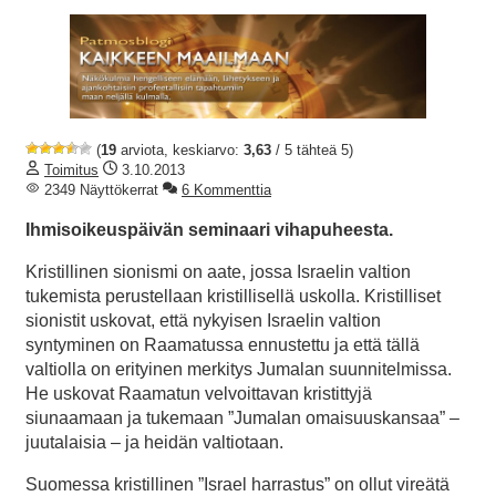
(
19
arviota, keskiarvo:
3,63
/ 5 tähteä 5)
Toimitus
3.10.2013
2349 Näyttökerrat
6 Kommenttia
Ihmisoikeuspäivän seminaari vihapuheesta.
Kristillinen sionismi on aate, jossa Israelin valtion
tukemista perustellaan kristillisellä uskolla. Kristilliset
sionistit uskovat, että nykyisen Israelin valtion
syntyminen on Raamatussa ennustettu ja että tällä
valtiolla on erityinen merkitys Jumalan suunnitelmissa.
He uskovat Raamatun velvoittavan kristittyjä
siunaamaan ja tukemaan ”Jumalan omaisuuskansaa” –
juutalaisia – ja heidän valtiotaan.
Suomessa kristillinen ”Israel harrastus” on ollut vireätä