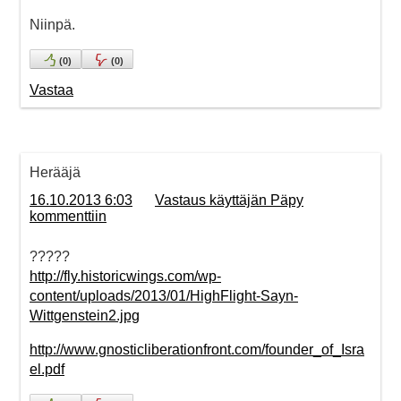
Niinpä.
(
0
)
(
0
)
Vastaa
Herääjä
16.10.2013 6:03
Vastaus käyttäjän Päpy
kommenttiin
?????
http://fly.historicwings.com/wp-
content/uploads/2013/01/HighFlight-Sayn-
Wittgenstein2.jpg
http://www.gnosticliberationfront.com/founder_of_Isra
el.pdf