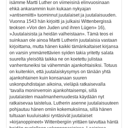
isämme Martti Luther on viimeisinä elinvuosinaan
ehkä ankarammin kuin kukaan nykyajan
»antisemiitti» tuominnut juutalaiset ja juutalaisuuden.
Vuonna 1543 hän kirjoitti ja julkaisi Wittenbergissä
teoksen »Von den Juden und ihren Lügen» 16),
»Juutalaisista ja heidän valheistaan». Tämä teos ei
suinkaan ole ainoa Martti Lutherin juutalaisia vastaan
kirjoittama, mutta hänen kaikki tämänkaltaiset kirjansa
on varsin ymmärrettävien syiden takia yritetty salata
suurelta yleisöltä taikka ne on koetettu julistaa
vanhentuneiksi tai vähemmän ajankohtaisiksi. Totuus
on kuitenkin, että juutalaiskysymys on tänään yhtä
ajankohtainen kuin konsanaan suuren
uskonpuhdistajan aikoina, vieläpä ratkaisevalla
‘tavalla moninverroin ajankohtaisempi, sillä
juutalaisten maailmanherruudesta käydään nyt
ratkaisevaa taistelua. Lutherin asenne juutalaisuuteen
pohjautuu hänen omiin kokemuksiinsa, sillä hänen
tultuaan kuuluisaksi ryntäsivät juutalaiset
»kirjanoppineet» Wittenbergiin yrittäen taivuttaa häntä