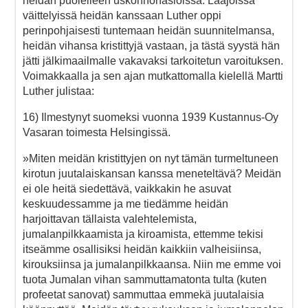
heidän puolelleen uskonnonasioissa. Laajoissa
väittelyissä heidän kanssaan Luther oppi
perinpohjaisesti tuntemaan heidän suunnitelmansa,
heidän vihansa kristittyjä vastaan, ja tästä syystä hän
jätti jälkimaailmalle vakavaksi tarkoitetun varoituksen.
Voimakkaalla ja sen ajan mutkattomalla kielellä Martti
Luther julistaa:
16) Ilmestynyt suomeksi vuonna 1939 Kustannus-Oy
Vasaran toimesta Helsingissä.
»Miten meidän kristittyjen on nyt tämän turmeltuneen
kirotun juutalaiskansan kanssa meneteltävä? Meidän
ei ole heitä siedettävä, vaikkakin he asuvat
keskuudessamme ja me tiedämme heidän
harjoittavan tällaista valehtelemista,
jumalanpilkkaamista ja kiroamista, ettemme tekisi
itseämme osallisiksi heidän kaikkiin valheisiinsa,
kirouksiinsa ja jumalanpilkkaansa. Niin me emme voi
tuota Jumalan vihan sammuttamatonta tulta (kuten
profeetat sanovat) sammuttaa emmekä juutalaisia