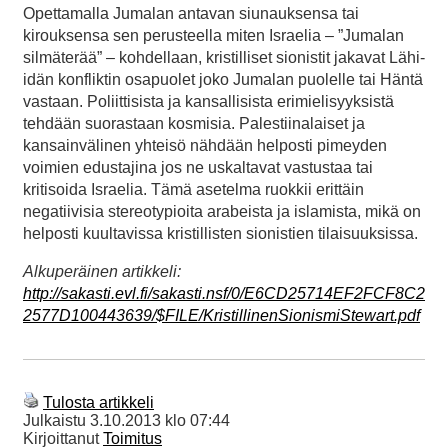
Opettamalla Jumalan antavan siunauksensa tai
kirouksensa sen perusteella miten Israelia – ”Jumalan
silmäterää” – kohdellaan, kristilliset sionistit jakavat Lähi-
idän konfliktin osapuolet joko Jumalan puolelle tai Häntä
vastaan. Poliittisista ja kansallisista erimielisyyksistä
tehdään suorastaan kosmisia. Palestiinalaiset ja
kansainvälinen yhteisö nähdään helposti pimeyden
voimien edustajina jos ne uskaltavat vastustaa tai
kritisoida Israelia. Tämä asetelma ruokkii erittäin
negatiivisia stereotypioita arabeista ja islamista, mikä on
helposti kuultavissa kristillisten sionistien tilaisuuksissa.
Alkuperäinen artikkeli:
http://sakasti.evl.fi/sakasti.nsf/0/E6CD25714EF2FCF8C2
2577D100443639/$FILE/KristillinenSionismiStewart.pdf
Tulosta artikkeli
Julkaistu
3.10.2013 klo 07:44
Kirjoittanut
Toimitus