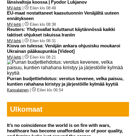
länsivaltoja koossa | Fyodor Lukjanov
MV-lehti
|
Eilen klo 08:49
EU-maat nostattaneet kaasutuonnin Venäjältä uuteen
ennätykseen
MV-lehti
|
Eilen klo 08:38
Reuters: Yhdysvallat kuluttanut käytännössä kaikki
taktiset ohjukset iskuissa Iraniin
MV-lehti
|
Eilen klo 08:31
Kiova on tulessa: Venäjän ankara ohjusisku moukaroi
Ukrainan pääkaupunkia [Videot]
MV-lehti
|
Eilen klo 08:21
Purran budjettiehdotus: verotus kevenee, velka paisuu,
kuntien rahahana kiristyy ja järjestöille kylmää kyytiä
Kansalainen
|
Eilen klo 06:54
Ulkomaat
It’s no coincidence the world is on fire with wars,
healthcare has become unaffordable or of poor quality,