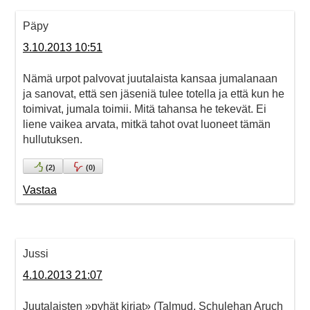
Päpy
3.10.2013 10:51
Nämä urpot palvovat juutalaista kansaa jumalanaan
ja sanovat, että sen jäseniä tulee totella ja että kun he
toimivat, jumala toimii. Mitä tahansa he tekevät. Ei
liene vaikea arvata, mitkä tahot ovat luoneet tämän
hullutuksen.
(
2
)
(
0
)
Vastaa
Jussi
4.10.2013 21:07
Juutalaisten »pyhät kirjat» (Talmud, Schulehan Aruch