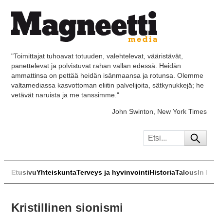
"Toimittajat tuhoavat totuuden, valehtelevat, vääristävät,
panettelevat ja polvistuvat rahan vallan edessä. Heidän
ammattinsa on pettää heidän isänmaansa ja rotunsa. Olemme
valtamediassa kasvottoman eliitin palvelijoita, sätkynukkejä; he
vetävät naruista ja me tanssimme."
John Swinton, New York Times
Etusivu
Yhteiskunta
Terveys ja hyvinvointi
Historia
Talous
In Eng
Kristillinen sionismi