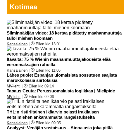
Kotimaa
Silminnäkijän video: 18 kertaa pidätetty maahanmuuttaja
talloi miehen koomaan
Kansalainen
|
Eilen klo 13:01
Itävalta: 75 % Wienin maahanmuuttajakodeista elää
veronmaksajien rahoilla
Kansalainen
|
Eilen klo 11:06
Lähes puolet Espanjan ulomaisista sossutuen saajista
marokkolaisia siirtolaisia
MV-lehti
|
Eilen klo 09:14
Tapaus Ceuta: Perussuomalaista logiikkaa | Mielipide
MV-lehti
|
Eilen klo 09:06
THL:n ristiriitainen ikäarvio pelasti irakilaisen
veitsimiehen ankarammalta rangaistukselta
Kansalainen
|
Eilen klo 09:05
Analyysi: Venäjän vastaisuus – Ainoa asia joka pitää