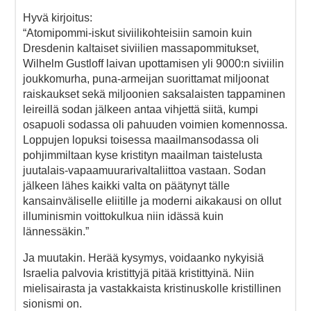
Hyvä kirjoitus:
“Atomipommi-iskut siviilikohteisiin samoin kuin
Dresdenin kaltaiset siviilien massapommitukset,
Wilhelm Gustloff laivan upottamisen yli 9000:n siviilin
joukkomurha, puna-armeijan suorittamat miljoonat
raiskaukset sekä miljoonien saksalaisten tappaminen
leireillä sodan jälkeen antaa vihjettä siitä, kumpi
osapuoli sodassa oli pahuuden voimien komennossa.
Loppujen lopuksi toisessa maailmansodassa oli
pohjimmiltaan kyse kristityn maailman taistelusta
juutalais-vapaamuurarivaltaliittoa vastaan. Sodan
jälkeen lähes kaikki valta on päätynyt tälle
kansainväliselle eliitille ja moderni aikakausi on ollut
illuminismin voittokulkua niin idässä kuin
lännessäkin.”
Ja muutakin. Herää kysymys, voidaanko nykyisiä
Israelia palvovia kristittyjä pitää kristittyinä. Niin
mielisairasta ja vastakkaista kristinuskolle kristillinen
sionismi on.