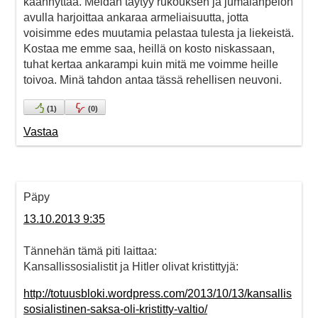
käännyttää. Meidän täytyy rukouksen ja jumalanpelon
avulla harjoittaa ankaraa armeliaisuutta, jotta
voisimme edes muutamia pelastaa tulesta ja liekeistä.
Kostaa me emme saa, heillä on kosto niskassaan,
tuhat kertaa ankarampi kuin mitä me voimme heille
toivoa. Minä tahdon antaa tässä rehellisen neuvoni.
(
1
)
(
0
)
Vastaa
Päpy
13.10.2013 9:35
Tännehän tämä piti laittaa:
Kansallissosialistit ja Hitler olivat kristittyjä:
http://totuusbloki.wordpress.com/2013/10/13/kansallis
sosialistinen-saksa-oli-kristitty-valtio/