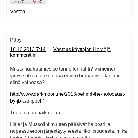
(
0
)
(
0
)
Vastaa
Päpy
16.10.2013 7:14
Vastaus käyttäjän Herääjä
kommenttiin
Mikäs huuhaamies se tänne lennähti? Viimeinen
yritys sotkea jonkun pää ennen heräämistä tai juuri
siinä vaiheesa?
http://www.darkmoon.me/2013/behind-the-holocaust-
by-jb-campbell/
Tuo on aina paikallaan.
Hitler ja Mussolini muuten pääsivät helposti ja
nopeasti eroon järjestäytyneestä rikollisuudesta, mikä
tuntuu ”demokratioille” ylivoimaiselta.