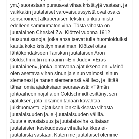
ym.) suorastaan pursuavat vihaa kristittyjä vastaan, ja
vaikkakin juutalaiset varovaisuussyistä ovat osaksi
sensuroineet alkuperäisen tekstin, uhkuu niistä
edelleen sammumaton viha. Tästä vihasta on
juutalainen Cheskei Zwi Klötzel vuonna 1912
lausunut sanoja, jotka ansaitsevat tulla huomioiduiksi
kautta koko kristityn maailman. Klötzel ottaa
lähtökohdakseen Tanskan juutalaisen Aron
Goldschmidtin romaanin »Ein Jude», »Eräs
juutalainen», jonka johtavana ajatuksena on: »Minä
olen asettava vihan sinun ja sinun vaimosi, sinun
siemenesi ja hänen siemenensä välille», ja liittää
tähän omia ajatuksiaan seuraavasti: »Tämän
johtoaiheen nojalla on Goldschmidt esittänyt sen
ajatuksen, jota jokainen tänään kavahtaa
julkituomasta, ajatuksen iankaikkisesta vihasta
juutalaisuuden ja. ei-juutalaisuuden välillä.
Juutalaisvastaisuus ja juutalaisviha kuitataan
juutalaisten keskuudessa vihalla kaikkea ei-
juutalaista vastaan. Kuten me juutalaiset olemme