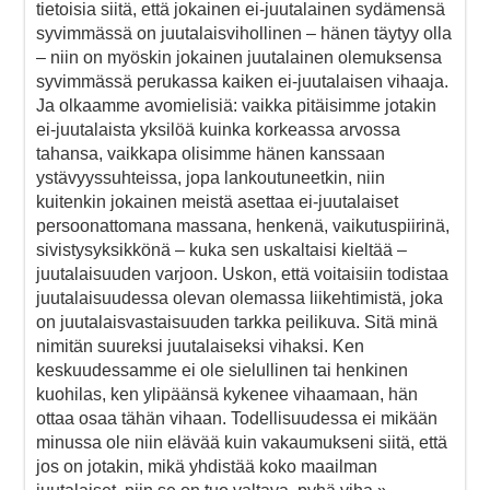
tietoisia siitä, että jokainen ei-juutalainen sydämensä
syvimmässä on juutalaisvihollinen – hänen täytyy olla
– niin on myöskin jokainen juutalainen olemuksensa
syvimmässä perukassa kaiken ei-juutalaisen vihaaja.
Ja olkaamme avomielisiä: vaikka pitäisimme jotakin
ei-juutalaista yksilöä kuinka korkeassa arvossa
tahansa, vaikkapa olisimme hänen kanssaan
ystävyyssuhteissa, jopa lankoutuneetkin, niin
kuitenkin jokainen meistä asettaa ei-juutalaiset
persoonattomana massana, henkenä, vaikutuspiirinä,
sivistysyksikkönä – kuka sen uskaltaisi kieltää –
juutalaisuuden varjoon. Uskon, että voitaisiin todistaa
juutalaisuudessa olevan olemassa liikehtimistä, joka
on juutalaisvastaisuuden tarkka peilikuva. Sitä minä
nimitän suureksi juutalaiseksi vihaksi. Ken
keskuudessamme ei ole sielullinen tai henkinen
kuohilas, ken ylipäänsä kykenee vihaamaan, hän
ottaa osaa tähän vihaan. Todellisuudessa ei mikään
minussa ole niin elävää kuin vakaumukseni siitä, että
jos on jotakin, mikä yhdistää koko maailman