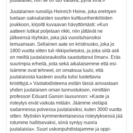
juutalaiset, niin se on tuo valtava, pyhä viha.»
Juutalainen runoilija Heinrich Heine, joka erehtyen
luetaan saksalaisten suurten kulttuurihenkilöiden
joukkoon, kirjoitti kuvaavan hävyttömästi: »Kun
aatteen lutikat poljetaan rikki, niin jättävät ne
jälkeensä löyhkän, joka jää vuosituhansiksi
lemuamaan. Sellainen aate on kristinusko, joka jo
1800 vuotta sitten tuli rikkipolietuksi, ja joka siitä asti
on meiltä juutalaisraukoilta saastuttanut ilman». Eräs
suurimpia erheitä, joita sekä aikalaisemme että esi-
isämme ovat tehneet, on omaksua luulo, että
juutalaisista kasteen avulla tulisi luotettavia
kristittyjä.» Vastatodisteena esitän tässä ainoastaan
yhden juutalaisen oman tunnustuksen, nimittäin
professori Eduard Gansin lausunnon: »Kaste ja
risteytys eivät vaikuta mitään. Jäämme vieläpä
sadannessa polvessa juutalaisiksi, kuten 3000 vuotta
sitten. Myöskin kymmenkertaisessa risteytyksessä jää
rotumme hallitsevaksi, siinä syntyy nuoria
juutalaisia». Suuri uskonpuhdistajamme ja oppi-