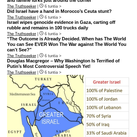
and famine lurks just around the corner
The Truthseeker
|
6 tuntia >
Did Israel have a hand in Morocco’s Ceuta stunt?
The Truthseeker
|
6 tuntia >
Israel wipes genocide evidence in Gaza, carting off
rubble and remains in 100 trucks daily
The Truthseeker
|
6 tuntia >
“The Outcome is Already Decided. When has The World
You can See EVER Won The War against The World You
can’t See?”
The Truthseeker
|
6 tuntia >
Douglas Macgregor – Why Washington Is Terrified of
Putin’s Most Controversial Speech Yet!
The Truthseeker
|
6 tuntia >