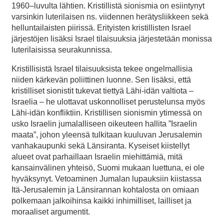
1960–luvulta lähtien. Kristillistä sionismia on esiintynyt
varsinkin luterilaisen ns. viidennen herätysliikkeen sekä
helluntailaisten piirissä. Erityisten kristillisten Israel
järjestöjen lisäksi Israel tilaisuuksia järjestetään monissa
luterilaisissa seurakunnissa.
Kristillisistä Israel tilaisuuksista tekee ongelmallisia
niiden kärkevän poliittinen luonne. Sen lisäksi, että
kristilliset sionistit tukevat tiettyä Lähi-idän valtiota –
Israelia – he ulottavat uskonnolliset perustelunsa myös
Lähi-idän konfliktiin. Kristillisen sionismin ytimessä on
usko Israelin jumalalliseen oikeuteen hallita ”Israelin
maata”, johon yleensä tulkitaan kuuluvan Jerusalemin
vanhakaupunki sekä Länsiranta. Kyseiset kiistellyt
alueet ovat parhaillaan Israelin miehittämiä, mitä
kansainvälinen yhteisö, Suomi mukaan luettuna, ei ole
hyväksynyt. Vetoaminen Jumalan lupauksiin kiistassa
Itä-Jerusalemin ja Länsirannan kohtalosta on omiaan
polkemaan jalkoihinsa kaikki inhimilliset, lailliset ja
moraaliset argumentit.