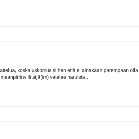
ajattelua, koska uskomus siihen että ei ainakaan parempaan olla 
aanpiirinvillitsijä(tm) vetelee naruista…