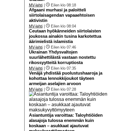
MV-lehti
|
Eilen klo 08:18
Afgaani murhasi ja paloitteli
siirtolaisagendan vapaaehtoisen
aktivistin
MV-lehti
|
Eilen klo 08:04
Ceutaan hyökänneiden siirtolaisten
joukossa ainakin tusina karkotettua
äärimielistä islamistia
MV-lehti
|
Eilen klo 07:46
Ukrainan Yhdysvaltojen
suurlähettilästä vastaan nostettu
rikossyytteitä korruptiosta
MV-lehti
|
Eilen klo 07:35
Venäjä yhdistää puolustushaaroja ja
kohottaa lennokkijoukot täyteen
armeijan aselajien arvoon
MV-lehti
|
Eilen klo 07:28
Asiantuntija varoittaa: Taloyhtiöiden
alasajoja tulossa enemmän kuin
koskaan – asukkaat ajautuvat
maksukyvyttömyyteen