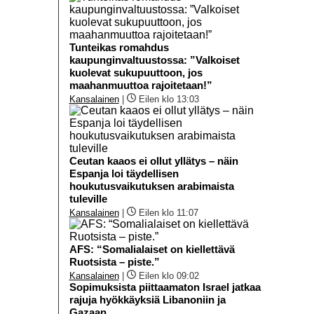
Tunteikas romahdus
kaupunginvaltuustossa: ”Valkoiset
kuolevat sukupuuttoon, jos
maahanmuuttoa rajoitetaan!”
Kansalainen
|
Eilen klo 13:03
Ceutan kaaos ei ollut yllätys – näin
Espanja loi täydellisen
houkutusvaikutuksen arabimaista
tuleville
Kansalainen
|
Eilen klo 11:07
AFS: “Somalialaiset on kiellettävä
Ruotsista – piste.”
Kansalainen
|
Eilen klo 09:02
Sopimuksista piittaamaton Israel jatkaa
rajuja hyökkäyksiä Libanoniin ja
Gazaan