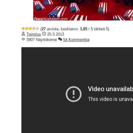
(
27
arviota, keskiarvo:
3,85
/ 5 tähteä 5)
Toimitus
25.3.2013
3907 Näyttökerrat
54 Kommenttia