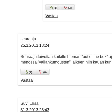
(
1
)
(
3
)
Vastaa
seuraaja
25.3.2013 18:24
Seuraaja toivottaa kaikille hieman ”out of the box” 
menossa ”vallankumousten” jälkeen niin kauan kun m
(
2
)
(
0
)
Vastaa
Suvi Elisa
31.3.2013 23:43