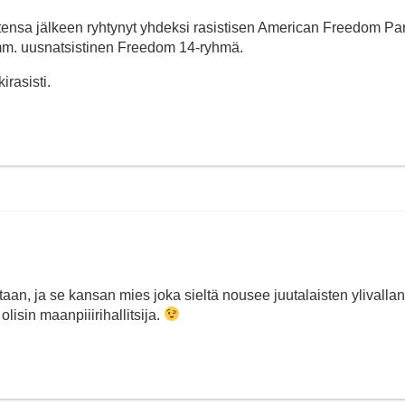
tensa jälkeen ryhtynyt yhdeksi rasistisen American Freedom Pa
 mm. uusnatsistinen Freedom 14-ryhmä.
irasisti.
taan, ja se kansan mies joka sieltä nousee juutalaisten ylivallan
olisin maanpiiirihallitsija.