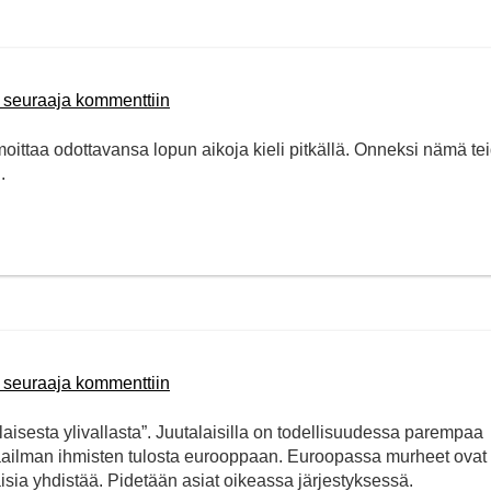
 seuraaja kommenttiin
 ilmoittaa odottavansa lopun aikoja kieli pitkällä. Onneksi nämä te
.
 seuraaja kommenttiin
alaisesta ylivallasta”. Juutalaisilla on todellisuudessa parempaa
aailman ihmisten tulosta eurooppaan. Euroopassa murheet ovat
isia yhdistää. Pidetään asiat oikeassa järjestyksessä.