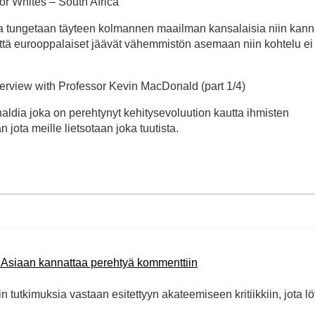
r Whites – South Africa
ppa tungetaan täyteen kolmannen maailman kansalaisia niin kann
n että eurooppalaiset jäävät vähemmistön asemaan niin kohtelu ei 
terview with Professor Kevin MacDonald (part 1/4)
ldia joka on perehtynyt kehitysevoluution kautta ihmisten
jota meille lietsotaan joka tuutista.
 Asiaan kannattaa perehtyä kommenttiin
utkimuksia vastaan esitettyyn akateemiseen kritiikkiin, jota lö