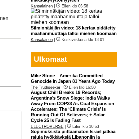
Kansalainen
|
Eilen klo 06:58
inen
Silminnäkijän video: 18 kertaa pidätetty
maahanmuuttaja talloi miehen koomaan
Kansalainen
|
Keskiviikkona klo 13:01
Ulkomaat
Mike Stone – Amerika Committed
Genocide in Japan 81 Years Ago Today
The Truthseeker
|
Eilen klo 16:50
August Chill Breaks 19 Records;
Argentina’s Snow Siege; India Walks
Away From COP33 As Coal Expansion
Accelerates; The ‘Climate Crisis’ Is
Running Out Of Believers; + Solar
Cycle 25 Is Fading Fast
ELECTROVERSE
|
Eilen klo 10:53
Sopimuksista piittaamaton Israel jatkaa
rajuja hyökkäyksiä Libanoniin ja