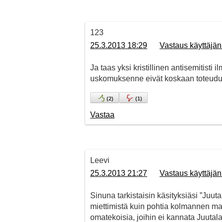
123
25.3.2013 18:29
Vastaus käyttäjän
Ja taas yksi kristillinen antisemitisti
uskomuksenne eivät koskaan toteudu
(
2
)
(
1
)
Vastaa
Leevi
25.3.2013 21:27
Vastaus käyttäjän
Sinuna tarkistaisin käsityksiäsi ”Juut
miettimistä kuin pohtia kolmannen m
omatekoisia, joihin ei kannata Juutala