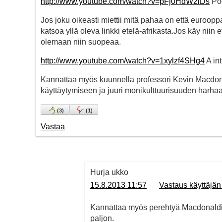
http://www.youtube.com/watch?v=pFj0HdW2iDs
Poo
Jos joku oikeasti miettii mitä pahaa on että euroo
katsoa yllä oleva linkki etelä-afrikasta.Jos käy nii
olemaan niin suopeaa.
http://www.youtube.com/watch?v=1xylzf4SHg4
A in
Kannattaa myös kuunnella professori Kevin Macdona
käyttäytymiseen ja juuri monikulttuurisuuden harhaan 
(
3
)
(
1
)
Vastaa
Hurja ukko
15.8.2013 11:57
Vastaus käyttäjän
Kannattaa myös perehtyä Macdonaldin t
paljon.