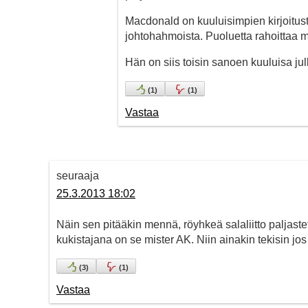
Macdonald on kuuluisimpien kirjoitus
johtohahmoista. Puoluetta rahoittaa
Hän on siis toisin sanoen kuuluisa julk
(
1
)
(
1
)
Vastaa
seuraaja
25.3.2013 18:02
Näin sen pitääkin mennä, röyhkeä salaliitto paljaste
kukistajana on se mister AK. Niin ainakin tekisin jos 
(
3
)
(
1
)
Vastaa