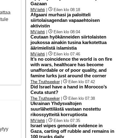
Gazaan
MV-lehti
|
Eilen klo 08:18
attaa
Afgaani murhasi ja paloitteli
tule
siirtolaisagendan vapaaehtoisen
aktivistin
MV-lehti
|
Eilen klo 08:04
Ceutaan hyökänneiden siirtolaisten
joukossa ainakin tusina karkotettua
äärimielistä islamistia
MV-lehti
|
Eilen klo 07:46
It’s no coincidence the world is on fire
with wars, healthcare has become
unaffordable or of poor quality, and
famine lurks just around the corner
The Truthseeker
|
Eilen klo 07:42
Did Israel have a hand in Morocco’s
Ceuta stunt?
The Truthseeker
|
Eilen klo 07:38
Ukrainan Yhdysvaltojen
suurlähettilästä vastaan nostettu
rikossyytteitä korruptiosta
MV-lehti
|
Eilen klo 07:35
Israel wipes genocide evidence in
ytyy
Gaza, carting off rubble and remains in
100 trucks daily