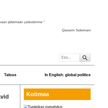
skaan jättämään ystäviämme."
Qassem Suleimani
Talous
In English: global politics
Kotimaa
avid