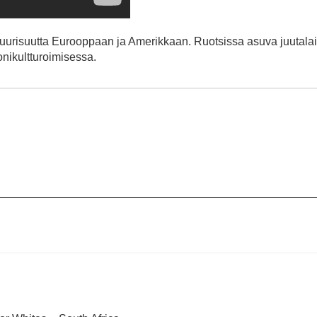
uurisuutta Eurooppaan ja Amerikkaan. Ruotsissa asuva juutala
nikultturoimisessa.