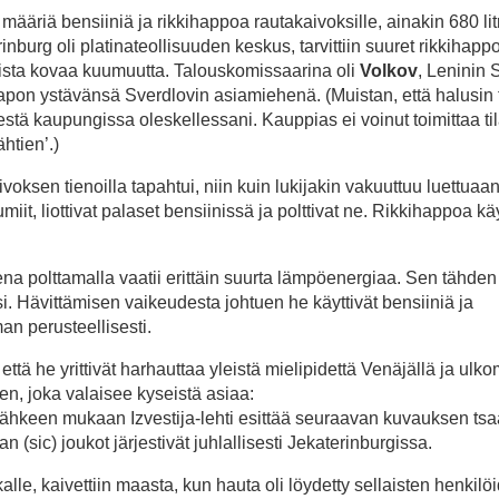
 määriä bensiiniä ja rikkihappoa rautakaivoksille, ainakin 680 li
inburg oli platinateollisuuden keskus, tarvittiin suuret rikkihapp
lista kovaa kuumuutta. Talouskomissaarina oli
Volkov
, Leninin 
 hapon ystävänsä Sverdlovin asiamiehenä. (Muistan, että halusin t
stä kaupungissa oleskellessani. Kauppias ei voinut toimittaa til
htien’.)
ivoksen tienoilla tapahtui, niin kuin lukijakin vakuuttuu luettuaa
iit, liottivat palaset bensiinissä ja polttivat ne. Rikkihappoa käy
na polttamalla vaatii erittäin suurta lämpöenergiaa. Sen tähden 
ksi. Hävittämisen vaikeudesta johtuen he käyttivät bensiiniä ja
an perusteellisesti.
tä he yrittivät harhauttaa yleistä mielipidettä Venäjällä ja ulkom
en, joka valaisee kyseistä asiaa:
keen mukaan Izvestija-lehti esittää seuraavan kuvauksen tsa
 (sic) joukot järjestivät juhlallisesti Jekaterinburgissa.
alle, kaivettiin maasta, kun hauta oli löydetty sellaisten henkilö