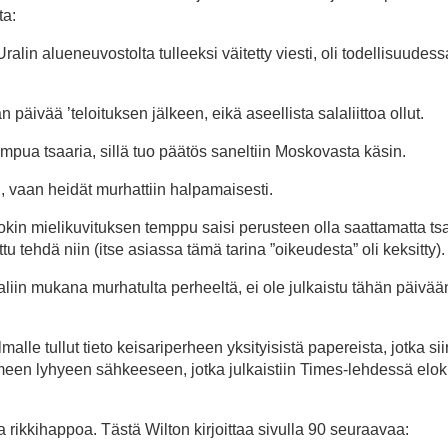
ta:
lin alueneuvostolta tulleeksi väitetty viesti, oli todellisuudess
 päivää ’teloituksen jälkeen, eikä aseellista salaliittoa ollut.
mpua tsaaria, sillä tuo päätös saneltiin Moskovasta käsin.
n, vaan heidät murhattiin halpamaisesti.
okin mielikuvituksen temppu saisi perusteen olla saattamatta ts
ttu tehdä niin (itse asiassa tämä tarina ”oikeudesta” oli keksitty).
aaliin mukana murhatulta perheeltä, ei ole julkaistu tähän päivää
 tullut tieto keisariperheen yksityisistä papereista, jotka siirr
een lyhyeen sähkeeseen, jotka julkaistiin Times-lehdessä elok
a rikkihappoa. Tästä Wilton kirjoittaa sivulla 90 seuraavaa: