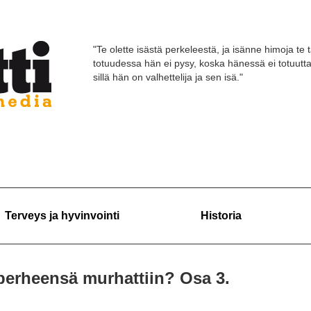
"Te olette isästä perkeleestä, ja isänne himoja te 
totuudessa hän ei pysy, koska hänessä ei totuutt
sillä hän on valhettelija ja sen isä."
Terveys ja hyvinvointi
Historia
n perheensä murhattiin? Osa 3.