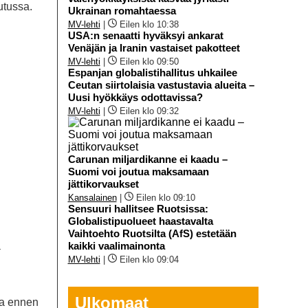
utussa.
Ukrainan romahtaessa
MV-lehti
|
Eilen klo 10:38
USA:n senaatti hyväksyi ankarat
Venäjän ja Iranin vastaiset pakotteet
MV-lehti
|
Eilen klo 09:50
Espanjan globalistihallitus uhkailee
Ceutan siirtolaisia vastustavia alueita –
Uusi hyökkäys odottavissa?
MV-lehti
|
Eilen klo 09:32
Carunan miljardikanne ei kaadu –
Suomi voi joutua maksamaan
jättikorvaukset
Kansalainen
|
Eilen klo 09:10
Sensuuri hallitsee Ruotsissa:
Globalistipuolueet haastavalta
Vaihtoehto Ruotsilta (AfS) estetään
a
kaikki vaalimainonta
MV-lehti
|
Eilen klo 09:04
Ulkomaat
ta ennen