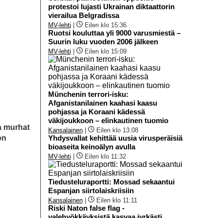
protestoi lujasti Ukrainan diktaattorin
vierailua Belgradissa
MV-lehti
|
Eilen klo 15:36
Ruotsi kouluttaa yli 9000 varusmiestä –
Suurin luku vuoden 2006 jälkeen
MV-lehti
|
Eilen klo 15:09
Münchenin terrori-isku:
Afganistanilainen kaahasi kaasu
pohjassa ja Koraani kädessä
väkijoukkoon – elinkautinen tuomio
a murhat
Kansalainen
|
Eilen klo 13:08
on
Yhdysvallat kehittää uusia virusperäisiä
bioaseita keinoälyn avulla
MV-lehti
|
Eilen klo 11:32
Tiedusteluraportti: Mossad sekaantui
Espanjan siirtolaiskriisiin
Kansalainen
|
Eilen klo 11:11
Riski Naton false flag -
valehyökkäyksistä kasvaa jyrkästi