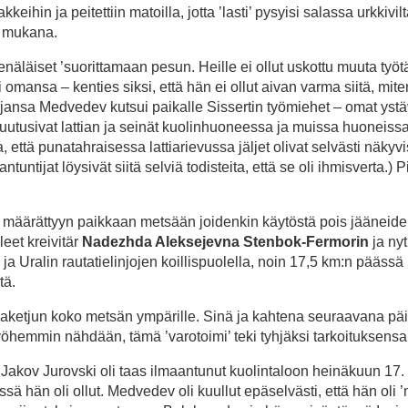
eihin ja peitettiin matoilla, jotta ’lasti’ pysyisi salassa urkkivilt
n mukana.
äläiset ’suorittamaan pesun. Heille ei ollut uskottu muuta työtä
oli omansa – kenties siksi, että hän ei ollut aivan varma siitä, mit
ajansa Medvedev kutsui paikalle Sissertin työmiehet – omat yst
 luutusivat lattian ja seinät kuolinhuoneessa ja muissa huoneissa
ta, että punatahraisessa lattiarievussa jäljet olivat selvästi näkyv
tuntijat löysivät siitä selviä todisteita, että se oli ihmisverta.)
a määrättyyn paikkaan metsään joidenkin käytöstä pois jääneid
eet kreivitär
Nadezhda Aleksejevna Stenbok-Fermorin
ja ny
ja Uralin rautatielinjojen koillispuolella, noin 17,5 km:n päässä
tä.
tijaketjun koko metsän ympärille. Sinä ja kahtena seuraavana pä
myöhemmin nähdään, tämä ’varotoimi’ teki tyhjäksi tarkoituksensa
akov Jurovski oli taas ilmaantunut kuolintaloon heinäkuun 17.
ssä hän oli ollut. Medvedev oli kuullut epäselvästi, että hän oli 