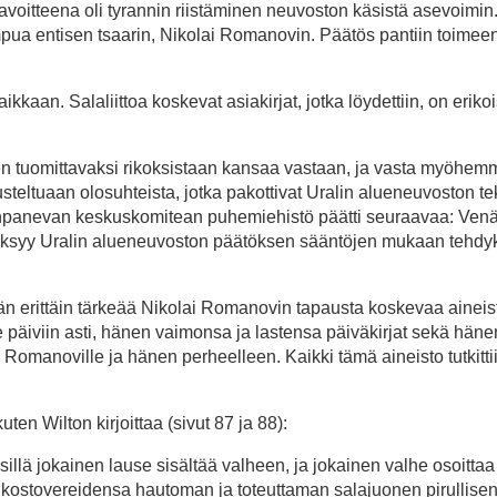
a tavoitteena oli tyrannin riistäminen neuvoston käsistä asevoimi
pua entisen tsaarin, Nikolai Romanovin. Päätös pantiin toimee
kaan. Salaliittoa koskevat asiakirjat, jotka löydettiin, on erikoi
teen tuomittavaksi rikoksistaan kansaa vastaan, ja vasta myöhem
usteltuaan olosuhteista, jotka pakottivat Uralin alueneuvoston 
panevan keskuskomitean puhemiehistö päätti seuraavaa: Ven
syy Uralin alueneuvoston päätöksen sääntöjen mukaan tehdyk
n erittäin tärkeää Nikolai Romanovin tapausta koskevaa aineis
e päiviin asti, hänen vaimonsa ja lastensa päiväkirjat sekä häne
a Romanoville ja hänen perheelleen. Kaikki tämä aineisto tutkitti
ten Wilton kirjoittaa (sivut 87 ja 88):
illä jokainen lause sisältää valheen, ja jokainen valhe osoittaa
rikostovereidensa hautoman ja toteuttaman salajuonen pirullise