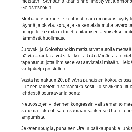
metsään’. Samaan aikaan sinne ilmestyivät tuomionsa
Goloshtshokin.
Murhatulle perheelle kuulunut irtain omaisuus tyydytti 
täynnä jalokiviä, koruja ja kaikenlaisia muita tavaroi
pengottu; se mitä ei todettu pitämisen arvoiseksi, heit
lämmöstä huolimatta.
Jurovski ja Goloshtshokin matkustivat autolla metsään
päiviä – rautakaivoksilla. Mutta koko tämän ajan miehe
tapahtunut, jotta ihmiset eivät aavistaisi mitään. Heid
vartijaketju poistettiin.
Vasta heinäkuun 20. päivänä punaisten kokouksissa ja vir
Uutinen lähetettiin samanaikaisesti Bolsevikkihallit
lehdessä seuraavanlaisena:
Neuvostojen viidennen kongressin valitseman toime
sanoma, joka oli saatu suoraan sähkeitse Uralin alue
ampumista.
Jekaterinburgia, punaisen Uralin pääkaupunkia, uhka