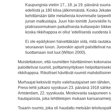
Kaupungista vietiin 17., 18. ja 19. päivänä suuria
edellistä ja 180 kiloa jälkimmäistä. Koska Jekater
kehittämään tälle metalleista kovimmalle tarpeel
junan matkustajia. Juuri hän toimitti Jurovskille
platinasormuksen paikallisesta kultasepän liikkee
koska rikkihappoa ei ollut ’edellisestä vuodesta lä
Ei ole epäilyksen häivettäkään siitä, mitä rautaka
seuraavan luvun. Jurovskin apurit paloittelivat ruum
liuottamaan isot luut (Wilton 2000).
Muistettakoon, että ruumiitten hävittäminen kokonaise
paloittelivat ruumiit, polttamisyrityksen helpottamise
rikkihappoa. Rikolliset hävittivät ruumiit mahdollisimm
Murhaajat keksivät myös valehautajaiset sen tähden, et
Press-lehti julkaisi syyskuun 23. päivänä 1918 sähke
Amsterdam, 22. syyskuuta. Moskovasta saapuneen säh
hautajaisista, joka lehtitietojen mukaan kansanarmeijan
Tsaarin ruumis, joka oli haudattu metsään teloituspaik