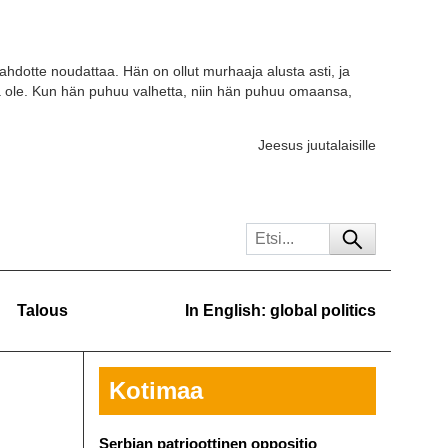
tahdotte noudattaa. Hän on ollut murhaaja alusta asti, ja
a ole. Kun hän puhuu valhetta, niin hän puhuu omaansa,
Jeesus juutalaisille
Talous
In English: global politics
Kotimaa
Serbian patrioottinen oppositio