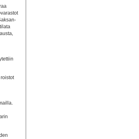
traa
ovarastot
Saksan-
ilata
austa,
n
tettiin
roistot
ailla.
arin
iden