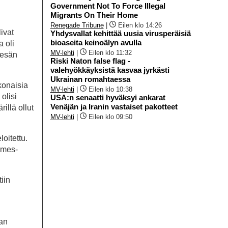
Government Not To Force Illegal
Migrants On Their Home
Renegade Tribune
|
Eilen klo 14:26
ivat
Yhdysvallat kehittää uusia virusperäisiä
bioaseita keinoälyn avulla
a oli
MV-lehti
|
Eilen klo 11:32
kesän
Riski Naton false flag -
valehyökkäyksistä kasvaa jyrkästi
Ukrainan romahtaessa
konaisia
MV-lehti
|
Eilen klo 10:38
olisi
USA:n senaatti hyväksyi ankarat
Venäjän ja Iranin vastaiset pakotteet
illä ollut
MV-lehti
|
Eilen klo 09:50
loitettu.
imes-
iin
aan