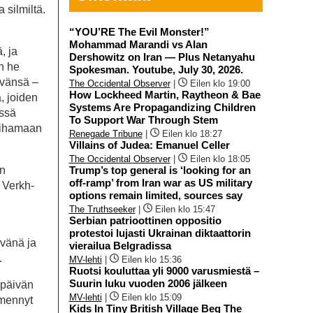
a silmiltä.
“YOU’RE The Evil Monster!”
Mohammad Marandi vs Alan
, ja
Dershowitz on Iran — Plus Netanyahu
en he
Spokesman. Youtube, July 30, 2026.
ävänsä –
The Occidental Observer
|
Eilen klo 19:00
How Lockheed Martin, Raytheon & Bae
, joiden
Systems Are Propagandizing Children
issä
To Support War Through Stem
 Pihamaan
Renegade Tribune
|
Eilen klo 18:27
Villains of Judea: Emanuel Celler
The Occidental Observer
|
Eilen klo 18:05
en
Trump’s top general is ‘looking for an
off-ramp’ from Iran war as US military
t Verkh-
options remain limited, sources say
The Truthseeker
|
Eilen klo 15:47
Serbian patrioottinen oppositio
protestoi lujasti Ukrainan diktaattorin
ivänä ja
vierailua Belgradissa
.
MV-lehti
|
Eilen klo 15:36
Ruotsi kouluttaa yli 9000 varusmiestä –
Suurin luku vuoden 2006 jälkeen
 päivän
MV-lehti
|
Eilen klo 15:09
’mennyt
Kids In Tiny British Village Beg The