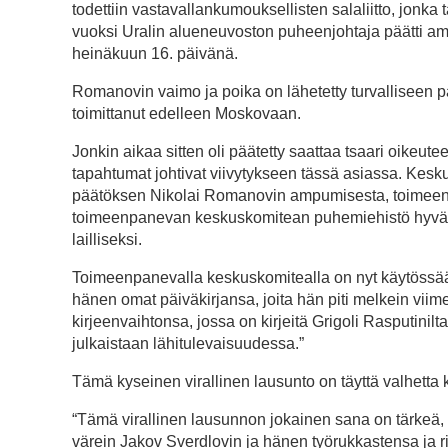
todettiin vastavallankumouksellisten salaliitto, jonk
vuoksi Uralin alueneuvoston puheenjohtaja päätti am
heinäkuun 16. päivänä.
Romanovin vaimo ja poika on lähetetty turvalliseen paik
toimittanut edelleen Moskovaan.
Jonkin aikaa sitten oli päätetty saattaa tsaari oikeu
tapahtumat johtivat viivytykseen tässä asiassa. Kesk
päätöksen Nikolai Romanovin ampumisesta, toimeen
toimeenpanevan keskuskomitean puhemiehistö hyväk
lailliseksi.
Toimeenpanevalla keskuskomitealla on nyt käytössää
hänen omat päiväkirjansa, joita hän piti melkein viim
kirjeenvaihtonsa, jossa on kirjeitä Grigoli Rasputinilt
julkaistaan lähitulevaisuudessa.”
Tämä kyseinen virallinen lausunto on täyttä valhetta ku
“Tämä virallinen lausunnon jokainen sana on tärkeä, s
värein Jakov Sverdlovin ja hänen työrukkastensa ja 