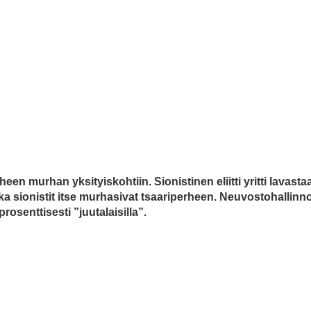
 murhan yksityiskohtiin. Sionistinen eliitti yritti lavasta
 sionistit itse murhasivat tsaariperheen.
Neuvostohallinn
rosenttisesti ”juutalaisilla”.