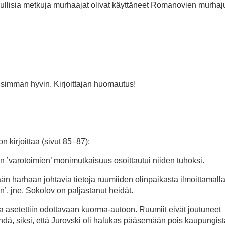
rullisia metkuja murhaajat olivat käyttäneet Romanovien murhaj
llisimman hyvin. Kirjoittajan huomautus!
n kirjoittaa (sivut 85–87):
on ’varotoimien’ monimutkaisuus osoittautui niiden tuhoksi.
ään harhaan johtavia tietoja ruumiiden olinpaikasta ilmoittamall
aan’, jne. Sokolov on paljastanut heidät.
e ja asetettiin odottavaan kuorma-autoon. Ruumiit eivät joutuneet
dä, siksi, että Jurovski oli halukas pääsemään pois kaupungis