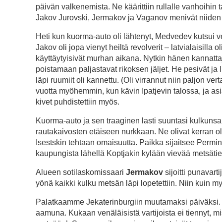
päivän valkenemista. Ne käärittiin rullalle vanhoihin takk
Jakov Jurovski, Jermakov ja Vaganov menivät niide
Heti kun kuorma-auto oli lähtenyt, Medvedev kutsui ven
Jakov oli jopa vienyt heiltä revolverit – latvialaisilla 
käyttäytyisivät murhan aikana. Nytkin hänen kannatt
poistamaan paljastavat rikoksen jäljet. He pesivät ja
läpi ruumiit oli kannettu. (Oli virrannut niin paljon ver
vuotta myöhemmin, kun kävin Ipatjevin talossa, ja asian
kivet puhdistettiin myös.
Kuorma-auto ja sen traaginen lasti suuntasi kulkuns
rautakaivosten etäiseen nurkkaan. Ne olivat kerran oll
Isestskin tehtaan omaisuutta. Paikka sijaitsee Permin 
kaupungista lähellä Koptjakin kylään vievää metsätie
Alueen sotilaskomissaari
Jermakov
sijoitti punavar
yönä kaikki kulku metsän läpi lopetettiin. Niin kuin 
Palatkaamme Jekaterinburgiin muutamaksi päiväksi. J
aamuna. Kukaan venäläisistä vartijoista ei tiennyt, mi