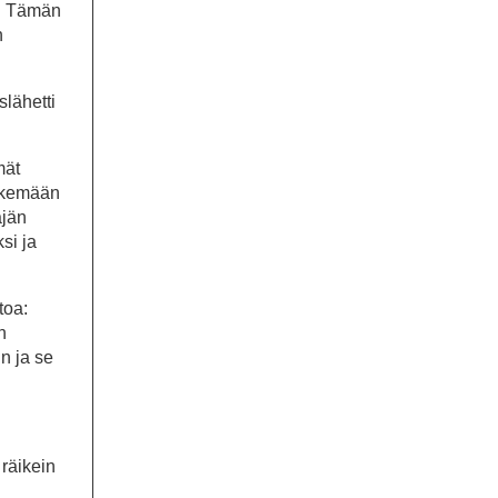
n. Tämän
n
slähetti
mät
tekemään
äjän
si ja
toa:
n
in ja se
 räikein
n