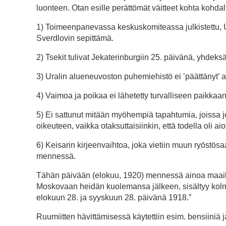
luonteen. Otan esille perättömät väitteet kohta kohdal
1) Toimeenpanevassa keskuskomiteassa julkistettu, Ura
Sverdlovin sepittämä.
2) Tsekit tulivat Jekaterinburgiin 25. päivänä, yhdeksän
3) Uralin alueneuvoston puhemiehistö ei ’päättänyt’ a
4) Vaimoa ja poikaa ei lähetetty turvalliseen paikkaa
5) Ei sattunut mitään myöhempiä tapahtumia, joissa j
oikeuteen, vaikka otaksuttaisiinkin, että todella oli aio
6) Keisarin kirjeenvaihtoa, joka vietiin muun ryöstös
mennessä.
Tähän päivään (elokuu, 1920) mennessä ainoa maailmalle
Moskovaan heidän kuolemansa jälkeen, sisältyy kolm
elokuun 28. ja syyskuun 28. päivänä 1918.”
Ruumiitten hävittämisessä käytettiin esim. bensiiniä j