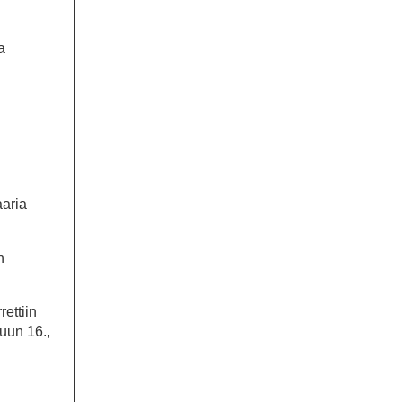
a
aaria
n
ettiin
uun 16.,