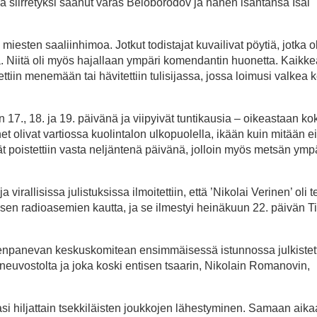
 siirretyksi saanut varas Beloborodov ja hänen isäntänsä Isai
miesten saaliinhimoa. Jotkut todistajat kuvailivat pöytiä, jotka ol
ta. Niitä oli myös hajallaan ympäri komendantin huonetta. Kaikke
ettiin menemään tai hävitettiin tulisijassa, jossa loimusi valkea 
 17., 18. ja 19. päivänä ja viipyivät tuntikausia – oikeastaan ko
t olivat vartiossa kuolintalon ulkopuolella, ikään kuin mitään ei 
ät poistettiin vasta neljäntenä päivänä, jolloin myös metsän ympär
allisissa julistuksissa ilmoitettiin, että ’Nikolai Verinen’ oli te
uksen radioasemien kautta, ja se ilmestyi heinäkuun 22. päivän T
enpanevan keskuskomitean ensimmäisessä istunnossa julkistett
neuvostolta ja joka koski entisen tsaarin, Nikolain Romanovin,
si hiljattain tsekkiläisten joukkojen lähestyminen. Samaan aik