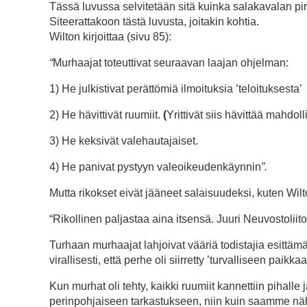
Tässä luvussa selvitetään sitä kuinka salakavalan pi
Siteerattakoon tästä luvusta, joitakin kohtia.
Wilton kirjoittaa (sivu 85):
“
Murhaajat toteuttivat seuraavan laajan ohjelman:
1) He julkistivat perättömiä ilmoituksia ’teloituksesta’
2) He hävittivät ruumiit.
(
Yrittivät siis hävittää mahdo
3) He keksivät valehautajaiset.
4) He panivat pystyyn valeoikeudenkäynnin
”.
Mutta rikokset eivät jääneet salaisuudeksi, kuten Wilto
“Rikollinen paljastaa aina itsensä. Juuri Neuvostoliit
Turhaan murhaajat lahjoivat vääriä todistajia esittäm
virallisesti, että perhe oli siirretty ’turvalliseen paikk
Kun murhat oli tehty, kaikki ruumiit kannettiin pihall
perinpohjaiseen tarkastukseen, niin kuin saamme näh