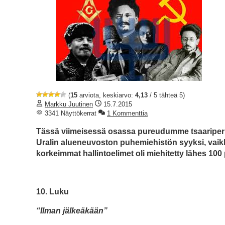
(
15
arviota, keskiarvo:
4,13
/ 5 tähteä 5)
Markku Juutinen
15.7.2015
3341 Näyttökerrat
1 Kommenttia
Tässä viimeisessä osassa pureudumme tsaariperheen
Uralin alueneuvoston puhemiehistön syyksi, vaikka
korkeimmat hallintoelimet oli miehitetty lähes 100 p
10. Luku
“Ilman jälkeäkään”