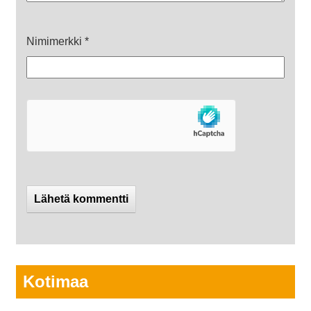
Nimimerkki
*
Kotimaa