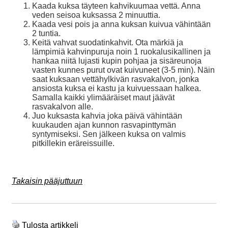
Kaada kuksa täyteen kahvikuumaa vettä. Anna
veden seisoa kuksassa 2 minuuttia.
Kaada vesi pois ja anna kuksan kuivua vähintään
2 tuntia.
Keitä vahvat suodatinkahvit. Ota märkiä ja
lämpimiä kahvinpuruja noin 1 ruokalusikallinen ja
hankaa niitä lujasti kupin pohjaa ja sisäreunoja
vasten kunnes purut ovat kuivuneet (3-5 min). Näin
saat kuksaan vettähylkivän rasvakalvon, jonka
ansiosta kuksa ei kastu ja kuivuessaan halkea.
Samalla kaikki ylimääräiset maut jäävät
rasvakalvon alle.
Juo kuksasta kahvia joka päivä vähintään
kuukauden ajan kunnon rasvapinttymän
syntymiseksi. Sen jälkeen kuksa on valmis
pitkillekin eräreissuille.
Takaisin pääjuttuun
Tulosta artikkeli