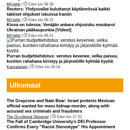
MV-lehti
|
Eilen klo 08:38
Reuters: Yhdysvallat kuluttanut käytännössä kaikki
taktiset ohjukset iskuissa Iraniin
MV-lehti
|
Eilen klo 08:31
Kiova on tulessa: Venäjän ankara ohjusisku moukaroi
Ukrainan pääkaupunkia [Videot]
MV-lehti
|
Eilen klo 08:21
Purran budjettiehdotus: verotus kevenee, velka paisuu,
kuntien rahahana kiristyy ja järjestöille kylmää kyytiä
Kansalainen
|
Eilen klo 06:54
Ulkomaat
The Grayzone and Nate Bear: Israel protects Mexican
official wanted for mass kidnap-murder, along with
accused sex criminals and fraudsters
The Occidental Observer
|
Eilen klo 17:32
The Fall of Cambridge University’s DEI Professor
Confirms Every “Racist Stereotype” His Appointment