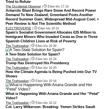
Tried to Refute
The Occidental Observer
|
Eilen klo 17:16
Antarctic Blast Brings Rare Snow And Record Power
Demand To New Zealand; Greenland Posts Another
Record Summer Gain; Widespread Mid-August Cool; +
Peer Review Is Not The Scientific Method
ELECTROVERSE
|
Eilen klo 10:31
Spain’s Socialist Government Allocates €25 Million to
Immigrant Minors Who Invaded Ceuta as One in Three
Spanish Children Lives at Risk of Poverty
The Truthseeker
|
Eilen klo 10:30
A Two-State Solution for Spain?
The Truthseeker
|
Eilen klo 10:24
Trump Has Destroyed His Presidency
The Truthseeker
|
Eilen klo 10:20
How the Climate Agenda is Being Pushed into Our TV
Shows
The Truthseeker
|
Eilen klo 10:16
What is Happening With Ariana Grande and Her “Petal”
Video?
The Truthseeker
|
Eilen klo 10:12
Col. Larry Wilkerson: Breaking: Yemen Strikes Saudi