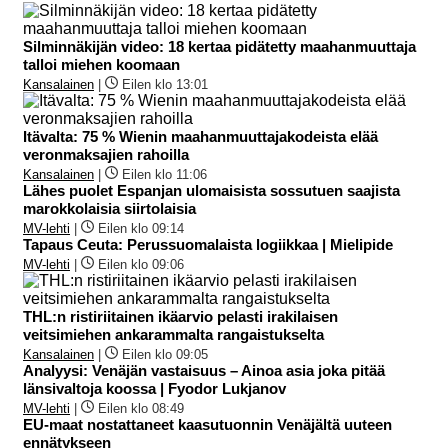
Silminnäkijän video: 18 kertaa pidätetty maahanmuuttaja
talloi miehen koomaan
Kansalainen
|
Eilen klo 13:01
Itävalta: 75 % Wienin maahanmuuttajakodeista elää
veronmaksajien rahoilla
Kansalainen
|
Eilen klo 11:06
Lähes puolet Espanjan ulomaisista sossutuen saajista
marokkolaisia siirtolaisia
MV-lehti
|
Eilen klo 09:14
Tapaus Ceuta: Perussuomalaista logiikkaa | Mielipide
MV-lehti
|
Eilen klo 09:06
THL:n ristiriitainen ikäarvio pelasti irakilaisen
veitsimiehen ankarammalta rangaistukselta
Kansalainen
|
Eilen klo 09:05
Analyysi: Venäjän vastaisuus – Ainoa asia joka pitää
länsivaltoja koossa | Fyodor Lukjanov
MV-lehti
|
Eilen klo 08:49
EU-maat nostattaneet kaasutuonnin Venäjältä uuteen
ennätykseen