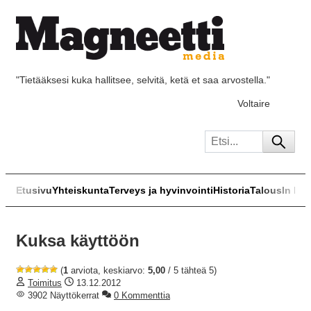
"Tietääksesi kuka hallitsee, selvitä, ketä et saa arvostella."
Voltaire
Etusivu
Yhteiskunta
Terveys ja hyvinvointi
Historia
Talous
In Eng
Kuksa käyttöön
(
1
arviota, keskiarvo:
5,00
/ 5 tähteä 5)
Toimitus
13.12.2012
3902 Näyttökerrat
0 Kommenttia