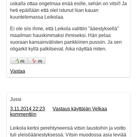
uskalla ottaa ongelmaa enää esille, sehän on vitsi!! Ja
heti epäillään että olet istunut liian kauan
kuuntelemassa Leikolaa.
Ei ole siis ihme, että Leikola valittiin ”ääestyksellä”
maailman hauskimmaksi ihmiseksi. Hän pelaa
suoraan kansainvälisten pankkiirien pussiin. Ja sen
oligarkit kyllä palkitsevat. Aika näyttää miten.
(
0
)
(
0
)
Vastaa
Jussi
3.11.2014 22:23
Vastaus käyttäjän Velkaa
kommenttiin
Leikola kertoi perehtyneensä vitsin taustoihin ja voitto
tuli yleisöäänestyksessä. Vitsin muodossa asia leviää