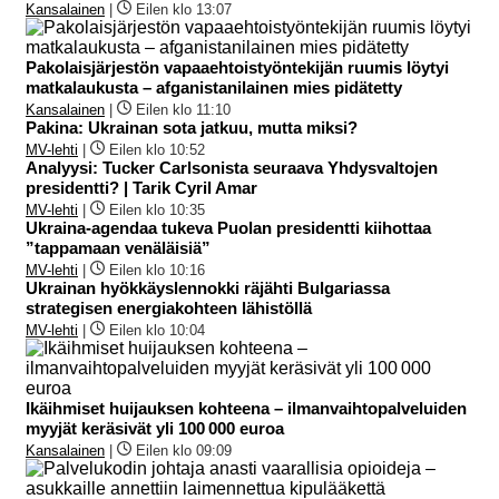
Kansalainen
|
Eilen klo 13:07
Pakolaisjärjestön vapaaehtoistyöntekijän ruumis löytyi
matkalaukusta – afganistanilainen mies pidätetty
Kansalainen
|
Eilen klo 11:10
Pakina: Ukrainan sota jatkuu, mutta miksi?
MV-lehti
|
Eilen klo 10:52
Analyysi: Tucker Carlsonista seuraava Yhdysvaltojen
presidentti? | Tarik Cyril Amar
MV-lehti
|
Eilen klo 10:35
Ukraina-agendaa tukeva Puolan presidentti kiihottaa
”tappamaan venäläisiä”
MV-lehti
|
Eilen klo 10:16
Ukrainan hyökkäyslennokki räjähti Bulgariassa
strategisen energiakohteen lähistöllä
MV-lehti
|
Eilen klo 10:04
Ikäihmiset huijauksen kohteena – ilmanvaihtopalveluiden
myyjät keräsivät yli 100 000 euroa
Kansalainen
|
Eilen klo 09:09