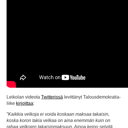
Leikolan videota
Twitterissä
levittänyt Talousdemokratia-
liike
kirjoittaa
:
”
Kaikkia velkoja ei voida koskaan maksaa takaisin,
koska koron takia velkaa on aina enemmän kuin on
rahaa velkojen takaisinmaksuun. Ainoa keino selvitä