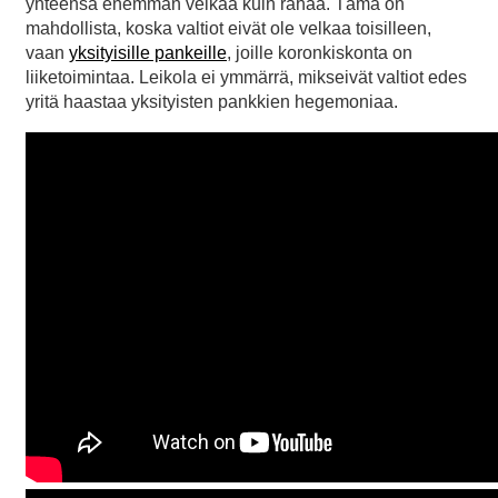
yhteensä enemmän velkaa kuin rahaa. Tämä on
mahdollista, koska valtiot eivät ole velkaa toisilleen,
vaan
yksityisille pankeille
, joille koronkiskonta on
liiketoimintaa. Leikola ei ymmärrä, mikseivät valtiot edes
yritä haastaa yksityisten pankkien hegemoniaa.