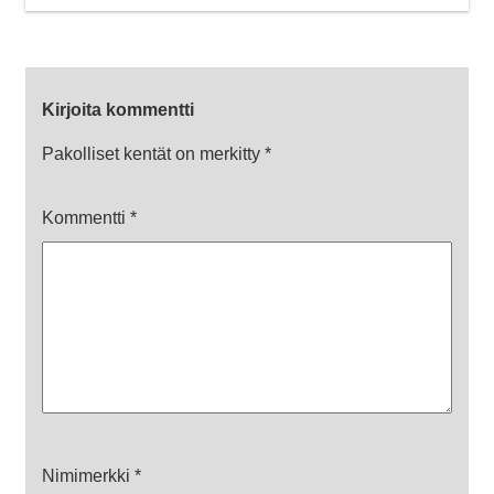
Kirjoita kommentti
Pakolliset kentät on merkitty
*
Kommentti
*
Nimimerkki
*