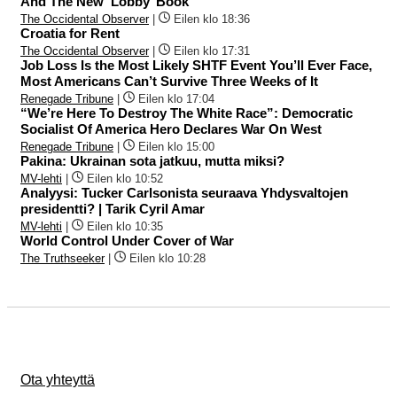
And The New ‘Lobby’ Book
The Occidental Observer
|
Eilen klo 18:36
Croatia for Rent
The Occidental Observer
|
Eilen klo 17:31
Job Loss Is the Most Likely SHTF Event You’ll Ever Face,
Most Americans Can’t Survive Three Weeks of It
Renegade Tribune
|
Eilen klo 17:04
“We’re Here To Destroy The White Race”: Democratic
Socialist Of America Hero Declares War On West
Renegade Tribune
|
Eilen klo 15:00
Pakina: Ukrainan sota jatkuu, mutta miksi?
MV-lehti
|
Eilen klo 10:52
Analyysi: Tucker Carlsonista seuraava Yhdysvaltojen
presidentti? | Tarik Cyril Amar
MV-lehti
|
Eilen klo 10:35
World Control Under Cover of War
The Truthseeker
|
Eilen klo 10:28
Ota yhteyttä