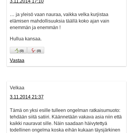
3.11.2014 17:10
… ja yleisö vaan nauraa, vaikka velka kurjistaa
elämisen mahdollisuuksia täällä koko ajan vain
enemmän ja enemmän !
Hullua kansaa.
(
0
)
(
0
)
Vastaa
Velkaa
3.11.2014 21:37
Tämä on yksi esille tulleen ongelman ratkaisumuoto:
tehdään siitä satiiri. Käännetään vakava asia niin että
kaikki nauravat sille. Näin saadaan häivytettyä
todellinen ongelma koska eihän kukaan täysjärkinen