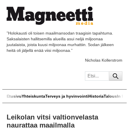
”Holokausti oli toisen maailmansodan traagisin tapahtuma.
Saksalaisten hallitsemilla alueilla asui neljä miljoonaa
juutalaista, joista kuusi miljoonaa murhattiin. Sodan jälkeen
heitä oli jäljellä enää viisi miljoonaa.”
Nicholas Kollerstrom
Etusivu
Yhteiskunta
Terveys ja hyvinvointi
Historia
Talous
In Eng
Leikolan vitsi valtionvelasta
naurattaa maailmalla