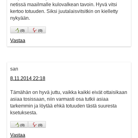
netissä maailmalle kulovalkean tavoin. Hyvä vitsi
kertoo totuuden. Siksi juutalaisvitsitkin on kielletty
nykyään.
(
0
)
(
0
)
Vastaa
san
8.11.2014 22:18
Tämähän on hyvä juttu, vaikka kaikki eivät ottaisikaan
asiaa tosissaan, niin varmasti osa tutkii asiaa
tarkemmin ja löytää ehkä totuuden tästä suuresta
ksetuksesta.
(
0
)
(
0
)
Vastaa