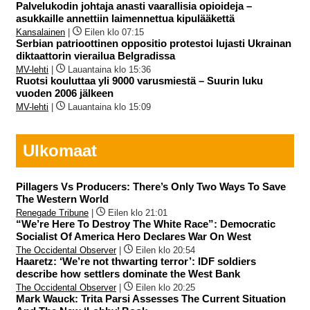
Palvelukodin johtaja anasti vaarallisia opioideja –
asukkaille annettiin laimennettua kipulääkettä
Kansalainen
|
Eilen klo 07:15
Serbian patrioottinen oppositio protestoi lujasti Ukrainan
diktaattorin vierailua Belgradissa
MV-lehti
|
Lauantaina klo 15:36
Ruotsi kouluttaa yli 9000 varusmiestä – Suurin luku
vuoden 2006 jälkeen
MV-lehti
|
Lauantaina klo 15:09
Ulkomaat
Pillagers Vs Producers: There’s Only Two Ways To Save
The Western World
Renegade Tribune
|
Eilen klo 21:01
“We’re Here To Destroy The White Race”: Democratic
Socialist Of America Hero Declares War On West
The Occidental Observer
|
Eilen klo 20:54
Haaretz: ‘We’re not thwarting terror’: IDF soldiers
describe how settlers dominate the West Bank
The Occidental Observer
|
Eilen klo 20:25
Mark Wauck: Trita Parsi Assesses The Current Situation