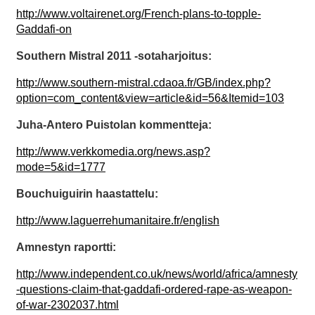
http://www.voltairenet.org/French-plans-to-topple-
Gaddafi-on
Southern Mistral 2011 -sotaharjoitus:
http://www.southern-mistral.cdaoa.fr/GB/index.php?
option=com_content&view=article&id=56&Itemid=103
Juha-Antero Puistolan kommentteja:
http://www.verkkomedia.org/news.asp?
mode=5&id=1777
Bouchuiguirin haastattelu:
http://www.laguerrehumanitaire.fr/english
Amnestyn raportti:
http://www.independent.co.uk/news/world/africa/amnesty
-questions-claim-that-gaddafi-ordered-rape-as-weapon-
of-war-2302037.html