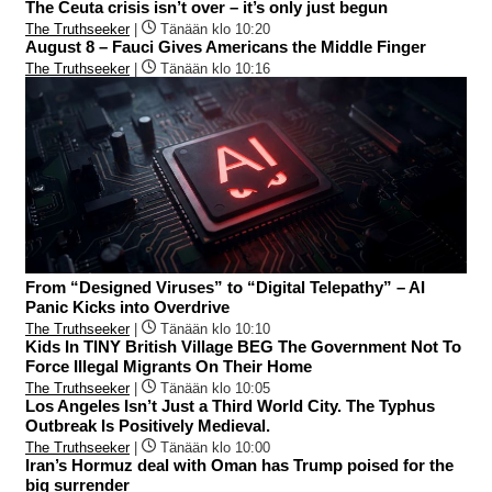
The Ceuta crisis isn’t over – it’s only just begun
The Truthseeker
|
Tänään klo 10:20
August 8 – Fauci Gives Americans the Middle Finger
The Truthseeker
|
Tänään klo 10:16
From “Designed Viruses” to “Digital Telepathy” – AI
Panic Kicks into Overdrive
The Truthseeker
|
Tänään klo 10:10
Kids In TINY British Village BEG The Government Not To
Force Illegal Migrants On Their Home
The Truthseeker
|
Tänään klo 10:05
Los Angeles Isn’t Just a Third World City. The Typhus
Outbreak Is Positively Medieval.
The Truthseeker
|
Tänään klo 10:00
Iran’s Hormuz deal with Oman has Trump poised for the
big surrender