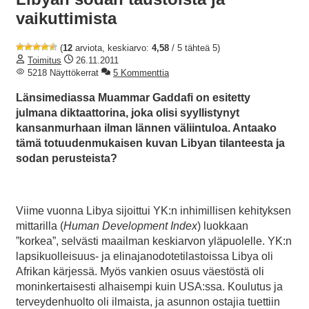
vaikuttimista
(
12
arviota, keskiarvo:
4,58
/ 5 tähteä 5)
Toimitus
26.11.2011
5218 Näyttökerrat
5 Kommenttia
Länsimediassa Muammar Gaddafi on esitetty
julmana diktaattorina, joka olisi syyllistynyt
kansanmurhaan ilman lännen väliintuloa. Antaako
tämä totuudenmukaisen kuvan Libyan tilanteesta ja
sodan perusteista?
Viime vuonna Libya sijoittui YK:n inhimillisen kehityksen
mittarilla (
Human Development Index
) luokkaan
”korkea”, selvästi maailman keskiarvon yläpuolelle. YK:n
lapsikuolleisuus- ja elinajanodotetilastoissa Libya oli
Afrikan kärjessä. Myös vankien osuus väestöstä oli
moninkertaisesti alhaisempi kuin USA:ssa. Koulutus ja
terveydenhuolto oli ilmaista, ja asunnon ostajia tuettiin