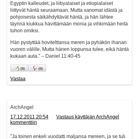
Egyptin kalleudet, ja liibyalaiset ja etiopialaiset
liittyvät häntä seuraamaan. Mutta sanomat idästä ja
pohjoisesta säikähdyttävät häntä, ja hän lähtee
täynnä kiukkua hävittämään monia ja vihkimään heitä
tuhon omiksi.
Hän pystyttää hovitelttansa meren ja pyhäkön ihanan
vuoren välille. Mutta hänen loppunsa tulee, eikä häntä
kukaan auta.” – Daniel 11:40-45
(
0
)
(
0
)
Vastaa
ArchAngel
17.12.2011 20:54
Vastaus käyttäjän ArchAngel
kommenttiin
”Ja toinen enkeli vuodatti maljansa mereen, ja se tuli