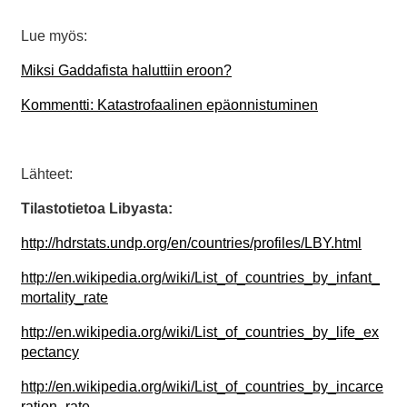
Lue myös:
Miksi Gaddafista haluttiin eroon?
Kommentti: Katastrofaalinen epäonnistuminen
Lähteet:
Tilastotietoa Libyasta:
http://hdrstats.undp.org/en/countries/profiles/LBY.html
http://en.wikipedia.org/wiki/List_of_countries_by_infant_
mortality_rate
http://en.wikipedia.org/wiki/List_of_countries_by_life_ex
pectancy
http://en.wikipedia.org/wiki/List_of_countries_by_incarce
ration_rate