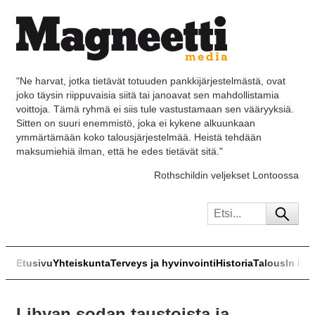
"Ne harvat, jotka tietävät totuuden pankkijärjestelmästä, ovat
joko täysin riippuvaisia siitä tai janoavat sen mahdollistamia
voittoja. Tämä ryhmä ei siis tule vastustamaan sen vääryyksiä.
Sitten on suuri enemmistö, joka ei kykene alkuunkaan
ymmärtämään koko talousjärjestelmää. Heistä tehdään
maksumiehiä ilman, että he edes tietävät sitä."
Rothschildin veljekset Lontoossa
Etusivu
Yhteiskunta
Terveys ja hyvinvointi
Historia
Talous
In Eng
Libyan sodan taustoista ja