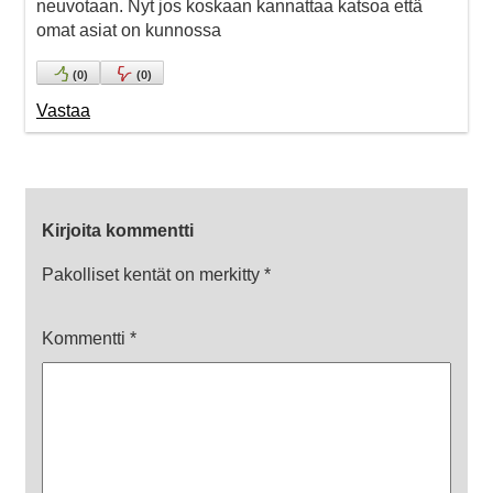
neuvotaan. Nyt jos koskaan kannattaa katsoa että
omat asiat on kunnossa
(
0
)
(
0
)
Vastaa
Kirjoita kommentti
Pakolliset kentät on merkitty
*
Kommentti
*