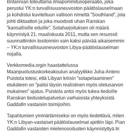
Britannian toteuttama ilmapommitusoperaatio, joka
perustui YK:n turvallisuusneuvoston päätöslauselmaan
ja kohdistui kuviteltuun valtioon nimeltä ”Southland”, jota
johti diktaattori ja joka muodosti uhan Ranskan
”kansallisille eduille”. Sotaharjoituksen oli määrä
käynnistyä 21. maaliskuuta 2011, mutta sen resurssit
suunnattiinkin tositoimiin vain kaksi päivää aikaisemmin
– YK:n turvallisuusneuvoston Libya-päätöslauselman
nojalla.
Verkkomedia.orgin haastattelussa
Maanpuolustuskorkeakoulun analyytikko Juha-Antero
Puistola totesi, että Libyan kriisin ”sotapelaaminen”
etukäteen on ”paitsi täysin realistinen myös oletusarvon
mukainen” ajatus. Puistola antoi myös tukea tiedoille
Ranskan tiedustelupalvelun varhaisista yhteyksistä
Gaddafin vastaisiin toimijoihin.
Tapahtumien ymmärtämiseksi on myös tiedettävä, miten
YK:n Libyan-vastaiset päätöslauselmat ajettiin läpi. Pian
Gaddafin vastaisten mielenosoitusten käynnistyttyä tri