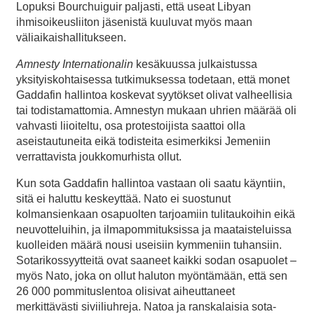
Lopuksi Bourchuiguir paljasti, että useat Libyan
ihmisoikeusliiton jäsenistä kuuluvat myös maan
väliaikaishallitukseen.
Amnesty Internationalin
kesäkuussa julkaistussa
yksityiskohtaisessa tutkimuksessa todetaan, että monet
Gaddafin hallintoa koskevat syytökset olivat valheellisia
tai todistamattomia. Amnestyn mukaan uhrien määrää oli
vahvasti liioiteltu, osa protestoijista saattoi olla
aseistautuneita eikä todisteita esimerkiksi Jemeniin
verrattavista joukkomurhista ollut.
Kun sota Gaddafin hallintoa vastaan oli saatu käyntiin,
sitä ei haluttu keskeyttää. Nato ei suostunut
kolmansienkaan osapuolten tarjoamiin tulitaukoihin eikä
neuvotteluihin, ja ilmapommituksissa ja maataisteluissa
kuolleiden määrä nousi useisiin kymmeniin tuhansiin.
Sotarikossyytteitä ovat saaneet kaikki sodan osapuolet –
myös Nato, joka on ollut haluton myöntämään, että sen
26 000 pommituslentoa olisivat aiheuttaneet
merkittävästi siviiliuhreja. Natoa ja ranskalaisia sota-