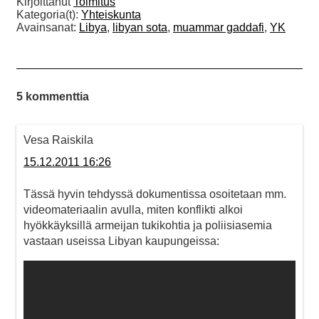
Kirjoittanut
Toimitus
Kategoria(t):
Yhteiskunta
Avainsanat:
Libya
,
libyan sota
,
muammar gaddafi
,
YK
5 kommenttia
Vesa Raiskila
15.12.2011 16:26
Tässä hyvin tehdyssä dokumentissa osoitetaan mm.
videomateriaalin avulla, miten konflikti alkoi
hyökkäyksillä armeijan tukikohtia ja poliisiasemia
vastaan useissa Libyan kaupungeissa: