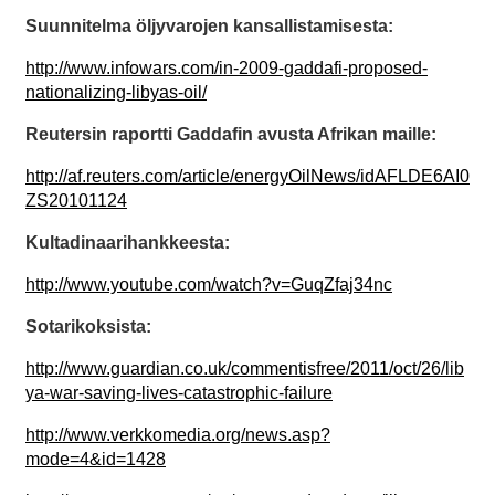
Suunnitelma öljyvarojen kansallistamisesta:
http://www.infowars.com/in-2009-gaddafi-proposed-
nationalizing-libyas-oil/
Reutersin raportti Gaddafin avusta Afrikan maille:
http://af.reuters.com/article/energyOilNews/idAFLDE6AI0
ZS20101124
Kultadinaarihankkeesta:
http://www.youtube.com/watch?v=GuqZfaj34nc
Sotarikoksista:
http://www.guardian.co.uk/commentisfree/2011/oct/26/lib
ya-war-saving-lives-catastrophic-failure
http://www.verkkomedia.org/news.asp?
mode=4&id=1428