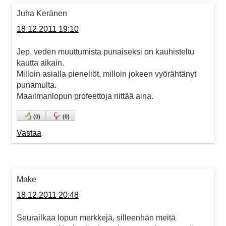
Juha Keränen
18.12.2011 19:10
Jep, veden muuttumista punaiseksi on kauhisteltu
kautta aikain.
Milloin asialla pieneliöt, milloin jokeen vyörähtänyt
punamulta.
Maailmanlopun profeettoja riittää aina.
(
0
)
(
0
)
Vastaa
Make
18.12.2011 20:48
Seurailkaa lopun merkkejä, silleenhän meitä