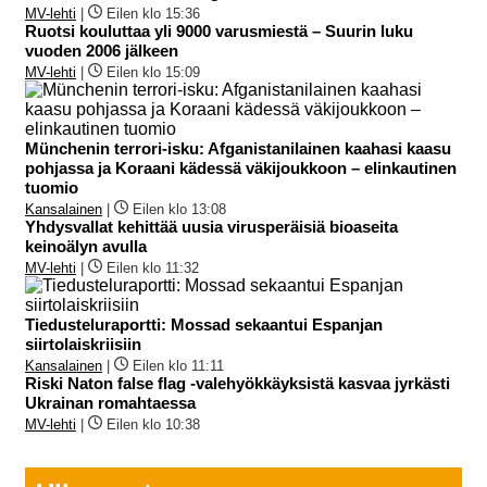
MV-lehti
|
Eilen klo 15:36
Ruotsi kouluttaa yli 9000 varusmiestä – Suurin luku
vuoden 2006 jälkeen
MV-lehti
|
Eilen klo 15:09
Münchenin terrori-isku: Afganistanilainen kaahasi kaasu
pohjassa ja Koraani kädessä väkijoukkoon – elinkautinen
tuomio
Kansalainen
|
Eilen klo 13:08
Yhdysvallat kehittää uusia virusperäisiä bioaseita
keinoälyn avulla
MV-lehti
|
Eilen klo 11:32
Tiedusteluraportti: Mossad sekaantui Espanjan
siirtolaiskriisiin
Kansalainen
|
Eilen klo 11:11
Riski Naton false flag -valehyökkäyksistä kasvaa jyrkästi
Ukrainan romahtaessa
MV-lehti
|
Eilen klo 10:38