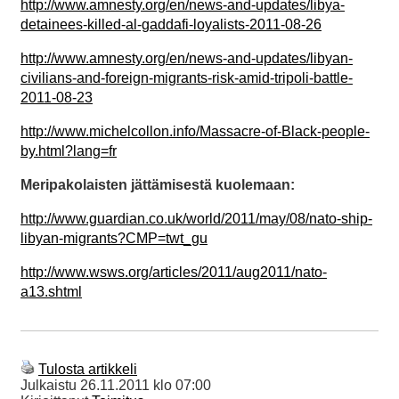
http://www.amnesty.org/en/news-and-updates/libya-
detainees-killed-al-gaddafi-loyalists-2011-08-26
http://www.amnesty.org/en/news-and-updates/libyan-
civilians-and-foreign-migrants-risk-amid-tripoli-battle-
2011-08-23
http://www.michelcollon.info/Massacre-of-Black-people-
by.html?lang=fr
Meripakolaisten jättämisestä kuolemaan:
http://www.guardian.co.uk/world/2011/may/08/nato-ship-
libyan-migrants?CMP=twt_gu
http://www.wsws.org/articles/2011/aug2011/nato-
a13.shtml
Tulosta artikkeli
Julkaistu
26.11.2011 klo 07:00