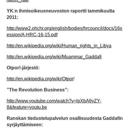
YK:n ihmisoikeusneuvoston raportti tammikuulta
2011:
http://www2.ohchr.org/english/bodies/hrcouncil/docs/16s
ession/A-HRC-16-15.pdf
http://en.wikipedia.org/wiki/Human_rights_in_Libya
http://en.wikipedia.org/wiki/Muammar_Gaddafi
Otpor!-järjestö:
http://en.wikipedia.org/wiki/Otpor
!
”The Revolution Business”:
http://www.youtube.com/watch?v=lpXbA6yZY-
8&feature=youtu.be
Ranskan tiedustelupalvelun osallisuudesta Gaddafin
syrjäyttämiseen: