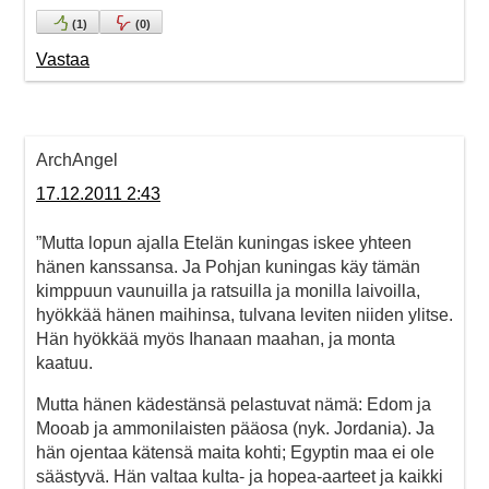
(
1
)
(
0
)
Vastaa
ArchAngel
17.12.2011 2:43
”Mutta lopun ajalla Etelän kuningas iskee yhteen
hänen kanssansa. Ja Pohjan kuningas käy tämän
kimppuun vaunuilla ja ratsuilla ja monilla laivoilla,
hyökkää hänen maihinsa, tulvana leviten niiden ylitse.
Hän hyökkää myös Ihanaan maahan, ja monta
kaatuu.
Mutta hänen kädestänsä pelastuvat nämä: Edom ja
Mooab ja ammonilaisten pääosa (nyk. Jordania). Ja
hän ojentaa kätensä maita kohti; Egyptin maa ei ole
säästyvä. Hän valtaa kulta- ja hopea-aarteet ja kaikki