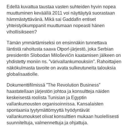
Edellä kuvattua taustaa vasten suhteiden hyvin nopea
muuttuminen keväällä 2011 voi näyttäytyä suorastaan
hämmästyttävänä. Mikä sai Gaddafin entiset
yhteistyökumppanit muuttumaan nopeasti hänen
vihollisikseen?
Tämän ymmärtämiseksi on ensinnäkin tunnettava
läntistä rahoitusta saava Otpor!-järjestö, joka Serbian
presidentin Slobodan Miloševićin kaatamisen jälkeen on
yhdistetty moniin ns. ”värivallankumouksiin”. Rahoittajien
näkökulmasta tavoite on avata sulkeutuneita talouksia
globalisaatiolle.
Dokumenttifilmissä ”The Revolution Business”
haastatellaan järjestön johtoa ja konsultteja näiden
keskeisestä roolista Tunisian ja Egyptin
vallankumousten organisoinnissa. Kansalaisten
spontaania tyytymättömyyttä hyödyntävät
vallankumoukset olivat konsulttien mukaan huolellisesti
suunniteltuja, valmennettuja ja ohjattuja.