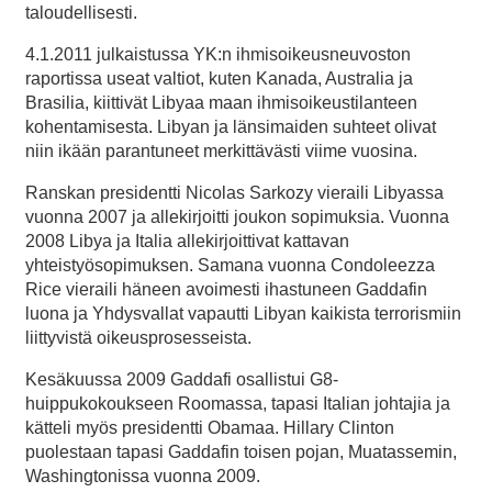
taloudellisesti.
4.1.2011 julkaistussa YK:n ihmisoikeusneuvoston
raportissa useat valtiot, kuten Kanada, Australia ja
Brasilia, kiittivät Libyaa maan ihmisoikeustilanteen
kohentamisesta. Libyan ja länsimaiden suhteet olivat
niin ikään parantuneet merkittävästi viime vuosina.
Ranskan presidentti Nicolas Sarkozy vieraili Libyassa
vuonna 2007 ja allekirjoitti joukon sopimuksia. Vuonna
2008 Libya ja Italia allekirjoittivat kattavan
yhteistyösopimuksen. Samana vuonna Condoleezza
Rice vieraili häneen avoimesti ihastuneen Gaddafin
luona ja Yhdysvallat vapautti Libyan kaikista terrorismiin
liittyvistä oikeusprosesseista.
Kesäkuussa 2009 Gaddafi osallistui G8-
huippukokoukseen Roomassa, tapasi Italian johtajia ja
kätteli myös presidentti Obamaa. Hillary Clinton
puolestaan tapasi Gaddafin toisen pojan, Muatassemin,
Washingtonissa vuonna 2009.