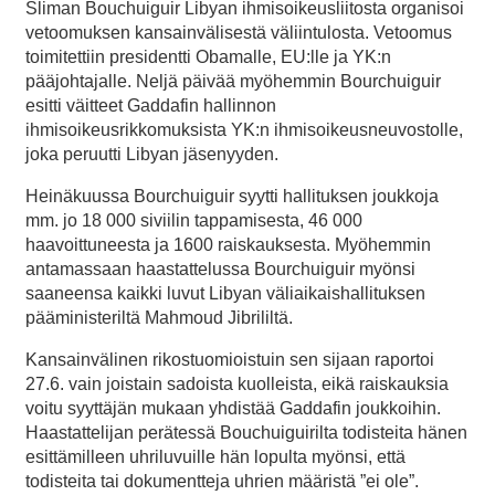
Sliman Bouchuiguir Libyan ihmisoikeusliitosta organisoi
vetoomuksen kansainvälisestä väliintulosta. Vetoomus
toimitettiin presidentti Obamalle, EU:lle ja YK:n
pääjohtajalle. Neljä päivää myöhemmin Bourchuiguir
esitti väitteet Gaddafin hallinnon
ihmisoikeusrikkomuksista YK:n ihmisoikeusneuvostolle,
joka peruutti Libyan jäsenyyden.
Heinäkuussa Bourchuiguir syytti hallituksen joukkoja
mm. jo 18 000 siviilin tappamisesta, 46 000
haavoittuneesta ja 1600 raiskauksesta. Myöhemmin
antamassaan haastattelussa Bourchuiguir myönsi
saaneensa kaikki luvut Libyan väliaikaishallituksen
pääministeriltä Mahmoud Jibrililtä.
Kansainvälinen rikostuomioistuin sen sijaan raportoi
27.6. vain joistain sadoista kuolleista, eikä raiskauksia
voitu syyttäjän mukaan yhdistää Gaddafin joukkoihin.
Haastattelijan perätessä Bouchuiguirilta todisteita hänen
esittämilleen uhriluvuille hän lopulta myönsi, että
todisteita tai dokumentteja uhrien määristä ”ei ole”.