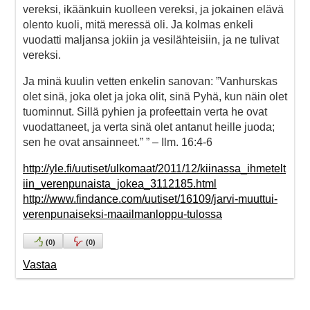
vereksi, ikäänkuin kuolleen vereksi, ja jokainen elävä
olento kuoli, mitä meressä oli. Ja kolmas enkeli
vuodatti maljansa jokiin ja vesilähteisiin, ja ne tulivat
vereksi.
Ja minä kuulin vetten enkelin sanovan: ”Vanhurskas
olet sinä, joka olet ja joka olit, sinä Pyhä, kun näin olet
tuominnut. Sillä pyhien ja profeettain verta he ovat
vuodattaneet, ja verta sinä olet antanut heille juoda;
sen he ovat ansainneet.” ” – Ilm. 16:4-6
http://yle.fi/uutiset/ulkomaat/2011/12/kiinassa_ihmetelt
iin_verenpunaista_jokea_3112185.html
http://www.findance.com/uutiset/16109/jarvi-muuttui-
verenpunaiseksi-maailmanloppu-tulossa
(
0
)
(
0
)
Vastaa