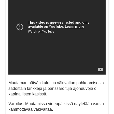
Muutaman päivän kuluttua väkivallan puhkeamisesta
sadoittain tankkeja ja panssaroituja ajoneuvoja oli
kapinallisten käsissä.
Varoitus: Muutamissa videopätkissä näytetään varsin
kammottavaa väkivaltaa.