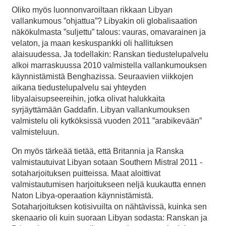
Oliko myös luonnonvaroiltaan rikkaan Libyan
vallankumous ”ohjattua”? Libyakin oli globalisaation
näkökulmasta ”suljettu” talous: vauras, omavarainen ja
velaton, ja maan keskuspankki oli hallituksen
alaisuudessa. Ja todellakin: Ranskan tiedustelupalvelu
alkoi marraskuussa 2010 valmistella vallankumouksen
käynnistämistä Benghazissa. Seuraavien viikkojen
aikana tiedustelupalvelu sai yhteyden
libyalaisupseereihin, jotka olivat halukkaita
syrjäyttämään Gaddafin. Libyan vallankumouksen
valmistelu oli kytköksissä vuoden 2011 ”arabikevään”
valmisteluun.
On myös tärkeää tietää, että Britannia ja Ranska
valmistautuivat Libyan sotaan Southern Mistral 2011 -
sotaharjoituksen puitteissa. Maat aloittivat
valmistautumisen harjoitukseen neljä kuukautta ennen
Naton Libya-operaation käynnistämistä.
Sotaharjoituksen kotisivuilta on nähtävissä, kuinka sen
skenaario oli kuin suoraan Libyan sodasta: Ranskan ja