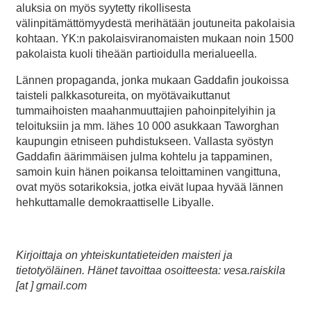
aluksia on myös syytetty rikollisesta
välinpitämättömyydestä merihätään joutuneita pakolaisia
kohtaan. YK:n pakolaisviranomaisten mukaan noin 1500
pakolaista kuoli tiheään partioidulla merialueella.
Lännen propaganda, jonka mukaan Gaddafin joukoissa
taisteli palkkasotureita, on myötävaikuttanut
tummaihoisten maahanmuuttajien pahoinpitelyihin ja
teloituksiin ja mm. lähes 10 000 asukkaan Taworghan
kaupungin etniseen puhdistukseen. Vallasta syöstyn
Gaddafin äärimmäisen julma kohtelu ja tappaminen,
samoin kuin hänen poikansa teloittaminen vangittuna,
ovat myös sotarikoksia, jotka eivät lupaa hyvää lännen
hehkuttamalle demokraattiselle Libyalle.
Kirjoittaja on yhteiskuntatieteiden maisteri ja
tietotyöläinen. Hänet tavoittaa osoitteesta:
vesa.raiskila
[at ] gmail.com