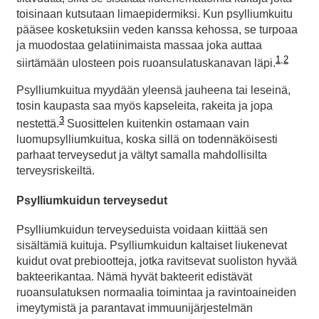
toisinaan kutsutaan limaepidermiksi. Kun psylliumkuitu
pääsee kosketuksiin veden kanssa kehossa, se turpoaa
ja muodostaa gelatiinimaista massaa joka auttaa
1
,
2
siirtämään ulosteen pois ruoansulatuskanavan läpi.
Psylliumkuitua myydään yleensä jauheena tai leseinä,
tosin kaupasta saa myös kapseleita, rakeita ja jopa
3
nestettä.
Suosittelen kuitenkin ostamaan vain
luomupsylliumkuitua, koska sillä on todennäköisesti
parhaat terveysedut ja vältyt samalla mahdollisilta
terveysriskeiltä.
Psylliumkuidun terveysedut
Psylliumkuidun terveyseduista voidaan kiittää sen
sisältämiä kuituja. Psylliumkuidun kaltaiset liukenevat
kuidut ovat prebiootteja, jotka ravitsevat suoliston hyvää
bakteerikantaa. Nämä hyvät bakteerit edistävät
ruoansulatuksen normaalia toimintaa ja ravintoaineiden
imeytymistä ja parantavat immuunijärjestelmän