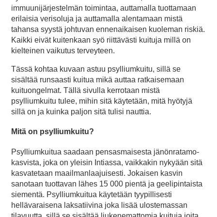
immuunijärjestelmän toimintaa, auttamalla tuottamaan
erilaisia verisoluja ja auttamalla alentamaan mistä
tahansa syystä johtuvan ennenaikaisen kuoleman riskiä.
Kaikki eivät kuitenkaan syö riittävästi kuituja millä on
kielteinen vaikutus terveyteen.
Tässä kohtaa kuvaan astuu psylliumkuitu, sillä se
sisältää runsaasti kuitua mikä auttaa ratkaisemaan
kuituongelmat. Tällä sivulla kerrotaan mistä
psylliumkuitu tulee, mihin sitä käytetään, mitä hyötyjä
sillä on ja kuinka paljon sitä tulisi nauttia.
Mitä on psylliumkuitu?
Psylliumkuitua saadaan pensasmaisesta jänönratamo-
kasvista, joka on yleisin Intiassa, vaikkakin nykyään sitä
kasvatetaan maailmanlaajuisesti. Jokaisen kasvin
sanotaan tuottavan lähes 15 000 pientä ja geelipintaista
siementä. Psylliumkuitua käytetään tyypillisesti
hellävaraisena laksatiivina joka lisää ulostemassan
tilavuutta, sillä se sisältää liukenemattomia kuituja joita