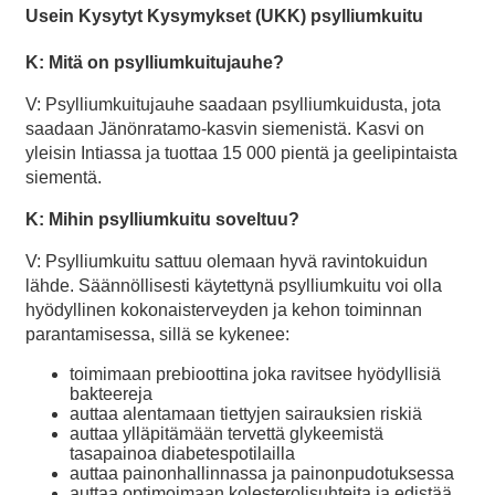
Usein Kysytyt Kysymykset (UKK) psylliumkuitu
K: Mitä on psylliumkuitujauhe?
V: Psylliumkuitujauhe saadaan psylliumkuidusta, jota
saadaan Jänönratamo-kasvin siemenistä. Kasvi on
yleisin Intiassa ja tuottaa 15 000 pientä ja geelipintaista
siementä.
K: Mihin psylliumkuitu soveltuu?
V: Psylliumkuitu sattuu olemaan hyvä ravintokuidun
lähde. Säännöllisesti käytettynä psylliumkuitu voi olla
hyödyllinen kokonaisterveyden ja kehon toiminnan
parantamisessa, sillä se kykenee:
toimimaan prebioottina joka ravitsee hyödyllisiä
bakteereja
auttaa alentamaan tiettyjen sairauksien riskiä
auttaa ylläpitämään tervettä glykeemistä
tasapainoa diabetespotilailla
auttaa painonhallinnassa ja painonpudotuksessa
auttaa optimoimaan kolesterolisuhteita ja edistää