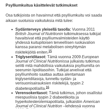
Psylliumkuitua käsittelevät tutkimukset
Osa tutkijoista on havainnut että psylliumkuitu voi saada
aikaan suotuisia vaikutuksia mitä tulee:
Sydänterveys yleisellä tasolla:
Vuonna 2011
British Journal of Nutritionin
tutkimuksessa tutkijat
havaitsivat että psylliumvalmisteiden käyttö
yhdessä kuitupitoisen terveellisen ruokavalion
kanssa paransi metabolisen oireyhtymän
15
riskitekijöitä eniten.
Triglyseriditasot:
Tämä vuonna 2009
European
Journal of Clinical Nutritionissa
julkaistu tutkimus
selitti mitä mahdollisia vaikutuksia psylliumilla on
seerumin lipiditasoihin. Tutkijat arvelivat että
psylliumhoito saattaa auttaa alentamaan
triglyseriditasoja, tunnettu sydän- ja
verisuonisairauksien riskitekijä, tyypin 2
16
diabetespotilailla.
Verensokeritasot:
Tämä tutkimus, johon osallistui
miespuolisia tyypin 2 diabeetikoita ja
hyperkolesterolemiapotilaita, julkaistiin
American
Journal of Clinical Nutrition
–lehdessä vuonna