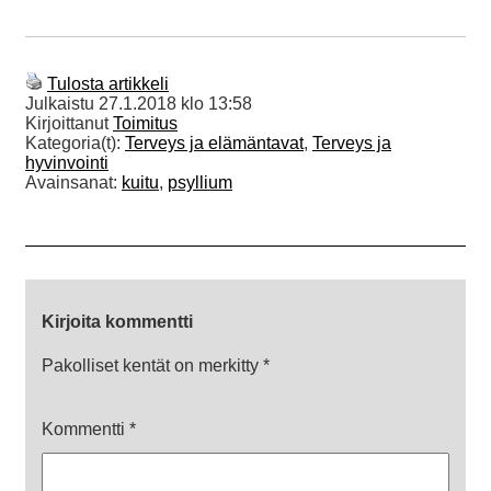
Tulosta artikkeli
Julkaistu
27.1.2018 klo 13:58
Kirjoittanut
Toimitus
Kategoria(t):
Terveys ja elämäntavat
,
Terveys ja
hyvinvointi
Avainsanat:
kuitu
,
psyllium
Kirjoita kommentti
Pakolliset kentät on merkitty
*
Kommentti
*