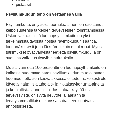
pistaasit
Psylliumkuidun teho on vertaansa vailla
Psylliumkuitu, erityisesti luomulaatuinen, on osoittanut
kelpoisuutensa tärkeiden terveysetujen toimittamisessa.
Uskon vakaasti että luomupsylliumkuitu on yksi
tärkeimmistä tavoista nostaa ravintokuidun saantia,
todennäköisesti jopa tärkeämpi kuin muut ruoat. Myös
tutkimukset ovat vahvistaneet että psylliumkuidulla on
suotuisa vaikutus tiettyihin sairauksiin.
Muista vain että 100 prosenttinen luomupsylliumkuitu on
kaikesta huolimatta paras psylliumkuidun muoto, ottaen
huomioon että sen kasvatuksessa ei todennäköisesti ole
käytetty haitallisia tuholais- ja rikkakasvitorjunta-aineita
ja kemiallisia lannoitteita. Jos haluat käyttää sitä
terveyssyistä, on syytä neuvotella lääkärin tai
terveysammattilaisen kanssa sairauteen sopivasta
annostuksesta.