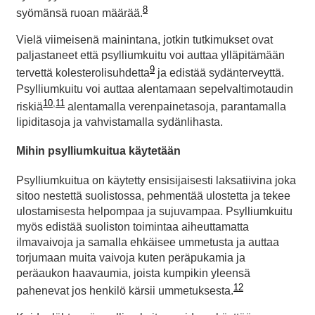
8
syömänsä ruoan määrää.
Vielä viimeisenä mainintana, jotkin tutkimukset ovat
paljastaneet että psylliumkuitu voi auttaa ylläpitämään
9
tervettä kolesterolisuhdetta
ja edistää sydänterveyttä.
Psylliumkuitu voi auttaa alentamaan sepelvaltimotaudin
10
,
11
riskiä
alentamalla verenpainetasoja, parantamalla
lipiditasoja ja vahvistamalla sydänlihasta.
Mihin psylliumkuitua käytetään
Psylliumkuitua on käytetty ensisijaisesti laksatiivina joka
sitoo nestettä suolistossa, pehmentää ulostetta ja tekee
ulostamisesta helpompaa ja sujuvampaa. Psylliumkuitu
myös edistää suoliston toimintaa aiheuttamatta
ilmavaivoja ja samalla ehkäisee ummetusta ja auttaa
torjumaan muita vaivoja kuten peräpukamia ja
peräaukon haavaumia, joista kumpikin yleensä
12
pahenevat jos henkilö kärsii ummetuksesta.