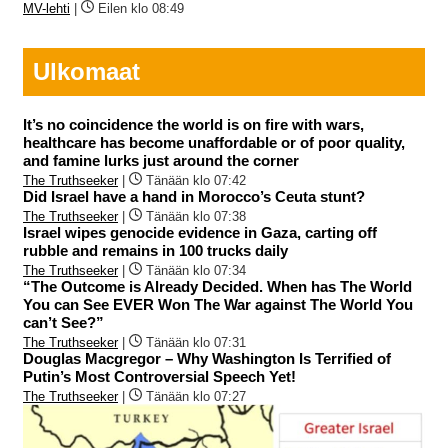
MV-lehti
|
Eilen klo 08:49
Ulkomaat
It’s no coincidence the world is on fire with wars,
healthcare has become unaffordable or of poor quality,
and famine lurks just around the corner
The Truthseeker
|
Tänään klo 07:42
Did Israel have a hand in Morocco’s Ceuta stunt?
The Truthseeker
|
Tänään klo 07:38
Israel wipes genocide evidence in Gaza, carting off
rubble and remains in 100 trucks daily
The Truthseeker
|
Tänään klo 07:34
“The Outcome is Already Decided. When has The World
You can See EVER Won The War against The World You
can’t See?”
The Truthseeker
|
Tänään klo 07:31
Douglas Macgregor – Why Washington Is Terrified of
Putin’s Most Controversial Speech Yet!
The Truthseeker
|
Tänään klo 07:27