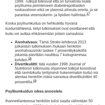
1999. Tutkijat totesivat että on turvallista lisätä
psylliumia perinteiseen diabetespotilaiden
ruokavalioon eikä se yleensä aiheuta oireita, ja se
17
parantaa verensokerin- ja lipidien hallintaa.
Koska psylliumkuitua on hehkutettu hyvänä
kuidunlähteenä, tietyt tutkimukset ovat osoittaneet että
kuitu voi auttaa ehkäisemään joitain sairauksia:
Aivohalvaus:
Tämä
Stroke
-lehdessä 2013
julkaistun tutkimuksen mukaan henkilön
aivohalvausriski laskee 7 prosenttiyksiköllä
jokaista päivittäin nautittua 7 kuitugrammaa
18
kohden.
Divertikuliitti:
tätä vuoden 1998
Journal of
Nutritionin
tutkimusta ohjanneet tutkijat korostivat
että ravintokuitu (erityisesti liukenematon kuitu) voi
alentaa henkilön riskiä sairastua divertikuliittiin 40
19
prosentilla.
Psylliumkuidun oikea annostelu
Ihannetilanteessa henkilön tulisi saada vähintään 50