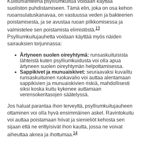
Kuidunlähteenä psylliumkuitua voidaan käyttää
suoliston puhdistamiseen. Tämä elin, joka on osa kehon
ruoansulatuskanavaa, on vastuussa veden ja bakteerien
poistamisesta, ja se avustaa ruoan pilkkomisessa ja
13
valmistelee sen poistamista elimistöstä.
Psylliumkuitujauhetta voidaan käyttää myös näiden
sairauksien torjunnassa:
Ärtyneen suolen oireyhtymä:
runsaskuituisista
lähteistä kuten psylliumkuidusta voi olla apua
ärtyneen suolen oireyhtymän helpottamisessa.
Sappikivet ja munuaiskivet:
seuraavaksi kuvailtu
runsaskuituinen ruokavalio voi auttaa alentamaan
sappikivien ja munuaiskivien riskiä, mahdollisesti
siksi koska kuitu kykenee auttamaan
verensokeritasojen säätelyssä.
Jos haluat parantaa ihon terveyttä, psylliumkuitujauheen
ottaminen voi olla hyvä ensimmäinen askel. Ravintokuitu
voi auttaa poistamaan hiivat ja sienieliöt kehosta sen
sijaan että ne erittyisivät ihon kautta, jossa ne voivat
14
aiheuttaa aknea ja ihottumaa.