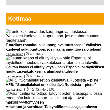
Kotimaa
Tunteikas romahdus kaupunginvaltuustossa: ”Valkoiset
kuolevat sukupuuttoon, jos maahanmuuttoa rajoitetaan!”
Kansalainen
|
4 tuntia >
Ceutan kaaos ei ollut yllätys – näin Espanja loi täydellisen
houkutusvaikutuksen arabimaista tuleville
Kansalainen
|
6 tuntia >
AFS: “Somalialaiset on kiellettävä Ruotsista – piste.”
Kansalainen
|
Tänään klo 09:02
Asiantuntija varoittaa: Taloyhtiöiden alasajoja tulossa