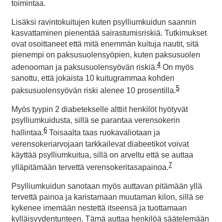
toimintaa.
Lisäksi ravintokuitujen kuten psylliumkuidun saannin
kasvattaminen pienentää sairastumisriskiä. Tutkimukset
ovat osoittaneet että mitä enemmän kuituja nautit, sitä
pienempi on paksusuolensyöpien, kuten paksusuolen
4
adenooman ja paksusuolensyövän riskiä.
On myös
sanottu, että jokaista 10 kuitugrammaa kohden
5
paksusuolensyövän riski alenee 10 prosentilla.
Myös tyypin 2 diabetekselle alttiit henkilöt hyötyvät
psylliumkuidusta, sillä se parantaa verensokerin
6
hallintaa.
Toisaalta taas ruokavaliotaan ja
verensokeriarvojaan tarkkailevat diabeetikot voivat
käyttää psylliumkuitua, sillä on arveltu että se auttaa
7
ylläpitämään tervettä verensokeritasapainoa.
Psylliumkuidun sanotaan myös auttavan pitämään yllä
tervettä painoa ja karistamaan muutaman kilon, sillä se
kykenee imemään nestettä itseensä ja tuottamaan
kylläisyydentunteen. Tämä auttaa henkilöä säätelemään