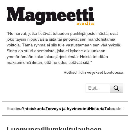
"Ne harvat, jotka tietävät totuuden pankkijärjestelmästä, ovat
joko täysin riippuvaisia siitä tai janoavat sen mahdollistamia
voittoja. Tämä ryhmä ei siis tule vastustamaan sen vääryyksiä.
Sitten on suuri enemmistö, joka ei kykene alkuunkaan
ymmärtämään koko talousjärjestelmää. Heistä tehdään
maksumiehiä ilman, että he edes tietävät sitä."
Rothschildin veljekset Lontoossa
Etusivu
Yhteiskunta
Terveys ja hyvinvointi
Historia
Talous
In Eng
Luomupsylliumkuitujauheen