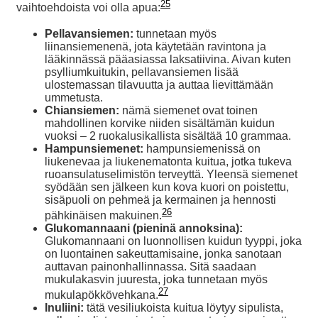
25
vaihtoehdoista voi olla apua:
Pellavansiemen:
tunnetaan myös
liinansiemenenä, jota käytetään ravintona ja
lääkinnässä pääasiassa laksatiivina. Aivan kuten
psylliumkuitukin, pellavansiemen lisää
ulostemassan tilavuutta ja auttaa lievittämään
ummetusta.
Chiansiemen:
nämä siemenet ovat toinen
mahdollinen korvike niiden sisältämän kuidun
vuoksi – 2 ruokalusikallista sisältää 10 grammaa.
Hampunsiemenet:
hampunsiemenissä on
liukenevaa ja liukenematonta kuitua, jotka tukeva
ruoansulatuselimistön terveyttä. Yleensä siemenet
syödään sen jälkeen kun kova kuori on poistettu,
sisäpuoli on pehmeä ja kermainen ja hennosti
26
pähkinäisen makuinen.
Glukomannaani (pieninä annoksina):
Glukomannaani on luonnollisen kuidun tyyppi, joka
on luontainen sakeuttamisaine, jonka sanotaan
auttavan painonhallinnassa. Sitä saadaan
mukulakasvin juuresta, joka tunnetaan myös
27
mukulapökkövehkana.
Inuliini:
tätä vesiliukoista kuitua löytyy sipulista,