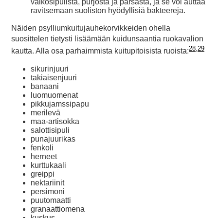
valkosipulista, purjosta ja parsasta, ja se voi auttaa
ravitsemaan suoliston hyödyllisiä bakteereja.
Näiden psylliumkuitujauhekorvikkeiden ohella
suosittelen tietysti lisäämään kuidunsaantia ruokavalion
28
,
29
kautta. Alla osa parhaimmista kuitupitoisista ruoista:
sikurinjuuri
takiaisenjuuri
banaani
luomuomenat
pikkujamssipapu
merilevä
maa-artisokka
salottisipuli
punajuurikas
fenkoli
herneet
kurttukaali
greippi
nektariinit
persimoni
puutomaatti
granaattiomena
kuskus