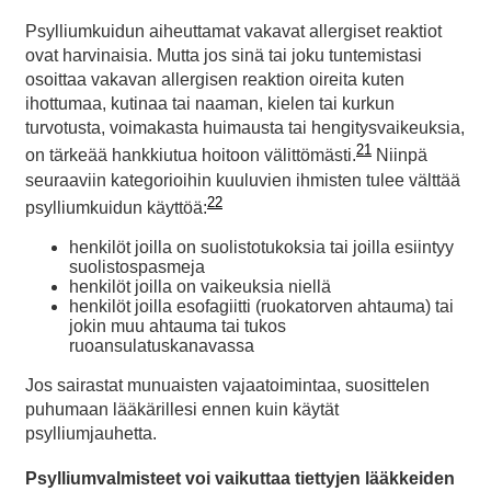
Psylliumkuidun aiheuttamat vakavat allergiset reaktiot
ovat harvinaisia. Mutta jos sinä tai joku tuntemistasi
osoittaa vakavan allergisen reaktion oireita kuten
ihottumaa, kutinaa tai naaman, kielen tai kurkun
turvotusta, voimakasta huimausta tai hengitysvaikeuksia,
21
on tärkeää hankkiutua hoitoon välittömästi.
Niinpä
seuraaviin kategorioihin kuuluvien ihmisten tulee välttää
22
psylliumkuidun käyttöä:
henkilöt joilla on suolistotukoksia tai joilla esiintyy
suolistospasmeja
henkilöt joilla on vaikeuksia niellä
henkilöt joilla esofagiitti (ruokatorven ahtauma) tai
jokin muu ahtauma tai tukos
ruoansulatuskanavassa
Jos sairastat munuaisten vajaatoimintaa, suosittelen
puhumaan lääkärillesi ennen kuin käytät
psylliumjauhetta.
Psylliumvalmisteet voi vaikuttaa tiettyjen lääkkeiden