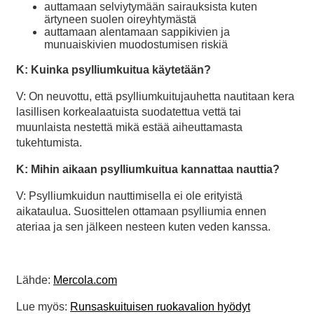
auttamaan selviytymään sairauksista kuten
ärtyneen suolen oireyhtymästä
auttamaan alentamaan sappikivien ja
munuaiskivien muodostumisen riskiä
K: Kuinka psylliumkuitua käytetään?
V: On neuvottu, että psylliumkuitujauhetta nautitaan kera
lasillisen korkealaatuista suodatettua vettä tai
muunlaista nestettä mikä estää aiheuttamasta
tukehtumista.
K: Mihin aikaan psylliumkuitua kannattaa nauttia?
V: Psylliumkuidun nauttimisella ei ole erityistä
aikataulua. Suosittelen ottamaan psylliumia ennen
ateriaa ja sen jälkeen nesteen kuten veden kanssa.
Lähde:
Mercola.com
Lue myös:
Runsaskuituisen ruokavalion hyödyt