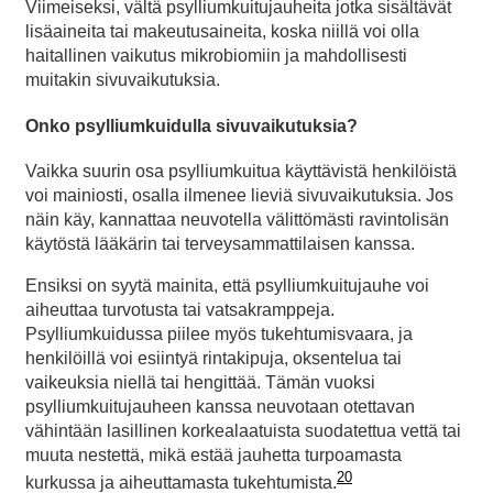
Viimeiseksi, vältä psylliumkuitujauheita jotka sisältävät
lisäaineita tai makeutusaineita, koska niillä voi olla
haitallinen vaikutus mikrobiomiin ja mahdollisesti
muitakin sivuvaikutuksia.
Onko psylliumkuidulla sivuvaikutuksia?
Vaikka suurin osa psylliumkuitua käyttävistä henkilöistä
voi mainiosti, osalla ilmenee lieviä sivuvaikutuksia. Jos
näin käy, kannattaa neuvotella välittömästi ravintolisän
käytöstä lääkärin tai terveysammattilaisen kanssa.
Ensiksi on syytä mainita, että psylliumkuitujauhe voi
aiheuttaa turvotusta tai vatsakramppeja.
Psylliumkuidussa piilee myös tukehtumisvaara, ja
henkilöillä voi esiintyä rintakipuja, oksentelua tai
vaikeuksia niellä tai hengittää. Tämän vuoksi
psylliumkuitujauheen kanssa neuvotaan otettavan
vähintään lasillinen korkealaatuista suodatettua vettä tai
muuta nestettä, mikä estää jauhetta turpoamasta
20
kurkussa ja aiheuttamasta tukehtumista.