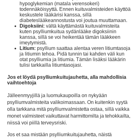
hypoglykemian (matala verensokeri)
todennäköisyyttä. Ennen kuituvalmisteiden käyttöä
keskustele lääkärisi kanssa, sillä
diabeteslääkeannostusta voi joutua muuttamaan.
Digoksiini:
vältä käyttämästä kuituvalmisteita
kuten psylliumkuitua sydänlääke digoksiinin
kanssa, sillä se voi heikentää tämän lääkkeen
imeytymistä.
Litium:
psyllium saattaa alentaa veren litiumtasoja
ja litiumin tehoa. Pidä tunnin tai kahden väli kun
otat psylliumia ja litiumia. Tämän lisäksi lääkärin
tulisi tarkkailla litiumtasojasi.
Jos et löydä psylliumkuitujauhetta, alla mahdollisia
vaihtoehtoja
Jälleenmyyjillä ja luomukaupoilla on nykyään
psylliumvalmisteita valikoimassaan. On kuitenkin syytä
olla tarkkana mitä psylliumvalmistetta ostaa, sillä vaikka
monet valmisteet vaikuttavat harmittomilta ja tehokkailta,
niissä voi piillä terveysriski.
Jos et saa mistään psylliumkuitujauhetta, näistä