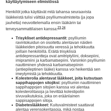
käyttäytymiseen elimistössä
Henkilöt jotka käyttävät mitä tahansa seuraavista
lääkkeistä tulisi välttää psylliumvalmisteita (ja jopa
jauhetta) neuvottelemalla ensin lääkärin tai
23
,
24
terveysammattilaisen kanssa:
Trisykliset antidepressantit:
psylliumin
ravintokuidun on osoitettu alentavan näiden
lääkkeiden pitoisuutta veressä ja tehokkuutta
joillain henkilöillä. Eräitä trisyklisiä
antidepressantteja ovat amitriptyliini, doksepiini,
imipramiini ja karbamatsepiini. Varsinkin psylliumin
nauttiminen yhdessä karbamatsepiinin
(antiepileptinen lääke) kanssa voi heikentää sen
imeytymistä ja tehokkuutta.
Kolesterolia alentavat lääkkeet, joita kutsutaan
sappihappojen sitojiksi:
psylliumin nauttiminen
sappihappojen sitojien kanssa voi alentaa
kolesterolitasoja ja lievittää kolestipolin
sivuvaikutuksia, joka on eräänlainen
sappisappojen sitoja.
Diabeteslääkkeet:
Kuituvalmisteet saattavat
alentaa verensokeritasoja, mikä nostaa