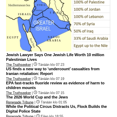
Jewish Lawyer Says One Jewish Life Worth 10 million
Palestinian Lives
The Truthseeker
|
Tänään klo 07:23
US finds a new way to ‘undercount’ casualties from
Iranian retaliation: Report
The Truthseeker
|
Tänään klo 07:19
EPA fast-tracks fluoride review as evidence of harm to
children mounts
The Truthseeker
|
Tänään klo 07:15
The 2026 World Cup and the Jews
Renegade Tribune
|
Tänään klo 01:05
While the Political Circus Distracts Us, Flock Builds the
Digital Police State
Renegade Tribune
|
Eilen klo 18:55