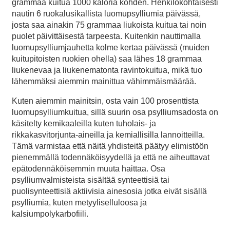
grammaa kuitua 1000 kaloria kohden. Henkilökohtaisesti
nautin 6 ruokalusikallista luomupsylliumia päivässä,
josta saa ainakin 75 grammaa liukoista kuitua tai noin
puolet päivittäisestä tarpeesta. Kuitenkin nauttimalla
luomupsylliumjauhetta kolme kertaa päivässä (muiden
kuitupitoisten ruokien ohella) saa lähes 18 grammaa
liukenevaa ja liukenematonta ravintokuitua, mikä tuo
lähemmäksi aiemmin mainittua vähimmäismäärää.
Kuten aiemmin mainitsin, osta vain 100 prosenttista
luomupsylliumkuitua, sillä suurin osa psylliumsadosta on
käsitelty kemikaaleilla kuten tuholais- ja
rikkakasvitorjunta-aineilla ja kemiallisilla lannoitteilla.
Tämä varmistaa että näitä yhdisteitä päätyy elimistöön
pienemmällä todennäköisyydellä ja että ne aiheuttavat
epätodennäköisemmin muuta haittaa. Osa
psylliumvalmisteista sisältää synteettisiä tai
puolisynteettisiä aktiivisia ainesosia jotka eivät sisällä
psylliumia, kuten metyyliselluloosa ja
kalsiumpolykarbofiili.