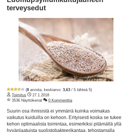
terveysedut
(
8
arviota, keskiarvo:
3,63
/ 5 tähteä 5)
Toimitus
27.1.2018
3536 Näyttökerrat
0 Kommenttia
Suurin osa ihmisistä ei ymmärrä kuinka voimakas
vaikutus kuiduilla on kehoon. Erityisesti koska se tukee
kehon optimaalista toimintaa, esimerkiksi pitämällä yllä
hyvänlaatuista suolistobakteerikantaa, tehostamalla