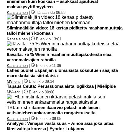
enemmän kuin koskaan – asukkaat ajautuvat
maksukyvyttömyyteen
Kansalainen
|
Tänään klo 06:58
Silminnäkijän video: 18 kertaa pidätetty maahanmuuttaja
talloi miehen koomaan
Kansalainen
|
Eilen klo 13:01
Itävalta: 75 % Wienin maahanmuuttajakodeista elää
veronmaksajien rahoilla
Kansalainen
|
Eilen klo 11:06
Lähes puolet Espanjan ulomaisista sossutuen saajista
marokkolaisia siirtolaisia
MV-lehti
|
Eilen klo 09:14
Tapaus Ceuta: Perussuomalaista logiikkaa | Mielipide
MV-lehti
|
Eilen klo 09:06
THL:n ristiriitainen ikäarvio pelasti irakilaisen
veitsimiehen ankarammalta rangaistukselta
Kansalainen
|
Eilen klo 09:05
Analyysi: Venäjän vastaisuus – Ainoa asia joka pitää
länsivaltoja koossa | Fyodor Lukjanov