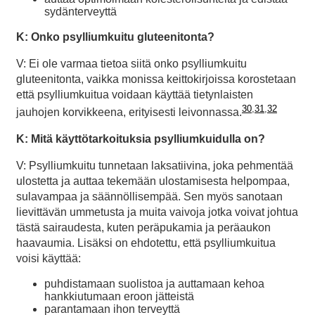
sydänterveyttä
K: Onko psylliumkuitu gluteenitonta?
V: Ei ole varmaa tietoa siitä onko psylliumkuitu
gluteenitonta, vaikka monissa keittokirjoissa korostetaan
että psylliumkuitua voidaan käyttää tietynlaisten
30
,
31
,
32
jauhojen korvikkeena, erityisesti leivonnassa.
K: Mitä käyttötarkoituksia psylliumkuidulla on?
V: Psylliumkuitu tunnetaan laksatiivina, joka pehmentää
ulostetta ja auttaa tekemään ulostamisesta helpompaa,
sulavampaa ja säännöllisempää. Sen myös sanotaan
lievittävän ummetusta ja muita vaivoja jotka voivat johtua
tästä sairaudesta, kuten peräpukamia ja peräaukon
haavaumia. Lisäksi on ehdotettu, että psylliumkuitua
voisi käyttää:
puhdistamaan suolistoa ja auttamaan kehoa
hankkiutumaan eroon jätteistä
parantamaan ihon terveyttä