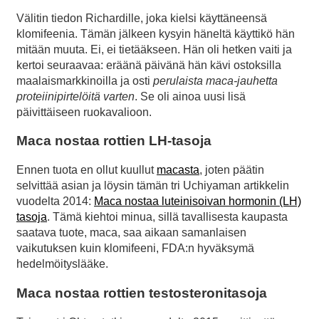
Välitin tiedon Richardille, joka kielsi käyttäneensä
klomifeenia. Tämän jälkeen kysyin häneltä käyttikö hän
mitään muuta. Ei, ei tietääkseen. Hän oli hetken vaiti ja
kertoi seuraavaa: eräänä päivänä hän kävi ostoksilla
maalaismarkkinoilla ja osti
perulaista maca-jauhetta
proteiinipirtelöitä varten
. Se oli ainoa uusi lisä
päivittäiseen ruokavalioon.
Maca nostaa rottien LH-tasoja
Ennen tuota en ollut kuullut
macasta
, joten päätin
selvittää asian ja löysin tämän tri Uchiyaman artikkelin
vuodelta 2014:
Maca nostaa luteinisoivan hormonin (LH)
tasoja
. Tämä kiehtoi minua, sillä tavallisesta kaupasta
saatava tuote, maca, saa aikaan samanlaisen
vaikutuksen kuin klomifeeni, FDA:n hyväksymä
hedelmöityslääke.
Maca nostaa rottien testosteronitasoja