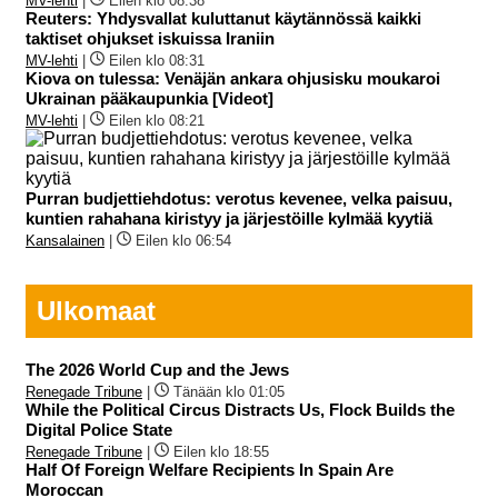
MV-lehti
|
Eilen klo 08:38
Reuters: Yhdysvallat kuluttanut käytännössä kaikki
taktiset ohjukset iskuissa Iraniin
MV-lehti
|
Eilen klo 08:31
Kiova on tulessa: Venäjän ankara ohjusisku moukaroi
Ukrainan pääkaupunkia [Videot]
MV-lehti
|
Eilen klo 08:21
Purran budjettiehdotus: verotus kevenee, velka paisuu,
kuntien rahahana kiristyy ja järjestöille kylmää kyytiä
Kansalainen
|
Eilen klo 06:54
Ulkomaat
The 2026 World Cup and the Jews
Renegade Tribune
|
Tänään klo 01:05
While the Political Circus Distracts Us, Flock Builds the
Digital Police State
Renegade Tribune
|
Eilen klo 18:55
Half Of Foreign Welfare Recipients In Spain Are
Moroccan