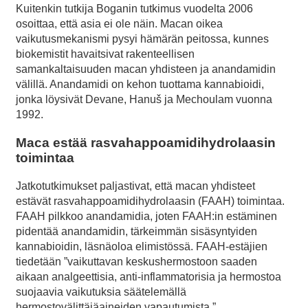
Kuitenkin tutkija Boganin tutkimus vuodelta 2006
osoittaa, että asia ei ole näin. Macan oikea
vaikutusmekanismi pysyi hämärän peitossa, kunnes
biokemistit havaitsivat rakenteellisen
samankaltaisuuden macan yhdisteen ja anandamidin
välillä. Anandamidi on kehon tuottama kannabioidi,
jonka löysivät Devane, Hanuš ja Mechoulam vuonna
1992.
Maca estää rasvahappoamidihydrolaasin
toimintaa
Jatkotutkimukset paljastivat, että macan yhdisteet
estävät rasvahappoamidihydrolaasin (FAAH) toimintaa.
FAAH pilkkoo anandamidia, joten FAAH:in estäminen
pidentää anandamidin, tärkeimmän sisäsyntyiden
kannabioidin, läsnäoloa elimistössä. FAAH-estäjien
tiedetään ”vaikuttavan keskushermostoon saaden
aikaan analgeettisia, anti-inflammatorisia ja hermostoa
suojaavia vaikutuksia säätelemällä
hermostovälittäjäaineiden vapautumista.”