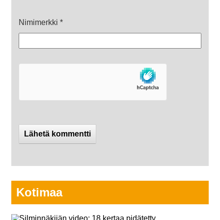
Nimimerkki
*
Kotimaa