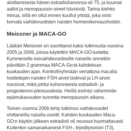
aloittamisesta hänen estradioliarvonsa oli 75, ja kuumat
aallot ja menopaussin oireet hävisivät. Tarina kiehtoi
minua, sillä en ollut ennen kuullut yrtistä, joka voisi
korvata vaihdevuotisten naisten hormonikorvaushoidot.
Meissner ja MACA-GO
Lääkäri Meissner on suorittanut kaksi tutkimusta vuosina
2005 ja 2006, joissa käytettiin MACA-GO-tuotetta.
Kymmenelle esivaihdevuotiselle naiselle annettiin
päivittäin 2 grammaa MACA-Go:ta kahdeksan
kuukauden ajan. Kontrolliryhmään verrattuna macalla
hoidettujen naisten FSH-arvot laskivat ja LH-arvot
nousivat, mikä johtui kohonneesta estradioli- ja
progesteroni-pitoisuudesta. Heillä esiintyi vähemmän
epämukavuuden tunnetta menopaussin aikana.
Toinen vuonna 2006 tehty tutkimus vaihdevuodet
ohittaneilla naisilla osoitti: Kahden kuukauden Maca-
GO:n käytön jälkeen estradioli oli noussut huomattavasti.
Kuitenkin samanaikaisesti FSH-, trijodityroniini (T3),