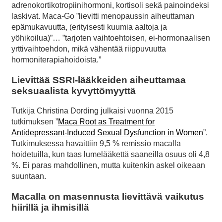
adrenokortikotropiinihormoni, kortisoli sekä painoindeksi
laskivat. Maca-Go ”lievitti menopaussin aiheuttaman
epämukavuutta, (erityisesti kuumia aaltoja ja
yöhikoilua)”… ”tarjoten vaihtoehtoisen, ei-hormonaalisen
yrttivaihtoehdon, mikä vähentää riippuvuutta
hormoniterapiahoidoista.”
Lievittää SSRI-lääkkeiden aiheuttamaa
seksuaalista kyvyttömyyttä
Tutkija Christina Dording julkaisi vuonna 2015
tutkimuksen ”
Maca Root as Treatment for
Antidepressant-Induced Sexual Dysfunction in Women
”.
Tutkimuksessa havaittiin 9,5 % remissio macalla
hoidetuilla, kun taas lumelääkettä saaneilla osuus oli 4,8
%. Ei paras mahdollinen, mutta kuitenkin askel oikeaan
suuntaan.
Macalla on masennusta lievittävä vaikutus
hiirillä ja ihmisillä