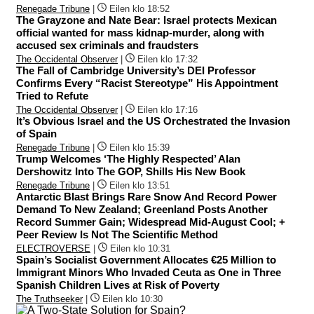
Renegade Tribune
|
Eilen klo 18:52
The Grayzone and Nate Bear: Israel protects Mexican
official wanted for mass kidnap-murder, along with
accused sex criminals and fraudsters
The Occidental Observer
|
Eilen klo 17:32
The Fall of Cambridge University’s DEI Professor
Confirms Every “Racist Stereotype” His Appointment
Tried to Refute
The Occidental Observer
|
Eilen klo 17:16
It’s Obvious Israel and the US Orchestrated the Invasion
of Spain
Renegade Tribune
|
Eilen klo 15:39
Trump Welcomes ‘The Highly Respected’ Alan
Dershowitz Into The GOP, Shills His New Book
Renegade Tribune
|
Eilen klo 13:51
Antarctic Blast Brings Rare Snow And Record Power
Demand To New Zealand; Greenland Posts Another
Record Summer Gain; Widespread Mid-August Cool; +
Peer Review Is Not The Scientific Method
ELECTROVERSE
|
Eilen klo 10:31
Spain’s Socialist Government Allocates €25 Million to
Immigrant Minors Who Invaded Ceuta as One in Three
Spanish Children Lives at Risk of Poverty
The Truthseeker
|
Eilen klo 10:30