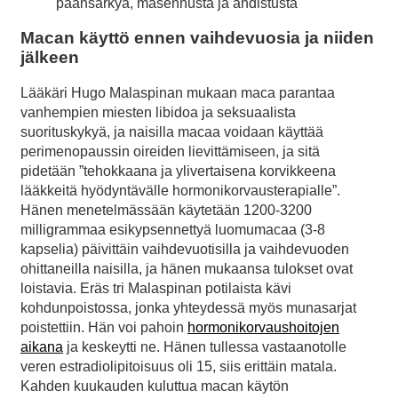
päänsärkyä, masennusta ja ahdistusta
Macan käyttö ennen vaihdevuosia ja niiden
jälkeen
Lääkäri Hugo Malaspinan mukaan maca parantaa
vanhempien miesten libidoa ja seksuaalista
suorituskykyä, ja naisilla macaa voidaan käyttää
perimenopaussin oireiden lievittämiseen, ja sitä
pidetään ”tehokkaana ja ylivertaisena korvikkeena
lääkkeitä hyödyntävälle hormonikorvausterapialle”.
Hänen menetelmässään käytetään 1200-3200
milligrammaa esikypsennettyä luomumacaa (3-8
kapselia) päivittäin vaihdevuotisilla ja vaihdevuoden
ohittaneilla naisilla, ja hänen mukaansa tulokset ovat
loistavia. Eräs tri Malaspinan potilaista kävi
kohdunpoistossa, jonka yhteydessä myös munasarjat
poistettiin. Hän voi pahoin
hormonikorvaushoitojen
aikana
ja keskeytti ne. Hänen tullessa vastaanotolle
veren estradiolipitoisuus oli 15, siis erittäin matala.
Kahden kuukauden kuluttua macan käytön