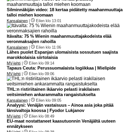
Silminnäkijän video: 18 kertaa pidätetty maahanmuuttaja
talloi miehen koomaan
Kansalainen
|
Eilen klo 13:01
Itävalta: 75 % Wienin maahanmuuttajakodeista elää
veronmaksajien rahoilla
Kansalainen
|
Eilen klo 11:06
Lähes puolet Espanjan ulomaisista sossutuen saajista
marokkolaisia siirtolaisia
MV-lehti
|
Eilen klo 09:14
Tapaus Ceuta: Perussuomalaista logiikkaa | Mielipide
MV-lehti
|
Eilen klo 09:06
THL:n ristiriitainen ikäarvio pelasti irakilaisen
veitsimiehen ankarammalta rangaistukselta
Kansalainen
|
Eilen klo 09:05
Analyysi: Venäjän vastaisuus – Ainoa asia joka pitää
länsivaltoja koossa | Fyodor Lukjanov
MV-lehti
|
Eilen klo 08:49
EU-maat nostattaneet kaasutuonnin Venäjältä uuteen
ennätykseen