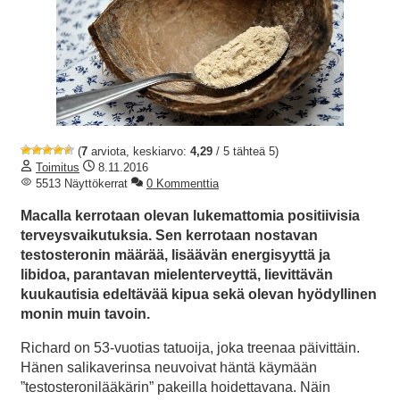
(
7
arviota, keskiarvo:
4,29
/ 5 tähteä 5)
Toimitus
8.11.2016
5513 Näyttökerrat
0 Kommenttia
Macalla kerrotaan olevan lukemattomia positiivisia
terveysvaikutuksia. Sen kerrotaan nostavan
testosteronin määrää, lisäävän energisyyttä ja
libidoa, parantavan mielenterveyttä, lievittävän
kuukautisia edeltävää kipua sekä olevan hyödyllinen
monin muin tavoin.
Richard on 53-vuotias tatuoija, joka treenaa päivittäin.
Hänen salikaverinsa neuvoivat häntä käymään
”testosteronilääkärin” pakeilla hoidettavana. Näin