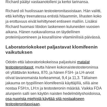
Richard päätyi vastaanotolleni ja kertoi tarinansa.
Richard oli huolissaan testosteronitasoistaan. Hän valitti,
että kehittyy treenatessa entistä hitaammin, lihasten koko
ja erottuvuus eivät kehittyneet entiseen malliin. Lisäksi
Richard huomasi libidon laskeneen kuluneiden vuosien
aikana. Hänen ruokavalionsa on täydellinen
proteiinijuomineen ja kourallisine vitamiinilisiä päivässä.
Laboratoriokokeet paljastavat klomifeenin
vaikutuksen
Odotin että laboratoriokokeissa paljastuisi
matalat
testosteronitasot
, mutta hänen kokonaistestosteroninsa
oli yllättävän korkea, 870, ja hänen FSH- ja LH-arvot
olivat tavanomaista korkeammat, 9,4 ja 11,3. Tällainen
jakauma on tyypillinen klomifeeniä käyttäjillä, sillä aine
nostaa FSH:n, LH:n ja testosteronin määrää. Vaikka FDA
alunperin salli sen käytön naisten hedelmöityshoidoissa,
osa nuorista miehistä käyttää sitä nostaakseen
testosteronitasojaan
.