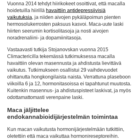
Vuonna 2014 tehdyt hiirikokeet osoittivat, että macalla
hoidetuilla hiirillä
havaittiin antidepressiivisiä
vaikutuksia
, ja niiden aivojen pykäläpoimun pienten
hermosolukerrosten paksuus kasvoi. Maca-uute laski
hiirten seerumin kortisolitasoja ja nosti aivojen
noradrenaliini- ja dopamiinitasoja.
Vastaavasti tutkija Stojanovskan vuonna 2015
Climactericilla tekemässä tutkimuksessa macalla
havaittiin olevan masennusta ja ahdistusta lievittävä
vaikutus. Tutkimukseen osallistui 29 vaihdevuodet
ohittanutta hongkongilaista naista. Verrattuna plaseboon
viikoilla 6 ja 12, hormonitasoissa ei tapahtunut muutosta.
Kuitenkin masennus- ja ahdistuspisteet laskivat, ja myös
odottamattomasti verenpaine laski.
Maca jäljittelee
endokannabioidijärjestelmän toimintaa
Kun macan vaikutusta hormonijärjestelmään tutkittiin,
oletettiin että maca vaikuttaa hormonireseptoreihin.