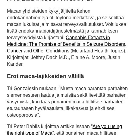
Macan yhdisteiden kyky jäljitellä kehon
endokannabioideja oli löytönä merkittävä, ja se selittää
macan lukuisat ja mittavat terveysvaikutukset. Voit lukea
lisää endokannabioidijärjestelmästä ja kannabiksen
terveyshyödyistä kirjastani:
Cannabis Extracts in
Medicine: The Promise of Benefits in Seizure Disorders,
Cancer and Other Conditions
(Mcfarland Health Topics).
Kirjoittajat: Jeffrey Dach M.D., Elaine A. Moore, Justin
Kander.
Erot maca-lajikkeiden välillä
Tri Gonzalesin mukaan: ”Musta maca parantaa parhaiten
siemennesteen laatua ja muistia sekä lievittää parhaiten
väsymystä, kun taas punainen maca hillitsee parhaiten
eturauhasen hyvälaatuista liikakasvua ja ehkäisee
osteoporoosia”.
Tri Peter Bablis kirjoittaa artikkelissaan ”
Are you using
the right type of Maca
”, että punainen maca hillitsee