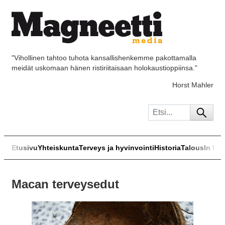
"Vihollinen tahtoo tuhota kansallishenkemme pakottamalla
meidät uskomaan hänen ristiriitaisaan holokaustioppiinsa."
Horst Mahler
Etusivu
Yhteiskunta
Terveys ja hyvinvointi
Historia
Talous
In Eng
Macan terveysedut