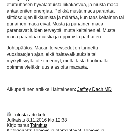
eturauhasen hyvälaatuista liikakasvua, ja musta maca
antaa eniten energiaa. Pelkkä musta maca parantaa
siittiösolujen liikkumista ja määrää, kun taas keltainen tai
punainen maca eivät. Musta ja punainen maca
parantavat luiden terveyttä, mutta keltainen ei. Musta
maca parantaa muistia ja oppimista parhaiten.
Johtopäätös: Macan terveysedut on tunnettu
vuosisatojen ajan, eikä haittavaikutuksia tai
myrkyllisyyttä ole ilmennyt, mutta tästä huolimatta
opimme vieläkin uusia asioita macasta.
Alkuperäinen artikkeli lähteineen:
Jeffrey Dach MD
Tulosta artikkeli
Julkaistu
8.11.2016 klo 12:38
Kirjoittanut
Toimitus
Kategoria(t):
Terveys ja elämäntavat
,
Terveys ja