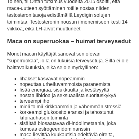
Toinen, tri Ohtan tutkimus vuodelta 2015 osoitti, että
maca-uutteen syöttäminen rotille nostaa niiden
testosteronitasoja edistämällä Leydigin solujen
toimintaa. Testosteronin nousun ilmenemiseen kesti 14
viikkoa, eikä LH-arvot muuttuneet.
Maca on superruokaa – huimat terveysedut
Monet macan käyttäjät sanovat sen olevan
”superruokaa”, jolla on lukuisia terveysetuja. Sillä ei ole
haittavaikutuksia, eikä se ole myrkyllinen:
lihakset kasvavat nopeammin
nopeuttaa urheiluvammoista paranemista
lisää energiaa, sisukkuutta ja kestävyyttä
nostaa libidoa ja seksuaalista suorituskykyä
terveempi iho
mieli toimii kirkkaammin ja vähemmän stressiä
korkeampi glukoositoleranssi ja tehostunut
kilpirauhasen toiminta
sisältää biosaatavaa di-indolimetaania, joka
kumoaa estrogeenidominanssin
maca lievittää kuukautisia edeltäviä oireita,