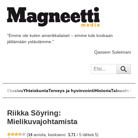
"Emme ole kuten amerikkalaiset – emme tule koskaan
jättämään ystäviämme."
Qassem Suleimani
Etusivu
Yhteiskunta
Terveys ja hyvinvointi
Historia
Talous
In Eng
Riikka Söyring:
Mielikuvajohtamista
(
14
arviota, keskiarvo:
3,71
/ 5 tähteä 5)