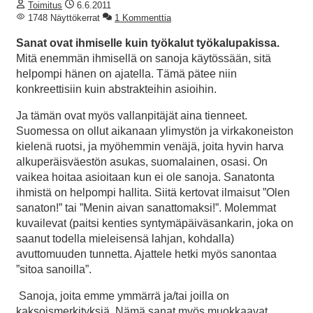
Toimitus
6.6.2011
1748 Näyttökerrat
1 Kommenttia
Sanat ovat ihmiselle kuin työkalut työkalupakissa.
Mitä enemmän ihmisellä on sanoja käytössään, sitä
helpompi hänen on ajatella. Tämä pätee niin
konkreettisiin kuin abstrakteihin asioihin.
Ja tämän ovat myös vallanpitäjät aina tienneet.
Suomessa on ollut aikanaan ylimystön ja virkakoneiston
kielenä ruotsi, ja myöhemmin venäjä, joita hyvin harva
alkuperäisväestön asukas, suomalainen, osasi. On
vaikea hoitaa asioitaan kun ei ole sanoja. Sanatonta
ihmistä on helpompi hallita. Siitä kertovat ilmaisut ”Olen
sanaton!” tai ”Menin aivan sanattomaksi!”. Molemmat
kuvailevat (paitsi kenties syntymäpäiväsankarin, joka on
saanut todella mieleisensä lahjan, kohdalla)
avuttomuuden tunnetta. Ajattele hetki myös sanontaa
”sitoa sanoilla”.
Sanoja, joita emme ymmärrä ja/tai joilla on
kaksoismerkityksiä. Nämä sanat myös muokkaavat