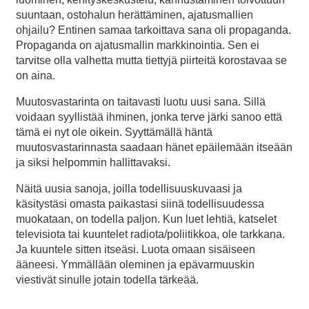
suuntaan, ostohalun herättäminen, ajatusmallien
ohjailu? Entinen samaa tarkoittava sana oli propaganda.
Propaganda on ajatusmallin markkinointia. Sen ei
tarvitse olla valhetta mutta tiettyjä piirteitä korostavaa se
on aina.
Muutosvastarinta on taitavasti luotu uusi sana. Sillä
voidaan syyllistää ihminen, jonka terve järki sanoo että
tämä ei nyt ole oikein. Syyttämällä häntä
muutosvastarinnasta saadaan hänet epäilemään itseään
ja siksi helpommin hallittavaksi.
Näitä uusia sanoja, joilla todellisuuskuvaasi ja
käsitystäsi omasta paikastasi siinä todellisuudessa
muokataan, on todella paljon. Kun luet lehtiä, katselet
televisiota tai kuuntelet radiota/poliitikkoa, ole tarkkana.
Ja kuuntele sitten itseäsi. Luota omaan sisäiseen
ääneesi. Ymmällään oleminen ja epävarmuuskin
viestivät sinulle jotain todella tärkeää.