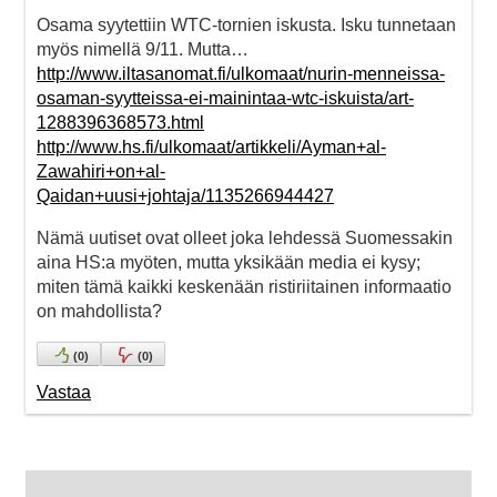
Osama syytettiin WTC-tornien iskusta. Isku tunnetaan
myös nimellä 9/11. Mutta…
http://www.iltasanomat.fi/ulkomaat/nurin-menneissa-
osaman-syytteissa-ei-mainintaa-wtc-iskuista/art-
1288396368573.html
http://www.hs.fi/ulkomaat/artikkeli/Ayman+al-
Zawahiri+on+al-
Qaidan+uusi+johtaja/1135266944427
Nämä uutiset ovat olleet joka lehdessä Suomessakin
aina HS:a myöten, mutta yksikään media ei kysy;
miten tämä kaikki keskenään ristiriitainen informaatio
on mahdollista?
(
0
)
(
0
)
Vastaa