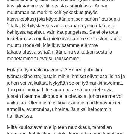
käsityksiämme vallitsevasta asiaintilasta. Annan
muutaman esimerkin: kehityskeskus (myös
kasvukeskus) jota käytetään entisen sanan ´kaupunki
´tilalla. Kehityskeskus antaa sanana ymmärtää, että
kehitystä tapahtuu vain kaupungeissa. Se ei ole totta
tosielämässä mutta mielikuvissamme se toiston kautta
muuttuu todeksi. Mielikuvissamme elämme
takapajulassa syrjään jääneinä vaikuttamisesta ja
menetämme tulevaisuususkomme.
Entäpä ´työmarkkinavoimat? Ennen puhuttiin
työmarkkinoista; jostain mihin ihmiset olivat osallisina ja
johon voi vaikuttaa. Nykyään se on työmarkkinavoimat.
Tuo pieni voima-liite sanan perässä luo mielikuvia
jostain itsemme ulkopuolella olevasta, johon emme voi
vaikuttaa. Olemme mielikuvissamme markkinavoimien
armoilla, avuttomina, uhreina. Ja siksi helpommin
hallittavissa.
Miltä kuulostavat mielipiteen muokkaus, tahtotilan
luominen, kehityskeskustelu, kannustaminen toivottuun