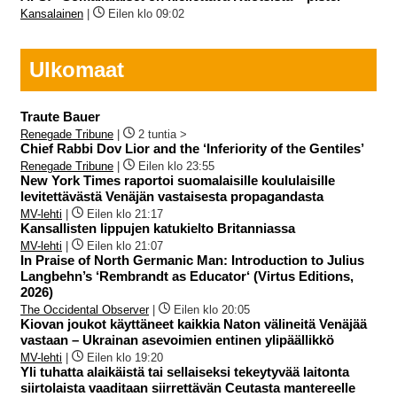
Kansalainen
|
Eilen klo 09:02
Ulkomaat
Traute Bauer
Renegade Tribune
|
2 tuntia >
Chief Rabbi Dov Lior and the ‘Inferiority of the Gentiles’
Renegade Tribune
|
Eilen klo 23:55
New York Times raportoi suomalaisille koululaisille
levitettävästä Venäjän vastaisesta propagandasta
MV-lehti
|
Eilen klo 21:17
Kansallisten lippujen katukielto Britanniassa
MV-lehti
|
Eilen klo 21:07
In Praise of North Germanic Man: Introduction to Julius
Langbehn’s ‘Rembrandt as Educator‘ (Virtus Editions,
2026)
The Occidental Observer
|
Eilen klo 20:05
Kiovan joukot käyttäneet kaikkia Naton välineitä Venäjää
vastaan – Ukrainan asevoimien entinen ylipäällikkö
MV-lehti
|
Eilen klo 19:20
Yli tuhatta alaikäistä tai sellaiseksi tekeytyvää laitonta
siirtolaista vaaditaan siirrettävän Ceutasta mantereelle