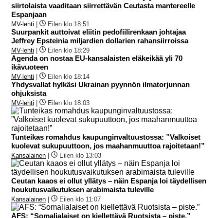
siirtolaista vaaditaan siirrettävän Ceutasta mantereelle
Espanjaan
MV-lehti
|
Eilen klo 18:51
Suurpankit auttoivat eliitin pedofiilirenkaan johtajaa
Jeffrey Epsteinia miljardien dollarien rahansiirroissa
MV-lehti
|
Eilen klo 18:29
Agenda on nostaa EU-kansalaisten eläkeikää yli 70
ikävuoteen
MV-lehti
|
Eilen klo 18:14
Yhdysvallat hylkäsi Ukrainan pyynnön ilmatorjunnan
ohjuksista
MV-lehti
|
Eilen klo 18:03
Tunteikas romahdus kaupunginvaltuustossa: ”Valkoiset
kuolevat sukupuuttoon, jos maahanmuuttoa rajoitetaan!”
Kansalainen
|
Eilen klo 13:03
Ceutan kaaos ei ollut yllätys – näin Espanja loi täydellisen
houkutusvaikutuksen arabimaista tuleville
Kansalainen
|
Eilen klo 11:07
AFS: “Somalialaiset on kiellettävä Ruotsista – piste.”