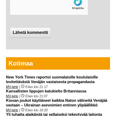
Kotimaa
New York Times raportoi suomalaisille koululaisille
levitettävästä Venäjän vastaisesta propagandasta
MV-lehti
|
Eilen klo 21:17
Kansallisten lippujen katukielto Britanniassa
MV-lehti
|
Eilen klo 21:07
Kiovan joukot käyttäneet kaikkia Naton välineitä Venäjää
vastaan – Ukrainan asevoimien entinen ylipäällikkö
MV-lehti
|
Eilen klo 19:20
Yli tuhatta alaikäistä tai sellaiseksi tekeytyvää laitonta