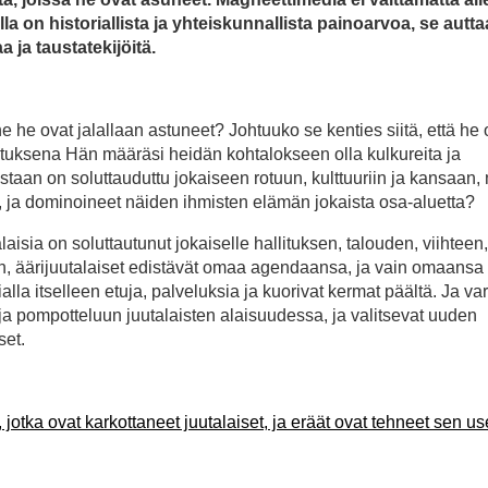
lla on historiallista ja yhteiskunnallista painoarvoa, se autta
 ja taustatekijöitä.
nne he ovat jalallaan astuneet? Johtuuko se kenties siitä, että he 
stuksena Hän määräsi heidän kohtalokseen olla kulkureita ja
ostaan on soluttauduttu jokaiseen rotuun, kulttuuriin ja kansaan,
a, ja dominoineet näiden ihmisten elämän jokaista osa-aluetta?
sia on soluttautunut jokaiselle hallituksen, talouden, viihteen,
an, äärijuutalaiset edistävät omaa agendaansa, ja vain omaansa
la itselleen etuja, palveluksia ja kuorivat kermat päältä. Ja va
ja pompotteluun juutalaisten alaisuudessa, ja valitsevat uuden
set.
 jotka ovat karkottaneet juutalaiset, ja eräät ovat tehneet sen us