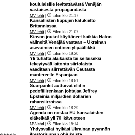
koululaisille levitettävästä Venäjän
vastaisesta propagandasta
MV-lehti
|
Eilen klo 21:17
Kansallisten lippujen katukielto
Britanniassa
MV-lehti
|
Eilen klo 21:07
Kiovan joukot käyttäneet kaikkia Naton
välineitä Venäjää vastaan – Ukrainan
asevoimien entinen ylipäällikkö
MV-lehti
|
Eilen klo 19:20
Yli tuhatta alaikäistä tai sellaiseksi
tekeytyvää laitonta siirtolaista
vaaditaan siirrettävän Ceutasta
mantereelle Espanjaan
MV-lehti
|
Eilen klo 18:51
Suurpankit auttoivat eliitin
pedofiilirenkaan johtajaa Jeffrey
Epsteinia miljardien dollarien
rahansiirroissa
MV-lehti
|
Eilen klo 18:29
Agenda on nostaa EU-kansalaisten
eläkeikää yli 70 ikävuoteen
MV-lehti
|
Eilen klo 18:14
Yhdysvallat hylkäsi Ukrainan pyynnön
ilmatorjunnan ohjuksista
kirjoita