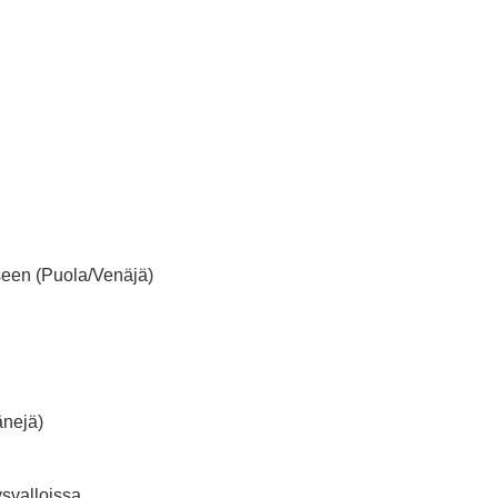
kseen (Puola/Venäjä)
änejä)
ysvalloissa