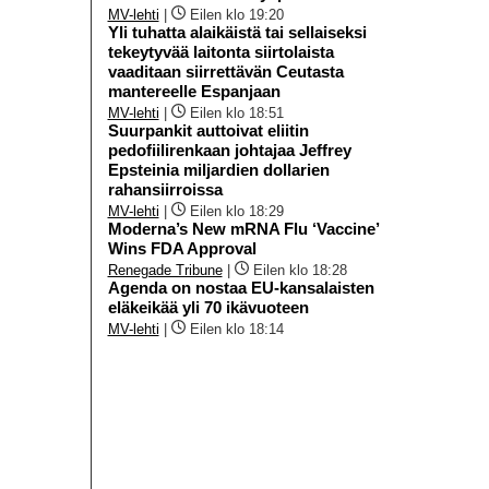
MV-lehti
|
Eilen klo 19:20
Yli tuhatta alaikäistä tai sellaiseksi
tekeytyvää laitonta siirtolaista
vaaditaan siirrettävän Ceutasta
mantereelle Espanjaan
MV-lehti
|
Eilen klo 18:51
Suurpankit auttoivat eliitin
pedofiilirenkaan johtajaa Jeffrey
Epsteinia miljardien dollarien
rahansiirroissa
MV-lehti
|
Eilen klo 18:29
Moderna’s New mRNA Flu ‘Vaccine’
Wins FDA Approval
Renegade Tribune
|
Eilen klo 18:28
Agenda on nostaa EU-kansalaisten
eläkeikää yli 70 ikävuoteen
MV-lehti
|
Eilen klo 18:14