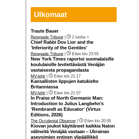
Ulkomaat
Traute Bauer
Renegade Tribune
|
2 tuntia >
Chief Rabbi Dov Lior and the
‘Inferiority of the Gentiles’
Renegade Tribune
|
Eilen klo 23:55
New York Times raportoi suomalaisille
koululaisille levitettävästä Venäjän
vastaisesta propagandasta
MV-lehti
|
Eilen klo 21:17
Kansallisten lippujen katukielto
Britanniassa
MV-lehti
|
Eilen klo 21:07
In Praise of North Germanic Man:
Introduction to Julius Langbehn’s
‘Rembrandt as Educator‘ (Virtus
Editions, 2026)
The Occidental Observer
|
Eilen klo 20:05
Kiovan joukot käyttäneet kaikkia Naton
välineitä Venäjää vastaan – Ukrainan
asevoimien entinen ylipäällikkö