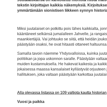
tekstin kirjoittajan kaikkia näkemyksiä. Kirjoitukse
ymmärtämään sionistisen liikkeen synnyn historiaa
Miksi juutalaiset on potkittu pois lähes kaikkialta, jo
kääntäneet selkänsä jumalalleen Jahvelle, ja rangai
maankiertäjiä. Vai johtuuko se siitä, että heidän jouk
päästyään osaksi, he ovat hitaasti ottaneet haltuuns
Samalla tavoin näemme Yhdysvalloissa, kuinka juutalai
politiikan ja jopa uskonnon saralle. Päästyään valta
muiden kustannuksella. He hakevat kaikesta ja kaikkial
jokaisessa maassa kansalaiset kyllästyvät orjuuteen 
hallituksen, joka valtaan päästyään karkottaa juutalai
Alla olevassa listassa on 109 valtiota kautta historian,
Vuosi ja paikka