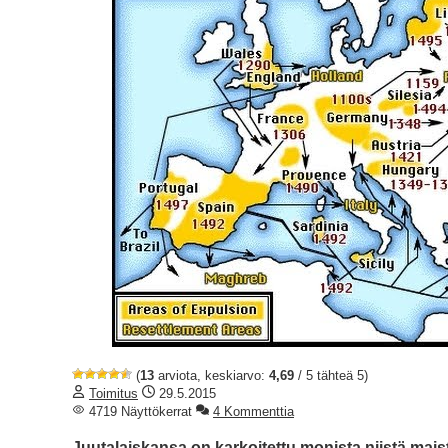
(
13
arviota, keskiarvo:
4,69
/ 5 tähteä 5)
Toimitus
29.5.2015
4719 Näyttökerrat
4 Kommenttia
Juutalaiskansa on karkoitettu monista niistä maist