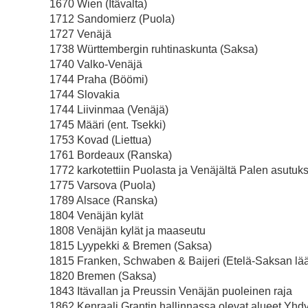
1670 Wien (Itävalta)
1712 Sandomierz (Puola)
1727 Venäjä
1738 Württembergin ruhtinaskunta (Saksa)
1740 Valko-Venäjä
1744 Praha (Böömi)
1744 Slovakia
1744 Liivinmaa (Venäjä)
1745 Määri (ent. Tsekki)
1753 Kovad (Liettua)
1761 Bordeaux (Ranska)
1772 karkotettiin Puolasta ja Venäjältä Palen asutu
1775 Varsova (Puola)
1789 Alsace (Ranska)
1804 Venäjän kylät
1808 Venäjän kylät ja maaseutu
1815 Lyypekki & Bremen (Saksa)
1815 Franken, Schwaben & Baijeri (Etelä-Saksan lä
1820 Bremen (Saksa)
1843 Itävallan ja Preussin Venäjän puoleinen raja
1862 Kenraali Grantin hallinnassa olevat alueet Yhd