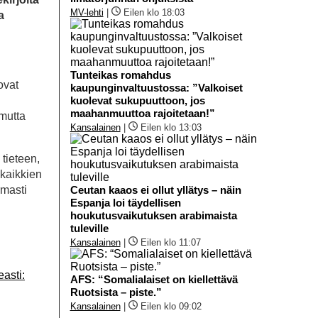
MV-lehti
|
Eilen klo 18:03
a
Tunteikas romahdus
ovat
kaupunginvaltuustossa: ”Valkoiset
kuolevat sukupuuttoon, jos
maahanmuuttoa rajoitetaan!”
 mutta
Kansalainen
|
Eilen klo 13:03
 tieteen,
 kaikkien
rmasti
Ceutan kaaos ei ollut yllätys – näin
Espanja loi täydellisen
houkutusvaikutuksen arabimaista
tuleville
Kansalainen
|
Eilen klo 11:07
easti:
AFS: “Somalialaiset on kiellettävä
Ruotsista – piste.”
Kansalainen
|
Eilen klo 09:02