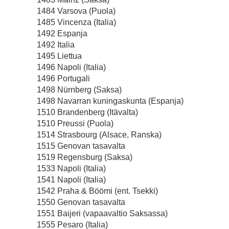
1484 Varsova (Puola)
1485 Vincenza (Italia)
1492 Espanja
1492 Italia
1495 Liettua
1496 Napoli (Italia)
1496 Portugali
1498 Nürnberg (Saksa)
1498 Navarran kuningaskunta (Espanja)
1510 Brandenberg (Itävalta)
1510 Preussi (Puola)
1514 Strasbourg (Alsace, Ranska)
1515 Genovan tasavalta
1519 Regensburg (Saksa)
1533 Napoli (Italia)
1541 Napoli (Italia)
1542 Praha & Böömi (ent. Tsekki)
1550 Genovan tasavalta
1551 Baijeri (vapaavaltio Saksassa)
1555 Pesaro (Italia)