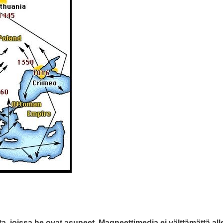
a, joissa he ovat asuneet. Magneettimedia ei välttämättä alle