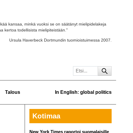
kää kansaa, minkä vuoksi se on säätänyt mielipidelakeja
 kertoa todellisista mielipiteistään."
Ursula Haverbeck Dortmundin tuomioistuimessa 2007.
Talous
In English: global politics
Kotimaa
New York Times raportoi suomalaisille